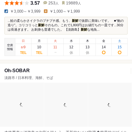
3.57
253
19889
人
人
￥3,000～￥3,999
￥1,000～￥1,999
...鮭の柔らかさイクラのプチプチ感、もう、
新鮮
で抜群に美味いです。 ■“鮑の
造り”。コリコリっと
新鮮
そのもの。これで1,800円はお値打ちの一皿です...30分
は長過ぎます。 お刺身も普通でした。 【淡路島】
新鮮
な地魚...
日
月
火
水
木
金
土
空席
9
10
11
12
13
14
15
8
/
情報
Oh-SOBAR​
淡路市 / 日本料理、海鮮、そば