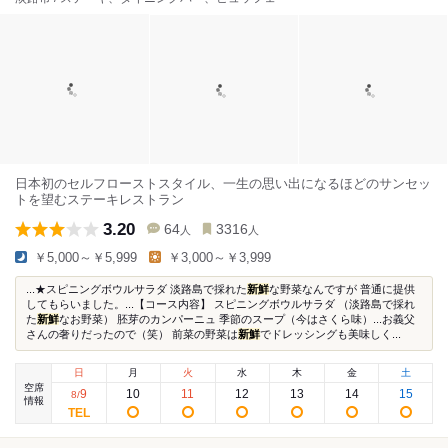
日本初のセルフローストスタイル、一生の思い出になるほどのサンセッ
トを望むステーキレストラン
3.20
64
3316
人
人
￥5,000～￥5,999
￥3,000～￥3,999
...★スピニングボウルサラダ 淡路島で採れた
新鮮
な野菜なんですが 普通に提供
してもらいました。...【コース内容】 スピニングボウルサラダ （淡路島で採れ
た
新鮮
なお野菜） 胚芽のカンパーニュ 季節のスープ（今はさくら味）...お義父
さんの奢りだったので（笑） 前菜の野菜は
新鮮
でドレッシングも美味しく...
日
月
火
水
木
金
土
空席
9
10
11
12
13
14
15
8
/
情報