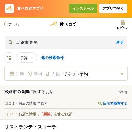
インストール
アプリで開く
ホーム
ログイン
変更
淡路市 新鮮
予算
他の検索条件
日時
時間
人数
でネット予約
淡路市
の
新鮮
に関する
お店
222
件
口コミ・お店の情報
で検索
店名で検索する
口コミ・お店の情報に
「新鮮」
を含むお店
リストランテ・スコーラ