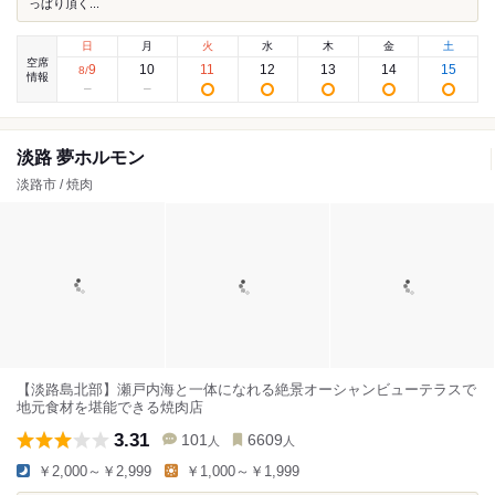
っぱり頂く...
日
月
火
水
木
金
土
空席
9
10
11
12
13
14
15
8
/
情報
淡路 夢ホルモン
淡路市 / 焼肉
【淡路島北部】瀬戸内海と一体になれる絶景オーシャンビューテラスで
地元食材を堪能できる焼肉店
3.31
101
6609
人
人
￥2,000～￥2,999
￥1,000～￥1,999