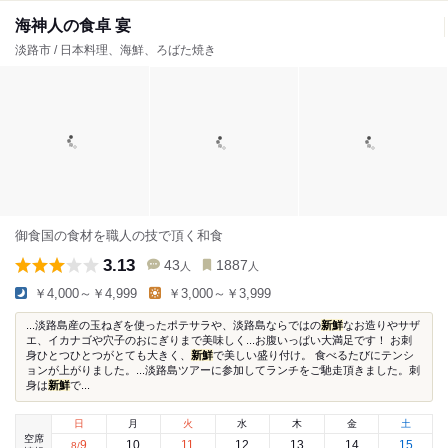
海神人の食卓 宴
淡路市 / 日本料理、海鮮、ろばた焼き
御食国の食材を職人の技で頂く和食
3.13
43
1887
人
人
￥4,000～￥4,999
￥3,000～￥3,999
...淡路島産の玉ねぎを使ったポテサラや、淡路島ならではの
新鮮
なお造りやサザ
エ、イカナゴや穴子のおにぎりまで美味しく...お腹いっぱい大満足です！ お刺
身ひとつひとつがとても大きく、
新鮮
で美しい盛り付け。 食べるたびにテンシ
ョンが上がりました。...淡路島ツアーに参加してランチをご馳走頂きました。刺
身は
新鮮
で...
日
月
火
水
木
金
土
空席
9
10
11
12
13
14
15
8
/