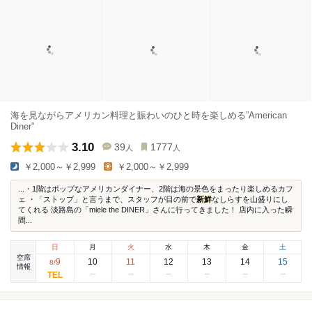
海を見ながらアメリカン料理と賑わいのひと時を楽しめる”American
Diner”
3.10
39
1777
人
人
￥2,000～￥2,999
￥2,000～￥2,999
...・1階はポップなアメリカンダイナー、2階は海の景色をまったり楽しめるカフ
ェ ・「ストップ」と言うまで、スタッフが目の前で
新鮮
なしらすを山盛りにし
てくれる 淡路島の「miele the DINER」さんに行ってきました！ 店内に入った瞬
間...
日
月
火
水
木
金
土
空席
9
10
11
12
13
14
15
8
/
情報