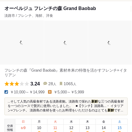
オーベルジュ フレンチの森 Grand Baobab
淡路市 / フレンチ、海鮮、洋食
フレンチの森『Grand Baobab』素材本来の特徴を活かすフレンチ×イタ
リアン
3.24
28
1065
人
人
￥10,000～￥14,999
￥5,000～￥5,999
...そして人気の高級食材である淡路産鮑。淡路島で採れた
新鮮
な三つの高級食材
を一つのコースで贅沢に使用いたしました。 ■【ランチ】淡路島...・ イタリア
ン×フレンチ。 淡路島の食材を使ったお料理をいただけるのはとても
新鮮
です...
日
月
火
水
木
金
土
空席
9
10
11
12
13
14
15
8
/
情報