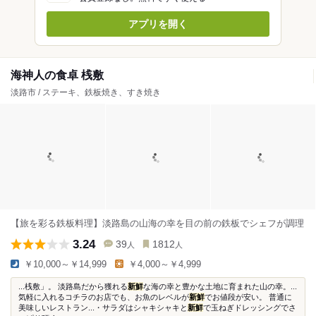
アプリを開く
海神人の食卓 桟敷
淡路市 / ステーキ、鉄板焼き、すき焼き
【旅を彩る鉄板料理】淡路島の山海の幸を目の前の鉄板でシェフが調理
3.24
39
1812
人
人
￥10,000～￥14,999
￥4,000～￥4,999
...桟敷」。 淡路島だから獲れる
新鮮
な海の幸と豊かな土地に育まれた山の幸。...
気軽に入れるコチラのお店でも、お魚のレベルが
新鮮
でお値段が安い。 普通に
美味しいレストラン...・サラダはシャキシャキと
新鮮
で玉ねぎドレッシングでさ