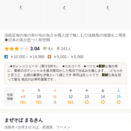
淡路近海の海の幸や旬の魚介を職人技で愉しむ◎淡路島の地酒をご用意
◆日本の美が息づく和空間
3.04
4
241
人
人
￥10,000～￥14,999
￥5,000～￥5,999
...■オレンジジュース（果汁100％） ■コカコーラ ■ペリエ ■
新鮮
な海の幸
に、素材のポテンシャルを最大限活かした技法で仕込みを施します。...どちらか
と言うと、お宿の豪華な夕食という感じです 寿司は白シャリで、
新鮮
な魚を切
って握る 地元のお寿司屋風です...
日
月
火
水
木
金
土
空席
9
10
11
12
13
14
15
8
/
情報
まぜそば まるきん
淡路市 / 台湾まぜそば、居酒屋、ラーメン