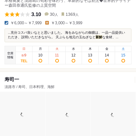
本格蕎麦と淡路島の旬彩を味わう、革新的なそば割烹◆世界的デザイナ
ー森田恭通氏監修の上質空間
3.10
30
1369
人
人
￥6,000～￥7,999
￥3,000～￥3,999
...充分コスパ良いなとと思いました。 海をみながらの御膳は、一品一品提供い
ただき、説明いただきながら。 天ぷらも地元の玉ねぎなど
新鮮
な食材、...
日
月
火
水
木
金
土
空席
9
10
11
12
13
14
15
8
/
情報
寿司一
淡路市 / 寿司、日本料理、海鮮