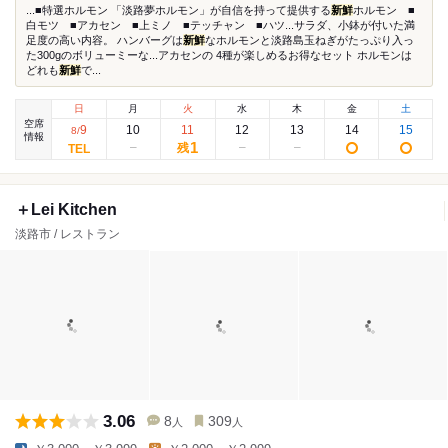
...■特選ホルモン 「淡路夢ホルモン」が自信を持って提供する
新鮮
ホルモン ■
白モツ ■アカセン ■上ミノ ■テッチャン ■ハツ...サラダ、小鉢が付いた満
足度の高い内容。 ハンバーグは
新鮮
なホルモンと淡路島玉ねぎがたっぷり入っ
た300gのボリューミーな...アカセンの 4種が楽しめるお得なセット ホルモンは
どれも
新鮮
で...
日
月
火
水
木
金
土
空席
9
10
11
12
13
14
15
8
/
情報
1
残
＋Lei Kitchen
淡路市 / レストラン
3.06
8
309
人
人