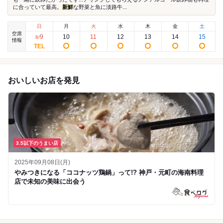
に合っていて最高。
新鮮
な野菜と魚に淡路牛...
日
月
火
水
木
金
土
空席
9
10
11
12
13
14
15
8
/
情報
おいしいお店を発見
3.5以下のうまい店
2025年09月08日(月)
やみつきになる「ココナッツ鶏鍋」って!? 神戸・元町の海南料理
店で未知の美味に出会う