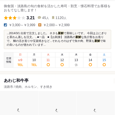
御食国・淡路島の旬の食材を活かした寿司・割烹・懐石料理でお客様を
おもてなし致します！
3.21
45
1120
人
人
￥3,000～￥3,999
￥2,000～￥2,999
...2014/3/1 出前で注文しました。 ネタも
新鮮
で美味しいです。 今回は上にぎり
と茶わん蒸しを注文。...■一品 ■【お刺身】 淡路島の
新鮮
な魚介類をお造り
で。 鯛の活き造りや宝楽焼きなど...それもそのはずで魚や肉、野菜も
新鮮
で味
の良いものが使われています...
日
月
火
水
木
金
土
空席
9
10
11
12
13
14
15
8
/
情報
あわじ和牛亭
淡路市 / 焼肉、ホルモン、すき焼き