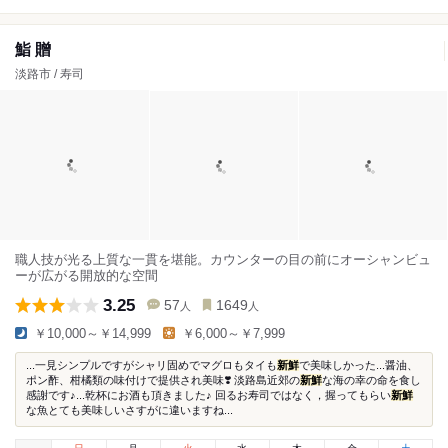
鮨 贈
淡路市 / 寿司
職人技が光る上質な一貫を堪能。カウンターの目の前にオーシャンビュ
ーが広がる開放的な空間
3.25
57
1649
人
人
￥10,000～￥14,999
￥6,000～￥7,999
...一見シンプルですがシャリ固めでマグロもタイも
新鮮
で美味しかった...醤油、
ポン酢、柑橘類の味付けで提供され美味❣️ 淡路島近郊の
新鮮
な海の幸の命を食し
感謝です♪...乾杯にお酒も頂きました♪ 回るお寿司ではなく，握ってもらい
新鮮
な魚とても美味しいさすがに違いますね...