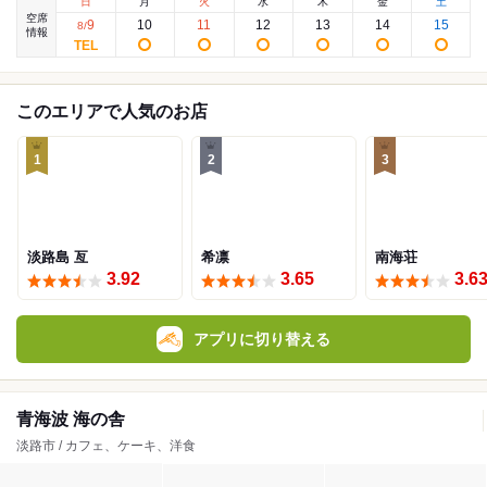
日
月
火
水
木
金
土
空席
9
10
11
12
13
14
15
8
/
情報
このエリアで人気のお店
1
2
3
淡路島 亙
希凛
南海荘
3.92
3.65
3.6
アプリに切り替える
青海波 海の舎
淡路市 / カフェ、ケーキ、洋食