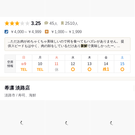
3.25
45
2510
人
人
￥4,000～￥4,999
￥1,000～￥1,999
...ただお肉がめちゃくちゃ美味しいので何を食べてもハズレがありません。 提
供スピードもはやく、肉の卸をしているだけあり
新鮮
で美味しかったー。...
日
月
火
水
木
金
土
空席
9
10
11
12
13
14
15
8
/
情報
1
残
希凛 淡路店
淡路市 / 寿司、海鮮