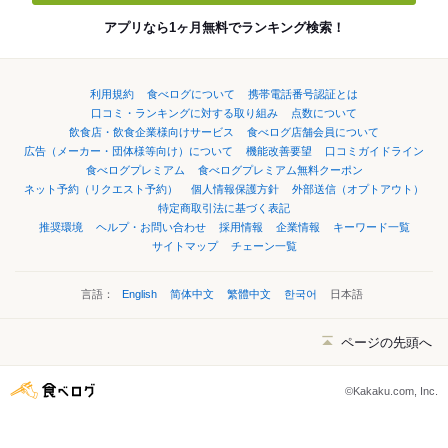
アプリなら1ヶ月無料でランキング検索！
利用規約
食べログについて
携帯電話番号認証とは
口コミ・ランキングに対する取り組み
点数について
飲食店・飲食企業様向けサービス
食べログ店舗会員について
広告（メーカー・団体様等向け）について
機能改善要望
口コミガイドライン
食べログプレミアム
食べログプレミアム無料クーポン
ネット予約（リクエスト予約）
個人情報保護方針
外部送信（オプトアウト）
特定商取引法に基づく表記
推奨環境
ヘルプ・お問い合わせ
採用情報
企業情報
キーワード一覧
サイトマップ
チェーン一覧
言語：
English
简体中文
繁體中文
한국어
日本語
ページの先頭へ
©Kakaku.com, Inc.