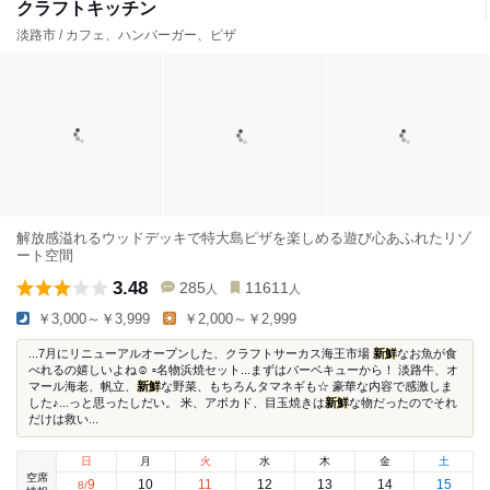
クラフトキッチン
淡路市 / カフェ、ハンバーガー、ピザ
解放感溢れるウッドデッキで特大島ピザを楽しめる遊び心あふれたリゾ
ート空間
3.48
285
11611
人
人
￥3,000～￥3,999
￥2,000～￥2,999
...7月にリニューアルオープンした、クラフトサーカス海王市場
新鮮
なお魚が食
べれるの嬉しいよね☺️ ▫️名物浜焼セット...まずはバーベキューから！ 淡路牛、オ
マール海老、帆立、
新鮮
な野菜、もちろんタマネギも☆ 豪華な内容で感激しま
した♪...っと思ったしだい。 米、アボカド、目玉焼きは
新鮮
な物だったのでそれ
だけは救い...
日
月
火
水
木
金
土
空席
9
10
11
12
13
14
15
8
/