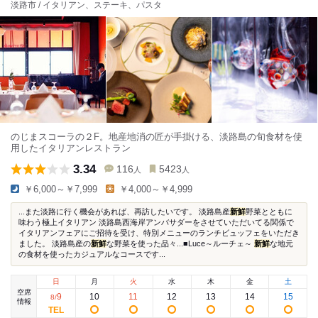
淡路市 / イタリアン、ステーキ、パスタ
のじまスコーラの２F。地産地消の匠が手掛ける、淡路島の旬食材を使
用したイタリアンレストラン
3.34
116
5423
人
人
￥6,000～￥7,999
￥4,000～￥4,999
...また淡路に行く機会があれば、再訪したいです。 淡路島産
新鮮
野菜とともに
味わう極上イタリアン 淡路島西海岸アンバサダーをさせていただいてる関係で
イタリアンフェアにご招待を受け、特別メニューのランチビュッフェをいただき
ました。 淡路島産の
新鮮
な野菜を使った品々...■Luce～ルーチェ～
新鮮
な地元
の食材を使ったカジュアルなコースです...
日
月
火
水
木
金
土
空席
9
10
11
12
13
14
15
8
/
情報