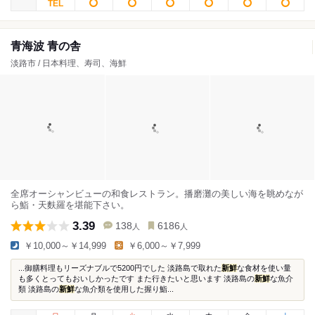
青海波 青の舎
淡路市 / 日本料理、寿司、海鮮
全席オーシャンビューの和食レストラン。播磨灘の美しい海を眺めなが
ら鮨・天麩羅を堪能下さい。
3.39
138
6186
人
人
￥10,000～￥14,999
￥6,000～￥7,999
...御膳料理もリーズナブルで5200円でした 淡路島で取れた
新鮮
な食材を使い量
も多くとってもおいしかったです また行きたいと思います 淡路島の
新鮮
な魚介
類 淡路島の
新鮮
な魚介類を使用した握り鮨...