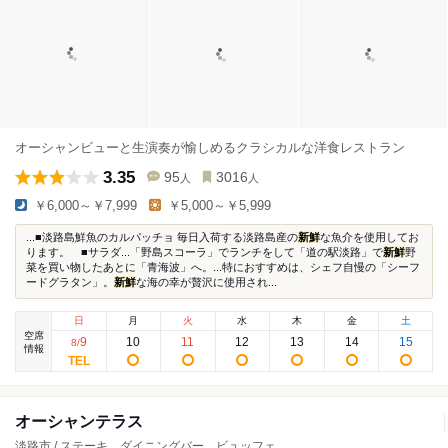
オーシャンビューと生演奏が愉しめるクラシカルな洋食レストラン
3.35
95
3016
人
人
￥6,000～￥7,999
￥5,000～￥5,999
...■淡路島鮮魚のカルパッチョ 毎日入荷する淡路島産の
新鮮
な魚介を使用してお
ります。 ■サラダ...「野島スコーラ」でランチをして「道の駅淡路」で
新鮮
野
菜を買い物したあとに「青海波」へ。...特におすすめは、シェフ自慢の「シーフ
ードグラタン」。
新鮮
な海の幸が贅沢に使用され...
日
月
火
水
木
金
土
空席
9
10
11
12
13
14
15
8
/
情報
オーシャンテラス
淡路市 / ステーキ、ダイニングバー、ビュッフェ