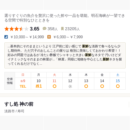
選りすぐりの魚介を贅沢に使った鮓や一品を堪能。明石海峡が一望でき
る空間で特別なひとときを
3.65
358
23205
人
人
￥10,000～￥14,999
￥6,000～￥7,999
...基本的にそのままというより 江戸前に近い感じで
新鮮
な淡路で食べるなら少
し期待外。 ただ穴子のおしんことの握りは 格別に美味しくておかわり希望！！
好みの問題ではあるが 冷たい酢飯でシャキッと大きい
新鮮
なネタで 汚いけどダ
イナミックなそのままの林屋が...「林屋」同様に地物を中心とした
新鮮
ネタを握
ってくれるだけでなく...
日
月
火
水
木
金
土
空席
9
10
11
12
13
14
15
8
/
情報
1
残
すし処 神の前
淡路市 / 寿司