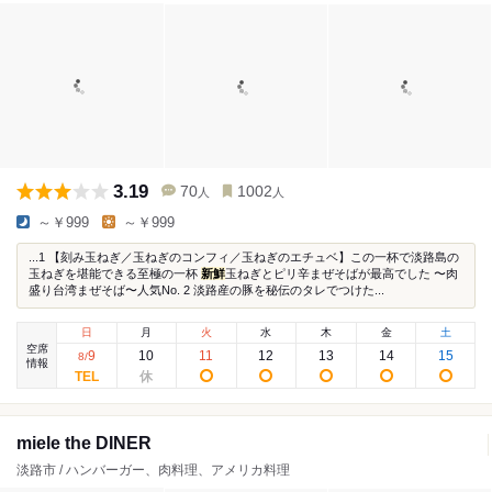
3.19
70
1002
人
人
～￥999
～￥999
...1 【刻み玉ねぎ／玉ねぎのコンフィ／玉ねぎのエチュベ】この一杯で淡路島の
玉ねぎを堪能できる至極の一杯
新鮮
玉ねぎとピリ辛まぜそばが最高でした 〜肉
盛り台湾まぜそば〜人気No. 2 淡路産の豚を秘伝のタレでつけた...
日
月
火
水
木
金
土
空席
9
10
11
12
13
14
15
8
/
情報
miele the DINER
淡路市 / ハンバーガー、肉料理、アメリカ料理