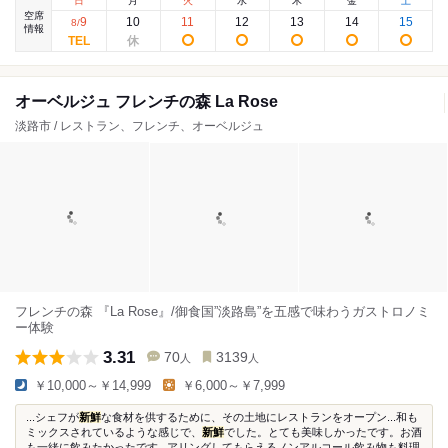
日
月
火
水
木
金
土
空席
9
10
11
12
13
14
15
8
/
情報
オーベルジュ フレンチの森 La Rose
淡路市 / レストラン、フレンチ、オーベルジュ
フレンチの森 『La Rose』/御食国”淡路島”を五感で味わうガストロノミ
ー体験
3.31
70
3139
人
人
￥10,000～￥14,999
￥6,000～￥7,999
...シェフが
新鮮
な食材を供するために、その土地にレストランをオープン...和も
ミックスされているような感じで、
新鮮
でした。とても美味しかったです。お酒
も一緒に飲みたかったです...アリングしてもらえるノンアルコール飲み物も料理