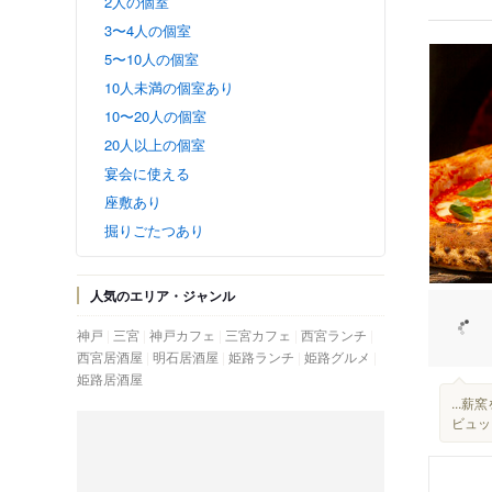
2人の個室
3〜4人の個室
5〜10人の個室
10人未満の個室あり
10〜20人の個室
20人以上の個室
宴会に使える
座敷あり
掘りごたつあり
人気のエリア・ジャンル
神戸
三宮
神戸カフェ
三宮カフェ
西宮ランチ
西宮居酒屋
明石居酒屋
姫路ランチ
姫路グルメ
姫路居酒屋
...
ビュッ