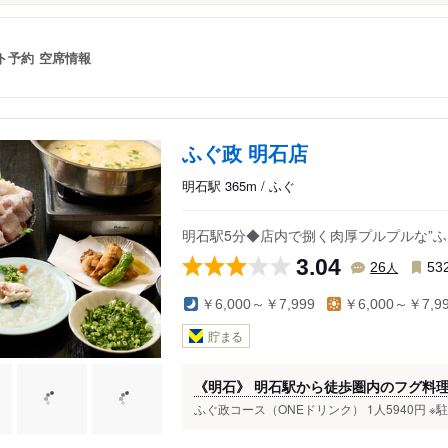
ト予約
空席情報
ふぐ政 明石店
明石駅 365m / ふぐ
明石駅5分◆店内で捌く肉厚プルプルな”
3.04
人
26
53
￥6,000～￥7,999
￥6,000～￥7,9
貯まる
《明石》 明石駅から徒歩圏内のフグ料
ふぐ政コース（ONEドリンク） 1人5940円 ※