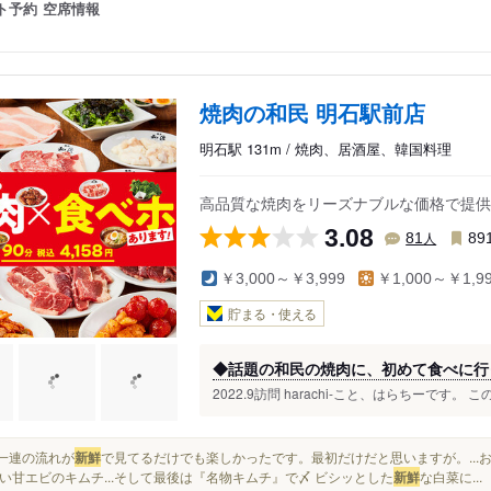
ト予約
空席情報
焼肉の和民 明石駅前店
明石駅 131m / 焼肉、居酒屋、韓国料理
高品質な焼肉をリーズナブルな価格で提供
3.08
人
81
89
￥3,000～￥3,999
￥1,000～￥1,9
貯まる・使える
◆話題の和民の焼肉に、初めて食べに行
2022.9訪問 harachi-こと、はらちーです。
この一連の流れが
新鮮
で見てるだけでも楽しかったです。最初だけだと思いますが。...
い甘エビのキムチ...そして最後は『名物キムチ』で〆 ビシッとした
新鮮
な白菜に...