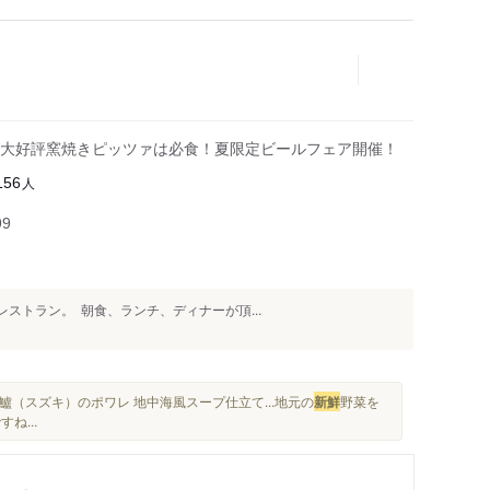
大好評窯焼きピッツァは必食！夏限定ビールフェア開催！
人
156
99
トラン。 ⁡ 朝食、ランチ、ディナーが頂...
鱸（スズキ）のポワレ 地中海風スープ仕立て...地元の
新鮮
野菜を
すね...