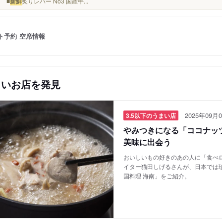
1 ■
新鮮
炙りレバー No3 国産牛...
ト予約
空席情報
しいお店を発見
2025年09月0
3.5以下のうまい店
やみつきになる「ココナッツ
美味に出会う
おいしいもの好きのあの人に「食べロ
イター猫田しげるさんが、日本では
国料理 海南」をご紹介。