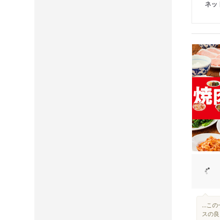
ネッ
...
スの良