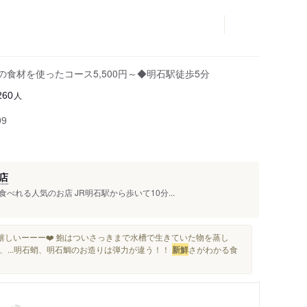
の食材を使ったコース5,500円～◆明石駅徒歩5分
人
260
99
店
れる人気のお店 JR明石駅から歩いて10分...
嬉しいーーー❤️ 鮑はついさっきまで水槽で生きていた物を蒸し
、...明石蛸、明石鯛のお造りは弾力が違う！！
新鮮
さがわかる食