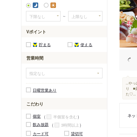
山陽明石
～
Vポイント
貯まる
使える
営業時間
...
り ■
日曜営業あり
た♡...
こだわり
ネッ
個室
半個室を含む
飲み放題
3時間以上
カード可
貸切可