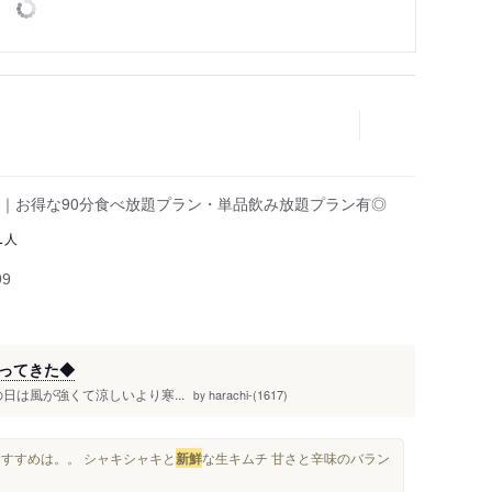
｜お得な90分食べ放題プラン・単品飲み放題プラン有◎
人
1
99
ってきた◆
 この日は風が強くて涼しいより寒...
harachi-(1617)
by
おすすめは。。 シャキシャキと
新鮮
な生キムチ 甘さと辛味のバラン