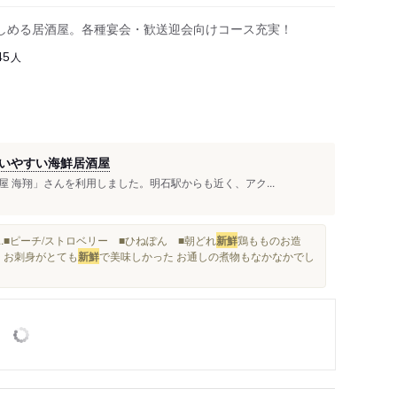
しめる居酒屋。各種宴会・歓送迎会向けコース充実！
人
45
いやすい海鮮居酒屋
 海翔」さんを利用しました。明石駅からも近く、アク...
.■ピーチ/ストロベリー ■ひねぽん ■朝どれ
新鮮
鶏もものお造
^ お刺身がとても
新鮮
で美味しかった お通しの煮物もなかなかでし