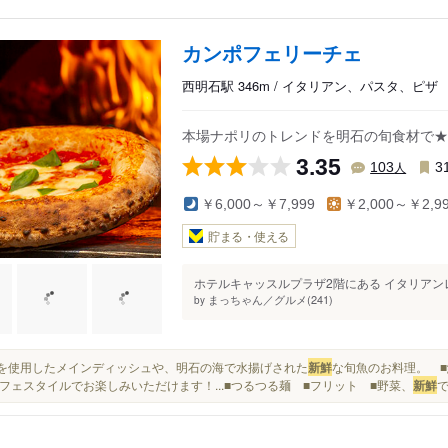
カンポフェリーチェ
西明石駅 346m / イタリアン、パスタ、ピザ
本場ナポリのトレンドを明石の旬食材で★
3.35
人
103
3
￥6,000～￥7,999
￥2,000～￥2,9
貯まる・使える
ホテルキャッスルプラザ2階にある イタリアンレス
まっちゃん／グルメ(241)
by
薪窯を使用したメインディッシュや、明石の海で水揚げされた
新鮮
な旬魚のお料理。 ■
フェスタイルでお楽しみいただけます！...■つるつる麺 ■フリット ■野菜、
新鮮
で