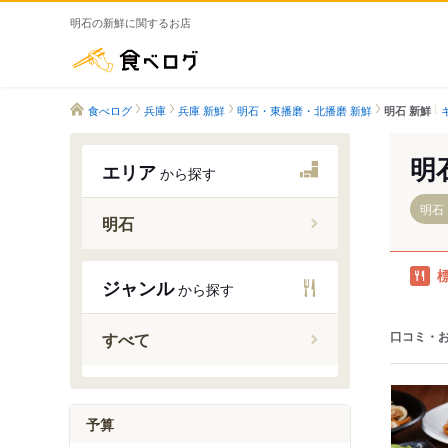
明石の新鮮に関するお店
食べログ
食べログ
兵庫
兵庫 新鮮
明石・東播磨・北播磨 新鮮
明石 新鮮
明
エリア
から探す
明石
明石
朝霧駅
ジャンル
から探す
明石駅
西明石駅
口コミ・
すべて
大久保駅
魚住駅
大蔵谷駅
予算
人丸前駅