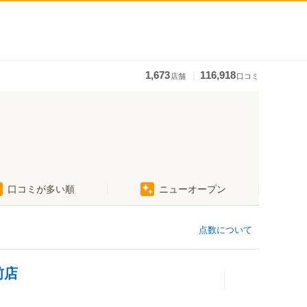
｜
1,673
116,918
店舗
口コミ
口コミが多い順
ニューオープン
点数について
前店