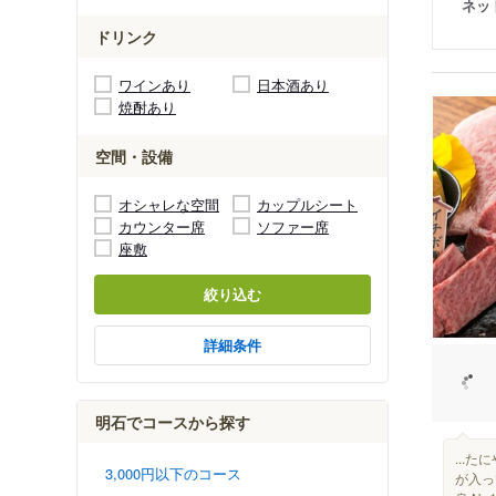
ネッ
ドリンク
ワインあり
日本酒あり
焼酎あり
空間・設備
オシャレな空間
カップルシート
カウンター席
ソファー席
座敷
絞り込む
詳細条件
明石でコースから探す
...
3,000円以下のコース
が入っ