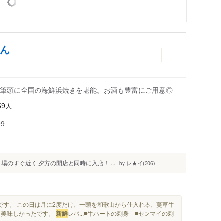
やん
筆頭に全国の海鮮浜焼きを堪能。お酒も豊富にご用意◎
人
59
99
場のすぐ近く 夕方の開店と同時に入店！ ...
レ★イ(306)
by
です。 この日は月に2度だけ、一頭を和歌山から仕入れる、蔓草牛
く美味しかったです。
新鮮
レバ...■牛ハートの刺身 ■センマイの刺