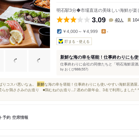
駅
東二見駅
明石駅3分◆市場直送の美味しい海鮮が楽
3.09
人
40
10
￥4,000～￥4,999
-
貯まる・使える
新鮮な海の幸を堪能！仕事終わりにも使
仕事終わりに会社の同僚たちと「明石海鮮居酒屋
おくぴ888(557)
by
やっぱりコスパ悪いなぁ。
新鮮
な海の幸を堪能！仕事終わりにも使いやすい海鮮居酒屋..
柔らか鶏ささみのお造り ■鶏むねのお造り...⤴️ 遅めの新年会、3名で利用しました^ 
ト予約
空席情報