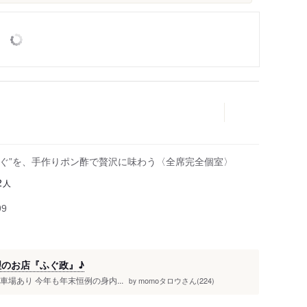
ふぐ”を、手作りポン酢で贅沢に味わう〈全席完全個室〉
人
2
99
理のお店『ふぐ政』♪
駐車場あり 今年も年末恒例の身内...
momoタロウさん(224)
by