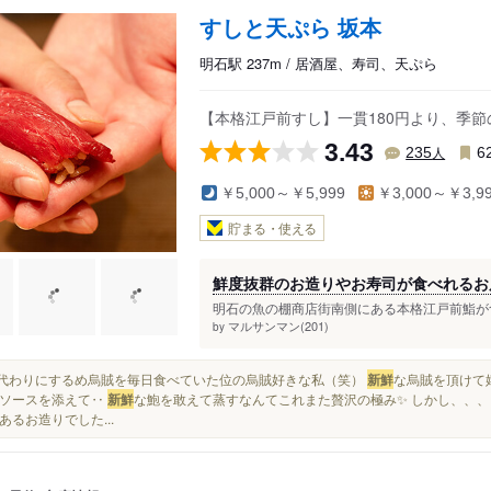
すしと天ぷら 坂本
明石駅 237m / 居酒屋、寿司、天ぷら
【本格江戸前すし】一貫180円より、季節
3.43
人
235
6
￥5,000～￥5,999
￥3,000～￥3,9
貯まる・使える
鮮度抜群のお造りやお寿司が食べれるお
明石の魚の棚商店街南側にある本格江戸前鮨が食べ
マルサンマン(201)
by
ご飯代わりにするめ烏賊を毎日食べていた位の烏賊好きな私（笑）
新鮮
な烏賊を頂けて
ソースを添えて‥
新鮮
な鮑を敢えて蒸すなんてこれまた贅沢の極み✨ しかし、、、
あるお造りでした...