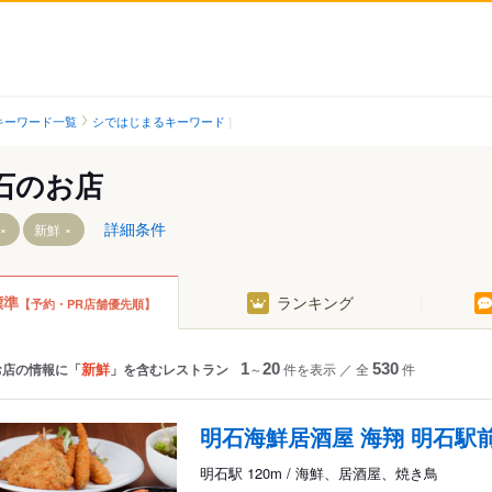
キーワード一覧
シではじまるキーワード
石のお店
詳細条件
新鮮
標準
ランキング
【予約・PR店舗優先順】
西新町駅
西二見駅
林崎松江海岸駅
藤江駅
新鮮
お店の情報に「
」を含むレストラン
1
～
20
件を表示
／
全
530
件
中八木駅
江井ケ島駅
明石海鮮居酒屋 海翔 明石駅
西江井ケ島駅
明石駅 120m / 海鮮、居酒屋、焼き鳥
山陽魚住駅