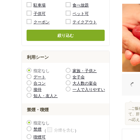
駐車場
食べ放題
子供可
ペット可
クーポン
テイクアウト
絞り込む
利用シーン
指定なし
家族・子供と
デート
女子会
合コン
大人数の宴会
接待
一人で入りやすい
知人・友人と
...
禁煙・喫煙
て、肝
べ応え
指定なし
禁煙
分煙を含む
喫煙可