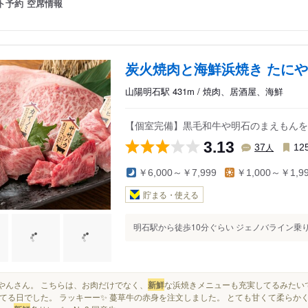
ト予約
空席情報
炭火焼肉と海鮮浜焼き たに
山陽明石駅 431m / 焼肉、居酒屋、海鮮
【個室完備】黒毛和牛や明石のまえもんを
3.13
人
37
12
￥6,000～￥7,999
￥1,000～￥1,9
貯まる・使える
明石駅から徒歩10分ぐらい ジェノバライン乗り
たにやんさん。 こちらは、お肉だけでなく、
新鮮
な浜焼きメニューも充実してるみたい
てる日でした。 ラッキーー✨ 蔓草牛の赤身を注文しました。 とても甘くて柔らか