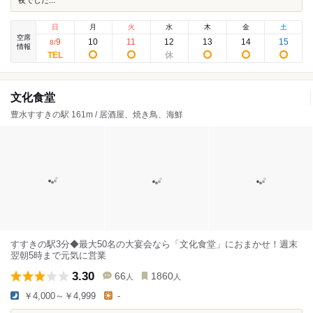
夜でした...
日
月
火
水
木
金
土
空席
9
10
11
12
13
14
15
8
/
情報
文化食堂
豊水すすきの駅 161m / 居酒屋、焼き鳥、海鮮
すすきの駅3分◆最大50名の大宴会なら「文化食堂」におまかせ！週末
翌朝5時まで元気に営業
3.30
66
1860
人
人
￥4,000～￥4,999
-