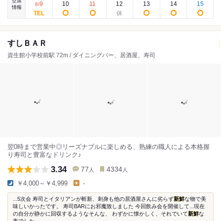
空席
9
10
11
12
13
14
15
8
/
情報
すしＢＡＲ
資生館小学校前駅 72m / ダイニングバー、居酒屋、寿司
翌0時まで営業中◎リーズナブルに楽しめる、熟練の職人による本格握
り寿司と豊富なドリンク♪
3.34
77
4334
人
人
￥4,000～￥4,999
-
...5次会 寿司とイタリアンが斬新、刺身も他の居酒屋さんに劣らず
新鮮
な物で美
味しいかったです。 寿司BARにお邪魔致しました 今回飲み会を開催して...現在
の自分が静かに回収するようなそんな、 わずかに懐かしく、それでいて
新鮮
な