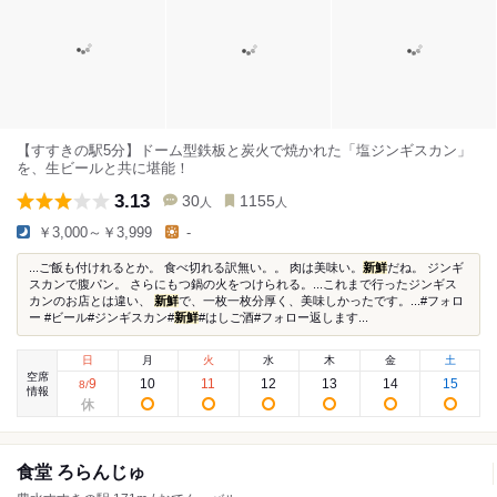
【すすきの駅5分】ドーム型鉄板と炭火で焼かれた「塩ジンギスカン」
を、生ビールと共に堪能！
3.13
30
1155
人
人
￥3,000～￥3,999
-
...ご飯も付けれるとか。 食べ切れる訳無い。。 肉は美味い。
新鮮
だね。 ジンギ
スカンで腹パン。 さらにもつ鍋の火をつけられる。...これまで行ったジンギス
カンのお店とは違い、
新鮮
で、一枚一枚分厚く、美味しかったです。...#フォロ
ー #ビール#ジンギスカン#
新鮮
#はしご酒#フォロー返します...
日
月
火
水
木
金
土
空席
9
10
11
12
13
14
15
8
/
情報
食堂 ろらんじゅ