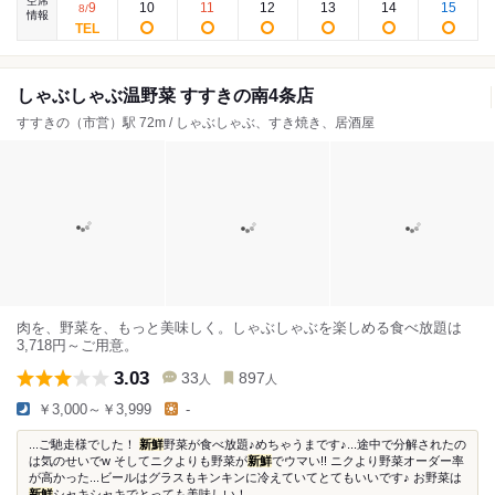
空席
9
10
11
12
13
14
15
8
/
情報
しゃぶしゃぶ温野菜 すすきの南4条店
すすきの（市営）駅 72m / しゃぶしゃぶ、すき焼き、居酒屋
肉を、野菜を、もっと美味しく。しゃぶしゃぶを楽しめる食べ放題は
3,718円～ご用意。
3.03
33
897
人
人
￥3,000～￥3,999
-
...ご馳走様でした！
新鮮
野菜が食べ放題♪めちゃうまです♪...途中で分解されたの
は気のせいでw そしてニクよりも野菜が
新鮮
でウマい!! ニクより野菜オーダー率
が高かった...ビールはグラスもキンキンに冷えていてとてもいいです♪ お野菜は
新鮮
シャキシャキでとっても美味しい！...