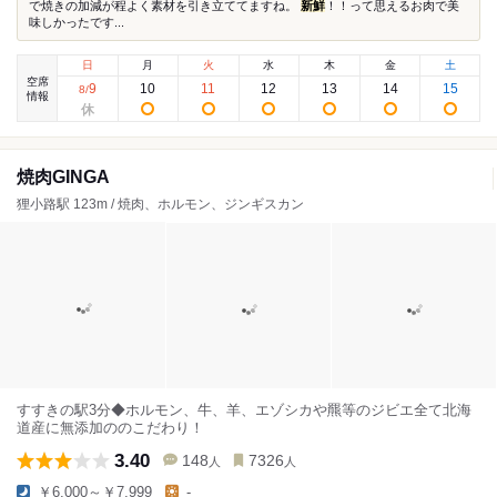
で焼きの加減が程よく素材を引き立ててますね。
新鮮
！！って思えるお肉で美
味しかったです...
日
月
火
水
木
金
土
空席
9
10
11
12
13
14
15
8
/
情報
焼肉GINGA
狸小路駅 123m / 焼肉、ホルモン、ジンギスカン
すすきの駅3分◆ホルモン、牛、羊、エゾシカや羆等のジビエ全て北海
道産に無添加ののこだわり！
3.40
148
7326
人
人
￥6,000～￥7,999
-