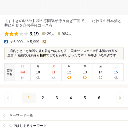
【すすきの駅5分】和の雰囲気が漂う寛ぎ空間で、こだわりの日本酒と
共に和食を◎お手軽コース有
3.19
29
984
人
人
￥5,000～￥5,999
-
...店内がとても綺麗で落ち着きのあるお店。 国産ウィスキーや日本酒の種類が
豊富！ 銀鱈やお刺身も
新鮮
でとても美味しかったです！ 半年ぶりの来訪です...
日
月
火
水
木
金
土
空席
9
10
11
12
13
14
15
8
/
情報
1
2
3
4
5
6
キーワード一覧
シではじまるキーワード