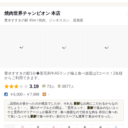
焼肉世界チャンピオン 本店
豊水すすきの駅 45m / 焼肉、ジンギスカン、居酒屋
豊水すすきの駅1分◆黒毛和牛A5ランク極上食べ放題は3コース！2名様
からご利用できます。
3.19
73
3877
人
人
￥6,000～￥7,999
-
...品切れが多かったのが残念でしたが、それも
新鮮
なお肉にこだわるからなの
でしょう・・。 隣のテーブルとの間は...「雲丹ユッケ」
新鮮
で臭みのないユッ
ケと雲丹のマリアージュが最高です...食べ放題なので好きな肉を 存分に食べれ
て良い ユッケも
新鮮
で食べやすい 岩のりスープも濃厚で 飲みやすかった...
日
月
火
水
木
金
土