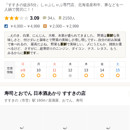
『すすきの徒歩5分』しゃぶしゃぶ専門店、北海道産和牛、豚などを一
人鍋で贅沢に！！
3.09
34
2150
人
人
￥4,000～￥4,999
￥2,000～￥2,999
...えのき、白菜、にんじん、大根、水菜が盛られてきました。 野菜は
新鮮
な美
味しさと、付けダレと薬味とで野菜の美味しさ増し増しです♪...自分の好み加減
で食べれるの、 最高だよね。 野菜も
新鮮
で美味しい。 〆にうどんか、雑炊か選
べるけど、 さすがに...超薄切りのニンジン、ダイコン、ナス、レタス。もう、
みるからに
新鮮
です...
日
月
火
水
木
金
土
空席
9
10
11
12
13
14
15
8
/
情報
寿司とおでん 日本酒あかり すすきの店
すすきの（市営）駅 160m / 居酒屋、おでん、寿司