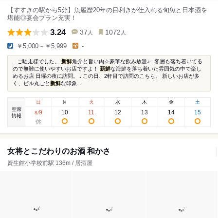
【すすきの駅から5分】魚屋歴20年の目利きが仕入れる旬魚と日本酒を
堪能◎宴会プラン充実！
3.24
37
1072
人
人
￥5,000～￥5,999
-
...ご馳走様でした。
新鮮
魚介と旨い肉☆豪華な飲み放題♪...客層も落ち着いてる
ので無難に使いやすいお店ですよ！
新鮮
な海鮮を落ち着いた雰囲気の中で楽し
めるお店 日曜の夜に訪問。...この日、2軒目で訪問のこちら。 新しいお店が多
く、ビル丸ごと
新鮮
な印象...
日
月
火
水
木
金
土
空席
9
10
11
12
13
14
15
8
/
情報
女将とこだわりのお酒 和かさ
資生館小学校前駅 136m / 居酒屋