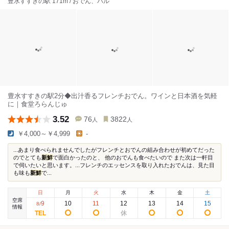
豊水すすきの駅 171m / おでん、バル
豊水すすきの駅2分◆出汁香るフレンチおでん。ワインと日本酒を気軽
に｜食堂ろらんじゅ
3.52
76
3822
人
人
￥4,000～￥4,999
-
...あまり食べられませんでしたがフレンチとおでんの組み合わせが初めてだった
のでとても
新鮮
で面白かったのと、 他のおでんも食べたいので また次は一軒目
で伺いたいと思います。...フレンチのエッセンスを取り入れたおでんは、見た目
も味も
新鮮
で...
日
月
火
水
木
金
土
空席
9
10
11
12
13
14
15
8
/
情報