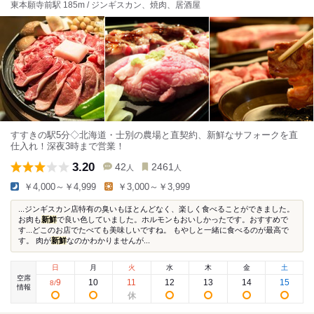
東本願寺前駅 185m / ジンギスカン、焼肉、居酒屋
すすきの駅5分◇北海道・士別の農場と直契約、新鮮なサフォークを直
仕入れ！深夜3時まで営業！
3.20
42
2461
人
人
￥4,000～￥4,999
￥3,000～￥3,999
...ジンギスカン店特有の臭いもほとんどなく、楽しく食べることができました。
お肉も
新鮮
で良い色していました。ホルモンもおいしかったです。おすすめで
す...どこのお店でたべても美味しいですね。 もやしと一緒に食べるのが最高で
す。 肉が
新鮮
なのかわかりませんが...
日
月
火
水
木
金
土
空席
9
10
11
12
13
14
15
8
/
情報