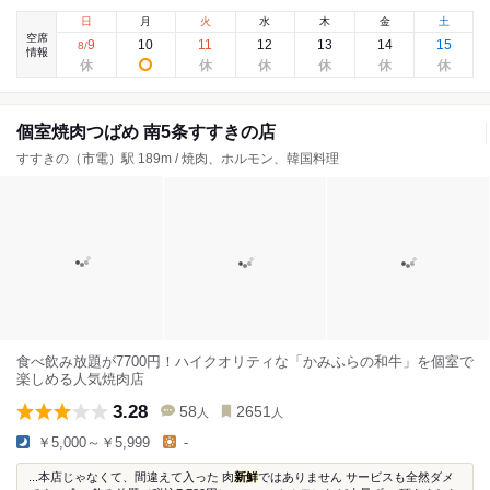
日
月
火
水
木
金
土
空席
9
10
11
12
13
14
15
8
/
情報
個室焼肉つばめ 南5条すすきの店
すすきの（市電）駅 189m / 焼肉、ホルモン、韓国料理
食べ飲み放題が7700円！ハイクオリティな「かみふらの和牛」を個室で
楽しめる人気焼肉店
3.28
58
2651
人
人
￥5,000～￥5,999
-
...本店じゃなくて、間違えて入った 肉
新鮮
ではありません サービスも全然ダメ