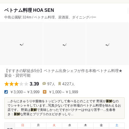
ベトナム料理 HOA SEN
中島公園駅 324m / ベトナム料理、居酒屋、ダイニングバー
【すすきの駅徒歩5分】ベトナム出身シェフが作る本格ベトナム料理★
宴会・貸切可能
3.39
97
4227
人
人
￥3,000～￥3,999
￥1,000～￥1,999
...さらにきゅうりや葉物をトッピングして食べるとのことです 野菜が
新鮮
なの
でシャキシャキしています...写真少ないですが本場のベトナム料理を味わえるお
店です。 野菜は
新鮮
で美味しかったですがパクチーはやはり苦手‥...生春巻
き：
新鮮
な野菜とプリプリのエビがぎっしり...
日
月
火
水
木
金
土