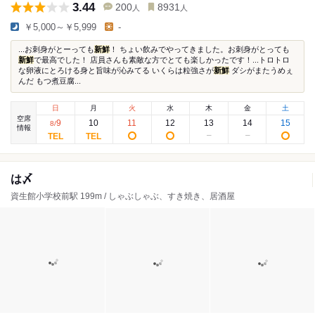
3.44
200
8931
人
人
￥5,000～￥5,999
-
...お刺身がとーっても
新鮮
！ ちょい飲みでやってきました。お刺身がとっても
新鮮
で最高でした！ 店員さんも素敵な方でとても楽しかったです！...トロトロ
な卵液にとろける身と旨味が沁みてる いくらは粒強さが
新鮮
ダシがまたうめぇ
んだ もつ煮豆腐...
日
月
火
水
木
金
土
空席
9
10
11
12
13
14
15
8
/
情報
は〆
資生館小学校前駅 199m / しゃぶしゃぶ、すき焼き、居酒屋