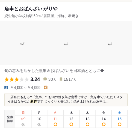
魚串とおばんざい がりや
資生館小学校前駅 50m / 居酒屋、海鮮、串焼き
旬の恵みを活かした魚串＆おばんざいを日本酒とともに◆
3.24
30
1517
人
人
￥4,000～￥4,999
-
...店名にもある**「魚串」** お肉の焼き鳥は定番ですが、魚を串でいただくスタ
イルはなかなか
新鮮
です じっくりと香ばしく焼き上げられた魚串は...
日
月
火
水
木
金
土
空席
9
10
11
12
13
14
15
8
/
情報