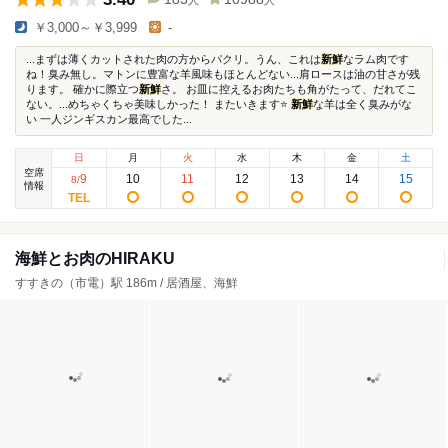
人
人
￥3,000～￥3,999
-
...まずは薄くカットされた肉の方からパクリ。うん、これは
新鮮
なラム肉です
ね！臭み無し。マトンに豊富な羊風味もほとんどない...肩ロースは油の甘さが残
ります。 確かに際立つ
新鮮
さ。 お皿に控えるお肉たちも角がたって、だれてこ
ない。...めちゃくちゃ美味しかった！ またいきます⭐
新鮮
な羊は全く臭みがな
い 一人ジンギスカン最高でした...
日
月
火
水
木
金
土
空席
9
10
11
12
13
14
15
8
/
情報
海鮮とお肉のHIRAKU
すすきの（市電）駅 186m / 居酒屋、海鮮