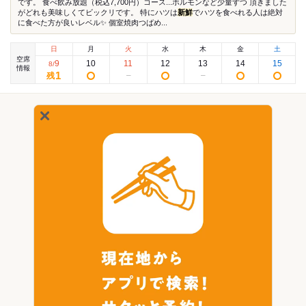
です。 食べ飲み放題（税込7,700円）コース...ホルモンなど少量ずつ 頂きました
がどれも美味しくてビックリです。 特にハツは
新鮮
でハツを食べれる人は絶対
に食べた方が良いレベル✨ 個室焼肉つばめ...
日
月
火
水
木
金
土
空席
9
10
11
12
13
14
15
8
/
情報
1
残