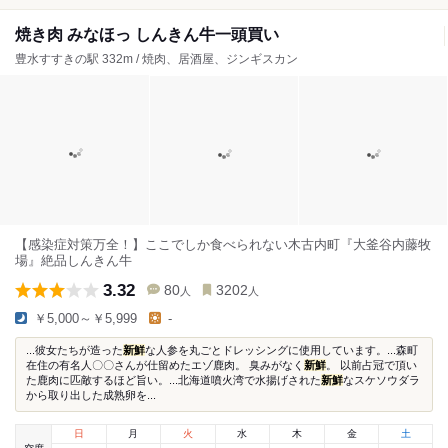
焼き肉 みなほっ しんきん牛一頭買い
豊水すすきの駅 332m / 焼肉、居酒屋、ジンギスカン
【感染症対策万全！】ここでしか食べられない木古内町『大釜谷内藤牧
場』絶品しんきん牛
3.32
80
3202
人
人
￥5,000～￥5,999
-
...彼女たちが造った
新鮮
な人参を丸ごとドレッシングに使用しています。...森町
在住の有名人〇〇さんが仕留めたエゾ鹿肉。 臭みがなく
新鮮
。 以前占冠で頂い
た鹿肉に匹敵するほど旨い。...北海道噴火湾で水揚げされた
新鮮
なスケソウダラ
から取り出した成熟卵を...
日
月
火
水
木
金
土