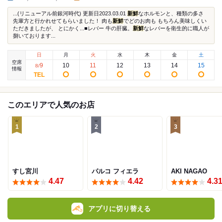
...(リニューアル前銀河時代) 更新日2023.03.01
新鮮
なホルモンと、種類の多さ
先輩方と行かれせてもらいました！ 肉も
新鮮
でどのお肉も もちろん美味しくい
ただきましたが、 とにかく...■レバー 牛の肝臓。
新鮮
なレバーを衛生的に職人が
捌いております...
日
月
火
水
木
金
土
空席
9
10
11
12
13
14
15
8
/
情報
このエリアで人気のお店
1
2
3
すし宮川
パルコ フィエラ
AKI NAGAO
4.47
4.42
4.3
アプリに切り替える