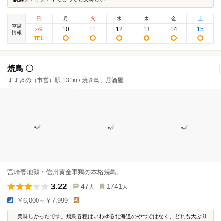
日
月
火
水
木
金
土
空席
9
10
11
12
13
14
15
8
/
情報
焼鳥 〇
すすきの（市営）駅 131m / 焼き鳥、居酒屋
宮崎妻地鶏・信州黄金軍鶏の本格焼鳥。
3.22
47
1741
人
人
￥6,000～￥7,999
-
...美味しかったです。焼鳥各種はいわゆる北海道のやつではなく、どれも大ぶり