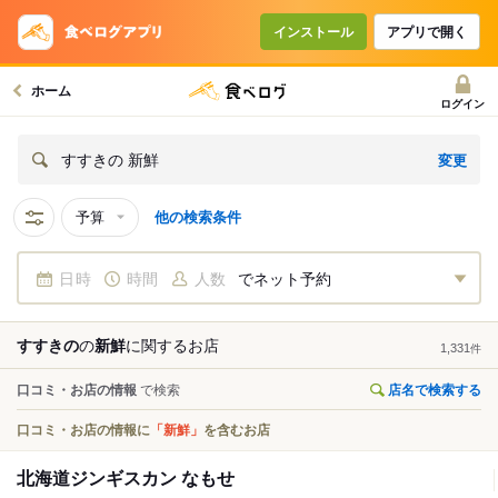
インストール
アプリで開く
ホーム
ログイン
変更
すすきの 新鮮
予算
他の検索条件
日時
時間
人数
でネット予約
すすきの
の
新鮮
に関する
お店
1,331
件
口コミ・お店の情報
で検索
店名で検索する
口コミ・お店の情報に
「新鮮」
を含むお店
北海道ジンギスカン なもせ