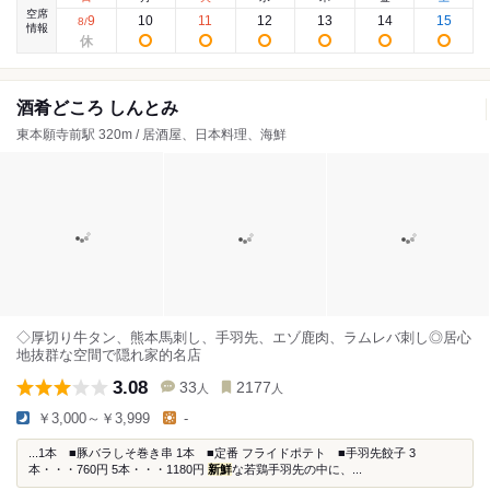
空席
9
10
11
12
13
14
15
8
/
情報
酒肴どころ しんとみ
東本願寺前駅 320m / 居酒屋、日本料理、海鮮
◇厚切り牛タン、熊本馬刺し、手羽先、エゾ鹿肉、ラムレバ刺し◎居心
地抜群な空間で隠れ家的名店
3.08
33
2177
人
人
￥3,000～￥3,999
-
...1本 ■豚バラしそ巻き串 1本 ■定番 フライドポテト ■手羽先餃子 3
本・・・760円 5本・・・1180円
新鮮
な若鶏手羽先の中に、...