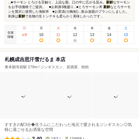
...■サーモン とろける舌触り、上品な脂、口の中に広がる旨み。
新鮮
なサーモン
をお手頃価格でご提供。 ■お刺身3種盛り...■とろサーモン丼
新鮮
なとろサーモ
ンを贅沢に使用した海鮮丼 ■お茶漬け(梅/鮭)...飲み放題のプランにしました。
刺身は
新鮮
で名物の生トンテキも柔らかく美味しかったです...
日
月
火
水
木
金
土
空席
9
10
11
12
13
14
15
8
/
情報
札幌成吉思汗雪だるま 本店
東本願寺前駅 278m / ジンギスカン、居酒屋、焼肉
すすきの駅3分◆生ラムにこだわった地元で愛されるジンギスカン◎気
軽に過ごせるお洒落な空間
3.40
183
10988