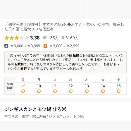
【個室完備！喫煙可】すすきの駅2分◆おでんと華やかな寿司、厳選し
た日本酒で最大３０名個室有
3.38
135
6169
人
人
￥3,000～￥3,999
￥2,000～￥2,999
...柔らかいお肉で美味！ •刺身盛り合わせ5種
新鮮
なお刺身はお酒に合う！ •いく
ら、ウニ手巻き...どれも味がしみていて絶品。これだけで日本酒が進みます。お
寿司も
新鮮
で、特に炙りのネタが香ばしくて美味しかったです。...わさびドレッ
シングが
新鮮
で舌が喜んでいます♡ ビールお代わり！...
日
月
火
水
木
金
土
空席
9
10
11
12
13
14
15
8
/
情報
ジンギスカンとモツ鍋 ひろ米
すすきの（市営）駅 134m / ジンギスカン、もつ鍋