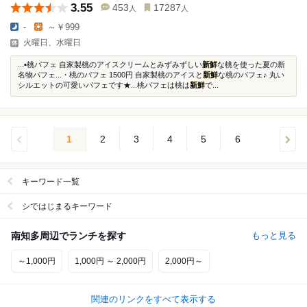
3.55
453
17287
人
人
-
～￥999
火曜日、水曜日
...▪︎桃パフェ 自家製桃のアイスクリームとみずみずしい
新鮮
な桃を使った夏の新
名物パフェ...・桃のパフェ 1500円 自家製桃のアイスと
新鮮
な桃のパフェ♪ 丸い
シルエットの可愛いパフェです★...桃パフェは桃は
新鮮
で...
1
2
3
4
5
6
キーワード一覧
シではじまるキーワード
南知多周辺でランチを探す
もっと見る
～1,000円
1,000円 ～ 2,000円
2,000円～
関連のリンクをすべて表示する