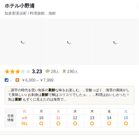
ホテル小野浦
知多郡美浜町 / 料理旅館、海鮮
3.23
28
190
人
人
-
￥6,000～￥7,999
...源平の時代を思い知多の
新鮮
な味をお楽しむ。...甘酸っぱく、海苔の風味がし
て美味しい♪ お刺身は
新鮮
で鯛はコリコリでしたョ。。...料理はおいしかった！
魚は
新鮮
もずくに見えたのは海苔で...
日
月
火
水
木
金
土
空席
9
10
11
12
13
14
15
8
/
情報