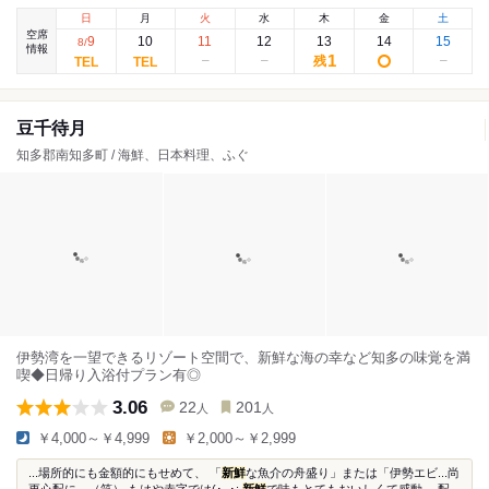
日
月
火
水
木
金
土
空席
9
10
11
12
13
14
15
8
/
情報
1
残
豆千待月
知多郡南知多町 / 海鮮、日本料理、ふぐ
伊勢湾を一望できるリゾート空間で、新鮮な海の幸など知多の味覚を満
喫◆日帰り入浴付プラン有◎
3.06
22
201
人
人
￥4,000～￥4,999
￥2,000～￥2,999
...場所的にも金額的にもせめて、 「
新鮮
な魚介の舟盛り」または「伊勢エビ...尚