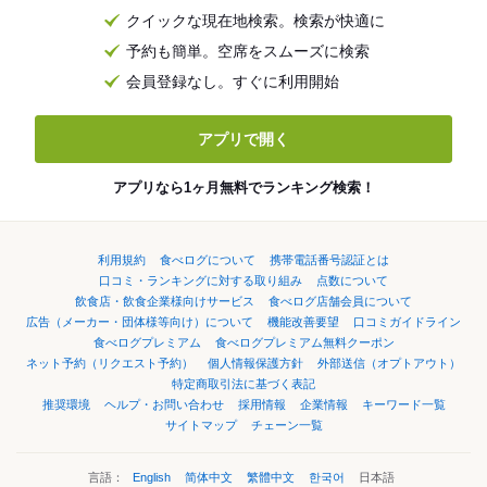
クイックな現在地検索。検索が快適に
予約も簡単。空席をスムーズに検索
会員登録なし。すぐに利用開始
アプリで開く
アプリなら1ヶ月無料でランキング検索！
利用規約
食べログについて
携帯電話番号認証とは
口コミ・ランキングに対する取り組み
点数について
飲食店・飲食企業様向けサービス
食べログ店舗会員について
広告（メーカー・団体様等向け）について
機能改善要望
口コミガイドライン
食べログプレミアム
食べログプレミアム無料クーポン
ネット予約（リクエスト予約）
個人情報保護方針
外部送信（オプトアウト）
特定商取引法に基づく表記
推奨環境
ヘルプ・お問い合わせ
採用情報
企業情報
キーワード一覧
サイトマップ
チェーン一覧
言語：
English
简体中文
繁體中文
한국어
日本語