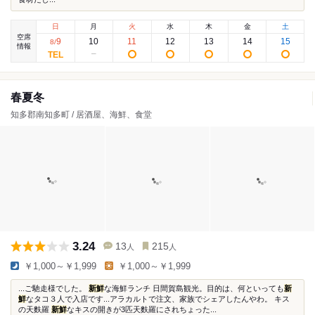
日
月
火
水
木
金
土
空席
9
10
11
12
13
14
15
8
/
情報
春夏冬
知多郡南知多町 / 居酒屋、海鮮、食堂
3.24
13
215
人
人
￥1,000～￥1,999
￥1,000～￥1,999
...ご馳走様でした。
新鮮
な海鮮ランチ 日間賀島観光。目的は、何といっても
新
鮮
なタコ３人で入店です...アラカルトで注文、家族でシェアしたんやわ。 キス
の天麩羅
新鮮
なキスの開きが3匹天麩羅にされちょった...