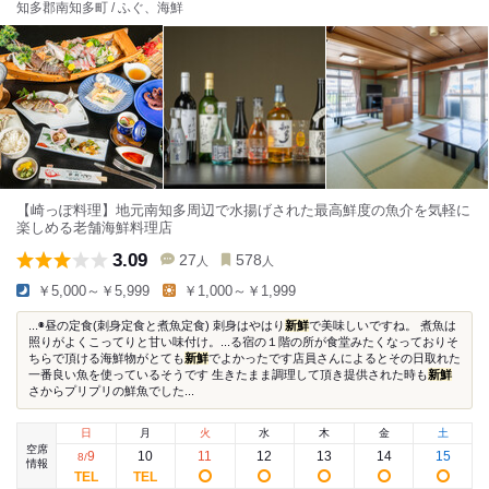
知多郡南知多町 / ふぐ、海鮮
【崎っぽ料理】地元南知多周辺で水揚げされた最高鮮度の魚介を気軽に
楽しめる老舗海鮮料理店
3.09
27
578
人
人
￥5,000～￥5,999
￥1,000～￥1,999
...◉昼の定食(刺身定食と煮魚定食) 刺身はやはり
新鮮
で美味しいですね。 煮魚は
照りがよくこってりと甘い味付け。...る宿の１階の所が食堂みたくなっておりそ
ちらで頂ける海鮮物がとても
新鮮
でよかったです店員さんによるとその日取れた
一番良い魚を使っているそうです 生きたまま調理して頂き提供された時も
新鮮
さからプリプリの鮮魚でした...
日
月
火
水
木
金
土
空席
9
10
11
12
13
14
15
8
/
情報