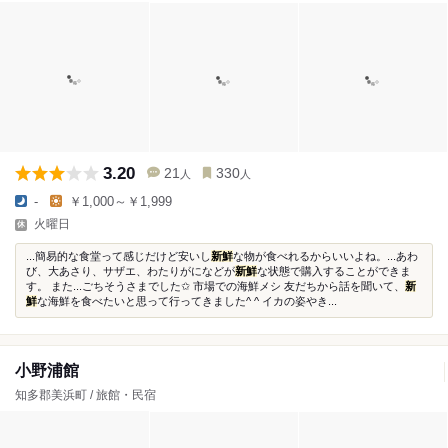
3.20
21
330
人
人
-
￥1,000～￥1,999
火曜日
...簡易的な食堂って感じだけど安いし
新鮮
な物が食べれるからいいよね。...あわ
び、大あさり、サザエ、わたりがになどが
新鮮
な状態で購入することができま
す。 また...ごちそうさまでした✩ 市場での海鮮メシ 友だちから話を聞いて、
新
鮮
な海鮮を食べたいと思って行ってきました^ ^ イカの姿やき...
小野浦館
知多郡美浜町 / 旅館・民宿