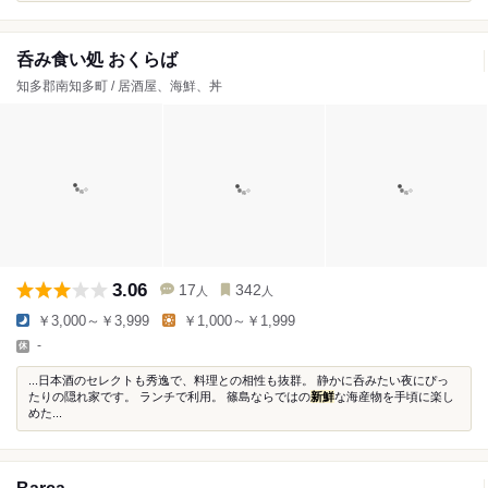
呑み食い処 おくらば
知多郡南知多町 / 居酒屋、海鮮、丼
3.06
17
342
人
人
￥3,000～￥3,999
￥1,000～￥1,999
-
...日本酒のセレクトも秀逸で、料理との相性も抜群。 静かに呑みたい夜にぴっ
たりの隠れ家です。 ランチで利用。 篠島ならではの
新鮮
な海産物を手頃に楽し
めた...