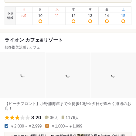
日
月
火
水
木
金
土
空席
9
10
11
12
13
14
15
8
/
情報
ライオン カフェ&リゾート
知多郡美浜町 / カフェ
【ビーチフロント】小野浦海岸まで☆徒歩10秒☆夕日が煌めく海辺のお
店！
3.20
36
1176
人
人
￥2,000～￥2,999
￥1,000～￥1,999
...コーヒーとの相性抜群！ ■シーザーサラダ
新鮮
野菜と様々なチーズがお楽し