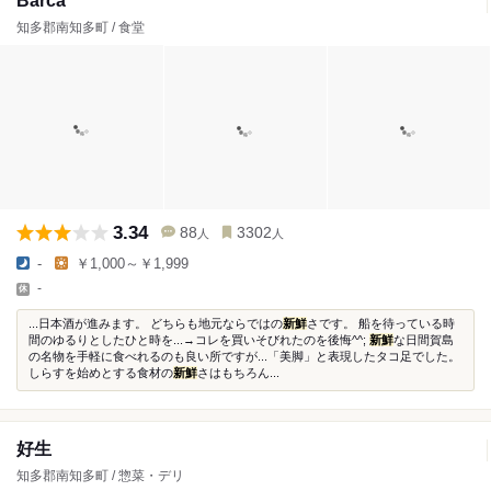
Barca
知多郡南知多町 / 食堂
3.34
88
3302
人
人
-
￥1,000～￥1,999
-
...日本酒が進みます。 どちらも地元ならではの
新鮮
さです。 船を待っている時
間のゆるりとしたひと時を...→コレを買いそびれたのを後悔^^;
新鮮
な日間賀島
の名物を手軽に食べれるのも良い所ですが...「美脚」と表現したタコ足でした。
しらすを始めとする食材の
新鮮
さはもちろん...
好生
知多郡南知多町 / 惣菜・デリ