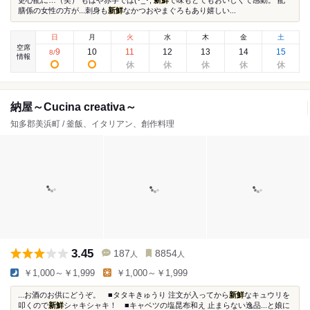
更心配に…（笑） もはや赤字では(･_･;
新鮮
で味もとてもおいしくて感動。 配
膳係の女性の方が...刺身も
新鮮
なかつおやまぐろもあり嬉しい...
日
月
火
水
木
金
土
空席
9
10
11
12
13
14
15
8
/
情報
納屋～Cucina creativa～
知多郡美浜町 / 釜飯、イタリアン、創作料理
3.45
187
8854
人
人
￥1,000～￥1,999
￥1,000～￥1,999
...お酒のお供にどうぞ。 ■タタキきゅうり 注文が入ってから
新鮮
なキュウリを
叩くので
新鮮
シャキシャキ！ ■キャベツの塩昆布和え 止まらない逸品...と娘に