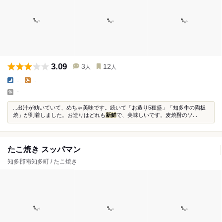
3.09
3
12
人
人
-
-
-
...出汁が効いていて、めちゃ美味です。続いて「お造り5種盛」「知多牛の陶板
焼」が到着しました。お造りはどれも
新鮮
で、美味しいです。麦焼酎のソ...
たこ焼き スッパマン
知多郡南知多町 / たこ焼き