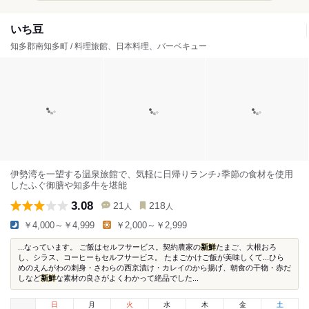
いち豆
知多郡南知多町 / 料理旅館、日本料理、バーベキュー
伊勢湾を一望する温泉旅館で、気軽に日帰りランチ♪季節の食材を使用
したふぐ御膳や知多牛を堪能
3.08
21
218
人
人
￥4,000～￥4,999
￥2,000～￥2,999
...なっています。 ご飯はセルフサービス。契約農家の
新鮮
たまご、大根おろ
し、シラス、コーヒーもセルフサービス。 たまごかけご飯が美味しくて...ひら
めのえんがわの刺身・さわらの西京漬け・カレイのから揚げ、朝食の干物・赤だ
しなど
新鮮
な素材の良さがよくわかって絶品でした...
日
月
火
水
木
金
土