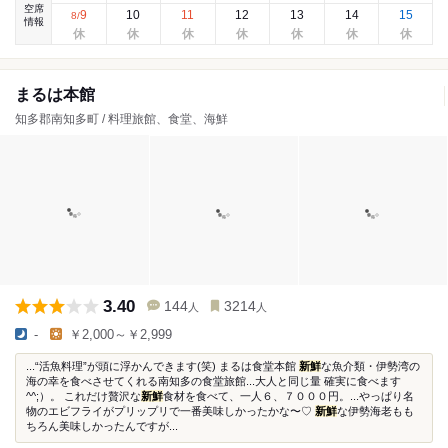
空席
9
10
11
12
13
14
15
8
/
情報
まるは本館
知多郡南知多町 / 料理旅館、食堂、海鮮
3.40
144
3214
人
人
-
￥2,000～￥2,999
...“活魚料理”が頭に浮かんできます(笑) まるは食堂本館
新鮮
な魚介類・伊勢湾の
海の幸を食べさせてくれる南知多の食堂旅館...大人と同じ量 確実に食べます
^^;）。 これだけ贅沢な
新鮮
食材を食べて、一人６、７０００円。...やっぱり名
物のエビフライがプリップリで一番美味しかったかな〜♡
新鮮
な伊勢海老もも
ちろん美味しかったんですが...