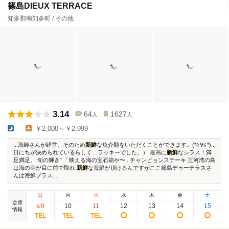
篠島DIEUX TERRACE
知多郡南知多町 / その他
3.14
64
1627
人
人
-
￥2,000～￥2,999
...漁師さんが経営。そのため
新鮮
な魚介類をいただくことができます。(*≧∀≦*)...
日にちが決められているらしく…ラッキーでした。） 最高に
新鮮
なシラス！満
足満足。 旬の輝き” 「映える海の宝石箱や〜...チャンピョンステーキ 三河湾の島
は海の幸が目に前で取れ
新鮮
な海鮮が頂けるんですがここ篠島デゥーテラスさ
んは海鮮プラス...
日
月
火
水
木
金
土
空席
9
10
11
12
13
14
15
8
/
情報