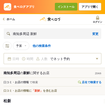
インストール
アプリで開く
ホーム
ログイン
変更
南知多周辺 新鮮
予算
他の検索条件
日時
時間
人数
でネット予約
南知多周辺
の
新鮮
に関する
お店
204
件
口コミ・お店の情報
で検索
店名で検索する
口コミ・お店の情報に
「新鮮」
を含むお店
松新