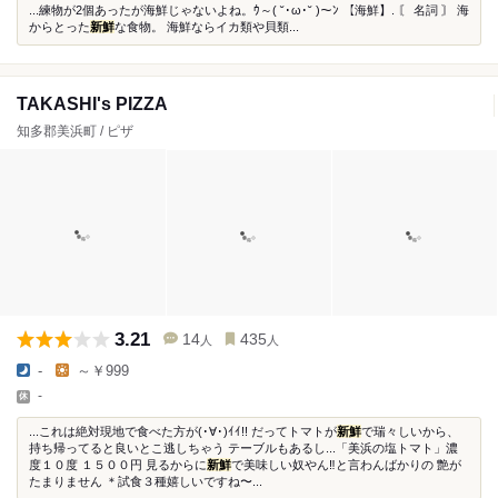
...練物が2個あったが海鮮じゃないよね。ｳ～( ˘･ω･˘ )～ﾝ 【海鮮】. 〘 名詞 〙 海
からとった
新鮮
な食物。 海鮮ならイカ類や貝類...
TAKASHI's PIZZA
知多郡美浜町 / ピザ
3.21
14
435
人
人
-
～￥999
-
...これは絶対現地で食べた方が(･∀･)ｲｲ!! だってトマトが
新鮮
で瑞々しいから、
持ち帰ってると良いとこ逃しちゃう テーブルもあるし...「美浜の塩トマト」濃
度１０度 １５００円 見るからに
新鮮
で美味しい奴やん‼️と言わんばかりの 艶が
たまりません ＊試食３種嬉しいですね〜...