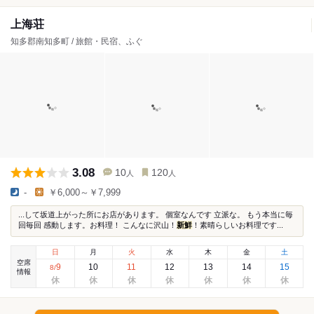
上海荘
知多郡南知多町 / 旅館・民宿、ふぐ
3.08
10
120
人
人
-
￥6,000～￥7,999
...して坂道上がった所にお店があります。 個室なんです 立派な。 もう本当に毎
回毎回 感動します。お料理！ こんなに沢山！
新鮮
！素晴らしいお料理です...
日
月
火
水
木
金
土
空席
9
10
11
12
13
14
15
8
/
情報