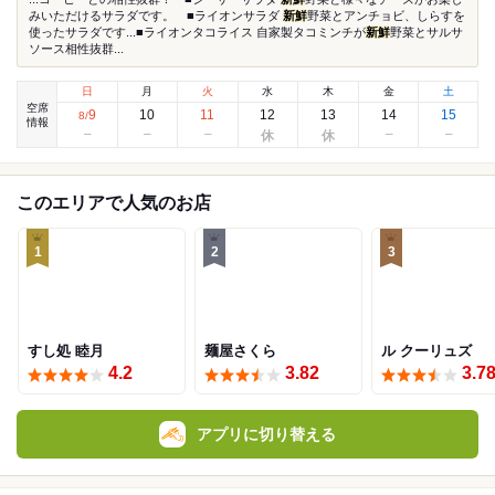
みいただけるサラダです。 ■ライオンサラダ
新鮮
野菜とアンチョビ、しらすを
使ったサラダです...■ライオンタコライス 自家製タコミンチが
新鮮
野菜とサルサ
ソース相性抜群...
日
月
火
水
木
金
土
空席
9
10
11
12
13
14
15
8
/
情報
このエリアで人気のお店
1
2
3
すし処 睦月
麺屋さくら
ル クーリュズ
4.2
3.82
3.7
アプリに切り替える