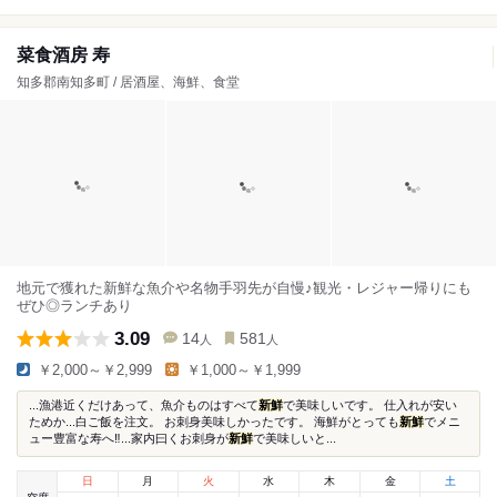
菜食酒房 寿
知多郡南知多町 / 居酒屋、海鮮、食堂
地元で獲れた新鮮な魚介や名物手羽先が自慢♪観光・レジャー帰りにも
ぜひ◎ランチあり
3.09
14
581
人
人
￥2,000～￥2,999
￥1,000～￥1,999
...漁港近くだけあって、魚介ものはすべて
新鮮
で美味しいです。 仕入れが安い
ためか...白ご飯を注文。 お刺身美味しかったです。 海鮮がとっても
新鮮
でメニ
ュー豊富な寿へ‼️...家内曰くお刺身が
新鮮
で美味しいと...
日
月
火
水
木
金
土