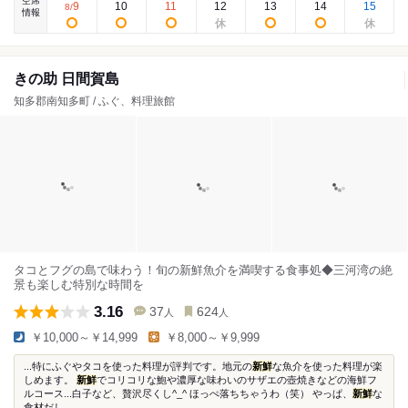
空席
9
10
11
12
13
14
15
8
/
情報
きの助 日間賀島
知多郡南知多町 / ふぐ、料理旅館
タコとフグの島で味わう！旬の新鮮魚介を満喫する食事処◆三河湾の絶
景も楽しむ特別な時間を
3.16
37
624
人
人
￥10,000～￥14,999
￥8,000～￥9,999
...特にふぐやタコを使った料理が評判です。地元の
新鮮
な魚介を使った料理が楽
しめます。
新鮮
でコリコリな鮑や濃厚な味わいのサザエの壺焼きなどの海鮮フ
ルコース...白子など、贅沢尽くし^_^ ほっぺ落ちちゃうわ（笑） やっぱ、
新鮮
な
食材だし...