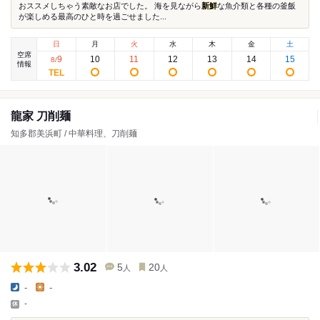
おススメしちゃう素敵なお店でした。 海を見ながら
新鮮
な魚介類と各種の釜飯
が楽しめる最高のひと時を過ごせました...
日
月
火
水
木
金
土
空席
9
10
11
12
13
14
15
8
/
情報
龍家 刀削麺
知多郡美浜町 / 中華料理、刀削麺
3.02
5
20
人
人
-
-
-