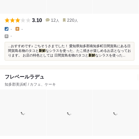
3.10
12
220
人
人
-
-
-
...おすすめです♪ ごちそうさまでした！ 愛知県知多郡南知多町日間賀島にある日
間賀島名物のタコと
新鮮
なシラスを使った、たこ焼きが楽しめるお店となってお
ります。 お店の特色としては 日間賀島名物のタコと
新鮮
なシラスを使った...
フレベールラデュ
知多郡美浜町 / カフェ、ケーキ