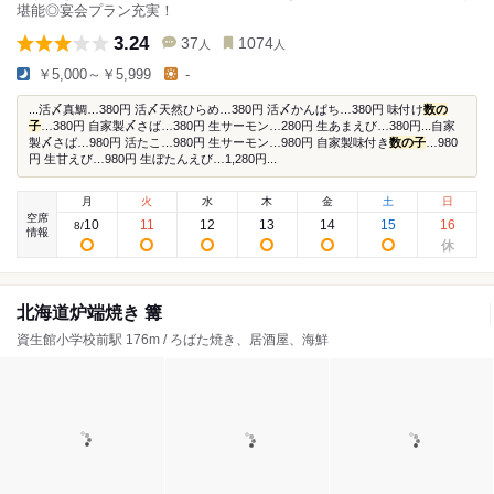
堪能◎宴会プラン充実！
3.24
37
1074
人
人
￥5,000～￥5,999
-
...活〆真鯛…380円 活〆天然ひらめ…380円 活〆かんぱち…380円 味付け
数の
子
…380円 自家製〆さば…380円 生サーモン…280円 生あまえび…380円...自家
製〆さば…980円 活たこ…980円 生サーモン…980円 自家製味付き
数の子
…980
円 生甘えび…980円 生ぼたんえび…1,280円...
月
火
水
木
金
土
日
空席
10
11
12
13
14
15
16
8
/
情報
北海道炉端焼き 篝
資生館小学校前駅 176m / ろばた焼き、居酒屋、海鮮