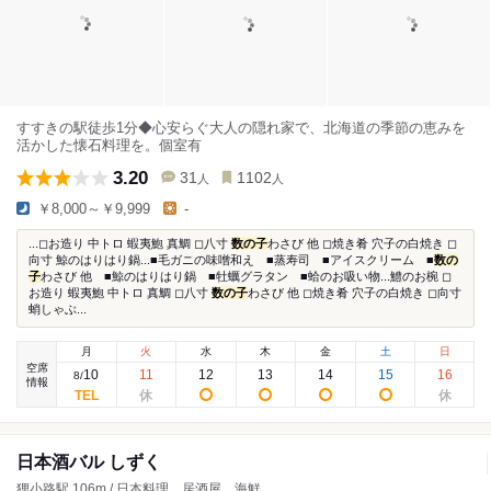
すすきの駅徒歩1分◆心安らぐ大人の隠れ家で、北海道の季節の恵みを
活かした懐石料理を。個室有
3.20
31
1102
人
人
￥8,000～￥9,999
-
...◻︎お造り 中トロ 蝦夷鮑 真鯛 ◻︎八寸
数の子
わさび 他 ◻︎焼き肴 穴子の白焼き ◻︎
向寸 鯨のはりはり鍋...■毛ガニの味噌和え ■蒸寿司 ■アイスクリーム ■
数の
子
わさび 他 ■鯨のはりはり鍋 ■牡蠣グラタン ■蛤のお吸い物...鱧のお椀 ◻︎
お造り 蝦夷鮑 中トロ 真鯛 ◻︎八寸
数の子
わさび 他 ◻︎焼き肴 穴子の白焼き ◻︎向寸
蛸しゃぶ...
月
火
水
木
金
土
日
空席
10
11
12
13
14
15
16
8
/
情報
日本酒バル しずく
狸小路駅 106m / 日本料理、居酒屋、海鮮