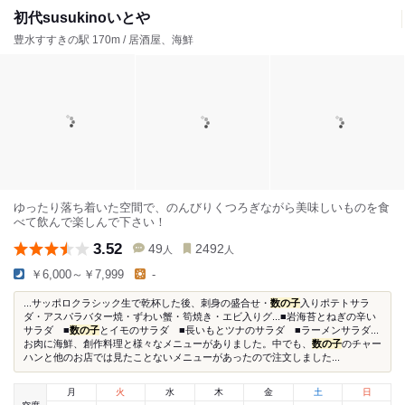
初代susukinoいとや
豊水すすきの駅 170m / 居酒屋、海鮮
ゆったり落ち着いた空間で、のんびりくつろぎながら美味しいものを食
べて飲んで楽しんで下さい！
3.52
49
2492
人
人
￥6,000～￥7,999
-
...サッポロクラシック生で乾杯した後、刺身の盛合せ・
数の子
入りポテトサラ
ダ・アスパラバター焼・ずわい蟹・筍焼き・エビ入りグ...■岩海苔とねぎの辛い
サラダ ■
数の子
とイモのサラダ ■長いもとツナのサラダ ■ラーメンサラダ...
お肉に海鮮、創作料理と様々なメニューがありました。中でも、
数の子
のチャー
ハンと他のお店では見たことないメニューがあったので注文しました...
月
火
水
木
金
土
日