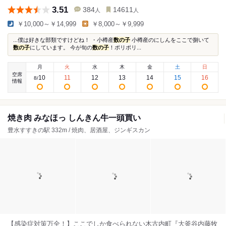
3.51
384
14611
人
人
￥10,000～￥14,999
￥8,000～￥9,999
...僕は好きな部類ですけどね！ ・小樽産
数の子
小樽産のにしんをここで捌いて
数の子
にしています。 今が旬の
数の子
！ポリポリ...
月
火
水
木
金
土
日
空席
10
11
12
13
14
15
16
8
/
情報
焼き肉 みなほっ しんきん牛一頭買い
豊水すすきの駅 332m / 焼肉、居酒屋、ジンギスカン
【感染症対策万全！】ここでしか食べられない木古内町『大釜谷内藤牧