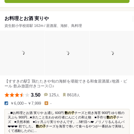
お料理とお酒 実りや
資生館小学校前駅 162m / 居酒屋、海鮮、鳥料理
【すすきの駅】鶏たたきや旬の海鮮を堪能できる和食居酒屋♪地酒・ビ
ール 飲み放題付きコース◎♪
3.50
125
8618
人
人
￥6,000～￥7,999
-
...◼️お料理とお酒 実りや お通し 600円
数の子
チーズと焼き海苔 900円 ゆり根の
天ぷら 900円...■水たこと生わかめ行者にんにくの和え物 ■手作り
数の子
チー
ズ ■天然本鮪 ■1ヶ月ぶり実りやさんです。...5軒目へ❤️ ノリノリるんるんパ
❤️❤️❤️ 初でした。
数の子
チーズを海苔で巻いて食べるやつが一番好みで美味し
くて感動したのに...