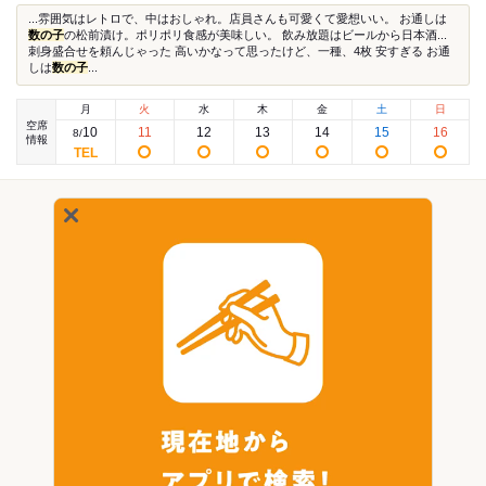
...雰囲気はレトロで、中はおしゃれ。店員さんも可愛くて愛想いい。 お通しは
数の子
の松前漬け。ポリポリ食感が美味しい。 飲み放題はビールから日本酒...
刺身盛合せを頼んじゃった 高いかなって思ったけど、一種、4枚 安すぎる お通
しは
数の子
...
月
火
水
木
金
土
日
空席
10
11
12
13
14
15
16
8
/
情報