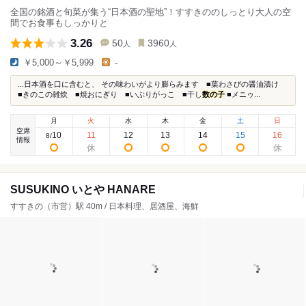
全国の銘酒と旬菜が集う“日本酒の聖地”！すすきののしっとり大人の空
間でお食事もしっかりと
3.26
50
3960
人
人
￥5,000～￥5,999
-
...日本酒を口に含むと、 その味わいがより膨らみます ■葉わさびの醤油漬け
■きのこの雑炊 ■焼おにぎり ■いぶりがっこ ■干し
数の子
■メニゥ...
月
火
水
木
金
土
日
空席
10
11
12
13
14
15
16
8
/
情報
SUSUKINO いとや HANARE
すすきの（市営）駅 40m / 日本料理、居酒屋、海鮮