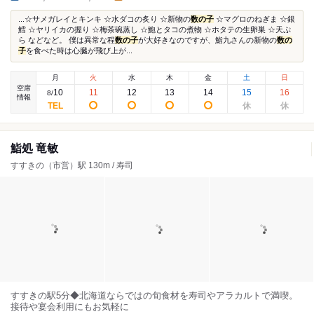
...☆サメガレイとキンキ ☆水ダコの炙り ☆新物の
数の子
☆マグロのねぎま ☆銀
鱈 ☆ヤリイカの握り ☆梅茶碗蒸し ☆鮑とタコの煮物 ☆ホタテの生卵巣 ☆天ぷ
ら などなど。 僕は異常な程
数の子
が大好きなのですが、鮨九さんの新物の
数の
子
を食べた時は心臓が飛び上が...
月
火
水
木
金
土
日
空席
10
11
12
13
14
15
16
8
/
情報
鮨処 竜敏
すすきの（市営）駅 130m / 寿司
すすきの駅5分◆北海道ならではの旬食材を寿司やアラカルトで満喫。
接待や宴会利用にもお気軽に