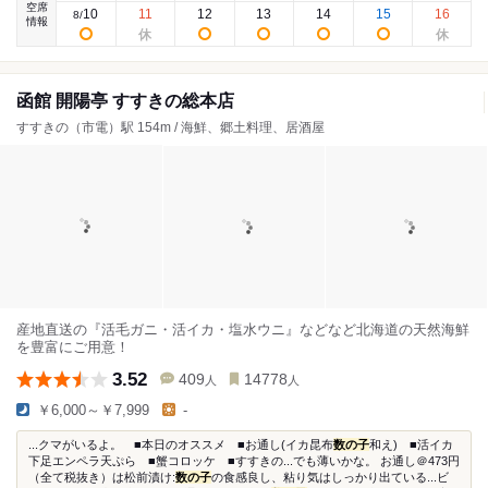
空席
10
11
12
13
14
15
16
8
/
情報
函館 開陽亭 すすきの総本店
すすきの（市電）駅 154m / 海鮮、郷土料理、居酒屋
産地直送の『活毛ガニ・活イカ・塩水ウニ』などなど北海道の天然海鮮
を豊富にご用意！
3.52
409
14778
人
人
￥6,000～￥7,999
-
...クマがいるよ。 ■本日のオススメ ■お通し(イカ昆布
数の子
和え) ■活イカ
下足エンペラ天ぷら ■蟹コロッケ ■すすきの...でも薄いかな。 お通し＠473円
（全て税抜き）は松前漬け:
数の子
の食感良し、粘り気はしっかり出ている...ビ