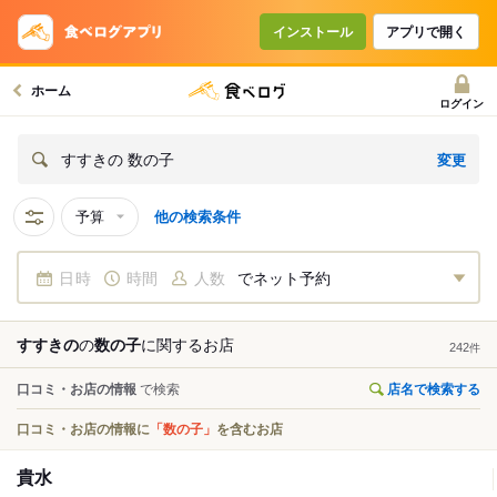
インストール
アプリで開く
ホーム
ログイン
変更
すすきの 数の子
予算
他の検索条件
日時
時間
人数
でネット予約
すすきの
の
数の子
に関する
お店
242
件
口コミ・お店の情報
で検索
店名で検索する
口コミ・お店の情報に
「数の子」
を含むお店
貴水