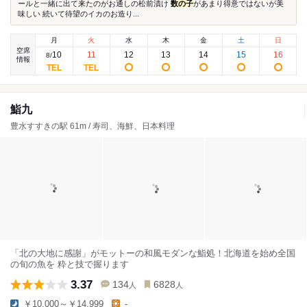
ールと一緒に出て来たのがお通しの松前漬け
数の子
があまり得意ではないが美
味しい 続いて待望のイカのお造り...
月
火
水
木
金
土
日
空席
10
11
12
13
14
15
16
8
/
情報
鮨九
豊水すすきの駅 61m / 寿司、海鮮、日本料理
「北の大地に感謝」がモットーの和風モダンな鮨処！北海道を始め全国
の旬の魚を 粋と技で握ります
3.37
134
6828
人
人
￥10,000～￥14,999
-