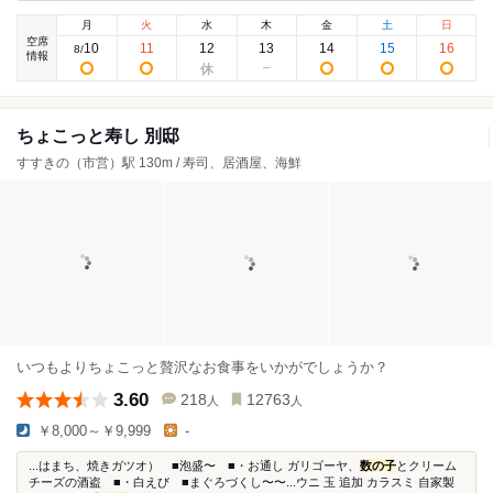
月
火
水
木
金
土
日
空席
10
11
12
13
14
15
16
8
/
情報
ちょこっと寿し 別邸
すすきの（市営）駅 130m / 寿司、居酒屋、海鮮
いつもよりちょこっと贅沢なお食事をいかがでしょうか？
3.60
218
12763
人
人
￥8,000～￥9,999
-
...はまち、焼きガツオ） ■泡盛〜 ■・お通し ガリゴーヤ、
数の子
とクリーム
チーズの酒盗 ■・白えび ■まぐろづくし〜〜...ウニ 玉 追加 カラスミ 自家製