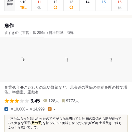
空席
10
11
12
13
14
15
16
8
/
情報
魚作
すすきの（市営）駅 256m / 郷土料理、海鮮
創業40年◆こだわりの魚や野菜など、北海道の季節の味覚を匠の技で堪
能。半個室、座敷有
3.45
128
9773
人
人
￥10,000～￥14,999
-
...本当はもっと欲しかったのですがもう品切れでした 鰊の塩焼きも脂が乗って
いて大きな玉子(
数の子
)を持っていて美味しかったです(о´∀`о) 土釜焚きご飯も
ふっくら炊けていて...