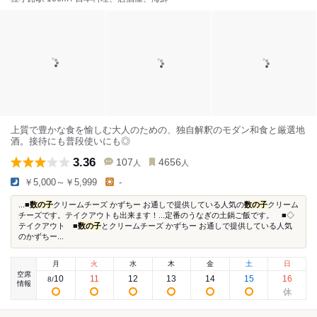
上質で豊かな食を愉しむ大人のための、独自解釈のモダン和食と厳選地
酒。接待にも普段使いにも◎
3.36
107
4656
人
人
￥5,000～￥5,999
-
...■
数の子
クリームチーズ かずちー お通しで提供している人気の
数の子
クリーム
チーズです。テイクアウトも出来ます！...定番のうなぎの土鍋ご飯です。 ■◇
テイクアウト ■
数の子
とクリームチーズ かずちー お通しで提供している人気
のかずちー...
月
火
水
木
金
土
日
空席
10
11
12
13
14
15
16
8
/
情報