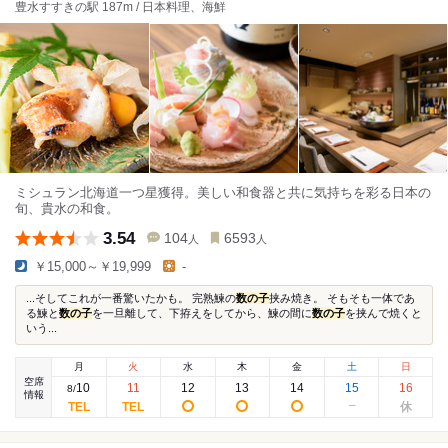
豊水すすきの駅 187m / 日本料理、海鮮
ミシュラン北海道一つ星獲得。美しい和食器と共に気持ちを彩る日本の
旬、貴水の和食。
3.54
104
6593
人
人
￥15,000～￥19,999
-
...そしてこれが一番驚いたかも。 完熟鰊の
数の子
挟み焼き。 そもそも一体であ
る鰊と
数の子
を一旦離して、下拵えをしてから、鰊の間に
数の子
を挟んで焼くと
いう...
月
火
水
木
金
土
日
空席
10
11
12
13
14
15
16
8
/
情報