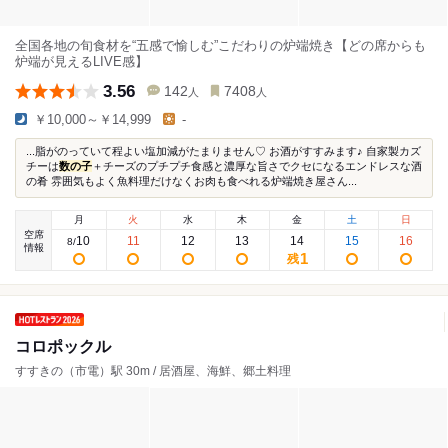
全国各地の旬食材を“五感で愉しむ”こだわりの炉端焼き【どの席からも
炉端が見えるLIVE感】
3.56
142
7408
人
人
￥10,000～￥14,999
-
...脂がのっていて程よい塩加減がたまりません♡ お酒がすすみます♪ 自家製カズ
チーは
数の子
＋チーズのプチプチ食感と濃厚な旨さでクセになるエンドレスな酒
の肴 雰囲気もよく魚料理だけなくお肉も食べれる炉端焼き屋さん...
月
火
水
木
金
土
日
空席
10
11
12
13
14
15
16
8
/
情報
1
残
コロポックル
すすきの（市電）駅 30m / 居酒屋、海鮮、郷土料理