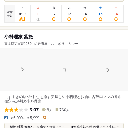
月
火
水
木
金
土
日
空席
10
11
12
13
14
15
16
8
/
情報
1
残
小料理家 紫艶
東本願寺前駅 280m / 居酒屋、おにぎり、カレー
【すすきの駅5分】心を癒す美味しい小料理とお酒に舌鼓◎ママの運命
鑑定も評判の小料理家
3.07
9
730
人
人
￥5,000～￥5,999
-
...紫艶 料理 疲れた心を癒すお食事メニュー ■海鮮小鉢各種 お酒に合う小鉢ご