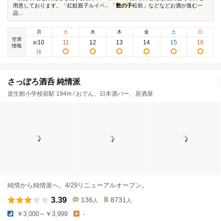
用意しております。「紅鮭親子ルイベ」「
数の子
松前」などなどお酒が進む一
品...
月
火
水
木
金
土
日
空席
10
11
12
13
14
15
16
8
/
情報
さっぽろ酒呑 純情派
資生館小学校前駅 194m / おでん、日本酒バー、居酒屋
純情から純情派へ。4/29リニューアルオープン。
3.39
136
8731
人
人
￥3,000～￥3,999
-