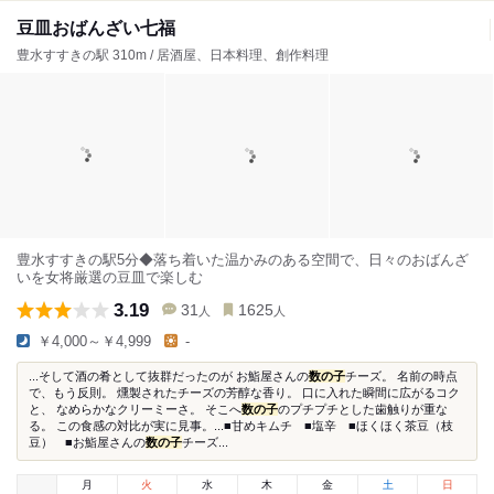
豆皿おばんざい七福
豊水すすきの駅 310m / 居酒屋、日本料理、創作料理
豊水すすきの駅5分◆落ち着いた温かみのある空間で、日々のおばんざ
いを女将厳選の豆皿で楽しむ
3.19
31
1625
人
人
￥4,000～￥4,999
-
...そして酒の肴として抜群だったのが お鮨屋さんの
数の子
チーズ。 名前の時点
で、もう反則。 燻製されたチーズの芳醇な香り。 口に入れた瞬間に広がるコク
と、 なめらかなクリーミーさ。 そこへ
数の子
のプチプチとした歯触りが重な
る。 この食感の対比が実に見事。...■甘めキムチ ■塩辛 ■ほくほく茶豆（枝
豆） ■お鮨屋さんの
数の子
チーズ...
月
火
水
木
金
土
日