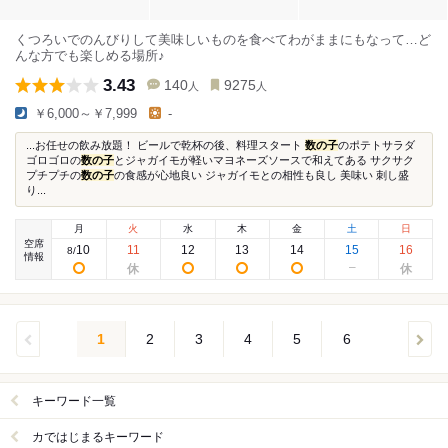
くつろいでのんびりして美味しいものを食べてわがままにもなって…ど
んな方でも楽しめる場所♪
3.43
140
9275
人
人
￥6,000～￥7,999
-
...お任せの飲み放題！ ビールで乾杯の後、料理スタート
数の子
のポテトサラダ
ゴロゴロの
数の子
とジャガイモが軽いマヨネーズソースで和えてある サクサク
プチプチの
数の子
の食感が心地良い ジャガイモとの相性も良し 美味い 刺し盛
り...
月
火
水
木
金
土
日
空席
10
11
12
13
14
15
16
8
/
情報
1
2
3
4
5
6
キーワード一覧
カではじまるキーワード