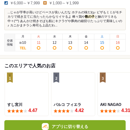
￥6,000～￥7,999
￥1,000～￥1,999
...じゃが芋率が高いけどベースが良いんだな ホテルの味だね♪ ピザもミミがモチ
カリで焼き立てに当たったらかなりイケるよ 棒々鶏や
数の子
と鰊のマリネも
中々(^^) あんかけ焼きそばも餡にキクラゲや豚肉の細切りたっぷりで美味しいの
♪ カニかまチラシ寿司も上品だわ...
月
火
水
木
金
土
日
空席
10
11
12
13
14
15
16
8
/
情報
このエリアで人気のお店
1
2
3
すし宮川
パルコ フィエラ
AKI NAGAO
4.47
4.42
4.3
アプリに切り替える