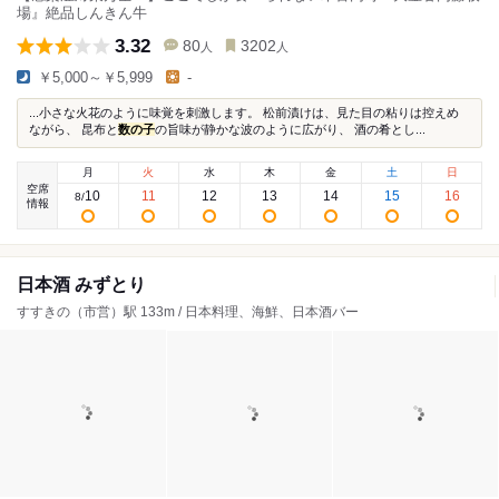
場』絶品しんきん牛
3.32
80
3202
人
人
￥5,000～￥5,999
-
...小さな火花のように味覚を刺激します。 松前漬けは、見た目の粘りは控えめ
ながら、 昆布と
数の子
の旨味が静かな波のように広がり、 酒の肴とし...
月
火
水
木
金
土
日
空席
10
11
12
13
14
15
16
8
/
情報
日本酒 みずとり
すすきの（市営）駅 133m / 日本料理、海鮮、日本酒バー