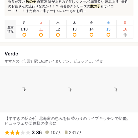
香りが凄い
数の子
自家製 味があるので旨し シメサバ 縁側炙り 厚みあり...最近
のお鮨さんの流行りなのか！！？ 海苔巻きシリーズの
数の子
もサイコ
ー！！！！ また食べに来まーす♪♪♪ いつものお店...
月
火
水
木
金
土
日
空席
10
11
12
13
14
15
16
8
/
情報
Verde
すすきの（市営）駅 161m / イタリアン、ビュッフェ、洋食
【すすきの駅2分】北海道の恵みを日替わりのライブキッチンで堪能。
ビュッフェや団体様の宴会に
3.36
107
2817
人
人