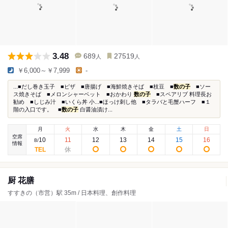
3.48
689
27519
人
人
￥6,000～￥7,999
-
...■だし巻き玉子 ■ピザ ■唐揚げ ■海鮮焼きそば ■枝豆 ■
数の子
■ソー
ス焼きそば ■メロンシャーベット ■おかわり
数の子
■スペアリブ 料理長お
勧め ■しじみ汁 ■いくら丼 小...■ほっけ刺し他 ■タラバと毛蟹ハーフ ■１
階の入口です。 ■
数の子
白醤油漬け...
月
火
水
木
金
土
日
空席
10
11
12
13
14
15
16
8
/
情報
厨 花膳
すすきの（市営）駅 35m / 日本料理、創作料理