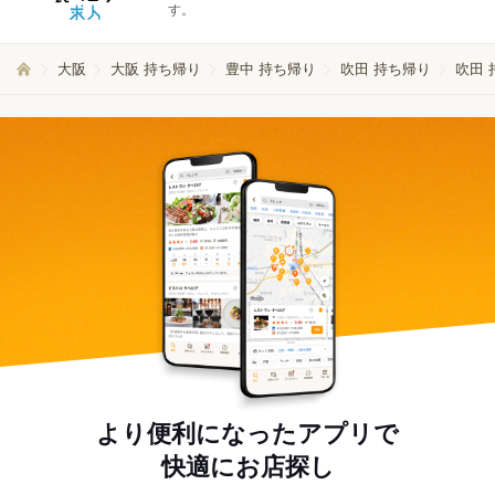
す。
大阪
大阪 持ち帰り
豊中 持ち帰り
吹田 持ち帰り
吹田 
より便利になったアプリで
快適にお店探し