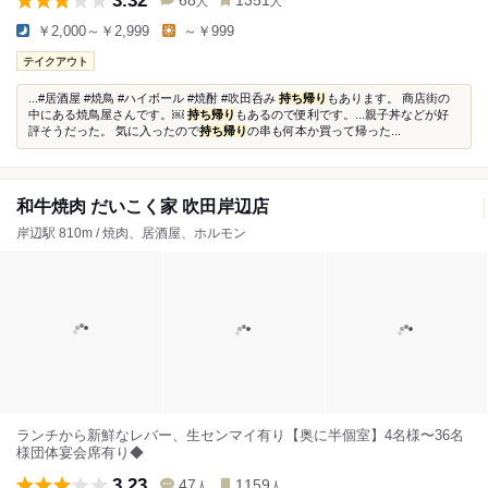
3.32
68
1351
人
人
￥2,000～￥2,999
～￥999
テイクアウト
...#居酒屋 #焼鳥 #ハイボール #焼酎 #吹田呑み
持ち帰り
もあります。 商店街の
中にある焼鳥屋さんです。￼
持ち帰り
もあるので便利です。...親子丼などが好
評そうだった。 気に入ったので
持ち帰り
の串も何本か買って帰った...
和牛焼肉 だいこく家 吹田岸辺店
岸辺駅 810m / 焼肉、居酒屋、ホルモン
ランチから新鮮なレバー、生センマイ有り【奥に半個室】4名様〜36名
様団体宴会席有り◆
3.23
47
1159
人
人