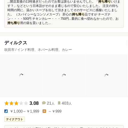
...開店直後の11時過ぎだったのでお客は誰もいませんでした。「
持ち帰り
いけま
す？」などという日本語がそのまま通じるので安心いたしました。 注文の待ち
時間の間に、温かいスープを出して頂きましてそのサービスに感服いたしまし
た。 （スパイシーなコンソメスープ） 肝心の
持ち帰り
品ですが チーズナ
ン・・・・500円 チキンカレー・・・750円...量的に食べ切れなかったので、お
持ち帰り
用の袋を貰いました...
ディルクス
吹田市 / インド料理、ネパール料理、カレー
3.08
21
403
人
人
￥1,000～￥1,999
～￥999
テイクアウト