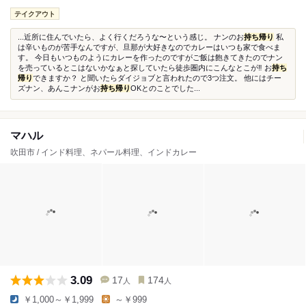
テイクアウト
...近所に住んでいたら、よく行くだろうな〜という感じ。 ナンのお
持ち帰り
私
は辛いものが苦手なんですが、旦那が大好きなのでカレーはいつも家で食べま
す。 今日もいつものようにカレーを作ったのですがご飯は飽きてきたのでナン
を売っているとこはないかなぁと探していたら徒歩圏内にこんなとこが‼︎ お
持ち
帰り
できますか？ と聞いたらダイジョブと言われたので3つ注文。 他にはチー
ズナン、あんこナンがお
持ち帰り
OKとのことでした...
マハル
吹田市 / インド料理、ネパール料理、インドカレー
3.09
17
174
人
人
￥1,000～￥1,999
～￥999