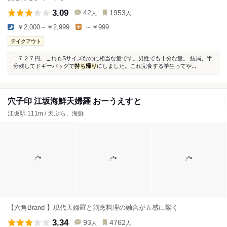
3.09
42
1953
人
人
￥2,000～￥2,999
～￥999
テイクアウト
...７２７円。これもSサイズなのに相当な量です。男性でも十分な量。 結局、半
分残してドギーバッグで
持ち帰り
にしました。これ完食する学生ってや...
穴子印 江坂海鮮天婦羅 おーうえすと
江坂駅 111m / 天ぷら、海鮮
【六角Brand 】現代天婦羅と割烹料理の融合が五感に響く
3.34
93
4762
人
人