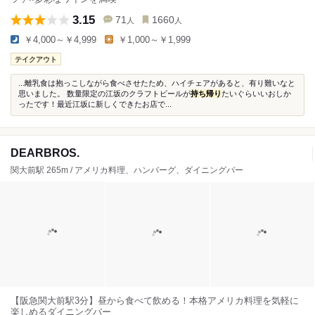
3.15
71
1660
人
人
￥4,000～￥4,999
￥1,000～￥1,999
テイクアウト
...離乳食は抱っこしながら食べさせたため、ハイチェアがあると、有り難いなと
思いました。 数量限定の江坂のクラフトビールが
持ち帰り
たいぐらいいおしか
ったです！最近江坂に新しくできたお店で...
DEARBROS.
関大前駅 265m / アメリカ料理、ハンバーグ、ダイニングバー
【阪急関大前駅3分】昼から食べて飲める！本格アメリカ料理を気軽に
楽しめるダイニングバー