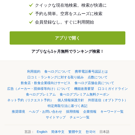
クイックな現在地検索。検索が快適に
予約も簡単。空席をスムーズに検索
会員登録なし。すぐに利用開始
アプリで開く
アプリなら1ヶ月無料でランキング検索！
利用規約
食べログについて
携帯電話番号認証とは
口コミ・ランキングに対する取り組み
点数について
飲食店・飲食企業様向けサービス
食べログ店舗会員について
広告（メーカー・団体様等向け）について
機能改善要望
口コミガイドライン
食べログプレミアム
食べログプレミアム無料クーポン
ネット予約（リクエスト予約）
個人情報保護方針
外部送信（オプトアウト）
特定商取引法に基づく表記
推奨環境
ヘルプ・お問い合わせ
採用情報
企業情報
キーワード一覧
サイトマップ
チェーン一覧
言語：
English
简体中文
繁體中文
한국어
日本語