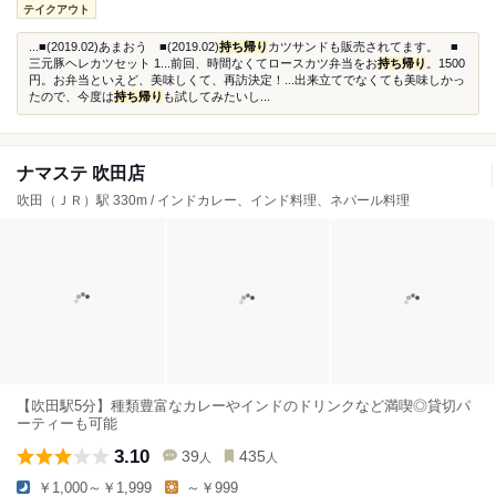
テイクアウト
...■(2019.02)あまおう ■(2019.02)
持ち帰り
カツサンドも販売されてます。 ■
三元豚ヘレカツセット 1...前回、時間なくてロースカツ弁当をお
持ち帰り
。1500
円。お弁当といえど、美味しくて、再訪決定！...出来立てでなくても美味しかっ
たので、今度は
持ち帰り
も試してみたいし...
ナマステ 吹田店
吹田（ＪＲ）駅 330m / インドカレー、インド料理、ネパール料理
【吹田駅5分】種類豊富なカレーやインドのドリンクなど満喫◎貸切パ
ーティーも可能
3.10
39
435
人
人
￥1,000～￥1,999
～￥999