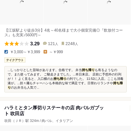
【江坂駅より徒歩3分】4名～40名様まで大小個室完備◎『飲放付コー
ス』も充実♪5600円～
3.29
121
2248
人
人
￥3,000～￥3,999
～￥999
テイクアウト
...しっかりとした旨味があります。合格です。 弁当
持ち帰り
も有るようなの
で、また使ってみます。 ご馳走さまでした。...本日来店。 店前に予想外の行列
が！！ よく見ると、入口横のお
持ち帰り
の列でした。 11:52に入店。ここも消毒
液が。...担々麺もチャーハンも本格的な味で満足です。日替わりランチや
持ち帰
り
のお弁当も人気で...
ハラミとタン厚切りステーキの店 肉バルガブッ
ト 吹田店
吹田（ＪＲ）駅 324m / 肉バル、イタリアン