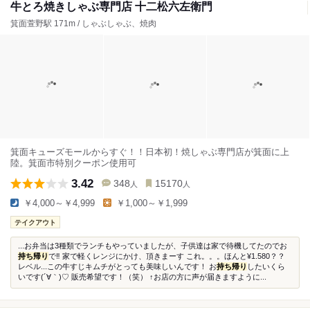
牛とろ焼きしゃぶ専門店 十二松六左衛門
箕面萱野駅 171m / しゃぶしゃぶ、焼肉
箕面キューズモールからすぐ！！日本初！焼しゃぶ専門店が箕面に上
陸。箕面市特別クーポン使用可
3.42
348
15170
人
人
￥4,000～￥4,999
￥1,000～￥1,999
テイクアウト
...お弁当は3種類でランチもやっていましたが、子供達は家で待機してたのでお
持ち帰り
で‼️ 家で軽くレンジにかけ、頂きまーす これ。。。ほんと¥1.580？？
レベル...この牛すじキムチがとっても美味しいんです！ お
持ち帰り
したいくら
いです(´∀｀)♡ 販売希望です！（笑） ↑お店の方に声が届きますように...