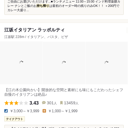
ご自由にお選びいただけます...■ランチメニュー 11:00～15:00 インド料理薬膳カ
レー ナンとご飯のお
持ち帰り
は最初のオーダー時の残りのみOK！！ ＋200円で
カレー大盛り...
江坂イタリアン ラッポルティ
江坂駅 228m / イタリアン、パスタ、ピザ
【江の木公園向かい】開放的な空間と素材にも味にもこだわったシェフ
自慢のイタリアンは絶品♪
3.43
301
13459
人
人
￥3,000～￥3,999
￥1,000～￥1,999
テイクアウト