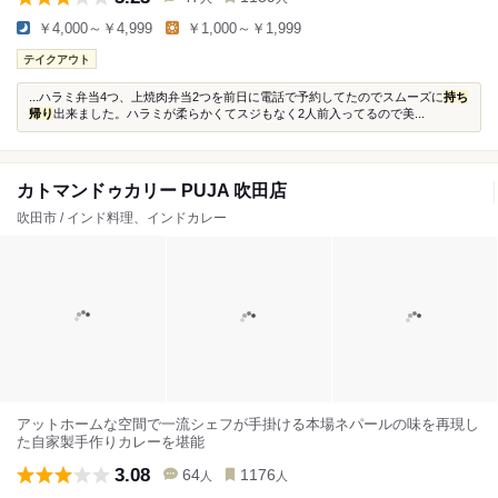
￥4,000～￥4,999
￥1,000～￥1,999
テイクアウト
...ハラミ弁当4つ、上焼肉弁当2つを前日に電話で予約してたのでスムーズに
持ち
帰り
出来ました。ハラミが柔らかくてスジもなく2人前入ってるので美...
カトマンドゥカリー PUJA 吹田店
吹田市 / インド料理、インドカレー
アットホームな空間で一流シェフが手掛ける本場ネパールの味を再現し
た自家製手作りカレーを堪能
3.08
64
1176
人
人