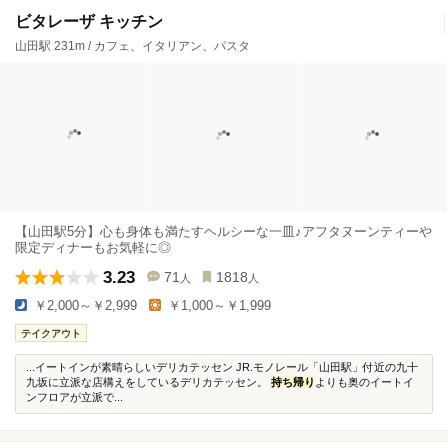
ビタレーザ キッチン
山田駅 231m / カフェ、イタリアン、パスタ
【山田駅5分】心も身体も満たすヘルシーな一皿♪アフタヌーンティーや
限定ディナーもお気軽に◎
3.23
71
1818
人
人
￥2,000～￥2,999
￥1,000～￥1,999
テイクアウト
...イートインが素晴らしいデリカテッセン JR.モノレール「山田駅」付近の九十
九坂に立派な店構えをしているデリカテッセン。
持ち帰り
よりも奥のイートイ
ンフロアが立派で...