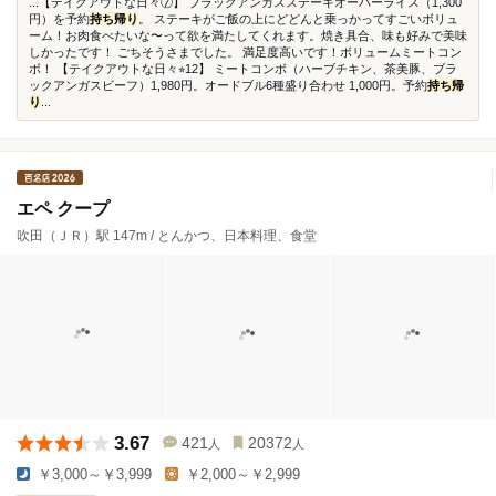
...【テイクアウトな日々⑦】 ブラックアンガスステーキオーバーライス（1,300
円）を予約
持ち帰り
。 ステーキがご飯の上にどどんと乗っかってすごいボリュ
ーム！お肉食べたいな〜って欲を満たしてくれます。焼き具合、味も好みで美味
しかったです！ ごちそうさまでした。 満足度高いです！ボリュームミートコン
ボ！ 【テイクアウトな日々⭐︎12】 ミートコンボ（ハーブチキン、茶美豚、ブラ
ックアンガスビーフ）1,980円。オードブル6種盛り合わせ 1,000円。予約
持ち帰
り
...
エペ クープ
吹田（ＪＲ）駅 147m / とんかつ、日本料理、食堂
3.67
421
20372
人
人
￥3,000～￥3,999
￥2,000～￥2,999