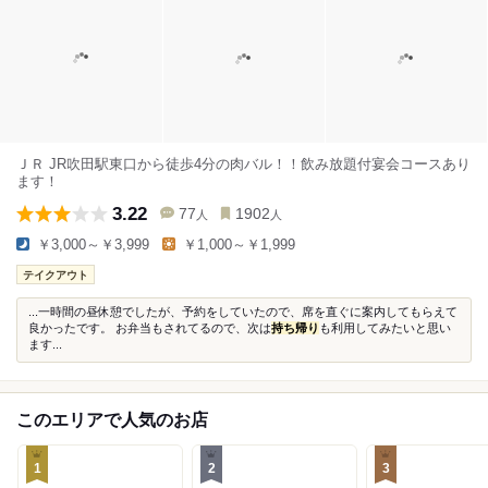
ＪＲ JR吹田駅東口から徒歩4分の肉バル！！飲み放題付宴会コースあり
ます！
3.22
77
1902
人
人
￥3,000～￥3,999
￥1,000～￥1,999
テイクアウト
...一時間の昼休憩でしたが、予約をしていたので、席を直ぐに案内してもらえて
良かったです。 お弁当もされてるので、次は
持ち帰り
も利用してみたいと思い
ます...
このエリアで人気のお店
1
2
3