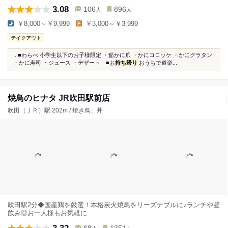
3.08
106
896
人
人
￥8,000～￥9,999
￥3,000～￥3,999
テイクアウト
...■わらべ 小学生以下のお子様限定 ・茹かに爪 ・かにコロッケ ・かにグラタン
・かに寿司 ・ジュース ・デザート ■お
持ち帰り
おうちで道楽...
焼鳥のヒナタ JR吹田駅前店
吹田（ＪＲ）駅 202m / 焼き鳥、丼
吹田駅2分◆国産鶏を厳選！本格炭火焼鳥をリーズナブルに♪ランチや昼
飲み◎お一人様もお気軽に