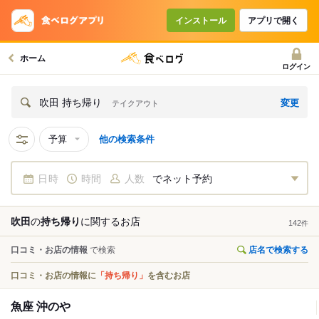
インストール
アプリで開く
ホーム
ログイン
変更
吹田 持ち帰り
テイクアウト
予算
他の検索条件
日時
時間
人数
でネット予約
吹田
の
持ち帰り
に関する
お店
142
件
口コミ・お店の情報
で検索
店名で検索する
口コミ・お店の情報に
「持ち帰り」
を含むお店
魚座 沖のや