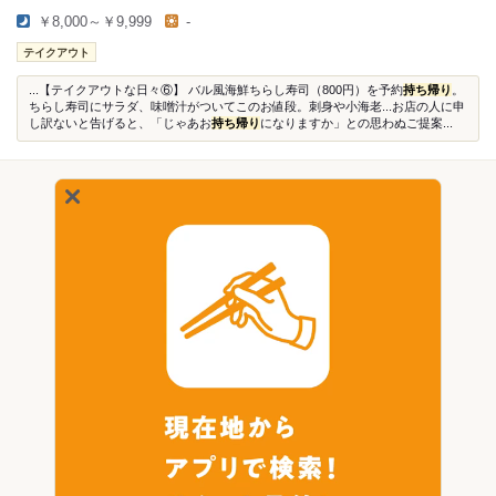
￥8,000～￥9,999
-
テイクアウト
...【テイクアウトな日々⑥】 バル風海鮮ちらし寿司（800円）を予約
持ち帰り
。
ちらし寿司にサラダ、味噌汁がついてこのお値段。刺身や小海老...お店の人に申
し訳ないと告げると、「じゃあお
持ち帰り
になりますか」との思わぬご提案...