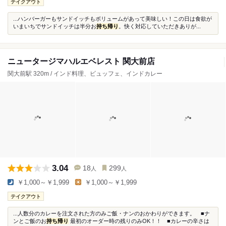
テイクアウト
...ハンバーガーもサンドイッチもボリュームがあって美味しい！この日は食欲が
いまいちでサンドイッチは半分お
持ち帰り
。快く対応していただきありが...
ニュータージマハルエベレスト 関大前店
関大前駅 320m / インド料理、ビュッフェ、インドカレー
3.04
18
299
人
人
￥1,000～￥1,999
￥1,000～￥1,999
テイクアウト
...人数分のカレーを注文された方のみご飯・ナンのおかわりができます。 ■ナ
ンとご飯のお
持ち帰り
最初のオーダー時の残りのみOK！！ ■カレーの辛さは