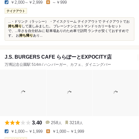
￥2,000～￥2,999
～￥999
テイクアウト
...・ドリンク（ラッシー） ・アイスクリーム テイクアウトで テイクアウトでお
持ち帰り
して楽しみました。 プレーンナンとカトマンドゥカリーをセット
で、...辛さを自分好みに 駐車場ありのため車で訪問 ランチが安くておすすめで
す。 お
持ち帰り
あり...
J.S. BURGERS CAFE ららぽーとEXPOCITY店
万博記念公園駅 514m / ハンバーガー、カフェ、ダイニングバー
3.40
258
3218
人
人
￥1,000～￥1,999
￥1,000～￥1,999