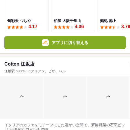
旬彩天 つちや
柏屋 大阪千里山
鮨処 池上
4.17
4.06
3.7
アプリに切り替える
Cotton 江坂店
江坂駅 698m / イタリアン、ピザ、バル
イタリアのカフェをモチーフにした温かい空間で、新鮮野菜の石窯ピッ
ツァ×多彩なワインを満喫