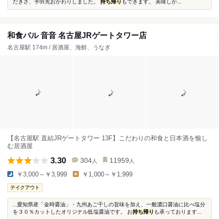
だきさ、手羽先おかわりしました。
持ち帰り
もできます。 美味しか...
和食バル 音音 名古屋JRゲートタワー店
名古屋駅 174m / 居酒屋、海鮮、うなぎ
【名古屋駅 直結JRゲートタワー 13F】こだわりの和食と日本酒を愉し
む居酒屋
3.30
304
11959
人
人
￥3,000～￥3,999
￥1,000～￥1,999
テイクアウト
...愛知県産「金時醤油」・九州あご干しの旨味を加え、一般濃口醤油に比べ塩分
を３０％カットしたオリジナル低塩醤油です。 お
持ち帰り
も承っております...