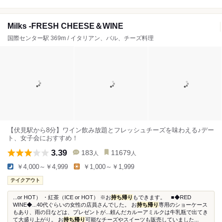
Milks -FRESH CHEESE＆WINE
国際センター駅 369m / イタリアン、バル、チーズ料理
【伏見駅から8分】ワイン飲み放題とフレッシュチーズを味わえる♪デー
ト、女子会におすすめ！
3.39
183
11679
人
人
￥4,000～￥4,999
￥1,000～￥1,999
テイクアウト
...or HOT） ・紅茶（ICE or HOT） ※お
持ち帰り
もできます。 ■◆RED
WINE◆...40代ぐらいの女性の店員さんでした。 お
持ち帰り
専用のショーケース
もあり、雨の日などは、プレゼントが...頼んだカルーアミルクは牛乳瓶で出てき
て大盛り上がり。 お
持ち帰り
可能なチーズやスイーツも販売していました...