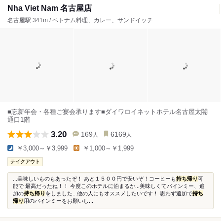
Nha Viet Nam 名古屋店
名古屋駅 341m / ベトナム料理、カレー、サンドイッチ
■忘新年会・各種ご宴会承ります■ダイワロイネットホテル名古屋太閤
通口1階
3.20
169
6169
人
人
￥3,000～￥3,999
￥1,000～￥1,999
テイクアウト
...美味しいものもあったぞ！ あと１５００円で安いぞ！コーヒーも
持ち帰り
可
能で 最高だったね！！ 今度このホテルに泊まるか...美味しくてバインミー、追
加の
持ち帰り
をしました...他の人にもオススメしたいです！ 思わず追加で
持ち
帰り
用のバインミーをお願いし...