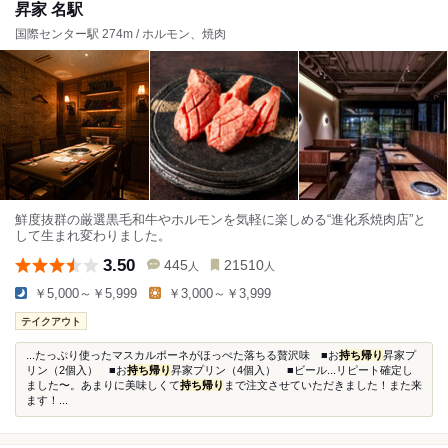
昇家 名駅
国際センター駅 274m / ホルモン、焼肉
鮮度抜群の厳選黒毛和牛やホルモンを気軽に楽しめる“進化系焼肉店”と
して生まれ変わりました。
3.50
445
21510
人
人
￥5,000～￥5,999
￥3,000～￥3,999
テイクアウト
...たっぷり使ったマスカルポーネがほっぺた落ちる贅沢味 ■お
持ち帰り
昇家プ
リン（2個入） ■お
持ち帰り
昇家プリン（4個入） ■ビール...リピート確定し
ました〜。あまりに美味しくて
持ち帰り
まで注文させていただきました！また来
ます！...