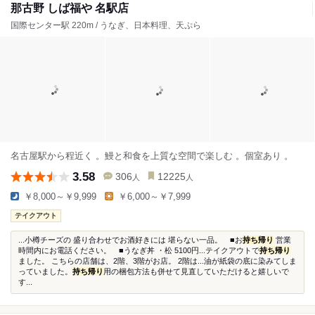
那古野 しば福や 名駅店
国際センター駅 220m / うなぎ、日本料理、天ぷら
名古屋駅から程近く 。鰻と和食を上質な空間で楽しむ 。個室あり 。
3.58
306
12225
人
人
￥8,000～￥9,999
￥6,000～￥7,999
テイクアウト
...小樽チーズの 盛り合わせでお酒好きには 堪らない一品。 ■お
持ち帰り
営業
時間内にお電話ください。 ■うなぎ丼 ・松 5100円...テイクアウトで
持ち帰り
ました。 こちらの店舗は、2階、3階がお店。 2階は...油が紙袋の底に染みてしま
っていました。
持ち帰り
用の梱包方法も併せて見直していただけると嬉しいで
す...