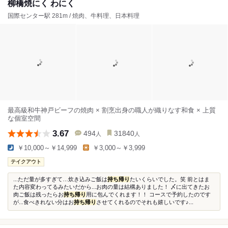
柳橋焼にく わにく
国際センター駅 281m / 焼肉、牛料理、日本料理
最高級和牛神戸ビーフの焼肉 × 割烹出身の職人が織りなす和食 × 上質
な個室空間
3.67
494
31840
人
人
￥10,000～￥14,999
￥3,000～￥3,999
テイクアウト
...ただ量が多すぎて…炊き込みご飯は
持ち帰り
たいくらいでした。笑 前とはま
た内容変わってるみたいだから...お肉の量は結構ありました！ 〆に出てきたお
肉ご飯は残ったらお
持ち帰り
用に包んでくれます！！ コースで予約したのです
が...食べきれない分はお
持ち帰り
させてくれるのでそれも嬉しいです♪...