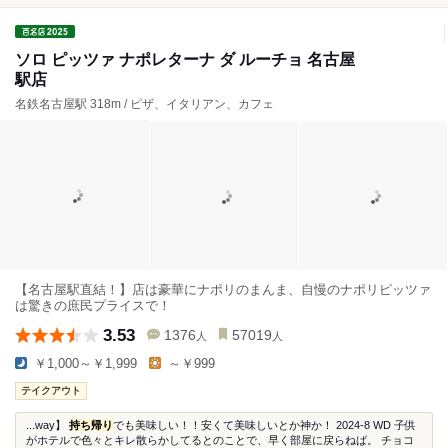
ソロ ピッツァ ナポレターナ ダ ルーチョ 名古屋
駅店
名鉄名古屋駅 318m / ピザ、イタリアン、カフェ
【名古屋駅直結！】店は豪華にナポリのまんま、自慢のナポリピッツァ
は驚きの庶民プライスで！
3.53
1376
57019
人
人
￥1,000～￥1,999
～￥999
テイクアウト
...way】
持ち帰り
でも美味しい！！安くて美味しいとか神か！ 2024-8 WD 子供
がホテルで色々とキレ散らかしてるとのことで、早く部屋に戻らねば。 チョコ