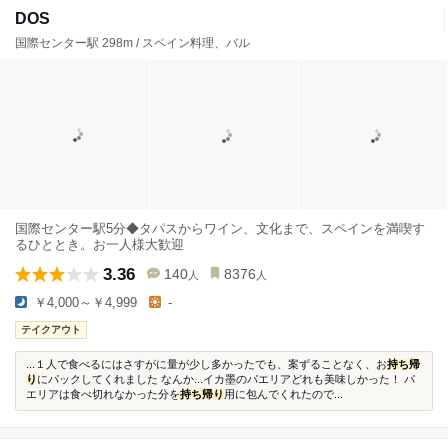
DOS
国際センター駅 298m / スペイン料理、バル
国際センター駅5分◆タパスからワイン、文化まで、スペインを満喫す
るひととき。お一人様大歓迎
3.36
140
8376
人
人
￥4,000～￥4,999
-
テイクアウト
...１人で食べるにはさすがに量が少し多かったでも、案ずることなく、お
持ち帰
り
にパックしてくれました なんか...イカ墨のパエリアどれも美味しかった！ パ
エリアは食べ切れなかった分を
持ち帰り
用に包んでくれたので...