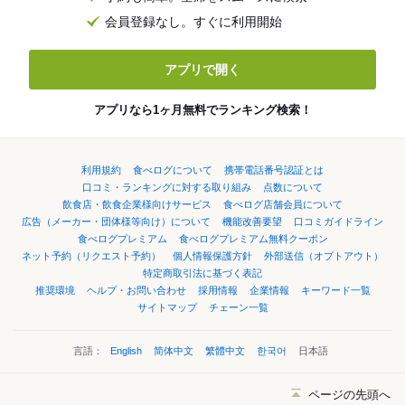
会員登録なし。すぐに利用開始
アプリで開く
アプリなら1ヶ月無料でランキング検索！
利用規約
食べログについて
携帯電話番号認証とは
口コミ・ランキングに対する取り組み
点数について
飲食店・飲食企業様向けサービス
食べログ店舗会員について
広告（メーカー・団体様等向け）について
機能改善要望
口コミガイドライン
食べログプレミアム
食べログプレミアム無料クーポン
ネット予約（リクエスト予約）
個人情報保護方針
外部送信（オプトアウト）
特定商取引法に基づく表記
推奨環境
ヘルプ・お問い合わせ
採用情報
企業情報
キーワード一覧
サイトマップ
チェーン一覧
言語：
English
简体中文
繁體中文
한국어
日本語
ページの先頭へ