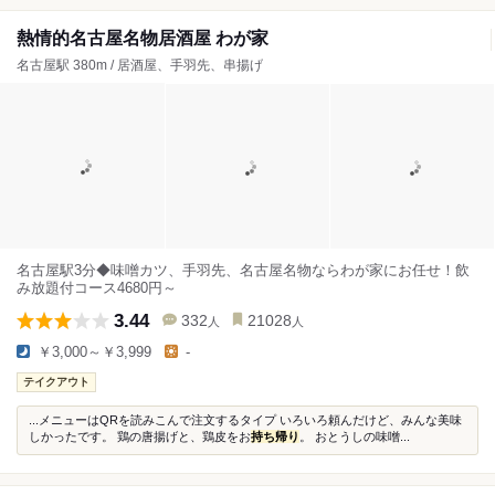
熱情的名古屋名物居酒屋 わが家
名古屋駅 380m / 居酒屋、手羽先、串揚げ
名古屋駅3分◆味噌カツ、手羽先、名古屋名物ならわが家にお任せ！飲
み放題付コース4680円～
3.44
332
21028
人
人
￥3,000～￥3,999
-
テイクアウト
...メニューはQRを読みこんで注文するタイプ いろいろ頼んだけど、みんな美味
しかったです。 鶏の唐揚げと、鶏皮をお
持ち帰り
。 おとうしの味噌...