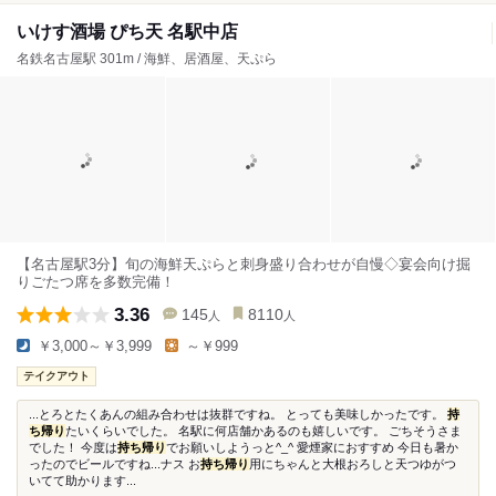
いけす酒場 ぴち天 名駅中店
名鉄名古屋駅 301m / 海鮮、居酒屋、天ぷら
【名古屋駅3分】旬の海鮮天ぷらと刺身盛り合わせが自慢◇宴会向け掘
りごたつ席を多数完備！
3.36
145
8110
人
人
￥3,000～￥3,999
～￥999
テイクアウト
...とろとたくあんの組み合わせは抜群ですね。 とっても美味しかったです。
持
ち帰り
たいくらいでした。 名駅に何店舗かあるのも嬉しいです。 ごちそうさま
でした！ 今度は
持ち帰り
でお願いしようっと^_^ 愛煙家におすすめ 今日も暑か
ったのでビールですね...ナス お
持ち帰り
用にちゃんと大根おろしと天つゆがつ
いてて助かります...