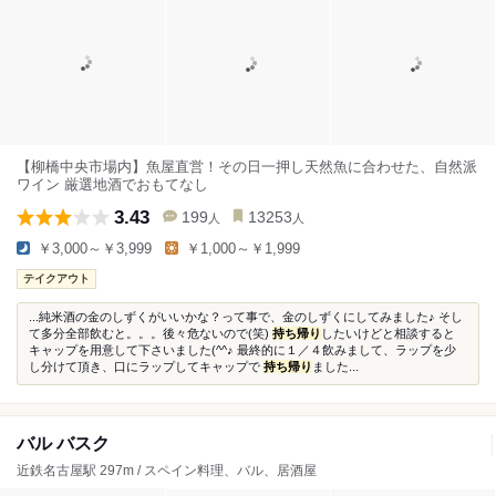
【柳橋中央市場内】魚屋直営！その日一押し天然魚に合わせた、自然派
ワイン 厳選地酒でおもてなし
3.43
199
13253
人
人
￥3,000～￥3,999
￥1,000～￥1,999
テイクアウト
...純米酒の金のしずくがいいかな？って事で、金のしずくにしてみました♪ そし
て多分全部飲むと。。。後々危ないので(笑)
持ち帰り
したいけどと相談すると
キャップを用意して下さいました(^^♪ 最終的に１／４飲みまして、ラップを少
し分けて頂き、口にラップしてキャップで
持ち帰り
ました...
バル バスク
近鉄名古屋駅 297m / スペイン料理、バル、居酒屋