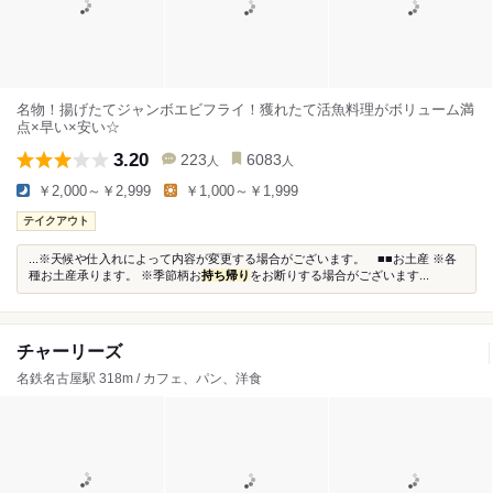
名物！揚げたてジャンボエビフライ！獲れたて活魚料理がボリューム満
点×早い×安い☆
3.20
223
6083
人
人
￥2,000～￥2,999
￥1,000～￥1,999
テイクアウト
...※天候や仕入れによって内容が変更する場合がございます。 ■■お土産 ※各
種お土産承ります。 ※季節柄お
持ち帰り
をお断りする場合がございます...
チャーリーズ
名鉄名古屋駅 318m / カフェ、パン、洋食