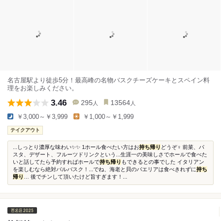
名古屋駅より徒歩5分！最高峰の名物バスクチーズケーキとスペイン料
理をお楽しみください。
3.46
295
13564
人
人
￥3,000～￥3,999
￥1,000～￥1,999
テイクアウト
...しっとり濃厚な味わい✨✨ 1ホール食べたい方はお
持ち帰り
どうぞ‍♀️ 前菜、パ
スタ、デザート、フルーツドリンクという...生涯一の美味しさでホールで食べた
いと話してたら予約すればホールで
持ち帰り
もできるとの事でした イタリアン
を楽しむなら絶対バルバスク！...でね、海老と貝のパエリアは食べきれずに
持ち
帰り
… 後でチンして頂いたけど旨すぎます！...