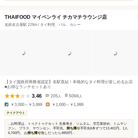
THAIFOOD マイペンライ チカマチラウンジ店
名鉄名古屋駅 229m / タイ料理、バル、カレー
【タイ国政府商務省認定】名駅直結！本格的なタイ料理が楽しめるお店
■お得なランチセットあり
3.46
205
5066
人
人
￥3,000～￥3,999
￥1,000～￥1,999
テイクアウト
...お料理は、トゥクトゥクセット 生春巻き、ソムタム、空芯菜炒め、トムヤン
クン。 プラス、ヤウンセン、手羽先。
持ち帰り
手羽先6本ずつで13,401円。1人
6,700円。 お
持ち帰り
無しだったら4850円...