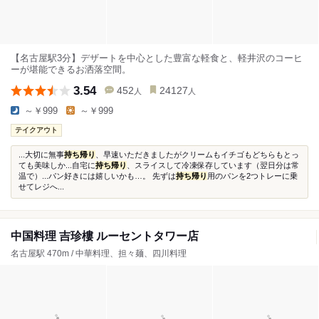
【名古屋駅3分】デザートを中心とした豊富な軽食と、軽井沢のコーヒ
ーが堪能できるお洒落空間。
3.54
452
24127
人
人
～￥999
～￥999
テイクアウト
...大切に無事
持ち帰り
、早速いただきましたがクリームもイチゴもどちらもとっ
ても美味しか...自宅に
持ち帰り
、スライスして冷凍保存しています（翌日分は常
温で）...パン好きには嬉しいかも…。 先ずは
持ち帰り
用のパンを2つトレーに乗
せてレジへ...
中国料理 吉珍樓 ルーセントタワー店
名古屋駅 470m / 中華料理、担々麺、四川料理