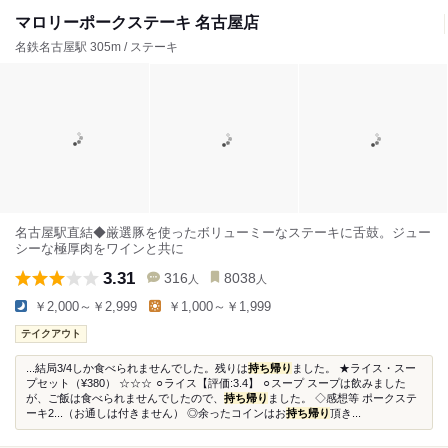
マロリーポークステーキ 名古屋店
名鉄名古屋駅 305m / ステーキ
名古屋駅直結◆厳選豚を使ったボリューミーなステーキに舌鼓。ジュー
シーな極厚肉をワインと共に
3.31
316
8038
人
人
￥2,000～￥2,999
￥1,000～￥1,999
テイクアウト
...結局3/4しか食べられませんでした。残りは
持ち帰り
ました。 ★ライス・スー
プセット（¥380） ☆☆☆ ⚪︎ライス【評価:3.4】 ⚪︎スープ スープは飲みました
が、ご飯は食べられませんでしたので、
持ち帰り
ました。 ◇感想等 ポークステ
ーキ2...（お通しは付きません） ◎余ったコインはお
持ち帰り
頂き...