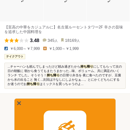
【至高の中華をカジュアルに】名古屋ルーセントタワー2F 辛さの旨味
を追求した中国料理を
3.48
345
18169
人
人
￥6,000～￥7,999
￥1,000～￥1,999
テイクアウト
...チャーハンも頼んでしまったけど頼み過ぎたから
持ち帰り
にしてもらって次の
日の朝飯に 朝から食うてもまたうまかった...味、ボリューム、共に満足のいく
ランチ でした。そうそう！
持ち帰り
の日替り弁当を 夜に食べたのですが、豆腐
から水の出ること 無く...次回は汁なしにしよかなぁ…。とにかくどちらにする
か迷うのでお
持ち帰り
はミックスを買っちゃうのよ...