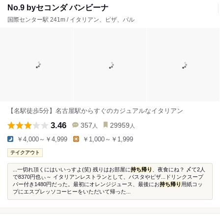
No.9 byセコンダ バンビーナ
国際センター駅 241m / イタリアン、ピザ、バル
【名駅徒歩5分】名古屋駅からすぐのカジュアルなイタリアン
3.46
357
29959
人
人
￥4,000～￥4,999
￥1,000～￥1,999
テイクアウト
...一切れ頂くにはいいっすよ(笑) 残りはお部屋に
持ち帰り
、夜食にね？ 〆て2人
で8370円也ぃ～ イタリアンレストランとして、パスタやピザ...ドリンクスープ
バー付き1480円だった。最初にオレンジジュース、最後にお
持ち帰り
用紙コッ
プにエスプレッソコーヒーをいただいて帰った...