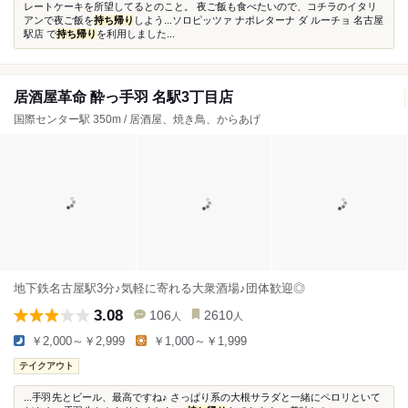
レートケーキを所望してるとのこと。 夜ご飯も食べたいので、コチラのイタリ
アンで夜ご飯を
持ち帰り
しよう...ソロピッツァ ナポレターナ ダ ルーチョ 名古屋
駅店 で
持ち帰り
を利用しました...
居酒屋革命 酔っ手羽 名駅3丁目店
国際センター駅 350m / 居酒屋、焼き鳥、からあげ
地下鉄名古屋駅3分♪気軽に寄れる大衆酒場♪団体歓迎◎
3.08
106
2610
人
人
￥2,000～￥2,999
￥1,000～￥1,999
テイクアウト
...手羽先とビール、最高ですね♪ さっぱり系の大根サラダと一緒にペロリといて