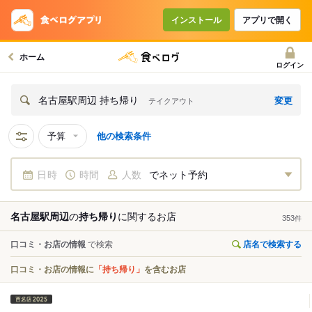
インストール
アプリで開く
ホーム
ログイン
変更
名古屋駅周辺 持ち帰り
テイクアウト
予算
他の検索条件
日時
時間
人数
でネット予約
名古屋駅周辺
の
持ち帰り
に関する
お店
353
件
口コミ・お店の情報
で検索
店名で検索する
口コミ・お店の情報に
「持ち帰り」
を含むお店