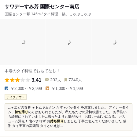
サワデーすみ芳 国際センター南店
国際センター駅 145m / タイ料理、鍋、しゃぶしゃぶ
本場のタイ料理でおもてなし！
3.41
202
7240
人
人
￥2,000～￥2,999
￥1,000～￥1,999
テイクアウト
...＋エビの春巻 ＋トムヤムクン たす＋パッタイ を注文しました。 ディナータイ
ム、
持ち帰り
の方はおられましたが、私たちだけの貸切状態でした。 お手洗い
も綺麗にされていました...思ったよりも量があり、お腹いっぱいになる。 ボリ
ューム満点！ 食べきれず お
持ち帰り
しました 丁寧に包んでくださいました 感
謝 タイ王室の雰囲気 タイといえば...