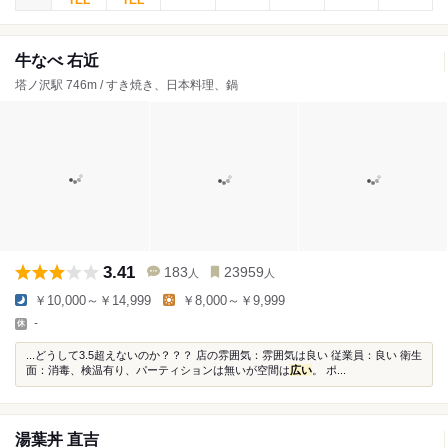
牛なべ 右近
塔ノ沢駅 746m / すき焼き、日本料理、鍋
3.41
183
23959
人
人
￥10,000～￥14,999
￥8,000～￥9,999
-
...どうして3.5超えないのか？？？ 店の雰囲気：雰囲気は良い 従業員：良い 衛生
面：消毒、検温有り、パーティションは無いが空間は
広い
。 ポ...
湯葉丼 直吉