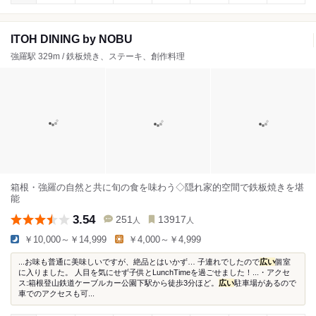
ITOH DINING by NOBU
強羅駅 329m / 鉄板焼き、ステーキ、創作料理
箱根・強羅の自然と共に旬の食を味わう◇隠れ家的空間で鉄板焼きを堪
能
3.54
251
13917
人
人
￥10,000～￥14,999
￥4,000～￥4,999
...お味も普通に美味しいですが、絶品とはいかず… 子連れでしたので
広い
個室
に入りました。 人目を気にせず子供とLunchTimeを過ごせました！...・アクセ
ス:箱根登山鉄道ケーブルカー公園下駅から徒歩3分ほど。
広い
駐車場があるので
車でのアクセスも可...