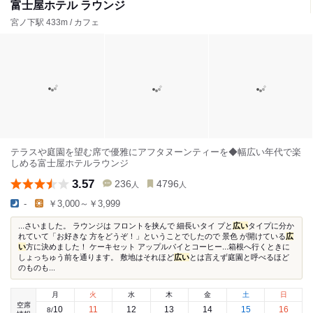
富士屋ホテル ラウンジ
宮ノ下駅 433m / カフェ
テラスや庭園を望む席で優雅にアフタヌーンティーを◆幅広い年代で楽
しめる富士屋ホテルラウンジ
3.57
236
4796
人
人
-
￥3,000～￥3,999
...さいました。 ラウンジは フロントを挟んで 細長いタイ プと
広い
タイプに分か
れていて「お好きな 方をどうぞ！」ということでしたので 景色 が開けている
広
い
方に決めました！ ケーキセット アップルパイとコーヒー...箱根へ行くときに
しょっちゅう前を通ります。 敷地はそれほど
広い
とは言えず庭園と呼べるほど
のものも...
月
火
水
木
金
土
日
空席
10
11
12
13
14
15
16
8
/