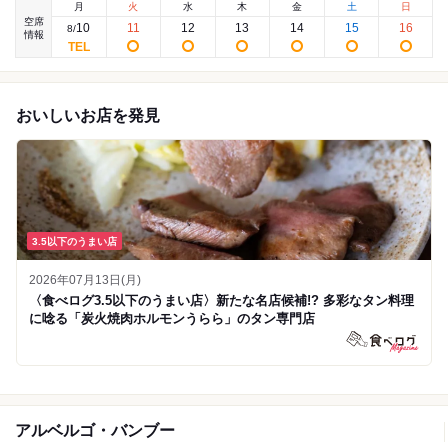
月
火
水
木
金
土
日
空席
10
11
12
13
14
15
16
8
/
情報
おいしいお店を発見
3.5以下のうまい店
2026年07月13日(月)
〈食べログ3.5以下のうまい店〉新たな名店候補!? 多彩なタン料理
に唸る「炭火焼肉ホルモンうらら」のタン専門店
アルベルゴ・バンブー