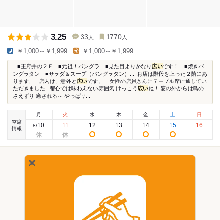
3.25
33
1770
人
人
￥1,000～￥1,999
￥1,000～￥1,999
...■王府井の２Ｆ ■元祖！パングラ ■見た目よりかなり
広い
です！ ■焼きパ
ングラタン ■サラダ＆スープ（パングラタン）... お店は階段を上った２階にあ
ります。 店内は、意外と
広い
です。 女性の店員さんにテーブル席に通してい
ただきました...都心では味わえない雰囲気 けっこう
広い
ね！ 窓の外からは鳥の
さえずり 癒される～ やっぱり...
月
火
水
木
金
土
日
空席
10
11
12
13
14
15
16
8
/
情報