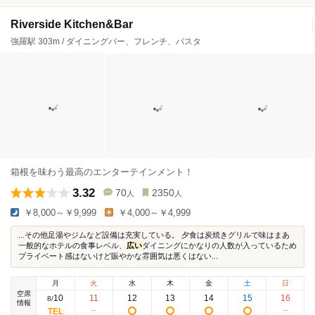
Riverside Kitchen&Bar
強羅駅 303m / ダイニングバー、フレンチ、パスタ
箱根を味わう最高のエンターテインメント！
3.32
70
2350
人
人
￥8,000～￥9,999
￥4,000～￥4,999
...その他足湯やジムなど設備は充実している。 夕食は炭焼きグリルで味はまあ
一般的なホテルの食事レベル、
広い
ダイニングにかなりの人数が入っているため
プライベート感はないけど賑やかな雰囲気は悪くはない...
月
火
水
木
金
土
日
空席
10
11
12
13
14
15
16
8
/
情報