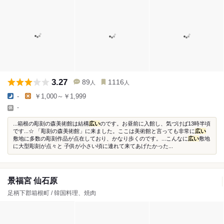
3.27
89
1116
人
人
-
￥1,000～￥1,999
-
...箱根の彫刻の森美術館は結構
広い
のです。お昼前に入館し、気づけば13時半頃
です...☆ 「彫刻の森美術館」に来ました。ここは美術館と言っても非常に
広い
敷地に多数の彫刻作品が点在しており、かなり歩くのです。...こんなに
広い
敷地
に大型彫刻が点々と 子供が小さい頃に連れて来てあげたかった...
景福宮 仙石原
足柄下郡箱根町 / 韓国料理、焼肉