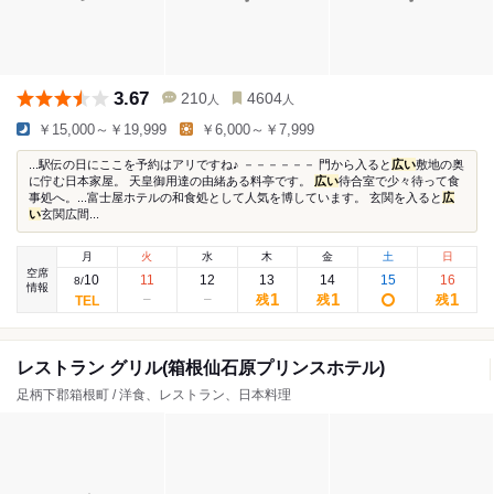
3.67
210
4604
人
人
￥15,000～￥19,999
￥6,000～￥7,999
...駅伝の日にここを予約はアリですね♪ －－－－－－ 門から入ると
広い
敷地の奥
に佇む日本家屋。 天皇御用達の由緒ある料亭です。
広い
待合室で少々待って食
事処へ。...富士屋ホテルの和食処として人気を博しています。 玄関を入ると
広
い
玄関広間...
月
火
水
木
金
土
日
空席
10
11
12
13
14
15
16
8
/
情報
1
1
1
残
残
残
レストラン グリル(箱根仙石原プリンスホテル)
足柄下郡箱根町 / 洋食、レストラン、日本料理