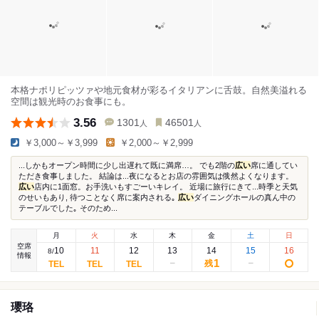
本格ナポリピッツァや地元食材が彩るイタリアンに舌鼓。自然美溢れる
空間は観光時のお食事にも。
3.56
1301
46501
人
人
￥3,000～￥3,999
￥2,000～￥2,999
...しかもオープン時間に少し出遅れて既に満席…。 でも2階の
広い
席に通してい
ただき食事しました。 結論は...夜になるとお店の雰囲気は俄然よくなります。
広い
店内に1面窓。お手洗いもすごーいキレイ。 近場に旅行にきて...時季と天気
のせいもあり, 待つことなく席に案内される｡
広い
ダイニングホールの真ん中の
テーブルでした｡ そのため...
月
火
水
木
金
土
日
空席
10
11
12
13
14
15
16
8
/
情報
1
残
瓔珞