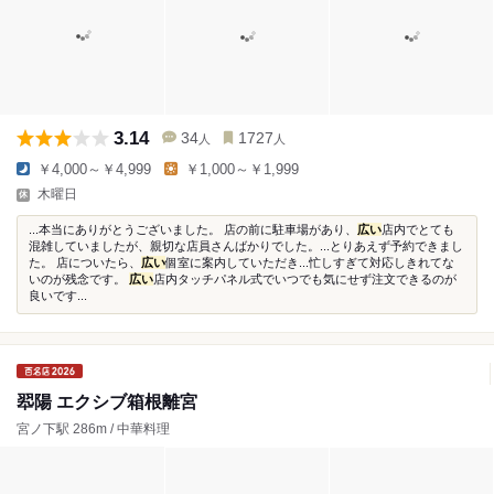
3.14
34
1727
人
人
￥4,000～￥4,999
￥1,000～￥1,999
木曜日
...本当にありがとうございました。 店の前に駐車場があり、
広い
店内でとても
混雑していましたが、親切な店員さんばかりでした。...とりあえず予約できまし
た。 店についたら、
広い
個室に案内していただき...忙しすぎて対応しきれてな
いのが残念です。
広い
店内タッチパネル式でいつでも気にせず注文できるのが
良いです...
翆陽 エクシブ箱根離宮
宮ノ下駅 286m / 中華料理