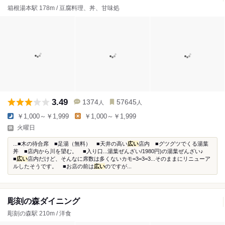
箱根湯本駅 178m / 豆腐料理、丼、甘味処
3.49
1374
57645
人
人
￥1,000～￥1,999
￥1,000～￥1,999
火曜日
...■木の待合席 ■足湯（無料） ■天井の高い
広い
店内 ■グツグツでくる湯葉
丼 ■店内から川を望む。 ■入り口...湯葉ぜんざい/1980円)の湯葉ぜんざい♪
■
広い
店内だけど、そんなに席数は多くないカモ=3=3=3...そのままにリニューア
ルしたそうです。 ■お店の前は
広い
のですが...
彫刻の森ダイニング
彫刻の森駅 210m / 洋食