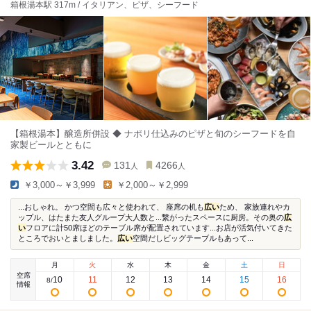
箱根湯本駅 317m / イタリアン、ピザ、シーフード
【箱根湯本】醸造所併設 ◆ ナポリ仕込みのピザと旬のシーフードを自
家製ビールとともに
3.42
131
4266
人
人
￥3,000～￥3,999
￥2,000～￥2,999
...おしゃれ。 かつ空間も広々と使われて、 座席の机も
広い
ため、 家族連れやカ
ップル、はたまた友人グループ大人数と...繋がったスペースに厨房。その奥の
広
い
フロアに計50席ほどのテーブル席が配置されています...お店が活気付いてきた
ところでおいとましました。
広い
空間だしビッグテーブルもあって...
月
火
水
木
金
土
日
空席
10
11
12
13
14
15
16
8
/
情報