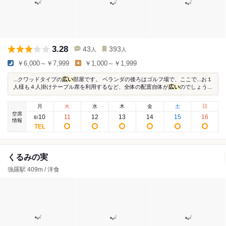
3.28
43
393
人
人
￥6,000～￥7,999
￥1,000～￥1,999
...クワッドタイプの
広い
部屋です。 ベランダの後ろはゴルフ場で、ここで...お１
人様も４人掛けテーブル席を利用するなど、全体の配置自体が
広い
のでしょう...
月
火
水
木
金
土
日
空席
10
11
12
13
14
15
16
8
/
情報
くるみの実
強羅駅 409m / 洋食