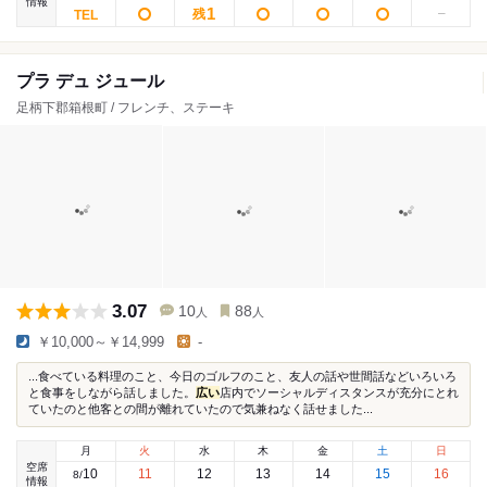
情報
1
残
プラ デュ ジュール
足柄下郡箱根町 / フレンチ、ステーキ
3.07
10
88
人
人
￥10,000～￥14,999
-
...食べている料理のこと、今日のゴルフのこと、友人の話や世間話などいろいろ
と食事をしながら話しました。
広い
店内でソーシャルディスタンスが充分にとれ
ていたのと他客との間が離れていたので気兼ねなく話せました...
月
火
水
木
金
土
日
空席
10
11
12
13
14
15
16
8
/
情報