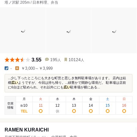
塔ノ沢駅 205m / 日本料理、弁当
3.55
195
10124
人
人
-
￥3,000～￥3,999
...少し下ったところにも大きな町営と思しき無料駐車場があります。 店内は結
構
広い
ようですが、今回は持ち帰り。...緑豊かで閑静な環境だ。 駐車場は店前
に6台ほど駐められ、それ以外ににも
広い
駐車場が横にある...
月
火
水
木
金
土
日
空席
10
11
12
13
14
15
16
8
/
情報
RAMEN KURAICHI