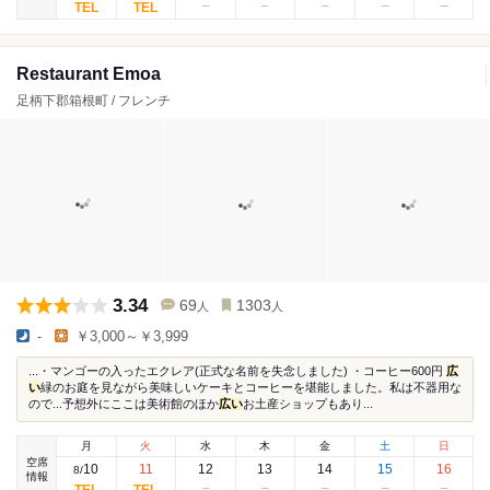
Restaurant Emoa
足柄下郡箱根町 / フレンチ
3.34
69
1303
人
人
-
￥3,000～￥3,999
...・マンゴーの入ったエクレア(正式な名前を失念しました) ・コーヒー600円
広
い
緑のお庭を見ながら美味しいケーキとコーヒーを堪能しました。私は不器用な
ので...予想外にここは美術館のほか
広い
お土産ショップもあり...
月
火
水
木
金
土
日
空席
10
11
12
13
14
15
16
8
/
情報