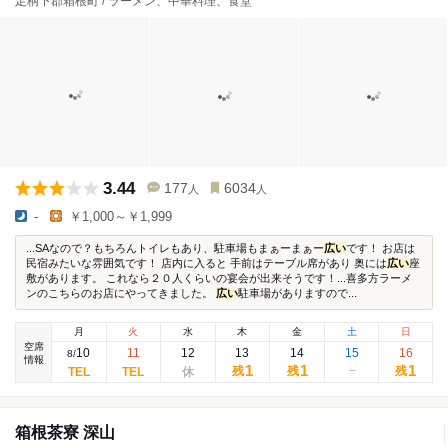
足柄下郡箱根町 / ラーメン、中華料理、食堂
3.44
177
6034
人
人
-
￥1,000～￥1,999
...SAなので？もちろんトイレもあり、駐車場もまぁーまぁー
広い
です！ お店は
民宿みたいな雰囲気です！ 店内に入ると 手前はテーブル席があり 奥には
広い
座
敷があります。 これなら２０人くらいの宴会が出来そうです！...喜多方ラーメ
ンのこちらのお店にやってきました。
広い
駐車場がありますので...
月
火
水
木
金
土
日
空席
10
11
12
13
14
15
16
8
/
情報
1
1
1
残
残
残
箱根茶寮 深山