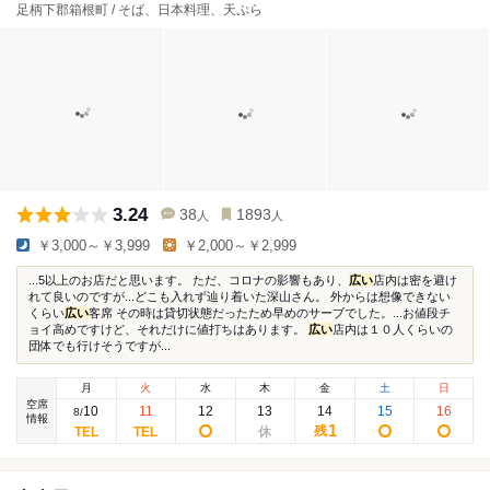
足柄下郡箱根町 / そば、日本料理、天ぷら
3.24
38
1893
人
人
￥3,000～￥3,999
￥2,000～￥2,999
...5以上のお店だと思います。 ただ、コロナの影響もあり、
広い
店内は密を避け
れて良いのですが...どこも入れず辿り着いた深山さん。 外からは想像できない
くらい
広い
客席 その時は貸切状態だったため早めのサーブでした。...お値段チ
ョイ高めですけど、それだけに値打ちはあります。
広い
店内は１０人くらいの
団体でも行けそうですが...
月
火
水
木
金
土
日
空席
10
11
12
13
14
15
16
8
/
情報
1
残