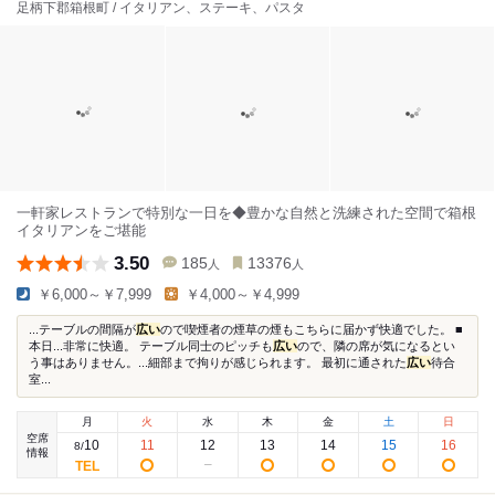
足柄下郡箱根町 / イタリアン、ステーキ、パスタ
一軒家レストランで特別な一日を◆豊かな自然と洗練された空間で箱根
イタリアンをご堪能
3.50
185
13376
人
人
￥6,000～￥7,999
￥4,000～￥4,999
...テーブルの間隔が
広い
ので喫煙者の煙草の煙もこちらに届かず快適でした。 ■
本日...非常に快適。 テーブル同士のピッチも
広い
ので、隣の席が気になるとい
う事はありません。...細部まで拘りが感じられます。 最初に通された
広い
待合
室...
月
火
水
木
金
土
日
空席
10
11
12
13
14
15
16
8
/
情報