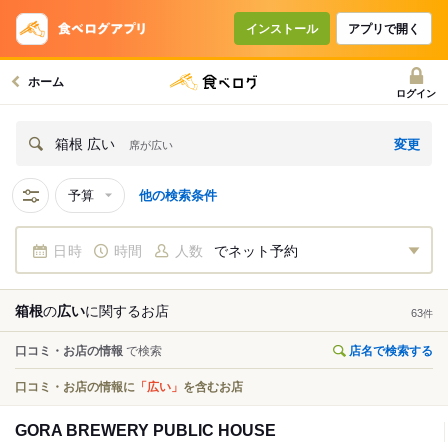
インストール
アプリで開く
ホーム
ログイン
変更
箱根 広い
席が広い
予算
他の検索条件
日時
時間
人数
でネット予約
箱根
の
広い
に関する
お店
63
件
口コミ・お店の情報
で検索
店名で検索する
口コミ・お店の情報に
「広い」
を含むお店
GORA BREWERY PUBLIC HOUSE