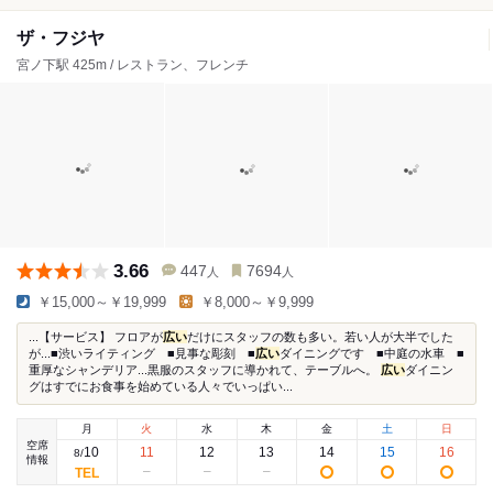
ザ・フジヤ
宮ノ下駅 425m / レストラン、フレンチ
3.66
447
7694
人
人
￥15,000～￥19,999
￥8,000～￥9,999
...【サービス】 フロアが
広い
だけにスタッフの数も多い。若い人が大半でした
が...■渋いライティング ■見事な彫刻 ■
広い
ダイニングです ■中庭の水車 ■
重厚なシャンデリア...黒服のスタッフに導かれて、テーブルへ。
広い
ダイニン
グはすでにお食事を始めている人々でいっぱい...
月
火
水
木
金
土
日
空席
10
11
12
13
14
15
16
8
/
情報