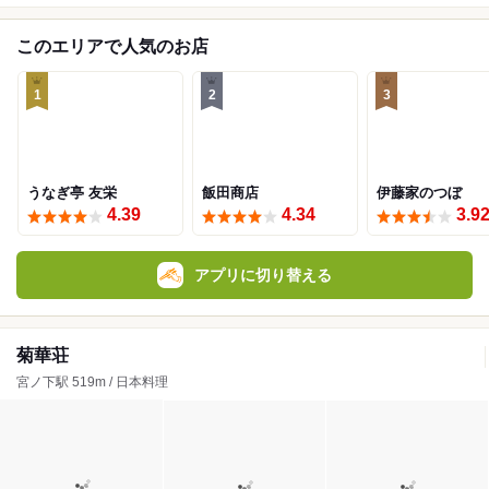
このエリアで人気のお店
1
2
3
うなぎ亭 友栄
飯田商店
伊藤家のつぼ
4.39
4.34
3.9
アプリに切り替える
菊華荘
宮ノ下駅 519m / 日本料理