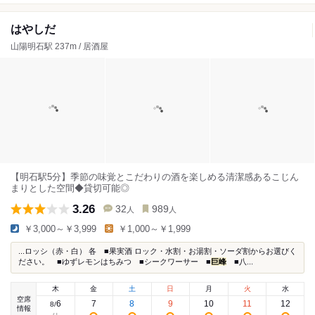
はやしだ
山陽明石駅 237m / 居酒屋
【明石駅5分】季節の味覚とこだわりの酒を楽しめる清潔感あるこじん
まりとした空間◆貸切可能◎
3.26
32
989
人
人
￥3,000～￥3,999
￥1,000～￥1,999
...ロッシ（赤・白） 各 ■果実酒 ロック・水割・お湯割・ソーダ割からお選びく
ださい。 ■ゆずレモンはちみつ ■シークワーサー ■
巨峰
■八...
木
金
土
日
月
火
水
空席
6
7
8
9
10
11
12
8
/
情報