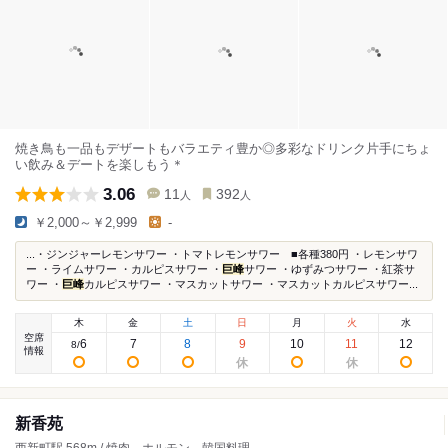
焼き鳥も一品もデザートもバラエティ豊か◎多彩なドリンク片手にちょ
い飲み＆デートを楽しもう＊
3.06
11
392
人
人
￥2,000～￥2,999
-
...・ジンジャーレモンサワー ・トマトレモンサワー ■各種380円 ・レモンサワ
ー ・ライムサワー ・カルピスサワー ・
巨峰
サワー ・ゆずみつサワー ・紅茶サ
ワー ・
巨峰
カルピスサワー ・マスカットサワー ・マスカットカルピスサワー...
木
金
土
日
月
火
水
空席
6
7
8
9
10
11
12
8
/
情報
新香苑