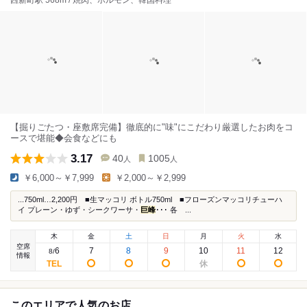
西新町駅 568m / 焼肉、ホルモン、韓国料理
【掘りごたつ・座敷席完備】徹底的に"味"にこだわり厳選したお肉をコ
ースで堪能◆会食などにも
3.17
40
1005
人
人
￥6,000～￥7,999
￥2,000～￥2,999
...750ml…2,200円 ■生マッコリ ボトル750ml ■フローズンマッコリチューハ
イ プレーン・ゆず・シークワーサ・
巨峰
･･･ 各 ...
木
金
土
日
月
火
水
空席
6
7
8
9
10
11
12
8
/
情報
このエリアで人気のお店