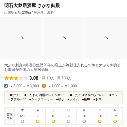
明石大衆居酒屋 さかな御殿
山陽明石駅 239m / 居酒屋、海鮮
大ぶり刺身×美酒◎魚歴20年の店主が毎朝仕入れる旬魚と大ぶり刺身と
お寿司が自慢の大衆居酒屋
3.08
19
703
人
人
￥3,000～￥3,999
￥1,000～￥1,999
...■サワー ■こだわり酒場のレモンサワー ■こだわり酒場のタコハイ ■グレ
ープフルーツ ■シークワーサー ■柚子 ■ライム ■
巨峰
■トマ...
木
金
土
日
月
火
水
空席
6
7
8
9
10
11
12
8
/
情報