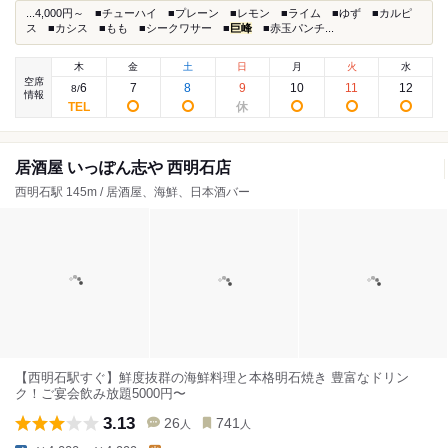
...4,000円～ ■チューハイ ■プレーン ■レモン ■ライム ■ゆず ■カルピ
ス ■カシス ■もも ■シークワサー ■
巨峰
■赤玉パンチ...
木
金
土
日
月
火
水
空席
6
7
8
9
10
11
12
8
/
情報
居酒屋 いっぽん志や 西明石店
西明石駅 145m / 居酒屋、海鮮、日本酒バー
【西明石駅すぐ】鮮度抜群の海鮮料理と本格明石焼き 豊富なドリン
ク！ご宴会飲み放題5000円〜
3.13
26
741
人
人