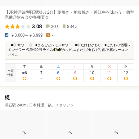
【JR神戸線/明石駅徒歩2分】藁焼き・炉端焼き・近江牛を味わう！個室
完備◎飲み会や各種宴会
3.08
20
934
人
人
￥3,000～￥3,999
-
...■◇ サワー ◇ ■まるごとレモンサワー ■中だけおかわり ■こだわり酒場レ
モンサワー 各種420円 ライム/
巨峰
/カルピス/すだち/ゆず/ガリ酎/男梅/ウーロン
ハイ...
木
金
土
日
月
火
水
空席
6
7
8
9
10
11
12
8
/
情報
椛
明石駅 246m / 日本料理、鍋、イタリアン