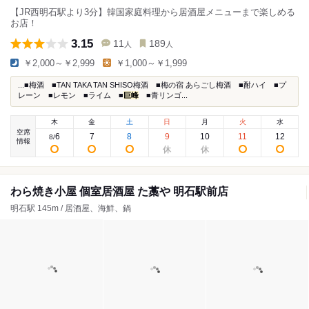
【JR西明石駅より3分】韓国家庭料理から居酒屋メニューまで楽しめる
お店！
3.15
11
189
人
人
￥2,000～￥2,999
￥1,000～￥1,999
...■梅酒 ■TAN TAKA TAN SHISO梅酒 ■梅の宿 あらごし梅酒 ■酎ハイ ■プ
レーン ■レモン ■ライム ■
巨峰
■青リンゴ...
木
金
土
日
月
火
水
空席
6
7
8
9
10
11
12
8
/
情報
わら焼き小屋 個室居酒屋 た藁や 明石駅前店
明石駅 145m / 居酒屋、海鮮、鍋