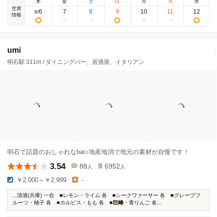
木
金
土
日
月
火
水
空席
6
7
8
9
10
11
12
8
/
情報
umi
明石駅 311m / ダイニングバー、居酒屋、イタリアン
明石で話題のおしゃれなbar♪地産地消で地元の素材が自慢です！
3.54
88
6952
人
人
￥2,000～￥2,999
-
...清酒(兵庫) 一合 ■レモン・ライム 各 ■シークワァーサー 各 ■グレープフ
ルーツ・柚子 各 ■カルピス・もも 各 ■
巨峰
・青りんご 各...