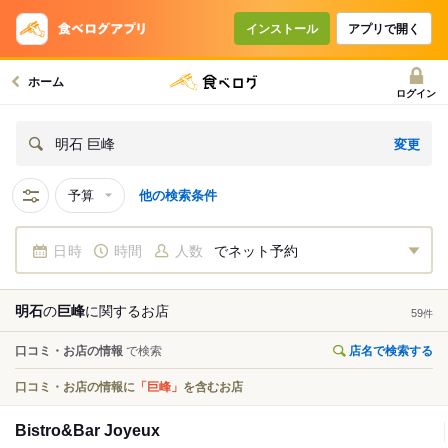
インストール
アプリで開く
ホーム
ログイン
変更
明石 巨峰
予算
他の検索条件
日時
時間
人数
でネット予約
明石
の
巨峰
に関する
お店
59
件
口コミ・お店の情報
で検索
店名で検索する
口コミ・お店の情報に
「巨峰」
を含むお店
Bistro&Bar Joyeux