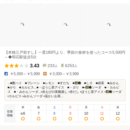
【本格江戸前すし】一貫180円より、季節の食材を使ったコース5,500円
～◆明石駅徒歩5分
3.43
233
6253
人
人
￥5,000～￥5,999
￥3,000～￥3,999
...■酎ハイ ■プレーン ■レモン ■すだち ■
巨峰
■しそ ■緑茶 ■みかん
■がり ■カルピス...■・ほうじ茶アイス ■・ガリ ■•
巨峰
ソーダ ■・カルピ
ス ■・みかんソーダ...•赤えびの茶碗蒸し •赤だし •ほうじ茶アイス •
巨峰
ソーダ
•カルピス •みかんソーダ •温かいお茶...
木
金
土
日
月
火
水
空席
6
7
8
9
10
11
12
8
/
情報