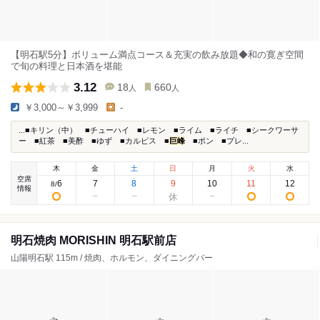
【明石駅5分】ボリューム満点コース＆充実の飲み放題◆和の寛ぎ空間
で旬の料理と日本酒を堪能
3.12
18
660
人
人
￥3,000～￥3,999
-
...■キリン（中） ■チューハイ ■レモン ■ライム ■ライチ ■シークワーサ
ー ■紅茶 ■美酢 ■ゆず ■カルピス ■
巨峰
■ポン ■プレ...
木
金
土
日
月
火
水
空席
6
7
8
9
10
11
12
8
/
情報
明石焼肉 MORISHIN 明石駅前店
山陽明石駅 115m / 焼肉、ホルモン、ダイニングバー