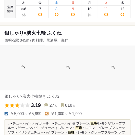
木
金
土
日
月
火
水
空席
6
7
8
9
10
11
12
8
/
情報
銀しゃり×炭火七輪 ふくね
西明石駅 345m / 肉料理、居酒屋、海鮮
銀しゃり×炭火七輪焼き ふくね
3.19
27
818
人
人
￥5,000～￥5,999
￥1,000～￥1,999
...■チューハイ・ハイボール ■チューハイ 各 プレーン/
巨峰
/レモン/グレープフ
ルーツ/ウーロンハイ...チューハイ プレーン・
巨峰
・レモン・グレープフルーツ
ソフトドリンク...チューハイ プレーン・
巨峰
・レモン・グレープフルーツ ソフ