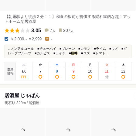
【朝霧駅より徒歩２分！！】和食の板前が提供する隠れ家的な超！アッ
トホームな居酒屋
3.05
7
207
人
人
￥2,000～￥2,999
-
...ノンアルコール ■チューハイ ■プレーン ■レモン ■ライム ■ウメ ■グ
レープフルーツ ■カルピス ■ライチ ■
巨峰
■ユズ ■トマト...
木
金
土
日
月
火
水
空席
6
7
8
9
10
11
12
8
/
情報
居酒屋 じゃぱん
明石駅 329m / 居酒屋