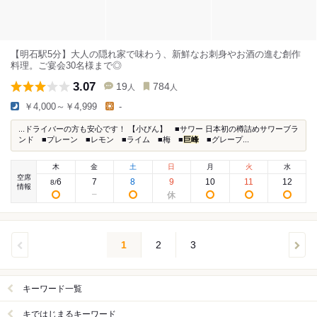
【明石駅5分】大人の隠れ家で味わう、新鮮なお刺身やお酒の進む創作
料理。ご宴会30名様まで◎
3.07
19
784
人
人
￥4,000～￥4,999
-
...ドライバーの方も安心です！ 【小びん】 ■サワー 日本初の樽詰めサワーブラ
ンド ■プレーン ■レモン ■ライム ■梅 ■
巨峰
■グレープ...
木
金
土
日
月
火
水
空席
6
7
8
9
10
11
12
8
/
情報
1
2
3
キーワード一覧
キではじまるキーワード