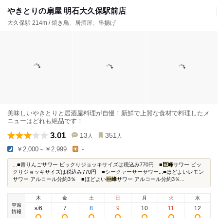
やきとりの扇屋 明石大久保駅前店
大久保駅 214m / 焼き鳥、居酒屋、串揚げ
美味しいやきとりと居酒屋料理が自慢！新鮮で上質な食材で料理したメ
ニューはどれも絶品です！
3.01
13
351
人
人
￥2,000～￥2,999
-
...■青りんごサワー ビックりジョッキサイズは税込み770円 ■
巨峰
サワー ビッ
クりジョッキサイズは税込み770円 ■シークァーサーサワー...■ほどよいレモン
サワー アルコール分約3％ ■ほどよい
巨峰
サワー アルコール分約3％...
木
金
土
日
月
火
水
空席
6
7
8
9
10
11
12
8
/
情報