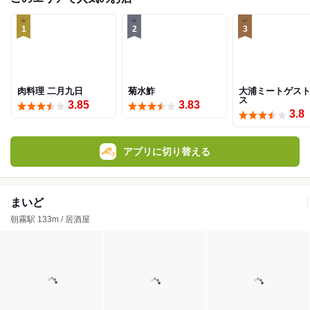
1
2
3
肉料理 二月九日
菊水鮓
大浦ミートゲス
ス
3.85
3.83
3.8
アプリに切り替える
まいど
朝霧駅 133m / 居酒屋