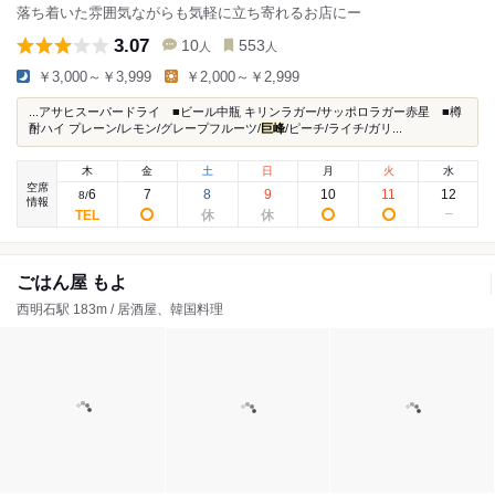
落ち着いた雰囲気ながらも気軽に立ち寄れるお店にー
3.07
10
553
人
人
￥3,000～￥3,999
￥2,000～￥2,999
...アサヒスーパードライ ■ビール中瓶 キリンラガー/サッポロラガー赤星 ■樽
酎ハイ プレーン/レモン/グレープフルーツ/
巨峰
/ピーチ/ライチ/ガリ...
木
金
土
日
月
火
水
空席
6
7
8
9
10
11
12
8
/
情報
ごはん屋 もよ
西明石駅 183m / 居酒屋、韓国料理