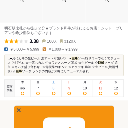
明石駅改札から徒歩２分★ブランド和牛が味わえるお店！シャトーブリ
アンや希少部位もございます
3.38
100
3120
人
人
￥5,000～￥5,999
￥1,000～￥1,999
...■お代わりの生ビール 泡アート可愛い♡ ■
巨峰
ソーダ(サワーでなくてジュー
スです(^^;)...☆中落ちカルビ ☆ワカメスープ 追加 ☆生ビール ☆
巨峰
ソーダ 追
加 ☆キムチ盛り合わせ...☆青梗菜のキムチ ☆カクテキ 追加 ☆生ビール(絵柄付
き) ☆
巨峰
ソーダ ランチの内容が大幅にリニューアルされ...
木
金
土
日
月
火
水
空席
6
7
8
9
10
11
12
8
/
情報