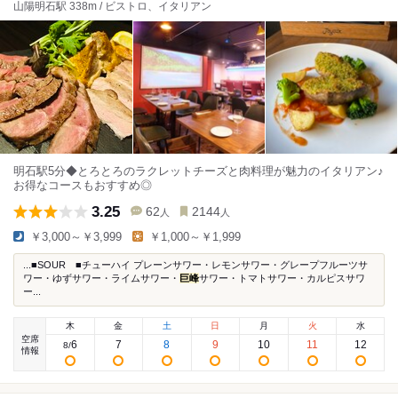
山陽明石駅 338m / ビストロ、イタリアン
明石駅5分◆とろとろのラクレットチーズと肉料理が魅力のイタリアン♪
お得なコースもおすすめ◎
3.25
62
2144
人
人
￥3,000～￥3,999
￥1,000～￥1,999
...■SOUR ■チューハイ プレーンサワー・レモンサワー・グレープフルーツサ
ワー・ゆずサワー・ライムサワー・
巨峰
サワー・トマトサワー・カルピスサワ
ー...
木
金
土
日
月
火
水
空席
6
7
8
9
10
11
12
8
/
情報