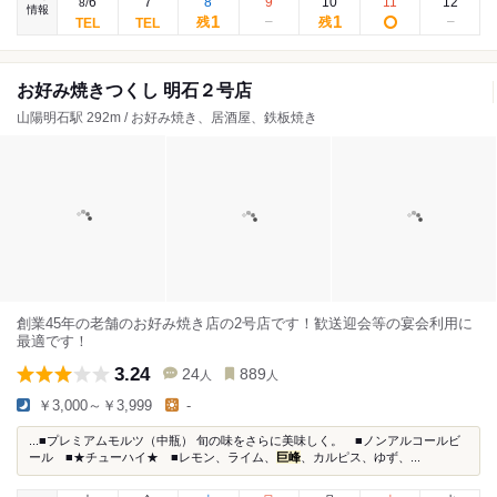
6
7
8
9
10
11
12
8
/
情報
1
1
残
残
お好み焼きつくし 明石２号店
山陽明石駅 292m / お好み焼き、居酒屋、鉄板焼き
創業45年の老舗のお好み焼き店の2号店です！歓送迎会等の宴会利用に
最適です！
3.24
24
889
人
人
￥3,000～￥3,999
-
...■プレミアムモルツ（中瓶） 旬の味をさらに美味しく。 ■ノンアルコールビ
ール ■★チューハイ★ ■レモン、ライム、
巨峰
、カルピス、ゆず、...