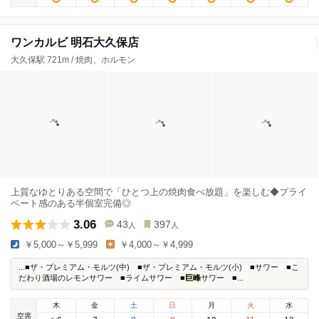
ワンカルビ 明石大久保店
大久保駅 721m / 焼肉、ホルモン
上質なゆとりある空間で「ひとつ上の焼肉食べ放題」を楽しむ◆プライ
ベート感のある半個室完備◎
3.06
43
397
人
人
￥5,000～￥5,999
￥4,000～￥4,999
...■ザ・プレミアム・モルツ(中) ■ザ・プレミアム・モルツ(小) ■サワー ■こ
だわり酒場のレモンサワー ■ライムサワー ■
巨峰
サワー ■...
木
金
土
日
月
火
水
空席