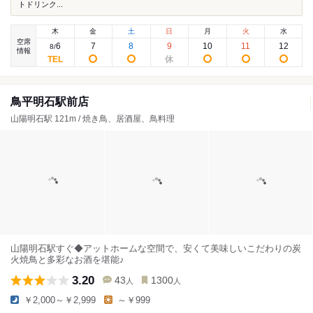
トドリンク...
木
金
土
日
月
火
水
空席
6
7
8
9
10
11
12
8
/
情報
鳥平明石駅前店
山陽明石駅 121m / 焼き鳥、居酒屋、鳥料理
山陽明石駅すぐ◆アットホームな空間で、安くて美味しいこだわりの炭
火焼鳥と多彩なお酒を堪能♪
3.20
43
1300
人
人
￥2,000～￥2,999
～￥999