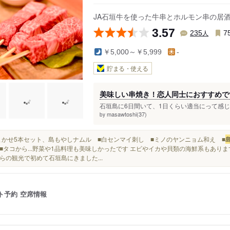
JA石垣牛を使った牛串とホルモン串の居
3.57
人
235
7
￥5,000～￥5,999
-
貯まる・使える
美味しい串焼き！恋人同士におすすめで
石垣島に6日間いて、1日くらい適当にって感じで
masawtoshi(37)
by
■おまかせ5本セット、島もやしナムル ■白センマイ刺し ■ミノのヤンニョム和え ■
■タコから...野菜や1品料理も美味しかったです エビやイカや貝類の海鮮系もありま
らの観光で初めて石垣島にきました...
ト予約
空席情報