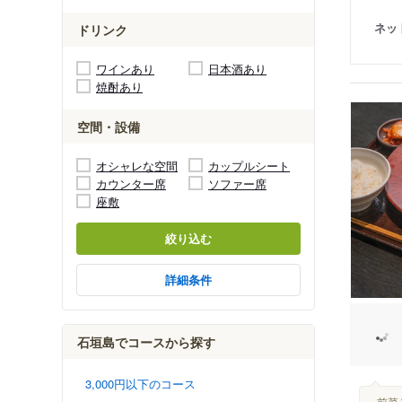
ネッ
ドリンク
ワインあり
日本酒あり
焼酎あり
空間・設備
オシャレな空間
カップルシート
カウンター席
ソファー席
座敷
絞り込む
詳細条件
石垣島でコースから探す
3,000円以下のコース
...