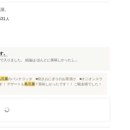
酒屋。
人
531
す。
入りました。 結論は ほんとに美味しかったし...
島豆腐
のパンナコッタ ■焼きおにぎりのお茶漬け ■オニオンスラ
す！ デザートも
島豆腐
？美味しかったです！！ ご馳走様でした！