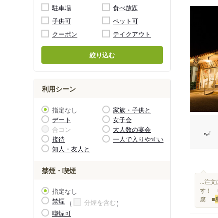
駐車場
食べ放題
子供可
ペット可
クーポン
テイクアウト
絞り込む
利用シーン
指定なし
家族・子供と
デート
女子会
合コン
大人数の宴会
接待
一人で入りやすい
知人・友人と
禁煙・喫煙
...
す！ 
指定なし
腐 ■
禁煙
分煙を含む
喫煙可