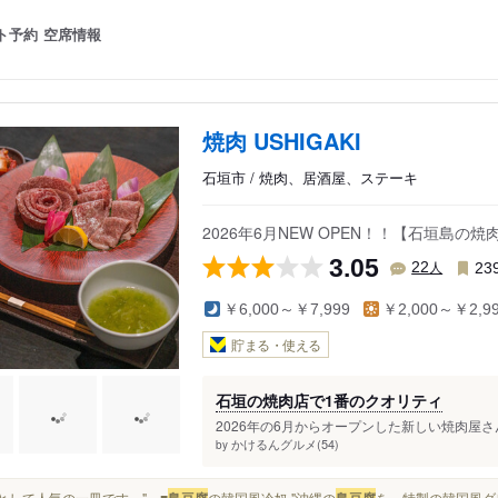
ト予約
空席情報
焼肉 USHIGAKI
石垣市 / 焼肉、居酒屋、ステーキ
2026年6月NEW OPEN！！【石垣島
3.05
人
22
23
￥6,000～￥7,999
￥2,000～￥2,9
貯まる・使える
石垣の焼肉店で1番のクオリティ
2026年の6月からオープンした新しい焼肉屋さ
かけるんグルメ(54)
by
前菜として人気の一皿です。" ■
島豆腐
の韓国風冷奴 "沖縄の
島豆腐
を、特製の韓国風ダ