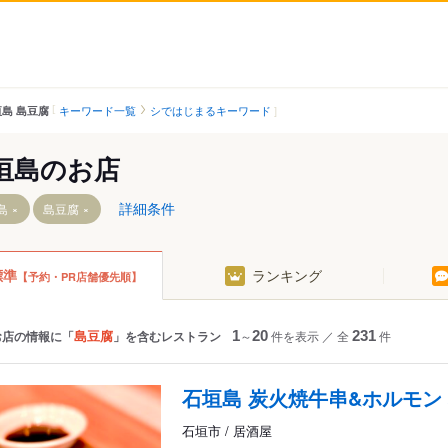
キーワード一覧
シではじまるキーワード
島 島豆腐
垣島のお店
詳細条件
島
島豆腐
標準
ランキング
【予約・PR店舗優先順】
波照間島周辺
島豆腐
お店の情報に「
」を含むレストラン
1
～
20
件を表示
／
全
231
件
伊良部島・多良間島
石垣島 炭火焼牛串&ホルモン
・北大東島
石垣市 / 居酒屋