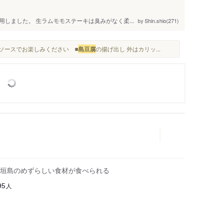
しました。 生ラムモモステーキは臭みがなく柔...
Shin.shio(271)
by
をソースでお楽しみください ■
島豆腐
の揚げ出し 外はカリッ...
垣島のめずらしい食材が食べられる
人
95