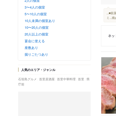
2人の個室
3〜4人の個室
...
5〜10人の個室
ミ..
10人未満の個室あり
10〜20人の個室
20人以上の個室
ネッ
宴会に使える
座敷あり
掘りごたつあり
人気のエリア・ジャンル
石垣島グルメ
首里居酒屋
首里中華料理
首里
県
庁前