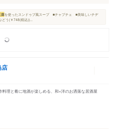
豆腐
を使ったスンドゥブ風スープ ■チャプチェ ■美味しいチヂ
どう(￥748(税込))...
島店
作料理と肴に地酒が楽しめる、和×洋のお洒落な居酒屋
人