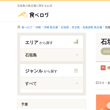
石垣島の島豆腐に関するお店
食べログ
食べログ
沖縄
沖縄 島豆腐
石垣島・宮古島・先島諸島 島豆腐
石垣
石
エリア
から探す
石垣
石垣島
ジャンル
から探す
石垣島
西表島・
口コミ・
すべて
宮古島・
与那国島
南大東島
予算