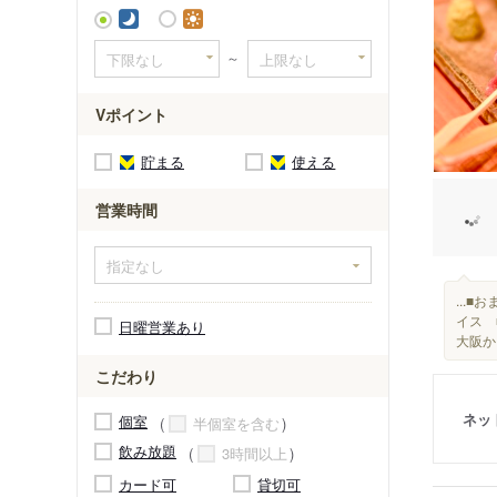
～
Vポイント
貯まる
使える
営業時間
...
イス 
日曜営業あり
大阪か
こだわり
ネッ
個室
半個室を含む
飲み放題
3時間以上
カード可
貸切可