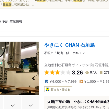
「
島豆腐
の韓国風冷奴」...
ト予約
空席情報
やきにく CHAN 石垣島
石垣市 / 焼肉、鍋、ホルモン
立地便利な石垣島ヴィレッジ3階 石垣牛
3.26
人
87
27
￥6,000～￥7,999
￥1,000～￥1,9
貯まる・使える
火鍋(百年の鍋) やきにくCHAN＠肉食系
沖縄県石垣市美崎町の『やきにくCHAN』で「火