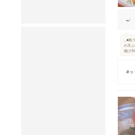
...
の天ぷ
揚げ/5
ネッ