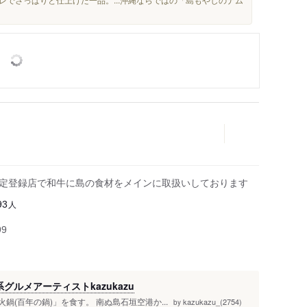
認定登録店で和牛に島の食材をメインに取扱いしております
人
93
99
グルメアーティストkazukazu
鍋(百年の鍋)」を食す。 南ぬ島石垣空港か...
kazukazu_(2754)
by