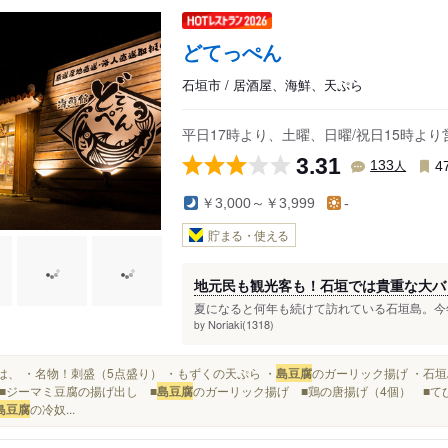
どてっぺん
石垣市 / 居酒屋、海鮮、天ぷら
平日17時より、土曜、日曜/祝日15時よ
3.31
人
133
4
￥3,000～￥3,999
-
貯まる・使える
地元民も観光客も！石垣では貴重な大バ
夏になると何年も続けて訪れている石垣島。今年
Noriaki(1318)
by
注文は、 ・名物！刺盛（5点盛り） ・もずくの天ぷら ・
島豆腐
のガーリック揚げ ・石垣
■ジーマミ豆腐の揚げ出し ■
島豆腐
のガーリック揚げ ■鶏の唐揚げ（4個） ■てび
島豆腐
の冷奴...