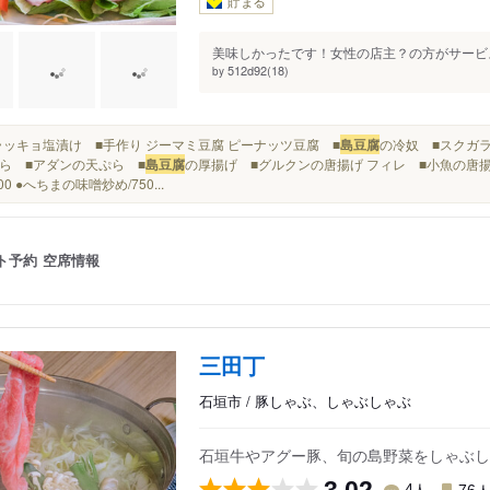
貯まる
美味しかったです！女性の店主？の方がサービス
512d92(18)
by
■島ラッキョ塩漬け ■手作り ジーマミ豆腐 ピーナッツ豆腐 ■
島豆腐
の冷奴 ■スクガラ
ら ■アダンの天ぷら ■
島豆腐
の厚揚げ ■グルクンの唐揚げ フィレ ■小魚の唐揚げ..
00 ●へちまの味噌炒め/750...
ト予約
空席情報
三田丁
石垣市 / 豚しゃぶ、しゃぶしゃぶ
石垣牛やアグー豚、旬の島野菜をしゃぶし
3.02
人
4
76