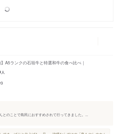
の焼肉】A5ランクの石垣牛と特選和牛の食べ比べ｜
人
9
99
んとのことで島民におすすめされて行ってきました。...
レでさっぱりと仕上げた一品。...沖縄ならではの「島もやしのナム