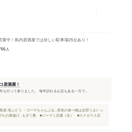
り営業中！島内居酒屋では珍しい駐車場25台あり！
人
766
コ居酒屋！
も行って参りました。 毎年訪れるお店もある一方で...
島産 海ぶどう ・ゴーヤちゃんぷる...茶色の食べ物は全部うまいっ
ちの唐揚げ...もずく酢 ■ジーマミ豆腐（生） ■スクガラス豆