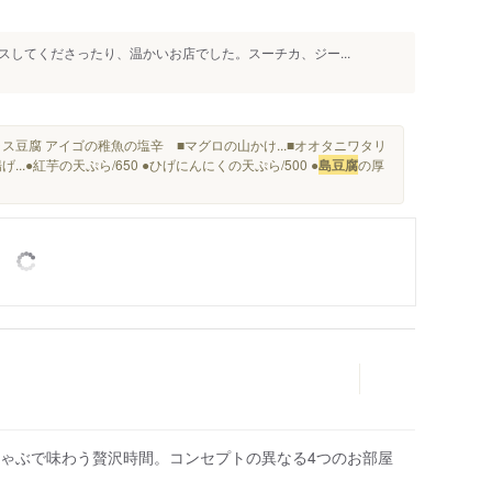
してくださったり、温かいお店でした。スーチカ、ジー...
ス豆腐 アイゴの稚魚の塩辛 ■マグロの山かけ...■オオタニワタリ
.●紅芋の天ぷら/650 ●ひげにんにくの天ぷら/500 ●
島豆腐
の厚
ゃぶで味わう贅沢時間。コンセプトの異なる4つのお部屋
人