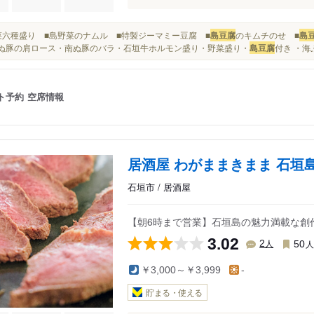
■前菜六種盛り ■島野菜のナムル ■特製ジーマミー豆腐 ■
島豆腐
のキムチのせ ■
島
.南ぬ豚の肩ロース・南ぬ豚のバラ・石垣牛ホルモン盛り・野菜盛り・
島豆腐
付き ・海ぶ
ト予約
空席情報
居酒屋 わがままきまま 石垣
石垣市 / 居酒屋
【朝6時まで営業】石垣島の魅力満載な創
3.02
人
2
50
￥3,000～￥3,999
-
貯まる・使える