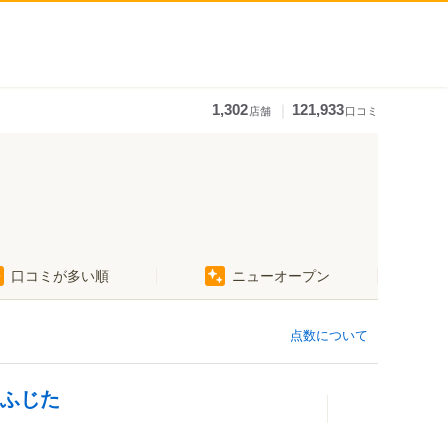
｜
1,302
121,933
店舗
口コミ
口コミが多い順
ニューオープン
点数について
 ふじた