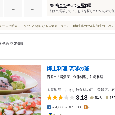
朝6時までやってる居酒屋
朝まで営業しているお店を探していて初めて利用
濃厚チーズと明太マヨがやみつきになる人気メニュー。 ■和牛串カツ3本 和牛の甘み
ト予約
空席情報
郷土料理 琉球の爺
石垣市 / 居酒屋、創作料理、沖縄料理
地産地消「おきなわ食材の店」登録店。石
3.18
人
61
18
￥4,000～￥4,999
-