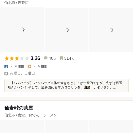
仙北市 / 喫茶店
3.26
40
314
人
人
～￥999
～￥999
火曜日、日曜日
...【ハンバーグ】 ハンバーグ自体の大きさとしては一般的ですが、先ずは目玉
焼きがドン！ そして、脇を固めるマカロニサラダ、
山菜
、ナポリタン、...
仙岩峠の茶屋
仙北市 / 食堂、おでん、ラーメン