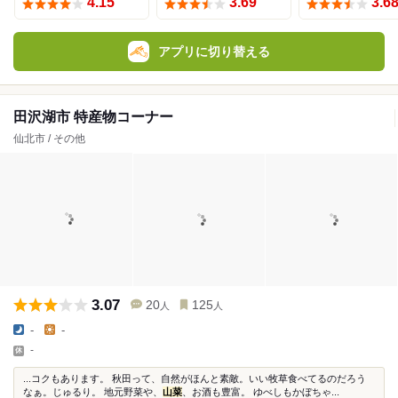
4.15
3.69
3.6
アプリに切り替える
田沢湖市 特産物コーナー
仙北市 / その他
3.07
20
125
人
人
-
-
-
...コクもあります。 秋田って、自然がほんと素敵。いい牧草食べてるのだろう
なぁ。じゅるり。 地元野菜や、
山菜
、お酒も豊富。 ゆべしもかぼちゃ...