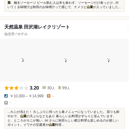
菜
、極太ソーセージ ビール飲む人は米も食わず、ソーセージだけ食っとけ...付
いてくる味噌汁は秋田のお味噌汁って感じで、ナメコと
山菜
が入っていました...
天然温泉 田沢湖レイクリゾート
仙北市 / ホテル
3.20
30
99
人
人
￥10,000～￥14,999
-
-
...カニが消えた！ 久しぶりに伺ったら春メニューになっていました。 彩りも鮮
やかで、
山菜
の天ぷらなどもあり 春らしいお料理がずらりと並んでいます。
と、ところがカニが無い...￼ さらに秋田らしい郷土料理も楽しめるのが嬉しい
ポイント。イワナの甘露煮や
山菜
料理...