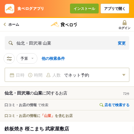
インストール
アプリで開く
ホーム
ログイン
変更
仙北・田沢湖 山菜
予算
他の検索条件
日時
時間
人数
でネット予約
仙北・田沢湖
の
山菜
に関する
お店
72
件
口コミ・お店の情報
で検索
店名で検索する
口コミ・お店の情報に
「山菜」
を含むお店
鉄板焼き 桜こまち 武家屋敷店