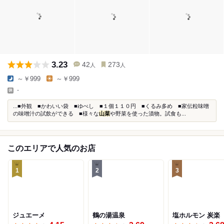
3.23
42
273
人
人
～￥999
～￥999
-
...■外観 ■かわいい袋 ■ゆべし ■１個１１０円 ■くるみ多め ■家伝粒味噌
の味噌汁の試飲ができる ■様々な
山菜
や野菜を使った漬物。試食も...
このエリアで人気のお店
1
2
3
ジュエーメ
鶴の湯温泉
塩ホルモン 炭楽