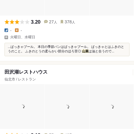
3.20
27
378
人
人
-
-
火曜日、水曜日
...ばっきゃブール。 本日の季節パンはばっきゃブール。 ばっきゃとはふきのと
うのこと。 ふきのとうの柔らかい部分のほろ苦◎
山菜
は油と合うので...
田沢湖レストハウス
仙北市 / レストラン