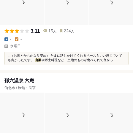
3.11
15
224
人
人
-
-
水曜日
...（お酒とかもかなり安め） たまに話しかけてくれるペースもいい感じでとて
も良かったです。
山菜
や郷土料理など、土地のものが食べられて良かっ...
孫六温泉 六庵
仙北市 / 旅館・民宿