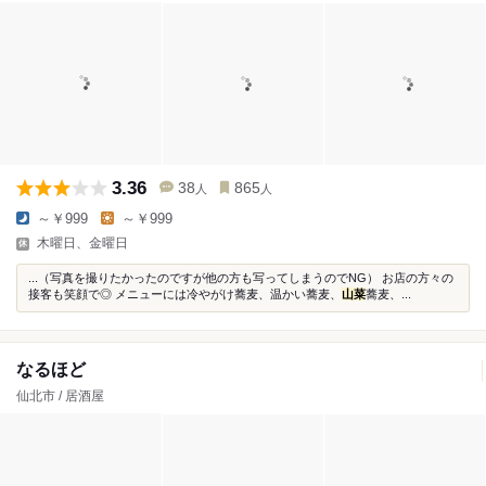
3.36
38
865
人
人
～￥999
～￥999
木曜日、金曜日
...（写真を撮りたかったのですが他の方も写ってしまうのでNG） お店の方々の
接客も笑顔で◎ メニューには冷やがけ蕎麦、温かい蕎麦、
山菜
蕎麦、...
なるほど
仙北市 / 居酒屋