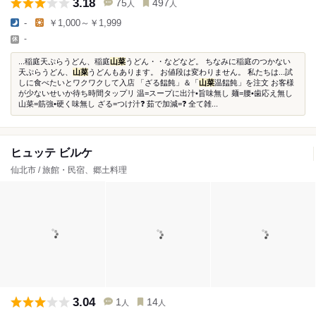
3.18
75
497
人
人
-
￥1,000～￥1,999
-
...稲庭天ぷらうどん、稲庭
山菜
うどん・・などなど。 ちなみに稲庭のつかない
天ぷらうどん、
山菜
うどんもあります。 お値段は変わりません。 私たちは...試
しに食べたいとワクワクして入店 「ざる饂飩」＆「
山菜
温饂飩」を注文 お客様
が少ないせいか待ち時間タップリ 温=スープに出汁•旨味無し 麺=腰•歯応え無し
山菜=筋強•硬く味無し ざる=つけ汁❓ 茹で加減=❓ 全て雑...
ヒュッテ ビルケ
仙北市 / 旅館・民宿、郷土料理
3.04
1
14
人
人