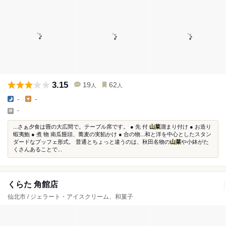
3.15
19
62
人
人
-
-
-
...さぁ夕食は畳の大広間で。テーブル席です。 ● 先 付
山菜
溜まり付け ● お造り
蝦夷鮑 ● 煮 物 南瓜饅頭、蕎麦の実餡かけ ● 合の物...和と洋を中心としたスタン
ダードなブッフェ形式。 普通とちょっと違うのは、秋田名物の
山菜
や小鉢がた
くさんあることで...
くらた 角館店
仙北市 / ジェラート・アイスクリーム、和菓子