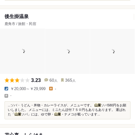
後生掛温泉
鹿角市 / 旅館・民宿
3.23
60
365
人
人
￥20,000～￥29,999
-
-
...ソバ・うどん・丼物・カレーライスが、メニューです。
山菜
ソバ580円をお願
いしました。 メニューには、ミニたんぽ付７５０円もありもあります。 運ばれ
た「
山菜
ソバ」には、ゆで卵・
山菜
・ナメコが載っています...