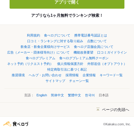
アプリで開く
アプリなら1ヶ月無料でランキング検索！
利用規約
食べログについて
携帯電話番号認証とは
口コミ・ランキングに対する取り組み
点数について
飲食店・飲食企業様向けサービス
食べログ店舗会員について
広告（メーカー・団体様等向け）について
機能改善要望
口コミガイドライン
食べログプレミアム
食べログプレミアム無料クーポン
ネット予約（リクエスト予約）
個人情報保護方針
外部送信（オプトアウト）
特定商取引法に基づく表記
推奨環境
ヘルプ・お問い合わせ
採用情報
企業情報
キーワード一覧
サイトマップ
チェーン一覧
言語：
English
简体中文
繁體中文
한국어
日本語
ページの先頭へ
©Kakaku.com, Inc.