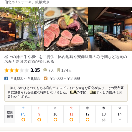
仙北市 / ステーキ、鉄板焼き
極上の神戸牛や和牛をご提供！比内地鶏や安藤醸造のみそ麹など地元の
名産と新政の銘酒が楽しめる
3.05
7
174
人
人
￥8,000～￥9,999
￥3,000～￥3,999
...楽しみのひとつでもある店内ディスプレイにも大きな変化があり、その要所要
所に魅せられる優雅な時間となりました。
山菜
の季節、
山菜
ずくしの前菜はお
醤油いらずで...
土
日
月
火
水
木
金
空席
8
9
10
11
12
13
14
8
/
情報