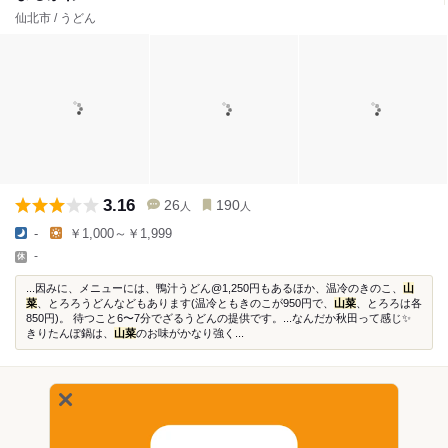
仙北市 / うどん
3.16
26
190
人
人
-
￥1,000～￥1,999
-
...因みに、メニューには、鴨汁うどん@1,250円もあるほか、温冷のきのこ、
山
菜
、とろろうどんなどもあります(温冷ともきのこが950円で、
山菜
、とろろは各
850円)。 待つこと6〜7分でざるうどんの提供です。...なんだか秋田って感じ✨
きりたんぽ鍋は、
山菜
のお味がかなり強く...