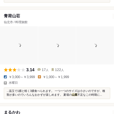
青荷山荘
仙北市 / 料理旅館
3.14
17
122
人
人
￥3,000～￥3,999
￥1,000～￥1,999
水曜日
...温玉で1膳と軽く3膳食べられます。 一つ一つのサイズは小さいのですが、種
類が多いのでいろんなおかずが楽しめます。 夏場の
山菜
不足なこの時期に...
まるかわ