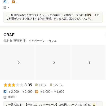
-
-
-
...「秋田のうめもん食べてたんせ！」の言葉通り夕食のテーブルには
山菜
、きの
こ料理がいっぱい並びます ばっけ味噌、きりたんぽ、葉わさび、いぶり...
ORAE
仙北市 / 野菜料理、ビアガーデン、カフェ
3.35
110
1278
人
人
￥2,000～￥2,999
￥1,000～￥1,999
水曜日
...一番人気は、 【行者にんにくソーセージ】1100円、スープも楽しめる、
山