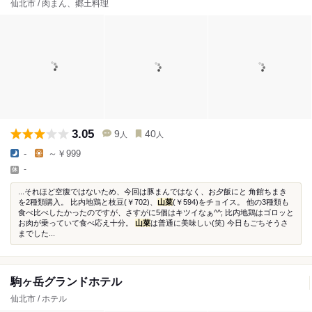
仙北市 / 肉まん、郷土料理
3.05
9
40
人
人
-
～￥999
-
...それほど空腹ではないため、今回は豚まんではなく、お夕飯にと 角館ちまき
を2種類購入。 比内地鶏と枝豆(￥702)、
山菜
(￥594)をチョイス。 他の3種類も
食べ比べしたかったのですが、さすがに5個はキツイなぁ^^; 比内地鶏はゴロッと
お肉が乗っていて食べ応え十分。
山菜
は普通に美味しい(笑) 今日もごちそうさ
までした...
駒ヶ岳グランドホテル
仙北市 / ホテル