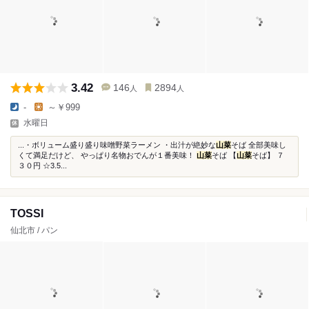
3.42
146
2894
人
人
-
～￥999
水曜日
...・ボリューム盛り盛り味噌野菜ラーメン ・出汁が絶妙な
山菜
そば 全部美味し
くて満足だけど、 やっぱり名物おでんが１番美味！
山菜
そば 【
山菜
そば】 ７
３０円 ☆3.5...
TOSSI
仙北市 / パン