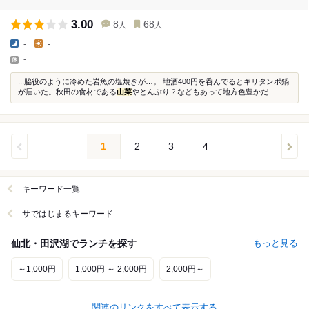
3.00
8
68
人
人
-
-
-
...脇役のように冷めた岩魚の塩焼きが…。 地酒400円を呑んでるとキリタンポ鍋
が届いた。秋田の食材である
山菜
やとんぶり？などもあって地方色豊かだ...
1
2
3
4
キーワード一覧
サではじまるキーワード
仙北・田沢湖でランチを探す
もっと見る
～1,000円
1,000円 ～ 2,000円
2,000円～
関連のリンクをすべて表示する