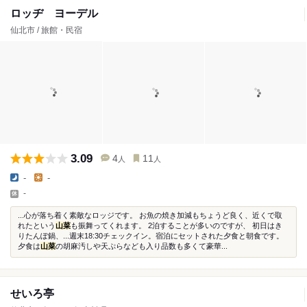
ロッヂ ヨーデル
仙北市 / 旅館・民宿
3.09
4
11
人
人
-
-
-
...心が落ち着く素敵なロッジです。 お魚の焼き加減もちょうど良く、近くで取
れたという
山菜
も振舞ってくれます。 2泊することが多いのですが、 初日はき
りたんぽ鍋、...週末18:30チェックイン。宿泊にセットされた夕食と朝食です。
夕食は
山菜
の胡麻汚しや天ぷらなども入り品数も多くて豪華...
せいろ亭