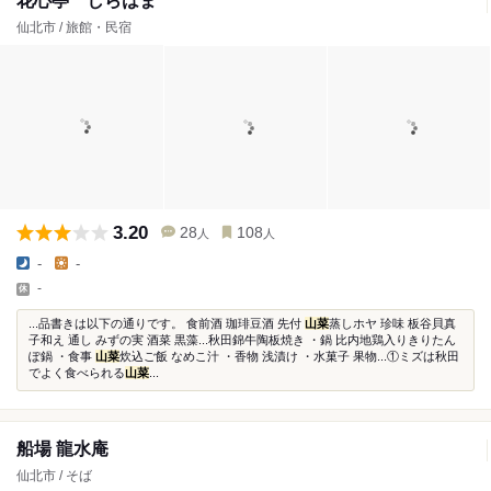
花心亭 しらはま
仙北市 / 旅館・民宿
3.20
28
108
人
人
-
-
-
...品書きは以下の通りです。 食前酒 珈琲豆酒 先付
山菜
蒸しホヤ 珍味 板谷貝真
子和え 通し みずの実 酒菜 黒藻...秋田錦牛陶板焼き ・鍋 比内地鶏入りきりたん
ぽ鍋 ・食事
山菜
炊込ご飯 なめこ汁 ・香物 浅漬け ・水菓子 果物...①ミズは秋田
でよく食べられる
山菜
...
船場 龍水庵
仙北市 / そば