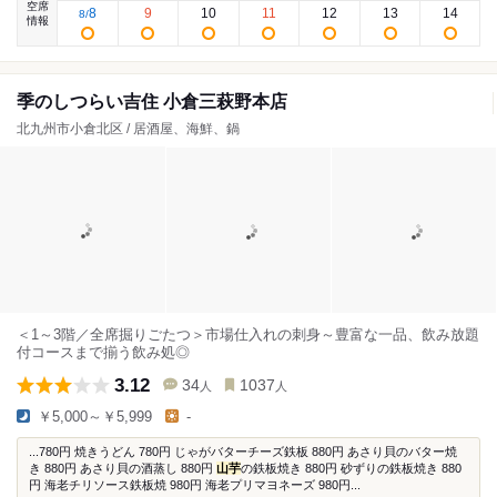
空席
8
9
10
11
12
13
14
8
/
情報
季のしつらい吉住 小倉三萩野本店
北九州市小倉北区 / 居酒屋、海鮮、鍋
＜1～3階／全席掘りごたつ＞市場仕入れの刺身～豊富な一品、飲み放題
付コースまで揃う飲み処◎
3.12
34
1037
人
人
￥5,000～￥5,999
-
...780円 焼きうどん 780円 じゃがバターチーズ鉄板 880円 あさり貝のバター焼
き 880円 あさり貝の酒蒸し 880円
山芋
の鉄板焼き 880円 砂ずりの鉄板焼き 880
円 海老チリソース鉄板焼 980円 海老プリマヨネーズ 980円...