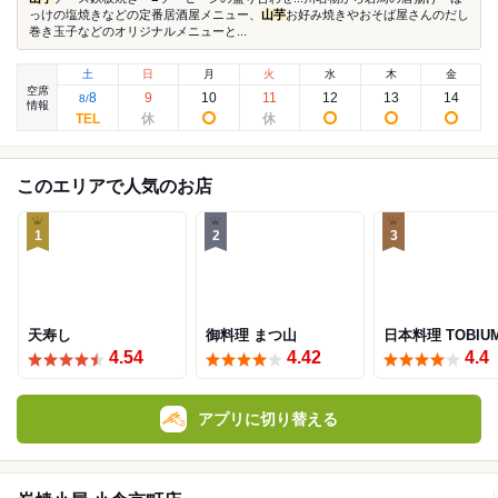
っけの塩焼きなどの定番居酒屋メニュー、
山芋
お好み焼きやおそば屋さんのだし
巻き玉子などのオリジナルメニューと...
土
日
月
火
水
木
金
空席
8
9
10
11
12
13
14
8
/
情報
このエリアで人気のお店
1
2
3
天寿し
御料理 まつ山
日本料理 TOBIU
4.54
4.42
4.4
アプリに切り替える