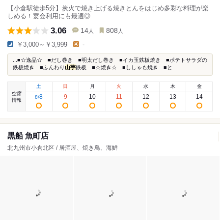
【小倉駅徒歩5分】炭火で焼き上げる焼きとんをはじめ多彩な料理が楽
しめる！宴会利用にも最適◎
3.06
14
808
人
人
￥3,000～￥3,999
-
...■☆逸品☆ ■だし巻き ■明太だし巻き ■イカ玉鉄板焼き ■ポテトサラダの
鉄板焼き ■ふんわり
山芋
鉄板 ■☆焼き☆ ■ししゃも焼き ■と...
土
日
月
火
水
木
金
空席
8
9
10
11
12
13
14
8
/
情報
黒船 魚町店
北九州市小倉北区 / 居酒屋、焼き鳥、海鮮