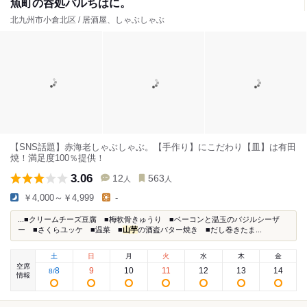
魚町の呑処バルちはに。
北九州市小倉北区 / 居酒屋、しゃぶしゃぶ
【SNS話題】赤海老しゃぶしゃぶ。【手作り】にこだわり【皿】は有田
焼！満足度100％提供！
3.06
12
563
人
人
￥4,000～￥4,999
-
...■クリームチーズ豆腐 ■梅軟骨きゅうり ■ベーコンと温玉のバジルシーザ
ー ■さくらユッケ ■温菜 ■
山芋
の酒盗バター焼き ■だし巻きたま...
土
日
月
火
水
木
金
空席
8
9
10
11
12
13
14
8
/
情報