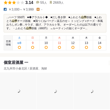
3.14
55
2669
人
人
￥3,000～￥3,999
-
...ハーフ 550円 ■◆アラカルト◆ ■だし巻き卵 ■ふわとろ
山芋
鉄板 ■ふわ
とろ
山芋
チーズ鉄板 ■鶏つくねバーグ～温玉のせ～ トッピング cチーズ・和風
おろしポン酢...サラダ、揚げ、アラカルト等。 オーダーしたのは以下の通りで
す。 ・ふわとろ
山芋
鉄板（680円） →ルーティンの如くオーダー...
土
日
月
火
水
木
金
空席
8
9
10
11
12
13
14
8
/
情報
個室居酒屋 一
北九州市小倉北区 / 居酒屋、海鮮