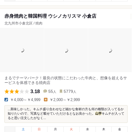
赤身焼肉と韓国料理 ウシノカリスマ 小倉店
北九州市小倉北区 / 焼肉
まるでテーマパーク！最良の状態にこだわった牛肉と、想像を超えるサ
ービスを体感できる焼肉店
3.18
55
5779
人
人
￥4,000～￥4,999
￥2,000～￥2,999
...美味しかった。キムチ盛り合わせなど細かな食材の方も何の種類が入ってるか
知りたいので、写真など載せていただけるとなお良かった。
山芋
キムチが入って
ると思い注文したがなく...
土
日
月
火
水
木
金