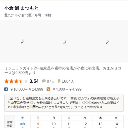
小倉 鮨 まつもと
北九州市小倉北区 / 寿司、海鮮
ミシュランガイド2年連続星を獲得の名店が小倉に初出店。おまかせコ
ースは9,800円より
3.54
87
1684
人
人
￥10,000～￥14,999
￥4,000～￥4,999
...足りないと追加注文も出来るみたいです！ 前菜 ◎カツオの瞬間燻製 ◎明太子
と
山芋
二色寄せ ◎いか松前漬け →コリコリで美味！ ◎◎◎ぬかだき...前菜はイ
カの松前漬けと
山芋
めんたいと水菜のおひたし ウニとイカのお造り...
土
日
月
火
水
木
金
空席
8
9
10
11
12
13
14
8
/
情報