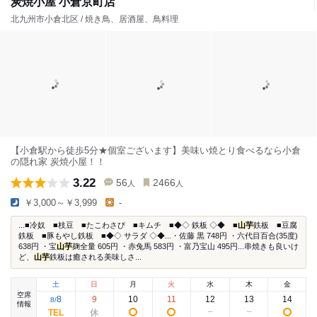
炭焼小屋 小倉京町店
北九州市小倉北区 / 焼き鳥、居酒屋、鳥料理
【小倉駅から徒歩5分★個室ございます】美味い焼とり食べるなら小倉
の隠れ家 炭焼小屋！！
3.22
56
2466
人
人
￥3,000～￥3,999
-
...■冷奴 ■枝豆 ■たこわさび ■キムチ ■◆◇ 鉄板 ◇◆ ■
山芋
鉄板 ■豆腐
鉄板 ■豚もやし鉄板 ■◆◇ サラダ ◇◆...・佐藤 黒 748円 ・六代目百合(35度)
638円 ・宝
山芋
麹全量 605円 ・赤兔馬 583円 ・富乃宝山 495円...串焼きも良いけ
ど、
山芋
鉄板は癒される美味しさ...
土
日
月
火
水
木
金
空席
8
9
10
11
12
13
14
8
/
情報