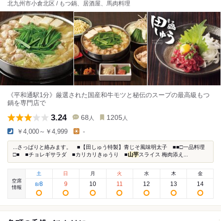
北九州市小倉北区 / もつ鍋、居酒屋、馬肉料理
《平和通駅1分》厳選された国産和牛モツと秘伝のスープの最高級もつ
鍋を専門店で
3.24
68
1205
人
人
￥4,000～￥4,999
-
...さっぱりと絡みます。 ■【田しゅう特製】青じそ風味明太子 ■■□一品料理
□■ ■チョレギサラダ ■カリカリきゅうり ■
山芋
スライス 梅肉添え...
土
日
月
火
水
木
金
空席
8
9
10
11
12
13
14
8
/
情報