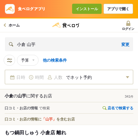
インストール
アプリで開く
ホーム
ログイン
変更
小倉 山芋
予算
他の検索条件
日時
時間
人数
でネット予約
小倉
の
山芋
に関する
お店
341
件
口コミ・お店の情報
で検索
店名で検索する
口コミ・お店の情報に
「山芋」
を含むお店
もつ鍋田しゅう 小倉店 離れ