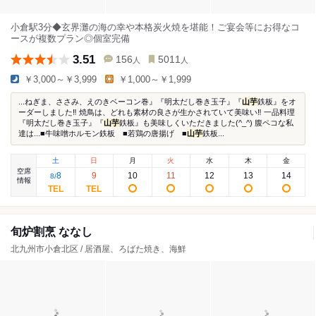
小倉駅3分◆玄界灘の海の幸や本格炭火焼を堪能！ご宴会等にお得なコ
ースが複数プラン◎個室完備
3.51
156
5011
人
人
￥3,000～￥3,999
￥1,000～￥1,999
...ねぎま、ささみ、えのきベーコン巻』『明太だし巻き玉子』『
山芋
鉄板』をオ
ーダーしました‼︎ 焼鳥は、どれも素材の良さが生かされていて美味い‼︎ 一品料理
『明太だし巻き玉子』『
山芋
鉄板』も美味しくいただきました(^_^) 腹ペコな私
達は...■牛味噌ホルモン鉄板 ■若鶏の唐揚げ ■
山芋
鉄板...
土
日
月
火
水
木
金
空席
8
9
10
11
12
13
14
8
/
情報
旬炉割烹 ななし
北九州市小倉北区 / 居酒屋、ろばた焼き、海鮮