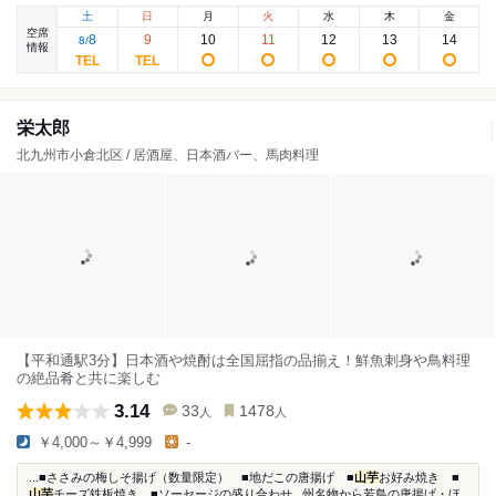
土
日
月
火
水
木
金
空席
8
9
10
11
12
13
14
8
/
情報
栄太郎
北九州市小倉北区 / 居酒屋、日本酒バー、馬肉料理
【平和通駅3分】日本酒や焼酎は全国屈指の品揃え！鮮魚刺身や鳥料理
の絶品肴と共に楽しむ
3.14
33
1478
人
人
￥4,000～￥4,999
-
...■ささみの梅しそ揚げ（数量限定） ■地だこの唐揚げ ■
山芋
お好み焼き ■
山芋
チーズ鉄板焼き ■ソーセージの盛り合わせ...州名物から若鳥の唐揚げ・ほ