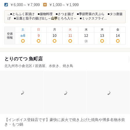
￥6,000～￥7,999
￥1,000～￥1,999
...■とらふく茶漬け ■揚物料理 ■さつま揚げ ■季節野菜の天ぷら ■タコ唐揚
げ ■豆腐と茄子の揚げ出し～
山芋
とろろ入り～ ■ミックスフライ...
土
日
月
火
水
木
金
空席
8
9
10
11
12
13
14
8
/
情報
とりのてつ 魚町店
北九州市小倉北区 / 居酒屋、水炊き、焼き鳥
【インボイス登録店です】豪快に炭火で焼き上げた焼鳥や博多名物水炊
き・もつ鍋