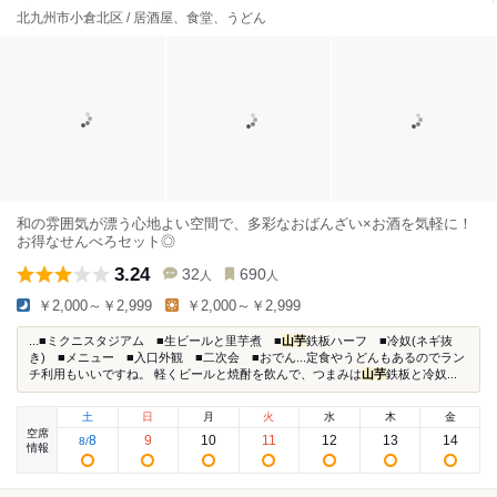
北九州市小倉北区 / 居酒屋、食堂、うどん
和の雰囲気が漂う心地よい空間で、多彩なおばんざい×お酒を気軽に！
お得なせんべろセット◎
3.24
32
690
人
人
￥2,000～￥2,999
￥2,000～￥2,999
...■ミクニスタジアム ■生ビールと里芋煮 ■
山芋
鉄板ハーフ ■冷奴(ネギ抜
き) ■メニュー ■入口外観 ■二次会 ■おでん...定食やうどんもあるのでラン
チ利用もいいですね。 軽くビールと焼酎を飲んで、つまみは
山芋
鉄板と冷奴...
土
日
月
火
水
木
金
空席
8
9
10
11
12
13
14
8
/
情報