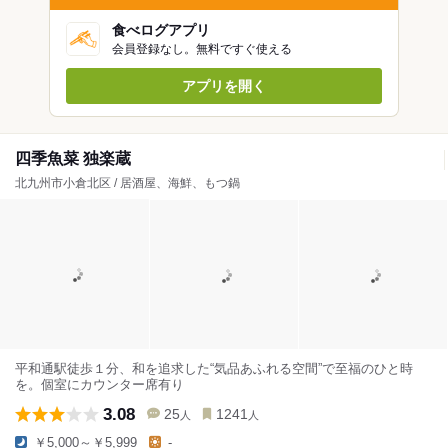
食べログアプリ
会員登録なし。無料ですぐ使える
アプリを開く
四季魚菜 独楽蔵
北九州市小倉北区 / 居酒屋、海鮮、もつ鍋
平和通駅徒歩１分、和を追求した“気品あふれる空間”で至福のひと時
を。個室にカウンター席有り
3.08
25
1241
人
人
￥5,000～￥5,999
-