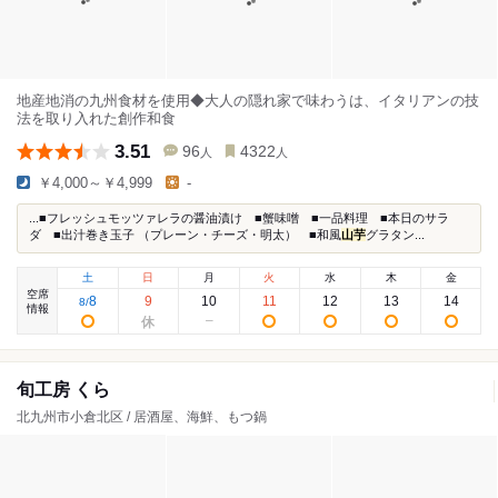
地産地消の九州食材を使用◆大人の隠れ家で味わうは、イタリアンの技
法を取り入れた創作和食
3.51
96
4322
人
人
￥4,000～￥4,999
-
...■フレッシュモッツァレラの醤油漬け ■蟹味噌 ■一品料理 ■本日のサラ
ダ ■出汁巻き玉子 （プレーン・チーズ・明太） ■和風
山芋
グラタン...
土
日
月
火
水
木
金
空席
8
9
10
11
12
13
14
8
/
情報
旬工房 くら
北九州市小倉北区 / 居酒屋、海鮮、もつ鍋