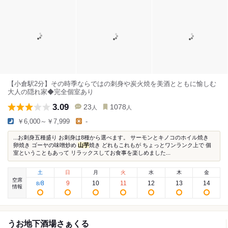
【小倉駅2分】その時季ならではの刺身や炭火焼を美酒とともに愉しむ
大人の隠れ家◆完全個室あり
3.09
23
1078
人
人
￥6,000～￥7,999
-
...お刺身五種盛り お刺身は8種から選べます。 サーモンとキノコのホイル焼き
卵焼き ゴーヤの味噌炒め
山芋
焼き どれもこれもが ちょっとワンランク上で 個
室ということもあって リラックスしてお食事を楽しめました...
土
日
月
火
水
木
金
空席
8
9
10
11
12
13
14
8
/
情報
うお地下酒場さぁくる