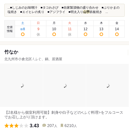
...■しじみのお味噌汁 ■タコわさび ■自家製漬物の盛り合わせ ■ぶりかまの
塩焼き ■エイヒレの炙り ■アジフライ ■明太入り
山芋
鉄板焼き ...
土
日
月
火
水
木
金
空席
8
9
10
11
12
13
14
8
/
情報
竹なか
北九州市小倉北区 / ふぐ、鍋、居酒屋
【2名様から個室利用可能】刺身や白子などの<ふぐ料理>をフルコース
でお召し上がり頂けます。
3.43
207
6210
人
人