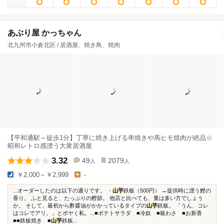
あぶり屋 かっちゃん
北九州市小倉北区 / 居酒屋、焼き鳥、焼肉
【平和通駅～徒歩1分】丁寧に焼き上げる串焼きや馬ヒモ焼肉が絶品☆
昭和レトロ感漂う大衆居酒屋
3.32
49
2079
人
人
￥2,000～￥2,999
-
...オーダーしたのは以下の通りです。 ・
山芋
鉄板（500円） →提供時に漂う鰹の
香り。 ふと見ると、たっぷりの鰹節。 他店と比べても、量は多い方でしょう
か。 そして、最初から酢醤油がかかっているタイプの
山芋
鉄板。 「うん、コレ
はコレでアリ。」とボヤく私。...■ポテトサラダ ■冷奴 ■板わさ ■お新香
■■鉄板焼き ■
山芋
鉄板...