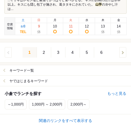
...イサキはレモン塩と醤油でさっぱりと食べさせる。 キスのお椀の出汁は水準
以上。キスにも隠し包丁が施され、葛タタキにされていた。
山芋
の冷やし汁
は...
土
日
月
火
水
木
金
空席
8
9
10
11
12
13
14
8
/
情報
1
2
3
4
5
6
キーワード一覧
ヤではじまるキーワード
小倉でランチを探す
もっと見る
～1,000円
1,000円 ～ 2,000円
2,000円～
関連のリンクをすべて表示する