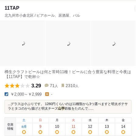
11TAP
北九州市小倉北区 / ビアホール、居酒屋、バル
樽生クラフトビールは何と常時11種！ビールに合う豊富な料理と今夜は
【11TAP】で乾杯☆
3.29
71
2310
人
人
￥2,000～￥2,999
-
...グラスは小ぶりです。 1280円くらいのは11種類から3つ選べますと明太ポテサ
ラとタコのから揚げと明太チーズ
山芋
鉄板をたのんで......
土
日
月
火
水
木
金
空席
8
9
10
11
12
13
14
8
/
情報