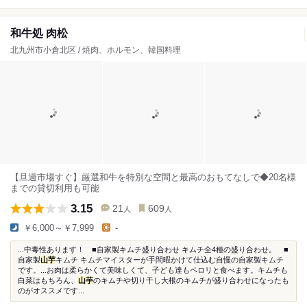
和牛処 肉松
北九州市小倉北区 / 焼肉、ホルモン、韓国料理
【旦過市場すぐ】厳選和牛を特別な空間と最高のおもてなしで◆20名様
までの貸切利用も可能
3.15
21
609
人
人
￥6,000～￥7,999
-
...中毒性あります！ ■自家製キムチ盛り合わせ キムチ全4種の盛り合わせ。 ■
自家製
山芋
キムチ キムチマイスターが手間暇かけて仕込む自慢の自家製キムチ
です。...お肉は柔らかくて美味しくて、子ども達もペロリと食べます。キムチも
白菜はもちろん、
山芋
のキムチや切り干し大根のキムチが盛り合わせになったも
のがオススメです...