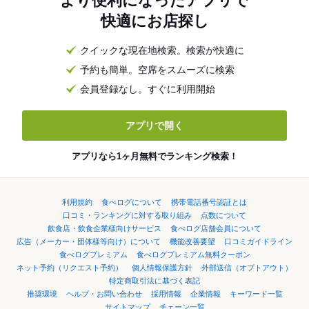
より便利になったアプリで
快適にお店探し
クイックな現在地検索。検索が快適に
予約も簡単。空席をスムーズに検索
会員登録なし。すぐに利用開始
アプリで開く
アプリなら1ヶ月無料でランキング検索！
利用規約
食べログについて
携帯電話番号認証とは
口コミ・ランキングに対する取り組み
点数について
飲食店・飲食企業様向けサービス
食べログ店舗会員について
広告（メーカー・団体様等向け）について
機能改善要望
口コミガイドライン
食べログプレミアム
食べログプレミアム無料クーポン
ネット予約（リクエスト予約）
個人情報保護方針
外部送信（オプトアウト）
特定商取引法に基づく表記
推奨環境
ヘルプ・お問い合わせ
採用情報
企業情報
キーワード一覧
サイトマップ
チェーン一覧