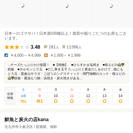
日本一のゴマサバ！日本酒100種以上！個室や掘りごたつのお席もござ
います。
3.48
281
11386
人
人
￥4,000～￥4,999
￥1,000～￥1,999
...チーズたっぷりかけ放題！ ■【焼物】 ■ひらすかま塩焼き ■桜エビの
山芋
鉄板 ■ホルモンニラ玉 ■だし巻き玉子 たっぷりと黄金だしをかけて...他にも
とろ玉・皿倉山サラダ・ごぼうロングスティック・関門地蛸のユッケ・桜エビの
山芋
鉄板・醤油もつ鍋・浜焼き・炭火焼きがある...
土
日
月
火
水
木
金
空席
8
9
10
11
12
13
14
8
/
情報
1
残
鮮魚と炭火の店kana
北九州市小倉北区 / 居酒屋、海鮮