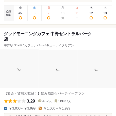
金
土
日
月
火
水
木
空席
7
8
9
10
11
12
13
8
/
情報
グッドモーニングカフェ 中野セントラルパーク
店
中野駅 362m / カフェ、バーベキュー、イタリアン
【宴会・貸切大歓迎！】飲み放題付パーティープラン
3.29
452
18037
人
人
￥3,000～￥3,999
￥1,000～￥1,999