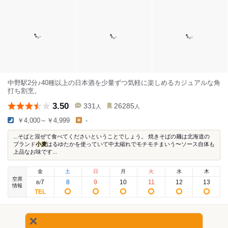
中野駅2分♪40種以上の日本酒を少量ずつ気軽に楽しめるカジュアルな角
打ち割烹。
3.50
331
26285
人
人
￥4,000～￥4,999
-
...そばと混ぜて食べてくださいということでしょう。 焼きそばの麺は北海道の
ブランド
小麦
はるゆたかを使っていて中太縮れでモチモチまいう〜ソース自体も
上品なお味です...
金
土
日
月
火
水
木
空席
7
8
9
10
11
12
13
8
/
情報