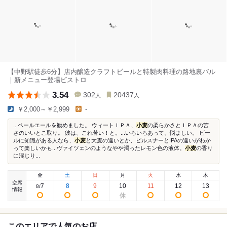
【中野駅徒歩6分】店内醸造クラフトビールと特製肉料理の路地裏バル
｜新メニュー登場ビストロ
3.54
302
20437
人
人
￥2,000～￥2,999
-
...ペールエールを勧めました。 ウィートＩＰＡ、
小麦
の柔らかさとＩＰＡの苦
さのいいとこ取り。 彼は、これ苦い！と。...いろいろあって、悩ましい。 ビー
ルに知識がある人なら、
小麦
と大麦の違いとか、ピルスナーとIPAの違いがわか
って楽しいかも...ヴァイツェンのようなやや濁ったレモン色の液体。
小麦
の香り
に混じり...
金
土
日
月
火
水
木
空席
7
8
9
10
11
12
13
8
/
情報
このエリアで人気のお店