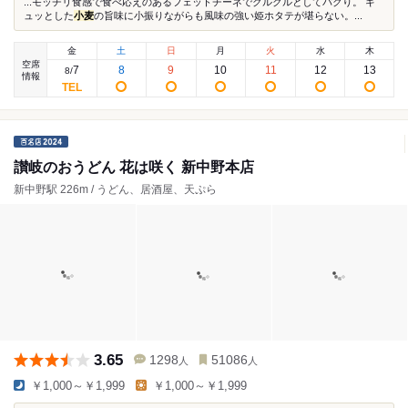
...モッチリ食感で食べ応えのあるフェットチーネでクルクルとしてパクり。 ギ
ュッとした
小麦
の旨味に小振りながらも風味の強い姫ホタテが堪らない。...
金
土
日
月
火
水
木
空席
7
8
9
10
11
12
13
8
/
情報
讃岐のおうどん 花は咲く 新中野本店
新中野駅 226m / うどん、居酒屋、天ぷら
3.65
1298
51086
人
人
￥1,000～￥1,999
￥1,000～￥1,999