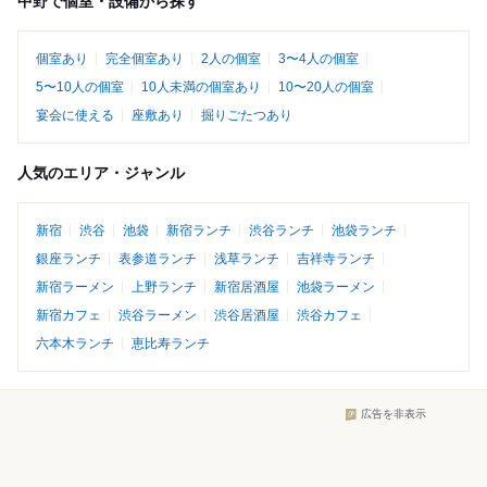
中野で個室・設備から探す
個室あり
完全個室あり
2人の個室
3〜4人の個室
5〜10人の個室
10人未満の個室あり
10〜20人の個室
宴会に使える
座敷あり
掘りごたつあり
人気のエリア・ジャンル
新宿
渋谷
池袋
新宿ランチ
渋谷ランチ
池袋ランチ
銀座ランチ
表参道ランチ
浅草ランチ
吉祥寺ランチ
新宿ラーメン
上野ランチ
新宿居酒屋
池袋ラーメン
新宿カフェ
渋谷ラーメン
渋谷居酒屋
渋谷カフェ
六本木ランチ
恵比寿ランチ
広告を非表示