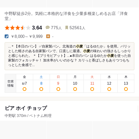
中野駅徒歩2分。気軽に本格的な洋食を少量多種楽しめるお店「洋食
堂」
3.64
775
52561
人
人
￥8,000～￥9,999
-
...＊【本日のパン】 ✅自家製パン。北海道の
小麦
「はるゆたか」を使用。パリッ
とした軽さのある自家製パンで、口直しに最適。
小麦
の味わいの強さもしっかり
と感じられた。 ＊【プリモピアット】...●本日のパン はるゆたか
小麦
を使った自
家製のフォカッチャ！ 加水率がいいのかな？ カリっと香ばしさもありつつもち
っとした食感で...
金
土
日
月
火
水
木
空席
7
8
9
10
11
12
13
8
/
情報
ビア ホイ チョップ
中野駅 370m / ベトナム料理