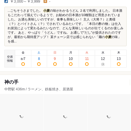
￥3,000～￥3,999
-
...ごちそうさまでした。
小麦
の味がわかるうどん ２名で利用しました。 日本酒
もこだわって揃えているようで、お勧めの日本酒が10種類ほど用意されていま
した。 お酒も美味しいのですが、食事も美味しい！ 主人（大将？）と奥様
（？）とバイトさん（？）でされているみたいです。 「本日の酢の物」は仕入
れ状況によって変わるみたいなので、どんな美味しいものが出てくるのか楽しみ
です。 あと、やっぱり「うどん」ですね。 お通しで”だし”が提供されたのです
が、最初から期待度アップ！ 某チェーン店では感じられない「麺の
小麦
の味」
を感...
金
土
日
月
火
水
木
空席
7
8
9
10
11
12
13
8
/
情報
神の手
中野駅 436m / ラーメン、鉄板焼き、居酒屋