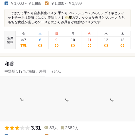
￥1,000～￥1,999
￥1,000～￥1,999
...できたて手作り自家製生パスタ 手作りフレッシュパスタのリングイネとフィ
ットチーネは乾麺にはない美味しさ！
小麦
のフレッシュな香りとツルっともち
もちな食感が楽しめソースとのからみ具合が絶妙なパスタです...
金
土
日
月
火
水
木
空席
7
8
9
10
11
12
13
8
/
情報
和香
中野駅 519m / 海鮮、寿司、うどん
3.31
83
2682
人
人