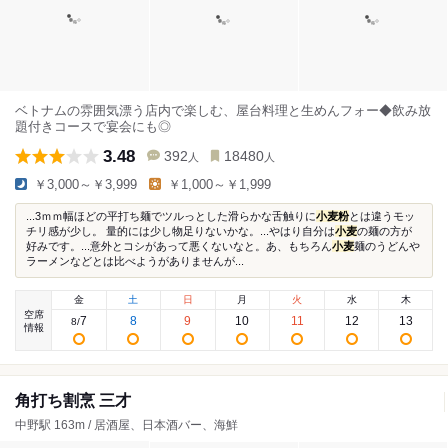
ベトナムの雰囲気漂う店内で楽しむ、屋台料理と生めんフォー◆飲み放
題付きコースで宴会にも◎
3.48
392
18480
人
人
￥3,000～￥3,999
￥1,000～￥1,999
...3ｍｍ幅ほどの平打ち麺でツルっとした滑らかな舌触りに
小麦粉
とは違うモッ
チリ感が少し。 量的には少し物足りないかな。...やはり自分は
小麦
の麺の方が
好みです。...意外とコシがあって悪くないなと。あ、もちろん
小麦
麺のうどんや
ラーメンなどとは比べようがありませんが...
金
土
日
月
火
水
木
空席
7
8
9
10
11
12
13
8
/
情報
角打ち割烹 三才
中野駅 163m / 居酒屋、日本酒バー、海鮮