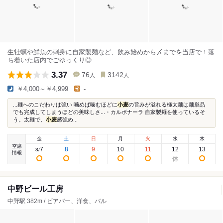
生牡蠣や鮮魚の刺身に自家製麺など、飲み始めから〆までを当店で！落
ち着いた店内でごゆっくり◎
3.37
76
3142
人
人
￥4,000～￥4,999
-
...麺へのこだわりは強い 噛めば噛むほどに
小麦
の旨みが溢れる極太麺は麺単品
でも完成してしまうほどの美味しさ...・カルボナーラ 自家製麺を使っているそ
う。太麺で、
小麦
感強め...
金
土
日
月
火
水
木
空席
7
8
9
10
11
12
13
8
/
情報
中野ビール工房
中野駅 382m / ビアバー、洋食、バル