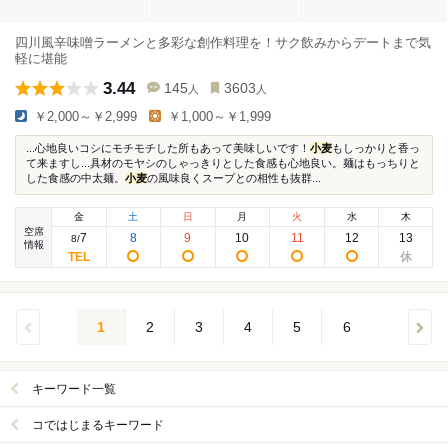
四川風辛味噌ラーメンと多彩な創作料理を！サク飲みからデートまで気
軽に堪能
3.44
145
3603
人
人
￥2,000～￥2,999
￥1,000～￥1,999
...心地良いコシにモチモチした所もあって美味しいです！
小麦
もしっかりと香っ
て来ますし...具材のモヤシのしゃっきりとした食感も心地良い。麺はもっちりと
した食感の中太麺。
小麦
の風味良くスープとの相性も抜群...
金
土
日
月
火
水
木
空席
7
8
9
10
11
12
13
8
/
情報
1
2
3
4
5
6
キーワード一覧
コではじまるキーワード