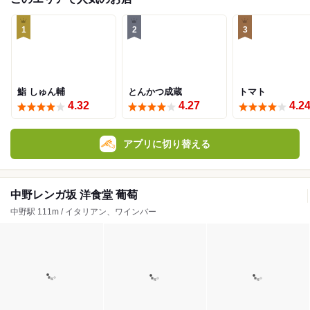
1
2
3
鮨 しゅん輔
とんかつ成蔵
トマト
4.32
4.27
4.2
アプリに切り替える
中野レンガ坂 洋食堂 葡萄
中野駅 111m / イタリアン、ワインバー