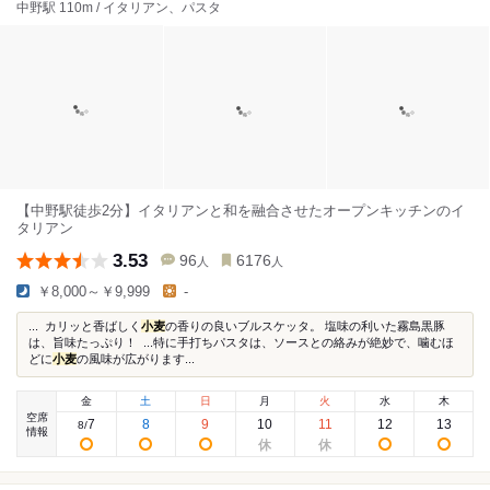
中野駅 110m / イタリアン、パスタ
【中野駅徒歩2分】イタリアンと和を融合させたオープンキッチンのイ
タリアン
3.53
96
6176
人
人
￥8,000～￥9,999
-
... カリッと香ばしく
小麦
の香りの良いブルスケッタ。 塩味の利いた霧島黒豚
は、旨味たっぷり！ ...特に手打ちパスタは、ソースとの絡みが絶妙で、噛むほ
どに
小麦
の風味が広がります...
金
土
日
月
火
水
木
空席
7
8
9
10
11
12
13
8
/
情報