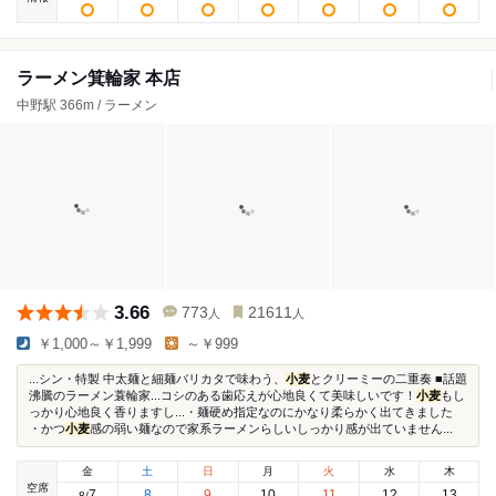
ラーメン箕輪家 本店
中野駅 366m / ラーメン
3.66
773
21611
人
人
￥1,000～￥1,999
～￥999
...シン・特製 中太麺と細麺バリカタで味わう、
小麦
とクリーミーの二重奏 ■話題
沸騰のラーメン蓑輪家...コシのある歯応えが心地良くて美味しいです！
小麦
もし
っかり心地良く香りますし...・麺硬め指定なのにかなり柔らかく出てきました
・かつ
小麦
感の弱い麺なので家系ラーメンらしいしっかり感が出ていません...
金
土
日
月
火
水
木
空席
7
8
9
10
11
12
13
8
/