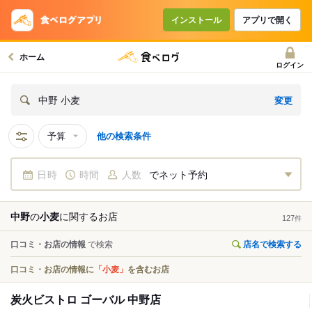
インストール
アプリで開く
ホーム
ログイン
変更
中野 小麦
予算
他の検索条件
日時
時間
人数
でネット予約
中野
の
小麦
に関する
お店
127
件
口コミ・お店の情報
で検索
店名で検索する
口コミ・お店の情報に
「小麦」
を含むお店
炭火ビストロ ゴーバル 中野店