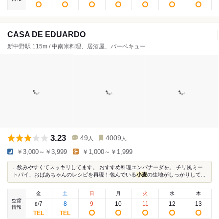
CASA DE EDUARDO
新中野駅 115m / 中南米料理、居酒屋、バーベキュー
3.23
49
4009
人
人
￥3,000～￥3,999
￥1,000～￥1,999
...飲みやすくてスッキリしてます。 おすすめ料理エンパナーダを。 チリ風ミー
トパイ、おばあちゃんのレシピを再現！包んでいる
小麦
の生地がしっかりして...
金
土
日
月
火
水
木
空席
7
8
9
10
11
12
13
8
/
情報