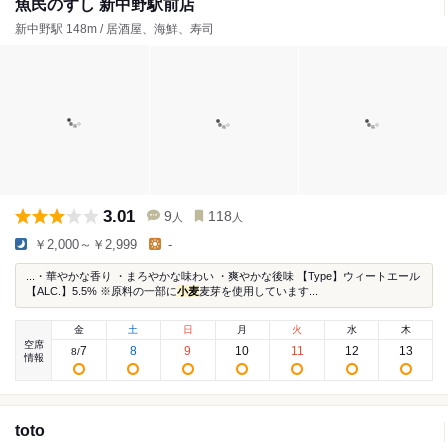
魚民のすし 新中野駅前店
新中野駅 148m / 居酒屋、海鮮、寿司
3.01
9
118
人
人
￥2,000～￥2,999
-
...・華やかな香り ・まろやかな味わい ・爽やかな後味 【Type】ウィートエール
【ALC.】5.5% ※原料の一部に
小麦
麦芽を使用しています...
金
土
日
月
火
水
木
空席
7
8
9
10
11
12
13
8
/
情報
toto