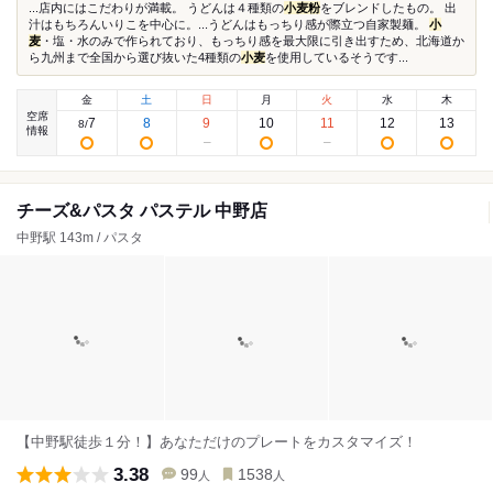
...店内にはこだわりが満載。 うどんは４種類の
小麦粉
をブレンドしたもの。 出
汁はもちろんいりこを中心に。...うどんはもっちり感が際立つ自家製麺。
小
麦
・塩・水のみで作られており、もっちり感を最大限に引き出すため、北海道か
ら九州まで全国から選び抜いた4種類の
小麦
を使用しているそうです...
金
土
日
月
火
水
木
空席
7
8
9
10
11
12
13
8
/
情報
チーズ&パスタ パステル 中野店
中野駅 143m / パスタ
【中野駅徒歩１分！】あなただけのプレートをカスタマイズ！
3.38
99
1538
人
人