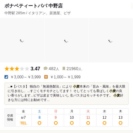
ボナペティートパパ 中野店
中野駅 285m / イタリアン、居酒屋、ピザ
3.47
482
21960
人
人
￥3,000～￥3,999
￥1,000～￥1,999
...■【パスタ】 独自の「無過熱製法」により
小麦
本来の「旨み・風味」を最大限
に引き出し、...すごくモチモチとしてます！ そしてとっても香ばしく
小麦
の良
い香りがします...ピザは皮まで美味しいし 生パスタはモッチモチです。
小麦
好
きな方には特にお勧めです...
金
土
日
月
火
水
木
空席
7
8
9
10
11
12
13
8
/
情報