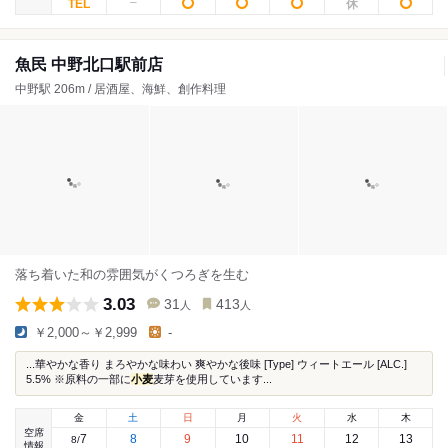
魚民 中野北口駅前店
中野駅 206m / 居酒屋、海鮮、創作料理
落ち着いた和の雰囲気がくつろぎを生む
3.03
31
413
人
人
￥2,000～￥2,999
-
...華やかな香り まろやかな味わい 爽やかな後味 [Type] ウィートエール [ALC.]
5.5% ※原料の一部に
小麦
麦芽を使用しています...
金
土
日
月
火
水
木
空席
7
8
9
10
11
12
13
8
/
情報