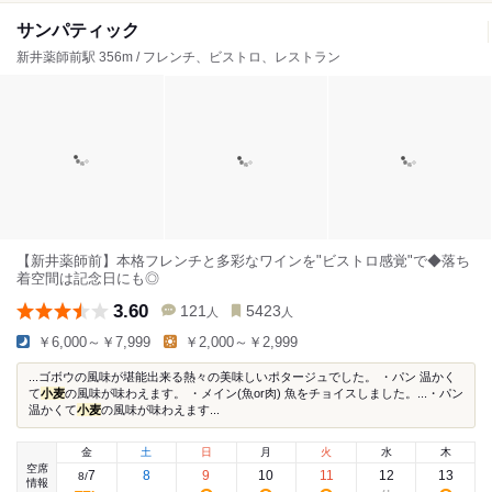
サンパティック
新井薬師前駅 356m / フレンチ、ビストロ、レストラン
【新井薬師前】本格フレンチと多彩なワインを"ビストロ感覚"で◆落ち
着空間は記念日にも◎
3.60
121
5423
人
人
￥6,000～￥7,999
￥2,000～￥2,999
...ゴボウの風味が堪能出来る熱々の美味しいポタージュでした。 ・パン 温かく
て
小麦
の風味が味わえます。 ・メイン(魚or肉) 魚をチョイスしました。...・パン
温かくて
小麦
の風味が味わえます...
金
土
日
月
火
水
木
空席
7
8
9
10
11
12
13
8
/
情報