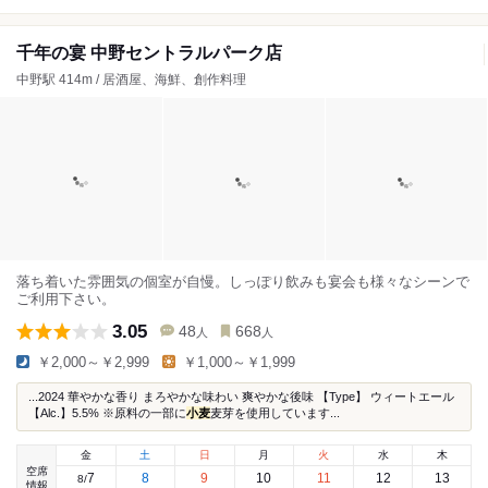
千年の宴 中野セントラルパーク店
中野駅 414m / 居酒屋、海鮮、創作料理
落ち着いた雰囲気の個室が自慢。しっぽり飲みも宴会も様々なシーンで
ご利用下さい。
3.05
48
668
人
人
￥2,000～￥2,999
￥1,000～￥1,999
...2024 華やかな香り まろやかな味わい 爽やかな後味 【Type】 ウィートエール
【Alc.】5.5% ※原料の一部に
小麦
麦芽を使用しています...
金
土
日
月
火
水
木
空席
7
8
9
10
11
12
13
8
/
情報