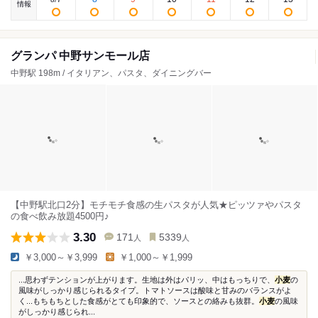
情報
グランパ 中野サンモール店
中野駅 198m / イタリアン、パスタ、ダイニングバー
【中野駅北口2分】モチモチ食感の生パスタが人気★ピッツァやパスタ
の食べ飲み放題4500円♪
3.30
171
5339
人
人
￥3,000～￥3,999
￥1,000～￥1,999
...思わずテンションが上がります。生地は外はパリッ、中はもっちりで、
小麦
の
風味がしっかり感じられるタイプ。トマトソースは酸味と甘みのバランスがよ
く...もちもちとした食感がとても印象的で、ソースとの絡みも抜群。
小麦
の風味
がしっかり感じられ...