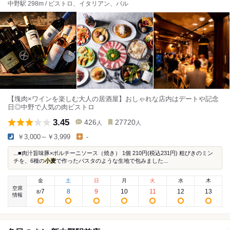
中野駅 298m / ビストロ、イタリアン、バル
【塊肉×ワインを楽しむ大人の居酒屋】おしゃれな店内はデートや記念
日◎中野で人気の肉ビストロ
3.45
426
27720
人
人
￥3,000～￥3,999
-
...■肉汁旨味豚×ポルチーニソース（焼き） 1個 210円(税込231円) 粗びきのミン
チを、6種の
小麦
で作ったパスタのような生地で包みました...
金
土
日
月
火
水
木
空席
7
8
9
10
11
12
13
8
/
情報