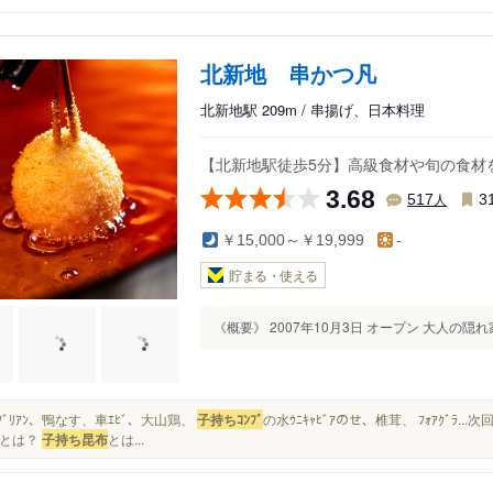
北新地 串かつ凡
北新地駅 209m / 串揚げ、日本料理
【北新地駅徒歩5分】高級食材や旬の食材
3.68
人
517
3
￥15,000～￥19,999
-
貯まる・使える
《概要》 2007年10月3日 オープン 大人の隠れ家
ｬﾄｰﾌﾞﾘｱﾝ、鴨なす、車ｴﾋﾞ、大山鶏、
子持ちｺﾝﾌﾞ
の水ｳﾆｷｬﾋﾞｱのせ、椎茸、 ﾌｫｱｸﾞ
とは？
子持ち昆布
とは...