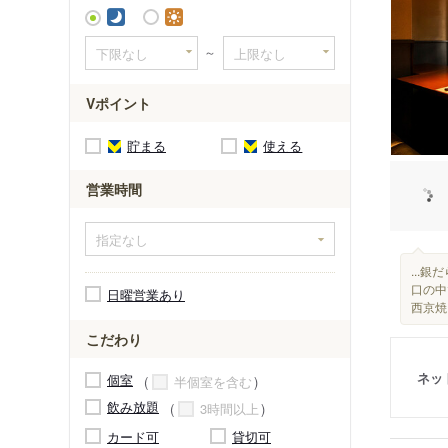
大阪梅田
～
Vポイント
貯まる
使える
営業時間
...
口の中
日曜営業あり
西京焼
こだわり
ネッ
個室
半個室を含む
飲み放題
3時間以上
カード可
貸切可