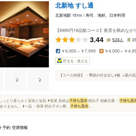
北新地 すし通
北新地駅 151m / 寿司、海鮮、日本料理
【6980円18品鮨コース】夜景を眺めな
3.44
人
524
1
￥6,000～￥7,999
￥4,000～￥4,9
貯まる・使える
【コース内容】 ・季節の付き出し4種 →菜の花
身はしっとり柔らかく旨味と塩気 ⚫︎前菜 具材は
子持ち昆布
鱈白子 胡麻豆腐 ・
子持ち昆
ありません。 ⬇️一品 ・前菜 鱈白子ポン酢、
子持ち昆布
...
ト予約
空席情報