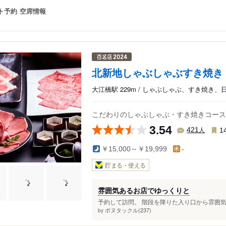
ト予約
空席情報
北新地しゃぶしゃぶすき焼き
大江橋駅 229m / しゃぶしゃぶ、すき焼き、
こだわりのしゃぶしゃぶ・すき焼きコース
3.54
人
421
1
￥15,000～￥19,999
-
貯まる・使える
雰囲気あるお店でゆっくりと
予約して訪問。 階段を降りた入り口から雰囲気
ポヌタックル(237)
by