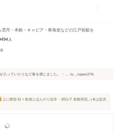
がら雲丹・本鮪・キャビア・車海老などの江戸前鮨を
人
9494
99
が入っていたりなど春を感じました。 ・...
_.nagao(279)
by
布
上に鰹節 粒々食感とほんのり塩辛 ・鱈白子 装飾用花...※⬇は提供