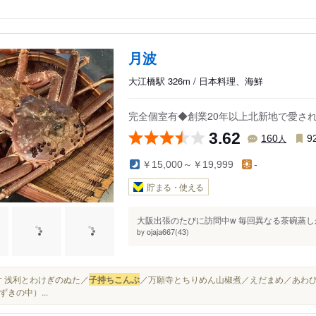
月波
大江橋駅 326m / 日本料理、海鮮
完全個室有◆創業20年以上北新地で愛さ
3.62
人
160
9
￥15,000～￥19,999
-
貯まる・使える
大阪出張のたびに訪問中w 毎回異なる茶碗蒸し
ojaja667(43)
by
■八寸 浅利とわけぎのぬた／
子持ちこんぶ
／万願寺とちりめん山椒煮／えだまめ／あわび
ずきの中）...