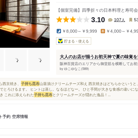
駅（阪急）
【個室完備】四季折々の日本料理と寿司会
3.10
人
107
5
￥8,000～￥9,999
￥4,000～￥4,9
貯まる・使える
大人のお店が揃うお初天神で夏の味覚を
阪神百貨店のエリアから御堂筋を横断してお初天
ゆこゆなこ(589)
by
銀だら西京焼き、
子持ち昆布
山葵漬けクリームチーズ和え 西京焼きはどちらかというと
でとろけるます。 ヒントは蒸し。なるほどなー。 ひと手間が大きな食感の違いに
き これに添えられた
子持ち昆布
とクリームチーズが隠れた逸品！...
ト予約
空席情報