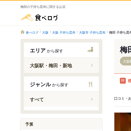
梅田の子持ち昆布に関するお店
食べログ
食べログ
大阪
大阪 子持ち昆布
大阪市 子持ち昆布
梅田 子持ち昆
梅
エリア
から探す
大阪
大阪駅・梅田・新地
大阪駅
ジャンル
から探す
北新地駅
中津駅（
口コミ・
すべて
梅田駅
中崎町駅
東梅田駅
予算
西梅田駅