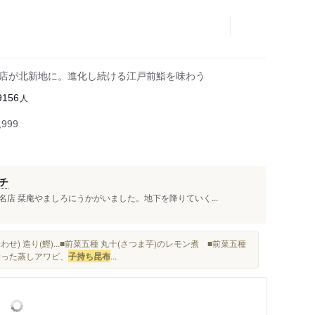
載店が北新地に。進化し続ける江戸前鮨を味わう
人
9156
999
チ
店 栞庵やましろにうかがいました。地下を降りていく...
わせ) 造り(鰹)...■前菜五種 丸十(さつま芋)のレモン煮 ■前菜五種
が乗った蒸しアワビ、
子持ち昆布
...