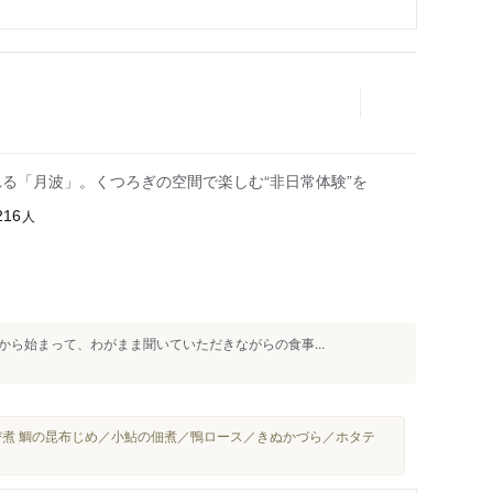
れる「月波」。くつろぎの空間で楽しむ“非日常体験”を
人
216
から始まって、わがまま聞いていただきながらの食事...
煮 鯛の昆布じめ／小鮎の佃煮／鴨ロース／きぬかづら／ホタテ