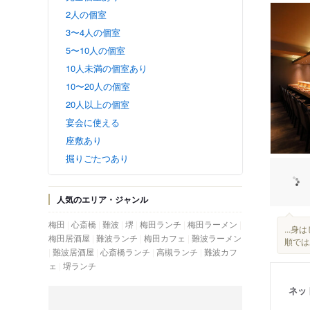
2人の個室
3〜4人の個室
5〜10人の個室
10人未満の個室あり
10〜20人の個室
20人以上の個室
宴会に使える
座敷あり
掘りごたつあり
人気のエリア・ジャンル
梅田
心斎橋
難波
堺
梅田ランチ
梅田ラーメン
...
梅田居酒屋
難波ランチ
梅田カフェ
難波ラーメン
順では
難波居酒屋
心斎橋ランチ
高槻ランチ
難波カフ
ェ
堺ランチ
ネッ