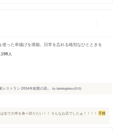
を使った串揚げを堪能。日常を忘れる格別なひとときを
人
1198
レストラン 2004年創業の高...
tabelogdesu(910)
by
ﾗ...次回は全ての串を食べ切りたい！！ そんなお店でしたぁ！！！！
子持