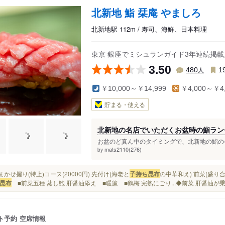
北新地 鮨 栞庵 やましろ
北新地駅 112m / 寿司、海鮮、日本料理
東京 銀座でミシュランガイド3年連続掲
3.50
人
480
1
￥10,000～￥14,999
￥4,000～￥4,
貯まる・使える
北新地の名店でいただくお盆時の鮨ラン
お盆のど真ん中のタイミングで、北新地の鮨の名
mats2110(276)
by
おまかせ握り(特上)コース(20000円) 先付け(海老と
子持ち昆布
の中華和え) 前菜(盛り合
昆布
■前菜五種 蒸し鮑 肝醤油添え ■暖簾 ■鶴梅 完熟にごり...◆前菜 肝醤油
ト予約
空席情報