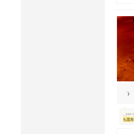
...ｼ
ち昆布