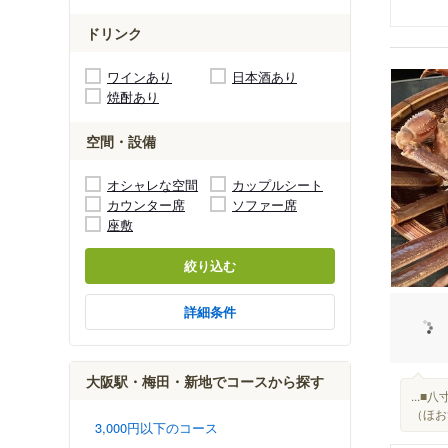
ドリンク
ワインあり
日本酒あり
焼酎あり
空間・設備
オシャレな空間
カップルシート
カウンター席
ソファー席
座敷
絞り込む
詳細条件
大阪駅・梅田・新地でコースから探す
...
（ほお
3,000円以下のコース