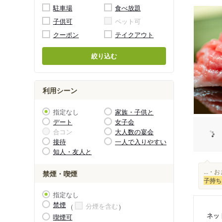
駐車場
食べ放題
子供可
ペット可
クーポン
テイクアウト
絞り込む
利用シーン
指定なし
家族・子供と
デート
女子会
合コン
大人数の宴会
接待
一人で入りやすい
知人・友人と
...・
禁煙・喫煙
子持ち
指定なし
禁煙
分煙を含む
ネッ
喫煙可