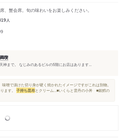
席、蟹会席。旬の味わいをお楽しみください。
人
319
99
満喫
神まで。 なじみのあるビルの5階にお店はあります...
、味噌で漬けた切り身が硬く焼かれたイメージですがこれは別物。
なります。
子持ち昆布
とクリーム...■いくらと雲丹の小丼 ■銀鱈の