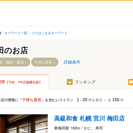
キーワード一覧
コではじまるキーワード
布
田のお店
詳細条件
駅・梅田・新地
子持ち昆布
標準
ランキング
【予約・PR店舗優先順】
中津駅（阪急）
大阪梅田駅（阪神）
大阪メトロ）
子持ち昆布
お店の情報に「
」を含むレストラン
1
～
20
件を表示
／
全
155
件
高級和食 札幌 宮川 梅田店
東梅田駅 183m / かに、寿司