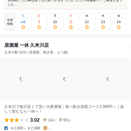
会員制だったbarは誰でも入店できるようになったとの情報あり！ ご馳走さまで
した...
土
日
月
火
水
木
金
空席
8
9
10
11
12
13
14
8
/
情報
居酒屋 一休 久米川店
久米川駅 92m / 居酒屋、焼き鳥、もつ鍋
久米川で毎日旨くて安い大衆酒場｜食べ飲み放題コース2,900円～｜楽
しく飲むなら一休へ！
3.02
14
93
人
人
￥2,000～￥2,999
-