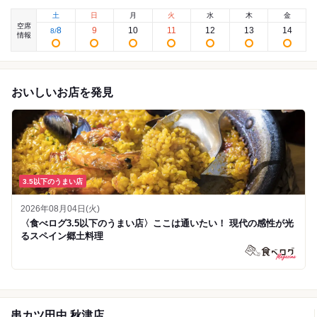
土
日
月
火
水
木
金
空席
8
9
10
11
12
13
14
8
/
情報
おいしいお店を発見
3.5以下のうまい店
2026年08月04日(火)
〈食べログ3.5以下のうまい店〉ここは通いたい！ 現代の感性が光
るスペイン郷土料理
串カツ田中 秋津店