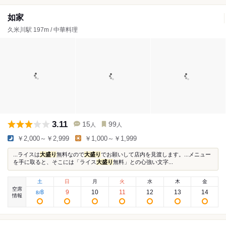
如家
久米川駅 197m / 中華料理
3.11
15
99
人
人
￥2,000～￥2,999
￥1,000～￥1,999
...ライスは
大盛り
無料なので
大盛り
でお願いして店内を見渡します。...メニュー
を手に取ると、そこには「ライス
大盛り
無料」との心強い文字...
土
日
月
火
水
木
金
空席
8
9
10
11
12
13
14
8
/
情報