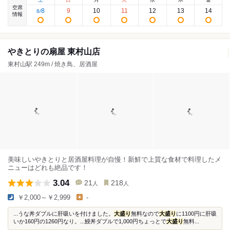
空席
8
9
10
11
12
13
14
8
/
情報
やきとりの扇屋 東村山店
東村山駅 249m / 焼き鳥、居酒屋
美味しいやきとりと居酒屋料理が自慢！新鮮で上質な食材で料理したメ
ニューはどれも絶品です！
3.04
21
218
人
人
￥2,000～￥2,999
-
...うな丼ダブルに肝吸いを付けました。
大盛り
無料なので
大盛り
に1100円に肝吸
いか160円の1260円なり。...鰻丼ダブルで1,000円ちょっとで
大盛り
無料...