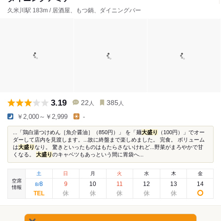
久米川駅 183m / 居酒屋、もつ鍋、ダイニングバー
3.19
22
385
人
人
￥2,000～￥2,999
-
...「鶏白湯つけめん［魚介醤油］（850円）」 を「麺
大盛り
（100円）」でオー
ダーして店内を見渡します。...故に終盤まで楽しめました。 完食。 ボリューム
は
大盛り
なり。 驚きといったものはもたらさないけれど...野菜がまろやかで甘
くなる。
大盛り
のキャベツもあっという間に胃袋へ...
土
日
月
火
水
木
金
空席
8
9
10
11
12
13
14
8
/
情報