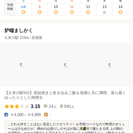
土
日
月
火
水
木
金
空席
8
9
10
11
12
13
14
8
/
情報
炉端ましかく
久米川駅 210m / 居酒屋
【久米川駅5分】原始焼きと炊き込みご飯を地酒と共に満喫。落ち着く
ゆったりとした時間を
3.15
24
591
人
人
￥4,000～￥4,999
-
...どれも外すことはない安定したクオリティ✨ お手軽コースなので料理のボリュ
ームは少なめだが、締めの山形だしのそばが急に
大盛り
で腹たまる笑 上の階の