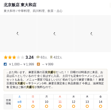
北京飯店 東大和店
東大和市 / 中華料理、四川料理、飲茶・点心
3.24
63
422
人
人
￥1,000～￥1,999
～￥999
...また伺います。 麻婆豆腐の豆腐
大盛り
だった！！ 日曜の12時過ぎに来店、お
店は広々としているので 全く並ばずに入店。 土日でも定食やラーメンどんぷり
セットもある。 メニュー豊富で悩ましいけど 初めてなので麻婆で勝負！！ 麻婆
豆腐定食
大盛り
＋半ラーメン148...麻婆豆腐定食と単品唐揚げ 今夜は、油淋鶏定
食 定食はご飯の
大盛り
が無料なので...
土
日
月
火
水
木
金
空席
8
9
10
11
12
13
14
8
/
情報