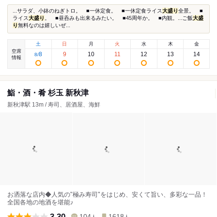
...サラダ、小鉢のねぎトロ。 ■一休定食。 ■一休定食ライス
大盛り
全景。 ■
ライス
大盛り
。 ■昼呑みも出来るみたい。 ■45周年か。 ■内観。...ご飯
大盛
り
無料なのは嬉しいぜ...
土
日
月
火
水
木
金
空席
8
9
10
11
12
13
14
8
/
情報
鮨・酒・肴 杉玉 新秋津
新秋津駅 13m / 寿司、居酒屋、海鮮
お洒落な店内◆人気の"極み寿司"をはじめ、安くて旨い、多彩な一品！
全国各地の地酒を堪能♪
3.30
104
1618