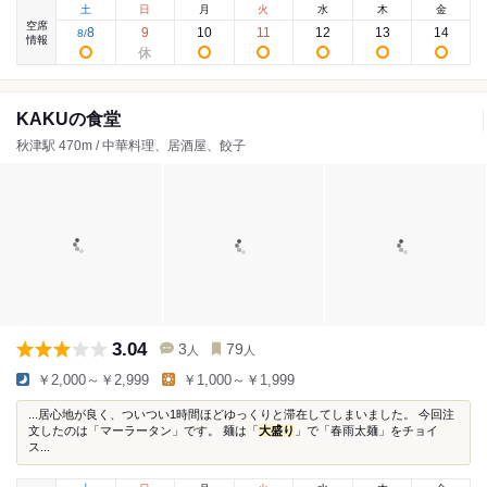
土
日
月
火
水
木
金
空席
8
9
10
11
12
13
14
8
/
情報
KAKUの食堂
秋津駅 470m / 中華料理、居酒屋、餃子
3.04
3
79
人
人
￥2,000～￥2,999
￥1,000～￥1,999
...居心地が良く、ついつい1時間ほどゆっくりと滞在してしまいました。 今回注
文したのは「マーラータン」です。 麺は「
大盛り
」で「春雨太麺」をチョイ
ス...