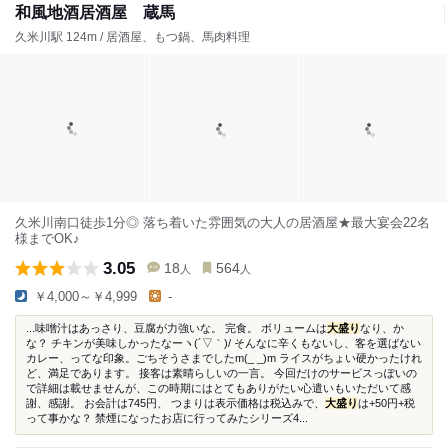
和風地酒居酒屋 蔵馬
久米川駅 124m / 居酒屋、もつ鍋、馬肉料理
久米川南口徒歩1分◎ 落ち着いた雰囲気の大人の居酒屋★最大宴会22名
様までOK♪
3.05
18
564
人
人
￥4,000～￥4,999
-
...味噌汁はあっさり、豆腐が力強いな。 完食。 ボリュームは
大盛り
なり、か
な？ チキンが美味しかったなーヽ(´▽｀)/ そんなに辛くもないし、客を選ばない
カレー、ってな印象。ごちそうさまでしたm(_ _)m ライスがちょい硬かったけれ
ど、満足であります。 接客は素晴らしいの一言。 今回だけのサービスっぽいの
で詳細は載せませんが、この時期にはとてもありがたい心遣いもいただいて感
謝、感謝。 お会計は745円、 つまりは表示価格は税込みで、
大盛り
は+50円+税
って事かな？ 禁煙になったお店に行ってみたシリーズ4...