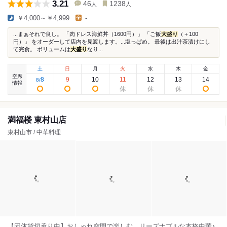
3.21
46
1238
人
人
￥4,000～￥4,999
-
...まぁそれで良し。 「肉ドレス海鮮丼（1600円）」 「ご飯
大盛り
（＋100
円）」 をオーダーして店内を見渡します。...塩っぱめ。 最後は出汁茶漬けにし
て完食。 ボリュームは
大盛り
なり...
土
日
月
火
水
木
金
空席
8
9
10
11
12
13
14
8
/
情報
満福楼 東村山店
東村山市 / 中華料理
【団体貸切承り中】おしゃれ空間で楽しむ、リーズナブルな本格中華♪