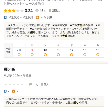
お得なセットやコース多数◎
3.24
45
358
人
人
￥2,000～￥2,999
～￥999
...■タブレットから注文お願いします ■油淋鶏定食 ■ご飯
大盛り
の横顔 ■刀
削麺と餃子セット ■エビ炒飯大盛と半ラーメンセット...サイズは普通とハー
フ、好みも普通、
大盛り
は選べない。 さて、よだれ鶏はあるかな？と、探すも
見当たらない...かき玉スープも薄味。 ライスは
大盛り
無料...
土
日
月
火
水
木
金
空席
8
9
10
11
12
13
14
8
/
情報
麺と飯
八坂駅 102m / 居酒屋
-
-
9
人
人
-
-
...煮込みハンバーグ定食 言わずと知れたNO1人気商品です！数量限定なので、
売り切れ必至です！ みそ汁・サラダ・小鉢付き／ご飯
大盛り
+100円...