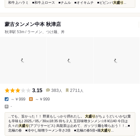
和牛上ハラミ ■和牛上ロース ■ナムル ■オイキムチ ■ビビンバ
大盛り
...
蒙古タンメン中本 秋津店
秋津駅 53m / ラーメン、つけ麺、丼
3.15
383
2711
人
人
～￥999
～￥999
-
...でも、旨かった！！ 野菜もしっかり摂れたし。
大盛り
がちょうどいいかな(量
も辛味も) 2025／05／30㈮18:35 待ち２人 五目味噌タンメン☆8 ¥1140 今日は
久々の
大盛り
(アプリサービス) 烏龍茶は止めて、ガッツリ麺を喰らおう！！...■
北極の春 ■冷やし味噌ラーメン辛さ2倍 ■北極の春5倍+麺
大盛り
...