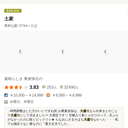
土家
東村山駅 373m / そば
素晴らしき 蕎麦懐石の
3.83
253
32490
人
人
￥10,000～￥14,999
￥8,000～￥9,999
水曜日、木曜日
...時間調整はした方がいいですね笑 お蕎麦追加は、
大盛り
なら出来るとのこと
で
大盛り
にして頂きました〜 大満足です♡ 甘鯛入り新じゃがコロッケ...天ぷら
がなかったのに軽くビックリ☆★ ちなみにざるそばも
大盛り
なかった・・・私
でも物足りない量なのに『量大丈夫でした...