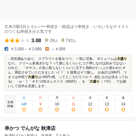
久米川駅2分とろレバー串焼き・絶品はつ串焼き・いろいろなテイスト
のつくね串焼きが人気です
3.08
28
743
人
人
￥3,000～￥3,999
～￥999
...存在感ありあり。 スプラウトを食みつつ、 一気に完食。 ボリュームは
大盛り
なり。 クリーム多過ぎかな？って感じるくらいにコク押しなのは好みではない
けれど、 「オヤコ」の名に恥じないくらいに玉子と鶏肉がたっぷり使われたオ
ム、満足させていただきましたヽ(´▽｀)/ 接客はそつ無し。 お会計は990円、つ
まりは外税で
大盛り
は+50円+税、ってところだろうか？...頼むものは決まってお
る(｀・ω・´) 「オヤコDEオムライス（850円）」を 「
大盛り
（？円）」でお願
いして店内を見渡します...
土
日
月
火
水
木
金
空席
8
9
10
11
12
13
14
8
/
情報
串かつ でんがな 秋津店
秋津駅 61m / 串揚げ、居酒屋、立ち飲み