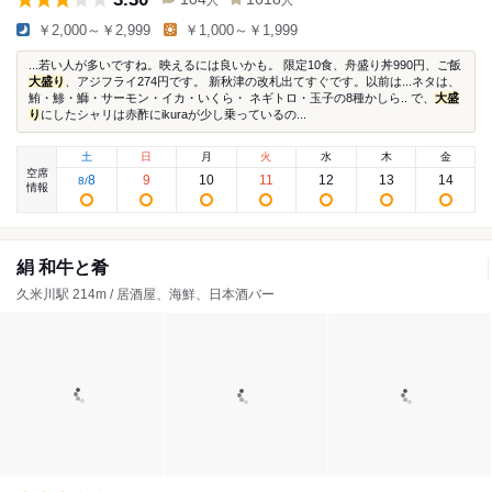
人
人
￥2,000～￥2,999
￥1,000～￥1,999
...若い人が多いですね。映えるには良いかも。 限定10食、舟盛り丼990円、ご飯
大盛り
、アジフライ274円です。 新秋津の改札出てすぐです。以前は...ネタは、
鮪・鯵・鰤・サーモン・イカ・いくら・ ネギトロ・玉子の8種かしら.. で、
大盛
り
にしたシャリは赤酢にikuraが少し乗っているの...
土
日
月
火
水
木
金
空席
8
9
10
11
12
13
14
8
/
情報
絹 和牛と肴
久米川駅 214m / 居酒屋、海鮮、日本酒バー