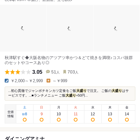
秋津駅すぐ◆大阪名物のアツアツ串かつ＆どて焼きを満喫♪コスパ抜群
のセットやコースあり◎
3.05
51
703
人
人
￥2,000～￥2,999
～￥999
...初心貫徹でジャンボチキンカツ定食をご飯
大盛り
で注文。 ご飯の
大盛り
はサ
ービスです。...■ランチメニュー ご飯
大盛り
+50円...
土
日
月
火
水
木
金
空席
8
9
10
11
12
13
14
8
/
情報
ダイニングアミナ