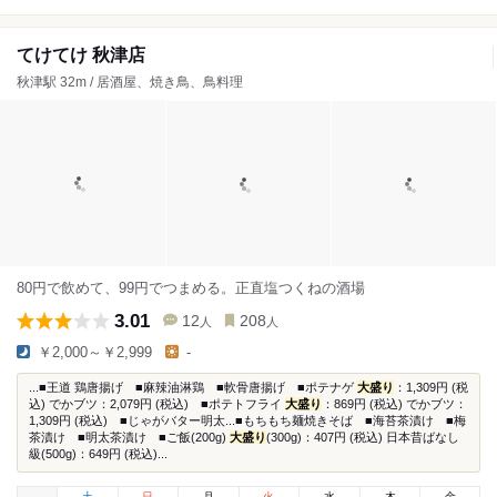
てけてけ 秋津店
秋津駅 32m / 居酒屋、焼き鳥、鳥料理
80円で飲めて、99円でつまめる。正直塩つくねの酒場
3.01
12
208
人
人
￥2,000～￥2,999
-
...■王道 鶏唐揚げ ■麻辣油淋鶏 ■軟骨唐揚げ ■ポテナゲ
大盛り
：1,309円 (税
込) でかブツ：2,079円 (税込) ■ポテトフライ
大盛り
：869円 (税込) でかブツ：
1,309円 (税込) ■じゃがバター明太...■もちもち麺焼きそば ■海苔茶漬け ■梅
茶漬け ■明太茶漬け ■ご飯(200g)
大盛り
(300g)：407円 (税込) 日本昔ばなし
級(500g)：649円 (税込)...
土
日
月
火
水
木
金