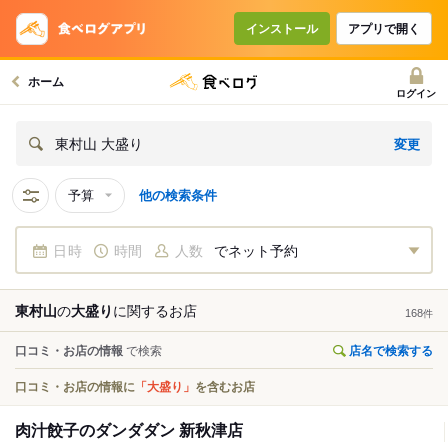
インストール
アプリで開く
ホーム
ログイン
変更
東村山 大盛り
予算
他の検索条件
日時
時間
人数
でネット予約
東村山
の
大盛り
に関する
お店
168
件
口コミ・お店の情報
で検索
店名で検索する
口コミ・お店の情報に
「大盛り」
を含むお店
肉汁餃子のダンダダン 新秋津店