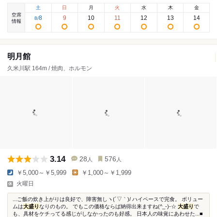
土
日
月
火
水
木
金
空席
8
9
10
11
12
13
14
8
/
情報
明月館
久米川駅 164m / 焼肉、ホルモン
3.14
28
576
人
人
￥5,000～￥5,999
￥1,000～￥1,999
火曜日
...ご飯の炊き上がりは良好で、障害無しヽ(´▽｀)/ ハイペースで完食。 ボリュー
ムは
大盛り
なりのもの。 でもこの価格ならば納得出来ますね(^_-)-☆
大盛り
で
も、具材をケチってる感じがしなかったのも好感。 日本人の味覚にあわせた...■