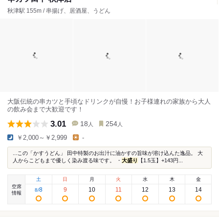
秋津駅 155m / 串揚げ、居酒屋、うどん
大阪伝統の串カツと手頃なドリンクが自慢！お子様連れの家族から大人
の飲み会まで大歓迎です！
3.01
18
254
人
人
￥2,000～￥2,999
-
...この「かすうどん」 田中特製のお出汁に油かすの旨味が溶け込んた逸品。 大
人からこどもまで優しく染み渡る味です。 ・
大盛り
【1.5玉】+143円...
土
日
月
火
水
木
金
空席
8
9
10
11
12
13
14
8
/
情報