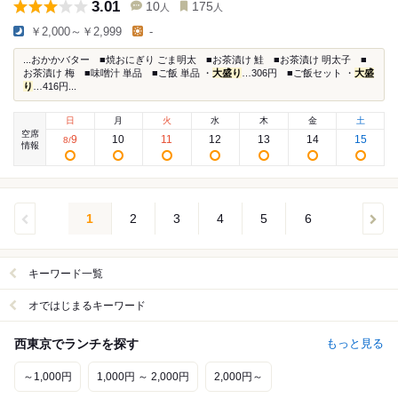
3.01
10
175
人
人
￥2,000～￥2,999
-
...おかかバター ■焼おにぎり ごま明太 ■お茶漬け 鮭 ■お茶漬け 明太子 ■
お茶漬け 梅 ■味噌汁 単品 ■ご飯 単品 ・
大盛り
…306円 ■ご飯セット ・
大盛
り
…416円...
日
月
火
水
木
金
土
空席
9
10
11
12
13
14
15
8
/
情報
1
2
3
4
5
6
キーワード一覧
オではじまるキーワード
西東京でランチを探す
もっと見る
～1,000円
1,000円 ～ 2,000円
2,000円～