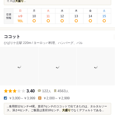
イスは
大盛り
...
日
月
火
水
木
金
土
空席
9
10
11
12
13
14
15
8
/
情報
ココット
ひばりケ丘駅 220m / ヨーロッパ料理、ハンバーグ、バル
3.40
122
4563
人
人
￥3,000～￥3,999
￥2,000～￥2,999
...食用部12センチ×4尾。直径7センチのココットで出てきたのは、タルタルソー
ス、深さ4センチ。ご飯皿は直径18センチ、
大盛り
でなくデフォルトである...