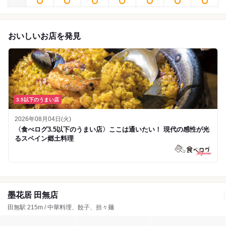
おいしいお店を発見
3.5以下のうまい店
2026年08月04日(火)
〈食べログ3.5以下のうまい店〉ここは通いたい！ 現代の感性が光
るスペイン郷土料理
墨花居 田無店
田無駅 215m / 中華料理、餃子、担々麺