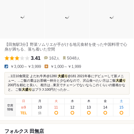
【田無駅3分】野菜ソムリエが手がける地元食材を使った中国料理で心
身が満ちる、落ち着いた空間
3.41
162
5048
人
人
￥3,000～￥3,999
￥1,000～￥1,999
...1日10食限定 よだれ牛丼@1280
大盛り
@181 2021年春にデビューして新メニ
ュー。...ご飯の量はお茶碗一杯分と少なめなので、沢山食べたい方はご飯
大盛り
200円を頼むと良い。 相方は...東京でチェーンでないならこのくらいの価格かな
と。 ご飯
大盛り
はプラス100円だったか...
日
月
火
水
木
金
土
空席
9
10
11
12
13
14
15
8
/
情報
フォルクス 田無店