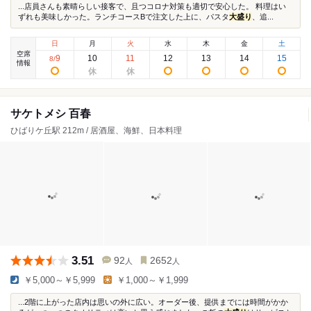
...店員さんも素晴らしい接客で、且つコロナ対策も適切で安心した。 料理はい
ずれも美味しかった。ランチコースBで注文した上に、パスタ
大盛り
、追...
日
月
火
水
木
金
土
空席
9
10
11
12
13
14
15
8
/
情報
サケトメシ 百春
ひばりケ丘駅 212m / 居酒屋、海鮮、日本料理
3.51
92
2652
人
人
￥5,000～￥5,999
￥1,000～￥1,999
...2階に上がった店内は思いの外に広い。オーダー後、提供までには時間がかか