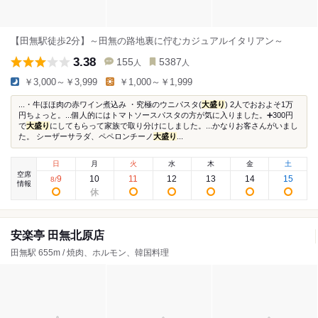
【田無駅徒歩2分】～田無の路地裏に佇むカジュアルイタリアン～
3.38
155
5387
人
人
￥3,000～￥3,999
￥1,000～￥1,999
...・牛ほほ肉の赤ワイン煮込み ・究極のウニパスタ(
大盛り
) 2人でおおよそ1万
円ちょっと。...個人的にはトマトソースパスタの方が気に入りました。➕300円
で
大盛り
にしてもらって家族で取り分けにしました。...かなりお客さんがいまし
た。 シーザーサラダ、ペペロンチーノ
大盛り
...
日
月
火
水
木
金
土
空席
9
10
11
12
13
14
15
8
/
情報
安楽亭 田無北原店
田無駅 655m / 焼肉、ホルモン、韓国料理