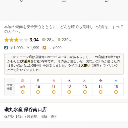
本物の焼肉を安全安心とともに。どんな時でも美味しい焼肉を、すべて
の人々へ。
3.04
28
239
人
人
￥1,000～￥1,999
～￥999
...このチェーン店は店舗毎のサービスに違いがあるらしく、この店舗は御飯のお
かわりは(
大盛り
含む)は有料です。 その点が難しいな... 支払いにEdyが使えたの
は良い点かも...1,089円）を注文しました。ライスは
大盛り
（無料）でドリンク
バーも付いていました...
日
月
火
水
木
金
土
空席
9
10
11
12
13
14
15
8
/
情報
磯丸水産 保谷南口店
保谷駅 142m / 居酒屋、海鮮、寿司