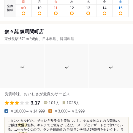
日
月
火
水
木
金
土
空席
9
10
11
12
13
14
15
8
/
情報
叙々苑 練馬関町店
東伏見駅 671m / 焼肉、日本料理、韓国料理
良質吟味、おいしさが最良のサービス
3.17
101
1028
人
人
￥10,000～￥14,999
￥3,000～￥3,999
...タンとカルビだ。 チョレギサラダも美味しいし、ナムル的なものも美味い。
ご飯は
大盛り
無料。キムチでご飯をかっ込む。 スープとデザートまで付いてい
る。...せっかくなので、ランチ最高値の 吟味ランチ税込6700円をセレクト。 ラ