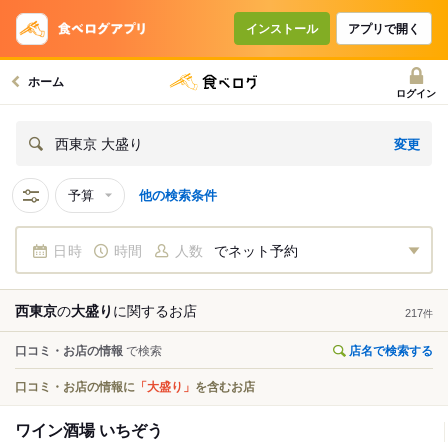
インストール
アプリで開く
ホーム
ログイン
変更
西東京 大盛り
予算
他の検索条件
日時
時間
人数
でネット予約
西東京
の
大盛り
に関する
お店
217
件
口コミ・お店の情報
で検索
店名で検索する
口コミ・お店の情報に
「大盛り」
を含むお店
ワイン酒場 いちぞう