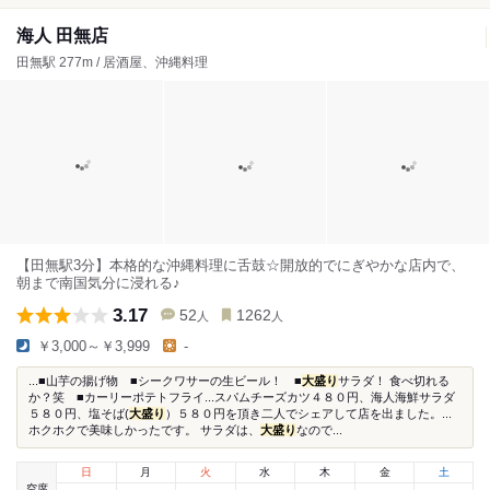
海人 田無店
田無駅 277m / 居酒屋、沖縄料理
【田無駅3分】本格的な沖縄料理に舌鼓☆開放的でにぎやかな店内で、
朝まで南国気分に浸れる♪
3.17
52
1262
人
人
￥3,000～￥3,999
-
...■山芋の揚げ物 ■シークワサーの生ビール！ ■
大盛り
サラダ！ 食べ切れる
か？笑 ■カーリーポテトフライ...スパムチーズカツ４８０円、海人海鮮サラダ
５８０円、塩そば(
大盛り
）５８０円を頂き二人でシェアして店を出ました。...
ホクホクで美味しかったです。 サラダは、
大盛り
なので...
日
月
火
水
木
金
土
空席