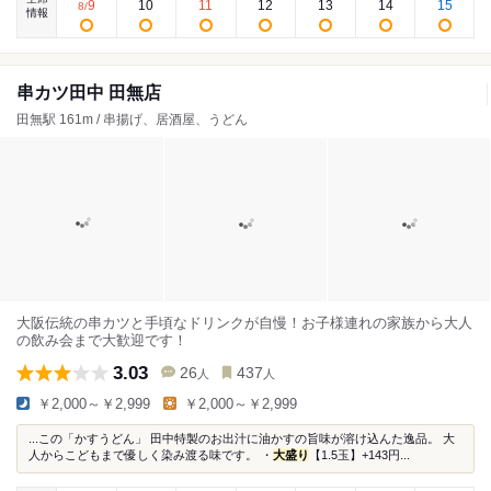
9
10
11
12
13
14
15
8
/
情報
串カツ田中 田無店
田無駅 161m / 串揚げ、居酒屋、うどん
大阪伝統の串カツと手頃なドリンクが自慢！お子様連れの家族から大人
の飲み会まで大歓迎です！
3.03
26
437
人
人
￥2,000～￥2,999
￥2,000～￥2,999
...この「かすうどん」 田中特製のお出汁に油かすの旨味が溶け込んた逸品。 大
人からこどもまで優しく染み渡る味です。 ・
大盛り
【1.5玉】+143円...