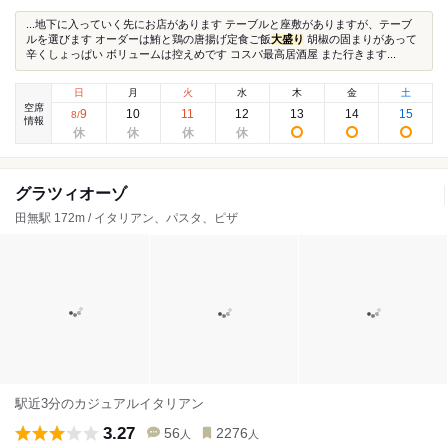
...地下に入っていく先にお店があります テーブルと座敷がありますが、テーブ
ルを選びます オーダーは鮪と鶏の唐揚げ定食ご飯
大盛り
胡椒の固まりがあって
辛くしょっぱい ボリュームは控えめです コスパ最高居酒屋 また行きます...
日
月
火
水
木
金
土
空席
9
10
11
12
13
14
15
8
/
情報
グラツィオーゾ
田無駅 172m / イタリアン、パスタ、ピザ
駅近3分のカジュアルイタリアン
3.27
56
2276
人
人