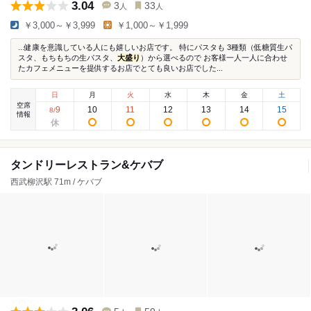
3.04
3
33
人
人
￥3,000～￥3,999
￥1,000～￥1,999
...健康を意識している人にも嬉しいお店です。 特にパスタも 3種類（低糖質生パ
スタ、もちもちの生パスタ、
大盛り
）から選べるので お客様一人一人に合わせ
たカフェメニューを提供するお店でとても良いお店でした...
日
月
火
水
木
金
土
空席
9
10
11
12
13
14
15
8
/
情報
タンドリーレストラン&ケバブ
西武柳沢駅 71m / ケバブ