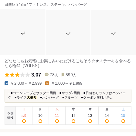
田無駅 848m / ファミレス、ステーキ、ハンバーグ
どなたにもお気軽にお楽しみいただけるごちそう☆★ステーキを食べる
なら断然【VOLKS】
3.07
78
599
人
人
￥2,000～￥2,999
￥1,000～￥1,999
...■コーンスープとサラダ一回目 ■サラダ2回目 ■日替わりランチはハンバー
グ ■ライス
大盛り
■ハンバーグ ■フルーツ ■クーポン無料ポテ...
日
月
火
水
木
金
土
空席
9
10
11
12
13
14
15
8
/
情報