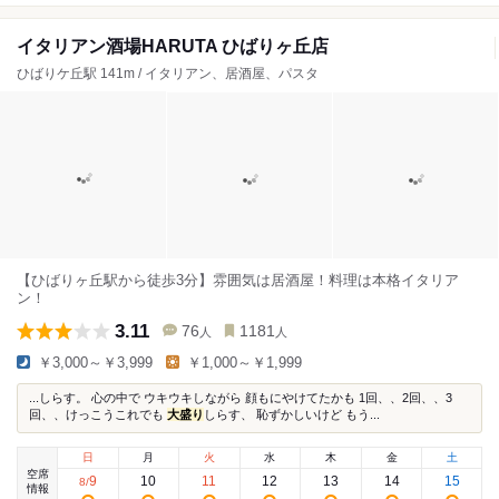
イタリアン酒場HARUTA ひばりヶ丘店
ひばりケ丘駅 141m / イタリアン、居酒屋、パスタ
【ひばりヶ丘駅から徒歩3分】雰囲気は居酒屋！料理は本格イタリア
ン！
3.11
76
1181
人
人
￥3,000～￥3,999
￥1,000～￥1,999
...しらす。 心の中で ウキウキしながら 顔もにやけてたかも 1回、、2回、、3
回、、けっこうこれでも
大盛り
しらす、 恥ずかしいけど もう...
日
月
火
水
木
金
土
空席
9
10
11
12
13
14
15
8
/
情報