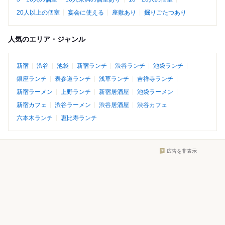
20人以上の個室
宴会に使える
座敷あり
掘りごたつあり
人気のエリア・ジャンル
新宿
渋谷
池袋
新宿ランチ
渋谷ランチ
池袋ランチ
銀座ランチ
表参道ランチ
浅草ランチ
吉祥寺ランチ
新宿ラーメン
上野ランチ
新宿居酒屋
池袋ラーメン
新宿カフェ
渋谷ラーメン
渋谷居酒屋
渋谷カフェ
六本木ランチ
恵比寿ランチ
広告を非表示