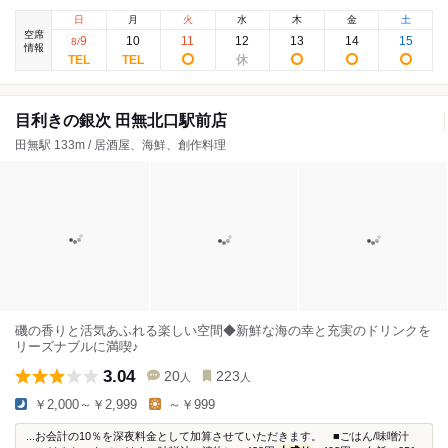
日
月
火
水
木
金
土
空席
9
10
11
12
13
14
15
8
/
情報
目利きの銀次 田無北口駅前店
田無駅 133m / 居酒屋、海鮮、創作料理
磯の香りと活気あふれる楽しい空間◆新鮮な海の幸と充実のドリンクを
リーズナブルに満喫♪
3.04
20
223
人
人
￥2,000～￥2,999
～￥999
...お会計の10％を深夜料金として加算させていただきます。 ■ごはん/味噌汁