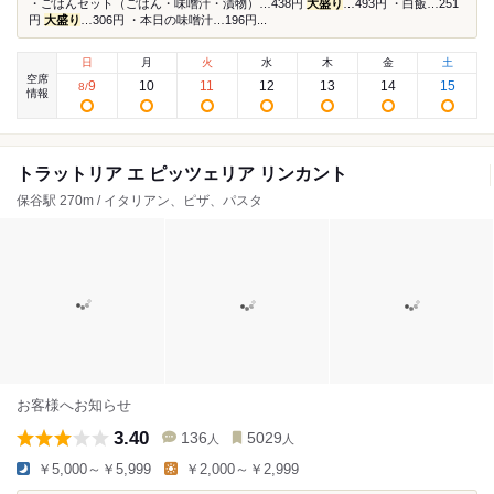
・ごはんセット（ごはん・味噌汁・漬物）…438円
大盛り
…493円 ・白飯…251
円
大盛り
…306円 ・本日の味噌汁…196円...
日
月
火
水
木
金
土
空席
9
10
11
12
13
14
15
8
/
情報
トラットリア エ ピッツェリア リンカント
保谷駅 270m / イタリアン、ピザ、パスタ
お客様へお知らせ
3.40
136
5029
人
人
￥5,000～￥5,999
￥2,000～￥2,999