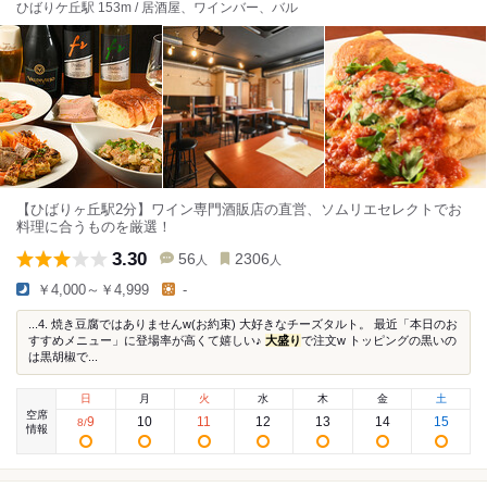
ひばりケ丘駅 153m / 居酒屋、ワインバー、バル
【ひばりヶ丘駅2分】ワイン専門酒販店の直営、ソムリエセレクトでお
料理に合うものを厳選！
3.30
56
2306
人
人
￥4,000～￥4,999
-
...4. 焼き豆腐ではありませんw(お約束) 大好きなチーズタルト。 最近「本日のお
すすめメニュー」に登場率が高くて嬉しい♪
大盛り
で注文w トッピングの黒いの
は黒胡椒で...
日
月
火
水
木
金
土
空席
9
10
11
12
13
14
15
8
/
情報