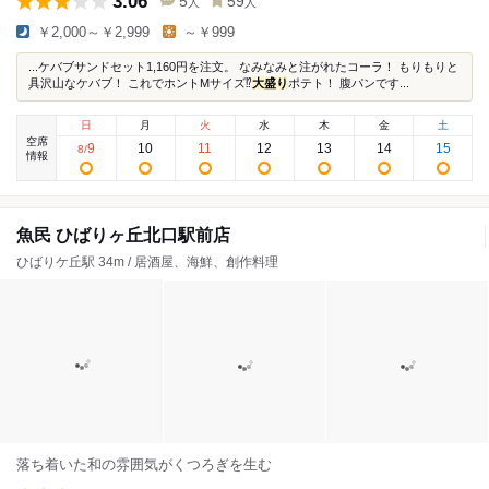
3.06
5
59
人
人
￥2,000～￥2,999
～￥999
...ケバブサンドセット1,160円を注文。 なみなみと注がれたコーラ！ もりもりと
具沢山なケバブ！ これでホントMサイズ⁉︎
大盛り
ポテト！ 腹パンです...
日
月
火
水
木
金
土
空席
9
10
11
12
13
14
15
8
/
情報
魚民 ひばりヶ丘北口駅前店
ひばりケ丘駅 34m / 居酒屋、海鮮、創作料理
落ち着いた和の雰囲気がくつろぎを生む