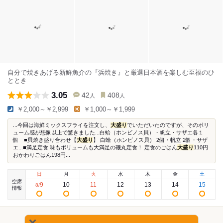
自分で焼きあげる新鮮魚介の『浜焼き』と厳選日本酒を楽しむ至福のひ
ととき
3.05
42
408
人
人
￥2,000～￥2,999
￥1,000～￥1,999
...今回は海鮮ミックスフライを注文し、
大盛り
でいただいたのですが、そのボリ
ューム感が想像以上で驚きました...白蛤（ホンビノス貝）・帆立・サザエ各１
個 ■貝焼き盛り合わせ【
大盛り
】 白蛤（ホンビノス貝） 2個・帆立 2個・サザ
エ...■満足定食 味もボリュームも大満足の磯丸定食！ 定食のごはん
大盛り
110円
おかわりごはん198円...
日
月
火
水
木
金
土
空席
9
10
11
12
13
14
15
8
/
情報