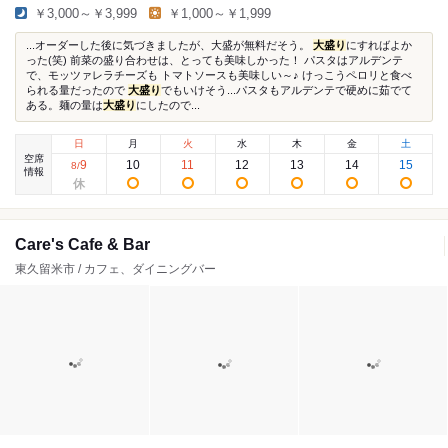
￥3,000～￥3,999
￥1,000～￥1,999
...オーダーした後に気づきましたが、大盛が無料だそう。
大盛り
にすればよか
った(笑) 前菜の盛り合わせは、とっても美味しかった！ パスタはアルデンテ
で、モッツァレラチーズも トマトソースも美味しい～♪ けっこうペロリと食べ
られる量だったので
大盛り
でもいけそう...パスタもアルデンテで硬めに茹でて
ある。麺の量は
大盛り
にしたので...
日
月
火
水
木
金
土
空席
9
10
11
12
13
14
15
8
/
情報
Care's Cafe & Bar
東久留米市 / カフェ、ダイニングバー