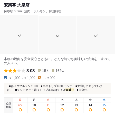
安楽亭 大泉店
保谷駅 609m / 焼肉、ホルモン、韓国料理
本物の焼肉を安全安心とともに。どんな時でも美味しい焼肉を、すべて
の人々へ。
3.03
15
169
人
人
￥1,000～￥1,999
～￥999
...■得々ダブルランチ100 ■牛牛トリプル200ランチ ■大通りに面していま
す。 ■ランチセット得々トリプル150gライス
大盛り
■自分好...
日
月
火
水
木
金
土
空席
9
10
11
12
13
14
15
8
/
情報