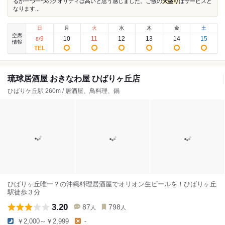
るが一つ一つのクオリティは高いと思う感じました。ご飯の
大盛り
はサービスと
なります...
日
月
火
水
木
金
土
空席
9
10
11
12
13
14
15
8
/
情報
琉球居酒屋 おきなわ屋 ひばりヶ丘店
ひばりケ丘駅 260m / 居酒屋、鳥料理、鍋
ひばりヶ丘唯一？の沖縄料理居酒屋でオリオン生ビールを！ひばりヶ丘
駅徒歩３分
3.20
87
798
人
人
￥2,000～￥2,999
-