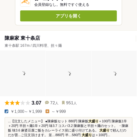
会員登録なし。無料ですぐ使える
アプリを開く
陳麻家 東十条店
東十条駅 167m / 四川料理、担々麺
3.07
72
951
人
人
￥1,000～￥1,999
～￥999
...【注文したメニュー】 ●陳麻飯セット 880円 陳麻飯
大盛り
＋100円 陳麻飯1辛
＋20円 半担々麺1辛＋20円 味3.7 コスパ3.2 陳麻飯と半担々麺のセット。 ・陳麻
飯 味3.6 麻婆豆腐ご飯をカレーライス状に盛り付けてある。
大盛り
で頼んだの
だが普...ご注文頂けます。 並…880円 半…580円
大盛り
は＋100円...