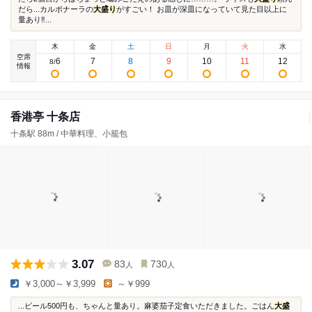
だら...カルボナーラの
大盛り
がすごい！ お皿が深皿になっていて見た目以上に
量あり‼︎...
木
金
土
日
月
火
水
空席
6
7
8
9
10
11
12
8
/
情報
香港亭 十条店
十条駅 88m / 中華料理、小籠包
3.07
83
730
人
人
￥3,000～￥3,999
～￥999
...ビール500円も、ちゃんと量あり。麻婆茄子定食いただきました。ごはん
大盛