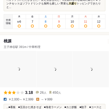
ンチセットはソフトドリンクも無料も嬉しい 野菜も
大盛り
トッピングできたり
と...
木
金
土
日
月
火
水
空席
6
7
8
9
10
11
12
8
/
情報
桃源
王子神谷駅 391m / 中華料理
3.18
26
450
人
人
￥2,000～￥2,999
～￥999
...■看板 ■五目かた焼きそば ■海老ラーメン ■カニ炒飯 ■餃子 ■コースと