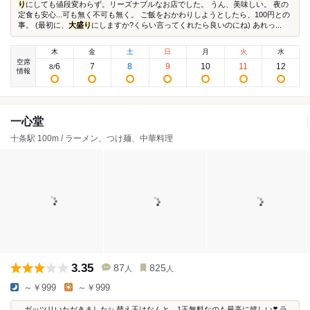
り
にしても値段変わらず。リーズナブルなお店でした。 うん、美味しい。 夜の
定食も安心...可も無く不可も無く。 ご飯をおかわりしようとしたら、100円との
事。 (最初に、
大盛り
にしますか?くらい言ってくれたら良いのにね) あれっ...
木
金
土
日
月
火
水
空席
6
7
8
9
10
11
12
8
/
情報
一心堂
十条駅 100m / ラーメン、つけ麺、中華料理
3.35
87
825
人
人
～￥999
～￥999
...ガッツリいただきました✨ 替え玉はなんと、1玉無料なのも最高に嬉しい❣️ ラ