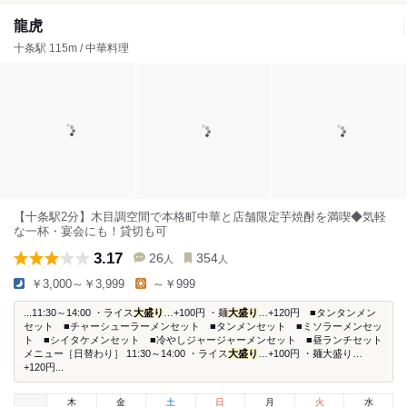
龍虎
十条駅 115m / 中華料理
【十条駅2分】木目調空間で本格町中華と店舗限定芋焼酎を満喫◆気軽
な一杯・宴会にも！貸切も可
3.17
26
354
人
人
￥3,000～￥3,999
～￥999
...11:30～14:00 ・ライス
大盛り
…+100円 ・麺
大盛り
…+120円 ■タンタンメン
セット ■チャーシューラーメンセット ■タンメンセット ■ミソラーメンセッ
ト ■シイタケメンセット ■冷やしジャージャーメンセット ■昼ランチセット
メニュー［日替わり］ 11:30～14:00 ・ライス
大盛り
…+100円 ・麺大盛り…
+120円...
木
金
土
日
月
火
水