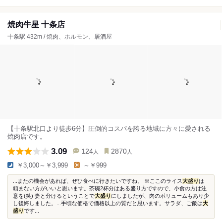
焼肉牛星 十条店
十条駅 432m / 焼肉、ホルモン、居酒屋
【十条駅北口より徒歩6分】圧倒的コスパを誇る地域に方々に愛される
焼肉店です。
3.09
124
2870
人
人
￥3,000～￥3,999
～￥999
...またの機会があれば、ぜひ食べに行きたいですね。 ※ここのライス
大盛り
は
頼まない方がいいと思います。茶碗2杯分はある盛り方ですので、小食の方は注
意を(笑) 妻と分けるということで
大盛り
にしましたが、肉のボリュームもあり少
し後悔しました。...手頃な価格で価格以上の質だと思います。サラダ、ご飯は
大
盛り
です...