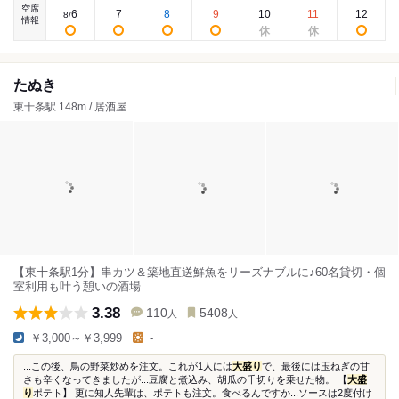
空席
6
7
8
9
10
11
12
8
/
情報
たぬき
東十条駅 148m / 居酒屋
【東十条駅1分】串カツ＆築地直送鮮魚をリーズナブルに♪60名貸切・個
室利用も叶う憩いの酒場
3.38
110
5408
人
人
￥3,000～￥3,999
-
...この後、鳥の野菜炒めを注文。これが1人には
大盛り
で、最後には玉ねぎの甘
さも辛くなってきましたが...豆腐と煮込み、胡瓜の千切りを乗せた物。 【
大盛
り
ポテト】 更に知人先輩は、ポテトも注文。食べるんですか...ソースは2度付け