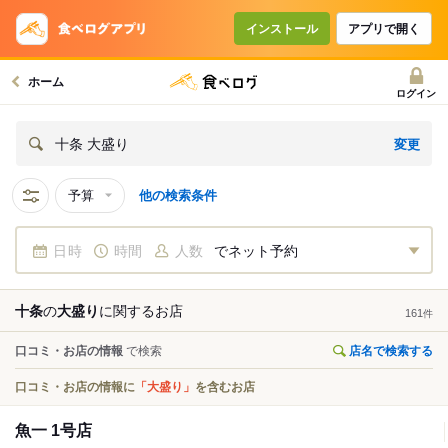
インストール
アプリで開く
ホーム
ログイン
変更
十条 大盛り
予算
他の検索条件
日時
時間
人数
でネット予約
十条
の
大盛り
に関する
お店
161
件
口コミ・お店の情報
で検索
店名で検索する
口コミ・お店の情報に
「大盛り」
を含むお店
魚一 1号店