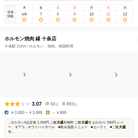
木
金
土
日
月
火
水
空席
6
7
8
9
10
11
12
8
/
情報
ホルモン焼肉 縁 十条店
十条駅 216m / ホルモン、焼肉、韓国料理
3.07
50
893
人
人
￥3,000～￥3,999
～￥999
...ホルモン6点定食 1,200円 ご飯
大盛り
無料 ご飯
大盛り
おかわり 350円 レバ
ー、ギアラ...キウイハイボール ■飲み放題メニュー ■上ハラミ ■ご飯
大盛
り
...