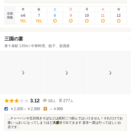
木
金
土
日
月
火
水
空席
6
7
8
9
10
11
12
8
/
情報
三国の宴
東十条駅 135m / 中華料理、餃子、居酒屋
3.12
16
277
人
人
￥2,000～￥2,999
～￥999
...チャーハンや五目焼きそばなどは絶対二つ頼んではいけません！それだけでお
腹いっぱいになってしまうほど
大盛り
で出てきます 是非一度は行ってほしいお
店です...