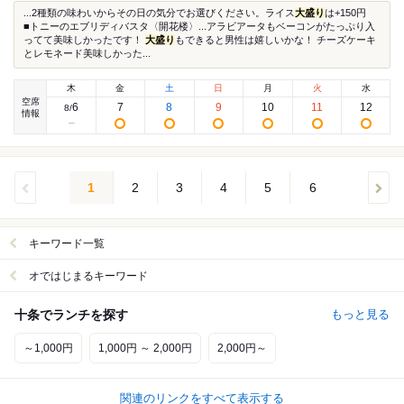
...2種類の味わいからその日の気分でお選びください。ライス
大盛り
は+150円
■トニーのエブリディバスタ〈開花楼〉...アラビアータもベーコンがたっぷり入
ってて美味しかったです！
大盛り
もできると男性は嬉しいかな！ チーズケーキ
とレモネード美味しかった...
木
金
土
日
月
火
水
空席
6
7
8
9
10
11
12
8
/
情報
1
2
3
4
5
6
キーワード一覧
オではじまるキーワード
十条でランチを探す
もっと見る
～1,000円
1,000円 ～ 2,000円
2,000円～
関連のリンクをすべて表示する