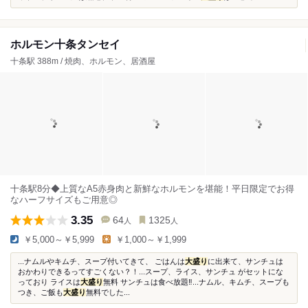
ホルモン十条タンセイ
十条駅 388m / 焼肉、ホルモン、居酒屋
十条駅8分◆上質なA5赤身肉と新鮮なホルモンを堪能！平日限定でお得
なハーフサイズもご用意◎
3.35
64
1325
人
人
￥5,000～￥5,999
￥1,000～￥1,999
...ナムルやキムチ、スープ付いてきて、 ごはんは
大盛り
に出来て、サンチュは
おかわりできるってすごくない？！...スープ、ライス、サンチュ がセットにな
っており ライスは
大盛り
無料 サンチュは食べ放題‼︎...ナムル、キムチ、スープも
つき、ご飯も
大盛り
無料でした...