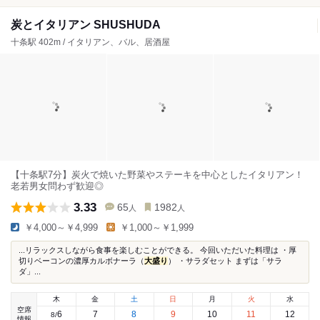
炭とイタリアン SHUSHUDA
十条駅 402m / イタリアン、バル、居酒屋
【十条駅7分】炭火で焼いた野菜やステーキを中心としたイタリアン！
老若男女問わず歓迎◎
3.33
65
1982
人
人
￥4,000～￥4,999
￥1,000～￥1,999
...リラックスしながら食事を楽しむことができる。 今回いただいた料理は ・厚
切りベーコンの濃厚カルボナーラ（
大盛り
） ・サラダセット まずは「サラ
ダ」...
木
金
土
日
月
火
水
空席
6
7
8
9
10
11
12
8
/
情報