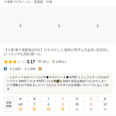
十条駅 217m / バル、居酒屋、洋食
【十条/東十条駅徒歩5分】ガヤガヤした場所が苦手な方必見♪住宅街に
ひっそり佇む隠れ家バル。
3.17
40
1461
人
人
￥3,000～￥3,999
-
...トルティーヤのパリパリピザ◆マルゲリータ◆ 870円 トリュフとチーズのポテ
トフライ 680円 パスタ 970円 パスタ
大盛り
440円 先日は初めて1人カウンター
にて堪能させて頂きました〜✨ 1人だとマスターのお気遣いでハーフにもして頂
き...
木
金
土
日
月
火
水
空席
6
7
8
9
10
11
12
8
/
情報