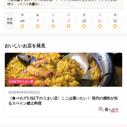
噌汁...（ライス
大盛り
）...
木
金
土
日
月
火
水
空席
6
7
8
9
10
11
12
8
/
情報
おいしいお店を発見
3.5以下のうまい店
2026年08月04日(火)
〈食べログ3.5以下のうまい店〉ここは通いたい！ 現代の感性が光
るスペイン郷土料理