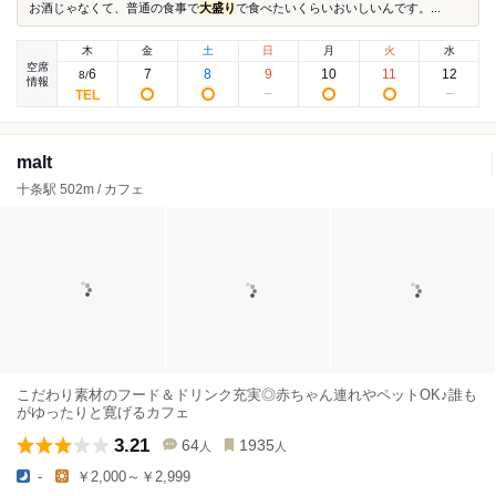
お酒じゃなくて、普通の食事で
大盛り
で食べたいくらいおいしいんです。...
木
金
土
日
月
火
水
空席
6
7
8
9
10
11
12
8
/
情報
malt
十条駅 502m / カフェ
こだわり素材のフード＆ドリンク充実◎赤ちゃん連れやペットOK♪誰も
がゆったりと寛げるカフェ
3.21
64
1935
人
人
-
￥2,000～￥2,999