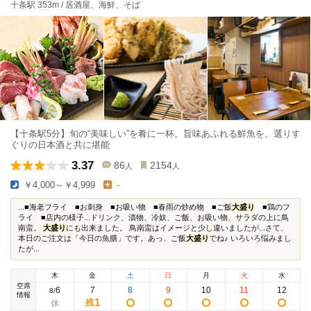
十条駅 353m / 居酒屋、海鮮、そば
【十条駅5分】旬の“美味しい”を肴に一杯。旨味あふれる鮮魚を、選りす
ぐりの日本酒と共に堪能
3.37
86
2154
人
人
￥4,000～￥4,999
-
...■海老フライ ■お刺身 ■お吸い物 ■春雨の炒め物 ■ご飯
大盛り
■鶏のフ
ライ ■店内の様子...ドリンク、漬物、冷奴、ご飯、お吸い物、サラダの上に鳥
南蛮。
大盛り
にも出来ました。 鳥南蛮はイメージと少し違いましたが...さて、
本日のご注文は「今日の魚膳」です。あっ、ご飯
大盛り
でね♪ いろいろ悩みまし
たが...
木
金
土
日
月
火
水
空席
6
7
8
9
10
11
12
8
/
情報
1
残