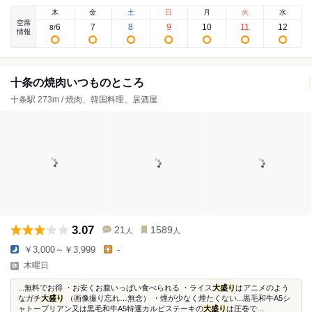
木
金
土
日
月
火
水
空席
6
7
8
9
10
11
12
8
/
情報
十条の焼肉いつものところ
十条駅 273m / 焼肉、韓国料理、居酒屋
3.07
21
1589
人
人
￥3,000～￥3,999
-
木曜日
...無料でお得 ・お安くお腹いっぱい食べられる ・ライス
大盛り
はアニメのよう
なガチ
大盛り
（画像撮り忘れ…無念） ・煙が少なく煙たくない...黒毛和牛A5シ
ャトーブリアン又は黒毛和牛A5特選カルビステーキの
大盛り
は圧巻で...