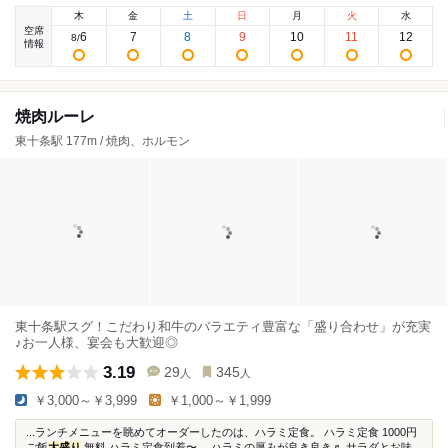
木
金
土
日
月
火
水
空席
6
7
8
9
10
11
12
8
/
情報
焼肉ルーレ
東十条駅 177m / 焼肉、ホルモン
東十条駅スグ！こだわり和牛のバラエティ豊富な「盛り合わせ」が充実
♪お一人様、宴会も大歓迎◎
3.19
29
345
人
人
￥3,000～￥3,999
￥1,000～￥1,999
...ランチメニューを眺めてオーダーしたのは、ハラミ定食。 ハラミ定食 1000円
ご飯
大盛り
無料 ハラミ定食到着〜。 ハラミの厚みが良き良き♬ サラダとお味