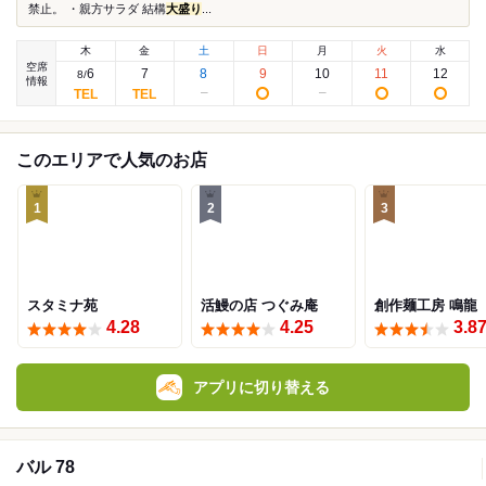
禁止。 ・親方サラダ 結構
大盛り
...
木
金
土
日
月
火
水
空席
6
7
8
9
10
11
12
8
/
情報
このエリアで人気のお店
1
2
3
スタミナ苑
活鰻の店 つぐみ庵
創作麺工房 鳴龍
4.28
4.25
3.8
アプリに切り替える
バル 78