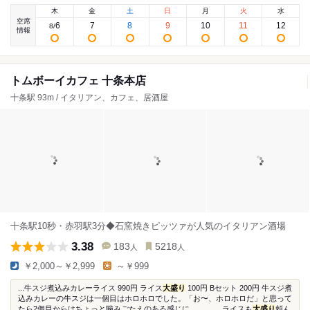
木
金
土
日
月
火
水
空席
6
7
8
9
10
11
12
8
/
情報
トムボーイカフェ 十条本店
十条駅 93m / イタリアン、カフェ、居酒屋
十条駅10秒・赤羽駅3分◆石窯焼きピッツァが人気のイタリアン酒場
3.38
183
5218
人
人
￥2,000～￥2,999
～￥999
...牛スジ煮込みカレーライス 990円 ライス
大盛り
100円 Bセット 200円 牛スジ煮
込みカレーの牛スジは一個目はホロホロでした。「お〜、ホロホロだ」と思って
たら2個目からはちょっと噛みごたえのある感じに………。 ライスも
大盛り
頼ん