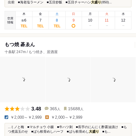
出前 ■海老塩ラーメン ■五目炒飯 ■五目チャーハン
大盛り
(850)...
木
金
土
日
月
火
水
空席
6
7
8
9
10
11
12
8
/
情報
もつ焼 碁ゑん
十条駅 247m / もつ焼き、居酒屋
3.48
365
15688
人
人
￥2,000～￥2,999
￥2,000～￥2,999
...ミノと梅 ■マルチョウ 小腸 ■牛ハツ刺 ■長芋のにんにく酢醤油漬け ■も
つ煮温玉のせ ■ばら軟骨めしハーフ ■ばら軟骨めし
大盛り
■も...