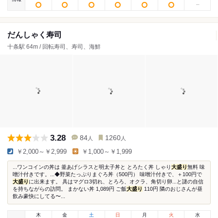
だんしゃく寿司
十条駅 64m / 回転寿司、寿司、海鮮
3.28
84
1260
人
人
￥2,000～￥2,999
￥1,000～￥1,999
...ワンコインの丼は 釜あげシラスと明太子丼と とろたく丼 しゃり
大盛り
無料 味
噌汁付きです。...◆野菜たっぷりまぐろ丼（500円） 味噌汁付きで、＋100円で
大盛り
に出来ます。 具はマグロ3切れ、とろろ、オクラ、角切り卵...と謎の自信
を持ちながらの訪問。 まかない丼 1,089円 ご飯
大盛り
110円 隣のおじさんが昼
飲み豪快にしてる〜...
木
金
土
日
月
火
水