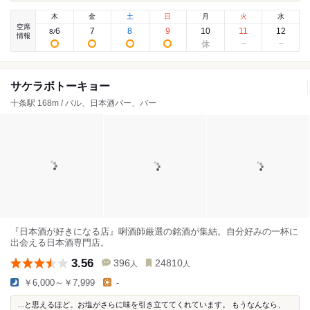
木
金
土
日
月
火
水
空席
6
7
8
9
10
11
12
8
/
情報
サケラボトーキョー
十条駅 168m / バル、日本酒バー、バー
『日本酒が好きになる店』唎酒師厳選の銘酒が集結。自分好みの一杯に
出会える日本酒専門店。
3.56
396
24810
人
人
￥6,000～￥7,999
-
...と思えるほど。お塩がさらに味を引き立ててくれています。 もうなんなら、