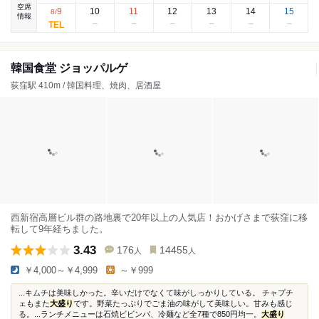
空席
9
10
11
12
13
14
15
8
/
情報
韓国食堂 ジョッパルゲ
荻窪駅 410m / 韓国料理、焼肉、居酒屋
西新宿高層ビル群の路地裏で20年以上の人気店！おかげさまで荻窪に移
転して9年経ちました。
3.43
176
14455
人
人
￥4,000～￥4,999
～￥999
...キムチは美味しかった。辛いだけでなくて味がしっかりしている。 チャプチ
ェもまた
大盛り
です。野菜たっぷりでごま油の味がして美味しい。甘みも感じ
る。...ランチメニューは石焼ビビンバ、冷麺など全7種で850円均一。
大盛り