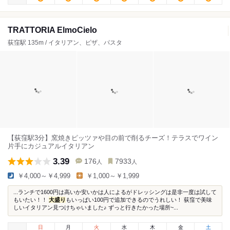
TRATTORIA ElmoCielo
荻窪駅 135m / イタリアン、ピザ、パスタ
【荻窪駅3分】窯焼きピッツァや目の前で削るチーズ！テラスでワイン
片手にカジュアルイタリアン
3.39
176
7933
人
人
￥4,000～￥4,999
￥1,000～￥1,999
...ランチで1600円は高いか安いかは人によるがドレッシングは是非一度は試して
もいたい！！
大盛り
もいっぱい100円で追加できるのでうれしい！ 荻窪で美味
しいイタリアン見つけちゃいました♪ ずっと行きたかった場所~...
日
月
火
水
木
金
土