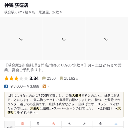
神鶏 荻窪店
荻窪駅 67m / 焼き鳥、居酒屋、水炊き
【荻窪駅1分 鶏料理専門店/博多とりかわ/水炊き】月～土は24時まで営
業。宴会ご予約承り中。
3.34
235
15162
人
人
￥3,000～￥3,999
-
...同じようなものかな? 700円で安いし。 ご飯
大盛り
無料とのこと。 好意に甘え
ることにします。 飲み物もセットで 烏龍茶お願いしました。 待つこと数分でカ
ウンター越しでの提供です。 山賊は残念ながら、 唐揚げにオーロラソースかけ
たものでした。
大盛り
は結構...■スーパームーンの日でした。 ■全身揚げ ■
大
盛り
フライドポテト...
日
月
火
水
木
金
土
空席