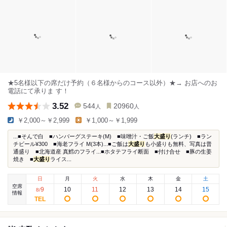
★5名様以下の席だけ予約（６名様からのコース以外）★→ お店へのお
電話にて承りま す！
3.52
544
20960
人
人
￥2,000～￥2,999
￥1,000～￥1,999
...■そんで白 ■ハンバーグステーキ(M) ■味噌汁・ご飯
大盛り
(ランチ) ■ラン
チビール¥300 ■海老フライ M(3本)...■ご飯は
大盛り
も小盛りも無料、写真は普
通盛り ■北海道産 真鱈のフライ...■ホタテフライ断面 ■付け合せ ■豚の生姜
焼き ■
大盛り
ライス...
日
月
火
水
木
金
土
空席
9
10
11
12
13
14
15
8
/
情報