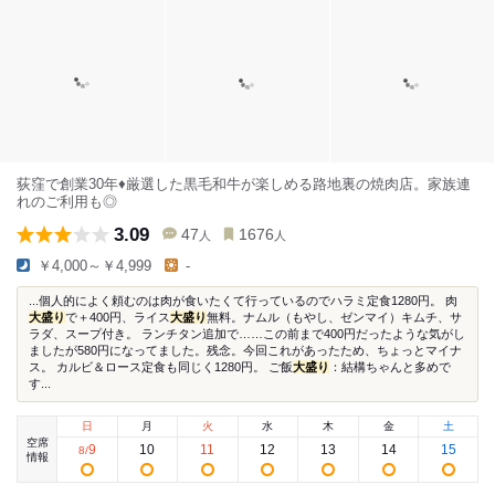
荻窪で創業30年♦︎厳選した黒毛和牛が楽しめる路地裏の焼肉店。家族連
れのご利用も◎
3.09
47
1676
人
人
￥4,000～￥4,999
-
...個人的によく頼むのは肉が食いたくて行っているのでハラミ定食1280円。 肉
大盛り
で＋400円、ライス
大盛り
無料。ナムル（もやし、ゼンマイ）キムチ、サ
ラダ、スープ付き。 ランチタン追加で……この前まで400円だったような気がし
ましたが580円になってました。残念。今回これがあったため、ちょっとマイナ
ス。 カルビ＆ロース定食も同じく1280円。 ご飯
大盛り
：結構ちゃんと多めで
す...
日
月
火
水
木
金
土
空席
9
10
11
12
13
14
15
8
/
情報