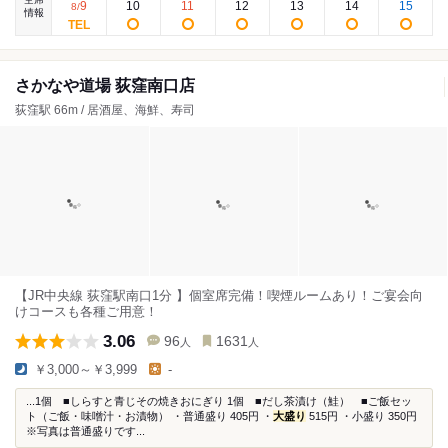
9
10
11
12
13
14
15
8
/
情報
さかなや道場 荻窪南口店
荻窪駅 66m / 居酒屋、海鮮、寿司
【JR中央線 荻窪駅南口1分 】個室席完備！喫煙ルームあり！ご宴会向
けコースも各種ご用意！
3.06
96
1631
人
人
￥3,000～￥3,999
-
...1個 ■しらすと青じその焼きおにぎり 1個 ■だし茶漬け（鮭） ■ご飯セッ
ト（ご飯・味噌汁・お漬物） ・普通盛り 405円 ・
大盛り
515円 ・小盛り 350円
※写真は普通盛りです...