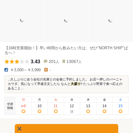
【16時営業開始！】早い時間から飲みたい方は、ぜひ"NORTH SHIP"ば
るへ！
3.43
201
13067
人
人
￥3,000～￥3,999
-
...久しぶりに会う会社の先輩との会食に予約しました。 お店一押しのバーニャ
カウダ、気になって早速注文したら なんと
大盛り
!! たっぷり野菜で食べ応えの
あること...
日
月
火
水
木
金
土
空席
9
10
11
12
13
14
15
8
/
情報