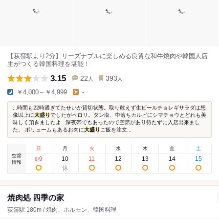
【荻窪駅より2分】リーズナブルに楽しめる良質な和牛焼肉や韓国人店
主がつくる韓国料理を堪能！
3.15
22
393
人
人
￥4,000～￥4,999
-
...時間も22時過ぎてたせいか貸切状態。取り敢えず生ビールチョレギサラダは想
像以上に
大盛り
でしたがペロリ。タン塩、中落ちカルビにシマチョウとどれも美
味しく頂きましたよ...深夜帯でもあったので空席があり待たずに入店出来まし
た。 ボリュームもあるお肉に
大盛り
ご飯を注文...
日
月
火
水
木
金
土
空席
9
10
11
12
13
14
15
8
/
情報
焼肉処 四季の家
荻窪駅 180m / 焼肉、ホルモン、韓国料理