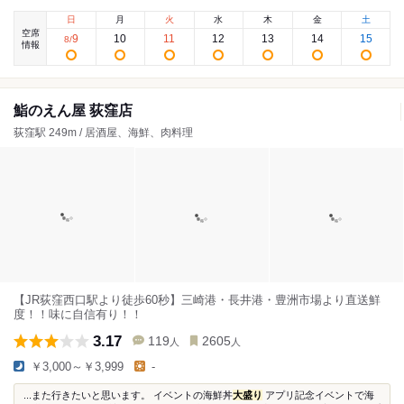
日
月
火
水
木
金
土
空席
9
10
11
12
13
14
15
8
/
情報
鮨のえん屋 荻窪店
荻窪駅 249m / 居酒屋、海鮮、肉料理
【JR荻窪西口駅より徒歩60秒】三崎港・長井港・豊洲市場より直送鮮
度！！味に自信有り！！
3.17
119
2605
人
人
￥3,000～￥3,999
-
...また行きたいと思います。 イベントの海鮮丼
大盛り
アプリ記念イベントで海