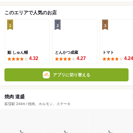
このエリアで人気のお店
1
2
3
鮨 しゅん輔
とんかつ成蔵
トマト
4.32
4.27
4.2
アプリに切り替える
焼肉 道盛
荻窪駅 244m / 焼肉、ホルモン、ステーキ