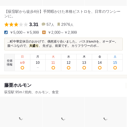
【荻窪駅から徒歩4分】手間暇かけた本格ビストロを、日常のワンシー
ンに。
3.31
57
2976
人
人
￥5,000～￥5,999
￥2,000～￥2,999
...町中華定休日のおかげで、偶然巡り合いました。 パスタlunchを、オーダー。
腹ペコなので、
大盛り
。 先ずは、前菜です。 カリフラワーのポ...
日
月
火
水
木
金
土
空席
9
10
11
12
13
14
15
8
/
情報
藤栗ホルモン
荻窪駅 95m / 焼肉、ホルモン、食堂