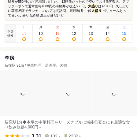
鮮丼が550円なので訪問しました。 12時前だったので空いており前客数名、アプ
リクーポンで通常価格1000円の海鮮丼が税込550円、
大盛り
は➕100円...久しぶり
に荻窪界隈でランチ このお店は初訪問。 ￼海鮮丼 ご飯
大盛り
ボリュームあっ
て良いね 盛りも綺麗 温玉が謎だけど...
日
月
火
水
木
金
土
空席
9
10
11
12
13
14
15
8
/
情報
李房
荻窪駅 91m / 中華料理、居酒屋、火鍋
荻窪駅1分◆本場の中華料理をリーズナブルに堪能◎宴会にも最適な食
べ飲み放題4,000円～！
3.31
102
2232
人
人