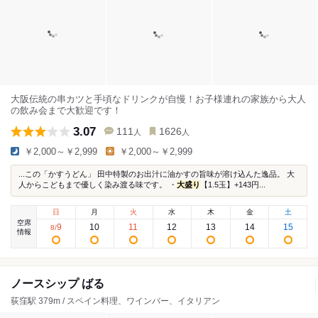
大阪伝統の串カツと手頃なドリンクが自慢！お子様連れの家族から大人
の飲み会まで大歓迎です！
3.07
111
1626
人
人
￥2,000～￥2,999
￥2,000～￥2,999
...この「かすうどん」 田中特製のお出汁に油かすの旨味が溶け込んた逸品。 大
人からこどもまで優しく染み渡る味です。 ・
大盛り
【1.5玉】+143円...
日
月
火
水
木
金
土
空席
9
10
11
12
13
14
15
8
/
情報
ノースシップ ばる
荻窪駅 379m / スペイン料理、ワインバー、イタリアン