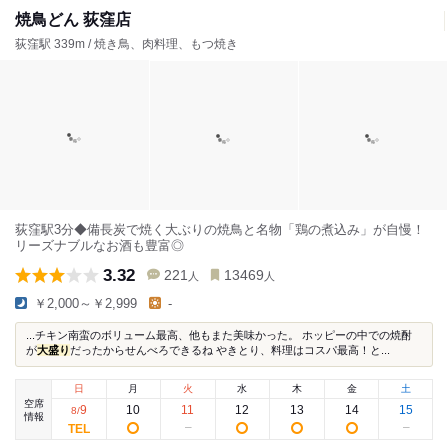
焼鳥どん 荻窪店
荻窪駅 339m / 焼き鳥、肉料理、もつ焼き
荻窪駅3分◆備長炭で焼く大ぶりの焼鳥と名物「鶏の煮込み」が自慢！
リーズナブルなお酒も豊富◎
3.32
221
13469
人
人
￥2,000～￥2,999
-
...チキン南蛮のボリューム最高、他もまた美味かった。 ホッピーの中での焼酎
が
大盛り
だったからせんべろできるね やきとり、料理はコスパ最高！と...
日
月
火
水
木
金
土
空席
9
10
11
12
13
14
15
8
/
情報