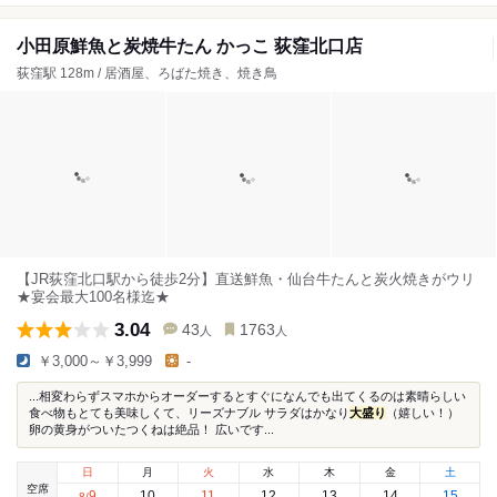
小田原鮮魚と炭焼牛たん かっこ 荻窪北口店
荻窪駅 128m / 居酒屋、ろばた焼き、焼き鳥
【JR荻窪北口駅から徒歩2分】直送鮮魚・仙台牛たんと炭火焼きがウリ
★宴会最大100名様迄★
3.04
43
1763
人
人
￥3,000～￥3,999
-
...相変わらずスマホからオーダーするとすぐになんでも出てくるのは素晴らしい
食べ物もとても美味しくて、リーズナブル サラダはかなり
大盛り
（嬉しい！）
卵の黄身がついたつくねは絶品！ 広いです...
日
月
火
水
木
金
土
空席
9
10
11
12
13
14
15
8
/