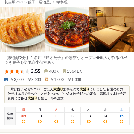
荻窪駅 293m / 餃子、居酒屋、中華料理
【荻窪駅2分】百名店『野方餃子』の別館がオープン◆職人が作る羽根
つき餃子を堪能◎半個室あり
3.55
480
13641
人
人
￥3,000～￥3,999
￥1,000～￥1,999
...紫蘇餃子定食W ¥990- ごはん
大盛り
無料なので
大盛り
にしました 普通の野方
餃子は本店で食べたことがあったので...焼き餃子12ヶの定食、麻辣坦々水餃子定
食共にご飯は
大盛り
と生ビールを注文...
日
月
火
水
木
金
土
空席
9
10
11
12
13
14
15
8
/
情報