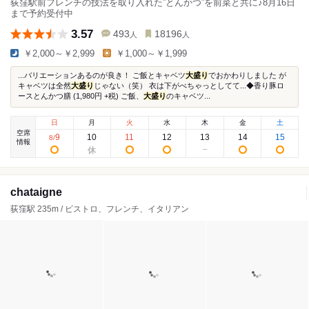
荻窪駅前フレンチの技法を取り入れた”とんかつ”を前菜と共に♪8月16日
まで予約受付中
3.57
493
18196
人
人
￥2,000～￥2,999
￥1,000～￥1,999
...バリエーションあるのが良き！ ご飯とキャベツ
大盛り
でおかわりしました が
キャベツは全然
大盛り
じゃない（笑） 衣は下がべちゃっとしてて...◆香り豚ロ
ースとんかつ膳 (1,980円 +税) ご飯、
大盛り
のキャベツ...
日
月
火
水
木
金
土
空席
9
10
11
12
13
14
15
8
/
情報
chataigne
荻窪駅 235m / ビストロ、フレンチ、イタリアン