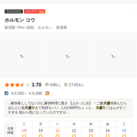
ホルモン コウ
荻窪駅 76m / 焼肉、ホルモン、居酒屋
3.70
686
27454
人
人
￥8,000～￥9,999
-
...豪快推ししてないのに豪快料理に驚き 【よかった点】 ・ご飯
大盛り
頼んだら
ほんとに超
大盛り
きて気持ちいい...1人6,000円ちょっと。
大盛り
ごはんがすご
すぎる 前から気になっていたのですが...
日
月
火
水
木
金
土
空席
9
10
11
12
13
14
15
8
/
情報