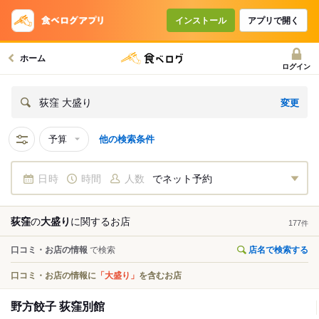
インストール
アプリで開く
ホーム
ログイン
変更
荻窪 大盛り
予算
他の検索条件
日時
時間
人数
でネット予約
荻窪
の
大盛り
に関する
お店
177
件
口コミ・お店の情報
で検索
店名で検索する
口コミ・お店の情報に
「大盛り」
を含むお店
野方餃子 荻窪別館