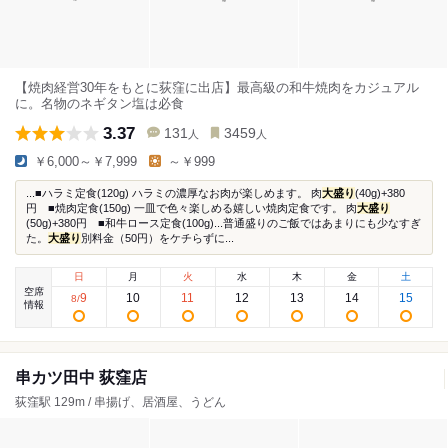
【焼肉経営30年をもとに荻窪に出店】最高級の和牛焼肉をカジュアル
に。名物のネギタン塩は必食
3.37
131
3459
人
人
￥6,000～￥7,999
～￥999
...■ハラミ定食(120g) ハラミの濃厚なお肉が楽しめます。 肉
大盛り
(40g)+380
円 ■焼肉定食(150g) 一皿で色々楽しめる嬉しい焼肉定食です。 肉
大盛り
(50g)+380円 ■和牛ロース定食(100g)...普通盛りのご飯ではあまりにも少なすぎ
た。
大盛り
別料金（50円）をケチらずに...
日
月
火
水
木
金
土
空席
9
10
11
12
13
14
15
8
/
情報
串カツ田中 荻窪店
荻窪駅 129m / 串揚げ、居酒屋、うどん