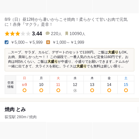
8/9（日）昼12時から暑いからこそ焼肉！柔らかくて甘いお肉で元気
に！赤身『マクラ』是非！
3.44
220
10090
人
人
￥5,000～￥5,999
￥1,000～￥1,999
...スープ、サラダ、カルビ、デザートのセットで1100円。 ご飯は
大盛り
もOK。
お肉、美味しかった〜！！ この値段で...一番人気のカルビ定食1160円です。お
肉は8切れくらい。ご飯は
大盛り
が中盛り、小盛りでお願いできます...ナムルが
一緒に出てきて、大ライスを頼む。ライスは
大盛り
でも無料は嬉しい限り...
日
月
火
水
木
金
土
空席
9
10
11
12
13
14
15
8
/
情報
焼肉 とみ
荻窪駅 280m / 焼肉