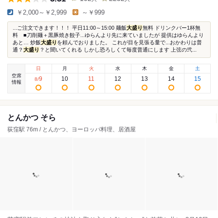
￥2,000～￥2,999
～￥999
...ご注文できます！！！ 平日11:00～15:00 麺飯
大盛り
無料 ドリンクバー1杯無
料 ■刀削麺＋黒豚焼き餃子...ゆらんより先に来ていましたが 提供はゆらんより
あと… 炒飯
大盛り
を頼んでおりました。 これが目を見張る量で...おかわりは普
通？
大盛り
？と聞いてくれる しかし恐ろしくて毎度普通にします 上弦の弐...
日
月
火
水
木
金
土
空席
9
10
11
12
13
14
15
8
/
情報
とんかつ そら
荻窪駅 76m / とんかつ、ヨーロッパ料理、居酒屋