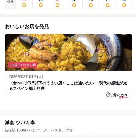
情報
おいしいお店を発見
3.5以下のうまい店
2026年08月04日(火)
〈食べログ3.5以下のうまい店〉ここは通いたい！ 現代の感性が光
るスペイン郷土料理
洋食 ツバキ亭
荻窪駅 158m / ハンバーグ、パスタ、洋食