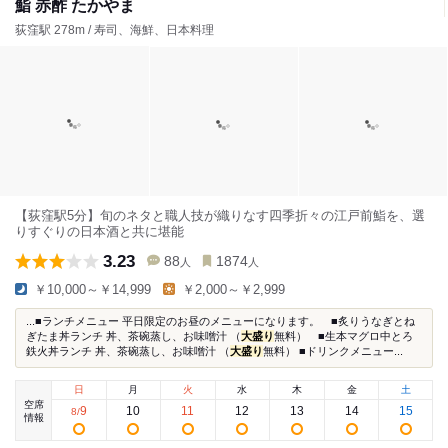
鮨 赤酢 たかやま
荻窪駅 278m / 寿司、海鮮、日本料理
【荻窪駅5分】旬のネタと職人技が織りなす四季折々の江戸前鮨を、選
りすぐりの日本酒と共に堪能
3.23
88
1874
人
人
￥10,000～￥14,999
￥2,000～￥2,999
...■ランチメニュー 平日限定のお昼のメニューになります。 ■炙りうなぎとね
ぎたま丼ランチ 丼、茶碗蒸し、お味噌汁 （
大盛り
無料） ■生本マグロ中とろ
鉄火丼ランチ 丼、茶碗蒸し、お味噌汁 （
大盛り
無料） ■ドリンクメニュー...
日
月
火
水
木
金
土
空席
9
10
11
12
13
14
15
8
/
情報