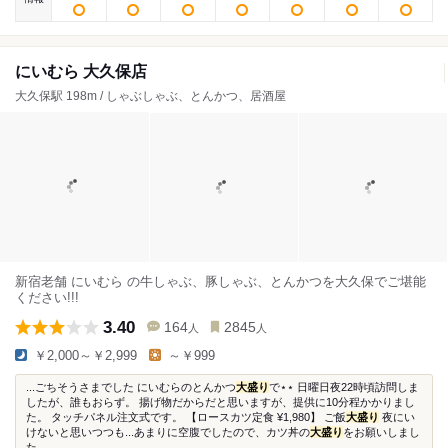
にいむら 大久保店
大久保駅 198m / しゃぶしゃぶ、とんかつ、居酒屋
新宿老舗 にいむら の牛しゃぶ、豚しゃぶ、とんかつを大久保でご堪能
ください!!!
3.40
164
2845
人
人
￥2,000～￥2,999
～￥999
...ごちそうさまでした にいむらのとんかつ
大盛り
で⋆⋆ 日曜日夜22時頃訪問しま
したが、誰もおらず。 揚げ物だからだと思いますが、提供に10分程かかりまし
た。 タッチパネル注文式です。 【ロースカツ定食 ¥1,980】 ご飯
大盛り
夜にい
けないと思いつつも...あまりに空腹でしたので、カツ丼の
大盛り
をお願いしまし
た...