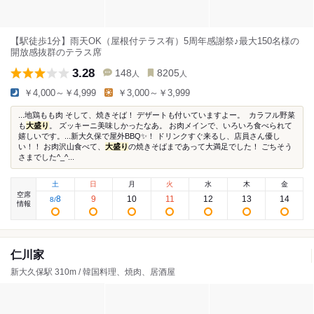
【駅徒歩1分】雨天OK（屋根付テラス有）5周年感謝祭♪最大150名様の
開放感抜群のテラス席
3.28
148
8205
人
人
￥4,000～￥4,999
￥3,000～￥3,999
...地鶏もも肉 そして、焼きそば！ デザートも付いていますよー。 ⁡ カラフル野菜
も
大盛り
。 ズッキーニ美味しかったなあ。 お肉メインで、いろいろ食べられて
嬉しいです。...新大久保で屋外BBQ✨！ ドリンクすぐ来るし、店員さん優し
い！！ お肉沢山食べて、
大盛り
の焼きそばまであって大満足でした！ ごちそう
さまでした^_^...
土
日
月
火
水
木
金
空席
8
9
10
11
12
13
14
8
/
情報
仁川家
新大久保駅 310m / 韓国料理、焼肉、居酒屋