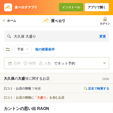
インストール
アプリで開く
ホーム
ログイン
変更
大久保 大盛り
予算
他の検索条件
日時
時間
人数
でネット予約
大久保
の
大盛り
に関する
お店
215
件
口コミ・お店の情報
で検索
店名で検索する
口コミ・お店の情報に
「大盛り」
を含むお店
カントンの思い出 RAON