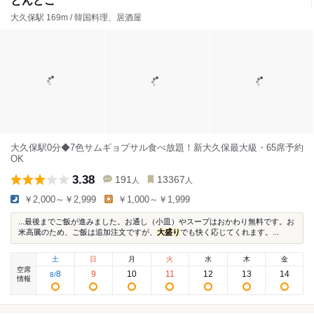
とんどこ
大久保駅 169m / 韓国料理、居酒屋
大久保駅0分◆7色サムギョプサル食べ放題！新大久保最大級・65席予約
OK
3.38
191
13367
人
人
￥2,000～￥2,999
￥1,000～￥1,999
...最後までご飯が進みました。お通し（小皿）やスープはおかわり無料です。お
米高騰のため、ご飯は追加注文ですが、
大盛り
でも快く応じてくれます。...
土
日
月
火
水
木
金
空席
8
9
10
11
12
13
14
8
/
情報