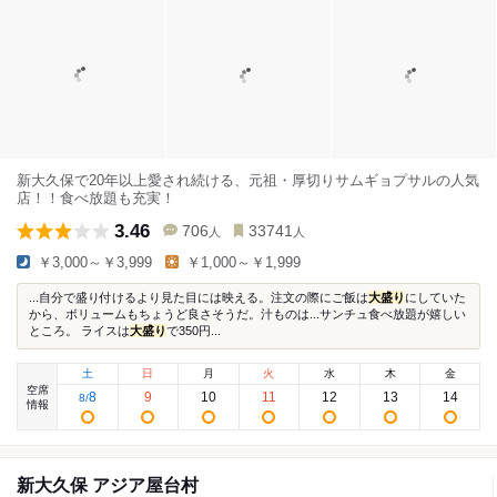
新大久保で20年以上愛され続ける、元祖・厚切りサムギョプサルの人気
店！！食べ放題も充実！
3.46
706
33741
人
人
￥3,000～￥3,999
￥1,000～￥1,999
...自分で盛り付けるより見た目には映える。注文の際にご飯は
大盛り
にしていた
から、ボリュームもちょうど良さそうだ。汁ものは...サンチュ食べ放題が嬉しい
ところ。 ライスは
大盛り
で350円...
土
日
月
火
水
木
金
空席
8
9
10
11
12
13
14
8
/
情報
新大久保 アジア屋台村