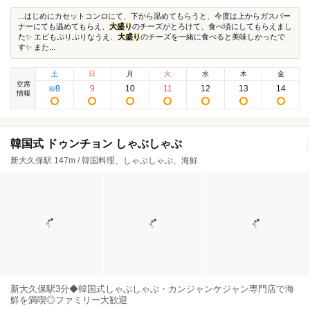
...はじめにカセットコンロにて、下から温めてもらうと、今度は上からガスバー
ナーにても温めてもらえ、
大盛り
のチーズがとろけて、食べ頃にしてもらえまし
た✨ エビもぷりぷりなうえ、
大盛り
のチーズを一緒に食べると美味しかったで
す✨ また...
土
日
月
火
水
木
金
空席
8
9
10
11
12
13
14
8
/
情報
韓国式 ドゥンチョン しゃぶしゃぶ
新大久保駅 147m / 韓国料理、しゃぶしゃぶ、海鮮
新大久保駅3分◆韓国式しゃぶしゃぶ・カンジャンケジャン専門店で海
鮮を満喫◎ファミリー大歓迎