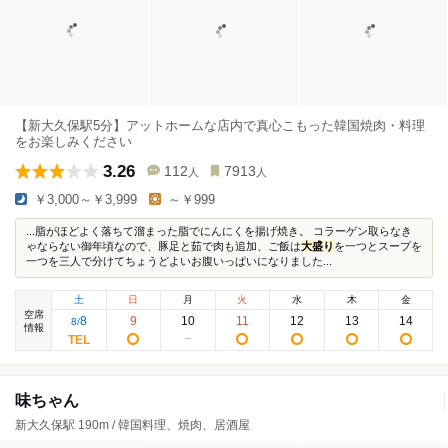
【新大久保駅5分】アットホームな店内で真心こもった韓国焼肉・料理
をお楽しみください
3.26
112
7913
人
人
￥3,000～￥3,999
～￥999
...脂がほどよく落ちて溜まった脂でにんにくを揚げ焼き。 コラーゲン取らなき
ゃならない御年頃なので、豚足と茹で肉も追加、ご飯は
大盛り
を一つとスープを
一つを三人で分けてちょうどよいお腹いっぱいになりました...
土
日
月
火
水
木
金
空席
8
9
10
11
12
13
14
8
/
情報
味ちゃん
新大久保駅 190m / 韓国料理、焼肉、居酒屋