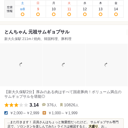
土
日
月
火
水
木
金
空席
8
9
10
11
12
13
14
8
/
情報
とんちゃん 元祖サムギョプサル
新大久保駅 211m / 焼肉、韓国料理、豚料理
【新大久保駅2分】厚みのある肉はすべて国産豚肉！ボリューム満点の
サムギョプサルを堪能◎
3.14
376
10826
人
人
￥2,000～￥2,999
￥1,000～￥1,999
...また行きます！ 店員さんはちょっと無愛想だったけど。 サムギョプサル専門
店で、ソロンタンを楽しんでみた♪ ライスは確認すると、
大盛り
、お...