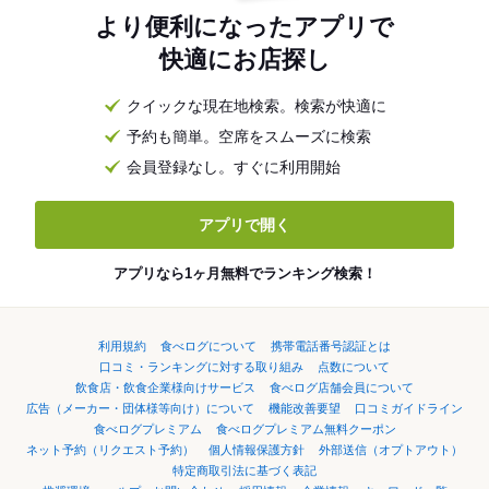
より便利になったアプリで
快適にお店探し
クイックな現在地検索。検索が快適に
予約も簡単。空席をスムーズに検索
会員登録なし。すぐに利用開始
アプリで開く
アプリなら1ヶ月無料でランキング検索！
利用規約
食べログについて
携帯電話番号認証とは
口コミ・ランキングに対する取り組み
点数について
飲食店・飲食企業様向けサービス
食べログ店舗会員について
広告（メーカー・団体様等向け）について
機能改善要望
口コミガイドライン
食べログプレミアム
食べログプレミアム無料クーポン
ネット予約（リクエスト予約）
個人情報保護方針
外部送信（オプトアウト）
特定商取引法に基づく表記