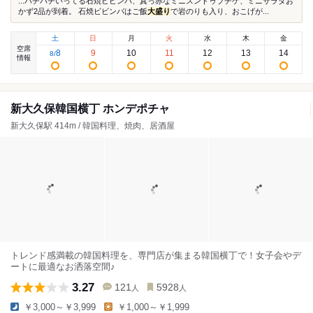
...バチバチいってる石焼ビビンパ、真っ赤なミニスンドゥブチゲ、ミニサラダお
かず2品が到着。 石焼ビビンパはご飯
大盛り
で岩のりも入り、おこげが...
土
日
月
火
水
木
金
空席
8
9
10
11
12
13
14
8
/
情報
新大久保韓国横丁 ホンデポチャ
新大久保駅 414m / 韓国料理、焼肉、居酒屋
トレンド感満載の韓国料理を、専門店が集まる韓国横丁で！女子会やデ
ートに最適なお洒落空間♪
3.27
121
5928
人
人
￥3,000～￥3,999
￥1,000～￥1,999