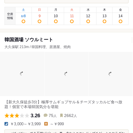
土
日
月
火
水
木
金
空席
8
9
10
11
12
13
14
8
/
情報
韓国酒場 ソウルミート
大久保駅 213m / 韓国料理、居酒屋、焼肉
【新大久保徒歩3分】極厚サムギョプサル＆チーズタッカルビ食べ放
題！個室で本場韓国気分を堪能
3.26
75
2662
人
人
￥3,000～￥3,999
～￥999