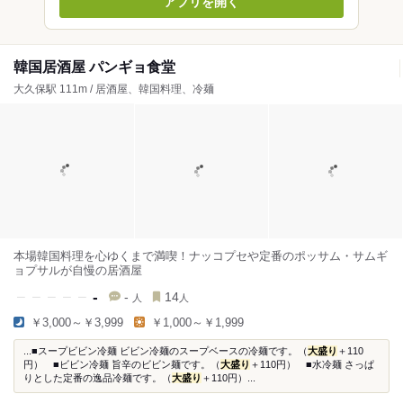
アプリを開く
韓国居酒屋 パンギョ食堂
大久保駅 111m / 居酒屋、韓国料理、冷麺
本場韓国料理を心ゆくまで満喫！ナッコプセや定番のポッサム・サムギ
ョプサルが自慢の居酒屋
-
-
14
人
人
￥3,000～￥3,999
￥1,000～￥1,999
...■スープビビン冷麺 ビビン冷麺のスープベースの冷麺です。（
大盛り
＋110
円） ■ビビン冷麺 旨辛のビビン麺です。（
大盛り
＋110円） ■水冷麺 さっぱ
りとした定番の逸品冷麺です。（
大盛り
＋110円）...