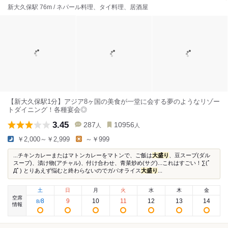
新大久保駅 76m / ネパール料理、タイ料理、居酒屋
【新大久保駅1分】アジア8ヶ国の美食が一堂に会する夢のようなリゾー
トダイニング！各種宴会◎
3.45
287
10956
人
人
￥2,000～￥2,999
～￥999
...チキンカレーまたはマトンカレーをマトンで、ご飯は
大盛り
、豆スープ(ダル
スープ)、漬け物(アチャル)、付け合わせ、青菜炒め(サグ)...これはすごい！∑(ﾟ
Дﾟ) とりあえず悩むと終わらないのでガパオライス
大盛り
...
土
日
月
火
水
木
金
空席
8
9
10
11
12
13
14
8
/
情報