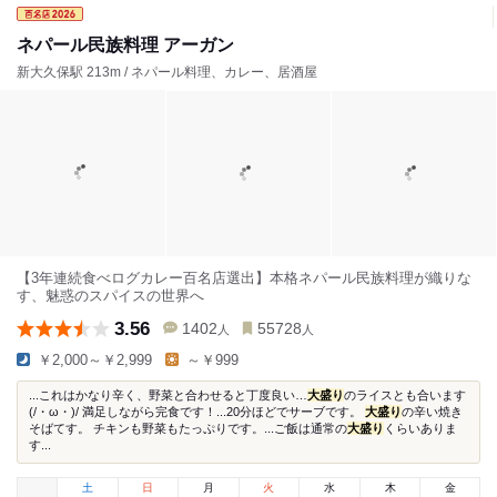
ネパール民族料理 アーガン
新大久保駅 213m / ネパール料理、カレー、居酒屋
【3年連続食べログカレー百名店選出】本格ネパール民族料理が織りな
す、魅惑のスパイスの世界へ
3.56
1402
55728
人
人
￥2,000～￥2,999
～￥999
...これはかなり辛く、野菜と合わせると丁度良い…
大盛り
のライスとも合います
(/・ω・)/ 満足しながら完食です！...20分ほどでサーブです。
大盛り
の辛い焼き
そばてす。 チキンも野菜もたっぷりです。...ご飯は通常の
大盛り
くらいありま
す...
土
日
月
火
水
木
金