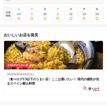
土
日
月
火
水
木
金
空席
8
9
10
11
12
13
14
8
/
情報
おいしいお店を発見
3.5以下のうまい店
2026年08月04日(火)
〈食べログ3.5以下のうまい店〉ここは通いたい！ 現代の感性が光
るスペイン郷土料理