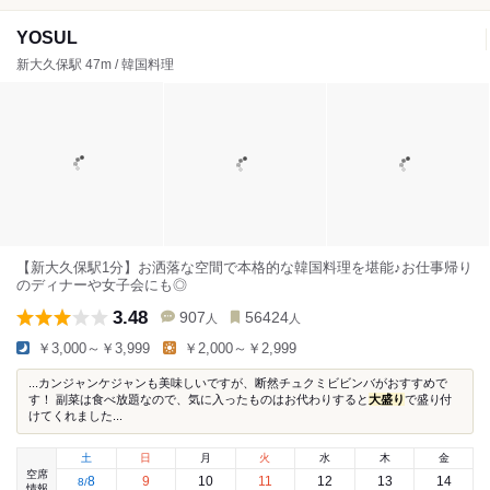
YOSUL
新大久保駅 47m / 韓国料理
【新大久保駅1分】お洒落な空間で本格的な韓国料理を堪能♪お仕事帰り
のディナーや女子会にも◎
3.48
907
56424
人
人
￥3,000～￥3,999
￥2,000～￥2,999
...カンジャンケジャンも美味しいですが、断然チュクミビビンバがおすすめで
す！ 副菜は食べ放題なので、気に入ったものはお代わりすると
大盛り
で盛り付
けてくれました...
土
日
月
火
水
木
金
空席
8
9
10
11
12
13
14
8
/
情報