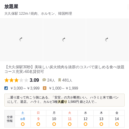
放題屋
大久保駅 122m / 焼肉、ホルモン、韓国料理
【大久保駅30秒】美味しい炭火焼肉を抜群のコスパで楽しめる食べ放題
コース充実♪60名貸切可
3.09
24
481
人
人
￥3,000～￥3,999
￥1,000～￥1,999
...通り渡って向こう側にある、「安安」の方が断然いい。 ハラミと米で腹パン
にして、退店。 ハラミ、カルビ3種
大盛り
1,580円 娘と2人で...
土
日
月
火
水
木
金
空席
8
9
10
11
12
13
14
8
/
情報