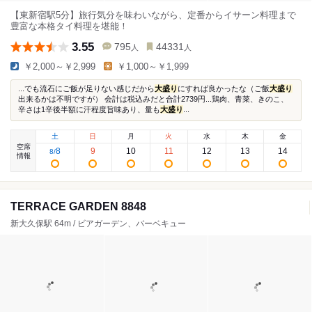
【東新宿駅5分】旅行気分を味わいながら、定番からイサーン料理まで
豊富な本格タイ料理を堪能！
3.55
795
44331
人
人
￥2,000～￥2,999
￥1,000～￥1,999
...でも流石にご飯が足りない感じだから
大盛り
にすれば良かったな（ご飯
大盛り
出来るかは不明ですが） 会計は税込みだと合計2739円...鶏肉、青菜、きのこ、
辛さは1辛後半額に汗程度旨味あり、量も
大盛り
...
土
日
月
火
水
木
金
空席
8
9
10
11
12
13
14
8
/
情報
TERRACE GARDEN 8848
新大久保駅 64m / ビアガーデン、バーベキュー