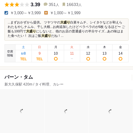
3.39
351
16633
人
人
￥3,000～￥3,999
￥1,000～￥1,999
...まずおかずから提供。 ツヤツヤの
大盛り
白菜キムチ、シイタケなどが和えら
れたもやしナムル、干し大根...お肉追加したけどペラペラのが6枚 なるほど〜 ご
飯も100円で
大盛り
にしないと、他のお店の普通盛りの半分サイズ...あの味はま
た食べたい！ 次はご飯
大盛り
だね！...
土
日
月
火
水
木
金
空席
8
9
10
11
12
13
14
8
/
情報
バーン・タム
新大久保駅 420m / タイ料理、カレー