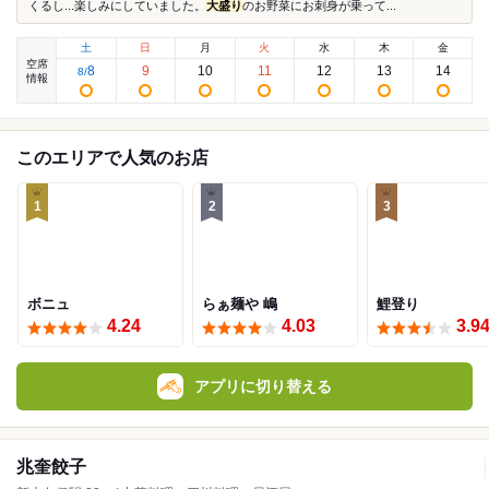
くるし...楽しみにしていました。
大盛り
のお野菜にお刺身が乗って...
土
日
月
火
水
木
金
空席
8
9
10
11
12
13
14
8
/
情報
このエリアで人気のお店
1
2
3
ボニュ
らぁ麺や 嶋
鯉登り
4.24
4.03
3.9
アプリに切り替える
兆奎餃子