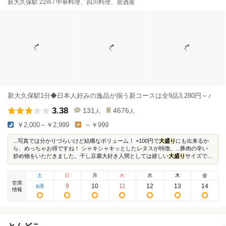
新大久保駅 22m / 中華料理、四川料理、居酒屋
新大久保駅1分◆日本人好みの逸品が揃う新コースは全9品3,280円～♪
3.38
131
4676
人
人
￥2,000～￥2,999
～￥999
...写真では分かりづらいけど結構なボリューム！ +100円で
大盛り
にも出来るか
ら、めっちゃお得ですね！ シャキシャキッとしたレタスが特徴。...豚肉の辛い
炒め物をいただきました。干し豆腐大好き人間としては嬉しい
大盛り
サイズで...
土
日
月
火
水
木
金
空席
8
9
10
11
12
13
14
8
/
情報