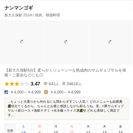
ナンマンゴギ
新大久保駅 251m / 焼肉、韓国料理
【新大久保駅6分】柔らかくジューシーな熟成肉のサムギョプサルを堪
能！ご宴会などにも◎
3.47
641
34616
人
人
￥4,000～￥4,999
￥4,000～￥4,999
...ちょっと大通りから外れるにも関わらずすごい人気！ どのメニューも結構
大
盛り
出てくるから、ちゃんとお腹と相談しながら頼もうね。笑...⭐️豚サムギョプ
サル ⭐️肩ロース ⭐️海鮮チヂミ ⭐️水冷麺 ⭐️ライス
大盛り
どれも美味しく満足で
す...
土
日
月
火
水
木
金
空席
8
9
10
11
12
13
14
8
/