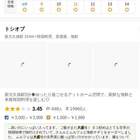
空席
8
9
10
11
12
13
14
8
/
情報
トシオブ
新大久保駅 314m / 韓国料理、居酒屋、海鮮
新大久保駅5分◆ゆったり過ごせるアットホーム空間で、新鮮な海鮮と
本格韓国料理を楽しむ◎
3.45
448
19960
人
人
￥3,000～￥3,999
￥1,000～￥1,999
...高いのにいっぱい入ってます。 ご飯がまた
大盛り
！ タコ炒めはとても甘辛の
韓国味噌で味付けされていて...ナムルとムルフェと海鮮チヂミをオーダーしまし
た。 ムルフェは
大盛り
の生野菜に酸っぱ甘い汁がかかっています。麺もついて