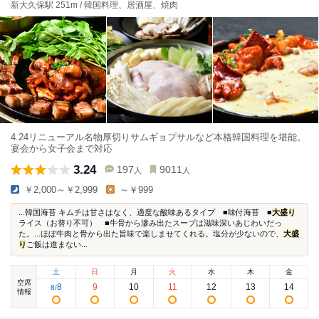
新大久保駅 251m / 韓国料理、居酒屋、焼肉
4.24リニューアル名物厚切りサムギョプサルなど本格韓国料理を堪能。
宴会から女子会まで対応
3.24
197
9011
人
人
￥2,000～￥2,999
～￥999
...韓国海苔 キムチは甘さはなく、適度な酸味あるタイプ ■味付海苔 ■
大盛り
ライス（お替り不可） ■牛骨から滲み出たスープは滋味深いあじわいだっ
た。...ほぼ牛肉と骨から出た旨味で楽しませてくれる。塩分が少ないので、
大盛
り
ご飯は進まない...
土
日
月
火
水
木
金
空席
8
9
10
11
12
13
14
8
/
情報