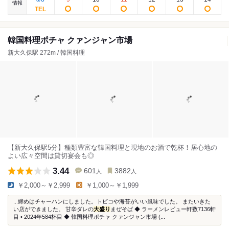
情報
韓国料理ポチャ クァンジャン市場
新大久保駅 272m / 韓国料理
【新大久保駅5分】種類豊富な韓国料理と現地のお酒で乾杯！居心地の
よい広々空間は貸切宴会も◎
3.44
601
3882
人
人
￥2,000～￥2,999
￥1,000～￥1,999
...締めはチャーハンにしました。トビコや海苔がいい風味でした。 またいきた
い店ができました。 甘辛ダレの
大盛り
まぜそば ◆ ラーメンレビュー軒数7136軒
目 • 2024年584杯目 ◆ 韓国料理ポチャ クァンジャン市場 (...