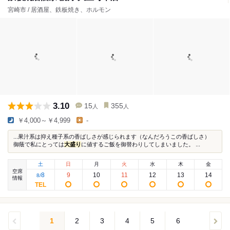
宮崎市 / 居酒屋、鉄板焼き、ホルモン
3.10
15
355
人
人
￥4,000～￥4,999
-
...果汁系は抑え種子系の香ばしさが感じられます（なんだろうこの香ばしさ）
御蔭で私にとっては
大盛り
に値するご飯を御替わりしてしまいました。 ...
土
日
月
火
水
木
金
空席
8
9
10
11
12
13
14
8
/
情報
1
2
3
4
5
6