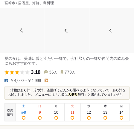
宮崎市 / 居酒屋、海鮮、鳥料理
夏の夜は、美味い肴と冷たい一杯で。会社帰りの一杯や仲間内の飲み会
にもおすすめです。
3.18
36
773
人
人
￥4,000～￥4,999
-
...汁物はあら汁、冷や汁、釜揚げうどんから選べるようになっていて、あら汁を
お願いしました。 メニューには「ご飯は
大盛り
無料」と書かれていましたが...
土
日
月
火
水
木
金
空席
8
9
10
11
12
13
14
8
/
情報