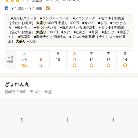
人
人
￥4,000～￥4,999
-
...■カルピスソーダ ■ジンジャーエール ■メロンソーダ ■塩つゆ十割蕎麦
［冷たいお蕎麦］
大盛り
+300円 半盛り−300円 ■せいろ ■ざる ■つけとろ
ろ ■梅おろし ■鴨つけせいろ ■海老天せいろ 海老3本 ■塩つゆ十割蕎麦
［温かいお蕎麦］
大盛り
+300円 ■かけ ■たぬき ■月見 ■山かけ ■梅玉子
とじ ■鴨南蛮 ■海老天かけ 海老3本 ■塩つゆ十割蕎麦［冷やしぶっかけ蕎
麦］
大盛り
+300円...
土
日
月
火
水
木
金
空席
8
9
10
11
12
13
14
8
/
情報
ぎょれん丸
宮崎市 / 海鮮、天ぷら、食堂