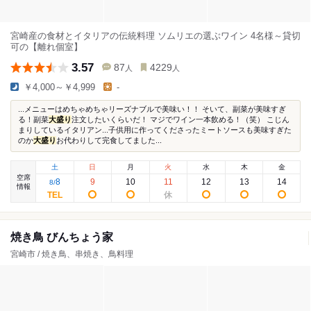
宮崎産の食材とイタリアの伝統料理 ソムリエの選ぶワイン 4名様～貸切
可の【離れ個室】
3.57
87
4229
人
人
￥4,000～￥4,999
-
...メニューはめちゃめちゃリーズナブルで美味い！！ そいて、副菜が美味すぎ
る！副菜
大盛り
注文したいくらいだ！ マジでワイン一本飲める！（笑） こじん
まりしているイタリアン...子供用に作ってくださったミートソースも美味すぎた
のか
大盛り
お代わりして完食してました...
土
日
月
火
水
木
金
空席
8
9
10
11
12
13
14
8
/
情報
焼き鳥 びんちょう家
宮崎市 / 焼き鳥、串焼き、鳥料理