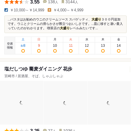
3.55
138
3144
人
人
￥10,000～￥14,999
￥4,000～￥4,999
...パスタはお勧めのウニのクリームソース スパゲッティ、
大盛り
３００円追加
です。ウニとクリームの滑らかさが際立つおいしさです。...皿に移すと凄い量入
っていたのがわかります。 喫茶店の
大盛り
レベルみたいです...
土
日
月
火
水
木
金
空席
8
9
10
11
12
13
14
8
/
情報
塩だしつゆ 蕎麦ダイニング 花歩
宮崎市 / 居酒屋、そば、しゃぶしゃぶ
3.25
27
1036