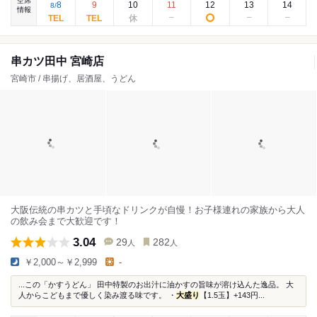
空席
8
9
10
11
12
13
14
8
/
情報
串カツ田中 宮崎店
宮崎市 / 串揚げ、居酒屋、うどん
大阪伝統の串カツと手頃なドリンクが自慢！お子様連れの家族から大人
の飲み会まで大歓迎です！
3.04
29
282
人
人
￥2,000～￥2,999
-
...この「かすうどん」 田中特製のお出汁に油かすの旨味が溶け込んた逸品。 大
人からこどもまで優しく染み渡る味です。 ・
大盛り
【1.5玉】+143円...