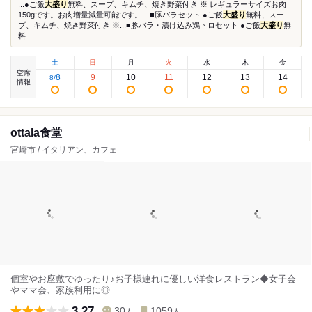
...●ご飯
大盛り
無料、スープ、キムチ、焼き野菜付き ※ レギュラーサイズお肉
150gです。お肉増量減量可能です。 ■豚バラセット ●ご飯
大盛り
無料、スー
プ、キムチ、焼き野菜付き ※...■豚バラ・漬け込み鶏トロセット ●ご飯
大盛り
無
料...
土
日
月
火
水
木
金
空席
8
9
10
11
12
13
14
8
/
情報
ottala食堂
宮崎市 / イタリアン、カフェ
個室やお座敷でゆったり♪お子様連れに優しい洋食レストラン◆女子会
やママ会、家族利用に◎
3.27
30
1059
人
人