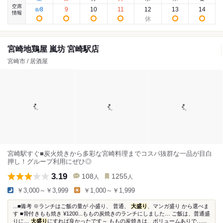
空席
8
9
10
11
12
13
14
8
/
情報
宮崎地鶏屋 嵐坊 宮崎駅店
宮崎市 / 居酒屋
宮崎駅すぐ■炭火焼きから多彩な宮崎料理までコスパ抜群な一品が目白
押し！グループ利用にぜひ◎
3.19
108
1255
人
人
￥3,000～￥3,999
￥1,000～￥1,999
...■備考 ※ランチはご飯の量が 小盛り、 普通、
大盛り
、マンガ盛り から選べま
す ■骨付きもも焼き ¥1200...ももの炭焼きのランチにしました… ご飯は、普通盛
りに…
大盛り
にすれば良かったです～ ももの炭焼きは、ボリュームありで…...