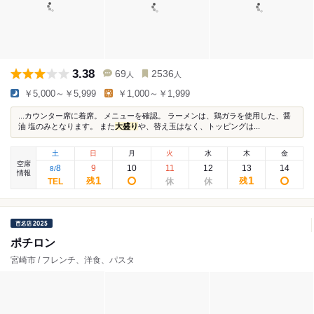
3.38
69
2536
人
人
￥5,000～￥5,999
￥1,000～￥1,999
...カウンター席に着席。 メニューを確認。 ラーメンは、鶏ガラを使用した、醤
油 塩のみとなります。 また
大盛り
や、替え玉はなく、トッピングは...
土
日
月
火
水
木
金
空席
8
9
10
11
12
13
14
8
/
情報
1
1
残
残
ポチロン
宮崎市 / フレンチ、洋食、パスタ