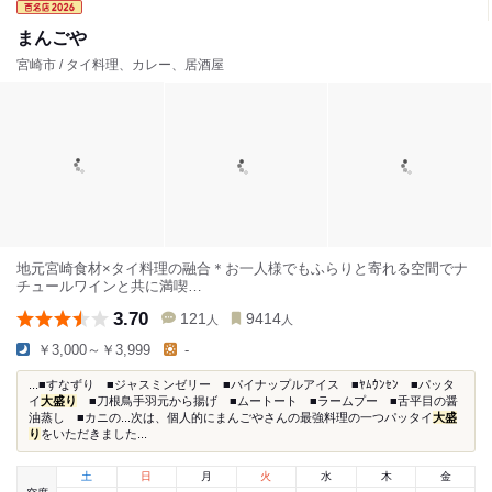
まんごや
宮崎市 / タイ料理、カレー、居酒屋
地元宮崎食材×タイ料理の融合＊お一人様でもふらりと寄れる空間でナ
チュールワインと共に満喫…
3.70
121
9414
人
人
￥3,000～￥3,999
-
...■すなずり ■ジャスミンゼリー ■パイナップルアイス ■ﾔﾑｳﾝｾﾝ ■パッタ
イ
大盛り
■刀根鳥手羽元から揚げ ■ムートート ■ラームプー ■舌平目の醤
油蒸し ■カニの...次は、個人的にまんごやさんの最強料理の一つパッタイ
大盛
り
をいただきました...
土
日
月
火
水
木
金