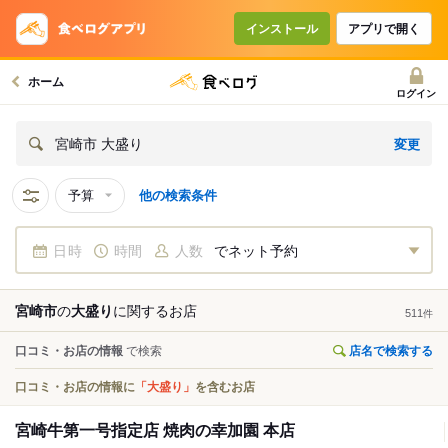
インストール
アプリで開く
ホーム
ログイン
変更
宮崎市 大盛り
予算
他の検索条件
日時
時間
人数
でネット予約
宮崎市
の
大盛り
に関する
お店
511
件
口コミ・お店の情報
で検索
店名で検索する
口コミ・お店の情報に
「大盛り」
を含むお店
宮崎牛第一号指定店 焼肉の幸加園 本店