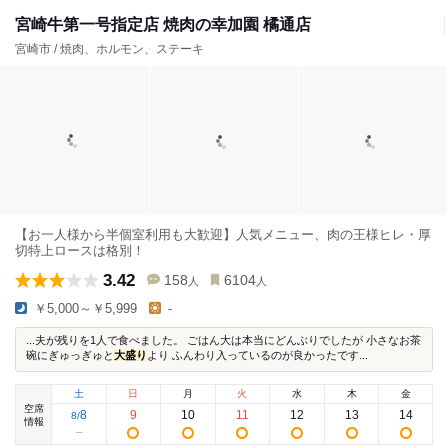
宮崎牛第一号指定店 焼肉の幸加園 橘通店
宮崎市 / 焼肉、ホルモン、ステーキ
【お一人様から半個室利用も大歓迎】人気メニュー、肉の王様ヒレ・厚
切特上ロースは格別！
3.42
158
6104
人
人
￥5,000～￥5,999
-
...夫が残りを1人で食べました。 ごはん大は本当にどんぶりでしたが 小さなお茶
碗にぎゅっぎゅと
大盛り
より ふんわり入っているのが良かったです...
土
日
月
火
水
木
金
空席
8
9
10
11
12
13
14
8
/
情報