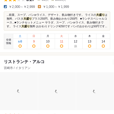
￥2,000～￥2,999
￥1,000～￥1,999
...前菜、スープ、パンorライス、デザート、飲み物付きです。 ライスの
大盛り
は
無料、パスタ
大盛り
プラス250円、飲み物おかわり250円 ■ランチスペシャルコ
ース...■ランチセットメニュー サラダ、スープ、パンorライス、飲み物付きで
す。 ライス
大盛り
無料 おかわりドリンク¥250です パンのおかわりは50円です...
土
日
月
火
水
木
金
空席
8
9
10
11
12
13
14
8
/
情報
リストランテ・アルコ
宮崎市 / イタリアン