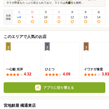
サラダ野菜もたっぷり添えられており、ライスは
大盛り
も無料...
土
日
月
火
水
木
金
空席
8
9
10
11
12
13
14
8
/
情報
このエリアで人気のお店
1
2
3
一心鮨 光洋
ひとつ
イワナガ食堂
4.32
4.09
3.9
アプリに切り替える
宮地鮮屋 橘通東店