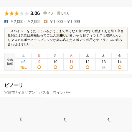
3.06
4
54
人
人
￥2,000～￥2,999
￥1,000～￥1,999
...スパイシーをうたっているがそこまで辛くなく食べやすく程よくあと引く辛さ
量的には男性は差額払ってごはん
大盛り
が良いかも 餡ティラミスは濃厚ねっと
りマスカルポーネエスプレッソが染み込んだスポンジ 餡子とティラミスの組み
合わせは珍しい...
土
日
月
火
水
木
金
空席
8
9
10
11
12
13
14
8
/
情報
ピノーリ
宮崎市 / イタリアン、パスタ、ワインバー