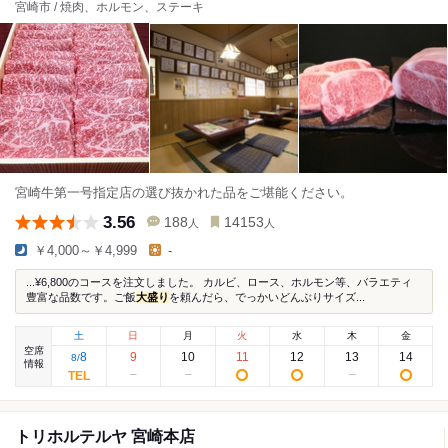
宮崎市 / 焼肉、ホルモン、ステーキ
宮崎牛第一号指定店の選び抜かれた品をご堪能ください。
3.56
188
14153
人
人
￥4,000～￥4,999
-
...¥6,800のコースを注文しました。 カルビ、ロース、ホルモン等、バラエティ
豊富な品数です。ご飯
大盛り
を頼んだら、でっかいどんぶりサイズ...
土
日
月
火
水
木
金
空席
8
9
10
11
12
13
14
8
/
情報
トリホルテルヤ 宮崎本店