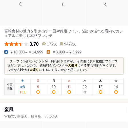
宮崎食材の魅力を引き出す一皿や厳選ワイン、温かみ溢れる店内でカジ
ュアルに楽しむ本格フレンチ
3.70
172
9472
人
人
￥10,000～￥14,999
￥3,000～￥3,999
...スープに小さなバケットが一切れ付きますが、 その他に炭水化物はプチパス
タだけでしたなので、 追加料金でパスタを
大盛り
にする事も可能だそうです。
少食な方以外は
大盛り
にするのも良いかなと思いました...
土
日
月
火
水
木
金
空席
8
9
10
11
12
13
14
8
/
情報
蛮風
宮崎市 / 串焼き、焼き鳥、もつ焼き