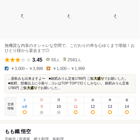
無機質な内装のオシャレな空間で、こだわりの串を心ゆくまで堪能！お
ひとり様から宴会まで◎
3.45
55
2581
人
人
￥3,000～￥3,999
￥1,000～￥1,999
...昼飲みも出来ますよ〜 ■銀鱈みりん定食1780円 ご飯
大盛り
でお願いした。
■銀鱈、想像以上に小振り...コレはTOP TOPで行くしかない。 銀鱈みりん定食
1780円 ご飯
大盛り
でお願いした...
土
日
月
火
水
木
金
空席
8
9
10
11
12
13
14
8
/
情報
もも鐵 悟空
宮崎市 / 居酒屋、郷土料理、鳥料理