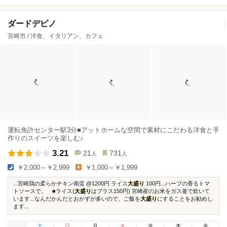
ダードデピノ
宮崎市 / 洋食、イタリアン、カフェ
運転免許センター駅3分■アットホームな空間で素材にこだわる洋食と手
作りのスイーツを楽しむ♪
3.21
21
731
人
人
￥2,000～￥2,999
￥1,000～￥1,999
...宮崎鶏の柔らかチキン南蛮 @1200円 ライス
大盛り
100円...ハーブの香るトマ
トソースで。 ■ライス(
大盛り
はプラス150円) 宮崎産のお米をガス釜で炊いて
います...なんだかんだとおかずが多いので、ご飯を
大盛り
にすることをお勧めし
ます...
土
日
月
火
水
木
金