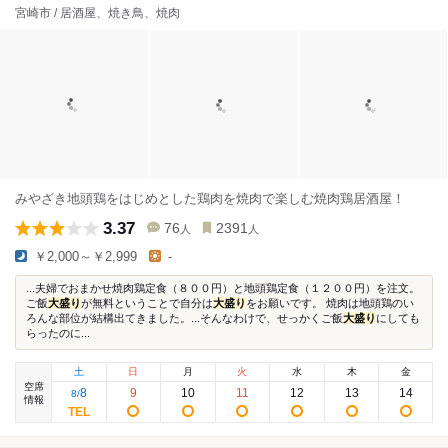
宮崎市 / 居酒屋、焼き鳥、焼肉
みやざき地頭鶏をはじめとした鶏肉を焼肉で楽しむ焼肉鶏居酒屋！
3.37
76
2391
人
人
￥2,000～￥2,999
-
...夫婦でおまかせ焼肉鶏定食（８００円）と地頭鶏定食（１２００円）を注文。
ご飯
大盛り
が無料ということで自分は
大盛り
をお願いです。 焼肉は地頭鶏のい
ろんな部位が結構出てきました。...そんなわけで、せっかくご飯
大盛り
にしても
らったのに...
土
日
月
火
水
木
金
空席
8
9
10
11
12
13
14
8
/
情報