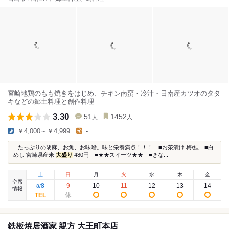
宮崎地鶏のもも焼きをはじめ、チキン南蛮・冷汁・日南産カツオのタタ
キなどの郷土料理と創作料理
3.30
51
1452
人
人
￥4,000～￥4,999
-
...たっぷりの胡麻、お魚、お味噌。味と栄養満点！！！ ■お茶漬け 梅/鮭 ■白
めし 宮崎県産米
大盛り
480円 ■★★スイーツ★★ ■きな...
土
日
月
火
水
木
金
空席
8
9
10
11
12
13
14
8
/
情報
鉄板焼居酒家 親方 大王町本店