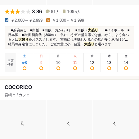
3.36
81
1095
人
人
￥2,000～￥2,999
￥1,000～￥1,999
...■茶碗蒸し ■白飯 ■白飯（おかわり） ■白飯（
大盛り
） ■ハイボール ■
日本酒 ■冷酒 初御代（300ml）...俗にいうデカ盛り系では無いから、よく食べ
る人は
大盛り
をおススメします。 宮崎には美味しい魚介の店が多くあるけど...
結局刺身定食にしました。 ご飯の量は小・普通・
大盛り
と選べます...
土
日
月
火
水
木
金
空席
8
9
10
11
12
13
14
8
/
情報
COCORICO
宮崎市 / カフェ