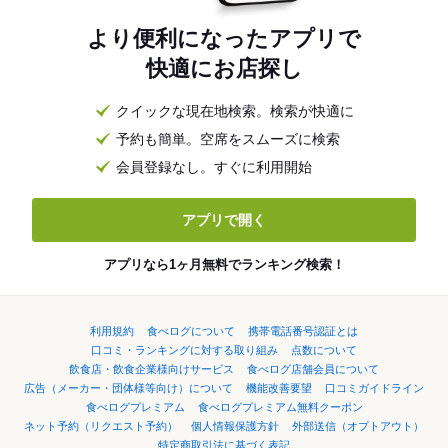
より便利になったアプリで
快適にお店探し
クイックな現在地検索。検索が快適に
予約も簡単。空席をスムーズに検索
会員登録なし。すぐに利用開始
アプリで開く
アプリなら1ヶ月無料でランキング検索！
利用規約
食べログについて
携帯電話番号認証とは
口コミ・ランキングに対する取り組み
点数について
飲食店・飲食企業様向けサービス
食べログ店舗会員について
広告（メーカー・団体様等向け）について
機能改善要望
口コミガイドライン
食べログプレミアム
食べログプレミアム無料クーポン
ネット予約（リクエスト予約）
個人情報保護方針
外部送信（オプトアウト）
特定商取引法に基づく表記