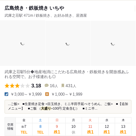
広島焼き・鉄板焼き いちや
武庫之荘駅 471m / 鉄板焼き、お好み焼き、居酒屋
武庫之荘駅5分◆地産地消にこだわる広島焼き・鉄板焼きを開放感あふ
れる空間で。お子様連れも◎
3.18
16
431
人
人
￥3,000～￥3,999
￥1,000～￥1,999
...ご飯> ■生姜焼き定食 <目玉焼き、ミニ半田手延べそうめん、ご飯> ■【追加
メニュー】 ■ご飯 （
大盛り
+100円 定食含む） ■ミニ半...
金
土
日
月
火
水
木
空席
7
8
9
10
11
12
13
8
/
情報
1
1
1
1
残
残
残
残