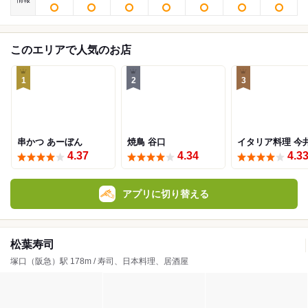
このエリアで人気のお店
1
2
3
串かつ あーぼん
焼鳥 谷口
イタリア料理 今
4.37
4.34
4.3
アプリに切り替える
松葉寿司
塚口（阪急）駅 178m / 寿司、日本料理、居酒屋