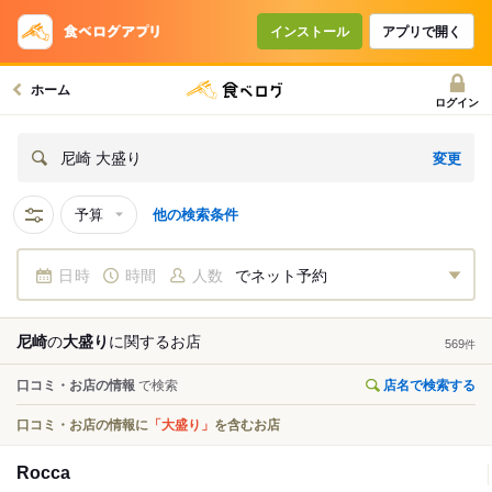
インストール
アプリで開く
ホーム
ログイン
変更
尼崎 大盛り
予算
他の検索条件
日時
時間
人数
でネット予約
尼崎
の
大盛り
に関する
お店
569
件
口コミ・お店の情報
で検索
店名で検索する
口コミ・お店の情報に
「大盛り」
を含むお店
Rocca