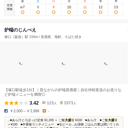
金
土
日
月
火
水
木
空席
7
8
9
10
11
12
13
8
/
情報
炉端のじんべえ
塚口（阪急）駅 156m / 居酒屋、海鮮、ろばた焼き
【塚口駅徒歩1分】｜昔ながらの炉端居酒屋｜自社仲卸直送のお造りな
ど炉端メニューを満喫◎
3.42
123
3373
人
人
￥3,000～￥3,999
-
...■あら汁とろほっけ定食 ¥1,200 ＋ ご飯
大盛り
¥100 ■あら汁 ■ご飯
大盛り
＋¥100 ■外看板ランチメニュー ■生ビール...お漬物 ごはんの量は聞いてくれ