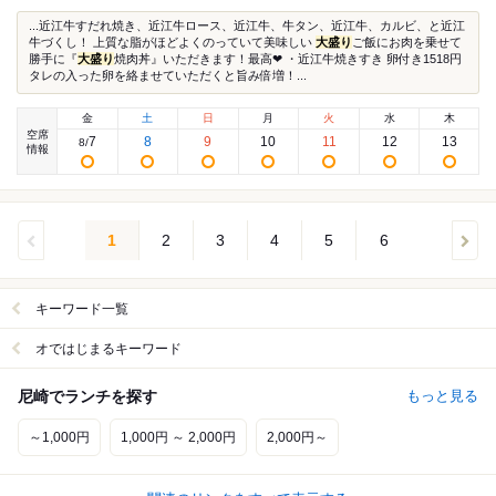
...近江牛すだれ焼き、近江牛ロース、近江牛、牛タン、近江牛、カルビ、と近江
牛づくし！ 上質な脂がほどよくのっていて美味しい
大盛り
ご飯にお肉を乗せて
勝手に『
大盛り
焼肉丼』いただきます！最高❤︎ ・近江牛焼きすき 卵付き1518円
タレの入った卵を絡ませていただくと旨み倍増！...
金
土
日
月
火
水
木
空席
7
8
9
10
11
12
13
8
/
情報
1
2
3
4
5
6
キーワード一覧
オではじまるキーワード
尼崎でランチを探す
もっと見る
～1,000円
1,000円 ～ 2,000円
2,000円～