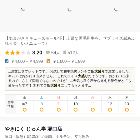
【あまがさきキューズモール4F】上質な黒毛和牛を、サプライズ感あふ
れる楽しいメニューで♪
3.20
64
512
人
人
￥4,000～￥4,999
￥1,000～￥1,999
...注文はタブレットです。 お試しで和牛焼肉ランチご飯
大盛り
で注文しました...
キムチはおかわり出来ません。 これでライス
大盛り
だそうです。おかわり出来
るので、さして問題ではないのですが、...天気も良く席から見える景色がとても
良かったです！ 無料でご飯
大盛り
にしてもらえます...
金
土
日
月
火
水
木
空席
7
8
9
10
11
12
13
8
/
情報
やきにく じゅん亭 塚口店
塚口（阪急）駅 253m / 焼肉、ホルモン、立ち飲み