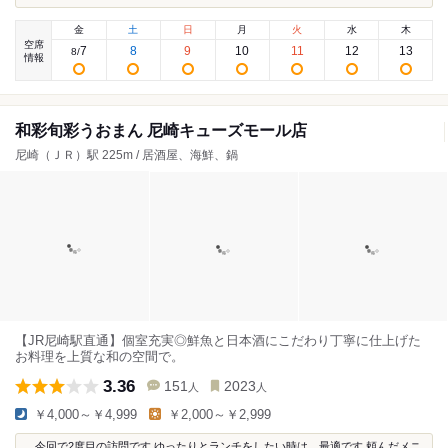
金
土
日
月
火
水
木
空席
7
8
9
10
11
12
13
8
/
情報
和彩旬彩うおまん 尼崎キューズモール店
尼崎（ＪＲ）駅 225m / 居酒屋、海鮮、鍋
【JR尼崎駅直通】個室充実◎鮮魚と日本酒にこだわり丁寧に仕上げた
お料理を上質な和の空間で。
3.36
151
2023
人
人
￥4,000～￥4,999
￥2,000～￥2,999
...今回で2度目の訪問です ゆったりとランチをしたい時は、最適です 頼んだメニ