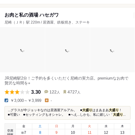
お肉と私の酒場 ハセガワ
尼崎（ＪＲ）駅 220m / 居酒屋、鉄板焼き、ステーキ
JR尼崎駅2分！ご予約を多くいただく尼崎の実力店。premiumなお肉で
贅沢な時間を⭐︎
3.30
122
4727
人
人
￥3,000～￥3,999
-
...グラスが中ジョッキなのは居酒屋アルアル。 ■
大盛り
はまあまあ
大盛り
！
■可愛い ■セッティングもオシャレ。 ■へえ...しかも、私に嬉しい「
大盛り
...
金
土
日
月
火
水
木
空席
7
8
9
10
11
12
13
8
/
情報