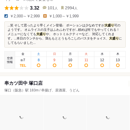
3.32
101
2994
人
人
￥2,000～￥2,999
￥1,000～￥1,999
...笑 そして思ったより早くメイン登場♩ ポーションは少なめですが
大盛り
可の
ようです。 オムライスの玉子はふわふわですが...頼めば何でもやってくれる！
メニューになくても
大盛り
や、 ホットミルクティーなど、 対応してくれま
す。...本日のランチから、鶏ももととうもろこしのパスタをチョイス、
大盛り
に
してもらいました...
金
土
日
月
火
水
木
空席
7
8
9
10
11
12
13
8
/
情報
串カツ田中 塚口店
塚口（阪急）駅 183m / 串揚げ、居酒屋、うどん