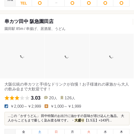
串カツ田中 阪急園田店
園田駅 85m / 串揚げ、居酒屋、うどん
大阪伝統の串カツと手頃なドリンクが自慢！お子様連れの家族から大人
の飲み会まで大歓迎です！
3.03
20
126
人
人
￥2,000～￥2,999
￥1,000～￥1,999
...この「かすうどん」 田中特製のお出汁に油かすの旨味が溶け込んた逸品。 大
人からこどもまで優しく染み渡る味です。 ・
大盛り
【1.5玉】+143円...
金
土
日
月
火
水
木