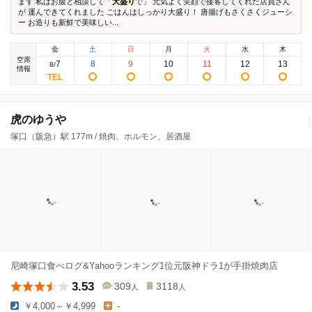
ます 私はお腹と相談して「
大盛り
で」 元気よく笑顔で接客してくれた店員さん
が 運んできてくれました ごはんはしっかり大盛り！ 唐揚げもさくさくジューシ
ー お造りも新鮮で美味しい...
金
土
日
月
火
水
木
空席
7
8
9
10
11
12
13
8
/
情報
虎のゆうや
塚口（阪急）駅 177m / 焼肉、ホルモン、居酒屋
尼崎塚口食べログ&Yahooランキング1位元阪神ドラ1が手掛焼肉店
3.53
309
3118
人
人
￥4,000～￥4,999
-