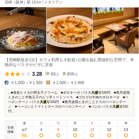
尼崎（阪神）駅 162m / イタリアン
【尼崎駅徒歩1分】カフェ利用も大歓迎♪公園を臨む開放的な空間で、本
格的なパスタやピザに舌鼓
3.28
66
806
人
人
￥1,000～￥1,999
￥1,000～￥1,999
...■海老とイカの明太子クリーム ■ボロネーゼ パスタ
大盛り
330円 ■奥丹波鶏
ときのこと半熟玉子のピリ辛ミートソース ■ゴロゴロ牛肉のボロネーゼ ■ペ
ペロンチーノ パスタ
大盛り
330円 ■奥丹波鶏ときのことナスのペペロンチー
ノ ■ベーコンとトマトとチーズのペペロンチーノ ■バジル パスタ
大盛り
330
円...
金
土
日
月
火
水
木
空席
7
8
9
10
11
12
13
8
/
情報