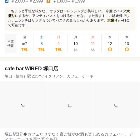
￥2,000～￥2,999
￥1,000～￥1,999
...ちょっと平坦な味かな。 サラダはドレッシングが美味しい。 今度はパスタ
大
盛り
にするか、アンティパストをつけるか。かな。 また来ます！ご馳走様でし
た。...ランチはサラダもついてパスタの量もしっかりあります。
大盛り
も+料金
で可能です...
金
土
日
月
火
水
木
空席
7
8
9
10
11
12
13
8
/
情報
cafe bar WIRED 塚口店
塚口（阪急）駅 225m / イタリアン、カフェ、ケーキ
塚口駅3分◆カフェだけでなく夜ご飯やお酒も楽しめるカフェバー。デ
ィナーコース充実で宴会も◎