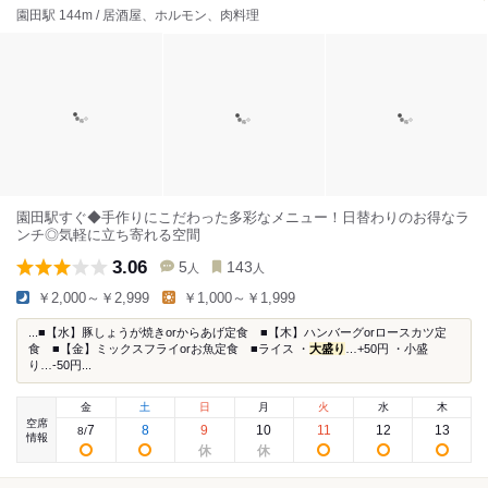
園田駅 144m / 居酒屋、ホルモン、肉料理
園田駅すぐ◆手作りにこだわった多彩なメニュー！日替わりのお得なラ
ンチ◎気軽に立ち寄れる空間
3.06
5
143
人
人
￥2,000～￥2,999
￥1,000～￥1,999
...■【水】豚しょうが焼きorからあげ定食 ■【木】ハンバーグorロースカツ定
食 ■【金】ミックスフライorお魚定食 ■ライス ・
大盛り
…+50円 ・小盛
り…-50円...
金
土
日
月
火
水
木
空席
7
8
9
10
11
12
13
8
/
情報