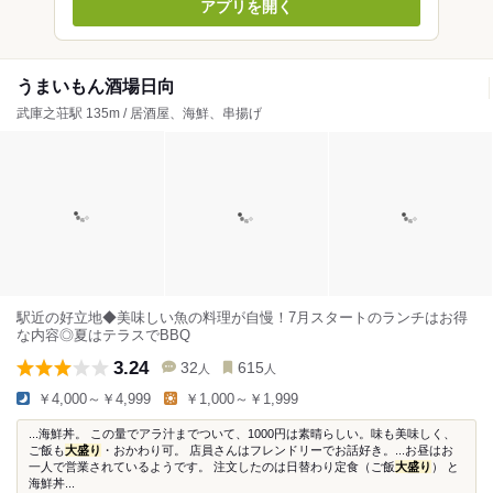
アプリを開く
うまいもん酒場日向
武庫之荘駅 135m / 居酒屋、海鮮、串揚げ
駅近の好立地◆美味しい魚の料理が自慢！7月スタートのランチはお得
な内容◎夏はテラスでBBQ
3.24
32
615
人
人
￥4,000～￥4,999
￥1,000～￥1,999
...海鮮丼。 この量でアラ汁までついて、1000円は素晴らしい。味も美味しく、
ご飯も
大盛り
・おかわり可。 店員さんはフレンドリーでお話好き。...お昼はお
一人で営業されているようです。 注文したのは日替わり定食（ご飯
大盛り
） と
海鮮丼...