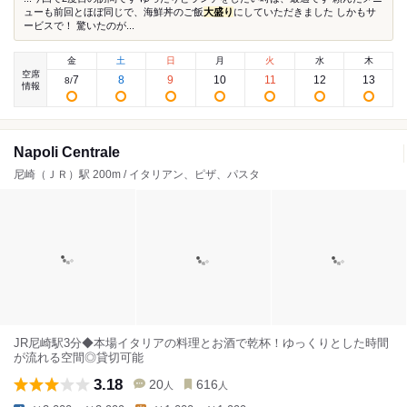
ューも前回とほぼ同じで、海鮮丼のご飯
大盛り
にしていただきました しかもサ
ービスで！ 驚いたのが...
金
土
日
月
火
水
木
空席
7
8
9
10
11
12
13
8
/
情報
Napoli Centrale
尼崎（ＪＲ）駅 200m / イタリアン、ピザ、パスタ
JR尼崎駅3分◆本場イタリアの料理とお酒で乾杯！ゆっくりとした時間
が流れる空間◎貸切可能
3.18
20
616
人
人