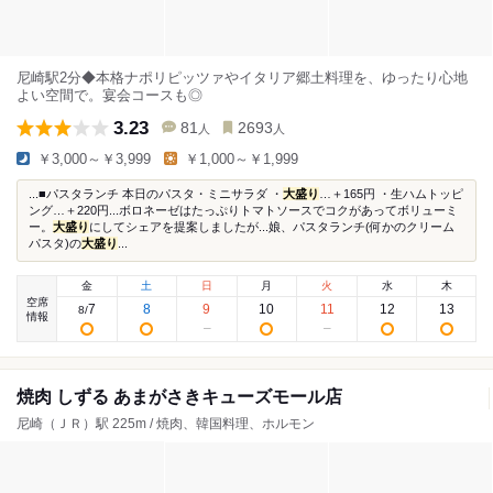
尼崎駅2分◆本格ナポリピッツァやイタリア郷土料理を、ゆったり心地
よい空間で。宴会コースも◎
3.23
81
2693
人
人
￥3,000～￥3,999
￥1,000～￥1,999
...■パスタランチ 本日のパスタ・ミニサラダ ・
大盛り
…＋165円 ・生ハムトッピ
ング…＋220円...ボロネーゼはたっぷりトマトソースでコクがあってボリューミ
ー。
大盛り
にしてシェアを提案しましたが...娘、パスタランチ(何かのクリーム
パスタ)の
大盛り
...
金
土
日
月
火
水
木
空席
7
8
9
10
11
12
13
8
/
情報
焼肉 しずる あまがさきキューズモール店
尼崎（ＪＲ）駅 225m / 焼肉、韓国料理、ホルモン