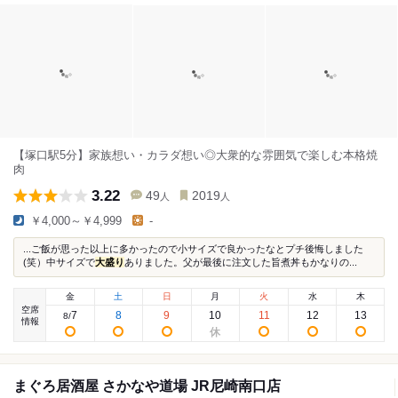
【塚口駅5分】家族想い・カラダ想い◎大衆的な雰囲気で楽しむ本格焼
肉
3.22
49
2019
人
人
￥4,000～￥4,999
-
...ご飯が思った以上に多かったので小サイズで良かったなとプチ後悔しました
(笑）中サイズで
大盛り
ありました。父が最後に注文した旨煮丼もかなりの...
金
土
日
月
火
水
木
空席
7
8
9
10
11
12
13
8
/
情報
まぐろ居酒屋 さかなや道場 JR尼崎南口店