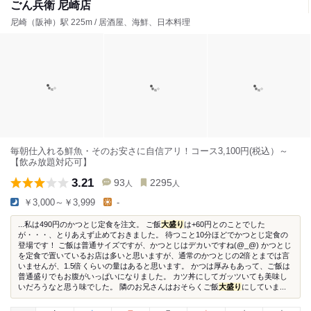
ごん兵衛 尼崎店
尼崎（阪神）駅 225m / 居酒屋、海鮮、日本料理
毎朝仕入れる鮮魚・そのお安さに自信アリ！コース3,100円(税込）～
【飲み放題対応可】
3.21
93
2295
人
人
￥3,000～￥3,999
-
...私は490円のかつとじ定食を注文。 ご飯
大盛り
は+60円とのことでした
が・・・、とりあえず止めておきました。 待つこと10分ほどでかつとじ定食の
登場です！ ご飯は普通サイズですが、かつとじはデカいですね(@_@) かつとじ
を定食で置いているお店は多いと思いますが、通常のかつとじの2倍とまでは言
いませんが、1.5倍くらいの量はあると思います。 かつは厚みもあって、ご飯は
普通盛りでもお腹がいっぱいになりました。 カツ丼にしてガッツいても美味し
いだろうなと思う味でした。 隣のお兄さんはおそらくご飯
大盛り
にしていま...