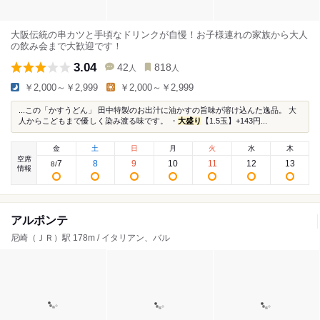
大阪伝統の串カツと手頃なドリンクが自慢！お子様連れの家族から大人
の飲み会まで大歓迎です！
3.04
42
818
人
人
￥2,000～￥2,999
￥2,000～￥2,999
...この「かすうどん」 田中特製のお出汁に油かすの旨味が溶け込んた逸品。 大
人からこどもまで優しく染み渡る味です。 ・
大盛り
【1.5玉】+143円...
金
土
日
月
火
水
木
空席
7
8
9
10
11
12
13
8
/
情報
アルポンテ
尼崎（ＪＲ）駅 178m / イタリアン、バル