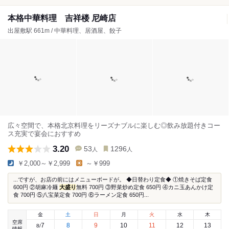
本格中華料理 吉祥楼 尼崎店
出屋敷駅 661m / 中華料理、居酒屋、餃子
広々空間で、本格北京料理をリーズナブルに楽しむ◎飲み放題付きコー
ス充実で宴会におすすめ
3.20
53
1296
人
人
￥2,000～￥2,999
～￥999
...ですが、お店の前にはメニューボードが。 ◆日替わり定食◆ ①焼きそば定食
600円 ②胡麻冷麺
大盛り
無料 700円 ③野菜炒め定食 650円 ④カニ玉あんかけ定
食 700円 ⑤八宝菜定食 700円 ⑥ラーメン定食 650円...
金
土
日
月
火
水
木
空席
7
8
9
10
11
12
13
8
/
情報