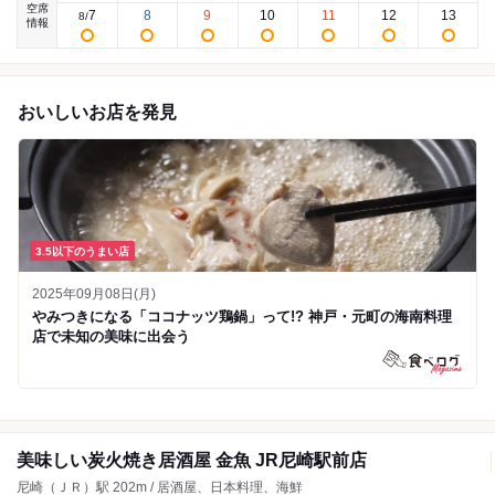
空席
7
8
9
10
11
12
13
8
/
情報
おいしいお店を発見
3.5以下のうまい店
2025年09月08日(月)
やみつきになる「ココナッツ鶏鍋」って!? 神戸・元町の海南料理
店で未知の美味に出会う
美味しい炭火焼き居酒屋 金魚 JR尼崎駅前店
尼崎（ＪＲ）駅 202m / 居酒屋、日本料理、海鮮