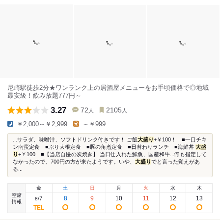
尼崎駅徒歩2分★ワンランク上の居酒屋メニューをお手頃価格で◎地域
最安級！飲み放題777円～
3.27
72
2105
人
人
￥2,000～￥2,999
～￥999
...サラダ、味噌汁、ソフトドリンク付きです！ ご飯
大盛り
+￥100！ ■一口チキ
ン南蛮定食 ■ぶり大根定食 ■豚の角煮定食 ■日替わりランチ ■海鮮丼
大盛
り
+￥100 ■【当店自慢の炭焼き】 当日仕入れた鮮魚、国産和牛...何も指定して
なかったので、700円の方が来たようです。いや、
大盛り
でと言った覚えがあ
る...
金
土
日
月
火
水
木
空席
7
8
9
10
11
12
13
8
/
情報