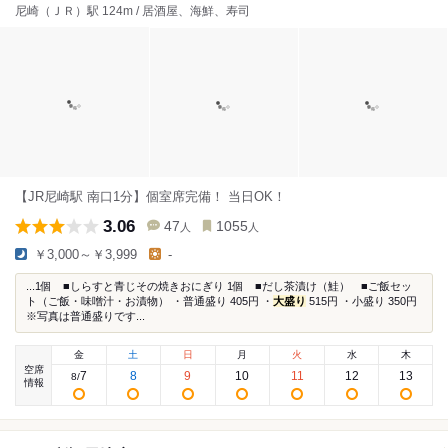
尼崎（ＪＲ）駅 124m / 居酒屋、海鮮、寿司
【JR尼崎駅 南口1分】個室席完備！ 当日OK！
3.06
47
1055
人
人
￥3,000～￥3,999
-
...1個 ■しらすと青じその焼きおにぎり 1個 ■だし茶漬け（鮭） ■ご飯セッ
ト（ご飯・味噌汁・お漬物） ・普通盛り 405円 ・
大盛り
515円 ・小盛り 350円
※写真は普通盛りです...
金
土
日
月
火
水
木
空席
7
8
9
10
11
12
13
8
/
情報