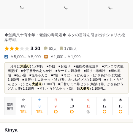
◆創業八十有余年・老舗の寿司処◆ ネタの旨味を引き出すシャリの松
葉寿司。
3.30
63
1795
人
人
￥5,000～￥5,999
￥1,000～￥1,999
...冷そば
大盛り
) 1,210円 ■外観 ■お造り ■銀鱈の西京焼き ■アンコウの龍
田揚げ ■小芋蟹身のあんかけ ■サーモン錦糸巻 ■握り・赤出汁 ■鯛の尾
頭 ■祝い膳 ■塩ちゃんこ ■2階 ■そば・うどんセット(かきあげそば大盛)
1,100円 ■日替りミニ丼セット(えび丼、きつねうどん) 1,100円 ■すし・うど
んセット(うどん
大盛り
) 1,100円 ■日替りミニ丼セット(鯛漬け丼、かきあげう
どん大盛) 1,210円 ■すし・うどんセット(冷、麺
大盛り
) 1,100円...
金
土
日
月
火
水
木
空席
7
8
9
10
11
12
13
8
/
情報
Kinya