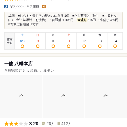
￥2,000～￥2,999
-
...1個 ■しらすと青じその焼きおにぎり 1個 ■だし茶漬け（鮭） ■ご飯セッ
ト（ご飯・味噌汁・お漬物） ・普通盛り 405円 ・
大盛り
515円 ・小盛り 350円
※写真は普通盛りです...
土
日
月
火
水
木
金
空席
8
9
10
11
12
13
14
8
/
情報
一龍 八幡本店
八幡宿駅 749m / 焼肉、ホルモン
3.20
26
412
人
人