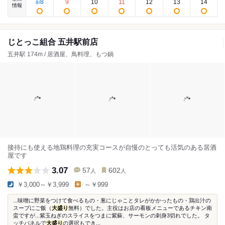
8
9
10
11
12
13
14
8
/
情報
じとっこ組合 五井駅前店
五井駅 174m / 居酒屋、鳥料理、もつ鍋
接待にも使える地鶏料理の充実コースが自慢のとっても活気のある居酒
屋です
3.07
57
602
人
人
￥3,000～￥3,999
～￥999
...味噌に野菜をつけて食べるもの・葱にじゃことタレがかかったもの・鶏出汁の
スープにご飯（
大盛り
無料）でした。主役はお店の看板メニューであるチキン南
蛮ですが...紫玉ねぎのスライスをつまに紫蘇、サーモンの刺身3切れでした。 タ
ッチパネルで
大盛り
の選択もでき...