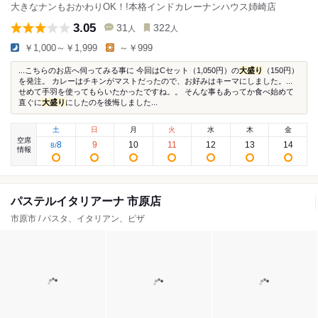
大きなナンもおかわりOK！!本格インドカレーナンハウス姉崎店
3.05
31
322
人
人
￥1,000～￥1,999
～￥999
...こちらのお店へ伺ってみる事に 今回はCセット（1,050円）の
大盛り
（150円）
を発注。 カレーはチキンがマストだったので、お好みはキーマにしました。...
せめて手羽を使ってもらいたかったですね。。 そんな事もあってか食べ始めて
直ぐに
大盛り
にしたのを後悔しました...
土
日
月
火
水
木
金
空席
8
9
10
11
12
13
14
8
/
情報
パステルイタリアーナ 市原店
市原市 / パスタ、イタリアン、ピザ