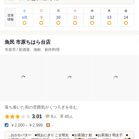
土
日
月
火
水
木
金
空席
8
9
10
11
12
13
14
8
/
情報
魚民 市原ちはら台店
市原市 / 居酒屋、海鮮、創作料理
落ち着いた和の雰囲気がくつろぎを生む
3.01
8
45
人
人
￥2,000～￥2,999
-
...おかかバター ■焼おにぎり ごま明太 ■お茶漬け 鮭 ■お茶漬け 明太子 ■