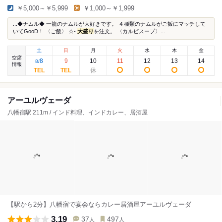
￥5,000～￥5,999
￥1,000～￥1,999
...◆ナムル◆ 一龍のナムルが大好きです。 ４種類のナムルがご飯にマッチして
いてGooD！ 〈ご飯〉 ☆-
大盛り
を注文。 〈カルビスープ〉...
土
日
月
火
水
木
金
空席
8
9
10
11
12
13
14
8
/
情報
アーユルヴェーダ
八幡宿駅 211m / インド料理、インドカレー、居酒屋
【駅から2分】八幡宿で宴会ならカレー居酒屋アーユルヴェーダ
3.19
37
497
人
人