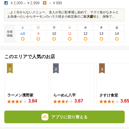
￥2,000～￥2,999
～￥999
...よく分からないメニュー。 友人が先に駐車場し始めて、マズイ急がなきゃと
お魚食べたいからサーモンのハラス焼き小鉢定食のご飯
大盛り
と、保険で...
土
日
月
火
水
木
金
空席
8
9
10
11
12
13
14
8
/
情報
このエリアで人気のお店
1
2
3
ラーメン濱野家
らーめん八平
さすけ食堂
3.84
3.67
3.6
アプリに切り替える