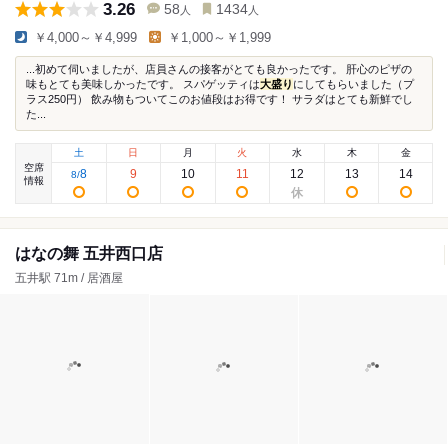
3.26
58
1434
人
人
￥4,000～￥4,999
￥1,000～￥1,999
...初めて伺いましたが、店員さんの接客がとても良かったです。 肝心のピザの
味もとても美味しかったです。 スパゲッティは
大盛り
にしてもらいました（プ
ラス250円） 飲み物もついてこのお値段はお得です！ サラダはとても新鮮でし
た...
土
日
月
火
水
木
金
空席
8
9
10
11
12
13
14
8
/
情報
はなの舞 五井西口店
五井駅 71m / 居酒屋