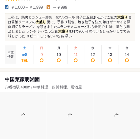
￥1,000～￥1,999
～￥999
...私は、鶏肉とカシュー炒め、&アルコール 息子は五目あんかけご飯の
大盛り
妻
は醤油ラーメンの
大盛り
更に、手作り割包、焼き餃子を注文 娘はザーサイと豚
肉細切りラーメン を頂きました...ランチメニューどれも最高です 味、量とも満
足しました ランチ:レバニラ定食
大盛り
無料で900円 味付けもしっかりしてて美
味しかった リピートしてもいいなあ 早い...
土
日
月
火
水
木
金
空席
8
9
10
11
12
13
14
8
/
情報
中国菜家明湘園
八幡宿駅 408m / 中華料理、四川料理、居酒屋