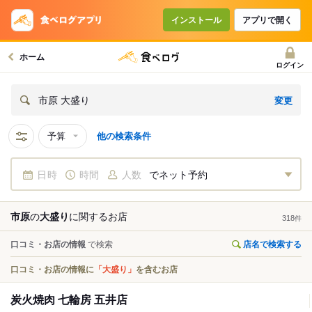
インストール
アプリで開く
ホーム
ログイン
変更
市原 大盛り
予算
他の検索条件
日時
時間
人数
でネット予約
市原
の
大盛り
に関する
お店
318
件
口コミ・お店の情報
で検索
店名で検索する
口コミ・お店の情報に
「大盛り」
を含むお店
炭火焼肉 七輪房 五井店