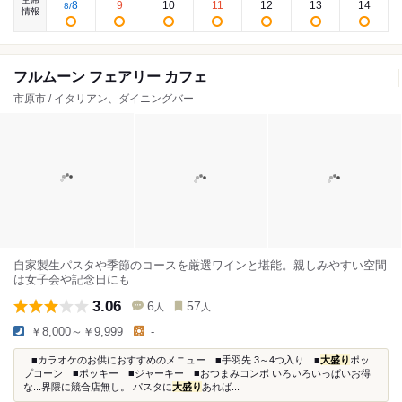
8
9
10
11
12
13
14
8
/
情報
フルムーン フェアリー カフェ
市原市 / イタリアン、ダイニングバー
自家製生パスタや季節のコースを厳選ワインと堪能。親しみやすい空間
は女子会や記念日にも
3.06
6
57
人
人
￥8,000～￥9,999
-
...■カラオケのお供におすすめのメニュー ■手羽先 3～4つ入り ■
大盛り
ポッ
プコーン ■ポッキー ■ジャーキー ■おつまみコンボ いろいろいっぱいお得
な...界隈に競合店無し。 パスタに
大盛り
あれば...