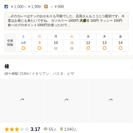
￥1,000～￥1,999
～￥999
...〆のカレーはナンのおかわりも可能でした。店員さんもニコニコ親切です。今
度はお昼にも来たいですね。 カツカリー 1000円
大盛り
100円 ラッシー 150円
食べログのポイント1000円分使ったので...
土
日
月
火
水
木
金
空席
8
9
10
11
12
13
14
8
/
情報
橡
姉ケ崎駅 219m / イタリアン、パスタ、ピザ
3.17
55
1340
人
人