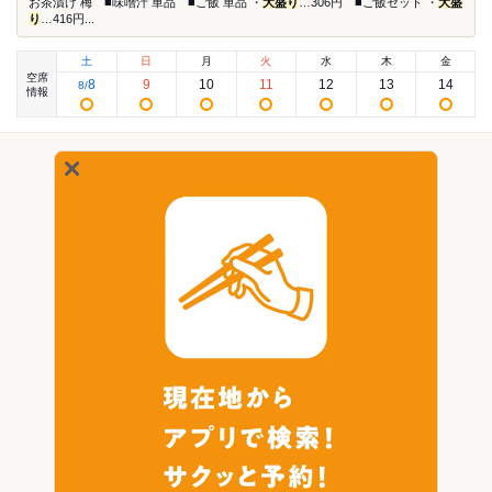
お茶漬け 梅 ■味噌汁 単品 ■ご飯 単品 ・
大盛り
…306円 ■ご飯セット ・
大盛
り
…416円...
土
日
月
火
水
木
金
空席
8
9
10
11
12
13
14
8
/
情報