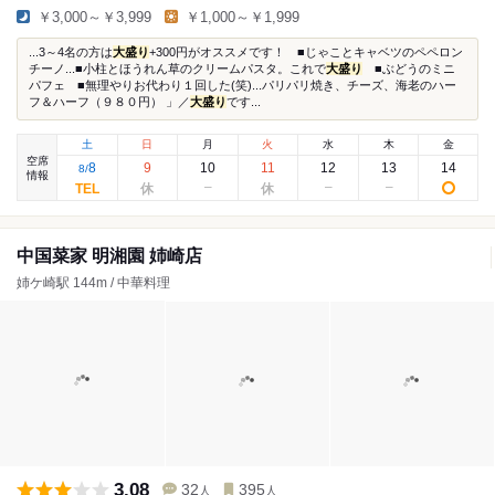
￥3,000～￥3,999
￥1,000～￥1,999
...3～4名の方は
大盛り
+300円がオススメです！ ■じゃことキャベツのペペロン
チーノ...■小柱とほうれん草のクリームパスタ。これで
大盛り
■ぶどうのミニ
パフェ ■無理やりお代わり１回した(笑)...パリパリ焼き、チーズ、海老のハー
フ＆ハーフ（９８０円） 」／
大盛り
です...
土
日
月
火
水
木
金
空席
8
9
10
11
12
13
14
8
/
情報
中国菜家 明湘園 姉崎店
姉ケ崎駅 144m / 中華料理
3.08
32
395
人
人