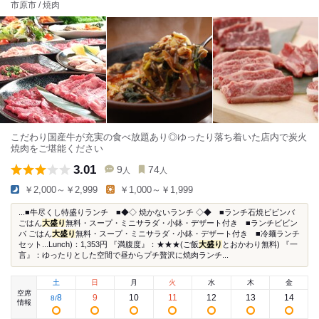
市原市 / 焼肉
こだわり国産牛が充実の食べ放題あり◎ゆったり落ち着いた店内で炭火
焼肉をご堪能ください
3.01
9
74
人
人
￥2,000～￥2,999
￥1,000～￥1,999
...■牛尽くし特盛りランチ ■◆◇ 焼かないランチ ◇◆ ■ランチ石焼ビビンバ
ごはん
大盛り
無料・スープ・ミニサラダ・小鉢・デザート付き ■ランチビビン
バ ごはん
大盛り
無料・スープ・ミニサラダ・小鉢・デザート付き ■冷麺ランチ
セット...Lunch)：1,353円 『満腹度』：★★★(ご飯
大盛り
とおかわり無料) 『一
言』：ゆったりとした空間で昼からプチ贅沢に焼肉ランチ...
土
日
月
火
水
木
金
空席
8
9
10
11
12
13
14
8
/
情報