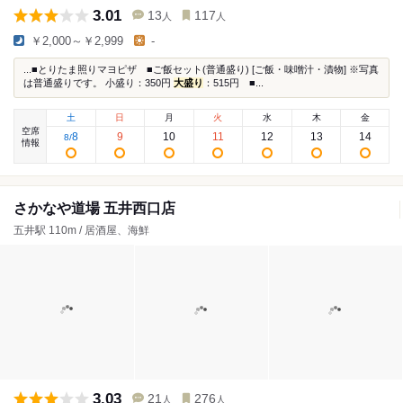
3.01
13
117
人
人
￥2,000～￥2,999
-
...■とりたま照りマヨピザ ■ご飯セット(普通盛り) [ご飯・味噌汁・漬物] ※写真
は普通盛りです。 小盛り：350円
大盛り
：515円 ■...
土
日
月
火
水
木
金
空席
8
9
10
11
12
13
14
8
/
情報
さかなや道場 五井西口店
五井駅 110m / 居酒屋、海鮮
3.03
21
276
人
人