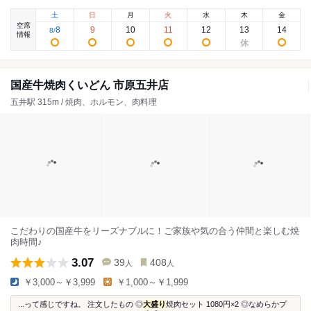
土
日
月
火
水
木
金
空席
8
9
10
11
12
13
14
8
/
情報
国産牛焼肉くいどん 市原五井店
五井駅 315m / 焼肉、ホルモン、肉料理
こだわりの国産牛をリーズナブルに！ご家族や気の合う仲間と楽しむ焼
肉時間♪
3.07
39
408
人
人
￥3,000～￥3,999
￥1,000～￥1,999
...って感じですね。 注文したもの ◎
大盛り
焼肉セット 1080円×2 ◎なめらかプ