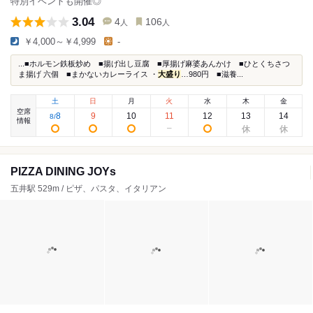
特別イベントも開催◎
3.04
4
106
人
人
￥4,000～￥4,999
-
...■ホルモン鉄板炒め ■揚げ出し豆腐 ■厚揚げ麻婆あんかけ ■ひとくちさつ
ま揚げ 六個 ■まかないカレーライス ・
大盛り
…980円 ■滋養...
土
日
月
火
水
木
金
空席
8
9
10
11
12
13
14
8
/
情報
PIZZA DINING JOYs
五井駅 529m / ピザ、パスタ、イタリアン