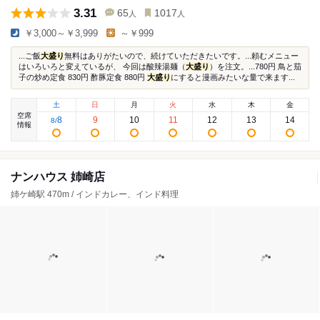
3.31
65
1017
人
人
￥3,000～￥3,999
～￥999
...ご飯
大盛り
無料はありがたいので、続けていただきたいです。...頼むメニュー
はいろいろと変えているが、 今回は酸辣湯麺（
大盛り
）を注文。...780円 鳥と茄
子の炒め定食 830円 酢豚定食 880円
大盛り
にすると漫画みたいな量で来ます...
土
日
月
火
水
木
金
空席
8
9
10
11
12
13
14
8
/
情報
ナンハウス 姉崎店
姉ケ崎駅 470m / インドカレー、インド料理