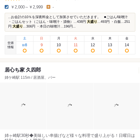
￥2,000～￥2,999
-
...お会計の10％を深夜料金として加算させていただきます。 ■ごはん/味噌汁
・ごはんセット（ごはん・味噌汁・漬物）…438円
大盛り
…493円 ・白飯…251
円
大盛り
…306円 ・本日の味噌汁…196円...
土
日
月
火
水
木
金
空席
8
9
10
11
12
13
14
8
/
情報
居心ち家 久四郎
姉ケ崎駅 115m / 居酒屋、バー
姉ヶ崎駅30秒◆美味しい串揚げなど様々な料理で盛り上がる！日曜日は