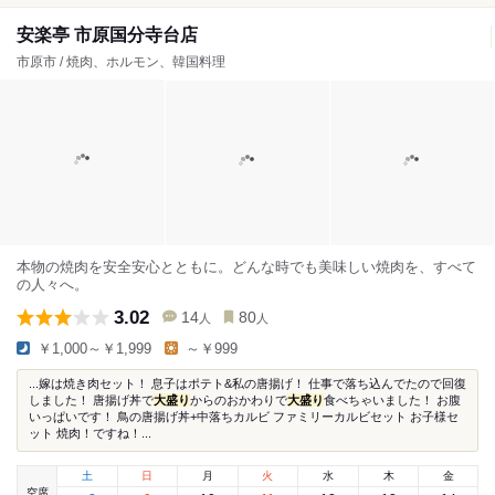
安楽亭 市原国分寺台店
市原市 / 焼肉、ホルモン、韓国料理
本物の焼肉を安全安心とともに。どんな時でも美味しい焼肉を、すべて
の人々へ。
3.02
14
80
人
人
￥1,000～￥1,999
～￥999
...嫁は焼き肉セット！ 息子はポテト&私の唐揚げ！ 仕事で落ち込んでたので回復
しました！ 唐揚げ丼で
大盛り
からのおかわりで
大盛り
食べちゃいました！ お腹
いっぱいです！ 鳥の唐揚げ丼+中落ちカルビ ファミリーカルビセット お子様セ
ット 焼肉！ですね！...
土
日
月
火
水
木
金
空席