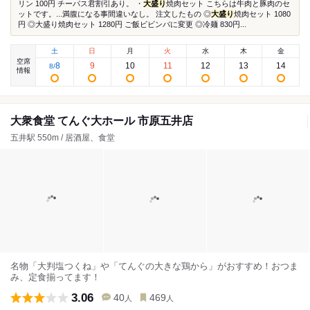
リン 100円 チーパス君割引あり。 ・
大盛り
焼肉セット こちらは牛肉と豚肉のセ
ットです。...満腹になる事間違いなし。 注文したもの ◎
大盛り
焼肉セット 1080
円 ◎大盛り焼肉セット 1280円 ご飯ビビンバに変更 ◎冷麺 830円...
土
日
月
火
水
木
金
空席
8
9
10
11
12
13
14
8
/
情報
大衆食堂 てんぐ大ホール 市原五井店
五井駅 550m / 居酒屋、食堂
名物「大判塩つくね」や「てんぐの大きな鶏から」がおすすめ！おつま
み、定食揃ってます！
3.06
40
469
人
人