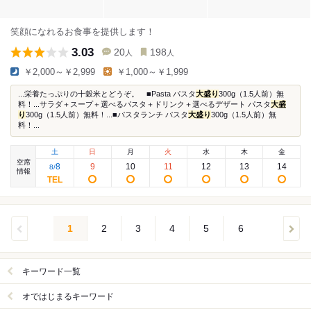
笑顔になれるお食事を提供します！
3.03
20
198
人
人
￥2,000～￥2,999
￥1,000～￥1,999
...栄養たっぷりの十穀米とどうぞ。 ■Pasta パスタ
大盛り
300g（1.5人前）無
料！...サラダ＋スープ＋選べるパスタ＋ドリンク＋選べるデザート パスタ
大盛
り
300g（1.5人前）無料！...■パスタランチ パスタ
大盛り
300g（1.5人前）無
料！...
土
日
月
火
水
木
金
空席
8
9
10
11
12
13
14
8
/
情報
1
2
3
4
5
6
キーワード一覧
オではじまるキーワード