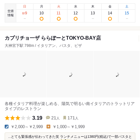
日
月
火
水
木
金
土
空席
9
10
11
12
13
14
15
8
/
情報
カプリチョ一ザ ららぽーとTOKYO-BAY店
大神宮下駅 798m / イタリアン、パスタ、ピザ
各種イタリア料理が楽しめる、陽気で明るい南イタリアのトラットリア
タイプのレストラン
3.19
21
171
人
人
￥2,000～￥2,999
￥1,000～￥1,999
...とても緊張感が伝わってきた笑 ランチメニューは1380円(税込)で一部パスタと