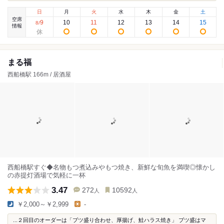
日
月
火
水
木
金
土
空席
9
10
11
12
13
14
15
8
/
情報
まる福
西船橋駅 166m / 居酒屋
西船橋駅すぐ◆名物もつ煮込みやもつ焼き、新鮮な旬魚を満喫◎懐かし
の赤提灯酒場で気軽に一杯
3.47
272
10592
人
人
￥2,000～￥2,999
-
...２回目のオーダーは「ブツ盛り合わせ、厚揚げ、鮭ハラス焼き」 ブツ盛はマ