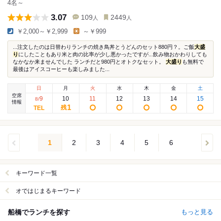
4名～
3.07
109
2449
人
人
￥2,000～￥2,999
～￥999
...注文したのは日替わりランチの焼き鳥丼とうどんのセット880円？。ご飯
大盛
り
にしたこともあり米と肉の比率が少し悪かったですが...飲み物おかわりしても
なかなか来ませんでした ランチだと980円とオトクなセット。
大盛り
も無料で
最後はアイスコーヒーも楽しみました...
日
月
火
水
木
金
土
空席
9
10
11
12
13
14
15
8
/
情報
1
残
1
2
3
4
5
6
キーワード一覧
オではじまるキーワード
船橋でランチを探す
もっと見る