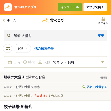
インストール
アプリで開く
ホーム
ログイン
変更
船橋 大盛り
予算
他の検索条件
日時
時間
人数
でネット予約
船橋
の
大盛り
に関する
お店
685
件
口コミ・お店の情報
で検索
店名で検索する
口コミ・お店の情報に
「大盛り」
を含むお店
餃子酒場 船橋店