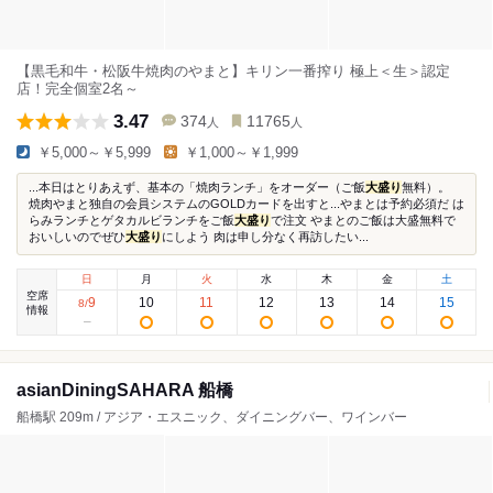
【黒毛和牛・松阪牛焼肉のやまと】キリン一番搾り 極上＜生＞認定
店！完全個室2名～
3.47
374
11765
人
人
￥5,000～￥5,999
￥1,000～￥1,999
...本日はとりあえず、基本の「焼肉ランチ」をオーダー（ご飯
大盛り
無料）。
焼肉やまと独自の会員システムのGOLDカードを出すと...やまとは予約必須だ は
らみランチとゲタカルビランチをご飯
大盛り
で注文 やまとのご飯は大盛無料で
おいしいのでぜひ
大盛り
にしよう 肉は申し分なく再訪したい...
日
月
火
水
木
金
土
空席
9
10
11
12
13
14
15
8
/
情報
asianDiningSAHARA 船橋
船橋駅 209m / アジア・エスニック、ダイニングバー、ワインバー