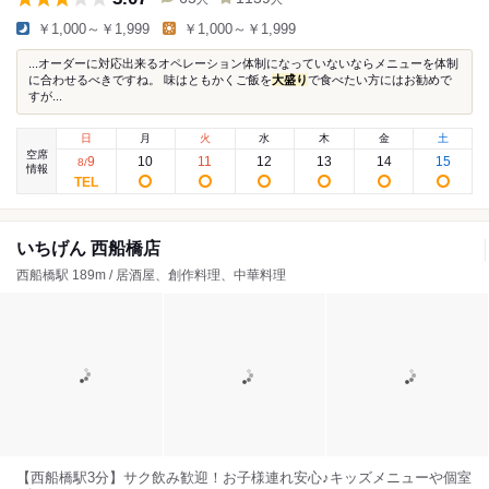
￥1,000～￥1,999
￥1,000～￥1,999
...オーダーに対応出来るオペレーション体制になっていないならメニューを体制
に合わせるべきですね。 味はともかくご飯を
大盛り
で食べたい方にはお勧めで
すが...
日
月
火
水
木
金
土
空席
9
10
11
12
13
14
15
8
/
情報
いちげん 西船橋店
西船橋駅 189m / 居酒屋、創作料理、中華料理
【西船橋駅3分】サク飲み歓迎！お子様連れ安心♪キッズメニューや個室