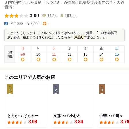
店内で串打ちした新鮮「もつ焼き」が自慢！船橋駅徒歩圏内のネオ大衆
酒場！
3.09
117
4912
人
人
￥2,000～￥2,999
-
...とにかくしっとり！このレベルは家では作れない…。貴重。 ｢こぼれ麻婆豆
腐｣ 最後、頼まずには居られなかったこちら！
大盛り
で来るかな、と...
日
月
火
水
木
金
土
空席
9
10
11
12
13
14
15
8
/
情報
このエリアで人気のお店
1
2
3
とんかつ ばんぶー
支那ソバ 小むろ
中華ソバ 篤々
3.98
3.84
3.7