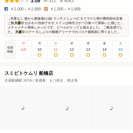
3.09
31
404
人
人
￥2,000～￥2,999
￥1,000～￥1,999
...先客なし 後から家族連れ1組 ランチメニューの キクラゲと卵の豚肉炒め定食
ご飯
大盛り
おかわり自由ですが メインは味付けが一口食べて美味いと感じた...
メチャメチャ美味しかったです。ビールがとっても進みました。 ご馳走様でし
た。
大盛り
スゲー 久しぶりの船橋アリーナでのバスケ観戦前に寄りました...
日
月
火
水
木
金
土
空席
9
10
11
12
13
14
15
8
/
情報
スミビトケムリ 船橋店
京成船橋駅 167m / 居酒屋、もつ焼き、焼き鳥