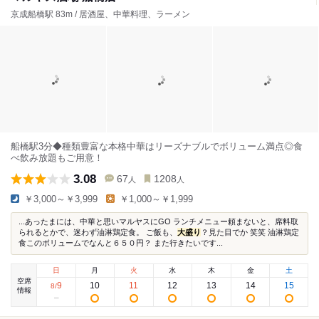
京成船橋駅 83m / 居酒屋、中華料理、ラーメン
船橋駅3分◆種類豊富な本格中華はリーズナブルでボリューム満点◎食
べ飲み放題もご用意！
3.08
67
1208
人
人
￥3,000～￥3,999
￥1,000～￥1,999
...あったまには、中華と思いマルヤスにGO ランチメニュー頼まないと、席料取
られるとかで、迷わず油淋鶏定食。 ご飯も、
大盛り
？見た目でか 笑笑 油淋鶏定
食このボリュームでなんと６５０円？ また行きたいです...
日
月
火
水
木
金
土
空席
9
10
11
12
13
14
15
8
/
情報