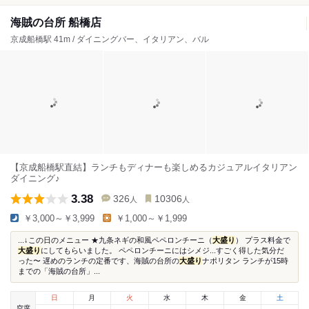
海賊の台所 船橋店
京成船橋駅 41m / ダイニングバー、イタリアン、バル
【京成船橋駅直結】ランチもディナーも楽しめるカジュアルイタリアン
ダイニング♪
3.38
326
10306
人
人
￥3,000～￥3,999
￥1,000～￥1,999
...↓この日のメニュー ★九条ネギの和風ペペロンチーニ（
大盛り
） プラス料金で
大盛り
にしてもらいました。 ペペロンチーニにはシメジ...すごく得した気分だ
った〜 遅めのランチの定番です、海賊の台所の
大盛り
ナポリタン ランチが15時
までの「海賊の台所」...
日
月
火
水
木
金
土
空席