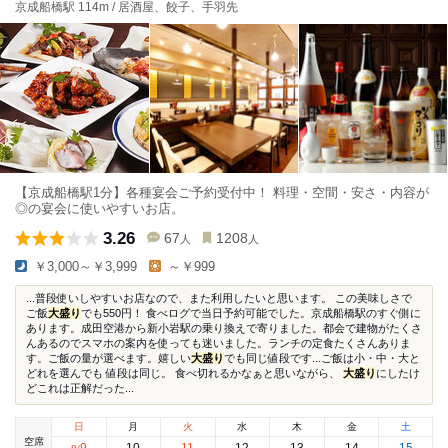
京成船橋駅 114m / 居酒屋、餃子、手羽先
【京成船橋駅1分】各種宴会ご予約受付中！ 料理・空間・安さ・内容が
◎の宴会に使いやすいお店。
3.26
67
1208
人
人
￥3,000～￥3,999
～￥999
...普段使いしやすいお店なので、また利用したいと思います。 この美味しさで
ご飯
大盛り
でも550円！ 食べログで当日予約可能でした。京成船橋駅のすぐ側に
あります。成田空港から新小岩駅の乗り換えで寄りました。都会で建物がたくさ
んあるのでスマホの案内を使っても迷いました。ランチの定食たくさんありま
す。ご飯の量が選べます。嬉しい
大盛り
でも同じ値段です...ご飯は小・中・大と
どれを選んでも 値段は同じ。 食べ切れるかなぁと思いながら、
大盛り
にしたけ
どこれは正解だった...
日
月
火
水
木
金
土
空席