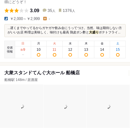
得にどうぞ！
3.09
35
1376
人
人
￥2,000～￥2,999
-
...遅くまでやってるからガヤガヤ飲み会にうってつけ。当然、味は期待しない方
がいいお店 料理は美味しく、味付けも最高 鶏皮ポン酢と
大盛り
ポテトフライ...
日
月
火
水
木
金
土
空席
9
10
11
12
13
14
15
8
/
情報
大衆スタンドてんぐ大ホール 船橋店
船橋駅 148m / 居酒屋