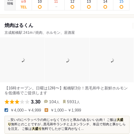
9
10
11
12
13
14
15
8
/
情報
焼肉はるくん
京成船橋駅 241m / 焼肉、ホルモン、居酒屋
【16時オープン。日曜は12時〜】船橋駅3分！黒毛和牛と新鮮ホルモン
を低価格でご提供します
3.30
104
5931
人
人
￥4,000～￥4,999
￥1,000～￥1,999
...安いのにペラッペラの肉じゃなくてわりと厚みのあるいいお肉！ ご飯は
大盛
り
無料とのことですが...黒毛和牛ランチと上タンランチ、単品で頬肉と豚かしら
を注文。 ご飯は
大盛り
無料でしたがご案内がなく...