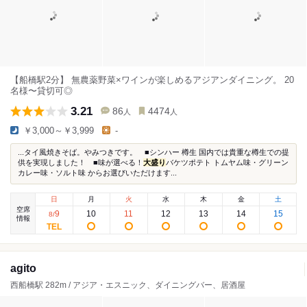
【船橋駅2分】 無農薬野菜×ワインが楽しめるアジアンダイニング。 20
名様〜貸切可◎
3.21
86
4474
人
人
￥3,000～￥3,999
-
...タイ風焼きそば。やみつきです。 ■シンハー 樽生 国内では貴重な樽生での提
供を実現しました！ ■味が選べる！
大盛り
バケツポテト トムヤム味・グリーン
カレー味・ソルト味 からお選びいただけます...
日
月
火
水
木
金
土
空席
9
10
11
12
13
14
15
8
/
情報
agito
西船橋駅 282m / アジア・エスニック、ダイニングバー、居酒屋