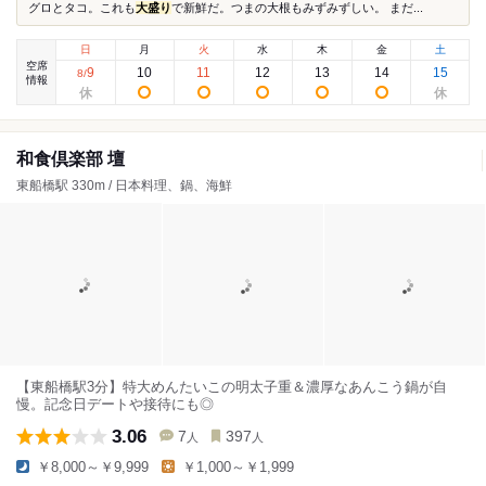
グロとタコ。これも
大盛り
で新鮮だ。つまの大根もみずみずしい。 まだ...
日
月
火
水
木
金
土
空席
9
10
11
12
13
14
15
8
/
情報
和食倶楽部 壇
東船橋駅 330m / 日本料理、鍋、海鮮
【東船橋駅3分】特大めんたいこの明太子重＆濃厚なあんこう鍋が自
慢。記念日デートや接待にも◎
3.06
7
397
人
人
￥8,000～￥9,999
￥1,000～￥1,999