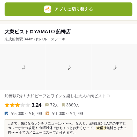
アプリに切り替える
大衆ビストロYAMATO 船橋店
京成船橋駅 344m / 肉バル、ステーキ
船橋駅7分！大和ビーフとワインを楽しむ大人の肉ビストロ
3.24
72
3869
人
人
￥5,000～￥5,999
￥1,000～￥1,999
...さて、気になるランチメニューは〜〜〜。 なんと、金曜日には人気の牛すじ
カレーが食べ放題！ 金曜以外ではちょっとお安くなって、
大盛り
無料とは太っ
腹〜〜 全てのメニューにスープが付きます...