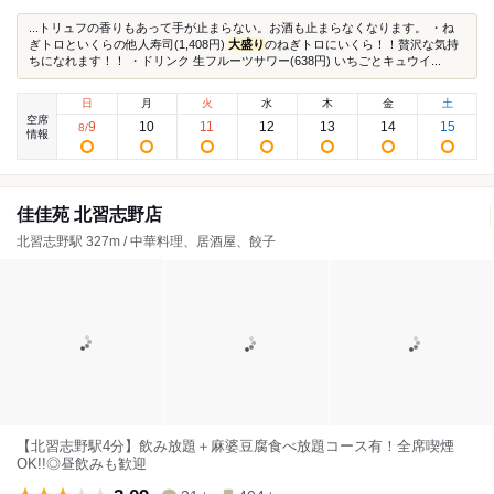
...トリュフの香りもあって手が止まらない。お酒も止まらなくなります。 ・ね
ぎトロといくらの他人寿司(1,408円)
大盛り
のねぎトロにいくら！！贅沢な気持
ちになれます！！ ・ドリンク 生フルーツサワー(638円) いちごとキュウイ...
日
月
火
水
木
金
土
空席
9
10
11
12
13
14
15
8
/
情報
佳佳苑 北習志野店
北習志野駅 327m / 中華料理、居酒屋、餃子
【北習志野駅4分】飲み放題＋麻婆豆腐食べ放題コース有！全席喫煙
OK!!◎昼飲みも歓迎