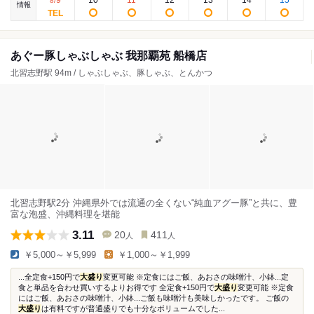
9
10
11
12
13
14
15
8
/
情報
あぐー豚しゃぶしゃぶ 我那覇苑 船橋店
北習志野駅 94m / しゃぶしゃぶ、豚しゃぶ、とんかつ
北習志野駅2分 沖縄県外では流通の全くない“純血アグー豚”と共に、豊
富な泡盛、沖縄料理を堪能
3.11
20
411
人
人
￥5,000～￥5,999
￥1,000～￥1,999
...全定食+150円で
大盛り
変更可能 ※定食にはご飯、あおさの味噌汁、小鉢...定
食と単品を合わせ買いするよりお得です 全定食+150円で
大盛り
変更可能 ※定食
にはご飯、あおさの味噌汁、小鉢...ご飯も味噌汁も美味しかったです。 ご飯の
大盛り
は有料ですが普通盛りでも十分なボリュームでした...