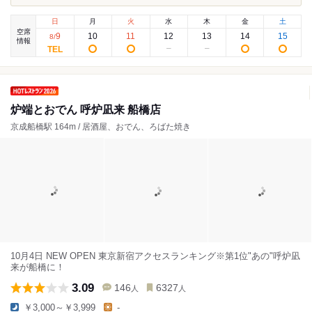
日
月
火
水
木
金
土
空席
9
10
11
12
13
14
15
8
/
情報
炉端とおでん 呼炉凪来 船橋店
京成船橋駅 164m / 居酒屋、おでん、ろばた焼き
10月4日 NEW OPEN 東京新宿アクセスランキング※第1位"あの"呼炉凪
来が船橋に！
3.09
146
6327
人
人
￥3,000～￥3,999
-