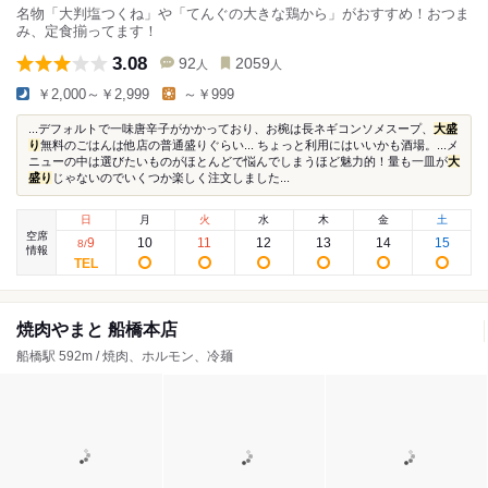
名物「大判塩つくね」や「てんぐの大きな鶏から」がおすすめ！おつま
み、定食揃ってます！
3.08
92
2059
人
人
￥2,000～￥2,999
～￥999
...デフォルトで一味唐辛子がかかっており、お椀は長ネギコンソメスープ、
大盛
り
無料のごはんは他店の普通盛りぐらい... ちょっと利用にはいいかも酒場。...メ
ニューの中は選びたいものがほとんどで悩んでしまうほど魅力的！量も一皿が
大
盛り
じゃないのでいくつか楽しく注文しました...
日
月
火
水
木
金
土
空席
9
10
11
12
13
14
15
8
/
情報
焼肉やまと 船橋本店
船橋駅 592m / 焼肉、ホルモン、冷麺