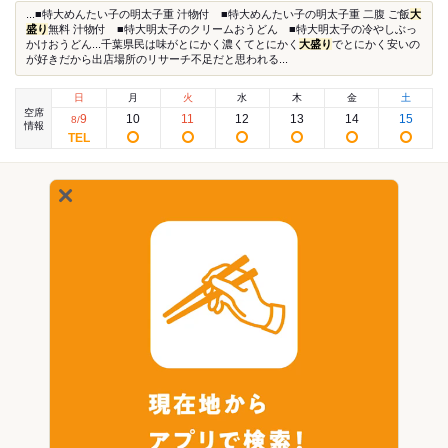
...■特大めんたい子の明太子重 汁物付 ■特大めんたい子の明太子重 二腹 ご飯
大
盛り
無料 汁物付 ■特大明太子のクリームおうどん ■特大明太子の冷やしぶっ
かけおうどん...千葉県民は味がとにかく濃くてとにかく
大盛り
でとにかく安いの
が好きだから出店場所のリサーチ不足だと思われる...
日
月
火
水
木
金
土
空席
9
10
11
12
13
14
15
8
/
情報