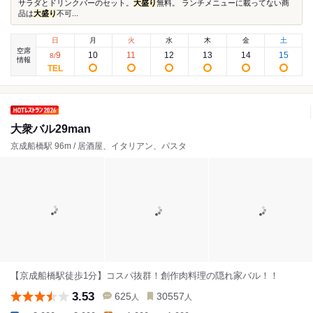
サラダとドリンクバーのセット。
大盛り
無料。 ランチメニューに載ってない商
品は
大盛り
不可...
日
月
火
水
木
金
土
空席
9
10
11
12
13
14
15
8
/
情報
大衆バル29man
京成船橋駅 96m / 居酒屋、イタリアン、パスタ
【京成船橋駅徒歩1分】コスパ抜群！創作肉料理の隠れ家バル！！
3.53
625
30557
人
人