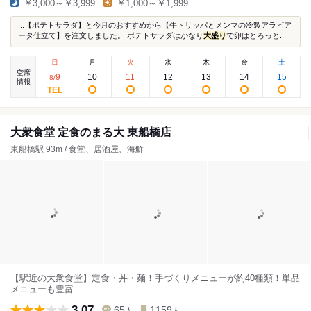
￥3,000～￥3,999
￥1,000～￥1,999
...【ポテトサラダ】と今月のおすすめから【牛トリッパとメンマの冷製アラビア
ータ仕立て】を注文しました。 ポテトサラダはかなり
大盛り
で卵はとろっと...
日
月
火
水
木
金
土
空席
9
10
11
12
13
14
15
8
/
情報
大衆食堂 定食のまる大 東船橋店
東船橋駅 93m / 食堂、居酒屋、海鮮
【駅近の大衆食堂】定食・丼・麺！手づくりメニューが約40種類！単品
メニューも豊富
3.07
65
1159
人
人