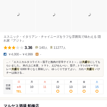
エスニック・イタリアン・チャイニーズをラフな雰囲気で味わえる 隠
れ家『アジト』
3.36
140
11277
人
人
￥4,000～￥4,999
-
...・「エスニカルタコライス～茄子と挽肉の甘辛テイスト～」は
大盛り
にしても
らいました。 米の上に水菜、トマト、えびせんべい、茄子...トマトのキーマカ
レー
大盛り
\1000 辛くなく美味しい。 ゆっくりできてよい。 カれー
大盛り
パク
チーは抜ける...
日
月
火
水
木
金
土
空席
9
10
11
12
13
14
15
8
/
情報
マルヤス酒場 船橋店