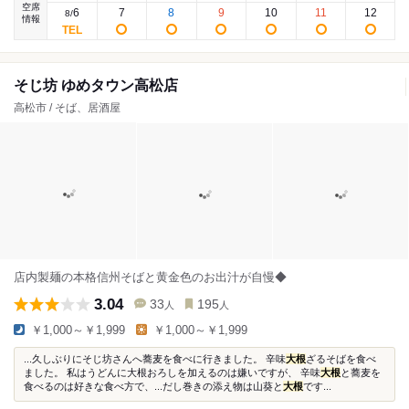
空席
6
7
8
9
10
11
12
8
/
情報
そじ坊 ゆめタウン高松店
高松市 / そば、居酒屋
店内製麺の本格信州そばと黄金色のお出汁が自慢◆
3.04
33
195
人
人
￥1,000～￥1,999
￥1,000～￥1,999
...久しぶりにそじ坊さんへ蕎麦を食べに行きました。 辛味
大根
ざるそばを食べ
ました。 私はうどんに大根おろしを加えるのは嫌いですが、 辛味
大根
と蕎麦を
食べるのは好きな食べ方で、...だし巻きの添え物は山葵と
大根
です...