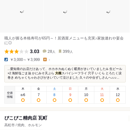
職人が握る本格寿司が65円～！居酒屋メニューも充実♪家族連れや宴会
に◎
3.03
28
399
人
人
￥3,000～￥3,999
-
...愛知発のお店だけあって、ホカホカぬくぬく暖房がきいていました♨️ 生ビール
×2 海鮮塩ごま油 かにみそ天ぷら
大根
スパイシーフライ 穴子 いくら とろたく涙
巻き めちゃくちゃわさびがきいていて泣けました 久々のや台ずしさんへ♪♪♪...
木
金
土
日
月
火
水
空席
6
7
8
9
10
11
12
8
/
情報
ぴこぴこ精肉店 瓦町
高松市 / 焼肉、ホルモン