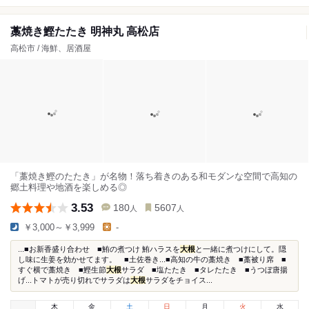
藁焼き鰹たたき 明神丸 高松店
高松市 / 海鮮、居酒屋
「藁焼き鰹のたたき」が名物！落ち着きのある和モダンな空間で高知の
郷土料理や地酒を楽しめる◎
3.53
180
5607
人
人
￥3,000～￥3,999
-
...■お新香盛り合わせ ■鮪の煮つけ 鮪ハラスを
大根
と一緒に煮つけにして。隠
し味に生姜を効かせてます。 ■土佐巻き...■高知の牛の藁焼き ■藁被り席 ■
すぐ横で藁焼き ■鰹生節
大根
サラダ ■塩たたき ■タレたたき ■うつぼ唐揚
げ...トマトが売り切れでサラダは
大根
サラダをチョイス...
木
金
土
日
月
火
水