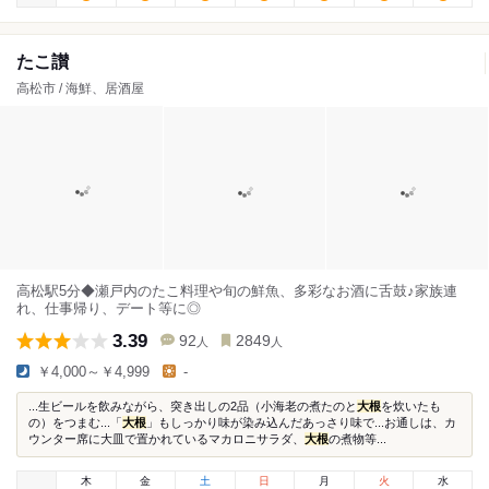
たこ讃
高松市 / 海鮮、居酒屋
高松駅5分◆瀬戸内のたこ料理や旬の鮮魚、多彩なお酒に舌鼓♪家族連
れ、仕事帰り、デート等に◎
3.39
92
2849
人
人
￥4,000～￥4,999
-
...生ビールを飲みながら、突き出しの2品（小海老の煮たのと
大根
を炊いたも
の）をつまむ...「
大根
」もしっかり味が染み込んだあっさり味で...お通しは、カ
ウンター席に大皿で置かれているマカロニサラダ、
大根
の煮物等...
木
金
土
日
月
火
水