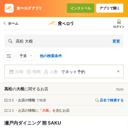
インストール
アプリで開く
ホーム
ログイン
変更
高松 大根
予算
他の検索条件
日時
時間
人数
でネット予約
高松
の
大根
に関する
お店
762
件
口コミ・お店の情報
で検索
店名で検索する
口コミ・お店の情報に
「大根」
を含むお店
瀬戸内ダイニング 朔 SAKU