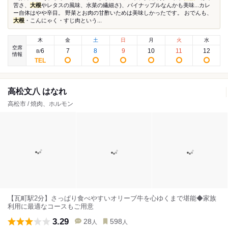
苦さ、
大根
やレタスの風味、水菜の繊細さ)、パイナップルなんかも美味...カレ
ー自体はやや辛目。 野菜とお肉の甘酢いためは美味しかったです。 おでんも、
大根
・こんにゃく・すじ肉という...
木
金
土
日
月
火
水
空席
6
7
8
9
10
11
12
8
/
情報
高松文八 はなれ
高松市 / 焼肉、ホルモン
【瓦町駅2分】さっぱり食べやすいオリーブ牛を心ゆくまで堪能◆家族
利用に最適なコースもご用意
3.29
28
598
人
人