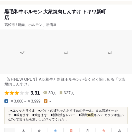
黒毛和牛ホルモン 大衆焼肉しんすけ トキワ新町
店
高松市 / 焼肉、ホルモン、居酒屋
【9月NEW OPEN】A５和牛と新鮮ホルモンが安く旨く愉しめる「大衆
焼肉しんすけ」
3.31
30
627
人
人
￥3,000～￥3,999
-
...■ユッケぶりうま ■バイトの姉ちゃんおすすめのテール。まぁ普通やった
で ■載せます ■焼きます ■新鮮焼きレバー ■即席
大根
キムチ カクテキ無い
ん?って言うたら無いけど作ってくれた...
木
金
土
日
月
火
水