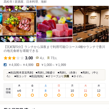
高松市 / 居酒屋、日本料理、海鮮
【瓦町駅5分】ランチから深夜まで利用可能◎コース4種やランチで香川
の地元食材を堪能できる
3.00
4
73
人
人
￥4,000～￥4,999
￥1,000～￥1,999
...■絶品[熊本直送馬刺] ■馬刺し2種盛り ■馬刺し（赤身） ■馬刺し（中と
ろ） ■桜ユッケ ■絶品[地魚] ■オリーブぶり
大根
■タイの...
木
金
土
日
月
火
水
空席
6
7
8
9
10
11
12
8
/
情報