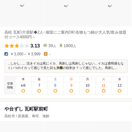
高松 瓦町/片原駅◆2人~個室にご案内OK!名物もつ鍋が大人気!飲み放題
付コース4000円～
3.13
39
1800
人
人
￥3,000～￥3,999
-
...しかし…。活きイカは死にイカ、馬刺しは馬刺しじゃない…イカは透明感もな
くいつのイカって感じで見た目も
大根
の桂剥き？って感じでした。馬刺し...
木
金
土
日
月
火
水
空席
6
7
8
9
10
11
12
8
/
情報
や台ずし 瓦町駅前町
高松市 / 居酒屋、寿司、海鮮