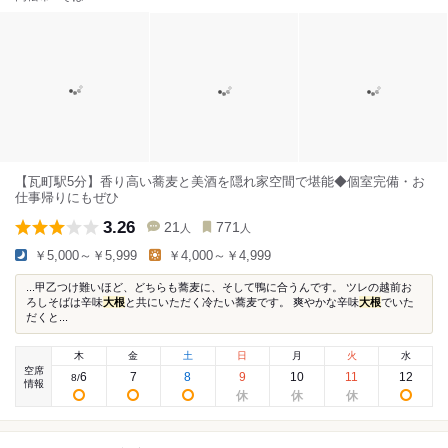
【瓦町駅5分】香り高い蕎麦と美酒を隠れ家空間で堪能◆個室完備・お
仕事帰りにもぜひ
3.26
21
771
人
人
￥5,000～￥5,999
￥4,000～￥4,999
...甲乙つけ難いほど、どちらも蕎麦に、そして鴨に合うんです。 ツレの越前お
ろしそばは辛味
大根
と共にいただく冷たい蕎麦です。 爽やかな辛味
大根
でいた
だくと...
木
金
土
日
月
火
水
空席
6
7
8
9
10
11
12
8
/
情報