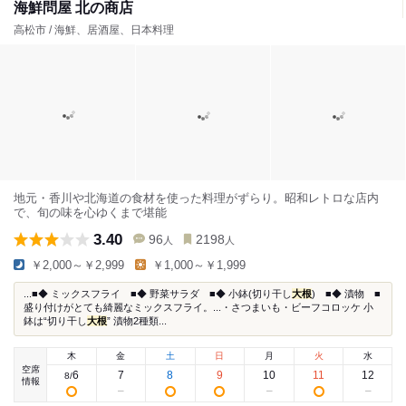
海鮮問屋 北の商店
高松市 / 海鮮、居酒屋、日本料理
地元・香川や北海道の食材を使った料理がずらり。昭和レトロな店内
で、旬の味を心ゆくまで堪能
3.40
96
2198
人
人
￥2,000～￥2,999
￥1,000～￥1,999
...■◆ ミックスフライ ■◆ 野菜サラダ ■◆ 小鉢(切り干し
大根
) ■◆ 漬物 ■
盛り付けがとても綺麗なミックスフライ。...・さつまいも・ビーフコロッケ 小
鉢は“切り干し
大根
” 漬物2種類...
木
金
土
日
月
火
水
空席
6
7
8
9
10
11
12
8
/
情報