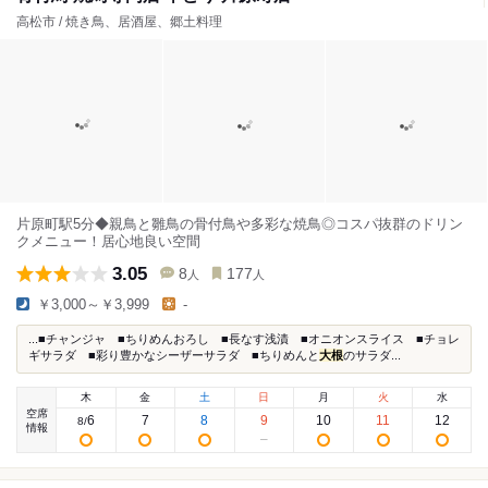
高松市 / 焼き鳥、居酒屋、郷土料理
片原町駅5分◆親鳥と雛鳥の骨付鳥や多彩な焼鳥◎コスパ抜群のドリン
クメニュー！居心地良い空間
3.05
8
177
人
人
￥3,000～￥3,999
-
...■チャンジャ ■ちりめんおろし ■長なす浅漬 ■オニオンスライス ■チョレ
ギサラダ ■彩り豊かなシーザーサラダ ■ちりめんと
大根
のサラダ...
木
金
土
日
月
火
水
空席
6
7
8
9
10
11
12
8
/
情報