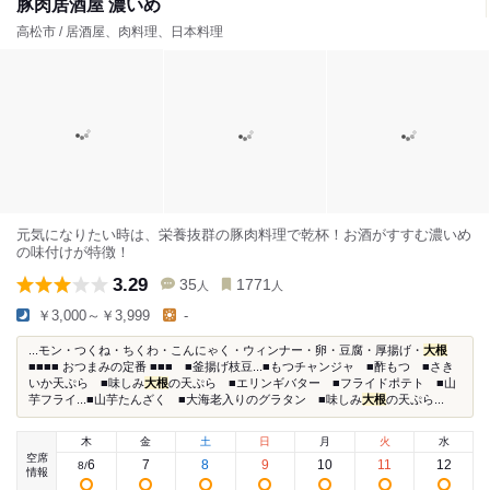
豚肉居酒屋 濃いめ
高松市 / 居酒屋、肉料理、日本料理
元気になりたい時は、栄養抜群の豚肉料理で乾杯！お酒がすすむ濃いめ
の味付けが特徴！
3.29
35
1771
人
人
￥3,000～￥3,999
-
...モン・つくね・ちくわ・こんにゃく・ウィンナー・卵・豆腐・厚揚げ・
大根
■■■■ おつまみの定番 ■■■ ■釜揚げ枝豆...■もつチャンジャ ■酢もつ ■さき
いか天ぷら ■味しみ
大根
の天ぷら ■エリンギバター ■フライドポテト ■山
芋フライ...■山芋たんざく ■大海老入りのグラタン ■味しみ
大根
の天ぷら...
木
金
土
日
月
火
水
空席
6
7
8
9
10
11
12
8
/
情報