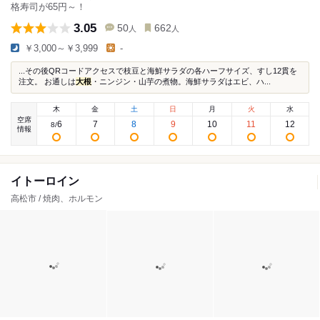
格寿司が65円～！
3.05
50
662
人
人
￥3,000～￥3,999
-
...その後QRコードアクセスで枝豆と海鮮サラダの各ハーフサイズ、すし12貫を
注文。 お通しは
大根
・ニンジン・山芋の煮物。海鮮サラダはエビ、ハ...
木
金
土
日
月
火
水
空席
6
7
8
9
10
11
12
8
/
情報
イトーロイン
高松市 / 焼肉、ホルモン