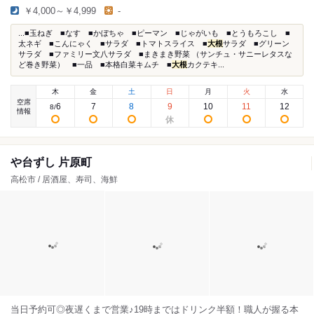
￥4,000～￥4,999
-
...■玉ねぎ ■なす ■かぼちゃ ■ピーマン ■じゃがいも ■とうもろこし ■
太ネギ ■こんにゃく ■サラダ ■トマトスライス ■
大根
サラダ ■グリーン
サラダ ■ファミリー文八サラダ ■まきまき野菜 （サンチュ・サニーレタスな
ど巻き野菜） ■一品 ■本格白菜キムチ ■
大根
カクテキ...
木
金
土
日
月
火
水
空席
6
7
8
9
10
11
12
8
/
情報
や台ずし 片原町
高松市 / 居酒屋、寿司、海鮮
当日予約可◎夜遅くまで営業♪19時まではドリンク半額！職人が握る本