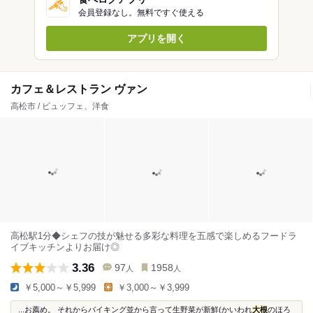
会員登録なし。無料ですぐ使える
アプリを開く
カフェ＆レストラン ヴァン
高松市 / ビュッフェ、洋食
高松駅1分◆シェフの技が魅せる多彩な料理を五感で楽しめるフードラ
イブキッチンよりお届け◎
3.36
97
1958
人
人
￥5,000～￥5,999
￥3,000～￥3,999
...お薦め。 それからバイキング並から言って生野菜が新鮮(かいわれ
大根
のほろ