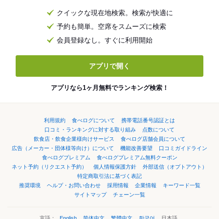
クイックな現在地検索。検索が快適に
予約も簡単。空席をスムーズに検索
会員登録なし。すぐに利用開始
アプリで開く
アプリなら1ヶ月無料でランキング検索！
利用規約
食べログについて
携帯電話番号認証とは
口コミ・ランキングに対する取り組み
点数について
飲食店・飲食企業様向けサービス
食べログ店舗会員について
広告（メーカー・団体様等向け）について
機能改善要望
口コミガイドライン
食べログプレミアム
食べログプレミアム無料クーポン
ネット予約（リクエスト予約）
個人情報保護方針
外部送信（オプトアウト）
特定商取引法に基づく表記
推奨環境
ヘルプ・お問い合わせ
採用情報
企業情報
キーワード一覧
サイトマップ
チェーン一覧
言語：
English
简体中文
繁體中文
한국어
日本語