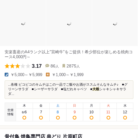
安楽畜産のA4ランク以上"宮崎牛"をご提供！希少部位が楽しめる焼肉コ
ース4,000円～
3.17
86
2875
人
人
￥5,000～￥5,999
￥1,000～￥1,999
...各種 ピコピコのキムチはこの一品でご飯やお酒がススムそんなキムチ♪ ■グ
リーンサラダ ■シーザーサラダ ■塩だれキャベツ ■
大根
シャキシャキサラ
ダ...
木
金
土
日
月
火
水
空席
6
7
8
9
10
11
12
8
/
情報
骨付鳥 焼鳥専門店 串どり 片原町店