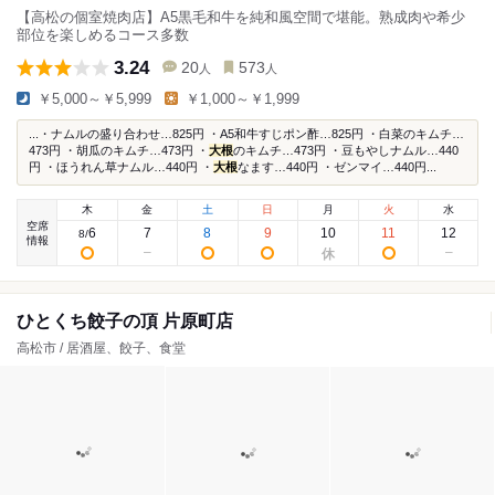
【高松の個室焼肉店】A5黒毛和牛を純和風空間で堪能。熟成肉や希少
部位を楽しめるコース多数
3.24
20
573
人
人
￥5,000～￥5,999
￥1,000～￥1,999
...・ナムルの盛り合わせ…825円 ・A5和牛すじポン酢…825円 ・白菜のキムチ…
473円 ・胡瓜のキムチ…473円 ・
大根
のキムチ…473円 ・豆もやしナムル…440
円 ・ほうれん草ナムル…440円 ・
大根
なます…440円 ・ゼンマイ…440円...
木
金
土
日
月
火
水
空席
6
7
8
9
10
11
12
8
/
情報
ひとくち餃子の頂 片原町店
高松市 / 居酒屋、餃子、食堂