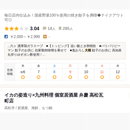
毎日店内仕込み！国産野菜100％使用の焼き餃子を満喫◆テイクアウト
可◎
3.04
18
285
人
人
￥2,000～￥2,999
-
...六ヶ 濃厚鶏ガラスープ ■【トッピング】追い飯とき卵雑炊 ■パリパリピー
マン 餃子のお供に 自家製肉味噌を乗せて ■鬼おろし
大根
餃子のお供に 高知産
丸搾りゆずポン酢使用！...
木
金
土
日
月
火
水
空席
6
7
8
9
10
11
12
8
/
情報
イカの姿造り×九州料理 個室居酒屋 弁慶 高松瓦
町店
高松市 / 居酒屋、海鮮、もつ鍋