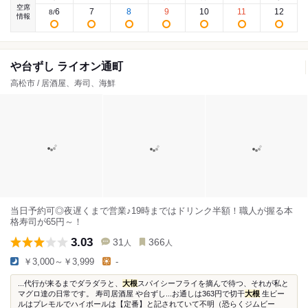
空席
6
7
8
9
10
11
12
8
/
情報
や台ずし ライオン通町
高松市 / 居酒屋、寿司、海鮮
当日予約可◎夜遅くまで営業♪19時まではドリンク半額！職人が握る本
格寿司が65円～！
3.03
31
366
人
人
￥3,000～￥3,999
-
...代行が来るまでダラダラと、
大根
スパイシーフライを摘んで待つ、それが私と
マグロ達の日常です。 寿司居酒屋 や台ずし...お通しは363円で切干
大根
生ビー
ルはプレモルでハイボールは【定番】と記されていて不明（恐らくジムビー