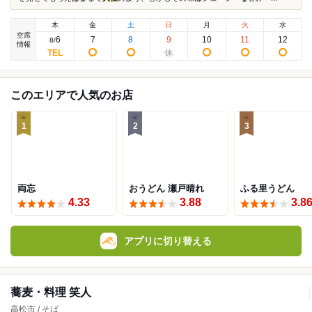
木
金
土
日
月
火
水
空席
6
7
8
9
10
11
12
8
/
情報
このエリアで人気のお店
1
2
3
両忘
おうどん 瀬戸晴れ
ふる里うどん
4.33
3.88
3.8
アプリに切り替える
蕎麦・料理 笑人
高松市 / そば