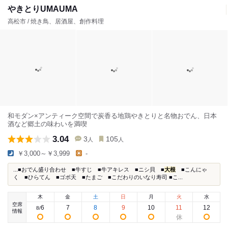
やきとりUMAUMA
高松市 / 焼き鳥、居酒屋、創作料理
和モダン×アンティーク空間で炭香る地鶏やきとりと名物おでん、日本
酒など郷土の味わいを満喫
3.04
3
105
人
人
￥3,000～￥3,999
-
...■おでん盛り合わせ ■牛すじ ■牛アキレス ■ニシ貝 ■
大根
■こんにゃ
く ■ひらてん ■ゴボ天 ■たまご ■こだわりのいなり寿司 ■こ...
木
金
土
日
月
火
水
空席
6
7
8
9
10
11
12
8
/
情報