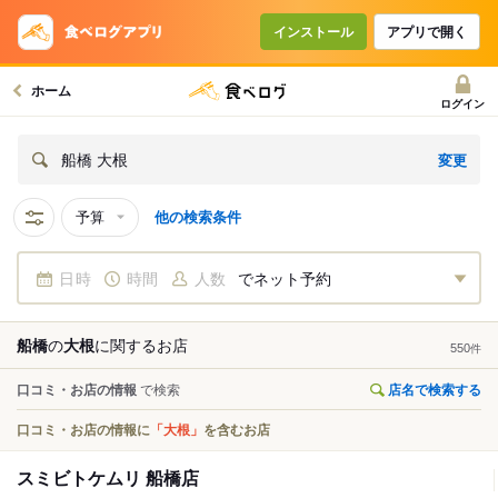
インストール
アプリで開く
ホーム
ログイン
変更
船橋 大根
予算
他の検索条件
日時
時間
人数
でネット予約
船橋
の
大根
に関する
お店
550
件
口コミ・お店の情報
で検索
店名で検索する
口コミ・お店の情報に
「大根」
を含むお店
スミビトケムリ 船橋店