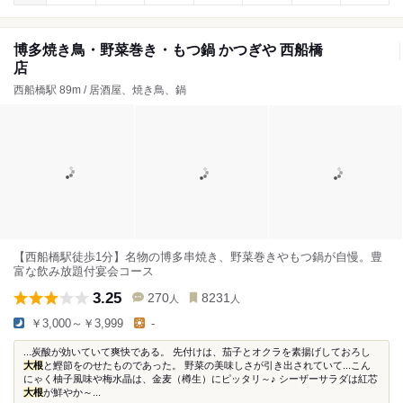
博多焼き鳥・野菜巻き・もつ鍋 かつぎや 西船橋
店
西船橋駅 89m / 居酒屋、焼き鳥、鍋
【西船橋駅徒歩1分】名物の博多串焼き、野菜巻きやもつ鍋が自慢。豊
富な飲み放題付宴会コース
3.25
270
8231
人
人
￥3,000～￥3,999
-
...炭酸が効いていて爽快である。 先付けは、茄子とオクラを素揚げしておろし
大根
と鰹節をのせたものであった。 野菜の美味しさが引き出されていて...こん
にゃく柚子風味や梅水晶は、金麦（樽生）にピッタリ～♪ シーザーサラダは紅芯
大根
が鮮やか～...