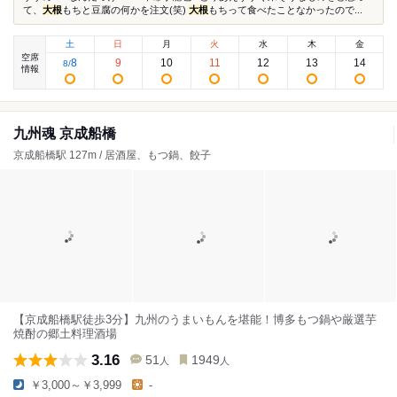
て、
大根
もちと豆腐の何かを注文(笑)
大根
もちって食べたことなかったので...
土
日
月
火
水
木
金
空席
8
9
10
11
12
13
14
8
/
情報
九州魂 京成船橋
京成船橋駅 127m / 居酒屋、もつ鍋、餃子
【京成船橋駅徒歩3分】九州のうまいもんを堪能！博多もつ鍋や厳選芋
焼酎の郷土料理酒場
3.16
51
1949
人
人
￥3,000～￥3,999
-