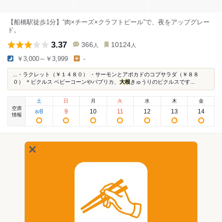
【船橋駅徒歩1分】“肉×チーズ×クラフトビール”で、夜をアップグレー
ド。
3.37
366
10124
人
人
￥3,000～￥3,999
-
...・ラクレット（￥１４８０） ・サーモンとアボカドのコブサラダ（￥８８
０） ＊ピクルス ベビーコーンやパプリカ、
大根
きゅうりのピクルスです...
土
日
月
火
水
木
金
空席
8
9
10
11
12
13
14
8
/
情報