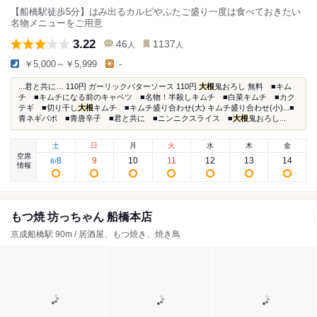
【船橋駅徒歩5分】はみ出るカルビやふたご盛り一度は食べておきたい
名物メニューをご用意
3.22
46
1137
人
人
￥5,000～￥5,999
-
...君と共に… 110円 ガーリックバターソース 110円
大根
鬼おろし 無料 ■キム
チ ■キムチになる前のキャベツ ■名物！半殺しキムチ ■白菜キムチ ■カク
テギ ■切り干し
大根
キムチ ■キムチ盛り合わせ(大) キムチ盛り合わせ(小)...■
青ネギパボ ■青唐辛子 ■君と共に ■ニンニクスライス ■
大根
鬼おろし...
土
日
月
火
水
木
金
空席
8
9
10
11
12
13
14
8
/
情報
もつ焼 坊っちゃん 船橋本店
京成船橋駅 90m / 居酒屋、もつ焼き、焼き鳥