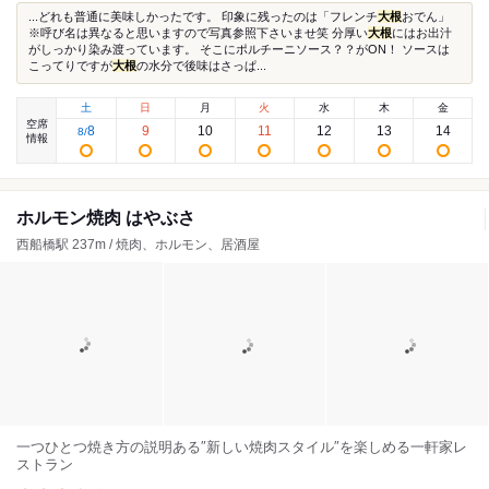
...どれも普通に美味しかったです。 印象に残ったのは「フレンチ
大根
おでん」
※呼び名は異なると思いますので写真参照下さいませ笑 分厚い
大根
にはお出汁
がしっかり染み渡っています。 そこにポルチーニソース？？がON！ ソースは
こってりですが
大根
の水分で後味はさっぱ...
土
日
月
火
水
木
金
空席
8
9
10
11
12
13
14
8
/
情報
ホルモン焼肉 はやぶさ
西船橋駅 237m / 焼肉、ホルモン、居酒屋
一つひとつ焼き方の説明ある″新しい焼肉スタイル″を楽しめる一軒家レ
ストラン