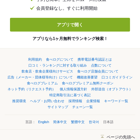
会員登録なし。すぐに利用開始
アプリで開く
アプリなら1ヶ月無料でランキング検索！
利用規約
食べログについて
携帯電話番号認証とは
口コミ・ランキングに対する取り組み
点数について
飲食店・飲食企業様向けサービス
食べログ店舗会員について
広告（メーカー・団体様等向け）について
機能改善要望
口コミガイドライン
食べログプレミアム
食べログプレミアム無料クーポン
ネット予約（リクエスト予約）
個人情報保護方針
外部送信（オプトアウト）
特定商取引法に基づく表記
推奨環境
ヘルプ・お問い合わせ
採用情報
企業情報
キーワード一覧
サイトマップ
チェーン一覧
言語：
English
简体中文
繁體中文
한국어
日本語
ページの先頭へ