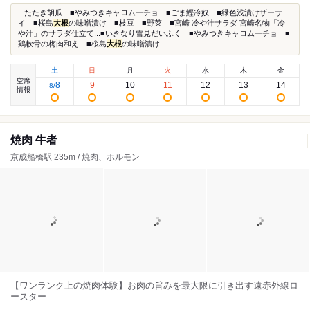
...たたき胡瓜 ■やみつきキャロムーチョ ■ごま鰹冷奴 ■緑色浅漬けザーサ
イ ■桜島
大根
の味噌漬け ■枝豆 ■野菜 ■宮崎 冷や汁サラダ 宮崎名物「冷
や汁」のサラダ仕立て...■いきなり雪見だいふく ■やみつきキャロムーチョ ■
鶏軟骨の梅肉和え ■桜島
大根
の味噌漬け...
土
日
月
火
水
木
金
空席
8
9
10
11
12
13
14
8
/
情報
焼肉 牛者
京成船橋駅 235m / 焼肉、ホルモン
【ワンランク上の焼肉体験】お肉の旨みを最大限に引き出す遠赤外線ロ
ースター