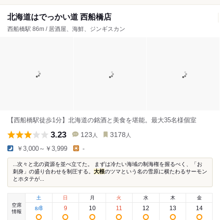
北海道はでっかい道 西船橋店
西船橋駅 86m / 居酒屋、海鮮、ジンギスカン
【西船橋駅徒歩1分】北海道の銘酒と美食を堪能。最大35名様個室
3.23
123
3178
人
人
￥3,000～￥3,999
-
...次々と北の資源を並べ立てた。 まずは冷たい海域の制海権を握るべく、「お
刺身」の盛り合わせを制圧する。
大根
のツマという名の雪原に横たわるサーモン
とホタテが...
土
日
月
火
水
木
金
空席
8
9
10
11
12
13
14
8
/
情報