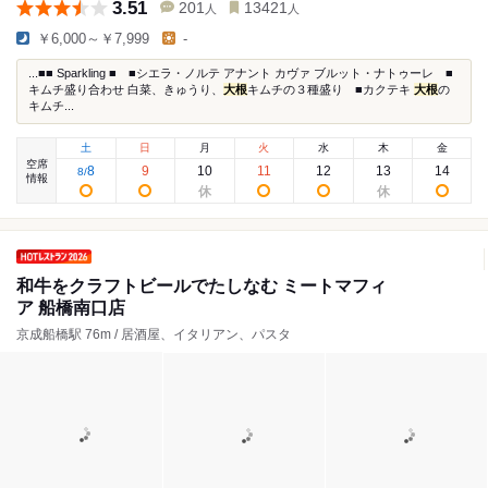
3.51
201
13421
人
人
￥6,000～￥7,999
-
...■■ Sparkling ■ ■シエラ・ノルテ アナント カヴァ ブルット・ナトゥーレ ■
キムチ盛り合わせ 白菜、きゅうり、
大根
キムチの３種盛り ■カクテキ
大根
の
キムチ...
土
日
月
火
水
木
金
空席
8
9
10
11
12
13
14
8
/
情報
和牛をクラフトビールでたしなむ ミートマフィ
ア 船橋南口店
京成船橋駅 76m / 居酒屋、イタリアン、パスタ