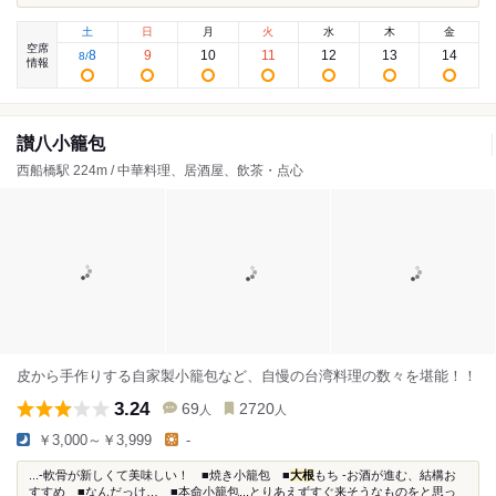
土
日
月
火
水
木
金
空席
8
9
10
11
12
13
14
8
/
情報
讃八小籠包
西船橋駅 224m / 中華料理、居酒屋、飲茶・点心
皮から手作りする自家製小籠包など、自慢の台湾料理の数々を堪能！！
3.24
69
2720
人
人
￥3,000～￥3,999
-
...-軟骨が新しくて美味しい！ ■焼き小籠包 ■
大根
もち -お酒が進む、結構お
すすめ ■なんだっけ… ■本命小籠包...とりあえずすぐ来そうなものをと思っ