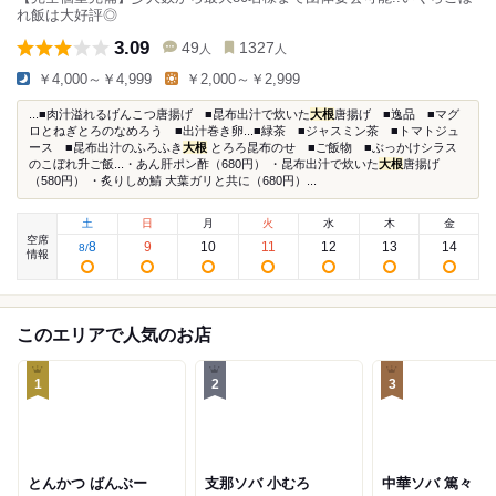
れ飯は大好評◎
3.09
49
1327
人
人
￥4,000～￥4,999
￥2,000～￥2,999
...■肉汁溢れるげんこつ唐揚げ ■昆布出汁で炊いた
大根
唐揚げ ■逸品 ■マグ
ロとねぎとろのなめろう ■出汁巻き卵...■緑茶 ■ジャスミン茶 ■トマトジュ
ース ■昆布出汁のふろふき
大根
とろろ昆布のせ ■ご飯物 ■ぶっかけシラス
のこぼれ升ご飯...・あん肝ポン酢（680円） ・昆布出汁で炊いた
大根
唐揚げ
（580円） ・炙りしめ鯖 大葉ガリと共に（680円）...
土
日
月
火
水
木
金
空席
8
9
10
11
12
13
14
8
/
情報
このエリアで人気のお店
1
2
3
とんかつ ばんぶー
支那ソバ 小むろ
中華ソバ 篤々