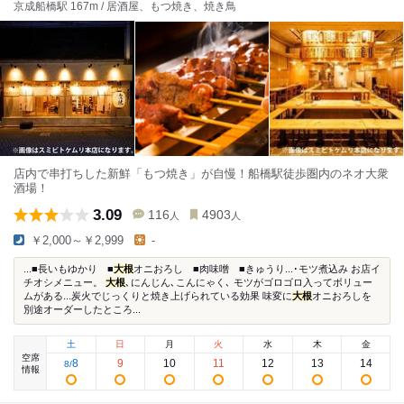
京成船橋駅 167m / 居酒屋、もつ焼き、焼き鳥
店内で串打ちした新鮮「もつ焼き」が自慢！船橋駅徒歩圏内のネオ大衆
酒場！
3.09
116
4903
人
人
￥2,000～￥2,999
-
...■長いもゆかり ■
大根
オニおろし ■肉味噌 ■きゅうり...･モツ煮込み お店イ
チオシメニュー。
大根
､にんじん､こんにゃく､ モツがゴロゴロ入ってボリュー
ムがある...炭火でじっくりと焼き上げられている効果 味変に
大根
オニおろしを
別途オーダーしたところ...
土
日
月
火
水
木
金
空席
8
9
10
11
12
13
14
8
/
情報