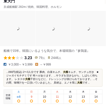
東大門
京成船橋駅 282m / 焼肉、韓国料理、ホルモン
船橋で15年。韓国にいるような気分で、本場韓国の『参鶏湯』
3.23
79
2446
人
人
￥3,000～￥3,999
～￥999
...090円(税込) 2〜3人分です 豚肉、白菜キムチ、
大根
キムチ、サンチュ付き ■
ジャガイモチヂミです 時々があります、...サラダを頂きながら、しばらく待ち
ます。 レタスや
大根
千切りなどに、ドレッシングが掛けられております。...そ
の間、味噌汁を一口頂いていみました。 具材は、エノキ茸に
大根
です...
土
日
月
火
水
木
金
空席
8
9
10
11
12
13
14
8
/
情報