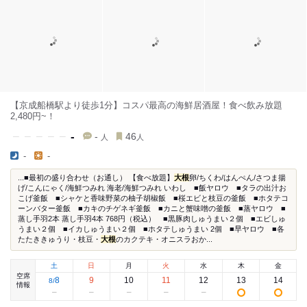
【京成船橋駅より徒歩1分】コスパ最高の海鮮居酒屋！食べ飲み放題
2,480円~！
-
-
46
人
人
-
-
...■最初の盛り合わせ（お通し） 【食べ放題】
大根
卵/ちくわ/はんぺん/さつま揚
げ/こんにゃく/海鮮つみれ 海老/海鮮つみれ いわし ■飯ヤロウ ■タラの出汁お
こげ釜飯 ■シャケと香味野菜の柚子胡椒飯 ■桜エビと枝豆の釜飯 ■ホタテコ
ーンバター釜飯 ■カキのチゲネギ釜飯 ■カニと蟹味噌の釜飯 ■蒸ヤロウ ■
蒸し手羽2本 蒸し手羽4本 768円（税込） ■黒豚肉しゅうまい２個 ■エビしゅ
うまい２個 ■イカしゅうまい２個 ■ホタテしゅうまい 2個 ■早ヤロウ ■各
たたききゅうり・枝豆・
大根
のカクテキ・オニスラおか...
土
日
月
火
水
木
金
空席
8
9
10
11
12
13
14
8
/
情報