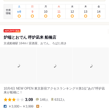
土
日
月
火
水
木
金
空席
8
9
10
11
12
13
14
8
/
情報
炉端とおでん 呼炉凪来 船橋店
京成船橋駅 164m / 居酒屋、おでん、ろばた焼き
10月4日 NEW OPEN 東京新宿アクセスランキング※第1位"あの"呼炉凪
来が船橋に！
3.09
146
6312
人
人
￥3,000～￥3,999
-