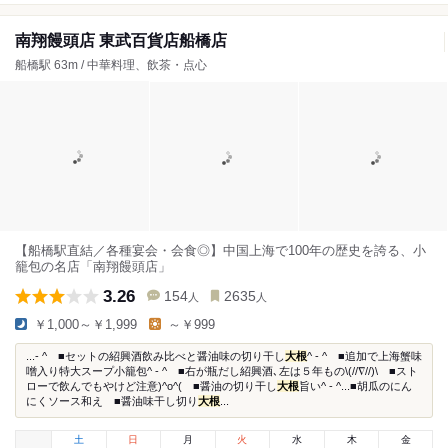
南翔饅頭店 東武百貨店船橋店
船橋駅 63m / 中華料理、飲茶・点心
【船橋駅直結／各種宴会・会食◎】中国上海で100年の歴史を誇る、小
籠包の名店「南翔饅頭店」
3.26
154
2635
人
人
￥1,000～￥1,999
～￥999
...- ^ ■セットの紹興酒飲み比べと醤油味の切り干し
大根
^ - ^ ■追加で上海蟹味
噌入り特大スープ小籠包^ - ^ ■右が瓶だし紹興酒､左は５年もの\(//∇//)\ ■スト
ローで飲んでもやけど注意)^o^( ■醤油の切り干し
大根
旨い^ - ^...■胡瓜のにん
にくソース和え ■醤油味干し切り
大根
...
土
日
月
火
水
木
金