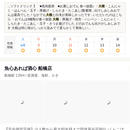
...ソフトドリンク 】 ■黒烏龍茶 ■お通しおでん 食べ放題♪ ・
大根
・こんにゃ
く・はんぺん・玉子・厚揚げ・しらたき・たこあし(数量限...出汁しみしみおで
んは最高でした！なかでも
大根
と白滝が美味しかったです...いただいたのはこち
ら ・おでんは9種類が食べ放題
大根
・厚揚げ・焼売・ハンペン・こんにゃく・
しらたき・たこあし・玉子・さつま揚げでした どのおでんも出汁がしみしみで
す 大根は特に味がしっかり染みてて柔らかくて美味しい...
土
日
月
火
水
木
金
空席
8
9
10
11
12
13
14
8
/
情報
魚心あれば酒心 船橋店
船橋駅 139m / 居酒屋、海鮮、かき
【完全個室完備】少人数から最大80名様まで団体宴会可能!!いくらこぼ