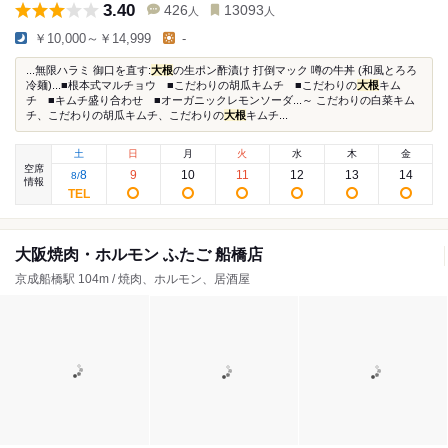
3.40
426
13093
人
人
￥10,000～￥14,999
-
...無限ハラミ 御口を直す:
大根
の生ポン酢漬け 打倒マック 噂の牛丼 (和風とろろ
冷麺)...■根本式マルチョウ ■こだわりの胡瓜キムチ ■こだわりの
大根
キム
チ ■キムチ盛り合わせ ■オーガニックレモンソーダ...～ こだわりの白菜キム
チ、こだわりの胡瓜キムチ、こだわりの
大根
キムチ...
土
日
月
火
水
木
金
空席
8
9
10
11
12
13
14
8
/
情報
大阪焼肉・ホルモン ふたご 船橋店
京成船橋駅 104m / 焼肉、ホルモン、居酒屋