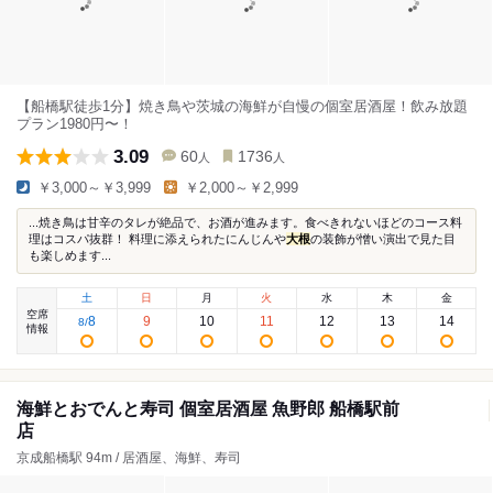
【船橋駅徒歩1分】焼き鳥や茨城の海鮮が自慢の個室居酒屋！飲み放題
プラン1980円〜！
3.09
60
1736
人
人
￥3,000～￥3,999
￥2,000～￥2,999
...焼き鳥は甘辛のタレが絶品で、お酒が進みます。食べきれないほどのコース料
理はコスパ抜群！ 料理に添えられたにんじんや
大根
の装飾が憎い演出で見た目
も楽しめます...
土
日
月
火
水
木
金
空席
8
9
10
11
12
13
14
8
/
情報
海鮮とおでんと寿司 個室居酒屋 魚野郎 船橋駅前
店
京成船橋駅 94m / 居酒屋、海鮮、寿司