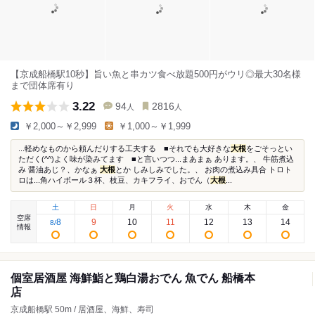
【京成船橋駅10秒】旨い魚と串カツ食べ放題500円がウリ◎最大30名様
まで団体席有り
3.22
94
2816
人
人
￥2,000～￥2,999
￥1,000～￥1,999
...軽めなものから頼んだりする工夫する ■それでも大好きな
大根
をごそっとい
ただく(^^)よく味が染みてます ■と言いつつ...まあまぁ あります。、 牛筋煮込
み 醤油あじ？、かなぁ
大根
とか しみしみでした。、 お肉の煮込み具合 トロト
ロは...角ハイボール３杯、枝豆、カキフライ、おでん（
大根
...
土
日
月
火
水
木
金
空席
8
9
10
11
12
13
14
8
/
情報
個室居酒屋 海鮮鮨と鶏白湯おでん 魚でん 船橋本
店
京成船橋駅 50m / 居酒屋、海鮮、寿司