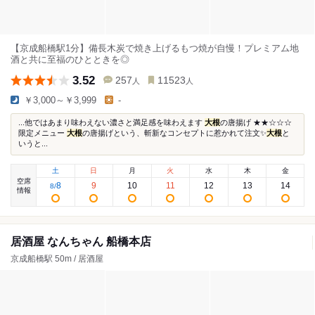
【京成船橋駅1分】備長木炭で焼き上げるもつ焼が自慢！プレミアム地
酒と共に至福のひとときを◎
3.52
257
11523
人
人
￥3,000～￥3,999
-
...他ではあまり味わえない濃さと満足感を味わえます
大根
の唐揚げ ★★☆☆☆
限定メニュー
大根
の唐揚げという、斬新なコンセプトに惹かれて注文✨
大根
と
いうと...
土
日
月
火
水
木
金
空席
8
9
10
11
12
13
14
8
/
情報
居酒屋 なんちゃん 船橋本店
京成船橋駅 50m / 居酒屋