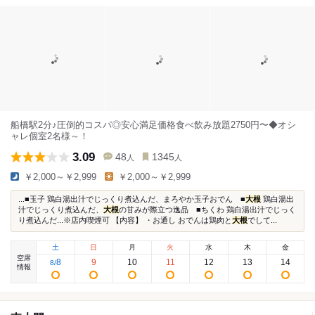
船橋駅2分♪圧倒的コスパ◎安心満足価格食べ飲み放題2750円〜◆オシ
ャレ個室2名様～！
3.09
48
1345
人
人
￥2,000～￥2,999
￥2,000～￥2,999
...■玉子 鶏白湯出汁でじっくり煮込んだ、まろやか玉子おでん ■
大根
鶏白湯出
汁でじっくり煮込んだ、
大根
の甘みが際立つ逸品 ■ちくわ 鶏白湯出汁でじっく
り煮込んだ...※店内喫煙可 【内容】 ・お通し おでんは鶏肉と
大根
でして...
土
日
月
火
水
木
金
空席
8
9
10
11
12
13
14
8
/
情報