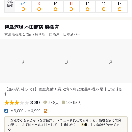
空席
8
9
10
11
12
13
14
8
/
情報
焼鳥酒場 本田商店 船橋店
京成船橋駅 173m / 焼き鳥、居酒屋、日本酒バー
【船橋駅 徒歩3分】個室完備！炭火焼き鳥と逸品料理を是非ご賞味あ
れ！
3.39
248
10495
人
人
￥3,000～￥3,999
-
...女性ウケも良さそうな雰囲気。 メニューを見せてもらうと、価格も安くて良
い感じ。 まずはビールを注文して、お通しから。
大根
に甘い味噌が乗せてあ
る...