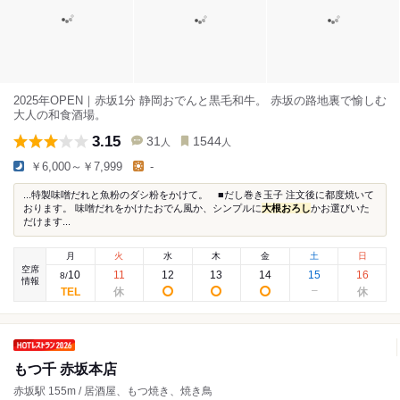
2025年OPEN｜赤坂1分 静岡おでんと黒毛和牛。 赤坂の路地裏で愉しむ
大人の和食酒場。
3.15
31
1544
人
人
￥6,000～￥7,999
-
...特製味噌だれと魚粉のダシ粉をかけて。 ■だし巻き玉子 注文後に都度焼いて
おります。 味噌だれをかけたおでん風か、シンプルに
大根おろし
かお選びいた
だけます...
月
火
水
木
金
土
日
空席
10
11
12
13
14
15
16
8
/
情報
もつ千 赤坂本店
赤坂駅 155m / 居酒屋、もつ焼き、焼き鳥