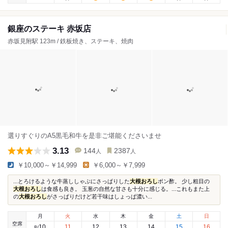
銀座のステーキ 赤坂店
赤坂見附駅 123m / 鉄板焼き、ステーキ、焼肉
選りすぐりのA5黒毛和牛を是非ご堪能くださいませ
3.13
144
2387
人
人
￥10,000～￥14,999
￥6,000～￥7,999
...とろけるような牛蒸ししゃぶにさっぱりした
大根おろし
ポン酢。 少し粗目の
大根おろし
は食感も良き。 玉葱の自然な甘さも十分に感じる。...これもまた上
の
大根おろし
がさっぱりだけど若干味はしょっぱ濃い...
月
火
水
木
金
土
日
空席
10
11
12
13
14
15
16
8
/