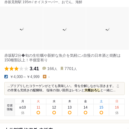
赤坂見附駅 195m / オイスターバー、おでん、海鮮
赤坂駅2分◆旬の生牡蠣や新鮮な魚介を気軽に♪自慢の日本酒と焼酎は
150種類以上！半個室有り
3.41
166
7701
人
人
￥4,000～￥4,999
-
...プリプリしたコラーゲンがとても美味しい。 骨を分解しながら頂きます。 こ
の作業も兜焼きの醍醐味。 塩味の強い箇所はレモンと
大根おろし
と一緒に...
月
火
水
木
金
土
日
空席
10
11
12
13
14
15
16
8
/
情報