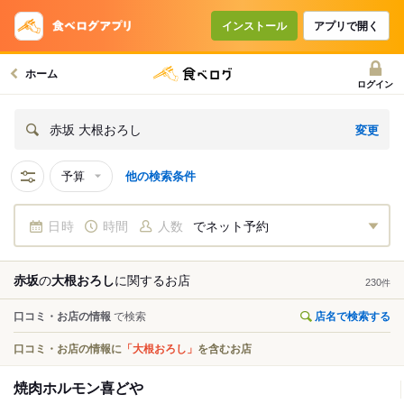
インストール
アプリで開く
ホーム
ログイン
変更
赤坂 大根おろし
予算
他の検索条件
日時
時間
人数
でネット予約
赤坂
の
大根おろし
に関する
お店
230
件
口コミ・お店の情報
で検索
店名で検索する
口コミ・お店の情報に
「大根おろし」
を含むお店
焼肉ホルモン喜どや