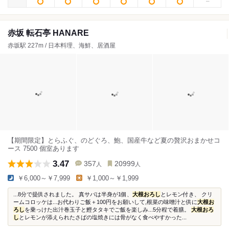
赤坂 転石亭 HANARE
赤坂駅 227m / 日本料理、海鮮、居酒屋
【期間限定】とらふぐ、のどぐろ、鮑、国産牛など夏の贅沢おまかせコ
ース 7500 個室あります
3.47
357
20999
人
人
￥6,000～￥7,999
￥1,000～￥1,999
...8分で提供されました。 真サバは半身が1個、
大根おろし
とレモン付き、 クリ
ームコロッケは...お代わりご飯＋100円をお願いして,根菜の味噌汁と供に
大根お
ろし
を乗っけた出汁巻玉子と鰹タタキでご飯を楽しみ...5分程で着膳。
大根おろ
し
とレモンが添えられたさばの塩焼きには骨がなく食べやすかった...