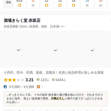
10
11
12
13
14
15
16
8
/
情報
酒場きらく堂 赤坂店
赤坂見附駅 102m / 居酒屋、海鮮、日本酒バー
十四代、而今、田酒、新政、花陽浴！名酒と絶品料理が楽しめる酒場
3.21
123
6444
人
人
￥5,000～￥5,999
-
...すっきりキレイ目。 イカの塩辛 焼き物と揚げ物を頼んだので、それまでのつ
まみに塩辛。 程よい塩加減で美味。
大根おろし
と柚子の皮でさっぱりとさせる
のも良い...