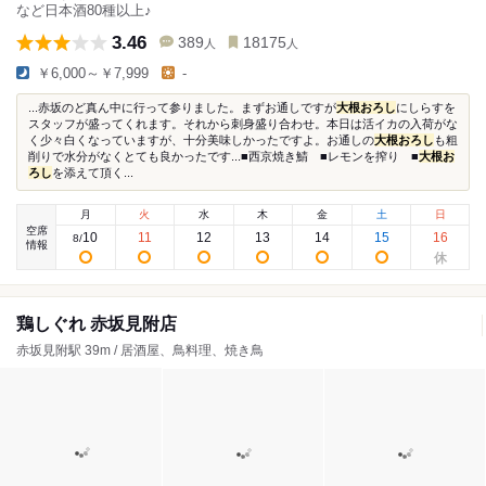
など日本酒80種以上♪
3.46
389
18175
人
人
￥6,000～￥7,999
-
...赤坂のど真ん中に行って参りました。まずお通しですが
大根おろし
にしらすを
スタッフが盛ってくれます。それから刺身盛り合わせ。本日は活イカの入荷がな
く少々白くなっていますが、十分美味しかったですよ。お通しの
大根おろし
も粗
削りで水分がなくとても良かったです...■西京焼き鯖 ■レモンを搾り ■
大根お
ろし
を添えて頂く...
月
火
水
木
金
土
日
空席
10
11
12
13
14
15
16
8
/
情報
鶏しぐれ 赤坂見附店
赤坂見附駅 39m / 居酒屋、鳥料理、焼き鳥