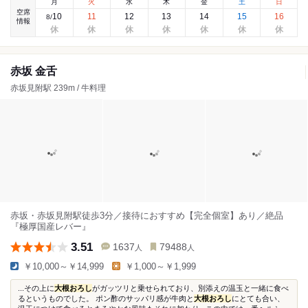
月
火
水
木
金
土
日
空席
10
11
12
13
14
15
16
8
/
情報
赤坂 金舌
赤坂見附駅 239m / 牛料理
赤坂・赤坂見附駅徒歩3分／接待におすすめ【完全個室】あり／絶品
『極厚国産レバー』
3.51
1637
79488
人
人
￥10,000～￥14,999
￥1,000～￥1,999
...その上に
大根おろし
がガッツリと乗せられており、別添えの温玉と一緒に食べ
るというものでした。 ポン酢のサッパリ感が牛肉と
大根おろし
にとても合い、