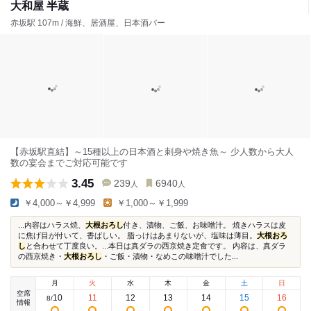
大和屋 半蔵
赤坂駅 107m / 海鮮、居酒屋、日本酒バー
【赤坂駅直結】～15種以上の日本酒と刺身や焼き魚～ 少人数から大人
数の宴会までご対応可能です
3.45
239
6940
人
人
￥4,000～￥4,999
￥1,000～￥1,999
...内容はハラス焼、
大根おろし
付き、漬物、ご飯、お味噌汁。 焼きハラスは皮
に焦げ目が付いて、香ばしい。 脂っけはあまりないが、塩味は薄目。
大根おろ
し
と合わせて丁度良い。...本日は真ダラの西京焼き定食です。 内容は、真ダラ
の西京焼き・
大根おろし
・ご飯・漬物・なめこの味噌汁でした...
月
火
水
木
金
土
日
空席
10
11
12
13
14
15
16
8
/
情報