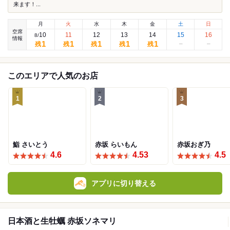
来ます！...
月
火
水
木
金
土
日
空席
10
11
12
13
14
15
16
8
/
情報
1
1
1
1
1
残
残
残
残
残
このエリアで人気のお店
1
2
3
鮨 さいとう
赤坂 らいもん
赤坂おぎ乃
4.6
4.53
4.5
アプリに切り替える
日本酒と生牡蠣 赤坂ソネマリ