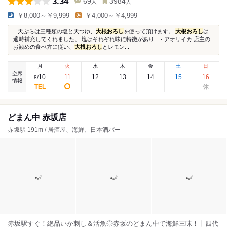
3.34
69
3984
人
人
￥8,000～￥9,999
￥4,000～￥4,999
...天ぷらは三種類の塩と天つゆ、
大根おろし
を使って頂けます。
大根おろし
は
適時補充してくれました。 塩はそれぞれ味に特徴があり...・アオリイカ 店主の
お勧めの食べ方に従い、
大根おろし
とレモン...
月
火
水
木
金
土
日
空席
10
11
12
13
14
15
16
8
/
情報
どまん中 赤坂店
赤坂駅 191m / 居酒屋、海鮮、日本酒バー
赤坂駅すぐ！絶品いか刺し＆活魚◎赤坂のどまん中で海鮮三昧！十四代