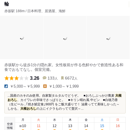
輪
赤坂駅 188m / 日本料理、居酒屋、海鮮
赤坂駅から徒歩1分の隠れ家。女性板前が作る色鮮やかで創造性ある和
食でおもてなし。個室完備。
3.26
133
6672
人
人
￥5,000～￥5,999
￥1,000～￥1,999
...国産のカキのみ使用。自家製タルタルでどうぞ。 ■おろしぶっかけ蕎麦
大根
おろし
、カイワレの辛味でさっぱりと。 ■キリン晴れ風 中ビン ■白穂乃香
（生ビール...｢焼き鯖定食｣900円 をご飯大盛りで！ 油乗ってて美味しかった～
しかも、
大根おろし
の上にイクラものってて贅沢～...
月
火
水
木
金
土
日
空席
10
11
12
13
14
15
16
8
/
情報