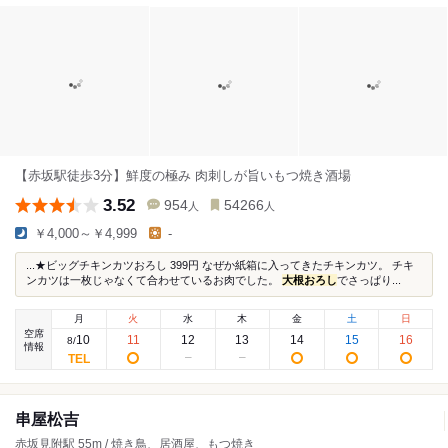
【赤坂駅徒歩3分】鮮度の極み 肉刺しが旨いもつ焼き酒場
3.52
954
54266
人
人
￥4,000～￥4,999
-
...★ビッグチキンカツおろし 399円 なぜか紙箱に入ってきたチキンカツ。 チキ
ンカツは一枚じゃなくて合わせているお肉でした。
大根おろし
でさっぱり...
月
火
水
木
金
土
日
空席
10
11
12
13
14
15
16
8
/
情報
串屋松吉
赤坂見附駅 55m / 焼き鳥、居酒屋、もつ焼き