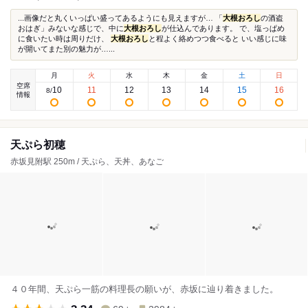
...画像だと丸くいっぱい盛ってあるようにも見えますが… 「
大根おろし
の酒盗
おはぎ」みないな感じで、中に
大根おろし
が仕込んであります。 で、塩っぱめ
に食いたい時は周りだけ、
大根おろし
と程よく絡めつつ食べると いい感じに味
が開いてまた別の魅力が…...
月
火
水
木
金
土
日
空席
10
11
12
13
14
15
16
8
/
情報
天ぷら初穂
赤坂見附駅 250m / 天ぷら、天丼、あなご
４０年間、天ぷら一筋の料理長の願いが、赤坂に辿り着きました。