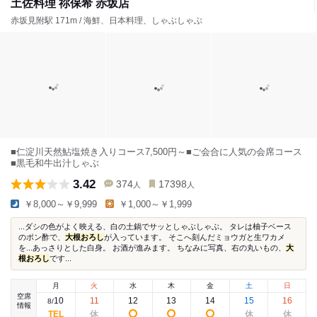
土佐料理 祢保希 赤坂店
赤坂見附駅 171m / 海鮮、日本料理、しゃぶしゃぶ
■仁淀川天然鮎塩焼き入りコース7,500円～■ご会合に人気の会席コース
■黒毛和牛出汁しゃぶ
3.42
374
17398
人
人
￥8,000～￥9,999
￥1,000～￥1,999
...ダシの色がよく映える、白の土鍋でサッとしゃぶしゃぶ。 タレは柚子ベース
のポン酢で、
大根おろし
が入っています。 そこへ刻んだミョウガと生ワカメ
を...あっさりとした白身。 お酒が進みます。 ちなみに写真、右の丸いもの、
大
根おろし
です...
月
火
水
木
金
土
日
空席
10
11
12
13
14
15
16
8
/
情報