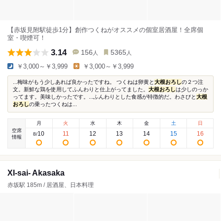
【赤坂見附駅徒歩1分】創作つくねがオススメの個室居酒屋！全席個
室・喫煙可！
3.14
156
5365
人
人
￥3,000～￥3,999
￥3,000～￥3,999
...梅味がもう少しあれば良かったですね。 つくねは卵黄と
大根おろし
の２つ注
文。新鮮な鶏を使用してふんわりと仕上がってました。
大根おろし
は少しのっか
ってます。美味しかったです。...ふんわりとした食感が特徴的だ。わさびと
大根
おろし
の乗ったつくねは...
月
火
水
木
金
土
日
空席
10
11
12
13
14
15
16
8
/
情報
XI-sai- Akasaka
赤坂駅 185m / 居酒屋、日本料理