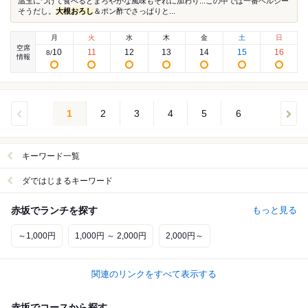
温玉につけて食べるとまろやかな風味もそれに加わり...この中では一番ヘルシー
そうだし。
大根おろし
＆ポン酢でさっぱりと...
月
火
水
木
金
土
日
空席
10
11
12
13
14
15
16
8
/
情報
1
2
3
4
5
6
キーワード一覧
ダではじまるキーワード
赤坂でランチを探す
もっと見る
～1,000円
1,000円 ～ 2,000円
2,000円～
関連のリンクをすべて表示する
赤坂でコースから探す