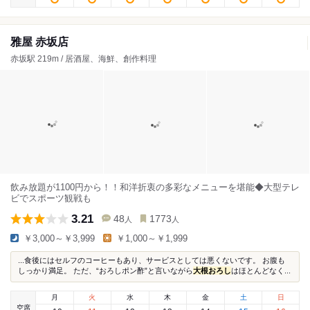
雅屋 赤坂店
赤坂駅 219m / 居酒屋、海鮮、創作料理
飲み放題が1100円から！！和洋折衷の多彩なメニューを堪能◆大型テレ
ビでスポーツ観戦も
3.21
48
1773
人
人
￥3,000～￥3,999
￥1,000～￥1,999
...食後にはセルフのコーヒーもあり、サービスとしては悪くないです。 お腹も
しっかり満足。 ただ、“おろしポン酢”と言いながら
大根おろし
はほとんどなく...
月
火
水
木
金
土
日
空席