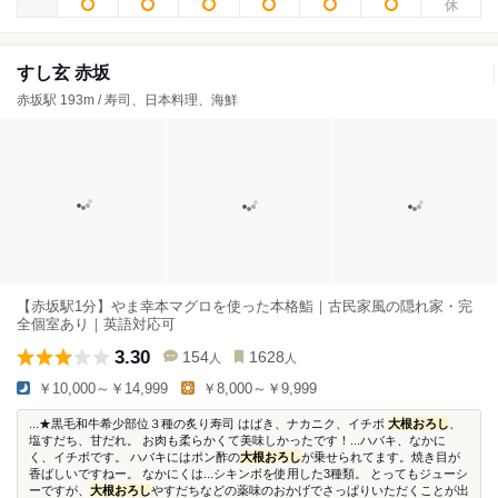
すし玄 赤坂
赤坂駅 193m / 寿司、日本料理、海鮮
【赤坂駅1分】やま幸本マグロを使った本格鮨｜古民家風の隠れ家・完
全個室あり｜英語対応可
3.30
154
1628
人
人
￥10,000～￥14,999
￥8,000～￥9,999
...★黒毛和牛希少部位３種の炙り寿司 はばき、ナカニク、イチボ
大根おろし
、
塩すだち、甘だれ。 お肉も柔らかくて美味しかったです！...ハバキ、なかに
く、イチボです。 ハバキにはポン酢の
大根おろし
が乗せられてます。焼き目が
香ばしいですねー。 なかにくは...シキンボを使用した3種類。 とってもジューシ
ーですが、
大根おろし
やすだちなどの薬味のおかげでさっぱりいただくことが出