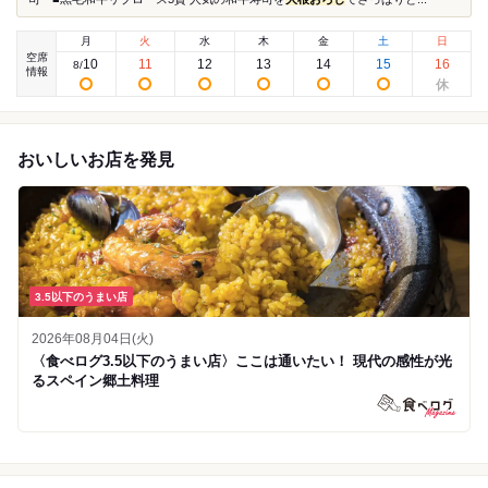
月
火
水
木
金
土
日
空席
10
11
12
13
14
15
16
8
/
情報
おいしいお店を発見
3.5以下のうまい店
2026年08月04日(火)
〈食べログ3.5以下のうまい店〉ここは通いたい！ 現代の感性が光
るスペイン郷土料理