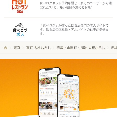
食べログネット予約を通じ、多くのユーザーから選
ばれた"いま、熱い注目を集めるお店"
「食べログ」が作った飲食店専門の求人サイトで
す。飲食店の正社員・アルバイトの仕事が探せま
す。
東京
東京 大根おろし
赤坂・永田町・溜池 大根おろし
赤