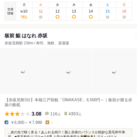
月
火
水
木
金
土
日
空席
10
11
12
13
14
15
16
8
/
情報
板前 鮨 はなれ 赤坂
赤坂見附駅 236m / 寿司、海鮮、居酒屋
【赤坂見附3分】本格江戸前鮨「OMAKASE」6,500円～｜板前が握る赤
坂の鮨処
3.08
116
4353
人
人
￥6,000～￥7,999
-
...炎の先で軽く炙る！あふれる肉汁！脂と赤身のバランスが絶妙な黒毛和牛寿
司 ■黒毛和牛リブロース5貫 人気の和牛寿司を
大根おろし
でさっぱりと...