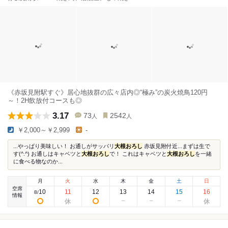
《赤坂見附駅すぐ》居心地抜群の広々店内◎“極み”の炭火焼鳥120円
～！2H飲放付コースも◎
3.17
73
2542
人
人
￥2,000～￥2,999
-
...やっぱり美味しい！ お通しがサッパリ
大根おろし
赤坂見附付近...まずは生で
す(^.^) お通しはキャベツと
大根おろし
で！ これはキャベツと
大根おろし
を一緒
に食べる物なのか...
月
火
水
木
金
土
日
空席
10
11
12
13
14
15
16
8
/
情報