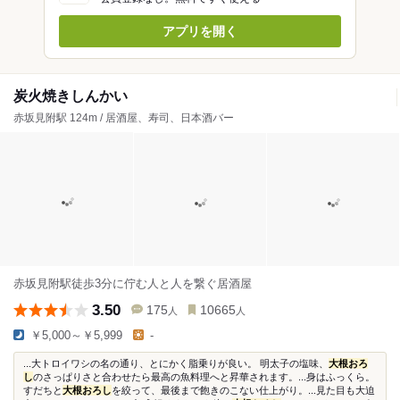
アプリを開く
炭火焼きしんかい
赤坂見附駅 124m / 居酒屋、寿司、日本酒バー
赤坂見附駅徒歩3分に佇む人と人を繋ぐ居酒屋
3.50
175
10665
人
人
￥5,000～￥5,999
-
...大トロイワシの名の通り、とにかく脂乗りが良い。 明太子の塩味、
大根おろ
し
のさっぱりさと合わせたら最高の魚料理へと昇華されます。...身はふっくら。
すだちと
大根おろし
を絞って、最後まで飽きのこない仕上がり。...見た目も大迫