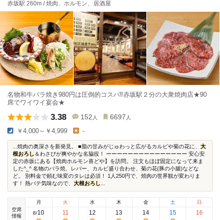
赤坂駅 260m / 焼肉、ホルモン、居酒屋
名物和牛バラ焼き980円は圧倒的コスパ‼赤坂駅２分の大衆焼肉店★90
席でワイワイ宴会★
3.38
152
6697
人
人
￥4,000～￥4,999
-
...焼肉の奥深さを新発見。 ■脂の甘みがじゅわっと広がるカルビや菊の花に、
大
根おろし
＆わさびが爽やかな名脇役！ ーーーーーーーーーーーーーーー 安心安
定の赤坂にある【焼肉ホルモン喜どや】を訪問。 注文もほぼ固定になって来ま
した^_^ 名物のバラ焼、レバー、カルビ盛り合わせ、菊の花(豚の小腸)などな
ど。 別料金で頼む味変のタレは必須！ 1人250円で、焼肉の世界観が変わりま
す！ 熱バテ気味なので、
大根おろし
...
月
火
水
木
金
土
日
空席
10
11
12
13
14
15
16
8
/
情報