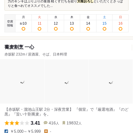
力のキンキはぷりぷりの食感 軽くすだちを絞り
大根おろし
といただくとさっぱ
りと食べれてオススメでした...
月
火
水
木
金
土
日
空席
10
11
12
13
14
15
16
8
/
情報
蕎麦割烹 一心
赤坂駅 232m / 居酒屋、そば、日本料理
【赤坂駅・溜池山王駅 2分・深夜営業】 『個室』で『厳選地酒』『のど
黒』『旨い十割蕎麦』を。
3.41
416
19832
人
人
￥5,000～￥5,999
-