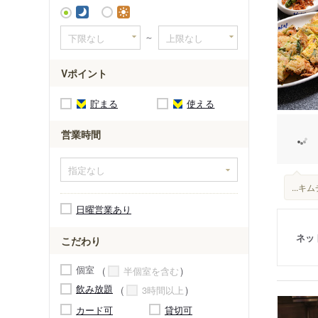
南巽駅
～
Vポイント
貯まる
使える
営業時間
...
日曜営業あり
ネッ
こだわり
個室
半個室を含む
飲み放題
3時間以上
カード可
貸切可