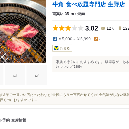
牛角 食べ放題専門店 生野店
南巽駅 351m / 焼肉
3.02
人
12
12
￥5,000～￥5,999
-
貯まる
家族で行くのにおすすめです。 駐車場が、ある
ママシズ(2189)
by
接客は近年で一番いい店だったわなぁ! 最後にもう一言言わせてくれ! 全然味がしない豚
行くのにおすすめです...
ト予約
空席情報