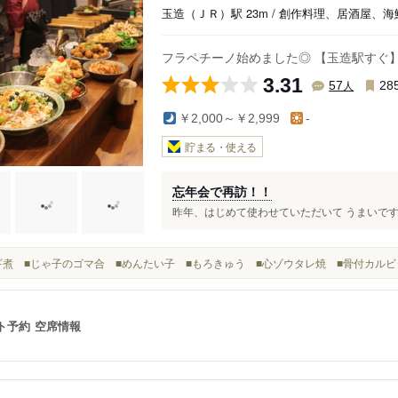
玉造（ＪＲ）駅 23m / 創作料理、居酒屋、海
フラペチーノ始めました◎ 【玉造駅すぐ
3.31
人
57
28
￥2,000～￥2,999
-
貯まる・使える
忘年会で再訪！！
昨年、はじめて使わせていただいて うまいですー
■クギ煮 ■じゃ子のゴマ合 ■めんたい子 ■もろきゅう ■心ゾウタレ焼 ■骨付カル
ト予約
空席情報