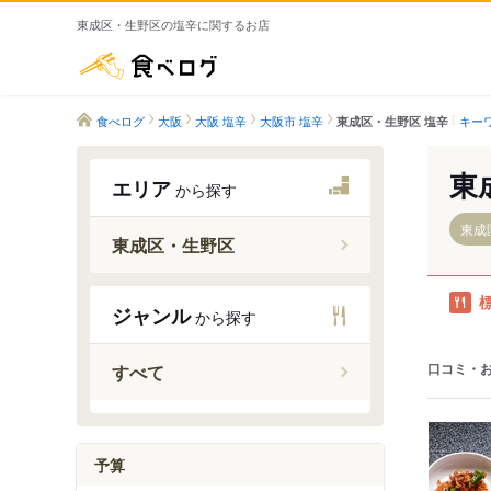
東成区・生野区の塩辛に関するお店
食べログ
食べログ
大阪
大阪 塩辛
大阪市 塩辛
キー
東成区・生野区 塩辛
東
エリア
から探す
東成
東成区・生野区
衣摺加美
ジャンル
から探す
緑橋駅
深江橋駅
口コミ・
すべて
今里駅（
新深江駅
小路駅（
予算
北巽駅