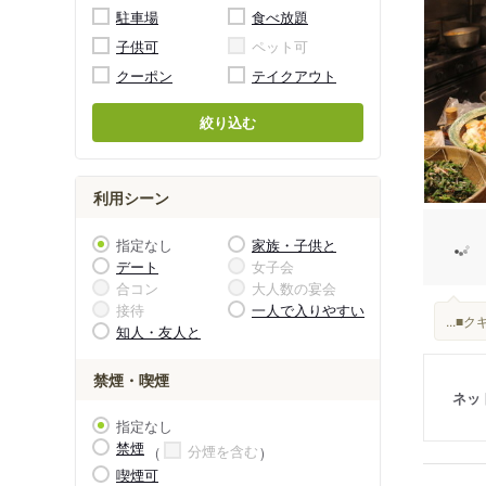
駐車場
食べ放題
子供可
ペット可
クーポン
テイクアウト
絞り込む
利用シーン
指定なし
家族・子供と
デート
女子会
合コン
大人数の宴会
接待
一人で入りやすい
...
知人・友人と
禁煙・喫煙
ネッ
指定なし
禁煙
分煙を含む
喫煙可