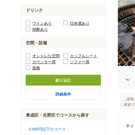
ドリンク
ワインあり
日本酒あり
焼酎あり
空間・設備
オシャレな空間
カップルシート
カウンター席
ソファー席
座敷
絞り込む
詳細条件
...
家族で
東成区・生野区でコースから探す
ネッ
3,000円以下のコース