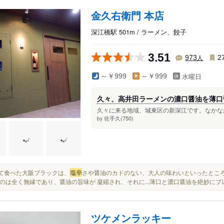
金久右衛門 本店
深江橋駅 501m / ラーメン、餃子
3.51
人
973
2
水曜日
～￥999
～￥999
久々、高井田ラーメンの濃口醤油を薄口
久々に来る地域、城東区の新深江です。なかなか
佐手久(750)
by
初めて食べた大阪ブラックは、
塩辛
さや醤油のカドのない、大人の味わいといったところ
のは全く無縁であり、醤油の旨味が 凝縮され、それに...薄口と濃口醤油を絶妙に
ツケメンラッキー