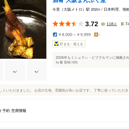
今里（大阪メトロ）駅 202m / 日本料理、海
3.72
人
118
7
￥8,000～￥9,999
-
貯まる・使える
2026年もミシュラン・ビブグルマンに掲載さ
飯 旨味(120)
by
美味しくいただきました。 お店の立地、雰囲気が良いお店です。 丁寧に造っていただ
ト予約
空席情報