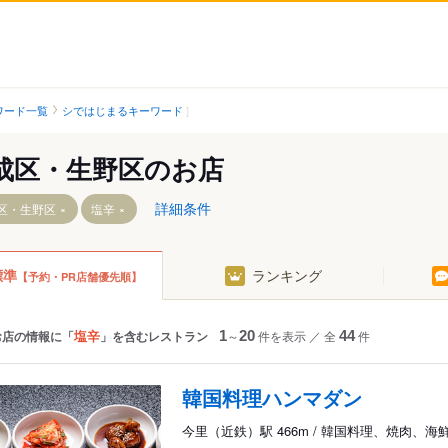
ワード一覧
シではじまるキーワード
成区・生野区のお店
詳細条件
区・生野区
塩辛
標準
ランキング
【予約・PR店舗優先順】
北駅
今里駅（近鉄）
塩辛
お店の情報に「
」を含むレストラン
1
～
20
件を表示
／
全
44
件
大阪メトロ）
韓国料理ハンマダン
大阪メトロ）
今里（近鉄）駅 466m / 韓国料理、焼肉、海