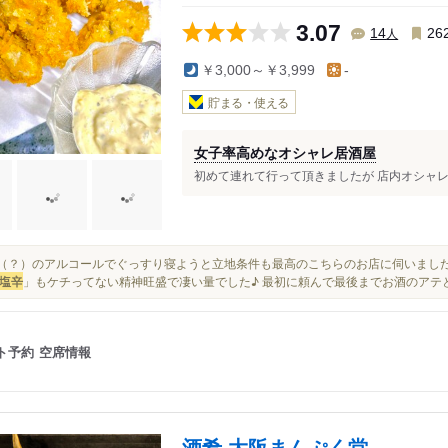
3.07
人
14
26
￥3,000～￥3,999
-
貯まる・使える
女子率高めなオシャレ居酒屋
初めて連れて行って頂きましたが 店内オシャレで居心地('▽
少々（？）のアルコールでぐっすり寝ようと立地条件も最高のこちらのお店に伺いまし
塩辛
」もケチってない精神旺盛で凄い量でした♪ 最初に頼んで最後までお酒のアテと
ト予約
空席情報
酒肴 大阪まんぷく堂