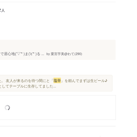
人
2
'* )ま('ε'* )る ...
栗宮芋美@わて(290)
by
た。 友人が来るのを待つ間にと「
塩辛
」を頼んでまずは生ビール♪
してテーブルに生存してました...