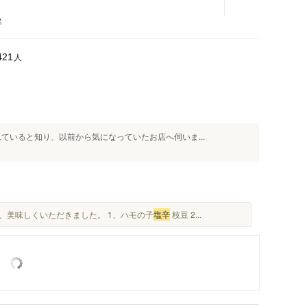
鮮
人
421
れていると知り、以前から気になっていたお店へ伺いま...
き、美味しくいただきました。 1、ハモの子
塩辛
枝豆 2...