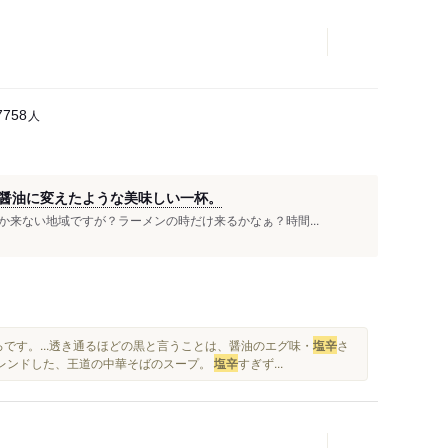
人
7758
醤油に変えたような美味しい一杯。
来ない地域ですが？ラーメンの時だけ来るかなぁ？時間...
です。...透き通るほどの黒と言うことは、醤油のエグ味・
塩辛
さ
ブレンドした、王道の中華そばのスープ。
塩辛
すぎず...