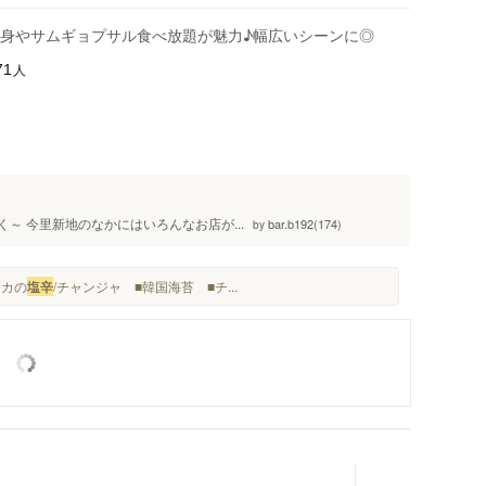
身やサムギョプサル食べ放題が魅力♪幅広いシーンに◎
人
71
～ 今里新地のなかにはいろんなお店が...
bar.b192(174)
by
イカの
塩辛
/チャンジャ ■韓国海苔 ■チ...