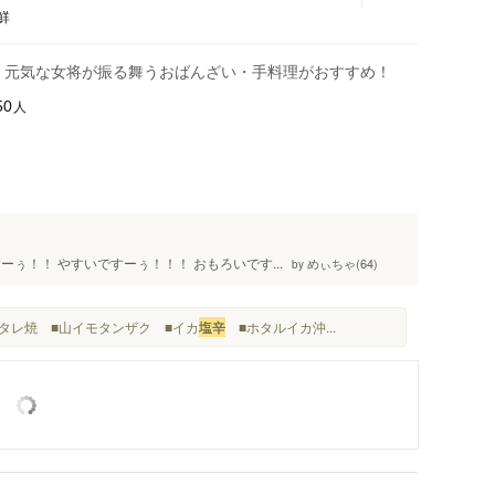
鮮
】元気な女将が振る舞うおばんざい・手料理がおすすめ！
人
50
ぅ！！ やすいですーぅ！！！ おもろいです...
めぃちゃ(64)
by
ビタレ焼 ■山イモタンザク ■イカ
塩辛
■ホタルイカ沖...