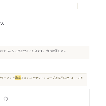
人
2
のでみんなで行きやすいお店です。 食べ放題もメ...
骨ラーメンと
塩辛
すぎるユッケジャンスープは鬼不味かったっす!!!