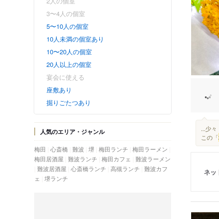
2人の個室
3〜4人の個室
5〜10人の個室
10人未満の個室あり
10〜20人の個室
20人以上の個室
宴会に使える
座敷あり
掘りごたつあり
...
人気のエリア・ジャンル
この「
梅田
心斎橋
難波
堺
梅田ランチ
梅田ラーメン
梅田居酒屋
難波ランチ
梅田カフェ
難波ラーメン
難波居酒屋
心斎橋ランチ
高槻ランチ
難波カフ
ネッ
ェ
堺ランチ