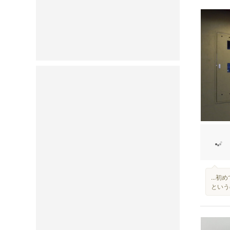
...
という