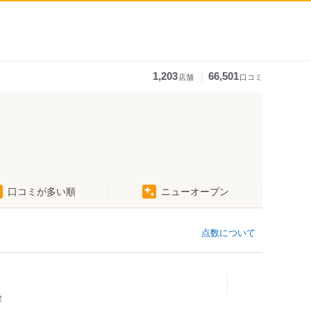
｜
1,203
66,501
店舗
口コミ
口コミが多い順
ニューオープン
点数について
鮮