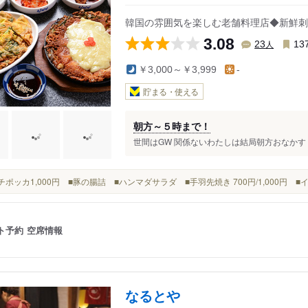
韓国の雰囲気を楽しむ老舗料理店◆新鮮刺
3.08
人
23
13
￥3,000～￥3,999
-
貯まる・使える
朝方～５時まで！
世間はGW 関係ないわたしは結局朝方おなかすく
キムチポッカ1,000円 ■豚の腸詰 ■ハンマダサラダ ■手羽先焼き 700円/1,000円 ■
ト予約
空席情報
なるとや