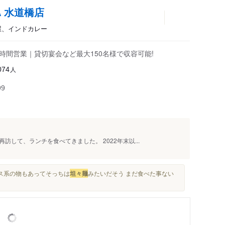
ANA 水道橋店
酒屋、インドカレー
4時間営業｜貸切宴会など最大150名様で収容可能!
人
074
99
して、ランチを食べてきました。 2022年末以...
オス系の物もあってそっちは
坦々麺
みたいだそう まだ食べた事ない