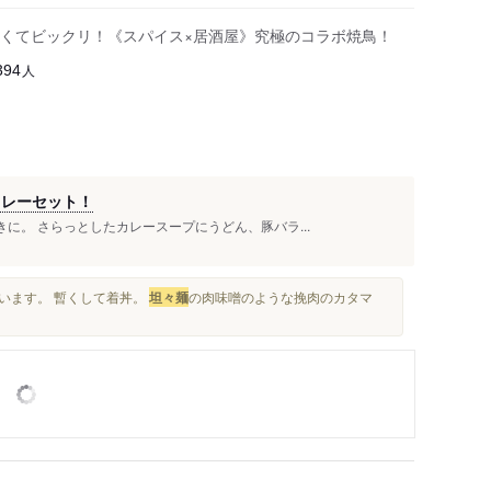
くてビックリ！《スパイス×居酒屋》究極のコラボ焼鳥！
人
394
カレーセット！
に。 さらっとしたカレースープにうどん、豚バラ...
ています。 暫くして着丼。
坦々麺
の肉味噌のような挽肉のカタマ