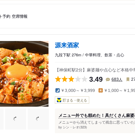
ト予約
空席情報
源来酒家
九段下駅 276m / 中華料理、飲茶・点心
【神保町駅2分】麻婆麺や点心など本格中
3.49
人
683
2
￥3,000～￥3,999
￥1,000～￥1,9
貯まる・使える
メニュー外でも頼めた！具だくさん麻婆
メニューから消えてしまって残念に思っていた麻
シン・レオ(323)
by