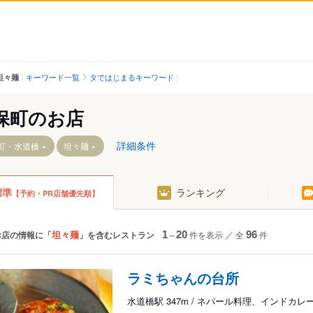
キーワード一覧
タではじまるキーワード
坦々麺
保町のお店
詳細条件
町・水道橋
坦々麺
標準
ランキング
【予約・PR店舗優先順】
坦々麺
お店の情報に「
」を含むレストラン
1
～
20
件を表示
／
全
96
件
ラミちゃんの台所
水道橋駅 347m / ネパール料理、インドカレ