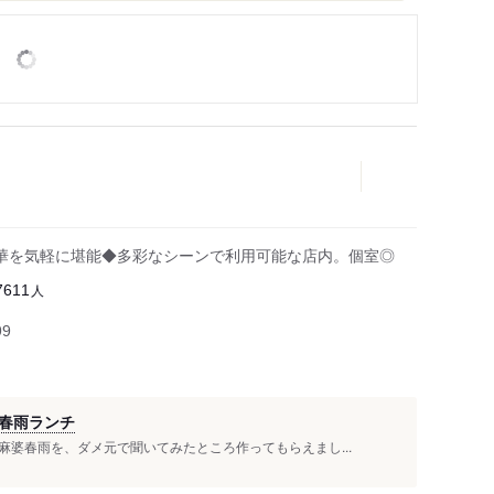
華を気軽に堪能◆多彩なシーンで利用可能な店内。個室◎
人
7611
99
春雨ランチ
婆春雨を、ダメ元で聞いてみたところ作ってもらえまし...