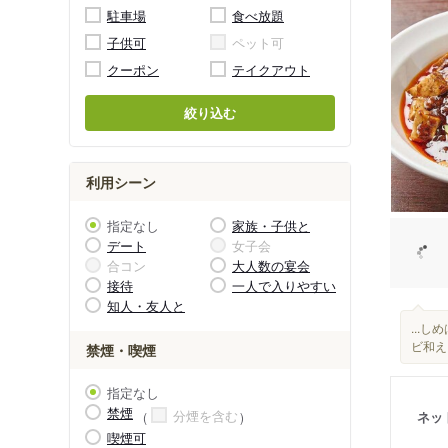
駐車場
食べ放題
子供可
ペット可
クーポン
テイクアウト
絞り込む
利用シーン
指定なし
家族・子供と
デート
女子会
合コン
大人数の宴会
接待
一人で入りやすい
知人・友人と
...し
ビ和え
禁煙・喫煙
指定なし
禁煙
分煙を含む
ネッ
喫煙可