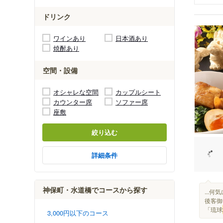
ドリンク
ワインあり
日本酒あり
焼酎あり
空間・設備
オシャレな空間
カップルシート
カウンター席
ソファー席
座敷
絞り込む
詳細条件
神保町・水道橋でコースから探す
...
後客御
「琉球
3,000円以下のコース