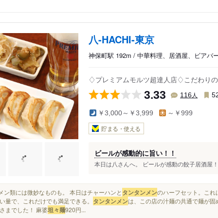
八-HACHI-東京
神保町駅 192m / 中華料理、居酒屋、ビアバ
♢プレミアムモルツ超達人店♢こだわりの手
3.33
人
116
5
￥3,000～￥3,999
～￥999
貯まる・使える
ビールが感動的に旨い！！
本日は八さんへ。 ビールが感動の餃子居酒屋！ 
ラーメン類には微妙なものも。 本日はチャーハンと
タンタンメン
のハーフセット。これ
い量で、これだけでも満足できる。
タンタンメン
は、この店の汁麺の共通で麺が固め
さまでした！ 麻婆
坦々麺
920円...