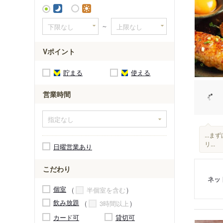
～
Vポイント
貯まる
使える
営業時間
...
リ...
日曜営業あり
こだわり
ネッ
個室
半個室を含む
飲み放題
3時間以上
カード可
貸切可