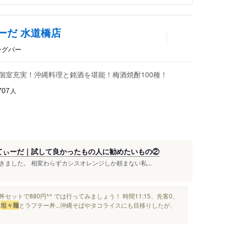
ーだ 水道橋店
ングバー
個室充実！沖縄料理と銘酒を堪能！梅酒焼酎100種！
人
707
g てぃーだ｜試して良かったもの人に勧めたいもの②
ました。 相変わらずカシスオレンジしか頼まない私...
セットで880円^^ では行ってみましょう！ 時間11:15、先客0、
、
坦々麺
とラフテー丼...沖縄そばやタコライスにも目移りしたが、