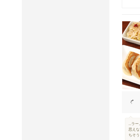
...
思えな
ちそう