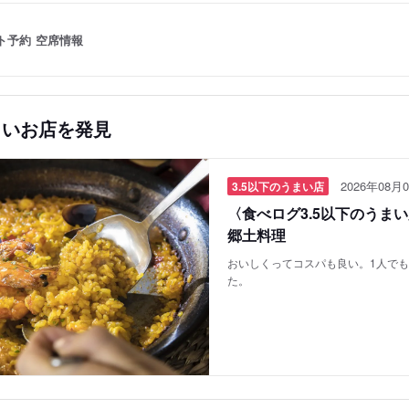
ト予約
空席情報
しいお店を発見
2026年08月0
3.5以下のうまい店
〈食べログ3.5以下のうま
郷土料理
おいしくってコスパも良い。1人で
た。