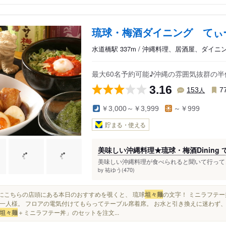
琉球・梅酒ダイニング てぃ
水道橋駅 337m / 沖縄料理、居酒屋、ダイニ
最大60名予約可能♪沖縄の雰囲気抜群の半
3.16
人
153
7
￥3,000～￥3,999
～￥999
貯まる・使える
美味しい沖縄料理★琉球・梅酒Dinin
美味しい沖縄料理が食べられると聞いて行ってき
祐ゆう(470)
by
何気にこちらの店頭にある本日のおすすめを覗くと、 琉球
坦々麺
の文字！ ミニラフテー丼
一人様。 フロアの電気付けてもらってテーブル席着席。 お水と引き換えに迷わず
坦々麺
＋ミニラフテー丼」のセットを注文...