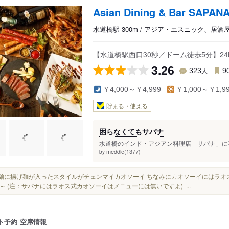
Asian Dining & Bar SAP
水道橋駅 300m / アジア・エスニック、居
【水道橋駅西口30秒／ドーム徒歩5分】2
3.26
人
323
9
￥4,000～￥4,999
￥1,000～￥1,9
貯まる・使える
困らなくてもサパナ
水道橋のインド・アジアン料理店「サパナ」に再訪
meddle(1377)
by
玉子麺に揚げ麺が入ったスタイルがチェンマイカオソーイ ちなみにカオソーイにはラ
～ (注：サパナにはラオス式カオソーイはメニューには無いですよ) ...
ト予約
空席情報