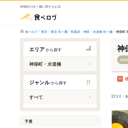
神保町の坦々麺に関するお店
食べログ
食べログ
東京
東京 坦々麺
秋葉原・神田・水道橋 坦々麺
神保町 
神
エリア
から探す
神保
神保町・水道橋
ジャンル
から探す
水道橋駅
後楽園駅
口コミ・
すべて
神保町駅
予算