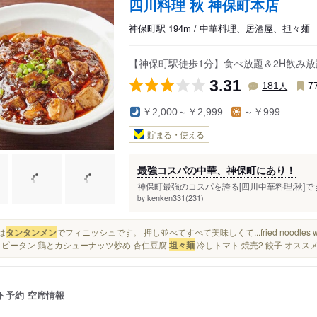
四川料理 秋 神保町本店
神保町駅 194m / 中華料理、居酒屋、担々麺
【神保町駅徒歩1分】食べ放題＆2H飲み放
3.31
人
181
7
￥2,000～￥2,999
～￥999
貯まる・使える
最強コスパの中華、神保町にあり！
神保町最強のコスパを誇る[四川中華料理;秋]で
kenken331(231)
by
めは
タンタンメン
でフィニッシュです。 押し並べてすべて美味しくて...fried noodles with
 ピータン 鶏とカシューナッツ炒め 杏仁豆腐
坦々麺
冷しトマト 焼売2 餃子 オスス
ト予約
空席情報