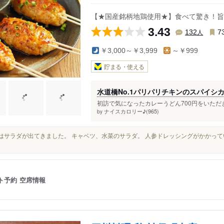
【★国産銘柄地鶏使用★】食べて驚き！旨
3.43
人
132
7
￥3,000～￥3,999
～￥999
貯まる・使える
水道橋No.1パリパリチキンのスパイシ
初訪で気になったカレーうどん700円をいただき
ナイスカロリー♪(965)
by
まずはサラダが出てきました。 キャベツ、水菜のサラダ。 人参ドレッシングがかかっ
ト予約
空席情報