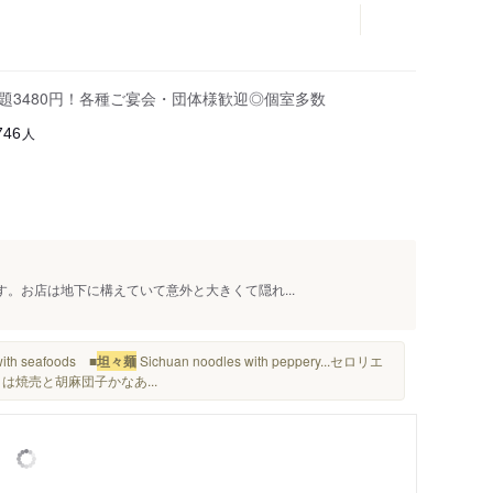
題3480円！各種ご宴会・団体様歓迎◎個室多数
人
746
す。お店は地下に構えていて意外と大きくて隠れ...
 seafoods ■
坦々麺
Sichuan noodles with peppery...セロリエ
メは焼売と胡麻団子かなあ...