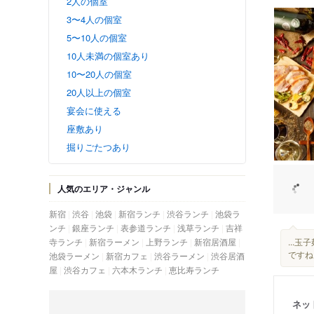
2人の個室
3〜4人の個室
5〜10人の個室
10人未満の個室あり
10〜20人の個室
20人以上の個室
宴会に使える
座敷あり
掘りごたつあり
人気のエリア・ジャンル
新宿
渋谷
池袋
新宿ランチ
渋谷ランチ
池袋ラ
ンチ
銀座ランチ
表参道ランチ
浅草ランチ
吉祥
寺ランチ
新宿ラーメン
上野ランチ
新宿居酒屋
...
ですね
池袋ラーメン
新宿カフェ
渋谷ラーメン
渋谷居酒
屋
渋谷カフェ
六本木ランチ
恵比寿ランチ
ネッ