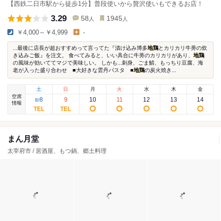
【西鉄二日市駅から徒歩1分】普段使いから贅沢使いもできるお店！
3.29
58
1945
人
人
￥4,000～￥4,999
-
...最後に店長が超おすすめって言ってた『漬け込み博多
地鶏
とカリカリ牛蒡の炊
き込みご飯』を注文。 食べてみると、いい具合に牛蒡のカリカリがあり、
地鶏
の風味が効いててマジで美味しい。 しかも...刺身、ごま鯖、もっちり豆腐、海
老が入った盛り合わせ ■大好きな雲丹パスタ ■
地鶏
の炭火焼き...
土
日
月
火
水
木
金
空席
8
9
10
11
12
13
14
8
/
情報
まん月堂
太宰府市 / 居酒屋、もつ鍋、郷土料理