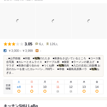
3.05
6
126
人
人
￥3,000～￥3,999
-
...■山芋鉄板 ■外観 ■
地鶏
のたたき ■刺身をさばいているところ ■コース集
合写真 ■カレーとオムライス ■テーブル席 ■個室 ■ラーメンの箸上げ ■
サラダ ■刺身の盛り合わせ ■つくね卵 ■
地鶏
焼肉 ■入口の左右に自販機 お
店のカレーを使ったカレーパン...700円～ ■串物 ■霧島高原豚バラ ■
地鶏
ね
ぎま...
土
日
月
火
水
木
金
空席
8
9
10
11
12
13
14
8
/
情報
キッチンSHU LaBo