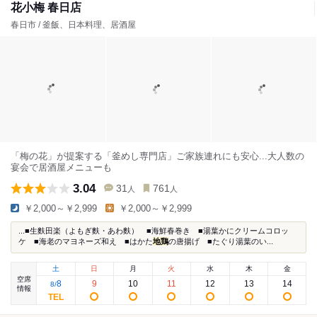
花小梅 春日店
春日市 / 釜飯、日本料理、居酒屋
「梅の花」が提案する「釜めし専門店」ご家族連れにも安心...大人数の
宴会で居酒屋メニューも
3.04
31
761
人
人
￥2,000～￥2,999
￥2,000～￥2,999
...■生麩田楽（よもぎ麩・あわ麩） ■海鮮春巻き ■湯葉かにクリームコロッ
ケ ■海老のマヨネーズ和え ■はかた
地鶏
の唐揚げ ■たぐり湯葉のい...
土
日
月
火
水
木
金
空席
8
9
10
11
12
13
14
8
/
情報