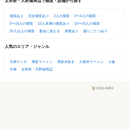
太宰府・大野城周辺で個室・設備から探す
個室あり
完全個室あり
2人の個室
3〜4人の個室
5〜10人の個室
10人未満の個室あり
10〜20人の個室
20人以上の個室
宴会に使える
座敷あり
掘りごたつあり
人気のエリア・ジャンル
天神ランチ
博多ラーメン
博多水炊き
久留米ラーメン
小倉
天神
太宰府・大野城周辺
広告を非表示