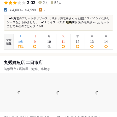
3.03
2
52
人
人
￥4,000～￥4,999
-
...■9 海老のフリットチリソース ぷりぷり海老をさくっと揚げ スパイシィなチリ
ソースをからめました。 ■11 ライス パスタ
地鶏
鉄板 魚の塩焼き etc,とセット
にして今夜のごはんタイム!!...
土
日
月
火
水
木
金
空席
8
9
10
11
12
13
14
8
/
情報
丸秀鮮魚店 二日市店
筑紫野市 / 居酒屋、海鮮、串焼き