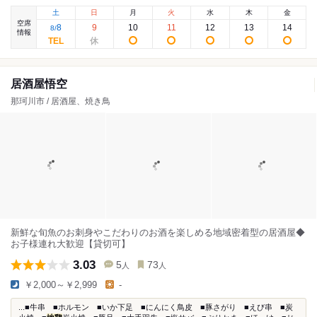
土
日
月
火
水
木
金
空席
8
9
10
11
12
13
14
8
/
情報
居酒屋悟空
那珂川市 / 居酒屋、焼き鳥
新鮮な旬魚のお刺身やこだわりのお酒を楽しめる地域密着型の居酒屋◆
お子様連れ大歓迎【貸切可】
3.03
5
73
人
人
￥2,000～￥2,999
-
...■牛串 ■ホルモン ■いか下足 ■にんにく鳥皮 ■豚さがり ■えび串 ■炭