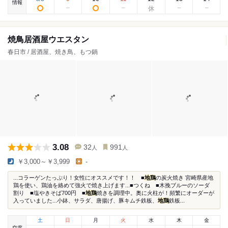
情報
焼鳥居酒屋ウエスタン
春日市 / 居酒屋、焼き鳥、もつ鍋
3.08
32
991
人
人
￥3,000～￥3,999
-
...コラーゲンたっぷり！女性にオススメです！！ ■
地鶏
の炭火焼き 宮崎県産地
鶏を使い、鶏油を絡めて強火で焼き上げます...■つくね ■木挽ブルーのソーダ
割り ■塩やきそば700円 ■
地鶏
焼きを調理中。奥に火柱が！頻繁にオーダーが
入っていました...小鉢、サラダ、唐揚げ、豚キムチ鉄板、
地鶏
鉄板...
土
日
月
火
水
木
金
空席