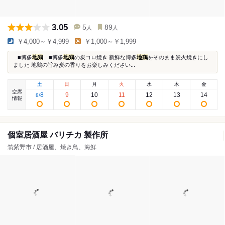
3.05
5
89
人
人
￥4,000～￥4,999
￥1,000～￥1,999
...■博多
地鶏
■博多
地鶏
の炭コロ焼き 新鮮な博多
地鶏
をそのまま炭火焼きにし
ました 地鶏の旨み炭の香りをお楽しみください...
土
日
月
火
水
木
金
空席
8
9
10
11
12
13
14
8
/
情報
個室居酒屋 バリチカ 製作所
筑紫野市 / 居酒屋、焼き鳥、海鮮