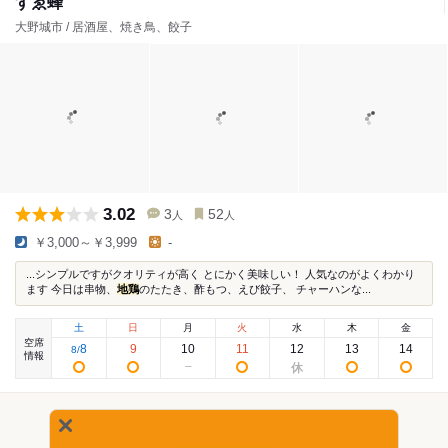
すゑ蜂
大野城市 / 居酒屋、焼き鳥、餃子
3.02
3
52
人
人
￥3,000～￥3,999
-
...シンプルですがクオリティが高く とにかく美味しい！ 人気なのがよくわかり
ます 今日は串物、
地鶏
のたたき、酢もつ、えび餃子、 チャーハンな...
土
日
月
火
水
木
金
空席
8
9
10
11
12
13
14
8
/
情報