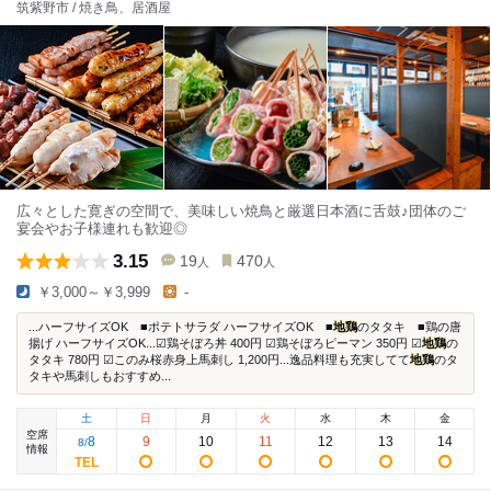
筑紫野市 / 焼き鳥、居酒屋
広々とした寛ぎの空間で、美味しい焼鳥と厳選日本酒に舌鼓♪団体のご
宴会やお子様連れも歓迎◎
3.15
19
470
人
人
￥3,000～￥3,999
-
...ハーフサイズOK ■ポテトサラダ ハーフサイズOK ■
地鶏
のタタキ ■鶏の唐
揚げ ハーフサイズOK...☑鶏そぼろ丼 400円 ☑鶏そぼろピーマン 350円 ☑
地鶏
の
タタキ 780円 ☑このみ桜赤身上馬刺し 1,200円...逸品料理も充実してて
地鶏
のタ
タキや馬刺しもおすすめ...
土
日
月
火
水
木
金
空席
8
9
10
11
12
13
14
8
/
情報