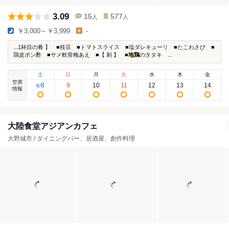
3.09
15
577
人
人
￥3,000～￥3,999
-
...1杯目の肴 】 ■枝豆 ■トマトスライス ■塩ダレキューリ ■たこわさび ■
鶏皮ポン酢 ■サメ軟骨梅あえ ■【 刺 】 ■
地鶏
のタタキ ...
土
日
月
火
水
木
金
空席
8
9
10
11
12
13
14
8
/
情報
大陸食堂アジアンカフェ
大野城市 / ダイニングバー、居酒屋、創作料理