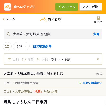
インストール
アプリで開く
ホーム
ログイン
変更
太宰府・大野城周辺 地鶏
予算
他の検索条件
日時
時間
人数
でネット予約
太宰府・大野城周辺
の
地鶏
に関する
お店
136
件
口コミ・お店の情報
で検索
店名で検索する
口コミ・お店の情報に
「地鶏」
を含むお店
焼鳥 しょうじん 二日市店