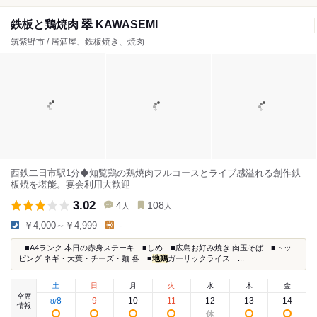
鉄板と鶏焼肉 翠 KAWASEMI
筑紫野市 / 居酒屋、鉄板焼き、焼肉
西鉄二日市駅1分◆知覧鶏の鶏焼肉フルコースとライブ感溢れる創作鉄
板焼を堪能。宴会利用大歓迎
3.02
4
108
人
人
￥4,000～￥4,999
-
...■A4ランク 本日の赤身ステーキ ■しめ ■広島お好み焼き 肉玉そば ■トッ
ピング ネギ・大葉・チーズ・麺 各 ■
地鶏
ガーリックライス ...
土
日
月
火
水
木
金
空席
8
9
10
11
12
13
14
8
/
情報