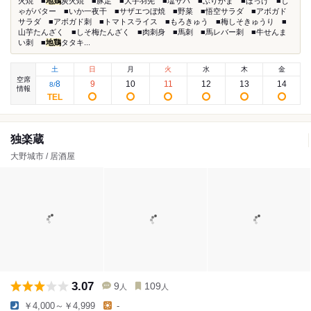
火焼 ■
地鶏
炭火焼 ■豚足 ■大手羽先 ■塩サバ ■ぶりかま ■ほっけ ■じ
ゃがバター ■いか一夜干 ■サザエつぼ焼 ■野菜 ■悟空サラダ ■アボガド
サラダ ■アボガド刺 ■トマトスライス ■もろきゅう ■梅しそきゅうり ■
山芋たんざく ■しそ梅たんざく ■肉刺身 ■馬刺 ■馬レバー刺 ■牛せんま
い刺 ■
地鶏
タタキ...
土
日
月
火
水
木
金
空席
8
9
10
11
12
13
14
8
/
情報
独楽蔵
大野城市 / 居酒屋
3.07
9
109
人
人
￥4,000～￥4,999
-