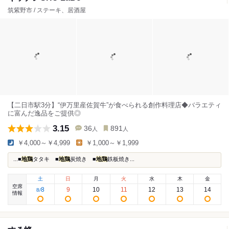
筑紫野市 / ステーキ、居酒屋
【二日市駅3分】“伊万里産佐賀牛”が食べられる創作料理店◆バラエティ
に富んだ逸品をご提供◎
3.15
36
891
人
人
￥4,000～￥4,999
￥1,000～￥1,999
...■
地鶏
タタキ ■
地鶏
炭焼き ■
地鶏
鉄板焼き...
土
日
月
火
水
木
金
空席
8
9
10
11
12
13
14
8
/
情報