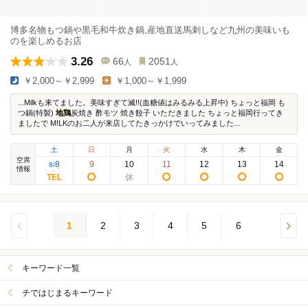
博多名物もつ鍋や黒毛和牛炊き鍋,産地直送馬刺しなど九州の美味いも
のを楽しめるお店
3.26
66
2051
人
人
￥2,000～￥2,999
￥1,000～￥1,999
...Milkも来てました。美味すぎて滅!!(血糖値はみるみる上昇中) ちょっと福岡 も
つ鍋(特製)
地鶏
炭焼き 酢モツ 焼き餃子 いただきました ちょっと福岡行ってき
ましたで M!LKのお二人が来店してたきっかけでいってみました...
土
日
月
火
水
木
金
空席
8
9
10
11
12
13
14
8
/
情報
1
2
3
4
5
6
キーワード一覧
チではじまるキーワード