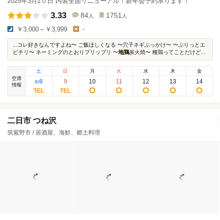
2025年3月2０日 内装全面リニューアル！新年会予約承ります！
3.33
84
1751
人
人
￥3,000～￥3,999
-
...コレ好きなんですよね〜 ご飯ほしくなる 〜穴子ネギぶっかけ〜 〜ぷりっとエ
ビチリ〜 ネーミングのとおりプリップリ 〜
地鶏
炭火焼〜 種鶏ってことだけど...
土
日
月
火
水
木
金
空席
8
9
10
11
12
13
14
8
/
情報
二日市 つね沢
筑紫野市 / 居酒屋、海鮮、郷土料理