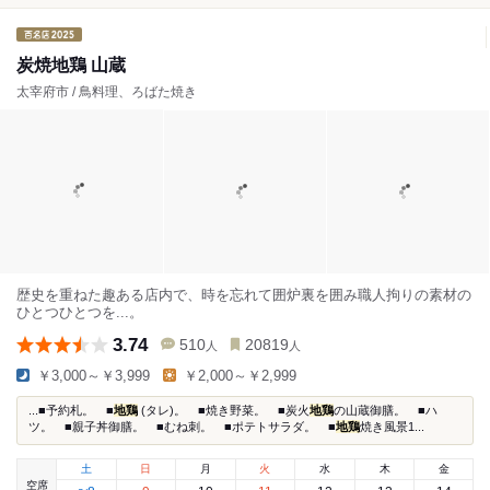
炭焼地鶏 山蔵
太宰府市 / 鳥料理、ろばた焼き
歴史を重ねた趣ある店内で、時を忘れて囲炉裏を囲み職人拘りの素材の
ひとつひとつを...。
3.74
510
20819
人
人
￥3,000～￥3,999
￥2,000～￥2,999
...■予約札。 ■
地鶏
(タレ)。 ■焼き野菜。 ■炭火
地鶏
の山蔵御膳。 ■ハ
ツ。 ■親子丼御膳。 ■むね刺。 ■ポテトサラダ。 ■
地鶏
焼き風景1...
土
日
月
火
水
木
金
空席