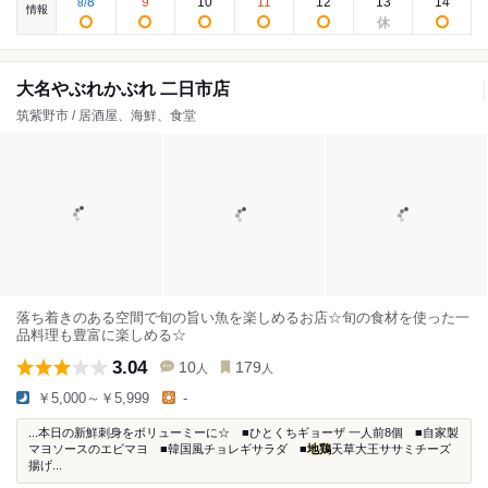
8
9
10
11
12
13
14
8
/
情報
大名やぶれかぶれ 二日市店
筑紫野市 / 居酒屋、海鮮、食堂
落ち着きのある空間で旬の旨い魚を楽しめるお店☆旬の食材を使った一
品料理も豊富に楽しめる☆
3.04
10
179
人
人
￥5,000～￥5,999
-
...本日の新鮮刺身をボリューミーに☆ ■ひとくちギョーザ 一人前8個 ■自家製
マヨソースのエビマヨ ■韓国風チョレギサラダ ■
地鶏
天草大王ササミチーズ
揚げ...