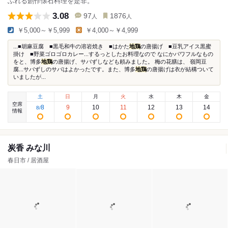
ふれる創作懐石料理を是非。
3.08
97
1876
人
人
￥5,000～￥5,999
￥4,000～￥4,999
...■胡麻豆腐 ■黒毛和牛の溶岩焼き ■はかた
地鶏
の唐揚げ ■豆乳アイス黒蜜
掛け ■野菜ゴロゴロカレー...するっとしたお料理なので なにかパワフルなもの
をと、博多
地鶏
の唐揚げ、サバずしなども頼みました。 梅の花膳は、 嶺岡豆
腐...サバずしのサバはよかったです。また、博多
地鶏
の唐揚げは衣が結構ついて
いましたが...
土
日
月
火
水
木
金
空席
8
9
10
11
12
13
14
8
/
情報
炭香 みな川
春日市 / 居酒屋