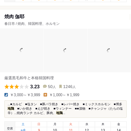
焼肉 伽耶
春日市 / 焼肉、韓国料理、ホルモン
厳選黒毛和牛と本格韓国料理
3.23
50
1246
人
人
￥3,000～￥3,999
￥1,000～￥1,999
...■カルビ ■塩タン ■豚バラ焼き ■レバー焼き ■ミックスホルモン ■博多
地鶏
■いか焼き ■えび焼き ■ウィンナー ■■漬物 ■チャンジャ（たらの塩
辛）...焼肉ランチ カルビ、豚肉、
地鶏
...
土
日
月
火
水
木
金
空席
8
9
10
11
12
13
14
8
/