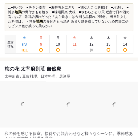
...■豚バラ ■チキン南蛮 ■海苔巻おにぎり ■鶏なんこつ唐揚げ ■お通し ■
博多
地鶏
の骨付きもも焼き ■味噌田楽 大根 ■やわらかとり天 近所で日本酒の
旨いお店...前回品切れだった「あら炊き」は今回も品切れで残念。 当日注文し
た料理は、 ・博多
地鶏
の骨付きもも焼き あまり熱を通していないため内部に少
しピンク色が残って柔らかい...
土
日
月
火
水
木
金
空席
8
9
10
11
12
13
14
8
/
情報
梅の花 太宰府別荘 自然庵
太宰府市 / 豆腐料理、日本料理、居酒屋
和の粋を感じる個室。接待やお顔合わせなど様々なシーンに。季節感あ