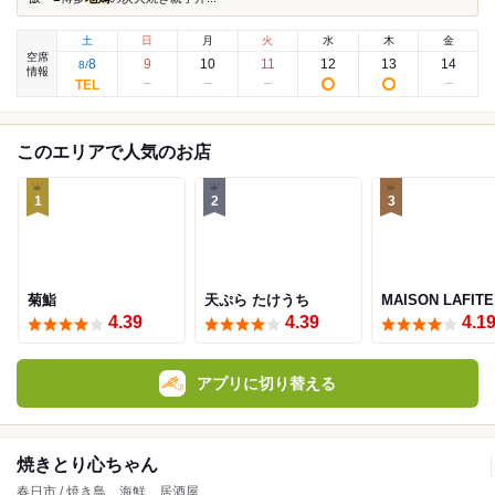
土
日
月
火
水
木
金
空席
8
9
10
11
12
13
14
8
/
情報
このエリアで人気のお店
1
2
3
菊鮨
天ぷら たけうち
MAISON LAFITE
4.39
4.39
4.1
アプリに切り替える
焼きとり心ちゃん
春日市 / 焼き鳥、海鮮、居酒屋