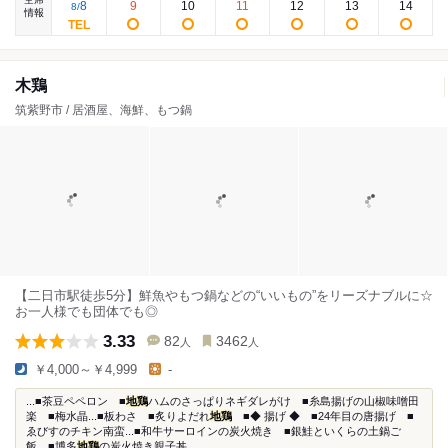
8
9
10
11
12
13
14
8
/
情報
木鶏
筑紫野市 / 居酒屋、海鮮、もつ鍋
【二日市駅徒歩5分】鮮魚やもつ鍋などの“いいもの”をリーズナブルに☆
お一人様でも団体でも◎
3.33
82
3462
人
人
￥4,000～￥4,999
-
...■茶豆ペペロン ■
地鶏
ハムのさっぱりネギダレがけ ■糸島揚げの山椒味噌田
楽 ■梅水晶...■板わさ ■炙りよだれ
地鶏
■◆ 揚げ ◆ ■24年目の唐揚げ ■
ゑびすのチキン南蛮...■和牛サーロインの炭火焼き ■銀鮭といくらの土鍋ご
飯 ■博多
地鶏
の炭火焼き親子丼...