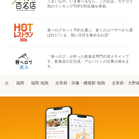
うまいもの、いま食べるなら、このお店。カテゴリ
別のランキングTOP100店舗を発表。
食べログネット予約を通じ、多くのユーザーから選
ばれた"いま、熱い注目を集めるお店"
「食べログ」が作った飲食店専門の求人サイトで
す。飲食店の正社員・アルバイトの仕事が探せま
す。
福岡
福岡 地鶏
太宰府・宗像・糟屋郡 地鶏
太宰府・大野城