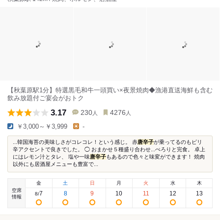
【秋葉原駅1分】特選黒毛和牛一頭買い×夜景焼肉◆漁港直送海鮮も含む
飲み放題付ご宴会がおトク
3.17
230
4276
人
人
￥3,000～￥3,999
-
...韓国海苔の美味しさがコレコレ！という感じ。 赤
唐辛子
が乗ってるのもピリ
辛アクセントで良きでした。 ◯ おまかせ５種盛り合わせ...ぺろりと完食。 卓上
にはレモン汁とタレ、 塩や一味
唐辛子
もあるので色々と味変ができます！ 焼肉
以外にも居酒屋メニューも豊富で...
金
土
日
月
火
水
木
空席
7
8
9
10
11
12
13
8
/
情報