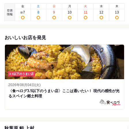
金
土
日
月
火
水
木
空席
7
8
9
10
11
12
13
8
/
情報
おいしいお店を発見
3.5以下のうまい店
2026年08月04日(火)
〈食べログ3.5以下のうまい店〉ここは通いたい！ 現代の感性が光
るスペイン郷土料理
秋葉原 鮨 上村