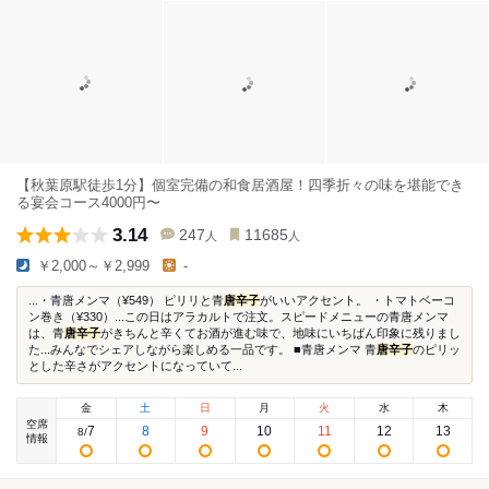
【秋葉原駅徒歩1分】個室完備の和食居酒屋！四季折々の味を堪能でき
る宴会コース4000円〜
3.14
247
11685
人
人
￥2,000～￥2,999
-
...・青唐メンマ（¥549） ピリリと青
唐辛子
がいいアクセント。 ・トマトベーコ
ン巻き（¥330）...この日はアラカルトで注文。スピードメニューの青唐メンマ
は、青
唐辛子
がきちんと辛くてお酒が進む味で、地味にいちばん印象に残りまし
た...みんなでシェアしながら楽しめる一品です。 ■青唐メンマ 青
唐辛子
のピリッ
とした辛さがアクセントになっていて...
金
土
日
月
火
水
木
空席
7
8
9
10
11
12
13
8
/
情報