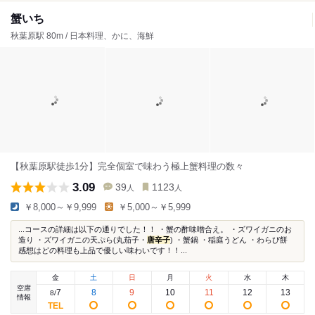
蟹いち
秋葉原駅 80m / 日本料理、かに、海鮮
【秋葉原駅徒歩1分】完全個室で味わう極上蟹料理の数々
3.09
39
1123
人
人
￥8,000～￥9,999
￥5,000～￥5,999
...コースの詳細は以下の通りでした！！ ・蟹の酢味噌合え。 ・ズワイガニのお
造り ・ズワイガニの天ぷら(丸茄子・
唐辛子
) ・蟹鍋 ・稲庭うどん ・わらび餅
感想はどの料理も上品で優しい味わいです！！...
金
土
日
月
火
水
木
空席
7
8
9
10
11
12
13
8
/
情報