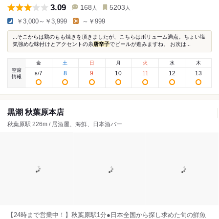
3.09
168
5203
人
人
￥3,000～￥3,999
～￥999
...そこからは鶏のもも焼きを頂きましたが、こちらはボリューム満点。ちょい塩
気強めな味付けとアクセントの糸
唐辛子
でビールが進みますね。 お次は...
金
土
日
月
火
水
木
空席
7
8
9
10
11
12
13
8
/
情報
黒潮 秋葉原本店
秋葉原駅 226m / 居酒屋、海鮮、日本酒バー
【24時まで営業中！】秋葉原駅1分●日本全国から探し求めた旬の鮮魚