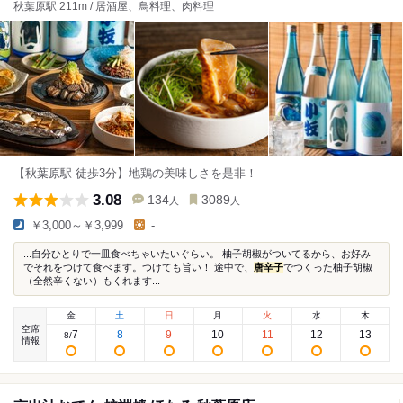
秋葉原駅 211m / 居酒屋、鳥料理、肉料理
【秋葉原駅 徒歩3分】地鶏の美味しさを是非！
3.08
134
3089
人
人
￥3,000～￥3,999
-
...自分ひとりで一皿食べちゃいたいぐらい。 柚子胡椒がついてるから、お好み
でそれをつけて食べます。つけても旨い！ 途中で、
唐辛子
でつくった柚子胡椒
（全然辛くない）もくれます...
金
土
日
月
火
水
木
空席
7
8
9
10
11
12
13
8
/
情報