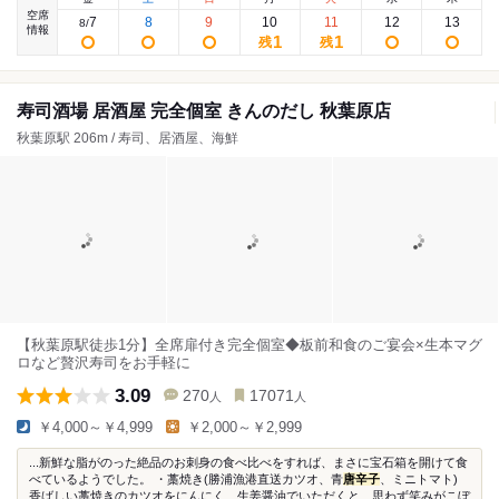
空席
7
8
9
10
11
12
13
8
/
情報
1
1
残
残
寿司酒場 居酒屋 完全個室 きんのだし 秋葉原店
秋葉原駅 206m / 寿司、居酒屋、海鮮
【秋葉原駅徒歩1分】全席扉付き完全個室◆板前和食のご宴会×生本マグ
ロなど贅沢寿司をお手軽に
3.09
270
17071
人
人
￥4,000～￥4,999
￥2,000～￥2,999
...新鮮な脂がのった絶品のお刺身の食べ比べをすれば、まさに宝石箱を開けて食
べているようでした。 ・藁焼き(勝浦漁港直送カツオ、青
唐辛子
、ミニトマト)
香ばしい藁焼きのカツオをにんにく、生姜醤油でいただくと、思わず笑みがこぼ