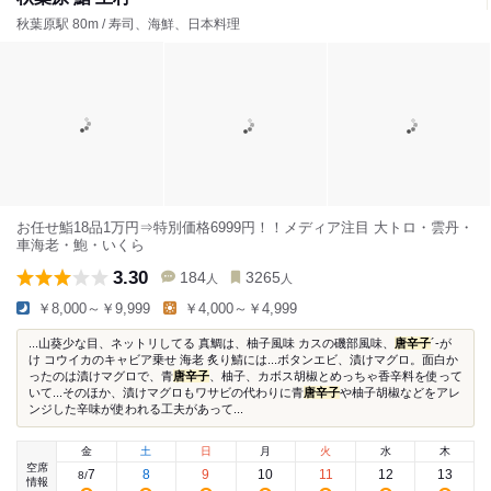
秋葉原駅 80m / 寿司、海鮮、日本料理
お任せ鮨18品1万円⇒特別価格6999円！！メディア注目 大トロ・雲丹・
車海老・鮑・いくら
3.30
184
3265
人
人
￥8,000～￥9,999
￥4,000～￥4,999
...山葵少な目、ネットリしてる 真鯛は、柚子風味 カスの磯部風味、
唐辛子
´-が
け コウイカのキャビア乗せ 海老 炙り鯖には...ボタンエビ、漬けマグロ。面白か
ったのは漬けマグロで、青
唐辛子
、柚子、カボス胡椒とめっちゃ香辛料を使って
いて...そのほか、漬けマグロもワサビの代わりに青
唐辛子
や柚子胡椒などをアレ
ンジした辛味が使われる工夫があって...
金
土
日
月
火
水
木
空席
7
8
9
10
11
12
13
8
/
情報