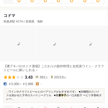
コドマ
秋葉原駅 427m / 居酒屋、海鮮
【裏アキバのオトナ酒場】こだわりの創作料理と自然派ワイン・クラフ
トビールに酔いしれる～
3.43
382
20219
人
人
￥5,000～￥5,999
-
...ワインやクラフトビールとのペアリングがおすすめです♪ ■20種類のスパイ
スを効かせた子羊のスパイシーグリル ■青
唐辛子
の一口水餃子 〜ピリ辛香味ダ
レ〜...