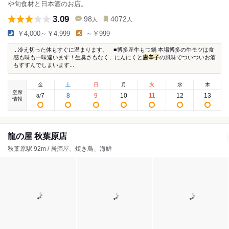
や旬食材と日本酒のお店。
3.09
98
4072
人
人
￥4,000～￥4,999
～￥999
...冷え切った体もすぐに温まります。 ■博多産牛もつ鍋 本場博多の牛モツは食
感も味も一味違います！生臭さもなく、にんにくと
唐辛子
の風味でついついお酒
もすすんでしまいます...
金
土
日
月
火
水
木
空席
7
8
9
10
11
12
13
8
/
情報
龍の屋 秋葉原店
秋葉原駅 92m / 居酒屋、焼き鳥、海鮮