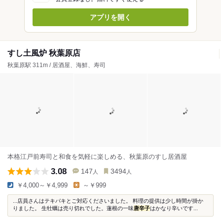
アプリを開く
すし土風炉 秋葉原店
秋葉原駅 311m / 居酒屋、海鮮、寿司
本格江戸前寿司と和食を気軽に楽しめる、秋葉原のすし居酒屋
3.08
147
3494
人
人
￥4,000～￥4,999
～￥999
...店員さんはテキパキとご対応くださいました。 料理の提供は少し時間が掛か
りました。 生牡蠣は売り切れでした。蓮根の一味
唐辛子
はかなり辛いです...