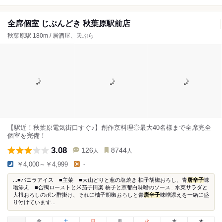
全席個室 じぶんどき 秋葉原駅前店
秋葉原駅 180m / 居酒屋、天ぷら
【駅近！秋葉原電気街口すぐ♪】創作京料理◎最大40名様まで全席完全
個室を完備！
3.08
126
8744
人
人
￥4,000～￥4,999
-
...■バニラアイス ■主菜 ■大山どりと葱の塩焼き 柚子胡椒おろし、青
唐辛子
味
噌添え ■合鴨ローストと米茄子田楽 柚子と京都白味噌のソース...水菜サラダと
大根おろしのポン酢掛け、それに柚子胡椒おろしと青
唐辛子
味噌添えを一緒に盛
り付けています...
金
土
日
月
火
水
木