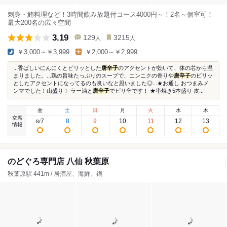
刺身・鮪料理など！3時間飲み放題付コース4000円～！2名～個室可！
最大200名の広々空間
3.19
129
3215
人
人
￥3,000～￥3,999
￥2,000～￥2,999
...香ばしいにんにくとピリッとした
唐辛子
のアクセントが効いて、体の芯から温
まりました。...鶏の旨味たっぷりのスープで、ニンニクの香りや
唐辛子
のピリッ
としたアクセントになってるのも良いなと思いました◎...★お通し おつまみメ
ンマでした！山盛り！ ラー油と
唐辛子
でピリ辛です！ ★串焼き5本盛り 皮...
金
土
日
月
火
水
木
空席
7
8
9
10
11
12
13
8
/
情報
のどぐろ専門店 八仙 秋葉原
秋葉原駅 441m / 居酒屋、海鮮、鍋