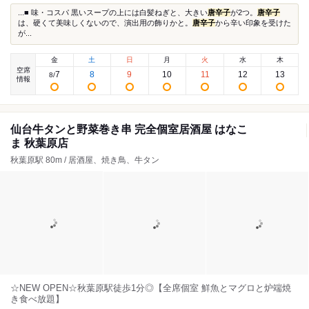
...■ 味・コスパ 黒いスープの上には白髪ねぎと、大きい
唐辛子
が2つ。
唐辛子
は、硬くて美味しくないので、演出用の飾りかと。
唐辛子
から辛い印象を受けた
が...
金
土
日
月
火
水
木
空席
7
8
9
10
11
12
13
8
/
情報
仙台牛タンと野菜巻き串 完全個室居酒屋 はなこ
ま 秋葉原店
秋葉原駅 80m / 居酒屋、焼き鳥、牛タン
☆NEW OPEN☆秋葉原駅徒歩1分◎【全席個室 鮮魚とマグロと炉端焼
き食べ放題】