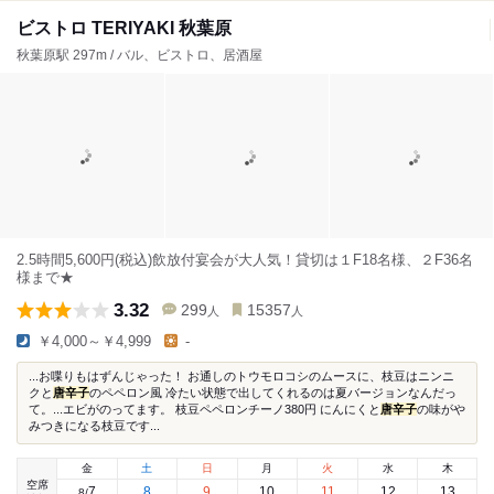
ビストロ TERIYAKI 秋葉原
秋葉原駅 297m / バル、ビストロ、居酒屋
2.5時間5,600円(税込)飲放付宴会が大人気！貸切は１F18名様、２F36名
様まで★
3.32
299
15357
人
人
￥4,000～￥4,999
-
...お喋りもはずんじゃった！ お通しのトウモロコシのムースに、枝豆はニンニ
クと
唐辛子
のペペロン風 冷たい状態で出してくれるのは夏バージョンなんだっ
て。...エビがのってます。 枝豆ペペロンチーノ380円 にんにくと
唐辛子
の味がや
みつきになる枝豆です...
金
土
日
月
火
水
木
空席
7
8
9
10
11
12
13
8
/