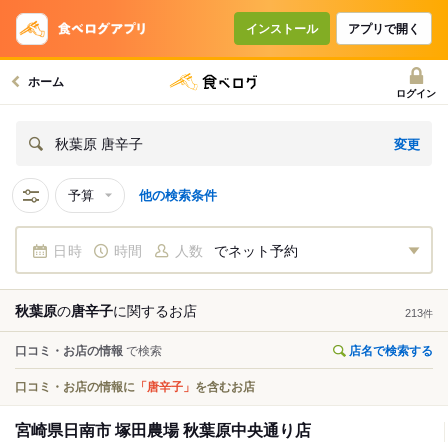
インストール
アプリで開く
ホーム
ログイン
変更
秋葉原 唐辛子
予算
他の検索条件
日時
時間
人数
でネット予約
秋葉原
の
唐辛子
に関する
お店
213
件
口コミ・お店の情報
で検索
店名で検索する
口コミ・お店の情報に
「唐辛子」
を含むお店
宮崎県日南市 塚田農場 秋葉原中央通り店