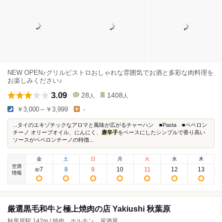
NEW OPEN♪グリルビストロおしゃれな雰囲気でお酒と多彩な肉料理を
お楽しみください♪
3.09
28
1408
人
人
￥3,000～￥3,999
-
...タイのエキゾチックなアロマと風味が広がるチャーハン ■Pasta ■ペペロン
チーノ オリーブオイル、にんにく、
唐辛子
をベースにしたシンプルで香り高い
ソースがペペロンチーノの特徴...
金
土
日
月
火
水
木
空席
7
8
9
10
11
12
13
8
/
情報
厳選黒毛和牛と極上焼肉の店 Yakiushi 秋葉原
秋葉原駅 142m / 焼肉、ホルモン、居酒屋