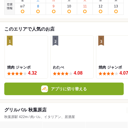
金
土
日
月
火
水
木
空席
7
8
9
10
11
12
13
8
/
情報
このエリアで人気のお店
1
2
3
焼肉 ジャンボ
わたべ
焼肉 ジャンボ
4.32
4.08
4.0
アプリに切り替える
グリルバル 秋葉原店
秋葉原駅 422m / 肉バル、イタリアン、居酒屋