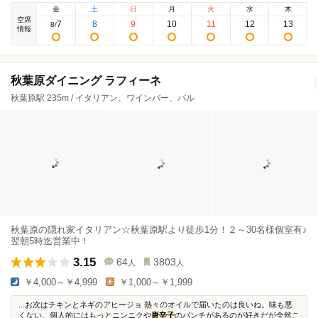
金
土
日
月
火
水
木
空席
7
8
9
10
11
12
13
8
/
情報
秋葉原ダイニング ラフィーネ
秋葉原駅 235m / イタリアン、ワインバー、バル
秋葉原の隠れ家イタリアン☆秋葉原駅より徒歩1分！２～30名様個室有♪
翌朝5時迄営業中！
3.15
64
3803
人
人
￥4,000～￥4,999
￥1,000～￥1,999
...お次はチキンとネギのアヒージョ 熱々のオイルで届いたのは良いね。味も悪
くない。個人的にはもっとニンニクや
唐辛子
のパンチがあるのが好きだが全然こ