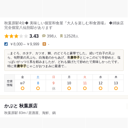
秋葉原駅4分◆ 美味しい個室和食屋『大人を楽しむ和食酒場』 ◆姉妹店
完全個室八仙別邸があります
3.43
398
12528
人
人
￥8,000～￥9,999
-
...まぐろ、ホタテ、カツオ、鯛、のどぐろと豪華でした。 続いて白子の天ぷ
ら、旬野菜の天ぷら、白海老のからあげ、青
唐辛子
とじゃこのピリ辛炒めと、塩
っぱいがっつり系を頼みましたが、どれも揚げたて炒めたで美味しかったです。
特に青
唐辛子
じゃこがおつまみに最適で...
金
土
日
月
火
水
木
空席
7
8
9
10
11
12
13
8
/
情報
かぶと 秋葉原店
秋葉原駅 83m / 居酒屋、海鮮、鍋