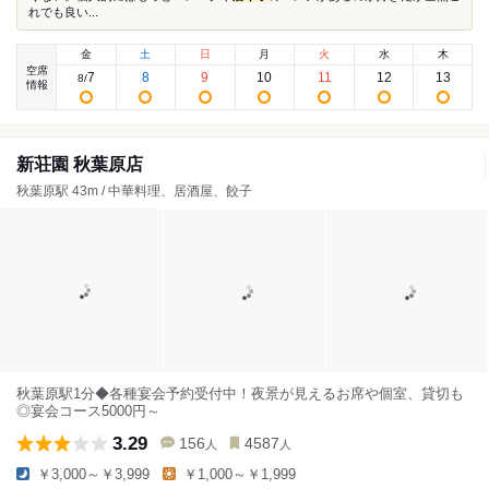
れでも良い...
金
土
日
月
火
水
木
空席
7
8
9
10
11
12
13
8
/
情報
新荘園 秋葉原店
秋葉原駅 43m / 中華料理、居酒屋、餃子
秋葉原駅1分◆各種宴会予約受付中！夜景が見えるお席や個室、貸切も
◎宴会コース5000円～
3.29
156
4587
人
人
￥3,000～￥3,999
￥1,000～￥1,999