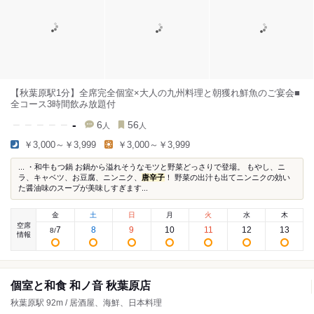
【秋葉原駅1分】全席完全個室×大人の九州料理と朝獲れ鮮魚のご宴会■
全コース3時間飲み放題付
-
6
56
人
人
￥3,000～￥3,999
￥3,000～￥3,999
...⁡ ・和牛もつ鍋 お鍋から溢れそうなモツと野菜どっさりで登場。 もやし、ニ
ラ、キャベツ、お豆腐、ニンニク、
唐辛子
！ 野菜の出汁も出てニンニクの効い
た醤油味のスープが美味しすぎます...
金
土
日
月
火
水
木
空席
7
8
9
10
11
12
13
8
/
情報
個室と和食 和ノ音 秋葉原店
秋葉原駅 92m / 居酒屋、海鮮、日本料理