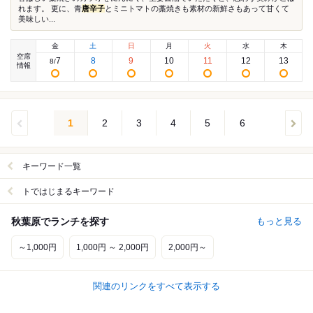
れます。 更に、青
唐辛子
とミニトマトの藁焼きも素材の新鮮さもあって甘くて
美味しい...
金
土
日
月
火
水
木
空席
7
8
9
10
11
12
13
8
/
情報
1
2
3
4
5
6
キーワード一覧
トではじまるキーワード
秋葉原でランチを探す
もっと見る
～1,000円
1,000円 ～ 2,000円
2,000円～
関連のリンクをすべて表示する