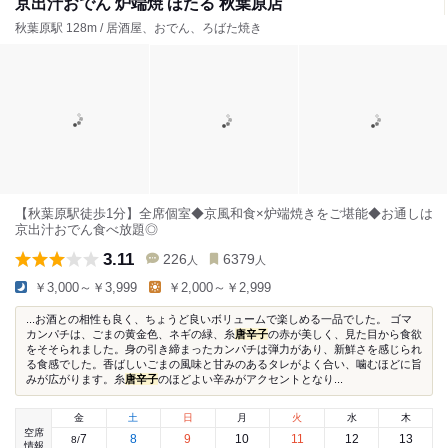
京出汁おでん 炉端焼 ほたる 秋葉原店
秋葉原駅 128m / 居酒屋、おでん、ろばた焼き
【秋葉原駅徒歩1分】全席個室◆京風和食×炉端焼きをご堪能◆お通しは
京出汁おでん食べ放題◎
3.11
226
6379
人
人
￥3,000～￥3,999
￥2,000～￥2,999
...お酒との相性も良く、ちょうど良いボリュームで楽しめる一品でした。 ゴマ
カンパチは、ごまの黄金色、ネギの緑、糸
唐辛子
の赤が美しく、見た目から食欲
をそそられました。身の引き締まったカンパチは弾力があり、新鮮さを感じられ
る食感でした。香ばしいごまの風味と甘みのあるタレがよく合い、噛むほどに旨
みが広がります。糸
唐辛子
のほどよい辛みがアクセントとなり...
金
土
日
月
火
水
木
空席
7
8
9
10
11
12
13
8
/
情報