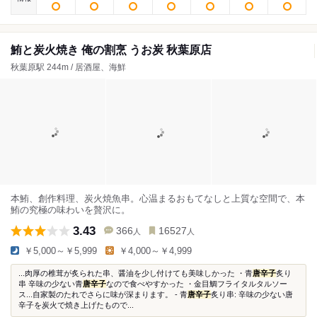
鮪と炭火焼き 俺の割烹 うお炭 秋葉原店
秋葉原駅 244m / 居酒屋、海鮮
本鮪、創作料理、炭火焼魚串。心温まるおもてなしと上質な空間で、本
鮪の究極の味わいを贅沢に。
3.43
366
16527
人
人
￥5,000～￥5,999
￥4,000～￥4,999
...肉厚の椎茸が炙られた串、醤油を少し付けても美味しかった ・青
唐辛子
炙り
串 辛味の少ない青
唐辛子
なので食べやすかった ・金目鯛フライタルタルソー
ス...自家製のたれでさらに味が深まります。 - 青
唐辛子
炙り串: 辛味の少ない唐
辛子を炭火で焼き上げたもので...