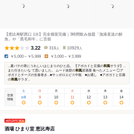
【恵比寿駅西口 1分】完全個室完備｜3時間飲み放題「漁港直送の鮮
魚」や「黒毛和牛」に舌鼓
3.22
316
10929
人
人
￥5,000～￥5,999
￥3,000～￥3,999
...夏バテの胃にうれしいはじまりのひと品。 【アボカドと豆腐の
和風
サラダ】...
また行きたいな て思いました。 ムード抜群の
和風
居酒屋 食べたメニュー ◯ア
ボガドとチーズの生春巻き...■サッポロエビス中瓶 ■お通し ■アボガドと豆腐
の
和風
サラダ...
土
日
月
火
水
木
金
空席
8
9
10
11
12
13
14
8
/
情報
酒場 ひまり堂 恵比寿店