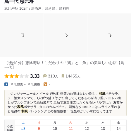
鳥一代 恵比寿
恵比寿駅 102m / 居酒屋、焼き鳥、鳥料理
【徒歩1分】恵比寿駅！こだわりの「鶏」と「魚」の美味しいお店【鳥
一代】
3.33
319
14455
人
人
￥4,000～￥4,999
-
...ジンジャーエールとビールで乾杯 ⁡ 季節の前菜は白レバ刺し、
和風
ポテサラ、⁡
ラー油太メンマで、1人ずつ盛り付けて⁡ 出してくださるのが有り難い ⁡ 白レバ刺
しがプルンプルンで絶品過ぎて⁡ 単品で追加注文したくなるレベルでした ⁡ 海苔か
かった
和風
ポテサラ...タコのカルパチョ。 新鮮なタコの上にはスライス玉ねぎ
と塩昆布
和風
ドレッシングとの相性抜群！ 塩昆布がいい味になってます...
土
日
月
火
水
木
金
空席
8
9
10
11
12
13
14
8
/
情報