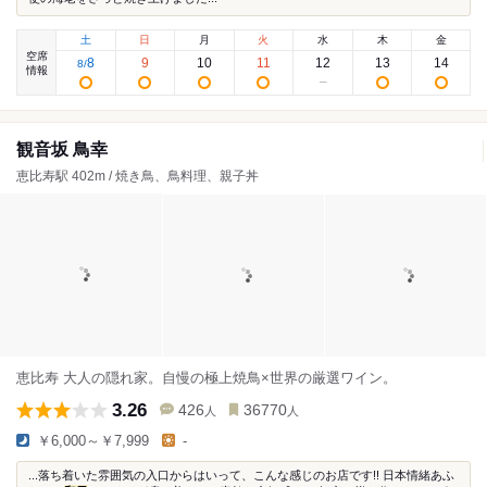
土
日
月
火
水
木
金
空席
8
9
10
11
12
13
14
8
/
情報
観音坂 鳥幸
恵比寿駅 402m / 焼き鳥、鳥料理、親子丼
恵比寿 大人の隠れ家。自慢の極上焼鳥×世界の厳選ワイン。
3.26
426
36770
人
人
￥6,000～￥7,999
-
...落ち着いた雰囲気の入口からはいって、こんな感じのお店です!! 日本情緒あふ