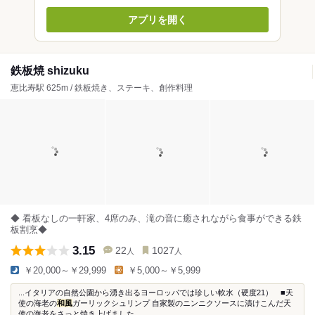
アプリを開く
鉄板焼 shizuku
恵比寿駅 625m / 鉄板焼き、ステーキ、創作料理
◆ 看板なしの一軒家、4席のみ、滝の音に癒されながら食事ができる鉄
板割烹◆
3.15
22
1027
人
人
￥20,000～￥29,999
￥5,000～￥5,999
...イタリアの自然公園から湧き出るヨーロッパでは珍しい軟水（硬度21） ■天
使の海老の
和風
ガーリックシュリンプ 自家製のニンニクソースに漬けこんだ天
使の海老をさっと焼き上げました...