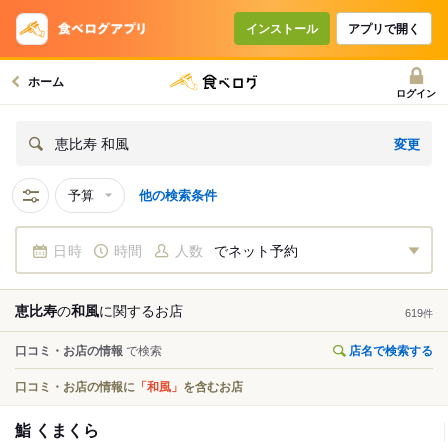
インストール
アプリで開く
ホーム
ログイン
変更
恵比寿 和風
予算
他の検索条件
日時
時間
人数
でネット予約
恵比寿
の
和風
に関する
お店
619
件
口コミ・お店の情報
で検索
店名で検索する
口コミ・お店の情報に
「和風」
を含むお店
鮨 くまくら