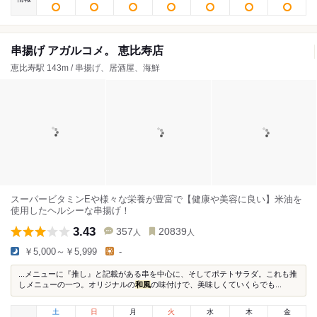
串揚げ アガルコメ。 恵比寿店
恵比寿駅 143m / 串揚げ、居酒屋、海鮮
スーパービタミンEや様々な栄養が豊富で【健康や美容に良い】米油を
使用したヘルシーな串揚げ！
3.43
357
20839
人
人
￥5,000～￥5,999
-
...メニューに『推し』と記載がある串を中心に、そしてポテトサラダ。これも推
しメニューの一つ。オリジナルの
和風
の味付けで、美味しくていくらでも...
土
日
月
火
水
木
金