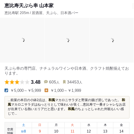
恵比寿天ぷら串 山本家
恵比寿駅 205m / 居酒屋、天ぷら、日本酒バー
天ぷら串の専門店、ナチュラルワインや日本酒、クラフト焼酎揃えてお
ります。
3.48
605
34453
人
人
￥5,000～￥5,999
￥1,000～￥1,999
...前菜の本日の小鉢2点は、
和風
マカロニサラダと野菜の揚げ浸しであった。
和
風
マカロニサラダはねっとりとして味わいが良く...恵比寿で一番オシャレなお店
が出来ている熱いエリアだと思います。
和風
のちょっとしゃれた外観もいい感
じで...
土
日
月
火
水
木
金
空席
8
9
10
11
12
13
14
8
/
情報