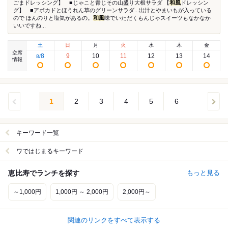
ごまドレッシング】 ■じゃこと青じその山盛り大根サラダ 【
和風
ドレッシン
グ】 ■アボカドとほうれん草のグリーンサラダ...出汁とやまいもが入っている
ので ほんのりと塩気があるの。
和風
味でいただくもんじゃスイーツもなかなか
いいですね...
土
日
月
火
水
木
金
空席
8
9
10
11
12
13
14
8
/
情報
1
2
3
4
5
6
キーワード一覧
ワではじまるキーワード
恵比寿でランチを探す
もっと見る
～1,000円
1,000円 ～ 2,000円
2,000円～
関連のリンクをすべて表示する