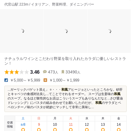
代官山駅 223m / イタリアン、野菜料理、ダイニングバー
ナチュラルワインとこだわり野菜を取り入れたカラダに優しいレストラ
ン！
3.46
473
33490
人
人
￥5,000～￥5,999
￥1,000～￥1,999
...ガーリックバゲット添え」 ○・・・
和風
アヒージョといったところかな。砂肝
とキャベツの食感対比良し...てことでそれをオーダー。 スープは生姜味の
和風
のスープ。なるほど個性的なお店はこういうスープもありなんだなと...さび醤油
ドレッシング）にパスタの組み合わせでお願いしたのだが、
和風
のサラダとペ
ペロンチーノ味のパスタが絶妙にマッチして非常に美味し...
土
日
月
火
水
木
金
空席
8
9
10
11
12
13
14
8
/
情報