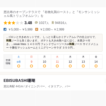
恵比寿のオープンテラスで 『名物丸鶏ロースト』と『モンサンミッシ
ェル風トリュフオムレツ』を
3.48
1027
94816
人
人
￥5,000～￥5,999
￥2,000～￥2,999
...ゴロンと大きめカットです。 しっとり柔らかミディアムレアの仕上がりで、
和風
ソースも良く合います。 ポテトも大きめ熱々ほくほく。水菜少々付
き。...steak frites １４００円 フォンドヴォーソースor
和風
ソース サイドメニュ
ー 十勝生マッシュルームとミニグリーンサラダ ３５０円...
土
日
月
火
水
木
金
空席
8
9
10
11
12
13
14
8
/
情報
EBISUBASHI珊瑚
恵比寿駅 441m / ダイニングバー、イタリアン、バー