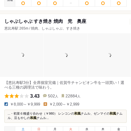
しゃぶしゃぶ すき焼き 焼肉 兜 奥座
恵比寿駅 265m / 焼肉、しゃぶしゃぶ、すき焼き
【恵比寿駅3分】全席個室完備｜佐賀牛チャンピオン牛を一頭買い！選
べる三種の調理法で味わう。
3.43
502
22884
人
人
￥8,000～￥9,999
￥2,000～￥2,999
...・初菜６種盛り合わせ（￥980） レンコンの
和風
ナムル、ゼンマイの
和風
ナム
ル、豆もやしの
和風
ナムル...
土
日
月
火
水
木
金