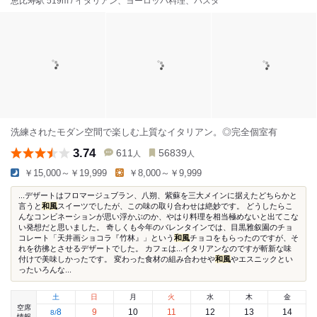
恵比寿駅 519m / イタリアン、ヨーロッパ料理、パスタ
洗練されたモダン空間で楽しむ上質なイタリアン。◎完全個室有
3.74
611
56839
人
人
￥15,000～￥19,999
￥8,000～￥9,999
...デザートはフロマージュブラン、八朔、紫蘇を三大メインに据えたどちらかと
言うと
和風
スイーツでしたが、この味の取り合わせは絶妙です。 どうしたらこ
んなコンビネーションが思い浮かぶのか、やはり料理を相当極めないと出てこな
い発想だと思いました。 奇しくも今年のバレンタインでは、目黒雅叙園のチョ
コレート「天井画ショコラ『竹林』」という
和風
チョコをもらったのですが、そ
れを彷彿とさせるデザートでした。 カフェは...イタリアンなのですが斬新な味
付けで美味しかったです。 変わった食材の組み合わせや
和風
やエスニックとい
ったいろんな...
土
日
月
火
水
木
金
空席
8
9
10
11
12
13
14
8
/
情報