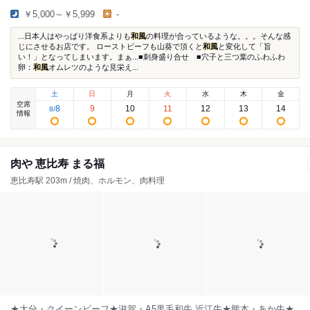
￥5,000～￥5,999
-
...日本人はやっぱり洋食系よりも
和風
の料理が合っているような。。。そんな感
じにさせるお店です。 ローストビーフも山葵で頂くと
和風
と変化して「旨
い！」となってしまいます。まぁ...■刺身盛り合せ ■穴子と三つ葉のふわふわ
卵：
和風
オムレツのような見栄え...
土
日
月
火
水
木
金
空席
8
9
10
11
12
13
14
8
/
情報
肉や 恵比寿 まる福
恵比寿駅 203m / 焼肉、ホルモン、肉料理
★大分・クイーンビーフ★滋賀・A5黒毛和牛 近江牛★熊本・あか牛★