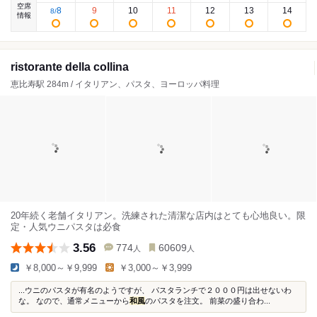
空席
8
9
10
11
12
13
14
8
/
情報
ristorante della collina
恵比寿駅 284m / イタリアン、パスタ、ヨーロッパ料理
20年続く老舗イタリアン。洗練された清潔な店内はとても心地良い。限
定・人気ウニパスタは必食
3.56
774
60609
人
人
￥8,000～￥9,999
￥3,000～￥3,999
...ウニのパスタが有名のようですが、 パスタランチで２０００円は出せないわ
な。 なので、通常メニューから
和風
のパスタを注文。 前菜の盛り合わ...