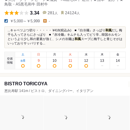
鳥取・A5黒毛和牛 田村牛
3.34
281
24124
人
人
￥5,000～￥5,999
-
...キャベツぶつ切り・・・・・ ¥418(税込み) ■『白冷麺』さっぱり
和風
だし 梅
干も入ってさらにさっぱり ■『赤冷麺』キムチも入ってピリ辛...韓国ホルモン
というより少し和の要素が強く、シメの冷麺は
和風
スープに梅干しと青じそがは
いっておりサッパリする...
土
日
月
火
水
木
金
空席
8
9
10
11
12
13
14
8
/
情報
BISTRO TORICOYA
恵比寿駅 141m / ビストロ、ダイニングバー、イタリアン