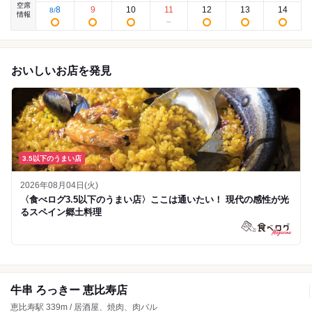
空席
8
9
10
11
12
13
14
8
/
情報
おいしいお店を発見
3.5以下のうまい店
2026年08月04日(火)
〈食べログ3.5以下のうまい店〉ここは通いたい！ 現代の感性が光
るスペイン郷土料理
牛串 ろっきー 恵比寿店
恵比寿駅 339m / 居酒屋、焼肉、肉バル