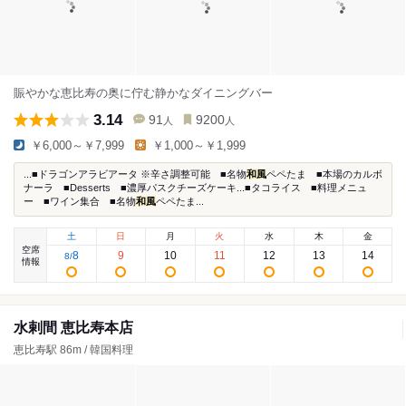
賑やかな恵比寿の奥に佇む静かなダイニングバー
3.14
91
9200
人
人
￥6,000～￥7,999
￥1,000～￥1,999
...■ドラゴンアラビアータ ※辛さ調整可能 ■名物
和風
ペペたま ■本場のカルボ
ナーラ ■Desserts ■濃厚パスクチーズケーキ...■タコライス ■料理メニュ
ー ■ワイン集合 ■名物
和風
ペペたま...
土
日
月
火
水
木
金
空席
8
9
10
11
12
13
14
8
/
情報
水剌間 恵比寿本店
恵比寿駅 86m / 韓国料理