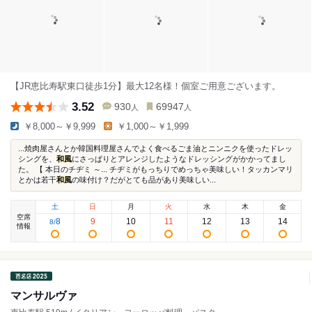
【JR恵比寿駅東口徒歩1分】最大12名様！個室ご用意ございます。
3.52
930
69947
人
人
￥8,000～￥9,999
￥1,000～￥1,999
...焼肉屋さんとか韓国料理屋さんでよく食べるごま油とニンニクを使ったドレッ
シングを、
和風
にさっぱりとアレンジしたようなドレッシングがかかってまし
た。 【 本日のチヂミ ～...⁡ チヂミがもっちりでめっちゃ美味しい！タッカンマリ
とかは若干
和風
の味付け？だがとても品があり美味しい...
土
日
月
火
水
木
金
空席
8
9
10
11
12
13
14
8
/
情報
マンサルヴァ