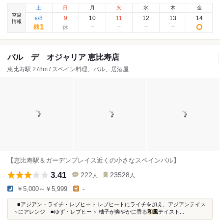
土
日
月
火
水
木
金
空席
8
9
10
11
12
13
14
8
/
情報
1
残
バル デ オジャリア 恵比寿店
恵比寿駅 278m / スペイン料理、バル、居酒屋
【恵比寿駅＆ガーデンプレイス近くの小さなスペインバル】
3.41
222
23528
人
人
￥5,000～￥5,999
-
...■アジアン・ライチ・レブヒート レブヒートにライチを加え、アジアンテイス
トにアレンジ ■ゆず・レブヒート 柚子が爽やかに香る
和風
テイスト...