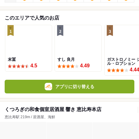
このエリアで人気のお店
1
2
3
末冨
すし 良月
ガストロノミー 
ル・ロブション
4.5
4.49
4.4
アプリに切り替える
くつろぎの和食個室居酒屋 響き 恵比寿本店
恵比寿駅 219m / 居酒屋、海鮮