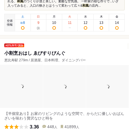
れる、
和風
のつくりが凛と美しい。素敵な空気感。 一軒家の様な作りで...いざ
入ってみると、入口の狭さとはうって変わって広々&
和風
の店内...
土
日
月
火
水
木
金
空席
8
9
10
11
12
13
14
8
/
情報
小割烹おはし ゑびすりびんぐ
恵比寿駅 279m / 居酒屋、日本料理、ダイニングバー
【半個室あり】お家のリビングのような空間で、からだに優しいおばん
ざいを味わう贅沢なひと時を
3.36
448
41899
人
人