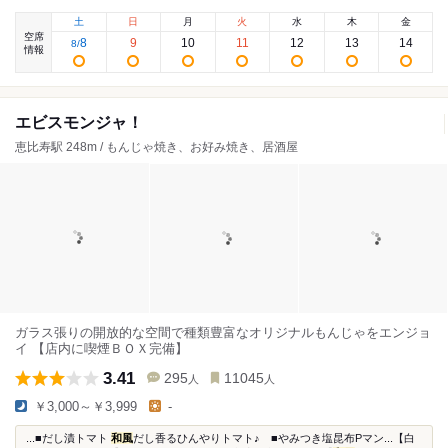
土
日
月
火
水
木
金
空席
8
9
10
11
12
13
14
8
/
情報
エビスモンジャ！
恵比寿駅 248m / もんじゃ焼き、お好み焼き、居酒屋
ガラス張りの開放的な空間で種類豊富なオリジナルもんじゃをエンジョ
イ 【店内に喫煙ＢＯＸ完備】
3.41
295
11045
人
人
￥3,000～￥3,999
-
...■だし漬トマト
和風
だし香るひんやりトマト♪ ■やみつき塩昆布Pマン...【白