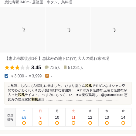
恵比寿駅 340m / 居酒屋、牛タン、鳥料理
【恵比寿駅徒歩1分】恵比寿の地下に佇む大人の隠れ家酒場
3.45
735
51231
人
人
￥3,000～￥3,999
-
...早速こちらにも訪問しに来ました。 ひまり堂さん
和風
でモダンなオシャレ空
間で心がわくわく☺️女子受け抜群な雰囲気！...◾️アボカド塩昆布 玉葱と塩昆布が
入った
和風
テイスト。 つまみにもってこい。 ◾️大魔桜鶏刺し...@gurume.kuro 恵
比寿の隠れ家的
和風
酒場 ………………………………………………………...
土
日
月
火
水
木
金
空席
8
9
10
11
12
13
14
8
/
情報