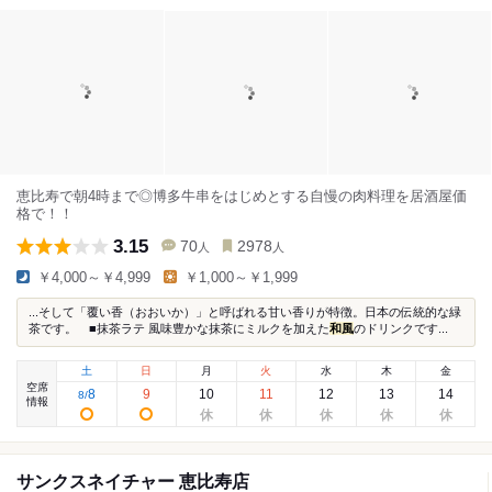
恵比寿で朝4時まで◎博多牛串をはじめとする自慢の肉料理を居酒屋価
格で！！
3.15
70
2978
人
人
￥4,000～￥4,999
￥1,000～￥1,999
...そして「覆い香（おおいか）」と呼ばれる甘い香りが特徴。日本の伝統的な緑
茶です。 ■抹茶ラテ 風味豊かな抹茶にミルクを加えた
和風
のドリンクです...
土
日
月
火
水
木
金
空席
8
9
10
11
12
13
14
8
/
情報
サンクスネイチャー 恵比寿店