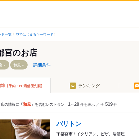
ード一覧
ワではじまるキーワード
都宮のお店
詳細条件
宮
和風
標準
ランキング
【予約・PR店舗優先順】
東口駅
飛山城跡駅
芳賀町工業団地管理センター前駅
清陵高校前駅
かしの森公園前駅
前駅
清原地区市民センター前駅
芳賀・高根沢工業団地駅
和風
お店の情報に「
」を含むレストラン
1
～
20
件を表示
／
全
519
件
グリーンスタジアム前駅
石橋駅
目駅
ゆいの杜西駅
雀宮駅
バリトン
陽東キャンパス駅
ゆいの杜中央駅
宇都宮駅
宇都宮市 / イタリアン、ピザ、居酒屋
ゆいの杜東駅
岡本駅