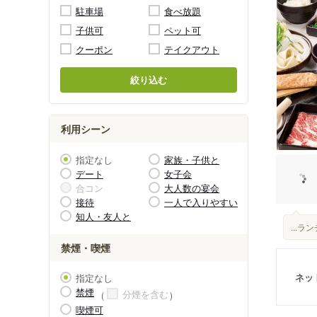
駐車場
食べ放題
子供可
ペット可
クーポン
テイクアウト
絞り込む
利用シーン
指定なし
家族・子供と
デート
女子会
合コン
大人数の宴会
接待
一人で入りやすい
知人・友人と
...
禁煙・喫煙
ネッ
指定なし
禁煙
分煙を含む
喫煙可