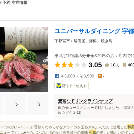
ト予約
空席情報
ユニバーサルダイニング 宇
宇都宮市 / 居酒屋、海鮮、焼き鳥
東武宇都宮駅3分◆全370席の広々店内で
3.05
人
10
46
￥3,000～￥3,999
-
貯まる・使える
豊富なドリンクラインナップ
飲み会コースメニューで利用しました。 個室の
ツグクロ(82)
by
■アカイカのカルパッチョ 舌触りなめらかなアカイカを玉ねぎをふんだんに使用した
和
ニューです。...■和心ボンゴレ ほのかに香る醤油の風味
和風
の優しい味わいのボンゴレ