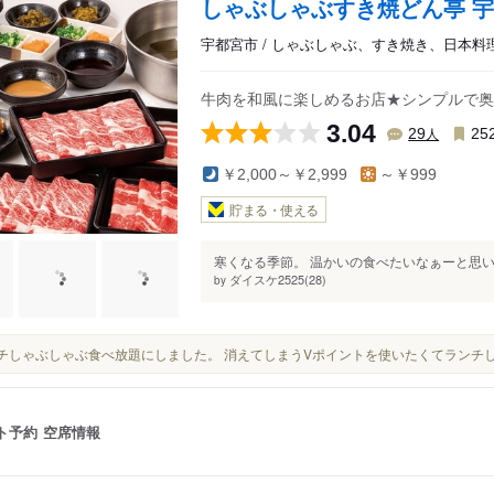
しゃぶしゃぶすき焼どん亭 
宇都宮市 / しゃぶしゃぶ、すき焼き、日本料
牛肉を和風に楽しめるお店★シンプルで奥
3.04
人
29
25
￥2,000～￥2,999
～￥999
貯まる・使える
寒くなる季節。 温かいの食べたいなぁーと思い
ダイスケ2525(28)
by
ランチしゃぶしゃぶ食べ放題にしました。 消えてしまうVポイントを使いたくてランチ
ト予約
空席情報