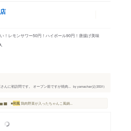
宮店
い！レモンサワー50円！ハイボール90円！唐揚げ美味
人
屋さんに初訪問です。 オープン前ですが焼肉...
yamachan父(3531)
by
▆ ▇ ■
和風
鶏肉野菜が入ったちゃんこ風鍋...