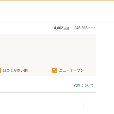
｜
4,062
246,366
店舗
口コミ
口コミが多い順
ニューオープン
西川田駅
江曽島駅
南宇都宮駅
点数について
東武宇都宮駅