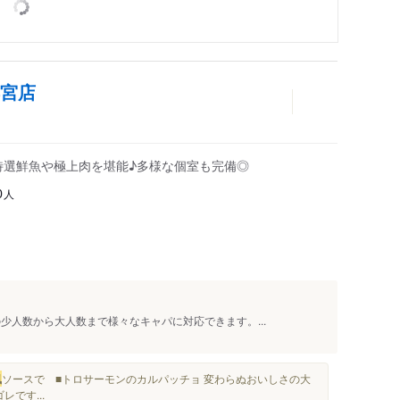
都宮店
特選鮮魚や極上肉を堪能♪多様な個室も完備◎
人
0
少人数から大人数まで様々なキャパに対応できます。...
風
ソースで ■トロサーモンのカルパッチョ 変わらぬおいしさの大
です...