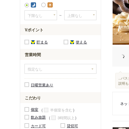
平石中央
～
Vポイント
貯まる
使える
営業時間
...
説明も
日曜営業あり
こだわり
ネッ
個室
半個室を含む
飲み放題
3時間以上
カード可
貸切可