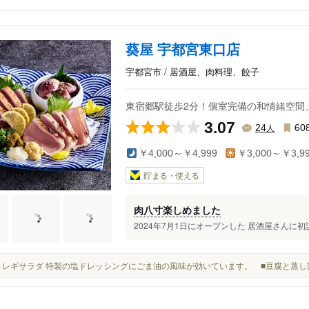
葵屋 宇都宮東口店
宇都宮市 / 居酒屋、肉料理、餃子
東宿郷駅徒歩2分！個室完備の和情緒空間
3.07
人
24
60
￥4,000～￥4,999
￥3,000～￥3,9
貯まる・使える
肉八寸楽しめました
2024年7月1日にオープンした 居酒屋さんに初
■チョレギサラダ 特製の塩ドレッシングにごま油の風味が効いています。 ■豆腐と蒸