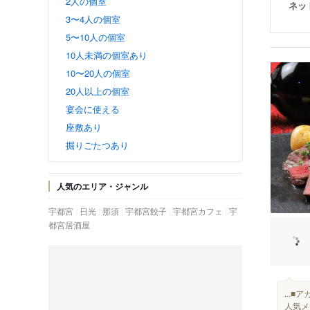
2人の個室
ネッ
3〜4人の個室
5〜10人の個室
10人未満の個室あり
10〜20人の個室
20人以上の個室
宴会に使える
座敷あり
掘りごたつあり
人気のエリア・ジャンル
宇都宮
日光
那須
宇都宮餃子
宇都宮カフェ
宇
都宮居酒屋
...
人気メ