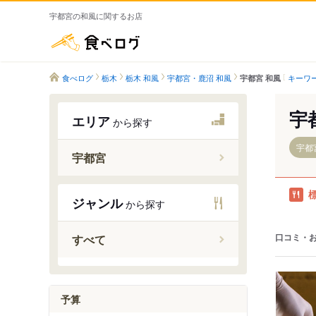
宇都宮の和風に関するお店
食べログ
食べログ
栃木
栃木 和風
宇都宮・鹿沼 和風
キーワ
宇都宮 和風
宇
エリア
から探す
宇都
宇都宮
宇都宮駅
ジャンル
から探す
東宿郷駅
駅東公園
口コミ・
すべて
峰駅
陽東３丁
宇都宮大学
予算
平石駅