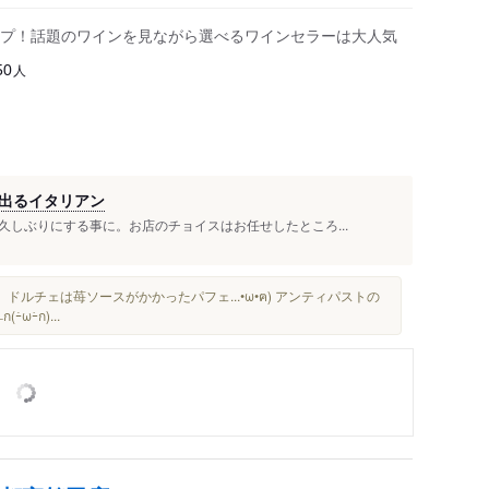
プ！話題のワインを見ながら選べるワインセラーは大人気
人
50
出るイタリアン
しぶりにする事に。お店のチョイスはお任せしたところ...
ドルチェは苺ソースがかかったパフェ...•ω•ฅ) アンティパストの
ｰ́ก)...