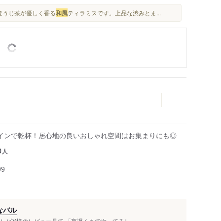
、ほうじ茶が優しく香る
和風
ティラミスです。上品な渋みとま...
インで乾杯！居心地の良いおしゃれ空間はお集まりにも◎
人
0
99
なバル
ビY様のレビュー見て 「夜遅くまでやってるし...