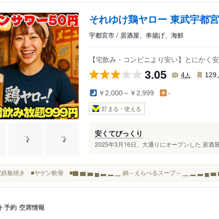
それゆけ鶏ヤロー 東武宇都
宇都宮市 / 居酒屋、串揚げ、海鮮
【宅飲み・コンビニより安い】とにかく安
3.05
人
4
129
￥2,000～￥2,999
-
貯まる・使える
安くてびっくり
2025年3月16日、大通りにオープンした 居酒
鶏皮鉄板焼き ■ヤゲン軟骨 ■▇ ▆ ▅ ▄ ▃ ▂ ▁ 鍋～えらべるスープ～ ▁ ▂ ▃ ▄ ▅ 
ト予約
空席情報