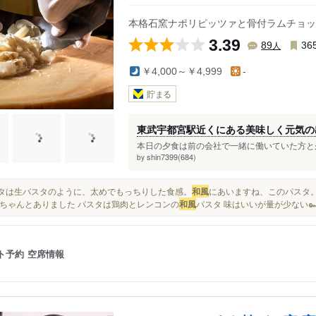
小学校前駅
芳賀台駅
鶴田駅
本格石窯ナポリピッツァと骨付ラムチョッ
3.39
人
89
36
￥4,000～￥4,999
-
貯まる
東武宇都宮駅近くにある美味しく元気の
本日の夕食は前の会社で一緒に働いていた方と久
shin7399(684)
by
パスタは生パスタのように、太めでもっちりした食感。
和風
にあいますね、このパスタ。 
ちゃんとありました パスタは鶏肉とレンコンの
和風
パスタ 味はいいが量が少ない๛ก(ｰ̀ω
ト予約
空席情報