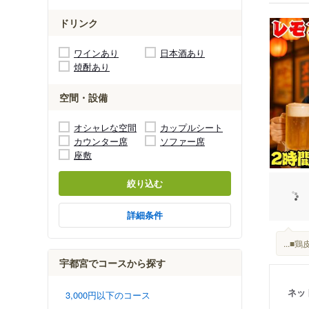
ドリンク
ワインあり
日本酒あり
焼酎あり
空間・設備
オシャレな空間
カップルシート
カウンター席
ソファー席
座敷
絞り込む
詳細条件
...■
宇都宮でコースから探す
ネッ
3,000円以下のコース