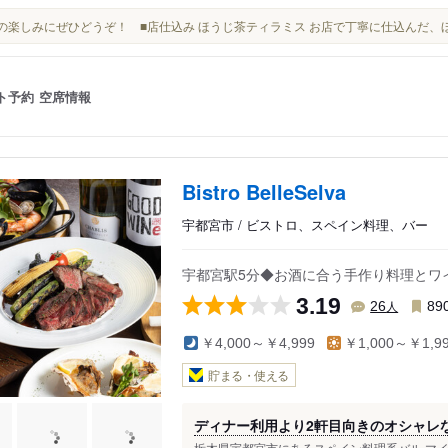
食後の楽しみにぜひどうぞ！ ■店仕込み ほうじ茶ティラミス お店で丁寧に仕込んだ
ト予約
空席情報
Bistro BelleSelva
宇都宮市 / ビストロ、スペイン料理、バー
宇都宮駅5分◆お酒に合う手作り料理とワ
3.19
人
26
89
￥4,000～￥4,999
￥1,000～￥1,9
貯まる・使える
ディナー利用より2軒目向きのオシャレ
栃木県宇都宮市にあるスペイン料理系バル マイレ