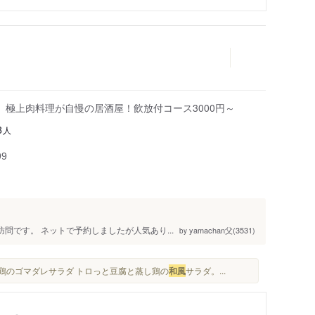
、極上肉料理が自慢の居酒屋！飲放付コース3000円～
人
8
99
訪問です。 ネットで予約しましたが人気あり...
yamachan父(3531)
by
し鶏のゴマダレサラダ トロっと豆腐と蒸し鶏の
和風
サラダ。...