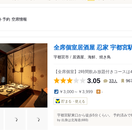
ト予約
空席情報
全席個室居酒屋 忍家 宇都宮
宇都宮市 / 居酒屋、海鮮、焼き鳥
【全席個室】2時間飲み放題付きコースは4,
3.05
人
33
96
￥3,000～￥3,999
-
貯まる・使える
宇都宮駅東口から徒歩5分くらい。 予約済みで6
出身は北海道(693)
by