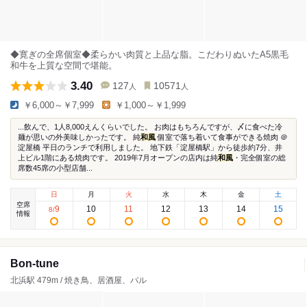
◆寛ぎの全席個室◆柔らかい肉質と上品な脂。こだわりぬいたA5黒毛
和牛を上質な空間で堪能。
3.40
127
10571
人
人
￥6,000～￥7,999
￥1,000～￥1,999
...飲んで、1人8,000えんくらいでした。 お肉はもちろんですが、〆に食べた冷
麺が思いの外美味しかったです。 純
和風
個室で落ち着いて食事ができる焼肉 ＠
淀屋橋 平日のランチで利用しました。 地下鉄「淀屋橋駅」から徒歩約7分、井
上ビル1階にある焼肉です。 2019年7月オープンの店内は純
和風
・完全個室の総
席数45席の小型店舗...
日
月
火
水
木
金
土
空席
9
10
11
12
13
14
15
8
/
情報
Bon-tune
北浜駅 479m / 焼き鳥、居酒屋、バル