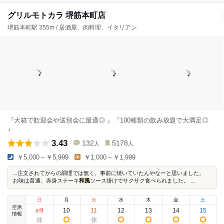
グリルモトカラ 堺筋本町店
堺筋本町駅 355m / 居酒屋、肉料理、イタリアン
『大箱で歓迎会や送別会に最適◎ 』『100種類の飲み放題で大満足◎
』
3.43
132
5178
人
人
￥5,000～￥5,999
￥1,000～￥1,999
...注文されてからの調理では無く、事前に焼いていたんやなーと思いました。
お味は普通、赤身ステーキ
和風
ソース掛けでサクサク食べられました。 ...
日
月
火
水
木
金
土
空席
9
10
11
12
13
14
15
8
/
情報