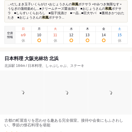
...▫︎だしまき玉子いくらがけ ▫︎おじょうさんの
和風
ポテサラ ▫︎やみつき無限なす ▫︎
うなぎの蒲焼釜めし...■クリームチーズ醤油漬け ■おじょうさんの
和風
ポテサ
ラ ■しらすいくらおろし ■茄子浅漬け ■一品...■巨大サバ ■藁焼きかつおた
たき ■おじょうさんの
和風
ポテサラ...
日
月
火
水
木
金
土
空席
9
10
11
12
13
14
15
8
/
情報
日本料理 大阪光林坊 北浜
北浜駅 184m / 日本料理、しゃぶしゃぶ、ステーキ
古都の町屋造りを思わせる趣ある完全個室。接待や会食にもふさわし
い、季節の懐石料理を堪能