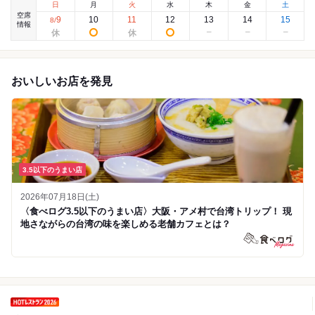
日
月
火
水
木
金
土
空席
9
10
11
12
13
14
15
8
/
情報
おいしいお店を発見
3.5以下のうまい店
2026年07月18日(土)
〈食べログ3.5以下のうまい店〉大阪・アメ村で台湾トリップ！ 現
地さながらの台湾の味を楽しめる老舗カフェとは？