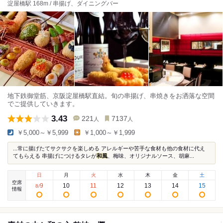
淀屋橋駅 168m / 串揚げ、ダイニングバー
地下鉄御堂筋、京阪淀屋橋駅直結。旬の串揚げ、串焼きをお洒落な空間
でご提供していきます。
3.43
221
7137
人
人
￥5,000～￥5,999
￥1,000～￥1,999
...常に揚げたてサクサクを楽しめる アレルギーや苦手な食材も他の食材に代え
てもらえる 串揚げにつけるタレが
和風
、梅味、オリジナルソース、胡麻...
日
月
火
水
木
金
土
空席
9
10
11
12
13
14
15
8
/
情報