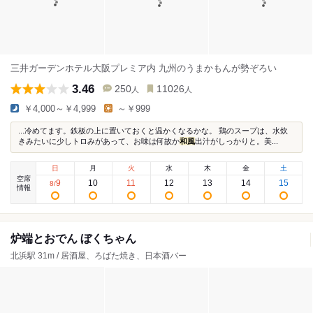
三井ガーデンホテル大阪プレミア内 九州のうまかもんが勢ぞろい
3.46
250
11026
人
人
￥4,000～￥4,999
～￥999
...冷めてます。鉄板の上に置いておくと温かくなるかな。 鶏のスープは、水炊
きみたいに少しトロみがあって、お味は何故か
和風
出汁がしっかりと。美...
日
月
火
水
木
金
土
空席
9
10
11
12
13
14
15
8
/
情報
炉端とおでん ぼくちゃん
北浜駅 31m / 居酒屋、ろばた焼き、日本酒バー