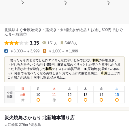
北浜駅すぐ◆原始焼き・藁焼き・炉端焼きが絶品！お通し600円でおで
ん食べ放題◎
3.35
151
5488
人
人
￥3,000～￥3,999
￥1,000～￥1,999
...思ったらそのままでした(^O^)/ そんなに辛いとかではない
和風
の麻婆豆腐。
・だし巻き玉子いくらがけ 858円...麻婆豆腐のピリっとした辛さと煮干しから取
った上品な出汁が融合した
和風
テイストの麻婆豆腐。 ■(原始焼き)雲仙ハム(660
円)...何個でも食べたくなる美味しさ✨ おでん出汁の麻婆豆腐は、
和風
仕上げの
コク深さが絶品！ 灰干し熟成 焼き魚は...
日
月
火
水
木
金
土
空席
9
10
11
12
13
14
15
8
/
情報
炭火焼鳥さかもり 北新地本通り店
大江橋駅 276m / 焼き鳥