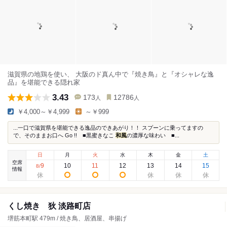
滋賀県の地鶏を使い、 大阪のド真ん中で『焼き鳥』と『オシャレな逸
品』を堪能できる隠れ家
3.43
173
12786
人
人
￥4,000～￥4,999
～￥999
...一口で滋賀県を堪能できる逸品のできあがり！！ スプーンに乗ってますの
で、そのままお口へ Go !! ■黒蜜きなこ
和風
の濃厚な味わい ■...
日
月
火
水
木
金
土
空席
9
10
11
12
13
14
15
8
/
情報
くし焼き 狄 淡路町店
堺筋本町駅 479m / 焼き鳥、居酒屋、串揚げ