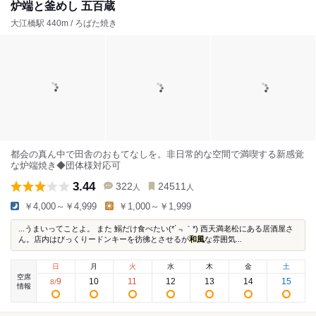
炉端と釜めし 五百蔵
大江橋駅 440m / ろばた焼き
都会の真ん中で田舎のおもてなしを。非日常的な空間で満喫する新感覚
な炉端焼き◆団体様対応可
3.44
322
24511
人
人
￥4,000～￥4,999
￥1,000～￥1,999
...うまいってことよ。 また 鰯だけ食べたい(*´﹃｀*) 西天満老松にある居酒屋さ
ん。店内はびっくりードンキーを彷彿とさせるが
和風
な雰囲気...
日
月
火
水
木
金
土
空席
9
10
11
12
13
14
15
8
/
情報