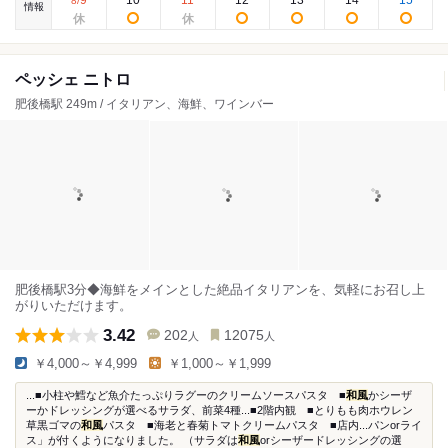
9
10
11
12
13
14
15
8
/
情報
ペッシェ ニトロ
肥後橋駅 249m / イタリアン、海鮮、ワインバー
肥後橋駅3分◆海鮮をメインとした絶品イタリアンを、気軽にお召し上
がりいただけます。
3.42
202
12075
人
人
￥4,000～￥4,999
￥1,000～￥1,999
...■小柱や鱈など魚介たっぷりラグーのクリームソースパスタ ■
和風
かシーザ
ーかドレッシングが選べるサラダ、前菜4種...■2階内観 ■とりもも肉ホウレン
草黒ゴマの
和風
パスタ ■海老と春菊トマトクリームパスタ ■店内...パンorライ
ス」が付くようになりました。 （サラダは
和風
orシーザードレッシングの選