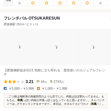
情報
フレンチバル OTSUKARESUN
肥後橋駅 291m / ビストロ
【肥後橋駅徒歩5分】気軽に立ち寄れる、普段使いのカジュアルフレン
チ
3.21
44
2743
人
人
￥5,000～￥5,999
￥1,000～￥1,999
...二つ前は海鮮系の高級割烹のような店でした。内装はほぼ変わってません。も
ちろん、
和風
っぽい内装が洋風っぽくはなっていると思いますが…。キャパシテ
ィーは...グラタンランチをオーダー。 本日は、ホタルイカとワカメ（
和風
！）...