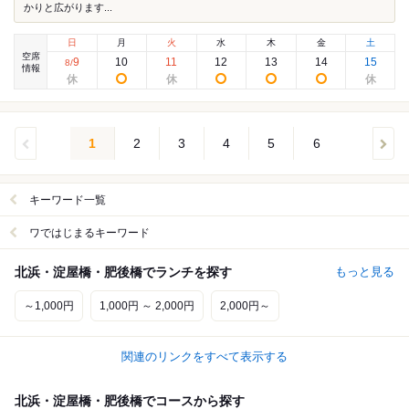
かりと広がります...
日
月
火
水
木
金
土
空席
9
10
11
12
13
14
15
8
/
情報
1
2
3
4
5
6
キーワード一覧
ワではじまるキーワード
北浜・淀屋橋・肥後橋でランチを探す
もっと見る
～1,000円
1,000円 ～ 2,000円
2,000円～
関連のリンクをすべて表示する
北浜・淀屋橋・肥後橋でコースから探す