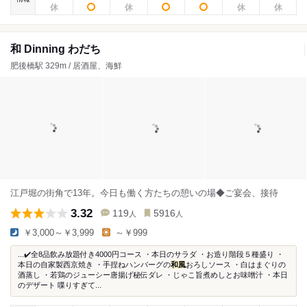
和 Dinning わだち
肥後橋駅 329m / 居酒屋、海鮮
江戸堀の街角で13年。今日も働く方たちの憩いの場◆ご宴会、接待
3.32
119
5916
人
人
￥3,000～￥3,999
～￥999
...✔️全8品飲み放題付き4000円コース ・本日のサラダ ・お造り階段５種盛り ・
本日の自家製西京焼き ・手捏ねハンバーグの
和風
おろしソース ・白はまぐりの
酒蒸し ・若鶏のジューシー唐揚げ秘伝ダレ ・じゃこ旨煮めしとお味噌汁 ・本日
のデザート 喋りすぎて...