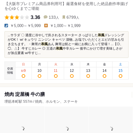
【大阪市プレミアム商品券利用可】厳選食材を使用した絶品創作串揚げ
を心ゆくまでご堪能
3.36
133
6799
人
人
￥5,000～￥5,999
￥1,000～￥1,999
...サラダ 〇 適度に冷やして供されるスターター さっぱりした
和風
ドレッシング
がOK！ w/ キュウリ ニンジン キャベツ 漬物...お塩でいただくとエビの甘みも引
き立ちます。 ・舞茸の
和風
あん 舞茸は餡と一緒にお椀に入って登場！...【◎、
◯、△】 牛すじカレー ◎ 王道の
和風
中辛カレー 後半にかけて増す美味しさが
が加点要素 w/牛すじ...
日
月
火
水
木
金
土
空席
9
10
11
12
13
14
15
8
/
情報
焼肉 淀屋橋 牛の膳
堺筋本町駅 557m / 焼肉、ホルモン、ステーキ