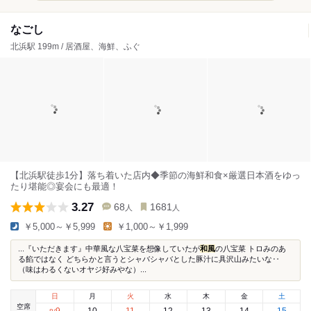
なごし
北浜駅 199m / 居酒屋、海鮮、ふぐ
【北浜駅徒歩1分】落ち着いた店内◆季節の海鮮和食×厳選日本酒をゆっ
たり堪能◎宴会にも最適！
3.27
68
1681
人
人
￥5,000～￥5,999
￥1,000～￥1,999
...『いただきます』中華風な八宝菜を想像していたが
和風
の八宝菜 トロみのあ
る餡ではなく どちらかと言うとシャバシャバとした豚汁に具沢山みたいな‥
（味はわるくないオヤジ好みやな）...
日
月
火
水
木
金
土
空席