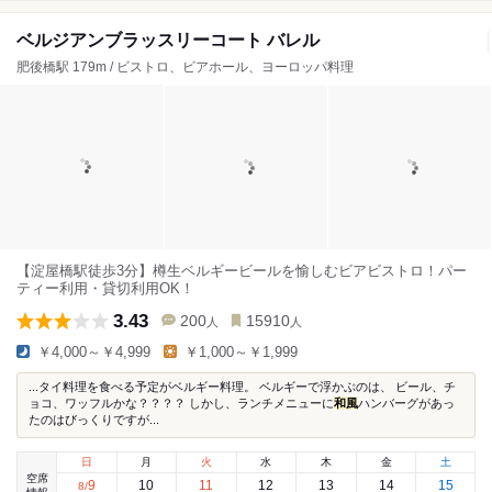
ベルジアンブラッスリーコート バレル
肥後橋駅 179m / ビストロ、ビアホール、ヨーロッパ料理
【淀屋橋駅徒歩3分】樽生ベルギービールを愉しむビアビストロ！パー
ティー利用・貸切利用OK！
3.43
200
15910
人
人
￥4,000～￥4,999
￥1,000～￥1,999
...タイ料理を食べる予定がベルギー料理。 ベルギーで浮かぶのは、 ビール、チ
ョコ、ワッフルかな？？？？ しかし、ランチメニューに
和風
ハンバーグがあっ
たのはびっくりですが...
日
月
火
水
木
金
土
空席
9
10
11
12
13
14
15
8
/