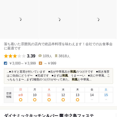
落ち着いた雰囲気の店内で絶品串料理を味わえます！会社でのお食事会
に最適です
3.39
109
3818
人
人
￥3,000～￥3,999
～￥999
...■ネギと茗荷が付いています ■右が中華風左が
和風
のつけ汁です ■焼き海苔
はご自由にどうぞ〜 ■完成です ■まずは
和風
、うまーーい ■次に中華風、こ
っちもうま〜...まず2種類のつけ汁がやって来た。
和風
と中華風...
日
月
火
水
木
金
土
空席
9
10
11
12
13
14
15
8
/
情報
ダイナミックキッチン＆バー 響 中之島フェステ