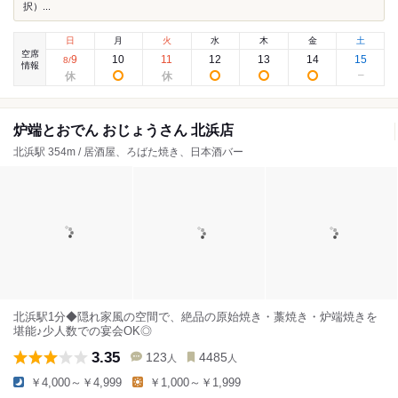
択）...
日
月
火
水
木
金
土
空席
9
10
11
12
13
14
15
8
/
情報
炉端とおでん おじょうさん 北浜店
北浜駅 354m / 居酒屋、ろばた焼き、日本酒バー
北浜駅1分◆隠れ家風の空間で、絶品の原始焼き・藁焼き・炉端焼きを
堪能♪少人数での宴会OK◎
3.35
123
4485
人
人
￥4,000～￥4,999
￥1,000～￥1,999