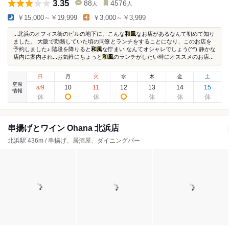
3.35
88
4576
人
人
￥15,000～￥19,999
￥3,000～￥3,999
...北浜のオフィス街のビルの地下に、こんな
和風
なお店があるなんて初めて知り
ました。 大阪で勤務していた頃の同僚とランチをすることになり、このお店を
予約しました♪ 階段を降りると
和風
な佇まい なんてオシャレでしょう(^^) 静かな
店内に案内され...お気軽にちょっと
和風
のランチがしたい時にオススメのお店...
日
月
火
水
木
金
土
空席
9
10
11
12
13
14
15
8
/
情報
串揚げとワイン Ohana 北浜店
北浜駅 436m / 串揚げ、居酒屋、ダイニングバー