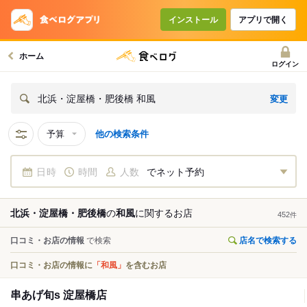
インストール
アプリで開く
ホーム
ログイン
変更
北浜・淀屋橋・肥後橋 和風
予算
他の検索条件
日時
時間
人数
でネット予約
北浜・淀屋橋・肥後橋
の
和風
に関する
お店
452
件
口コミ・お店の情報
で検索
店名で検索する
口コミ・お店の情報に
「和風」
を含むお店
串あげ旬s 淀屋橋店