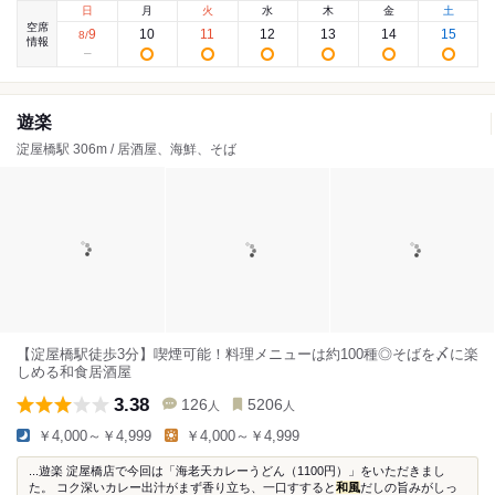
日
月
火
水
木
金
土
空席
9
10
11
12
13
14
15
8
/
情報
遊楽
淀屋橋駅 306m / 居酒屋、海鮮、そば
【淀屋橋駅徒歩3分】喫煙可能！料理メニューは約100種◎そばを〆に楽
しめる和食居酒屋
3.38
126
5206
人
人
￥4,000～￥4,999
￥4,000～￥4,999
...遊楽 淀屋橋店で今回は「海老天カレーうどん（1100円）」をいただきまし
た。 コク深いカレー出汁がまず香り立ち、一口すすると
和風
だしの旨みがしっ