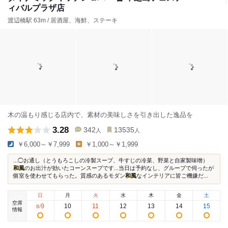
ィバルプラザ店
渡辺橋駅 63m / 居酒屋、海鮮、ステーキ
木の温もり感じる店内で、素材の美味しさを引き出した逸品を
3.28
342
13535
人
人
￥6,000～￥7,999
￥1,000～￥1,999
...◯お通し（とうもろこしの冷製スープ、牛すじの冷菜、野菜と自家製味噌）
和風
のお出汁が効いたコーンスープです...当日は予約なし、グループで伺ったが
個室を使わせてもらった。質感のあるモダン
和風
なインテリアに皆ご機嫌だ...
日
月
火
水
木
金
土
空席
9
10
11
12
13
14
15
8
/
情報