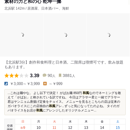
素材の力と和の心 乾坤一擲
北浜駅 142m / 居酒屋、日本酒バー、海鮮
【北浜駅3分】創作和食料理と日本酒。二階席は喫煙可です。飲み放題
もあります。
3.39
90
3881
人
人
￥3,000～￥3,999
～￥999
...これは麺やな。 よし以下で決定！ がぱお麺 850円
和風
なのでネーミングを敢
えて「がぱお」と称されている訳ですね。 今日はアラサー君と一緒でアラサー
君はヤンニョム唐揚げ定食をチョイス。 メニューを見るとこちらの店は従来の
ガパオライスにこの店独自の
和風
アレ...ずっと気になってたのよね。 タイのガ
パオライスをお店が
和風
にアレンジしたオリジナルメニュー...
日
月
火
水
木
金
土
空席
9
10
11
12
13
14
15
8
/
情報