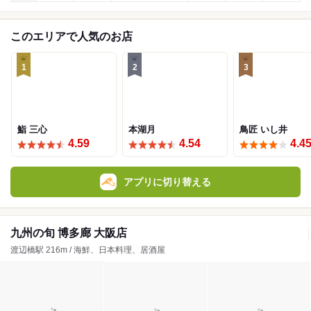
このエリアで人気のお店
1
2
3
鮨 三心
本湖月
鳥匠 いし井
4.59
4.54
4.4
アプリに切り替える
九州の旬 博多廊 大阪店
渡辺橋駅 216m / 海鮮、日本料理、居酒屋