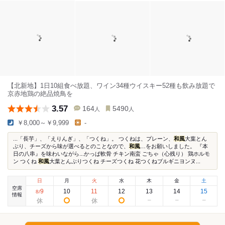
【北新地】1日10組食べ放題、ワイン34種ウイスキー52種も飲み放題で
京赤地鶏の絶品焼鳥を
3.57
164
5490
人
人
￥8,000～￥9,999
-
...「長芋」、「えりんぎ」、「つくね」。 つくねは、プレーン、
和風
大葉とん
ぶり、チーズから味が選べるとのことなので、
和風
…をお願いしました。 『本
日の八串』を味わいながら...かっぱ軟骨 チキン南蛮 ごちゃ（心残り） 鶏ホルモ
ン つくね
和風
大葉とんぶりつくね チーズつくね 花つくねブルギニヨンヌ...
日
月
火
水
木
金
土
空席
9
10
11
12
13
14
15
8
/
情報