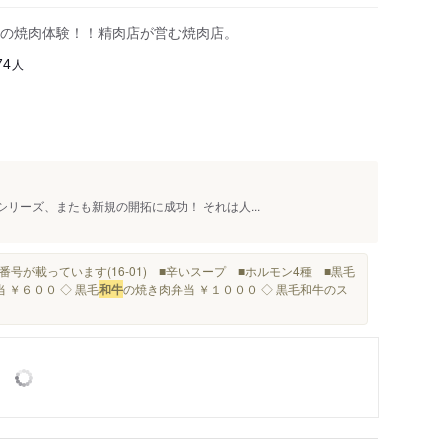
上の焼肉体験！！精肉店が営む焼肉店。
人
74
シリーズ、またも新規の開拓に成功！ それは人...
電話番号が載っています(16-01) ■辛いスープ ■ホルモン4種 ■黒毛
当 ￥６００ ◇ 黒毛
和牛
の焼き肉弁当 ￥１０００ ◇ 黒毛和牛のス