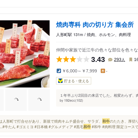
焼肉専科 肉の切り方 集会所
人形町駅 131m / 焼肉、ホルモン、肉料理
仲間や家族で近江牛の色々な部位を色々な
3.43
人
293
1
￥6,000～￥7,999
-
貯まる・使える
１年半ぶり2回目の来店でした。相変わらず、肉
192ecc(102)
by
本日は人形町で打合せがあり、新規で焼肉キムチ盛合せ、サラダ、
和牛
のたたき、厚切
...#牛たん #ゴエミヨ #日本橋 #グルメディア #黒毛
和牛
#和牛 #肉料理 限定コースで.