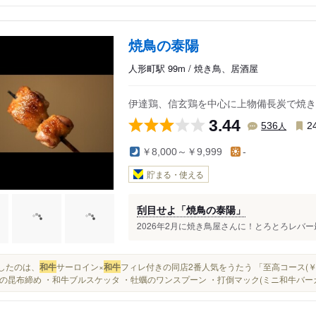
焼鳥の泰陽
人形町駅 99m / 焼き鳥、居酒屋
伊達鶏、信玄鶏を中心に上物備長炭で焼き
3.44
人
536
2
￥8,000～￥9,999
-
貯まる・使える
刮目せよ「焼鳥の泰陽」
2026年2月に焼き鳥屋さんに！とろとろレバー
注文したのは、
和牛
サーロイン×
和牛
フィレ付きの同店2番人気をうたう 「至高コース(￥9,9
の昆布締め ・和牛ブルスケッタ ・牡蠣のワンスプーン ・打倒マック(ミニ和牛バーガー