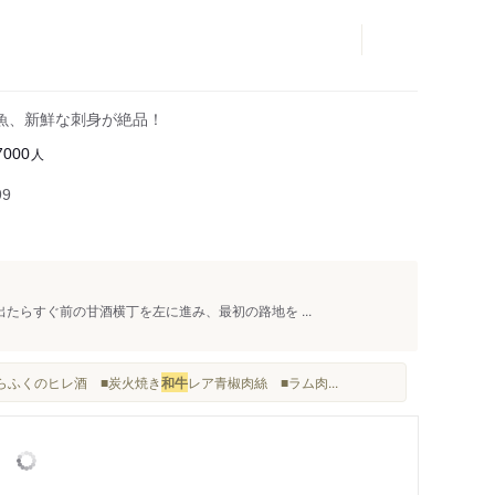
魚、新鮮な刺身が絶品！
人
7000
99
らすぐ前の甘酒横丁を左に進み、最初の路地を ...
とらふくのヒレ酒 ■炭火焼き
和牛
レア青椒肉絲 ■ラム肉...