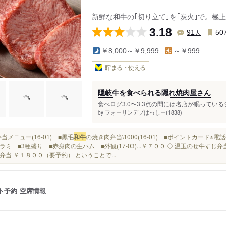
新鮮な和牛の｢切り立て｣を｢炭火｣で。極
3.18
人
91
50
￥8,000～￥9,999
～￥999
貯まる・使える
隠岐牛を食べられる隠れ焼肉屋さん
食べログ3.0〜3.3点の間には名店が眠っている
フォーリンデブはっしー(1838)
by
御弁当メニュー(16-01) ■黒毛
和牛
の焼き肉弁当\1000(16-01) ■ポイントカード※
ラミ ■3種盛り ■赤身肉の生ハム ■外観(17-03)...￥７００ ◇ 温玉のせ牛すじ弁
弁当 ￥１８００（要予約） ということで...
ト予約
空席情報