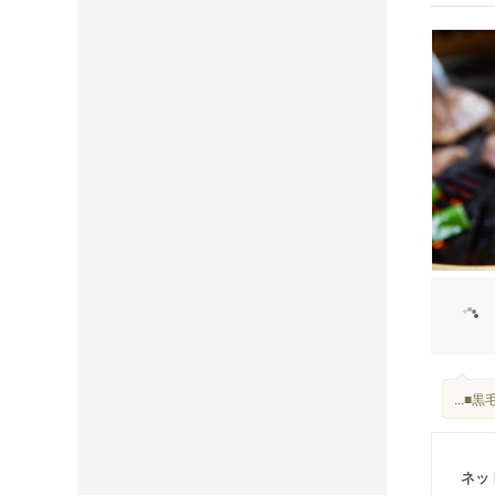
...■黒
ネッ