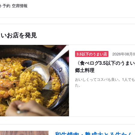
ト予約
空席情報
しいお店を発見
2026年08月0
3.5以下のうまい店
〈食べログ3.5以下のうま
郷土料理
おいしくってコスパも良い。1人で
た。
和牛焼肉・熟成大とろ牛たん