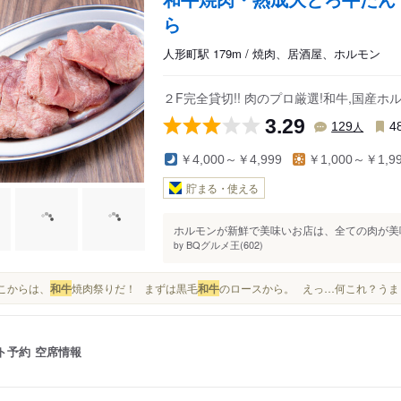
ら
人形町駅 179m / 焼肉、居酒屋、ホルモン
２F完全貸切!! 肉のプロ厳選!和牛,国産
3.29
人
129
4
￥4,000～￥4,999
￥1,000～￥1,9
貯まる・使える
ホルモンが新鮮で美味いお店は、全ての肉が美味
BQグルメ王(602)
by
 ここからは、
和牛
焼肉祭りだ！ まずは黒毛
和牛
のロースから。 えっ…何これ？うま
ト予約
空席情報