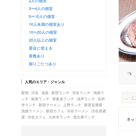
2人の個室
3〜4人の個室
5〜10人の個室
10人未満の個室あり
10〜20人の個室
20人以上の個室
宴会に使える
座敷あり
掘りごたつあり
人気のエリア・ジャンル
新宿
渋谷
池袋
新宿ランチ
渋谷ランチ
池袋ラ
...
ンチ
銀座ランチ
表参道ランチ
浅草ランチ
吉祥
寺ランチ
新宿ラーメン
上野ランチ
新宿居酒屋
池袋ラーメン
新宿カフェ
渋谷ラーメン
渋谷居酒
屋
渋谷カフェ
六本木ランチ
恵比寿ランチ
ネッ