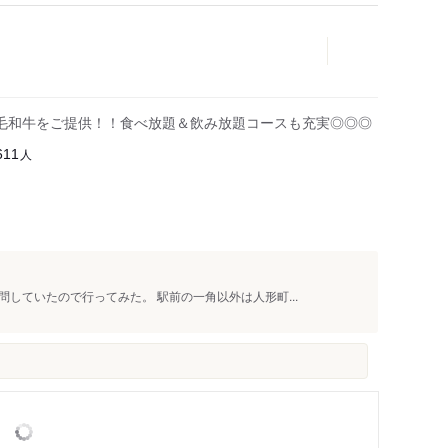
黒毛和牛をご提供！！食べ放題＆飲み放題コースも充実◎◎◎
人
611
していたので行ってみた。 駅前の一角以外は人形町...