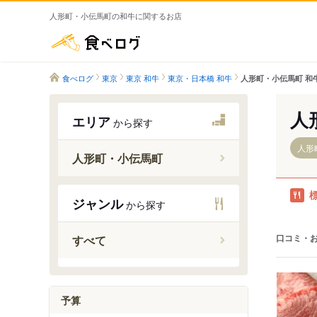
人形町・小伝馬町の和牛に関するお店
食べログ
食べログ
東京
東京 和牛
東京・日本橋 和牛
人形町・小伝馬町 和
人
エリア
から探す
人形
人形町・小伝馬町
ジャンル
から探す
馬喰町駅
小伝馬町
口コミ・
すべて
人形町駅
水天宮前
東日本橋
予算
馬喰横山