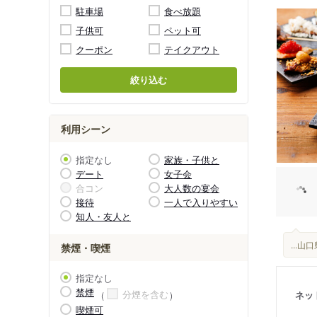
駐車場
食べ放題
子供可
ペット可
クーポン
テイクアウト
絞り込む
利用シーン
指定なし
家族・子供と
デート
女子会
合コン
大人数の宴会
接待
一人で入りやすい
知人・友人と
...
禁煙・喫煙
指定なし
禁煙
分煙を含む
ネッ
喫煙可