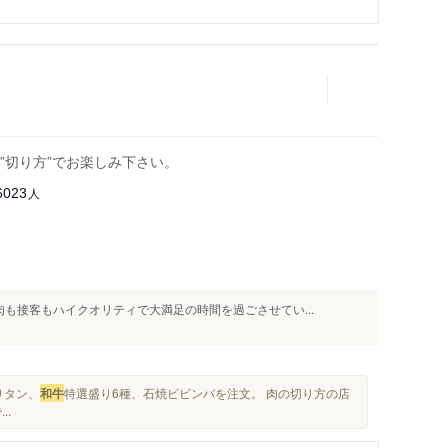
”切り方”でお楽しみ下さい。
人
6023
も接客もハイクオリティで大満足の時間を過ごさせてい...
りタン、
和牛
特選盛り6種、石焼ビビンバを注文。 肉の切り方の店
..