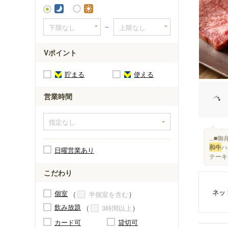
浜町駅
～
Vポイント
貯まる
使える
営業時間
...■
和牛
ハ
日曜営業あり
テーキ
こだわり
ネッ
個室
半個室を含む
飲み放題
3時間以上
カード可
貸切可