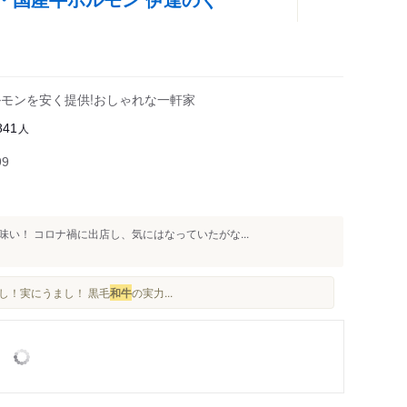
ホルモンを安く提供!おしゃれな一軒家
人
841
99
い！ コロナ禍に出店し、気にはなっていたがな...
し！実にうまし！ 黒毛
和牛
の実力...