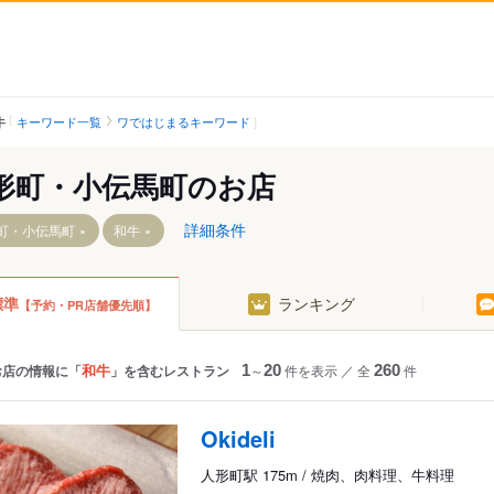
キーワード一覧
ワではじまるキーワード
牛
形町・小伝馬町のお店
詳細条件
町・小伝馬町
和牛
標準
ランキング
【予約・PR店舗優先順】
駅
和牛
お店の情報に「
」を含むレストラン
1
～
20
件を表示
／
全
260
件
駅
Okideli
駅
人形町駅 175m / 焼肉、肉料理、牛料理
駅