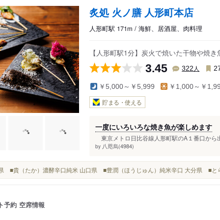
炙処 火ノ膳 人形町本店
人形町駅 171m / 海鮮、居酒屋、肉料理
【人形町駅1分】炭火で焼いた干物や焼き
3.45
人
322
2
￥5,000～￥5,999
￥1,000～￥1,9
貯まる・使える
一度にいろいろな焼き魚が楽しめます
東京メトロ日比谷線人形町駅のA１番口から出た
八咫烏(4984)
by
山口県 ■貴（たか）濃酵辛口純米 山口県 ■豊潤（ほうじゅん）純米辛口 大分県 ■
ト予約
空席情報