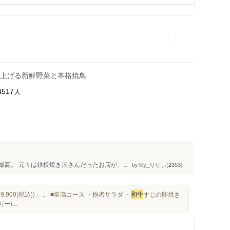
上げる新鮮野菜と本格焼鳥
人
4517
最高。 元々は鉄板焼き屋さんだったお店が、...
lilly_りりぃ(2353)
by
00(税込))」 。 ■至高コース ・粉者サラダ ・
和牛
すじの卵焼き
)...