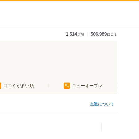
｜
1,514
506,989
店舗
口コミ
口コミが多い順
ニューオープン
点数について