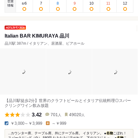
空席
6
7
8
9
10
11
12
8
/
情報
Italian BAR KIMURAYA 品川
品川駅 387m / イタリアン、居酒屋、ビアホール
【品川駅徒歩2分】世界のクラフトビールとイタリア伝統料理◎スパー
クリングワイン飲み放題
3.42
701
49020
人
人
￥3,000～￥3,999
～￥999
...カウンター席、テーブル席、外にテーブル席。 イタリアン。 ●
名物
こぼれ！
スパークリング（白） 580円 なみなみに注がれて、下のマスにも～。 ●
名物
こ