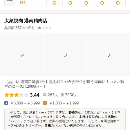
1
残
大衆焼肉 港南精肉店
品川駅 557m / 焼肉、ホルモン
【品川駅 港南口徒歩5分】黒毛和牛や希少部位が揃う焼肉店！コスパ抜
群のコースは2980円～！
3.44
287
7656
人
人
￥3,000～￥3,999
￥1,000～￥1,999
...そして、炭が到着(`・ω・´)ﾌﾌﾌ まずは、
名物
的な、 1本カルビ(`・ω・´) トマ
トが可愛い(`・ω・´)...マッコリに良く合います。 本日は腹具合により
名物
の
「ハラミ」まで辿り着けず。次回の宿題といたします。 そして...今回は贅沢コ
ース+呑みホをオーダー。
名物
のハンパない肉厚の牛タンに始まり...