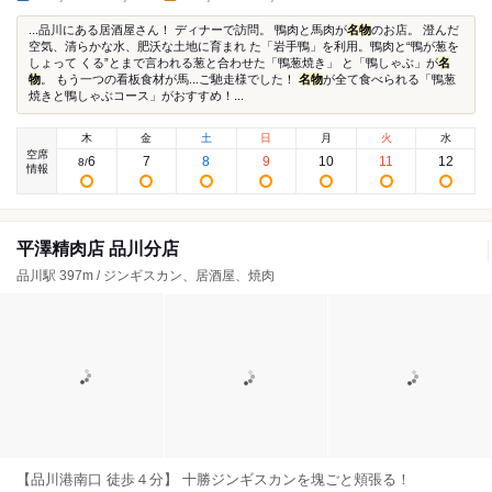
...品川にある居酒屋さん！ ディナーで訪問。 鴨肉と馬肉が
名物
のお店。 澄んだ
空気、清らかな水、肥沃な土地に育まれ た「岩手鴨」を利用。鴨肉と“鴨が葱を
しょって くる”とまで言われる葱と合わせた「鴨葱焼き」 と「鴨しゃぶ」が
名
物
。 もう一つの看板食材が馬...ご馳走様でした！
名物
が全て食べられる「鴨葱
焼きと鴨しゃぶコース」がおすすめ！...
木
金
土
日
月
火
水
空席
6
7
8
9
10
11
12
8
/
情報
平澤精肉店 品川分店
品川駅 397m / ジンギスカン、居酒屋、焼肉
【品川港南口 徒歩４分】 十勝ジンギスカンを塊ごと頬張る！