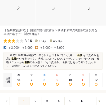
【品川駅徒歩3分】個室の隠れ家酒場〜朝獲れ鮮魚や地鶏の焼き鳥を日
本酒の肴に〜《喫煙可能》
3.16
184
4594
人
人
￥3,000～￥3,999
￥3,000～￥3,999
...･鶏皮串 塩加減が絶妙で､ 柔らかくおつまみにぴったり。 ･
名物
もつ煮込み お
店の
名物
という事で注文。 大根､にんじん､もつ､ネギが...ここでお待ちかね！煮
物メニューから
名物
のモツ煮！ 『もつ煮込み』 名物だけあってモツがたっぷ
り！ 3種類くらいのモツが入っているので...
木
金
土
日
月
火
水
空席
6
7
8
9
10
11
12
8
/
情報
1
2
3
4
5
6