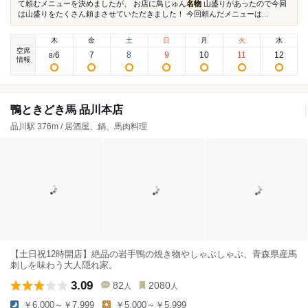
て頼むメニューを決めましたが、 お店に鳥じゅん
名物
山盛りがあったので今回
は山盛りをたくさん頼まさせていただきました！ 今回頼んだメニューは...
木
金
土
日
月
火
水
空席
6
7
8
9
10
11
12
8
/
情報
鴨ときどき馬 品川本店
品川駅 376m / 居酒屋、鍋、馬肉料理
【土日祝12時開店】絶品の岩手鴨の焼き物やしゃぶしゃぶ、青森県産馬
刺しを味わう大人隠れ家。
3.09
82
2080
人
人
￥6,000～￥7,999
￥5,000～￥5,999