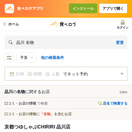
インストール
アプリで開く
ホーム
ログイン
変更
品川 名物
予算
他の検索条件
日時
時間
人数
でネット予約
品川
の
名物
に関する
お店
338
件
口コミ・お店の情報
で検索
店名で検索する
口コミ・お店の情報に
「名物」
を含むお店
京都つゆしゃぶCHIRIRI 品川店