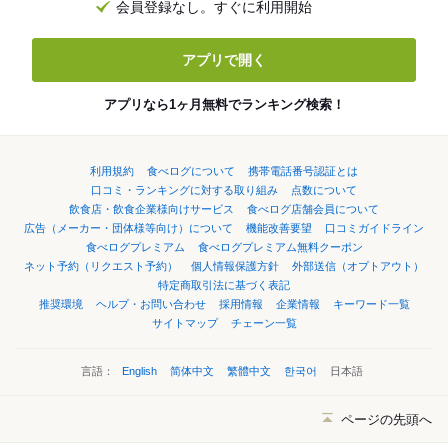
会員登録なし。すぐに利用開始
アプリで開く
アプリなら1ヶ月無料でランキング検索！
利用規約
食べログについて
携帯電話番号認証とは
口コミ・ランキングに対する取り組み
点数について
飲食店・飲食企業様向けサービス
食べログ店舗会員について
広告（メーカー・団体様等向け）について
機能改善要望
口コミガイドライン
食べログプレミアム
食べログプレミアム無料クーポン
ネット予約（リクエスト予約）
個人情報保護方針
外部送信（オプトアウト）
特定商取引法に基づく表記
推奨環境
ヘルプ・お問い合わせ
採用情報
企業情報
キーワード一覧
サイトマップ
チェーン一覧
言語：
English
简体中文
繁體中文
한국어
日本語
ページの先頭へ