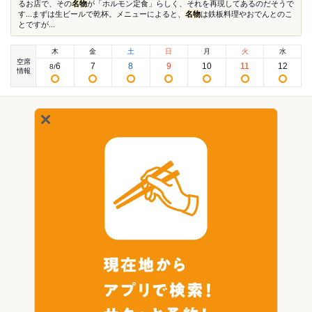
るお店で、その
名物
が「ホルモン定食」らしく、それを再現してあるのだそうで
す...まずは生ビールで乾杯。メニューによると、
名物
は鉄板料理やおでんとのこ
とですが...
木
金
土
日
月
火
水
空席
6
7
8
9
10
11
12
8
/
情報