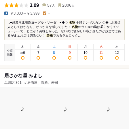
3.09
57
2806
人
人
￥3,000～￥3,999
-
...■超濃厚北海道ヨーグルトソーダ ■◆◇
名物
十勝ジンギスカン ◇◆...北海道
人としてはかなり、がっかりな感じでした！
名物
のラム肉の塊は柔らかくてジ
ューシーで、とにかく美味しかった...ないのに騒がしい客が居たのが残念ではあ
るがまぁお店は関係ない！
名物
であるラムロック...
木
金
土
日
月
火
水
空席
6
7
8
9
10
11
12
8
/
情報
居さかな屋 みよし
品川駅 361m / 居酒屋、海鮮、寿司