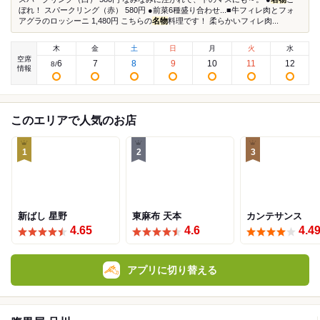
ぼれ！ スパークリング（赤） 580円 ●前菜6種盛り合わせ...■牛フィレ肉とフォ
アグラのロッシーニ 1,480円 こちらの
名物
料理です！ 柔らかいフィレ肉...
木
金
土
日
月
火
水
空席
6
7
8
9
10
11
12
8
/
情報
このエリアで人気のお店
1
2
3
新ばし 星野
東麻布 天本
カンテサンス
4.65
4.6
4.4
アプリに切り替える