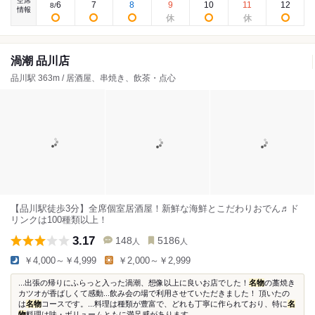
空席
6
7
8
9
10
11
12
8
/
情報
渦潮 品川店
品川駅 363m / 居酒屋、串焼き、飲茶・点心
【品川駅徒歩3分】全席個室居酒屋！新鮮な海鮮とこだわりおでん♬ド
リンクは100種類以上！
3.17
148
5186
人
人
￥4,000～￥4,999
￥2,000～￥2,999
...出張の帰りにふらっと入った渦潮、想像以上に良いお店でした！
名物
の藁焼き
カツオが香ばしくて感動...飲み会の場で利用させていただきました！ 頂いたの
は
名物
コースです。...料理は種類が豊富で、どれも丁寧に作られており、特に
名
物
料理は味・ボリュームともに満足感があります...