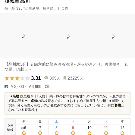
腹黒屋 品川
品川駅 395m / 居酒屋、焼き鳥、もつ鍋
【品川駅3分】五臓六腑に染み渡る酒場～炭火やきとり、腹黒焼き、も
つ鍋、肉刺し～
3.31
309
23229
人
人
￥3,000～￥3,999
-
...■
名物
腹黒焼き【1人前】 鶏・豚の旨味と特製甘辛ダレのコクが、－腹の底ま
で染み渡るー、
名物
の鉄板焼きです。 ■おすすめ／国産牛もつ鍋 ■国産牛も
つ鍋...良くも悪くもないのが昼飲みするのにはちょうどいい感じ。 特に
名物
と
されている腹黒焼は...
木
金
土
日
月
火
水
空席
6
7
8
9
10
11
12
8
/
情報