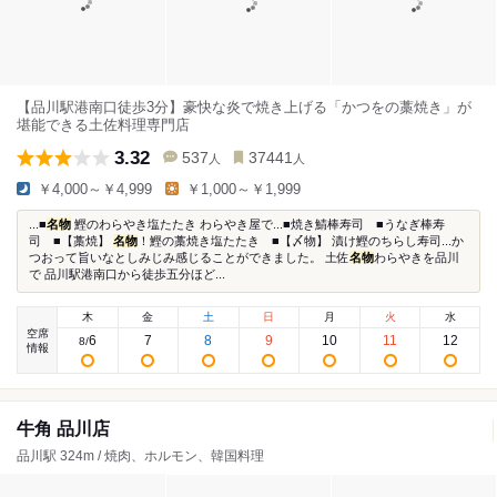
【品川駅港南口徒歩3分】豪快な炎で焼き上げる「かつをの藁焼き」が
堪能できる土佐料理専門店
3.32
537
37441
人
人
￥4,000～￥4,999
￥1,000～￥1,999
...■
名物
鰹のわらやき塩たたき わらやき屋で...■焼き鯖棒寿司 ■うなぎ棒寿
司 ■【藁焼】
名物
！鰹の藁焼き塩たたき ■【〆物】 漬け鰹のちらし寿司...か
つおって旨いなとしみじみ感じることができました。 土佐
名物
わらやきを品川
で 品川駅港南口から徒歩五分ほど...
木
金
土
日
月
火
水
空席
6
7
8
9
10
11
12
8
/
情報
牛角 品川店
品川駅 324m / 焼肉、ホルモン、韓国料理