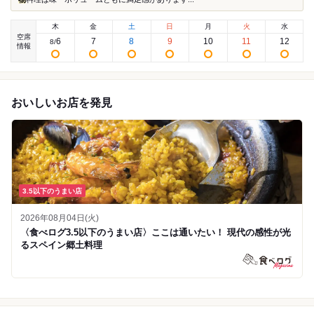
木
金
土
日
月
火
水
空席
6
7
8
9
10
11
12
8
/
情報
おいしいお店を発見
3.5以下のうまい店
2026年08月04日(火)
〈食べログ3.5以下のうまい店〉ここは通いたい！ 現代の感性が光
るスペイン郷土料理