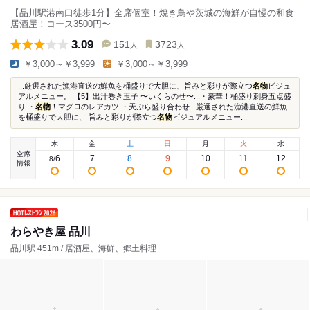
【品川駅港南口徒歩1分】全席個室！焼き鳥や茨城の海鮮が自慢の和食
居酒屋！コース3500円〜
3.09
151
3723
人
人
￥3,000～￥3,999
￥3,000～￥3,999
...厳選された漁港直送の鮮魚を桶盛りで大胆に、旨みと彩りが際立つ
名物
ビジュ
アルメニュー。 【5】出汁巻き玉子 〜いくらのせ〜...・豪華！桶盛り刺身五点盛
り ・
名物
！マグロのレアカツ ・天ぷら盛り合わせ...厳選された漁港直送の鮮魚
を桶盛りで大胆に、 旨みと彩りが際立つ
名物
ビジュアルメニュー...
木
金
土
日
月
火
水
空席
6
7
8
9
10
11
12
8
/
情報
わらやき屋 品川
品川駅 451m / 居酒屋、海鮮、郷土料理