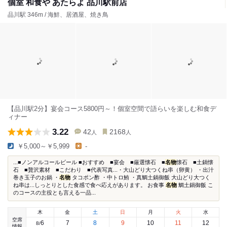
個室 和食や あたらよ 品川駅前店
品川駅 346m / 海鮮、居酒屋、焼き鳥
【品川駅2分】宴会コース5800円～！個室空間で語らいを楽しむ和食デ
ィナー
3.22
42
2168
人
人
￥5,000～￥5,999
-
...■ノンアルコールビール ■おすすめ ■宴会 ■厳選懐石 ■
名物
懐石 ■土鍋懐
石 ■贅沢素材 ■こだわり ■代表写真...・大山どり大つくね串（卵黄） ・出汁
巻き玉子のお鍋 ・
名物
タコポン酢 ・中トロ鮪 ・真鯛土鍋御飯 大山どり大つく
ね串は...しっとりとした食感で食べ応えがあります。 お食事
名物
鯛土鍋御飯 こ
のコースの主役とも言える一品...
木
金
土
日
月
火
水
空席
6
7
8
9
10
11
12
8
/
情報