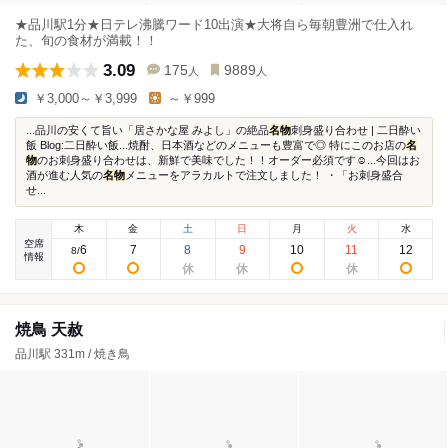
★品川駅1分★日テレ沸騰ワード10出演★大将自ら毎朝豊洲で仕入れ
た、旬の食材が満載！！
3.09
175
9889
人
人
￥3,000～￥3,999
～￥999
...品川の安くて旨い「居さかな屋 みよし」の絶品
名物
刺身盛り合わせ | 二日酔い
飯 Blog:二日酔い飯...焼酎、日本酒などのメニューも豊富で◎ 特にこのお店の
名
物
のお刺身盛り合わせは、新鮮で美味でした！！オーダー必須です☺︎...今回はお
酒が進む人気の
名物
メニューをアラカルトで注文しました！ ・「お刺身盛合
せ...
木
金
土
日
月
火
水
空席
6
7
8
9
10
11
12
8
/
情報
焼鳥 天赦
品川駅 331m / 焼き鳥