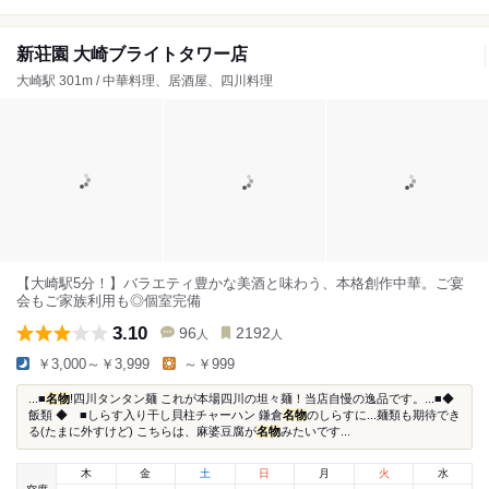
新荘園 大崎ブライトタワー店
大崎駅 301m / 中華料理、居酒屋、四川料理
【大崎駅5分！】バラエティ豊かな美酒と味わう、本格創作中華。ご宴
会もご家族利用も◎個室完備
3.10
96
2192
人
人
￥3,000～￥3,999
～￥999
...■
名物
!四川タンタン麺 これが本場四川の坦々麺！当店自慢の逸品です。...■◆
飯類 ◆ ■しらす入り干し貝柱チャーハン 鎌倉
名物
のしらすに...麺類も期待でき
る(たまに外すけど) こちらは、麻婆豆腐が
名物
みたいです...
木
金
土
日
月
火
水