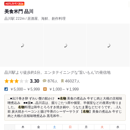
美食米門 品川
品川駅 222m / 居酒屋、海鮮、創作料理
品川駅より徒歩約1分。エンタテイニングな“旨いもん”の発信地
3.30
876
46027
人
人
￥5,000～￥5,999
￥1,000～￥1,999
...■出汁巻き卵 ずわい蟹の餡かけ ■
名物
美食の煮込み 牛すじ肉と大根の京桜味
噌煮込み ■■揚■...品川店は、掘りごたつ席や個室、半個室などの座席が有りま
した。
名物
料理は和牛とろろすき焼き鍋や、うなたま重などだそうです。...2人
前 炭火焼きベーコンと揚げ牛蒡のシーザーサラダ 【
名物
】美食の煮込み 牛すじ
肉と大根の京桜味噌煮込み 黒毛和牛...
木
金
土
日
月
火
水