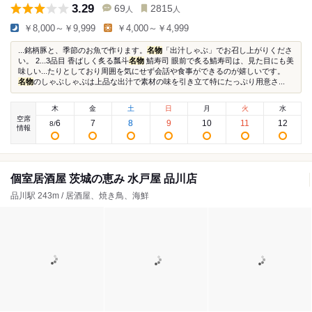
3.29
69
2815
人
人
￥8,000～￥9,999
￥4,000～￥4,999
...銘柄豚と、季節のお魚で作ります。
名物
「出汁しゃぶ」でお召し上がりくださ
い。 2...3品目 香ばしく炙る瓢斗
名物
鯖寿司 眼前で炙る鯖寿司は、見た目にも美
味しい...たりとしており周囲を気にせず会話や食事ができるのが嬉しいです。
名物
のしゃぶしゃぶは上品な出汁で素材の味を引き立て特にたっぷり用意さ...
木
金
土
日
月
火
水
空席
6
7
8
9
10
11
12
8
/
情報
個室居酒屋 茨城の恵み 水戸屋 品川店
品川駅 243m / 居酒屋、焼き鳥、海鮮