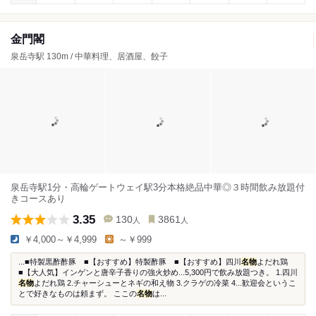
金門閣
泉岳寺駅 130m / 中華料理、居酒屋、餃子
泉岳寺駅1分・高輪ゲートウェイ駅3分本格絶品中華◎３時間飲み放題付
きコースあり
3.35
130
3861
人
人
￥4,000～￥4,999
～￥999
...■特製黒酢酢豚 ■【おすすめ】特製酢豚 ■【おすすめ】四川
名物
よだれ鶏
■【大人気】インゲンと唐辛子香りの強火炒め...5,300円で飲み放題つき。 1.四川
名物
よだれ鶏 2.チャーシューとネギの和え物 3.クラゲの冷菜 4...歓迎会というこ
とで好きなものは頼まず。 ここの
名物
は...