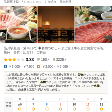
品川駅 243m / しゃぶしゃぶ、すき焼き、日本料理
品川駅直結・港南口2分◆名物つゆしゃぶと近江牛を全室個室で堪能。
接待・会食・記念日・ご宴会
3.33
150
3225
人
人
￥6,000～￥7,999
￥3,000～￥3,999
...お部屋は畳の香りが新鮮で広々とした綺麗な個室です。
名物
のつゆしゃぶは出
汁の香りが効いたあっさりしたおつゆでネギと豚肉を...コースの余韻を楽しめま
した。 落ち着いた空間で、
名物
つゆしゃぶと共に近江牛・白金豚の食べ比べを
堪能できるコース...五段仕込みのつゆと薬味で味わう「つゆしゃぶ」が
名物
こ
の日は… 白金豚と近江牛 両方が楽しめる...
木
金
土
日
月
火
水
空席
6
7
8
9
10
11
12
8
/
情報