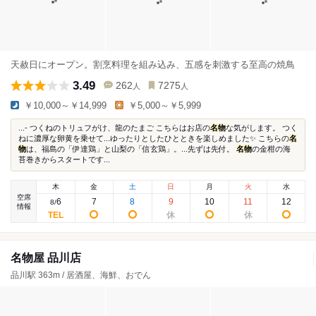
天赦日にオープン。割烹料理を組み込み、五感を刺激する至高の焼鳥
3.49
262
7275
人
人
￥10,000～￥14,999
￥5,000～￥5,999
...- つくねのトリュフがけ、龍のたまご こちらはお店の
名物
な気がします。 つく
ねに濃厚な卵黄を乗せて...ゆったりとしたひとときを楽しめました✨ こちらの
名
物
は、福島の「伊達鶏」と山梨の「信玄鶏」。...先ずは先付。
名物
の金柑の海
苔巻きからスタートです...
木
金
土
日
月
火
水
空席
6
7
8
9
10
11
12
8
/
情報
名物屋 品川店
品川駅 363m / 居酒屋、海鮮、おでん