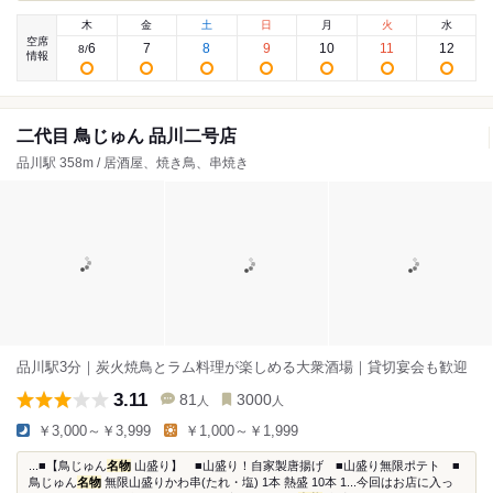
木
金
土
日
月
火
水
空席
6
7
8
9
10
11
12
8
/
情報
二代目 鳥じゅん 品川二号店
品川駅 358m / 居酒屋、焼き鳥、串焼き
品川駅3分｜炭火焼鳥とラム料理が楽しめる大衆酒場｜貸切宴会も歓迎
3.11
81
3000
人
人
￥3,000～￥3,999
￥1,000～￥1,999
...■【鳥じゅん
名物
山盛り】 ■山盛り！自家製唐揚げ ■山盛り無限ポテト ■
鳥じゅん
名物
無限山盛りかわ串(たれ・塩) 1本 熱盛 10本 1...今回はお店に入っ