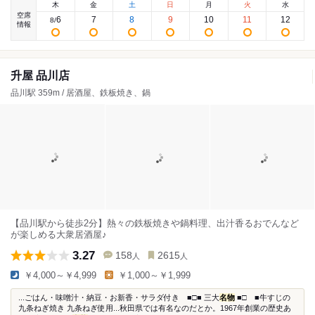
木
金
土
日
月
火
水
空席
6
7
8
9
10
11
12
8
/
情報
升屋 品川店
品川駅 359m / 居酒屋、鉄板焼き、鍋
【品川駅から徒歩2分】熱々の鉄板焼きや鍋料理、出汁香るおでんなど
が楽しめる大衆居酒屋♪
3.27
158
2615
人
人
￥4,000～￥4,999
￥1,000～￥1,999
...ごはん・味噌汁・納豆・お新香・サラダ付き ■□■ 三大
名物
■□ ■牛すじの
九条ねぎ焼き 九条ねぎ使用...秋田県では有名なのだとか。1967年創業の歴史あ