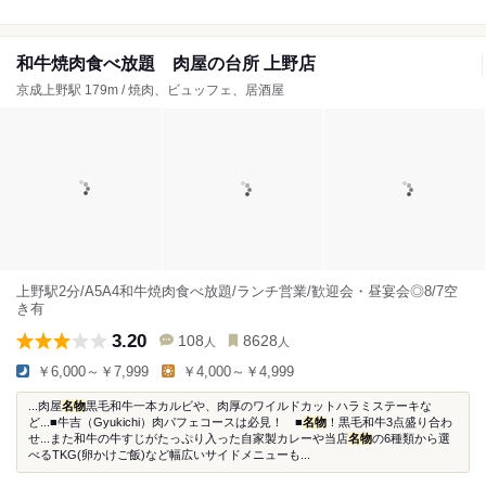
和牛焼肉食べ放題 肉屋の台所 上野店
京成上野駅 179m / 焼肉、ビュッフェ、居酒屋
上野駅2分/A5A4和牛焼肉食べ放題/ランチ営業/歓迎会・昼宴会◎8/7空
き有
3.20
108
8628
人
人
￥6,000～￥7,999
￥4,000～￥4,999
...肉屋
名物
黒毛和牛一本カルビや、肉厚のワイルドカットハラミステーキな
ど...■牛吉（Gyukichi）肉パフェコースは必見！ ■
名物
！黒毛和牛3点盛り合わ
せ...また和牛の牛すじがたっぷり入った自家製カレーや当店
名物
の6種類から選
べるTKG(卵かけご飯)など幅広いサイドメニューも...