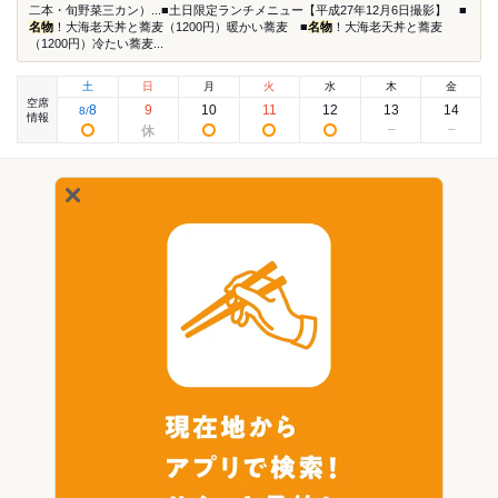
二本・旬野菜三カン）...■土日限定ランチメニュー【平成27年12月6日撮影】 ■
名物
！大海老天丼と蕎麦（1200円）暖かい蕎麦 ■
名物
！大海老天丼と蕎麦
（1200円）冷たい蕎麦...
土
日
月
火
水
木
金
空席
8
9
10
11
12
13
14
8
/
情報