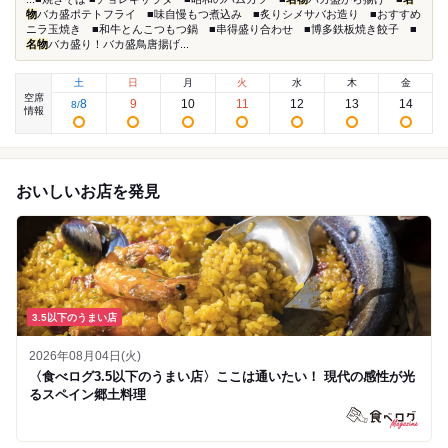
物
バカ盛ポテトフライ ■味自慢もつ煮込み ■炙りシメサバお造り ■おすすめ
ニラ玉焼き ■和牛とんこつもつ鍋 ■串得盛り合わせ ■博多鉄板焼き餃子 ■
名物
バカ盛り！バカ盛鳥唐揚げ...
土
日
月
火
水
木
金
空席
8
9
10
11
12
13
14
8
/
情報
おいしいお店を発見
3.5以下のうまい店
2026年08月04日(火)
〈食べログ3.5以下のうまい店〉ここは通いたい！ 現代の感性が光
るスペイン郷土料理