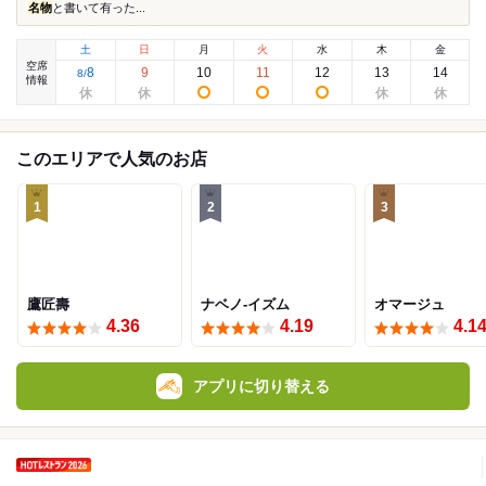
名物
と書いて有った...
土
日
月
火
水
木
金
空席
8
9
10
11
12
13
14
8
/
情報
このエリアで人気のお店
1
2
3
鷹匠壽
ナベノ-イズム
オマージュ
4.36
4.19
4.1
アプリに切り替える