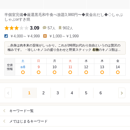
半個室完備◆厳選黒毛和牛食べ放題3,980円〜◆黄金出だし◆◇しゃぶ
しゃぶorすき焼
3.09
57
902
人
人
￥4,000～￥4,999
￥1,000～￥1,999
...赤身は肉本来の旨味がしっかり。これが2時間お代わり自由というのは贅沢の
極みです。 ・珍しいキノコの盛り合わせと野菜スティック
名物
のキノコ類は...
土
日
月
火
水
木
金
空席
8
9
10
11
12
13
14
8
/
情報
1
2
3
4
5
6
キーワード一覧
メではじまるキーワード