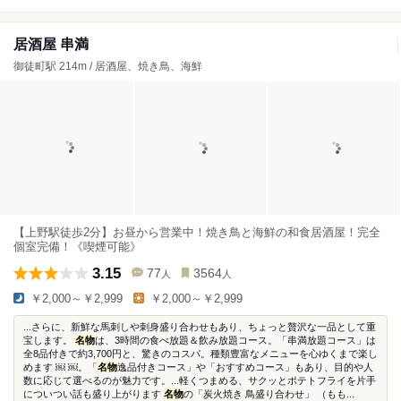
居酒屋 串満
御徒町駅 214m / 居酒屋、焼き鳥、海鮮
【上野駅徒歩2分】お昼から営業中！焼き鳥と海鮮の和食居酒屋！完全
個室完備！《喫煙可能》
3.15
77
3564
人
人
￥2,000～￥2,999
￥2,000～￥2,999
...さらに、新鮮な馬刺しや刺身盛り合わせもあり、ちょっと贅沢な一品として重
宝します。
名物
は、3時間の食べ放題＆飲み放題コース。「串満放題コース」は
全8品付きで約3,700円と、驚きのコスパ。種類豊富なメニューを心ゆくまで楽し
めます ￼ ￼。「
名物
逸品付きコース」や「おすすめコース」もあり、目的や人
数に応じて選べるのが魅力です。...軽くつまめる、サクッとポテトフライを片手
についつい話も盛り上がります
名物
の「炭火焼き 鳥盛り合わせ」 （もも...