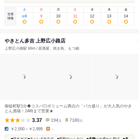
土
日
月
火
水
木
金
空席
8
9
10
11
12
13
14
8
/
情報
やきとん多吉 上野広小路店
上野広小路駅 88m / 居酒屋、焼き鳥、もつ鍋
御徒町駅1分◆コスパ◎ボリューム満点の「バカ盛り」が大人気のやき
とん酒場！24時まで営業★
3.37
194
7180
人
人
￥2,000～￥2,999
-
...■焼きそば ■チョレギサラダ ■昭和のハムカツ ■
名物
バカ盛から揚げ ■
名