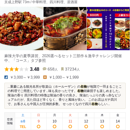
京成上野駅 73m / 中華料理、四川料理、居酒屋
麻辣大学の夏季講習、2026選べるセット三部作＆激辛チャレンジ開催
中、「コース」タブ参照
3.48
658
37234
人
人
￥3,000～￥3,999
￥1,000～￥1,999
...重慶にある観光名所が歌楽山（ホールーザン）の
名物
が地鶏で一羽まるごとこ
の料理でご用意しています...味も良かったです。
名物
胡麻団子も楽しめました。
辣油の香り 四川料理の特徴は辣油の香りの良さ。 辣油たっぷりの真っ赤なビジ
ュアルだが、見た目ほど辛くなく、香りと風味が良い。 このお店はガチ四川
で、お客さんも中国人が圧倒的多数。 せっかくなので四川
名物
らしい...
土
日
月
火
水
木
金
空席
8
9
10
11
12
13
14
8
/
情報