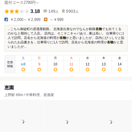
題付コース2780円～
3.18
149
5903
人
人
￥2,000～￥2,999
～￥999
...こちら御徒町の居酒屋釧路。 北海道出身なのでなんか釧路
名物
でも出てくる
のかなと期待して入店。 店内は、そこそこキャパあり...肴は高い。 仕事帰りに1
人で訪問。店名から北海道の料理が
名物
かと思いましたが、店内にびっしりと貼
られたお品書きを... 仕事帰りに1人で訪問。店名から北海道の料理が
名物
かと思
いましたが...
土
日
月
火
水
木
金
空席
8
9
10
11
12
13
14
8
/
情報
恵園
上野駅 89m / 中華料理、居酒屋