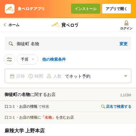
インストール
アプリで開く
ホーム
ログイン
変更
御徒町 名物
予算
他の検索条件
日時
時間
人数
でネット予約
御徒町
の
名物
に関する
お店
1,113
件
口コミ・お店の情報
で検索
店名で検索する
口コミ・お店の情報に
「名物」
を含むお店
麻辣大学 上野本店