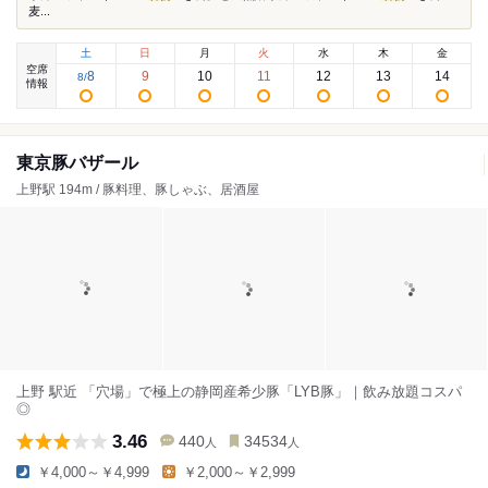
麦...
土
日
月
火
水
木
金
空席
8
9
10
11
12
13
14
8
/
情報
東京豚バザール
上野駅 194m / 豚料理、豚しゃぶ、居酒屋
上野 駅近 「穴場」で極上の静岡産希少豚「LYB豚」｜飲み放題コスパ
◎
3.46
440
34534
人
人
￥4,000～￥4,999
￥2,000～￥2,999