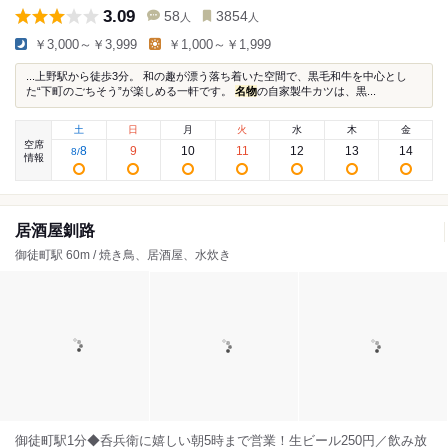
3.09
58
3854
人
人
￥3,000～￥3,999
￥1,000～￥1,999
...上野駅から徒歩3分。 和の趣が漂う落ち着いた空間で、黒毛和牛を中心とし
た“下町のごちそう”が楽しめる一軒です。
名物
の自家製牛カツは、黒...
土
日
月
火
水
木
金
空席
8
9
10
11
12
13
14
8
/
情報
居酒屋釧路
御徒町駅 60m / 焼き鳥、居酒屋、水炊き
御徒町駅1分◆呑兵衛に嬉しい朝5時まで営業！生ビール250円／飲み放