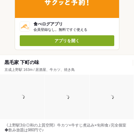
食べログアプリ
会員登録なし。無料ですぐ使える
アプリを開く
黒毛家 下町の味
京成上野駅 163m / 居酒屋、牛カツ、焼き鳥
《上野駅3分◎和の上質空間》牛カツ×牛すじ煮込み×旬和食♪完全個室
◆飲み放題は980円で♪