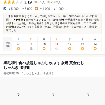
3.19
65
2903
人
人
￥5,000～￥5,999
￥1,000～￥1,999
...千代寿虎屋 程よくスッキリで弾けるフレッシュ感！ 酸味のキレがいい辛口生
酒！ ■◆
名物
！出汁がうまい！まりじゅのお鍋◆ 一番出汁と魚介と野菜の旨味
が詰まったお鍋は...貝やお刺身から始まり焼き鮭の塩加減も最高。 ここのお店
の
名物
はなんといっても高級魚〝クエ〟 今回はお刺身でクエが出てきて最高美
味でした...
土
日
月
火
水
木
金
空席
8
9
10
11
12
13
14
8
/
情報
黒毛和牛食べ放題しゃぶしゃぶ すき焼 黄金だし
しゃぶき 御徒町
御徒町駅 29m / しゃぶしゃぶ、すき焼き