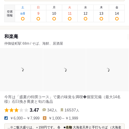
土
日
月
火
水
木
金
空席
8
9
10
11
12
13
14
8
/
情報
和楽庵
仲御徒町駅 68m / そば、海鮮、居酒屋
今宵は「盛夏の特撰コース」で夏の味覚を満喫◆個室完備（最大14名
様）石臼挽き蕎麦と旬の逸品
3.47
342
16537
人
人
￥6,000～￥7,999
￥1,000～￥1,999
...※ご飯大盛りは、＋150円です。 各 ■
名物
大海老天丼と手打ちそば （大海老