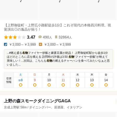
【上野御徒町・上野広小路駅徒歩1分】これぞ現代の本格四川料理。視
覚演出◎の逸品が揃う！
3.47
490
32864
人
人
￥3,000～￥3,999
￥3,000～￥3,999
...#燃え盛る
名物
ファイヤー炒飯と麻婆豆腐が絶品！ 上野御徒町駅から徒歩1分
ほどのところに店を構える 訪問時の評価は3.50
名物
“ファイヤー炒飯”が映えて
美味しい！...次回は、こちらも
名物
の燃えるチャーハンを食べてみたいなぁと思
いました...
土
日
月
火
水
木
金
空席
8
9
10
11
12
13
14
8
/
情報
上野の森スモークダイニングGAGA
京成上野駅 58m / ダイニングバー、居酒屋、イタリアン