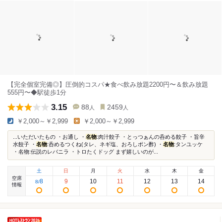
【完全個室完備◎】圧倒的コスパ★食べ飲み放題2200円〜＆飲み放題
555円〜◆駅徒歩1分
3.15
88
2459
人
人
￥2,000～￥2,999
￥2,000～￥2,999
...いただいたもの ・お通し ・
名物
:肉汁餃子 ・とっつぁんの呑める餃子 ・旨辛
水餃子 ・
名物
:呑めるつくね(タレ、ネギ塩、おろしポン酢) ・
名物
:タンユッケ
・名物:伝説のレバニラ ・トロたくドッグ まず嬉しいのが...
土
日
月
火
水
木
金
空席
8
9
10
11
12
13
14
8
/
情報