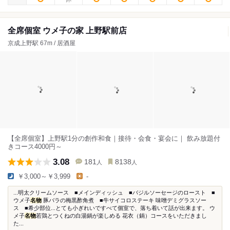
全席個室 ウメ子の家 上野駅前店
京成上野駅 67m / 居酒屋
【全席個室】上野駅1分の創作和食｜接待・会食・宴会に｜ 飲み放題付
きコース4000円～
3.08
181
8138
人
人
￥3,000～￥3,999
-
...明太クリームソース ■メインディッシュ ■バジルソーセージのロースト ■
ウメ子
名物
豚バラの梅黒酢角煮 ■牛サイコロステーキ 味噌デミグラスソー
ス ■希少部位...とても小ぎれいですべて個室で、落ち着いて話が出来ます。 ウ
メ子
名物
若鶏とつくねの白湯鍋が楽しめる 花衣（鍋）コースをいただきまし
た...