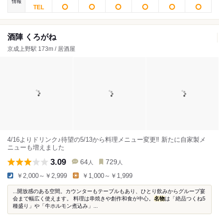
情報
酒陣 くろがね
京成上野駅 173m / 居酒屋
4/16よりドリンク♪待望の5/13から料理メニュー変更‼ 新たに自家製メ
ニューも増えました
3.09
64
729
人
人
￥2,000～￥2,999
￥1,000～￥1,999
...開放感のある空間。カウンターもテーブルもあり、ひとり飲みからグループ宴
会まで幅広く使えます。 料理は串焼きや創作和食が中心。
名物
は「絶品つくね5
種盛り」や「牛ホルモン煮込み」...