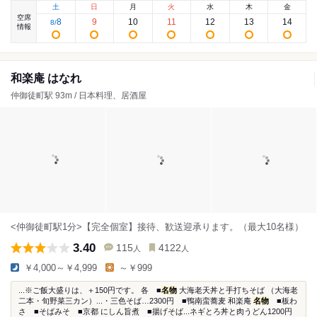
土
日
月
火
水
木
金
空席
8
9
10
11
12
13
14
8
/
情報
和楽庵 はなれ
仲御徒町駅 93m / 日本料理、居酒屋
<仲御徒町駅1分>【完全個室】接待、歓送迎承ります。（最大10名様）
3.40
115
4122
人
人
￥4,000～￥4,999
～￥999
...※ご飯大盛りは、＋150円です。 各 ■
名物
大海老天丼と手打ちそば （大海老
二本・旬野菜三カン）...・三色そば…2300円 ■鴨南蛮蕎麦 和楽庵
名物
■板わ
さ ■そばみそ ■京都 にしん旨煮 ■揚げそば...ネギとろ丼と肉うどん1200円