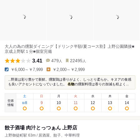
大人の為の燻製ダイニング【ドリンク半額/夏コース割】上野公園隣接■
京成上野駅１分■個室完備
3.41
479
22495
人
人
￥6,000～￥7,999
￥2,000～￥2,999
...野菜は彩り豊かで新鮮。燻製鶏は香りがよく、しっとり柔らか。キヌアの食感
も良いアクセントになっていました。
名物
の燻製料理は香りの加減も程よく...
土
日
月
火
水
木
金
空席
8
9
10
11
12
13
14
8
/
情報
餃子酒場 肉汁とっつぁん 上野店
上野御徒町駅 63m / 居酒屋、餃子、中華料理