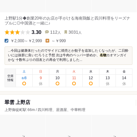
上野駅1分◆創業20年のお店が手がける海南鶏飯と四川料理をリーズナ
ブルに◎中国酒と一緒に♪
3.30
112
3031
人
人
￥2,000～￥2,999
～￥999
...今回は健康体だったのでサイドに焼売とか餃子を追加したくなったが、二日酔
いには抜群に良いだろうと予想 次は牛肉のペッパー炒めか、
名物
カオマンガイ
かな 十数年ぶりの旧友との再会で利用しました...
土
日
月
火
水
木
金
空席
8
9
10
11
12
13
14
8
/
情報
翠雲 上野店
上野御徒町駅 66m / 四川料理、居酒屋、中華料理