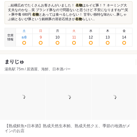
...結構広めでたくさんお客さんがいました！
名物
はルイビ豚！？ ネーミング大
丈夫なのかな…笑 ブランド豚なので問題ないと思うけど 不安になりますね^^;笑
＞豚中毒 680円
名物
とあっては食べるしかない！ 甘辛い独特な味わい...豚しゃ
ぶ鍋とるいび豚という銘柄豚の溶岩石焼きが
名物
らしい...
土
日
月
火
水
木
金
空席
8
9
10
11
12
13
14
8
/
情報
まりじゅ
湯島駅 75m / 居酒屋、海鮮、日本酒バー
【熟成鮮魚×日本酒】熟成天然生本鮪、熟成天然クエ、季節の地酒がメ
インのお店