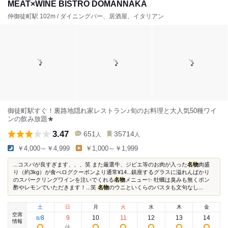
MEAT×WINE BISTRO DOMANNAKA
仲御徒町駅 102m / ダイニングバー、居酒屋、イタリアン
御徒町駅すぐ！裏路地隠れ家レストラン♪旬のお料理と大人気50種ワイ
ンの飲み放題★
3.47
651
35714
人
人
￥4,000～￥4,999
￥1,000～￥1,999
...コスパが良すぎます、、、笑 また厳選牛、ジビエ等のお肉が入った
名物
肉盛
り（約3kg）が食べログクーポンより通常¥14...鎮座するグラスに溢れんばかり
のスパークリングワインを注いでくれる
名物
メニュー✨ 牡蠣は臭みも無くポン
酢やレモンでいただきます！...笑
名物
のウニといくらのパスタも文句なし...
土
日
月
火
水
木
金
空席
8
9
10
11
12
13
14
8
/
情報