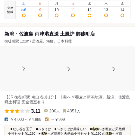
土
日
月
火
水
木
金
空席
8
9
10
11
12
13
14
8
/
情報
新潟・佐渡島 両津港直送 土風炉 御徒町店
御徒町駅 122m / 居酒屋、海鮮、日本料理
【JR 御徒町駅 南口 徒歩1分】 十割へぎ蕎麦と新潟地酒、新潟、佐渡島
郷土料理 完全個室有り
3.11
200
4351
人
人
￥4,000～￥4,999
～￥999
...■だし巻き玉子 ■へぎそば ■へぎそばは美味しい ■
名物
へぎ蕎麦と天然鰤
小丼セット ¥1,280 ■
名物
へぎ蕎麦と天然鰤小丼セット ¥1,280 の
名物
へぎ蕎