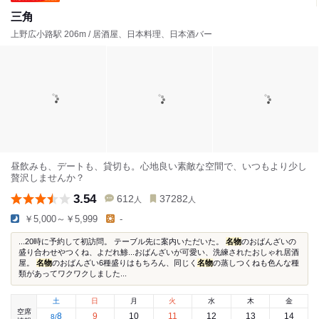
三角
上野広小路駅 206m / 居酒屋、日本料理、日本酒バー
昼飲みも、デートも、貸切も。心地良い素敵な空間で、いつもより少し
贅沢しませんか？
3.54
612
37282
人
人
￥5,000～￥5,999
-
...20時に予約して初訪問。 テーブル先に案内いただいた。
名物
のおばんざいの
盛り合わせやつくね、よだれ鯵...おばんざいが可愛い、洗練されたおしゃれ居酒
屋。
名物
のおばんざい6種盛りはもちろん、同じく
名物
の蒸しつくねも色んな種
類があってワクワクしました...
土
日
月
火
水
木
金
空席
8
9
10
11
12
13
14
8
/