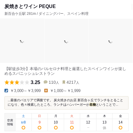
炭焼きとワイン PEQUE
新百合ケ丘駅 281m / ダイニングバー、スペイン料理
【駅徒歩3分】本場のバルセロナ料理と厳選したスペインワインが楽し
めるスパニッシュレストラン
3.25
110
4217
人
人
￥3,000～￥3,999
￥1,000～￥1,999
...最後のパエリアで満腹です。 炭火焼きのお店 新百合ヶ丘でランチをとること
になり、色々検索したところ、ランチはハンバーガーが
名物
ということで...
土
日
月
火
水
木
金
空席
8
9
10
11
12
13
14
8
/
情報