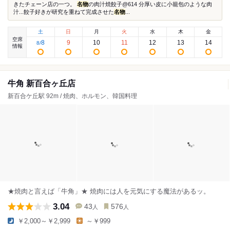
きたチェーン店の一つ。
名物
の肉汁焼餃子@614 分厚い皮に小籠包のような肉
汁...餃子好きが研究を重ねて完成させた
名物
...
土
日
月
火
水
木
金
空席
8
9
10
11
12
13
14
8
/
情報
牛角 新百合ヶ丘店
新百合ケ丘駅 92m / 焼肉、ホルモン、韓国料理
★焼肉と言えば「牛角」★ 焼肉には人を元気にする魔法があるッ。
3.04
43
576
人
人
￥2,000～￥2,999
～￥999