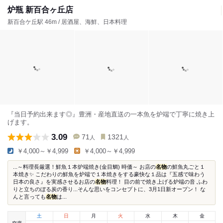
炉瓶 新百合ヶ丘店
新百合ケ丘駅 46m / 居酒屋、海鮮、日本料理
『当日予約出来ます◎』豊洲・産地直送の一本魚を炉端で丁寧に焼き上
げます。
3.09
71
1321
人
人
￥4,000～￥4,999
￥4,000～￥4,999
...～料理長厳選！鮮魚１本炉端焼き(金目鯛) 時価～ お店の
名物
の鮮魚丸ごと１
本焼き✨ こだわりの鮮魚を炉端で１本焼きをする豪快な１品は『五感で味わう
日本の良さ』を実感させるお店の
名物
料理！ 目の前で焼き上げる炉端の音 ふわ
りと立ちのぼる炭の香り...そんな思いをコンセプトに、3月1日新オープン！ な
んと言っても
名物
は...
土
日
月
火
水
木
金