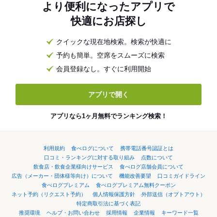
より便利になったアプリで
快適にお店探し
クイックな現在地検索。検索が快適に
予約も簡単。空席をスムーズに検索
会員登録なし。すぐに利用開始
アプリで開く
アプリなら1ヶ月無料でランキング検索！
利用規約
食べログについて
携帯電話番号認証とは
口コミ・ランキングに対する取り組み
点数について
飲食店・飲食企業様向けサービス
食べログ店舗会員について
広告（メーカー・団体様等向け）について
機能改善要望
口コミガイドライン
食べログプレミアム
食べログプレミアム無料クーポン
ネット予約（リクエスト予約）
個人情報保護方針
外部送信（オプトアウト）
特定商取引法に基づく表記
推奨環境
ヘルプ・お問い合わせ
採用情報
企業情報
キーワード一覧