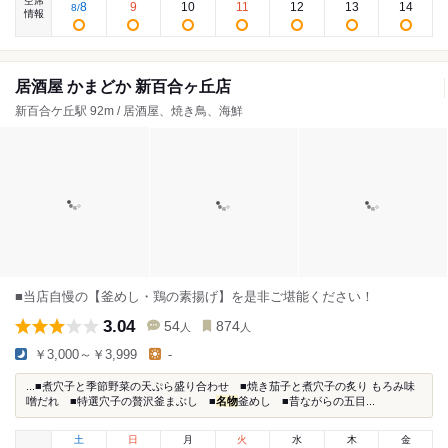
空席
8
9
10
11
12
13
14
8
/
情報
居酒屋 かまどか 新百合ヶ丘店
新百合ケ丘駅 92m / 居酒屋、焼き鳥、海鮮
■当店自慢の【釜めし・鶏の素揚げ】を是非ご堪能ください！
3.04
54
874
人
人
￥3,000～￥3,999
-
...■煮穴子と季節野菜の天ぷら盛り合わせ ■焼き茄子と煮穴子の炙り もろみ味
噌だれ ■特選穴子の贅沢釜まぶし ■
名物
釜めし ■昔ながらの五目...
土
日
月
火
水
木
金