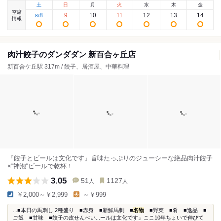
土
日
月
火
水
木
金
空席
8
9
10
11
12
13
14
8
/
情報
肉汁餃子のダンダダン 新百合ヶ丘店
新百合ケ丘駅 317m / 餃子、居酒屋、中華料理
『餃子とビールは文化です』旨味たっぷりのジューシーな絶品肉汁餃子
×“神泡“ビールで乾杯！
3.05
51
1127
人
人
￥2,000～￥2,999
～￥999
...■本日の馬刺し 2種盛り ■赤身 ■新鮮馬刺 ■
名物
■野菜 ■肴 ■逸品 ■
ご飯 ■甘味 ■餃子の皮せんべい...ールは文化です』ここ10年ちょいで伸びて