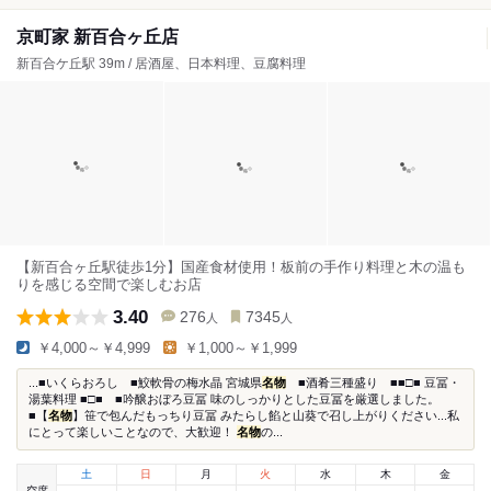
京町家 新百合ヶ丘店
新百合ケ丘駅 39m / 居酒屋、日本料理、豆腐料理
【新百合ヶ丘駅徒歩1分】国産食材使用！板前の手作り料理と木の温も
りを感じる空間で楽しむお店
3.40
276
7345
人
人
￥4,000～￥4,999
￥1,000～￥1,999
...■いくらおろし ■鮫軟骨の梅水晶 宮城県
名物
■酒肴三種盛り ■■□■ 豆冨・
湯葉料理 ■□■ ■吟醸おぼろ豆冨 味のしっかりとした豆冨を厳選しました。
■【
名物
】笹で包んだもっちり豆冨 みたらし餡と山葵で召し上がりください...私
にとって楽しいことなので、大歓迎！
名物
の...
土
日
月
火
水
木
金
空席