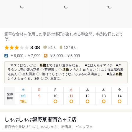
豪華な食材を使用した季節の懐石が楽しめる和空間。特別な日にどう
ぞ。
3.08
81
1249
人
人
￥6,000～￥7,999
￥3,000～￥3,999
...マズくはないけど、
名物
までは言い過ぎかなぁ。 ■ごはんもイマイチ ■グ
ラタン...春の卯の花煮 〇 茶碗蒸し 〇
名物
とうふしゅうまい 〇 ふく福豆腐桜海
老あん 〇 生麩田楽 〇...溶けてしまいそうなぷるぷるの茶碗蒸し。 ■当店
名物
とうふしゅうまい 2個 しぼり豆腐に...
土
日
月
火
水
木
金
空席
8
9
10
11
12
13
14
8
/
情報
しゃぶしゃぶ温野菜 新百合ヶ丘店
新百合ケ丘駅 84m / しゃぶしゃぶ、居酒屋、ビュッフェ