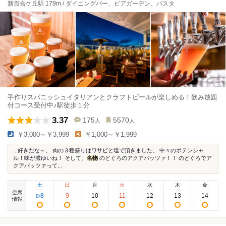
新百合ケ丘駅 179m / ダイニングバー、ビアガーデン、パスタ
手作りスパニッシュイタリアンとクラフトビールが楽しめる！飲み放題
付コース受付中♪駅徒歩１分
3.37
175
5570
人
人
￥3,000～￥3,999
￥1,000～￥1,999
...好きだな～。 肉の３種盛りはワサビと塩で頂きました。 中々のポテンシャ
ル！味が濃ゆいね！ そして、
名物
のどぐろのアクアパッツァ！！ のどぐろでア
クアパッツァって...
土
日
月
火
水
木
金
空席
8
9
10
11
12
13
14
8
/
情報