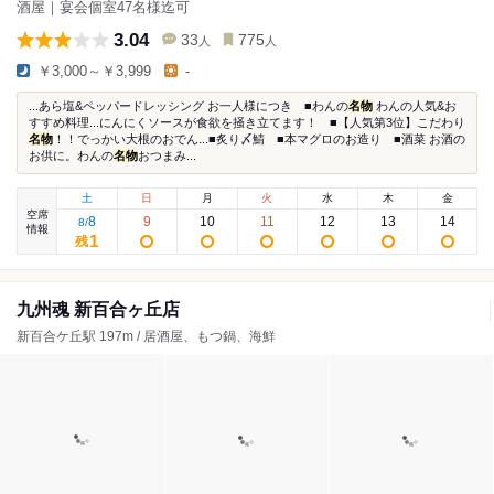
酒屋｜宴会個室47名様迄可
3.04
33
775
人
人
￥3,000～￥3,999
-
...あら塩&ペッパードレッシング お一人様につき ■わんの
名物
わんの人気&お
すすめ料理...にんにくソースが食欲を掻き立てます！ ■【人気第3位】こだわり
名物
！！でっかい大根のおでん...■炙り〆鯖 ■本マグロのお造り ■酒菜 お酒の
お供に。わんの
名物
おつまみ...
土
日
月
火
水
木
金
空席
8
9
10
11
12
13
14
8
/
情報
1
残
九州魂 新百合ヶ丘店
新百合ケ丘駅 197m / 居酒屋、もつ鍋、海鮮