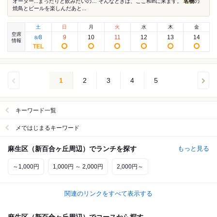
オーダー...まったりと飲みたいの… そんなときは、ここ和inに来ます。
名物
の
焼鳥とビールを楽しんだあと...
土
日
月
火
水
木
金
空席
8
9
10
11
12
13
14
8
/
情報
1
2
3
4
5
キーワード一覧
メではじまるキーワード
麻生区（新百合ヶ丘周辺）でランチを探す
もっと見る
～1,000円
1,000円 ～ 2,000円
2,000円～
関連のリンクをすべて表示する