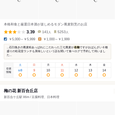
本格和食と厳選日本酒が楽しめるモダン蕎麦割烹のお店
3.39
141
5253
人
人
￥5,000～￥5,999
￥1,000～￥1,999
...石臼挽きの蕎麦粉あっぱれにこだわった三七蕎麦が
名物
ですがおばんざい６種
盛りの松花堂ランチも美味しいという話を聞いて食べログで予約して伺いまし
た...
土
日
月
火
水
木
金
空席
8
9
10
11
12
13
14
8
/
情報
梅の花 新百合丘店
新百合ケ丘駅 86m / 豆腐料理、日本料理