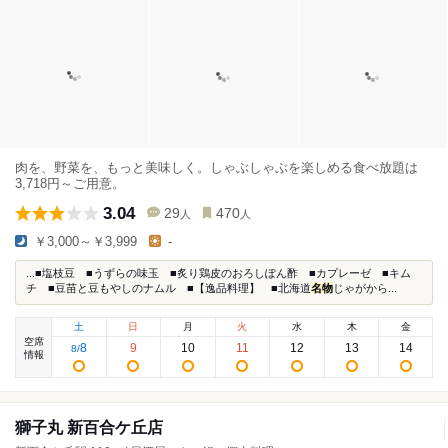
肉を、野菜を、もっと美味しく。しゃぶしゃぶを楽しめる食べ放題は
3,718円～ご用意。
3.04
29
470
人
人
￥3,000～￥3,999
-
...■塩枝豆 ■うずらの味玉 ■炙り鶏皮のおろしぽん酢 ■カプレーゼ ■キム
チ ■豆苗と豆もやしのナムル ■【逸品料理】 ■北海道
名物
じゃがから...
土
日
月
火
水
木
金
空席
8
9
10
11
12
13
14
8
/
情報
獅子丸 新百合ケ丘店