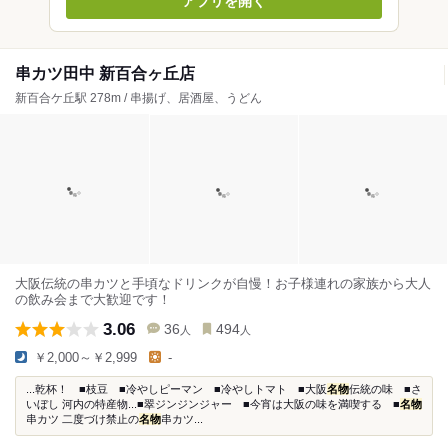
アプリを開く
串カツ田中 新百合ヶ丘店
新百合ケ丘駅 278m / 串揚げ、居酒屋、うどん
大阪伝統の串カツと手頃なドリンクが自慢！お子様連れの家族から大人
の飲み会まで大歓迎です！
3.06
36
494
人
人
￥2,000～￥2,999
-
...乾杯！ ■枝豆 ■冷やしピーマン ■冷やしトマト ■大阪
名物
伝統の味 ■さ
いぼし 河内の特産物...■翠ジンジンジャー ■今宵は大阪の味を満喫する ■
名物
串カツ 二度づけ禁止の
名物
串カツ...