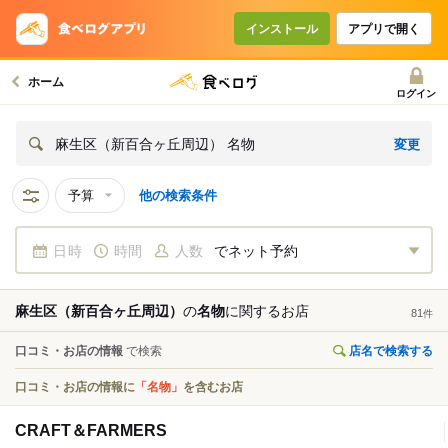
インストール
アプリで開く
ホーム
ログイン
変更
麻生区（新百合ヶ丘周辺） 名物
予算
他の検索条件
日時
時間
人数
でネット予約
麻生区（新百合ヶ丘周辺）
の
名物
に関する
お店
81
件
口コミ・お店の情報
で検索
店名で検索する
口コミ・お店の情報に
「名物」
を含むお店
CRAFT＆FARMERS