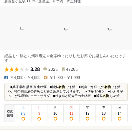
新百合ケ丘駅 110m / 居酒屋、もつ鍋、郷土料理
絶品もつ鍋と九州料理を♫全席ゆったりしたお席でお楽しみいただけま
す！
3.28
232
4728
人
人
￥4,000～￥4,999
￥1,000～￥1,999
...■兵庫県産 播磨灘 生牡蠣 ■博多
名物
ごま鯖 ■刺身・海鮮 九州
名物
ごま鯖
や、神奈川三浦の鮮魚などをご用意しております。 ■博多 酢モツ ■いぶりが
っこと鴨燻製のポテトサラダ ■焼き鯖と明太子の土鍋飯 ■博多
名物
しめ鯖...
土
日
月
火
水
木
金
空席
8
9
10
11
12
13
14
8
/
情報