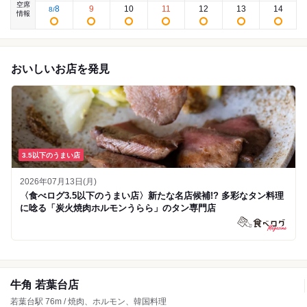
空席
8
9
10
11
12
13
14
8
/
情報
おいしいお店を発見
3.5以下のうまい店
2026年07月13日(月)
〈食べログ3.5以下のうまい店〉新たな名店候補!? 多彩なタン料理
に唸る「炭火焼肉ホルモンうらら」のタン専門店
牛角 若葉台店
若葉台駅 76m / 焼肉、ホルモン、韓国料理