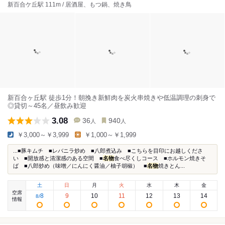
新百合ケ丘駅 111m / 居酒屋、もつ鍋、焼き鳥
新百合ヶ丘駅 徒歩1分！朝挽き新鮮肉を炭火串焼きや低温調理の刺身で
◎貸切～45名／昼飲み歓迎
3.08
36
940
人
人
￥3,000～￥3,999
￥1,000～￥1,999
...■豚キムチ ■レバニラ炒め ■八郎煮込み ■こちらを目印にお越しくださ
い ■開放感と清潔感のある空間 ■
名物
食べ尽くしコース ■ホルモン焼きそ
ば ■八郎炒め（味噌／にんにく醤油／柚子胡椒） ■
名物
焼きとん...
土
日
月
火
水
木
金
空席
8
9
10
11
12
13
14
8
/
情報