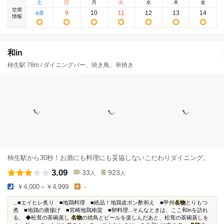
土
日
月
火
水
木
金
空席
8
9
10
11
12
13
14
8
/
情報
和in
柿生駅 78m / ダイニングバー、焼き鳥、串焼き
柿生駅から30秒！お酒にも料理にも妥協しないこだわりダイニング。
3.09
33
923
人
人
￥4,000～￥4,999
-
...■エイヒレ炙り ■地鶏料理 ■絶品！地鶏皮ポン酢和え ■甲州
名物
とりもつ
煮 ■地鶏の唐揚げ ■宮崎地鶏南蛮 ■卵料理...そんなときは、ここ和inを訪れ
る。 ◆松茸の茶碗蒸し
名物
の焼鳥とビールを楽しんだあと、松茸の茶碗蒸しを