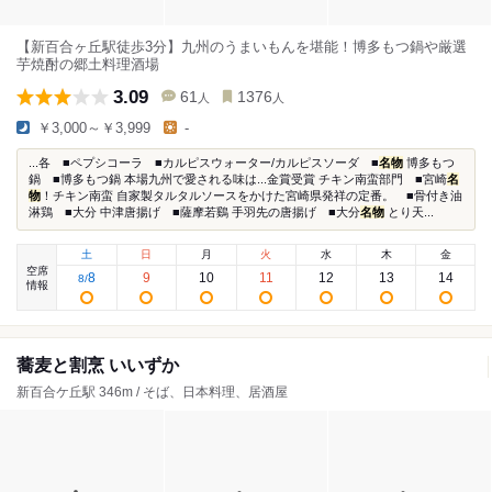
【新百合ヶ丘駅徒歩3分】九州のうまいもんを堪能！博多もつ鍋や厳選
芋焼酎の郷土料理酒場
3.09
61
1376
人
人
￥3,000～￥3,999
-
...各 ■ペプシコーラ ■カルピスウォーター/カルピスソーダ ■
名物
博多もつ
鍋 ■博多もつ鍋 本場九州で愛される味は...金賞受賞 チキン南蛮部門 ■宮崎
名
物
！チキン南蛮 自家製タルタルソースをかけた宮崎県発祥の定番。 ■骨付き油
淋鶏 ■大分 中津唐揚げ ■薩摩若鷄 手羽先の唐揚げ ■大分
名物
とり天...
土
日
月
火
水
木
金
空席
8
9
10
11
12
13
14
8
/
情報
蕎麦と割烹 いいずか
新百合ケ丘駅 346m / そば、日本料理、居酒屋