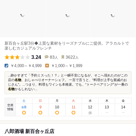
新百合ヶ丘駅3分◆上質な素材をリーズナブルにご提供。アラカルトで
楽しむカジュアルフレンチ
3.24
83
3622
人
人
￥4,000～￥4,999
￥1,000～￥1,999
...静かすぎて「予約ミスった！？」と一瞬不安になるが、そこへ現れたのがこの
店の
名物
、おしゃべりオーナーシェフ。 一言で言うと、“料理が上手な親戚のお
じさん”。...つまり、料理もワインも本格派。でも、“トークペアリング”が一番の
名物
かもしれない...
土
日
月
火
水
木
金
空席
8
9
10
11
12
13
14
8
/
情報
八郎酒場 新百合ヶ丘店