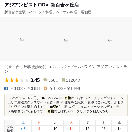
アジアンビストロDai 新百合ヶ丘店
新百合ケ丘駅 345m / タイ料理、ベトナム料理、居酒屋
【新百合ヶ丘駅徒歩5分】エスニック×ビール×ワイン アジアンレストラ
ン
3.45
358
11264
人
人
￥3,000～￥3,999
￥1,000～￥1,999
...( 小グラス : 550円 ) ■GLASS WINE
名物
のこぼれスパークリングワイン！ ソ
ムリエ厳選のグラスワインも赤・白5-5種類をご用意！ 食事に合わせて、さまざ
まなワインを楽しめます！ ■
名物
"こぼスパ"...ちゃんとソーシャルディスタン
スも取れていて安心です。
名物
のこぼれスパークリングを頼んでから...
土
日
月
火
水
木
金
空席
8
9
10
11
12
13
14
8
/
情報