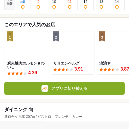
8
9
10
11
12
13
14
8
/
情報
このエリアで人気のお店
1
2
3
炭火焼肉ホルモンさわ
リリエンベルグ
潟潟ヤ
いし
3.91
3.8
4.39
アプリに切り替える
ダイニング 旬
新百合ケ丘駅 257m / ビストロ、フレンチ、カレー