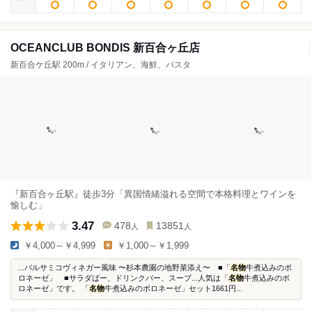
OCEANCLUB BONDIS 新百合ヶ丘店
新百合ケ丘駅 200m / イタリアン、海鮮、パスタ
『新百合ヶ丘駅』徒歩3分「異国情緒溢れる空間で本格料理とワインを
愉しむ」
3.47
478
13851
人
人
￥4,000～￥4,999
￥1,000～￥1,999
...バルサミコヴィネガー風味 〜杉本農園の地野菜添え〜 ■「
名物
牛煮込みのボ
ロネーゼ」 ■サラダばー、ドリンクバー、スープ...人気は「
名物
牛煮込みのボ
ロネーゼ」です。 「
名物
牛煮込みのボロネーゼ」セット1661円...