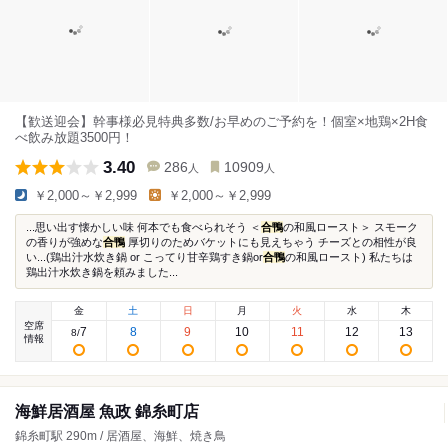
【歓送迎会】幹事様必見特典多数/お早めのご予約を！個室×地鶏×2H食
べ飲み放題3500円！
3.40
286
10909
人
人
￥2,000～￥2,999
￥2,000～￥2,999
...思い出す懐かしい味 何本でも食べられそう ＜
合鴨
の和風ロースト＞ スモーク
の香りが強めな
合鴨
厚切りのためバケットにも見えちゃう チーズとの相性が良
い...(鶏出汁水炊き鍋 or こってり甘辛鶏すき鍋or
合鴨
の和風ロースト) 私たちは
鶏出汁水炊き鍋を頼みました...
金
土
日
月
火
水
木
空席
7
8
9
10
11
12
13
8
/
情報
海鮮居酒屋 魚政 錦糸町店
錦糸町駅 290m / 居酒屋、海鮮、焼き鳥