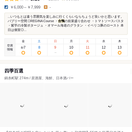
￥6,000～￥7,999
-
...いつもとは違う雰囲気を楽しみに行くくらいならちょうど良いかと思います。
バブリー空間 ◻️REGINA Course ・
合鴨
の前菜盛り合わせ ・トマトソースパスタ
・紫芋の冷製ポタージュ ・オマール海老のグラタン ・イベリコ豚のロースト 本
日は個室◎...
金
土
日
月
火
水
木
空席
7
8
9
10
11
12
13
8
/
情報
四季百選
錦糸町駅 274m / 居酒屋、海鮮、日本酒バー