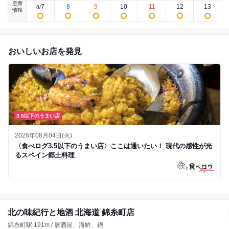
空席
7
8
9
10
11
12
13
8
/
情報
おいしいお店を発見
3.5以下のうまい店
2026年08月04日(火)
〈食べログ3.5以下のうまい店〉ここは通いたい！ 現代の感性が光
るスペイン郷土料理
北の味紀行と地酒 北海道 錦糸町店
錦糸町駅 191m / 居酒屋、海鮮、鍋