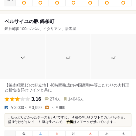
ベルサイユの豚 錦糸町
錦糸町駅 100m / バル、イタリアン、居酒屋
【錦糸町駅1分の好立地】48時間熟成肉や国産和牛等こだわりの肉料理
と相性抜群のワインと共に
3.16
274
14046
人
人
￥3,000～￥3,999
～￥999
...たっぷりかかったチーズもいいですね。 ４種のMEATクワトロカルパッチョ。
盛り付けがキレイ～！ 豚は生ハムで。
合鴨
はスモークが効いています...
金
土
日
月
火
水
木