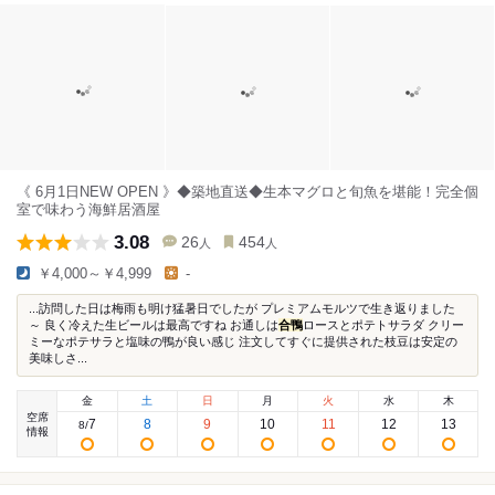
《 6月1日NEW OPEN 》◆築地直送◆生本マグロと旬魚を堪能！完全個
室で味わう海鮮居酒屋
3.08
26
454
人
人
￥4,000～￥4,999
-
...訪問した日は梅雨も明け猛暑日でしたが プレミアムモルツで生き返りました
～ 良く冷えた生ビールは最高ですね お通しは
合鴨
ロースとポテトサラダ クリー
ミーなポテサラと塩味の鴨が良い感じ 注文してすぐに提供された枝豆は安定の
美味しさ...
金
土
日
月
火
水
木
空席
7
8
9
10
11
12
13
8
/
情報