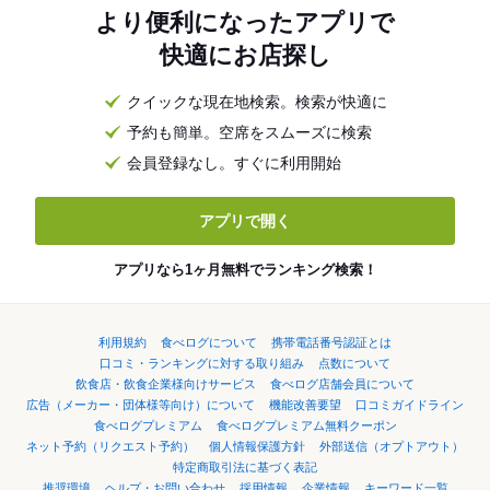
より便利になったアプリで
快適にお店探し
クイックな現在地検索。検索が快適に
予約も簡単。空席をスムーズに検索
会員登録なし。すぐに利用開始
アプリで開く
アプリなら1ヶ月無料でランキング検索！
利用規約
食べログについて
携帯電話番号認証とは
口コミ・ランキングに対する取り組み
点数について
飲食店・飲食企業様向けサービス
食べログ店舗会員について
広告（メーカー・団体様等向け）について
機能改善要望
口コミガイドライン
食べログプレミアム
食べログプレミアム無料クーポン
ネット予約（リクエスト予約）
個人情報保護方針
外部送信（オプトアウト）
特定商取引法に基づく表記
推奨環境
ヘルプ・お問い合わせ
採用情報
企業情報
キーワード一覧