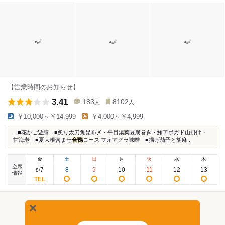
【営業時間のお知らせ】
3.41
183
8102
人
人
￥10,000～￥14,999
￥4,000～￥4,999
...■花かご遊膳 ■炙り太刀魚昆布〆・平目湯葉豆腐巻き・鮪アボガド山掛け・
甘海老 ■夏大根含ませ
合鴨
ロース フォアグラ味噌 ■揚げ茄子と胡麻...
金
土
日
月
火
水
木
空席
7
8
9
10
11
12
13
8
/
情報