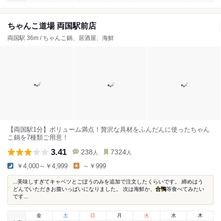
ちゃんこ道場 両国駅前店
両国駅 36m / ちゃんこ鍋、居酒屋、海鮮
【両国駅1分】ボリューム満点！贅沢な具材をふんだんに使ったちゃん
こ鍋を7種類ご用意！
3.41
238
7324
人
人
￥4,000～￥4,999
～￥999
...美味しすぎてキャベツとごぼうのみを追加で注文したくらいです。 締めはう
どんでいただきお腹いっぱいになりました。 次は海鮮か、
合鴨
等食べてみたい
です...
金
土
日
月
火
水
木