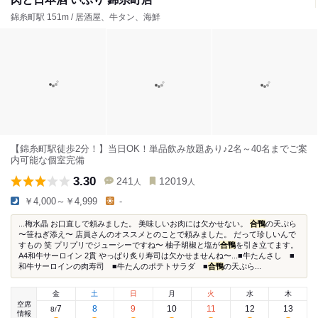
錦糸町駅 151m / 居酒屋、牛タン、海鮮
【錦糸町駅徒歩2分！】当日OK！単品飲み放題あり♪2名～40名までご案
内可能な個室完備
3.30
241
12019
人
人
￥4,000～￥4,999
-
...梅水晶 お口直しで頼みました。 美味しいお肉には欠かせない。
合鴨
の天ぷら
〜笹ねぎ添え〜 店員さんのオススメとのことで頼みました。 だって珍しいんで
すもの 笑 プリプリでジューシーですね〜 柚子胡椒と塩が
合鴨
を引き立てます。
A4和牛サーロイン 2貫 やっぱり炙り寿司は欠かせませんね〜...■牛たんさし ■
和牛サーロインの肉寿司 ■牛たんのポテトサラダ ■
合鴨
の天ぷら...
金
土
日
月
火
水
木
空席
7
8
9
10
11
12
13
8
/
情報