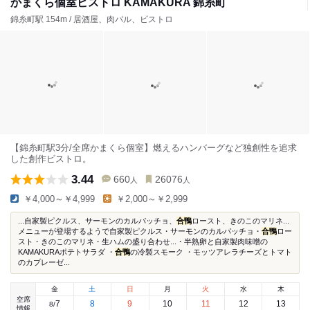
かまくら個室ビストロ KAMAKURA 錦糸町
錦糸町駅 154m / 居酒屋、肉バル、ビストロ
【錦糸町駅3分/全席かまくら個室】燃えるハンバーグなど独創性を追求
した創作ビストロ。
3.44
660
26076
人
人
￥4,000～￥4,999
￥2,000～￥2,999
...自家製ピクルス、サーモンのカルパッチョ、
合鴨
ロースト、きのこのマリネ...
メニューが登場するようで自家製ピクルス・サーモンのカルパッチョ・
合鴨
ロー
スト・きのこのマリネ・生ハムの盛り合わせ...・半熟卵と自家製肉味噌の
KAMAKURAポテトサラダ ・
合鴨
の冷製スモーク ・モッツアレラチーズとトマト
のカプレーゼ...
金
土
日
月
火
水
木
空席
7
8
9
10
11
12
13
8
/
情報