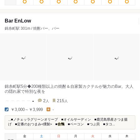
Bar EnLow
錦糸町駅 301m / 焼酎バー、バー
錦糸町駅5分◆200種類以上の焼酎＆自家製カクテルが魅力のBar。大人
の隠れ家で特別な夜を
-
2
215
人
人
￥3,000～￥3,999
-
...■ノチェッラグリーンオリーブ ■オイルサーディン ■鹿児島県産さつま揚
げ ■定番のおつまみ<燻製> ■
合鴨
■ベーコン ■つぶ貝 ■タコ...
金
土
日
月
火
水
木