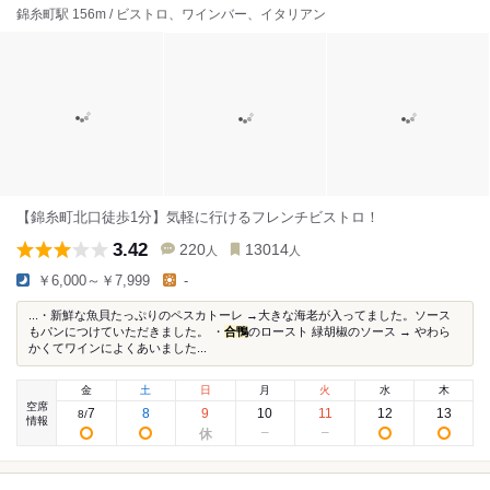
錦糸町駅 156m / ビストロ、ワインバー、イタリアン
【錦糸町北口徒歩1分】気軽に行けるフレンチビストロ！
3.42
220
13014
人
人
￥6,000～￥7,999
-
...・新鮮な魚貝たっぷりのペスカトーレ →大きな海老が入ってました。ソース
もパンにつけていただきました。 ・
合鴨
のロースト 緑胡椒のソース → やわら
かくてワインによくあいました...
金
土
日
月
火
水
木
空席
7
8
9
10
11
12
13
8
/
情報