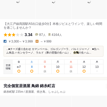
【大江戸線両国駅A5出口徒歩0分】本格ジビエとワインで、楽しい時間
を過ごしませんか？
3.34
87
4164
人
人
￥3,000～￥3,999
～￥999
...■チーズ盛り合わせ カマンベール、ゴルゴンゾーラ、パルミジャーノ ■生ハ
ム単品 ハモンセラーノ、ラルド（豚の背脂の生ハム）、
合鴨
の生ハム...
金
土
日
月
火
水
木
空席
7
8
9
10
11
12
13
8
/
情報
完全個室居酒屋 鳥錦 錦糸町店
錦糸町駅 235m / 居酒屋、焼き鳥、しゃぶしゃぶ