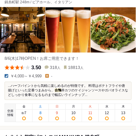
錦糸町駅 248m / ビアホール、イタリアン
8/6(木)17時OPEN！お席ご用意できます！
3.50
318
18813
人
人
￥4,000～￥4,999
-
...ハーフパイントから気軽に楽しめるのが特徴です。 料理はポテトフライや唐
揚げといった定番つまみから、
合鴨
串カツのケイジャンソースやガパオライスな
どしっかり食事になるものまで幅広いラインナップ...
金
土
日
月
火
水
木
空席
7
8
9
10
11
12
13
8
/
情報