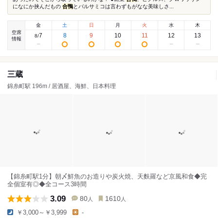
になにか挟んだもの
合鴨
とバルサミコは言わずもがなな美味しさ...
金
土
日
月
火
水
木
空席
7
8
9
10
11
12
13
8
/
情報
三蔵
錦糸町駅 196m / 居酒屋、海鮮、日本料理
【錦糸町駅1分】朝〆鮮魚のお造りや炭火焼、天麩羅など京風和食◆完
全個室有◎◆全コース3時間
3.09
80
1610
人
人
￥3,000～￥3,999
-