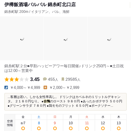
伊樽飯酒場バルバル 錦糸町北口店
錦糸町駅 200m / イタリアン、バル、海鮮
錦糸町駅２分■早割ハッピーアワー毎日開催♪ドリンク250円～■土日祝
は12:00～営業中
3.45
455
29585
人
人
￥4,000～￥4,999
￥2,000～￥2,999
...客層は若い。しかも女性率高し。 ドリンクはカベルネの１リットルデキャン
タ。 ２１８０円なり。 ●
合鴨
のロースト ９８０円 ●あったかポテサラ ５００円
●グリーンサラダ ７８０円 ●鶏モモのフリット ６５０円 ●ポークソテー...
金
土
日
月
火
水
木
空席
7
8
9
10
11
12
13
8
/
情報