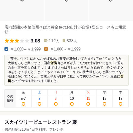
店内製麺の本格信州そばと黄金色のお出汁が自慢♦宴会コースもご用意
◎
3.08
112
638
人
人
￥1,000～￥1,999
￥1,000～￥1,999
...茄子、ウド）にわんこそば風のお蕎麦が3段付いてきます♪(*´ω｀*)☆ とろろ、
大根おろしと葉ワサビ、国産
合鴨
肉とネギが入ったつけ汁が付いてきて、3通り
の食べ方を楽しめますよ！ まずはさっぱりしたとろろから始めて、軽くそばつ
ゆをかけて頂くと、とってもマイルド(*´ω｀*) その後大根おろしと葉ワサビを2
段目にかけて頂くと、苦味と辛みが口中に拡がって爽やか(*´ω｀*)~♡ 最後に
合
鴨
とネギのつけ汁につけて頂くと...
金
土
日
月
火
水
木
空席
7
8
9
10
11
12
13
8
/
情報
スカイツリービューレストラン 簾
錦糸町駅 310m / 日本料理、フレンチ