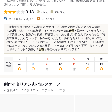
【錦糸町の喧騒を忘れさせる 落ち着いた和空間】55種の厳選日本酒を
楽しむ大人時間。夏の宴会に
3.18
76
3878
人
人
￥3,000～￥3,999
～￥999
...個室で会食にはよい 忘新年会 大名コース 全9品 2時間プレミアム飲み放題
7,000円（税込） 小鉢は無難、イタリアンサラダは
合鴨
と海老がしっかり入って
いて美味しい、お刺身も新鮮、茶碗蒸しも○ あん肝ポン酢なんてあったっけ？写
真で見直したらそれっぽいものがあったけど、あれをあん肝ポン酢と言ってはい
けない気がするが。 メインの牛ロースと鮟鱇は可もなく不可もなく。 日本酒好
きにはたまらないプレミア飲み放題。 トータルでは可もなく不可もなくって感
じです。 1.小鉢3点盛り 2.
合鴨
と海老のイタリアンサラダ 3...
金
土
日
月
火
水
木
空席
7
8
9
10
11
12
13
8
/
情報
創作イタリアン肉バル スオーノ
両国駅 474m / イタリアン、ステーキ、パスタ