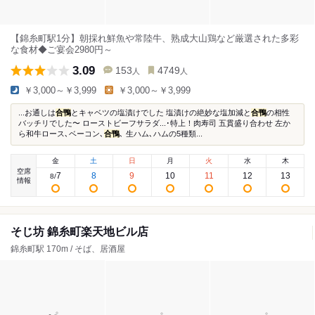
【錦糸町駅1分】朝採れ鮮魚や常陸牛、熟成大山鶏など厳選された多彩
な食材◆ご宴会2980円～
3.09
153
4749
人
人
￥3,000～￥3,999
￥3,000～￥3,999
...お通しは
合鴨
とキャベツの塩漬けでした 塩漬けの絶妙な塩加減と
合鴨
の相性
バッチリでした〜 ローストビーフサラダ...･特上！肉寿司 五貫盛り合わせ 左か
ら和牛ロース､ベーコン､
合鴨
､ 生ハム､ハムの5種類...
金
土
日
月
火
水
木
空席
7
8
9
10
11
12
13
8
/
情報
そじ坊 錦糸町楽天地ビル店
錦糸町駅 170m / そば、居酒屋