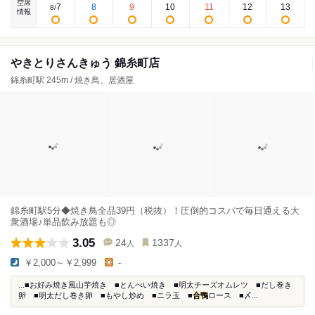
空席
7
8
9
10
11
12
13
8
/
情報
やきとりさんきゅう 錦糸町店
錦糸町駅 245m / 焼き鳥、居酒屋
錦糸町駅5分◆焼き鳥全品39円（税抜）！圧倒的コスパで毎日通える大
衆酒場♪単品飲み放題も◎
3.05
24
1337
人
人
￥2,000～￥2,999
-
...■お好み焼き風山芋焼き ■とんぺい焼き ■明太チーズオムレツ ■だし巻き
卵 ■明太だし巻き卵 ■もやし炒め ■ニラ玉 ■
合鴨
ロース ■〆...