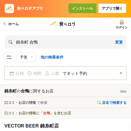
インストール
アプリで開く
ホーム
ログイン
変更
錦糸町 合鴨
予算
他の検索条件
日時
時間
人数
でネット予約
錦糸町
の
合鴨
に関する
お店
98
件
口コミ・お店の情報
で検索
店名で検索する
口コミ・お店の情報に
「合鴨」
を含むお店
VECTOR BEER 錦糸町店