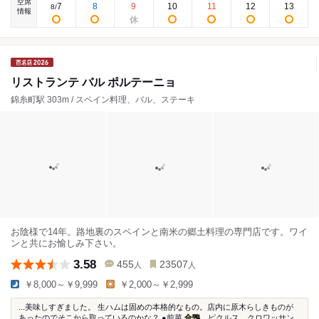
空席
7
8
9
10
11
12
13
8
/
情報
リストランテ バル ポルテーニョ
錦糸町駅 303m / スペイン料理、バル、ステーキ
お陰様で14年。路地裏のスペインと南米の郷土料理の専門店です。ワイ
ンと共にお愉しみ下さい。
3.58
455
23507
人
人
￥8,000～￥9,999
￥2,000～￥2,999
...美味しすぎました。 生ハムは固めの本格的なもの。店内に原木らしきものが
あったのでそこから取っているのかな？ ●前菜
合鴨
、ピクルス、クロワッサン