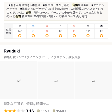
...■おまかせ串焼き 5本盛り ■和牛ロース炙り寿司、
合鴨
炙り寿司 ■タコカル
パッチョ ■海鮮チョレギサラダ...※注文は2個から →料理長のオススメという
ことで、ハム、
合鴨
、和牛ロース、ベーコンの中から選べて、...〜注文したも
の〜 ◎
合鴨
炙り寿司 200円/1個（2個〜） ◎和牛ロース 炙り寿司...
金
土
日
月
火
水
木
空席
7
8
9
10
11
12
13
8
/
情報
Ryuduki
錦糸町駅 277m / ダイニングバー、イタリアン、鉄板焼き
特別な空間で、特別な時間を…
3.16
115
9560
人
人