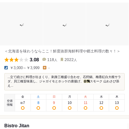
＜北海道を味わうならここ！鮮度抜群海鮮料理や郷土料理の数々！＞
3.08
118
2022
人
人
￥3,000～￥3,999
-
...立て続けに料理が出まくり、刺身三種盛り合わせ、石狩鍋、梅香紅白大根サラ
ダ、貝三種旨味蒸し、ジャガイモとホッケの唐揚げ、
合鴨
スモーク 山わさび添
え...
金
土
日
月
火
水
木
空席
7
8
9
10
11
12
13
8
/
情報
Bistro Jitan