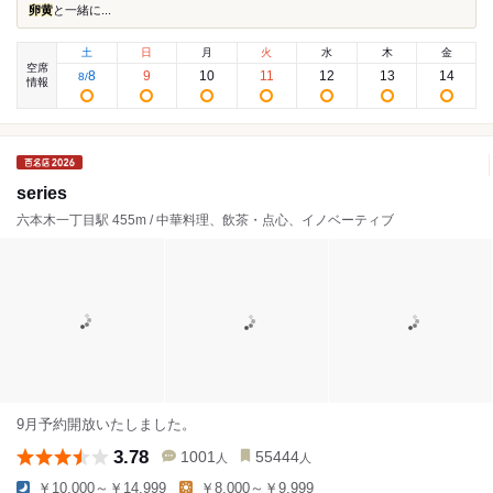
卵黄
と一緒に...
土
日
月
火
水
木
金
空席
8
9
10
11
12
13
14
8
/
情報
series
六本木一丁目駅 455m / 中華料理、飲茶・点心、イノベーティブ
9月予約開放いたしました。
3.78
1001
55444
人
人
￥10,000～￥14,999
￥8,000～￥9,999