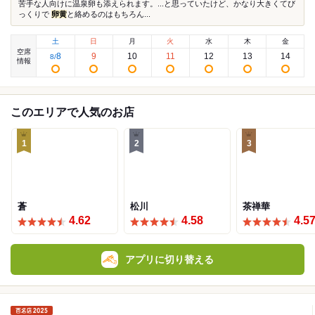
苦手な人向けに温泉卵も添えられます。...と思っていたけど、かなり大きくてび
っくりで
卵黄
と絡めるのはもちろん...
土
日
月
火
水
木
金
空席
8
9
10
11
12
13
14
8
/
情報
このエリアで人気のお店
1
2
3
蒼
松川
茶禅華
4.62
4.58
4.5
アプリに切り替える