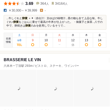
3.69
364
34164
人
人
￥30,000～￥39,999
-
...牛しぐれと
卵黄
＋ ◉〈赤出汁〉京ゆばの味噌汁...香の物も全て上品な味。牛し
ぐれ+
卵黄
をごはんに乗せて最高の牛丼が仕上がった。 ・御菓子と抹茶...八寸の
中で、卵焼きは
卵黄
のみを使用しているそうで...
土
日
月
火
水
木
金
空席
8
9
10
11
12
13
14
8
/
情報
BRASSERIE LE VIN
六本木一丁目駅 293m / ビストロ、ステーキ、ワインバー