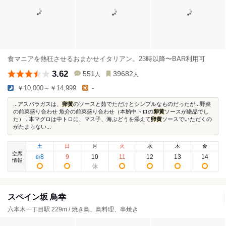
食マニアを熱狂させるおまかせイタリアン。23時以降〜BAR利用可
3.62
551
39682
人
人
￥10,000～￥14,999
-
...アスパラガスは、
卵黄
のソースと茹でただけとシンプルなものだったが...野菜
の前菜盛り合わせ 魚介の前菜盛り合わせ（本鮪中トロの
卵黄
ソースが絶品でし
た）...本マグロは中トロに、マス子、海ぶどうを添えて
卵黄
ソースでいただくの
がたまらない...
土
日
月
火
水
木
金
空席
8
9
10
11
12
13
14
8
/
情報
スペイン坂 鳥幸
六本木一丁目駅 229m / 焼き鳥、鳥料理、串焼き