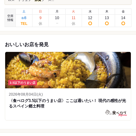
土
日
月
火
水
木
金
空席
8
9
10
11
12
13
14
8
/
情報
おいしいお店を発見
3.5以下のうまい店
2026年08月04日(火)
〈食べログ3.5以下のうまい店〉ここは通いたい！ 現代の感性が光
るスペイン郷土料理