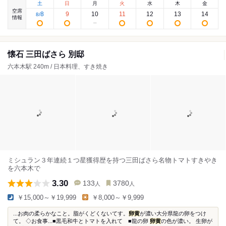
土
日
月
火
水
木
金
空席
8
9
10
11
12
13
14
8
/
情報
懐石 三田ばさら 別邸
六本木駅 240m / 日本料理、すき焼き
ミシュラン３年連続１つ星獲得歴を持つ三田ばさら名物トマトすきやき
を六本木で
3.30
133
3780
人
人
￥15,000～￥19,999
￥8,000～￥9,999
...お肉の柔らかなこと。脂がくどくないてす。
卵黄
が濃い大分県龍の卵をつけ
て。 ◇お食事...■黒毛和牛とトマトを入れて ■龍の卵
卵黄
の色が濃い。 生卵が