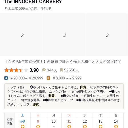
The INNOCENT CARVERY
乃木坂駅 569m / 焼肉、牛料理
【百名店5年連続受賞！】西麻布で味わう極上の和牛と大人の贅沢時間
3.90
944
52550
人
人
￥20,000～￥29,999
￥8,000～￥9,999
...っす（笑） ❹ゆっけちゃんご飯キャビア添え、
卵黄
。 松坂牛の内腿のユッ
ケでやっぱり肉の味は繊細。 ユッケのNo...・黒毛和牛タン元の薄切り ■❹ゆっ
けちゃんご飯キャビア添え、
卵黄
。 ■❺タレ焼肉 ・宮崎牛のヒレ ・太田牛の
ハラミ ・旬の焼き野菜 ■❻和牛カルビスープ ■❼ 島根県松永牛霜降りのすき
焼き、トリュフ、
卵黄
...
土
日
月
火
水
木
金
空席
8
9
10
11
12
13
14
8
/
情報