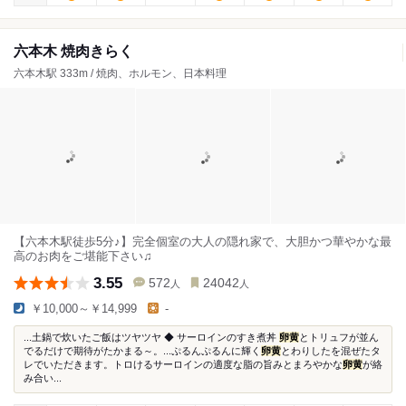
六本木 焼肉きらく
六本木駅 333m / 焼肉、ホルモン、日本料理
【六本木駅徒歩5分♪】完全個室の大人の隠れ家で、大胆かつ華やかな最
高のお肉をご堪能下さい♫
3.55
572
24042
人
人
￥10,000～￥14,999
-
...土鍋で炊いたご飯はツヤツヤ ◆ サーロインのすき煮丼
卵黄
とトリュフが並ん
でるだけで期待がたかまる～。...ぷるんぷるんに輝く
卵黄
とわりしたを混ぜたタ
レでいただきます。トロけるサーロインの適度な脂の旨みとまろやかな
卵黄
が絡
み合い...