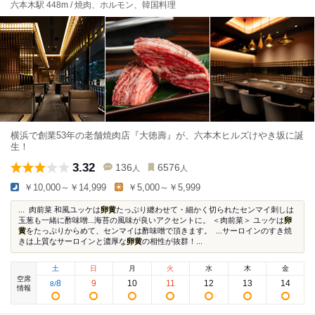
六本木駅 448m / 焼肉、ホルモン、韓国料理
横浜で創業53年の老舗焼肉店『大徳壽』が、六本木ヒルズけやき坂に誕
生！
3.32
136
6576
人
人
￥10,000～￥14,999
￥5,000～￥5,999
... 肉前菜 和風ユッケは
卵黄
たっぷり纏わせて・細かく切られたセンマイ刺しは
玉葱も一緒に酢味噌...海苔の風味が良いアクセントに。 ＜肉前菜＞ ユッケは
卵
黄
をたっぷりからめて、センマイは酢味噌で頂きます。 ...サーロインのすき焼
きは上質なサーロインと濃厚な
卵黄
の相性が抜群！...
土
日
月
火
水
木
金
空席
8
9
10
11
12
13
14
8
/
情報