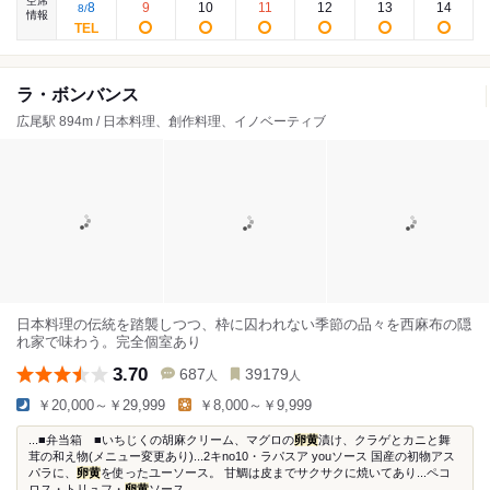
空席
8
9
10
11
12
13
14
8
/
情報
ラ・ボンバンス
広尾駅 894m / 日本料理、創作料理、イノベーティブ
日本料理の伝統を踏襲しつつ、枠に囚われない季節の品々を西麻布の隠
れ家で味わう。完全個室あり
3.70
687
39179
人
人
￥20,000～￥29,999
￥8,000～￥9,999
...■弁当箱 ■いちじくの胡麻クリーム、マグロの
卵黄
漬け、クラゲとカニと舞
茸の和え物(メニュー変更あり)...2キno10・ラパスア youソース 国産の初物アス
パラに、
卵黄
を使ったユーソース。 甘鯛は皮までサクサクに焼いてあり...ペコ
ロス・トリュフ・
卵黄
ソース...