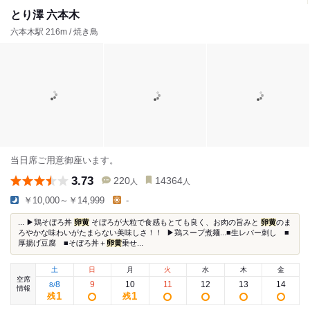
とり澤 六本木
六本木駅 216m / 焼き鳥
当日席ご用意御座います。
3.73
220
14364
人
人
￥10,000～￥14,999
-
...⁡ ▶鶏そぼろ丼
卵黄
そぼろが大粒で食感もとても良く、お肉の旨みと
卵黄
のま
ろやかな味わいがたまらない美味しさ！！ ⁡ ▶鶏スープ煮麺...■生レバー刺し ■
厚揚げ豆腐 ■そぼろ丼＋
卵黄
乗せ...
土
日
月
火
水
木
金
空席
8
9
10
11
12
13
14
8
/
情報
1
1
残
残