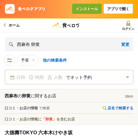
インストール
アプリで開く
ホーム
ログイン
変更
西麻布 卵黄
予算
他の検索条件
日時
時間
人数
でネット予約
西麻布
の
卵黄
に関する
お店
386
件
口コミ・お店の情報
で検索
店名で検索する
口コミ・お店の情報に
「卵黄」
を含むお店
大徳壽TOKYO 六本木けやき坂