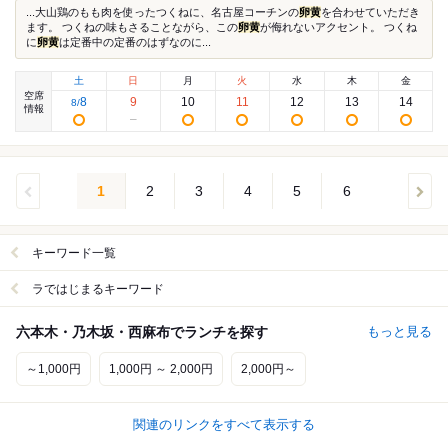
...大山鶏のもも肉を使ったつくねに、名古屋コーチンの
卵黄
を合わせていただき
ます。 つくねの味もさることながら、この
卵黄
が侮れないアクセント。 つくね
に
卵黄
は定番中の定番のはずなのに...
土
日
月
火
水
木
金
空席
8
9
10
11
12
13
14
8
/
情報
1
2
3
4
5
6
キーワード一覧
ラではじまるキーワード
六本木・乃木坂・西麻布でランチを探す
もっと見る
～1,000円
1,000円 ～ 2,000円
2,000円～
関連のリンクをすべて表示する