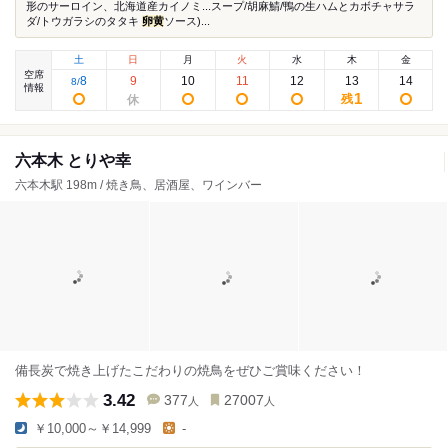
形のサーロイン、北海道産カイノミ...スープ/胡麻鯖/鴨の生ハムとカボチャサラ
ダ/トウガラシのタタキ
卵黄
ソース)...
土
日
月
火
水
木
金
空席
8
9
10
11
12
13
14
8
/
情報
1
残
六本木 とりや幸
六本木駅 198m / 焼き鳥、居酒屋、ワインバー
備長炭で焼き上げたこだわりの焼鳥をぜひご賞味ください！
3.42
377
27007
人
人
￥10,000～￥14,999
-