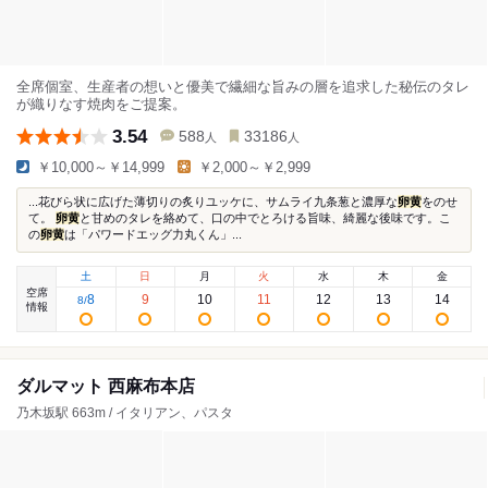
全席個室、生産者の想いと優美で繊細な旨みの層を追求した秘伝のタレ
が織りなす焼肉をご提案。
3.54
588
33186
人
人
￥10,000～￥14,999
￥2,000～￥2,999
...花びら状に広げた薄切りの炙りユッケに、サムライ九条葱と濃厚な
卵黄
をのせ
て。
卵黄
と甘めのタレを絡めて、口の中でとろける旨味、綺麗な後味です。こ
の
卵黄
は「パワードエッグ力丸くん」...
土
日
月
火
水
木
金
空席
8
9
10
11
12
13
14
8
/
情報
ダルマット 西麻布本店
乃木坂駅 663m / イタリアン、パスタ