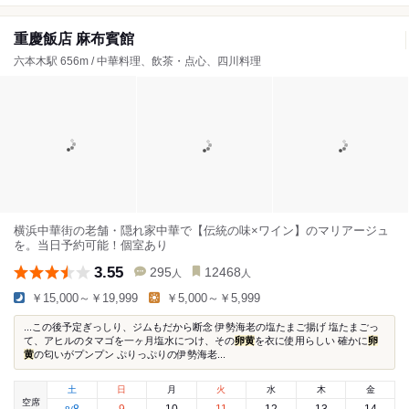
重慶飯店 麻布賓館
六本木駅 656m / 中華料理、飲茶・点心、四川料理
横浜中華街の老舗・隠れ家中華で【伝統の味×ワイン】のマリアージュ
を。当日予約可能！個室あり
3.55
295
12468
人
人
￥15,000～￥19,999
￥5,000～￥5,999
...この後予定ぎっしり、ジムもだから断念 伊勢海老の塩たまご揚げ 塩たまごっ
て、アヒルのタマゴを一ヶ月塩水につけ、その
卵黄
を衣に使用らしい 確かに
卵
黄
の匂いがプンプン ぷりっぷりの伊勢海老...
土
日
月
火
水
木
金
空席
8
9
10
11
12
13
14