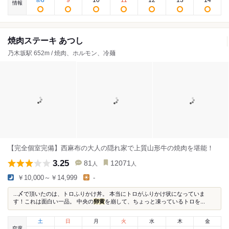
8
/
情報
焼肉ステーキ あつし
乃木坂駅 652m / 焼肉、ホルモン、冷麺
【完全個室完備】西麻布の大人の隠れ家で上質山形牛の焼肉を堪能！
3.25
81
12071
人
人
￥10,000～￥14,999
-
...〆で頂いたのは、トロふりかけ丼。 本当にトロがふりかけ状になっていま
す！これは面白い一品。 中央の
卵黄
を崩して、ちょっと凍っているトロを...
土
日
月
火
水
木
金
空席