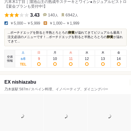
六本木1丁目｜溜池山王の熟成牛ステーキとワイン●カジュアルビストロ
【宴会プランも受付中!】
3.43
140
6942
人
人
￥5,000～￥5,999
￥1,000～￥1,999
...ポーチドエッグを割ると半熟とろとろの
卵黄
が溢れてきてビジュアルも最高！
注文必須のメニューです！...ポーチドエッグを割ると半熟とろとろの
卵黄
が溢れ
てきて...
土
日
月
火
水
木
金
空席
8
9
10
11
12
13
14
8
/
情報
EX nishiazabu
乃木坂駅 587m / スペイン料理、イノベーティブ、ダイニングバー