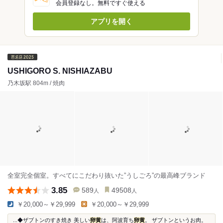
会員登録なし。無料ですぐ使える
アプリを開く
USHIGORO S. NISHIAZABU
乃木坂駅 804m / 焼肉
全室完全個室。すべてにこだわり抜いた”うしごろ”の最高峰ブランド
3.85
589
49508
人
人
￥20,000～￥29,999
￥20,000～￥29,999
...◆ザブトンのすき焼き 美しい
卵黄
は、阿波育ち
卵黄
。 ザブトンというお肉。