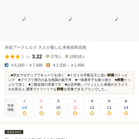
赤坂アークヒルズ 大人が愉しむ本格焼鳥焼鳥
3.22
278
10834
人
人
￥6,000～￥7,999
￥1,000～￥1,999
...■明太マヨデップでキューリを頂く ■トロトロ半熟玉子に追い
卵黄
のトッピ
ング ■プリプリ弾力のある地鶏の親子丼 ■一味唐辛子を振り掛け ■
卵黄
たっ
ぷりで頂く ■ご馳走様の完食です ■お店外観...パリッとした表面のカラメリ
ゼを割ると 濃厚でクリーミーな
卵黄
を想像できるプリンでした...
土
日
月
火
水
木
金
空席
8
9
10
11
12
13
14
8
/
情報