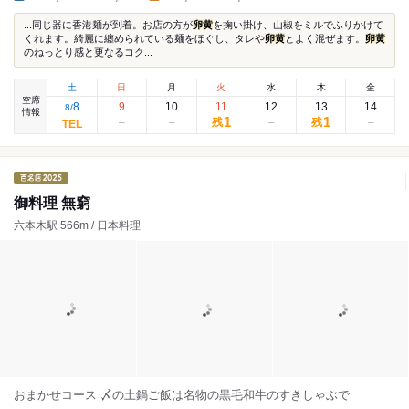
...同じ器に香港麺が到着。お店の方が
卵黄
を掬い掛け、山椒をミルでふりかけて
くれます。綺麗に纏められている麺をほぐし、タレや
卵黄
とよく混ぜます。
卵黄
のねっとり感と更なるコク...
土
日
月
火
水
木
金
空席
8
9
10
11
12
13
14
8
/
情報
1
1
残
残
御料理 無窮
六本木駅 566m / 日本料理
おまかせコース 〆の土鍋ご飯は名物の黒毛和牛のすきしゃぶで