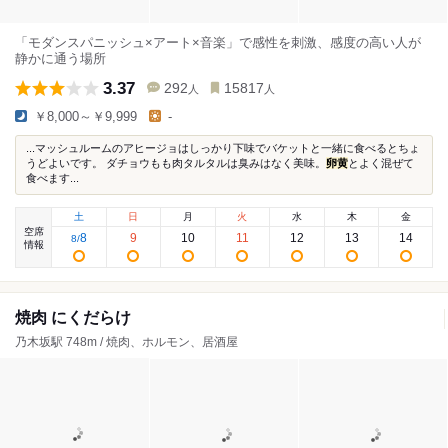
「モダンスパニッシュ×アート×音楽」で感性を刺激、感度の高い人が
静かに通う場所
3.37
292
15817
人
人
￥8,000～￥9,999
-
...マッシュルームのアヒージョはしっかり下味でバケットと一緒に食べるとちょ
うどよいです。 ダチョウもも肉タルタルは臭みはなく美味。
卵黄
とよく混ぜて
食べます...
土
日
月
火
水
木
金
空席
8
9
10
11
12
13
14
8
/
情報
焼肉 にくだらけ
乃木坂駅 748m / 焼肉、ホルモン、居酒屋