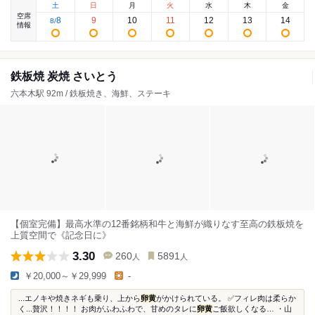
土
日
月
火
水
木
金
空席
8
9
10
11
12
13
14
8
/
情報
鉄板焼 炭焼 さいとう
六本木駅 92m / 鉄板焼き、海鮮、ステーキ
【個室完備】最高水準の12番銘柄和牛と海鮮が織りなす至高の鉄板焼を
上質空間で《記念日に》
3.30
260
5891
人
人
￥20,000～￥29,999
-
...エノキや焼きネギも乗り、上から
卵黄
がかけられている。 ✅フィレ肉は柔らか
く...贅沢！！！！ お肉がふわふわで、甘めのタレに
卵黄
ご飯欲しくなる… ・山