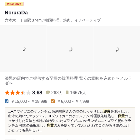
NoruraDa
六本木一丁目駅 374m / 韓国料理、焼肉、イノベーティブ
漆黒の店内でご提供する至極の韓国料理 驚くの意味を込めた〜ノルラ
ダ〜
3.68
263
16675
人
人
￥15,000～￥19,999
￥6,000～￥7,999
...■ズワイガニのケランチム 契約農家さんの味のしっかりした
卵黄
を使用した、
出汁の効いたケランチム ■ズワイガニのケランチム 韓国版茶碗蒸し！
卵黄
のし
っかりした旨味と出汁の味が効いたズワイガニのケランチム...・ズワイ蟹のケラ
ンチム 韓国の茶碗蒸し。
卵黄
のみを使っていてふわふわでコクがあり蟹の出汁
がとっても美味しい...