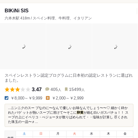
BIKiNi SIS
六本木駅 418m / スペイン料理、牛料理、イタリアン
スペインレストラン認定プログラムに日本初の認定レストランに選ばれ
ました。
3.47
405
15499
人
人
￥8,000～￥9,999
￥2,000～￥2,999
...ニンニクのスー プなのに〜なんて優しいお味なんでしょう〜〜♡ 細かく砕か
れたバゲ ットが熱いスープに溶けて〜そこに
卵黄
が絡む白いガスパチョ！！ ス
ープの上にイベリコ・ぺジョータが散りばめられて・・塩味が計算し 尽くされ
た珠玉の一品〜♬...
土
日
月
火
水
木
金