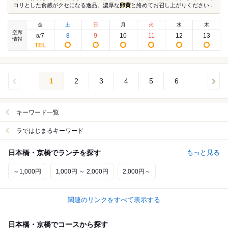
コリとした食感がクセになる逸品。濃厚な
卵黄
と絡めてお召し上がりください...
金
土
日
月
火
水
木
空席
7
8
9
10
11
12
13
8
/
情報
1
2
3
4
5
6
キーワード一覧
ラではじまるキーワード
日本橋・京橋でランチを探す
もっと見る
～1,000円
1,000円 ～ 2,000円
2,000円～
関連のリンクをすべて表示する
日本橋・京橋でコースから探す