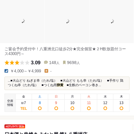
ご宴会予約受付中！八重洲北口徒歩2分★完全個室★２H飲放題付コー
ス4300円～
3.09
148
9698
人
人
￥4,000～￥4,999
-
...■大山どり ねぎま串（たれ/塩） ■大山どり もも串（たれ/塩） ■手作り 鶏
つくね串（たれ/塩） ■つくね用
卵黄
■生麩のベーコン巻き...
金
土
日
月
火
水
木
空席
7
8
9
10
11
12
13
8
/
情報