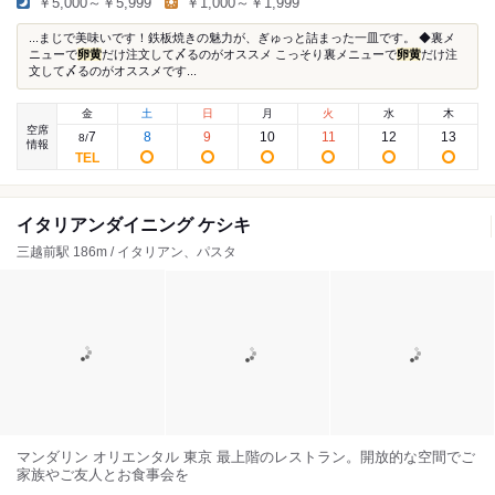
￥5,000～￥5,999
￥1,000～￥1,999
...まじで美味いです！鉄板焼きの魅力が、ぎゅっと詰まった一皿です。 ◆裏メ
ニューで
卵黄
だけ注文して〆るのがオススメ こっそり裏メニューで
卵黄
だけ注
文して〆るのがオススメです...
金
土
日
月
火
水
木
空席
7
8
9
10
11
12
13
8
/
情報
イタリアンダイニング ケシキ
三越前駅 186m / イタリアン、パスタ
マンダリン オリエンタル 東京 最上階のレストラン。開放的な空間でご
家族やご友人とお食事会を