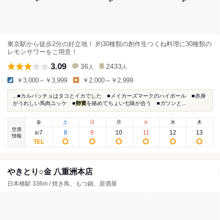
東京駅から徒歩2分の好立地！ 約30種類の創作生つくね料理に30種類の
レモンサワーをご用意！
3.09
36
2433
人
人
￥3,000～￥3,999
￥2,000～￥2,999
...■カルパッチョはタコとイカでした ■メイカーズマークのハイボール ■赤身
がうれしい馬肉ユッケ ■
卵黄
を絡めてちょい七味が合う ■ガツンと...
金
土
日
月
火
水
木
空席
7
8
9
10
11
12
13
8
/
情報
やきとり○金 八重洲本店
日本橋駅 336m / 焼き鳥、もつ鍋、居酒屋