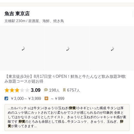
魚吉 東京店
京橋駅 230m / 居酒屋、海鮮、焼き鳥
【東京徒歩3分】8月17日堂々OPEN！鮮魚と牛たんなど飲み放題3H飲
み放題コースが超お得
3.09
198
6757
人
人
￥3,000～￥3,999
～￥999
...カルパッチョは牛タン/きゅうり/玉ねぎ/
卵黄
/小ネギといった構成 牛タンは厚
めのユッケ状にカットされており柔らかでコクが感じられるのが印象的 全体と
してはかなりさっぱりとしたテイスト、きゅうりと玉ねぎのシャキシャキ感が素
敵です
卵黄
のとろみも余韻として残る...牛タンユッケ、きゅうり、玉ねぎ、
卵
黄
が乗ってきます...