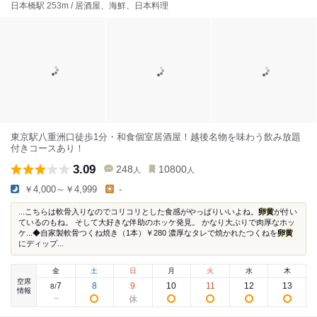
日本橋駅 253m / 居酒屋、海鮮、日本料理
東京駅八重洲口徒歩1分・和食個室居酒屋！越後名物を味わう飲み放題
付きコースあり！
3.09
248
10800
人
人
￥4,000～￥4,999
-
...こちらは軟骨入りなのでコリコリとした食感がやっぱりいいよね。
卵黄
が付い
ているのもね。 そして大好きな伴助のホッケ発見。 かなり大ぶりで肉厚なホッ
ケ...◆自家製軟骨つくね焼き（1本）￥280 濃厚なタレで焼かれたつくねを
卵黄
にディップ...
金
土
日
月
火
水
木
空席
7
8
9
10
11
12
13
8
/
情報