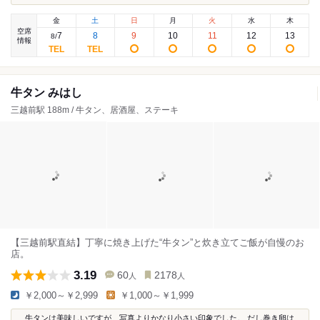
金
土
日
月
火
水
木
空席
7
8
9
10
11
12
13
8
/
情報
牛タン みはし
三越前駅 188m / 牛タン、居酒屋、ステーキ
【三越前駅直結】丁寧に焼き上げた“牛タン”と炊き立てご飯が自慢のお
店。
3.19
60
2178
人
人
￥2,000～￥2,999
￥1,000～￥1,999
...牛タンは美味しいですが、写真よりかなり小さい印象でした。 だし巻き卵は