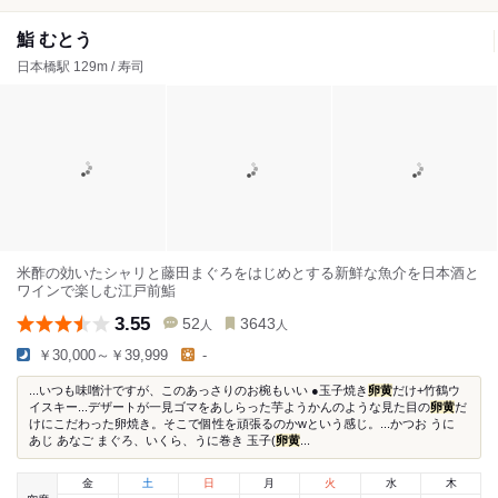
鮨 むとう
日本橋駅 129m / 寿司
米酢の効いたシャリと藤田まぐろをはじめとする新鮮な魚介を日本酒と
ワインで楽しむ江戸前鮨
3.55
52
3643
人
人
￥30,000～￥39,999
-
...いつも味噌汁ですが、このあっさりのお椀もいい ●玉子焼き
卵黄
だけ+竹鶴ウ
イスキー...デザートが一見ゴマをあしらった芋ようかんのような見た目の
卵黄
だ
けにこだわった卵焼き。そこで個性を頑張るのかwという感じ。...かつお うに
あじ あなご まぐろ、いくら、うに巻き 玉子(
卵黄
...
金
土
日
月
火
水
木