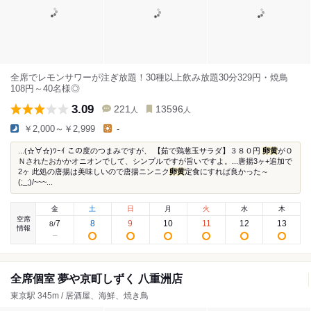
全席でレモンサワーが注ぎ放題！30種以上飲み放題30分329円・焼鳥
108円～40名様◎
3.09
221
13596
人
人
￥2,000～￥2,999
-
...(☆∀☆)ﾜｰｲ この度のつまみですが、 【茹で鶏葱玉サラダ】３８０円
卵黄
がＯ
Ｎされたおかかオニオンでして、シンプルですが旨いですよ。...唐揚3ヶ+追加で
2ヶ 此処の唐揚は美味しいので唐揚ニンニク
卵黄
定食にすれば良かった～
(;_;)/~~~...
金
土
日
月
火
水
木
空席
7
8
9
10
11
12
13
8
/
情報
全席個室 夢や京町しずく 八重洲店
東京駅 345m / 居酒屋、海鮮、焼き鳥