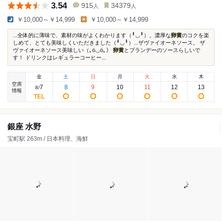
3.54
915
34379
人
人
￥10,000～￥14,999
￥10,000～￥14,999
...全体的に薄味で、素材の味がよくわかります（╹◡╹）。濃厚な
卵黄
のコクを楽
しめて、とても美味しくいただきました（╹◡╹）...ザヴァイオーネソース。 ザ
ヴァイオーネソース美味しい（｡ӧ◡ӧ｡）
卵黄
とブランデーのソースらしいで
す！ ドリンクはレギュラーコーヒー...
金
土
日
月
火
水
木
空席
7
8
9
10
11
12
13
8
/
情報
銀座 水野
宝町駅 263m / 日本料理、海鮮