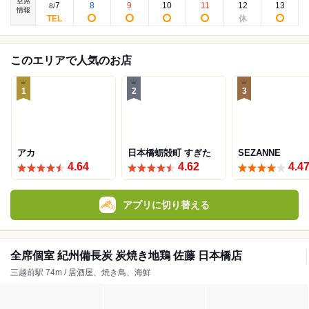
空席
7
8
9
10
11
12
13
8
/
情報
このエリアで人気のお店
1
2
3
アカ
日本橋蛎殻町 すぎた
SEZANNE
4.64
4.62
4.4
アプリに切り替える
全席個室 紀州備長炭 炭焼き地鶏 佐藤 日本橋店
三越前駅 74m / 居酒屋、焼き鳥、海鮮