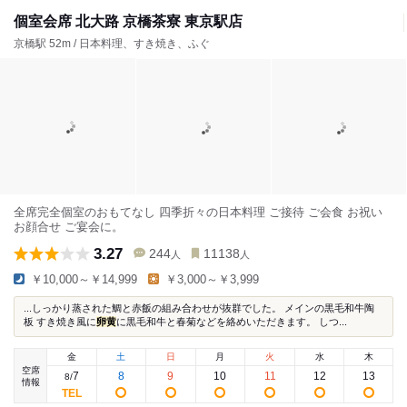
個室会席 北大路 京橋茶寮 東京駅店
京橋駅 52m / 日本料理、すき焼き、ふぐ
全席完全個室のおもてなし 四季折々の日本料理 ご接待 ご会食 お祝い
お顔合せ ご宴会に。
3.27
244
11138
人
人
￥10,000～￥14,999
￥3,000～￥3,999
...しっかり蒸された鯛と赤飯の組み合わせが抜群でした。 メインの黒毛和牛陶
板 すき焼き風に
卵黄
に黒毛和牛と春菊などを絡めいただきます。 しつ...
金
土
日
月
火
水
木
空席
7
8
9
10
11
12
13
8
/
情報