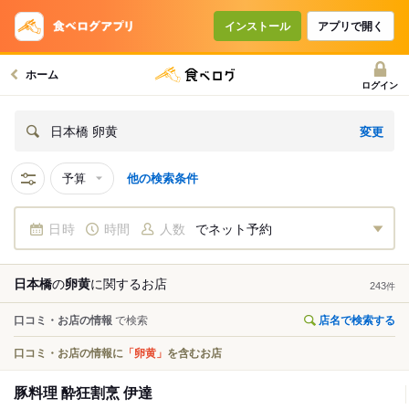
インストール
アプリで開く
ホーム
ログイン
変更
日本橋 卵黄
予算
他の検索条件
日時
時間
人数
でネット予約
日本橋
の
卵黄
に関する
お店
243
件
口コミ・お店の情報
で検索
店名で検索する
口コミ・お店の情報に
「卵黄」
を含むお店
豚料理 酔狂割烹 伊達