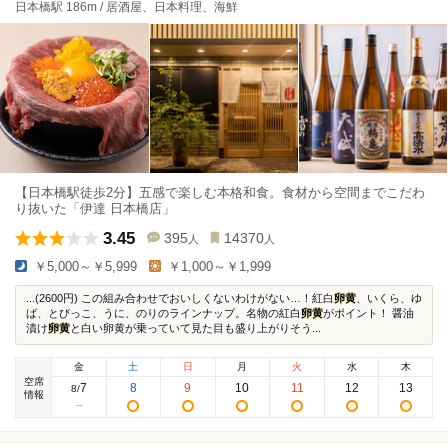
日本橋駅 186m / 居酒屋、日本料理、海鮮
【日本橋駅徒歩2分】五感で楽しむ本格和食。食材から空間までこだわ
り抜いた「伊達 日本橋店」
3.45
395
14370
人
人
￥5,000～￥5,999
￥1,000～￥1,999
...(2600円) この組み合わせでおいしくないわけがない…！紅白
卵黄
、いくら、ゆ
ば、とびっこ、うに、のりのラインナップ。名物の紅白
卵黄
がポイント！ 醤油
漬け
卵黄
と白い卵黄が乗っていて見た目も盛り上がりそう...
金
土
日
月
火
水
木
空席
7
8
9
10
11
12
13
8
/
情報