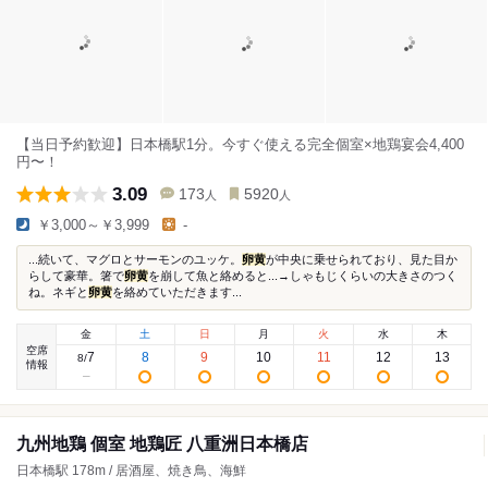
【当日予約歓迎】日本橋駅1分。今すぐ使える完全個室×地鶏宴会4,400
円〜！
3.09
173
5920
人
人
￥3,000～￥3,999
-
...続いて、マグロとサーモンのユッケ。
卵黄
が中央に乗せられており、見た目か
らして豪華。箸で
卵黄
を崩して魚と絡めると...→しゃもじくらいの大きさのつく
ね。ネギと
卵黄
を絡めていただきます...
金
土
日
月
火
水
木
空席
7
8
9
10
11
12
13
8
/
情報
九州地鶏 個室 地鶏匠 八重洲日本橋店
日本橋駅 178m / 居酒屋、焼き鳥、海鮮