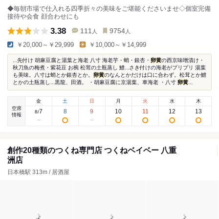
◆毎朝市場で仕入れる四季折々の美味をご堪能くださいませ◇個室完備
接待や会食 顔合わせにも
3.38
111
9754
人
人
￥20,000～￥29,999
￥10,000～￥14,999
...先付け 胡麻豆腐と湯葉と海老 八寸 海老芋・蛸・銀杏・
卵黄
の西京味噌漬け・
秋刀魚の梅煮・紫花豆 お椀 松茸の土瓶蒸し 鱧...さき付けの海老がプリプリ 湯葉
も美味。八寸は蛸とか銀杏とか。
卵黄
のなんとかだけは口に合わず。松茸とか鱧
とかの土瓶蒸し...黒龍、田酒。 ・胡麻豆腐に京湯葉、車海老 ・八寸
卵黄
...
金
土
日
月
火
水
木
空席
7
8
9
10
11
12
13
8
/
情報
創作20種類のつくね専門店 つくねベイベー 八重
洲店
日本橋駅 313m / 居酒屋