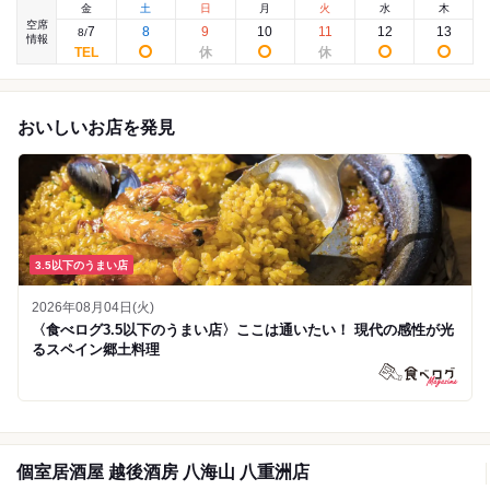
金
土
日
月
火
水
木
空席
7
8
9
10
11
12
13
8
/
情報
おいしいお店を発見
3.5以下のうまい店
2026年08月04日(火)
〈食べログ3.5以下のうまい店〉ここは通いたい！ 現代の感性が光
るスペイン郷土料理
個室居酒屋 越後酒房 八海山 八重洲店