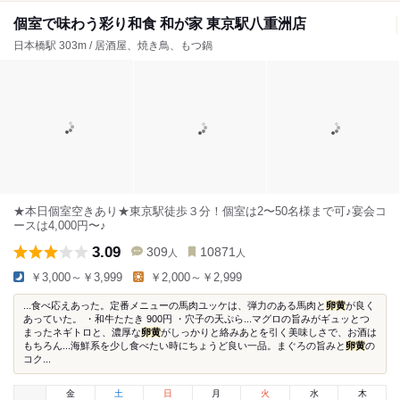
個室で味わう彩り和食 和が家 東京駅八重洲店
日本橋駅 303m / 居酒屋、焼き鳥、もつ鍋
★本日個室空きあり★東京駅徒歩３分！個室は2〜50名様まで可♪宴会コ
ースは4,000円〜♪
3.09
309
10871
人
人
￥3,000～￥3,999
￥2,000～￥2,999
...食べ応えあった。定番メニューの馬肉ユッケは、弾力のある馬肉と
卵黄
が良く
あっていた。 ・和牛たたき 900円 ・穴子の天ぷら...マグロの旨みがギュッとつ
まったネギトロと、濃厚な
卵黄
がしっかりと絡みあとを引く美味しさで、お酒は
もちろん...海鮮系を少し食べたい時にちょうど良い一品。まぐろの旨みと
卵黄
の
コク...
金
土
日
月
火
水
木