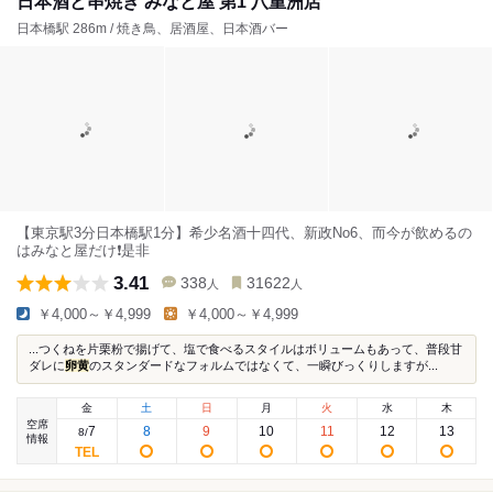
日本酒と串焼き みなと屋 第1 八重洲店
日本橋駅 286m / 焼き鳥、居酒屋、日本酒バー
【東京駅3分日本橋駅1分】希少名酒十四代、新政No6、而今が飲めるの
はみなと屋だけ❗️是非
3.41
338
31622
人
人
￥4,000～￥4,999
￥4,000～￥4,999
...つくねを片栗粉で揚げて、塩で食べるスタイルはボリュームもあって、普段甘
ダレに
卵黄
のスタンダードなフォルムではなくて、一瞬びっくりしますが...
金
土
日
月
火
水
木
空席
7
8
9
10
11
12
13
8
/
情報