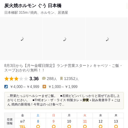
炭火焼ホルモン ぐう 日本橋
日本橋駅 315m / 焼肉、ホルモン、居酒屋
8月3日から【月〜金曜日限定】ランチ営業スタート♪ キャベツ・ご飯・
スープおかわり無料！！
3.36
288
12352
人
人
￥4,000～￥4,999
￥1,000～￥1,999
...野菜たっぷりヘルシーまぜご飯。 ■石焼ピビンパ しっかりと混ぜてお召し上
がりください。 ■THEオン・ザ・ライス 特製タレ＋
卵黄
＋刻み青唐辛子＋ごは
ん 焼肉の新境地！今宵はのっけ食べで...
金
土
日
月
火
水
木
空席
7
8
9
10
11
12
13
8
/
情報