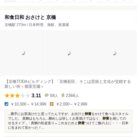
和食日和 おさけと 京橋
京橋駅 270m / 日本料理、海鮮、居酒屋
【京橋TODAビルディング】「京橋彩区」そこは芸術と文化が交錯する
新しい街＜個室完備＞
3.11
58
2366
人
人
￥10,000～￥14,999
￥2,000～￥2,999
...勝手にお茶漬けだと思ってたんですが、お出汁と
卵黄
をかけて食べるスタイル
でした。 真鯛はもちろん...鯛めしは珍しくお茶漬けではなく、
卵黄
を崩しての
せるタイプ...・真鯛の松皮造り←これをたれと
卵黄
つけてご飯の上に・・・日本
に生まれて良かった！...