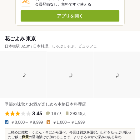
会員登録なし。無料ですぐ使える
アプリを開く
花ごよみ 東京
日本橋駅 321m / 日本料理、しゃぶしゃぶ、ビュッフェ
季節の味覚とお酒が楽しめる本格日本料理店
3.45
187
29349
人
人
￥8,000～￥9,999
￥1,000～￥1,999
...締めは雑炊・うどん・そばから選べ、今回は雑炊を選択。出汁をたっぷり吸っ
たご飯に
卵黄
の醤油漬けが加わることで、よりまろやかで深みのある味わ...