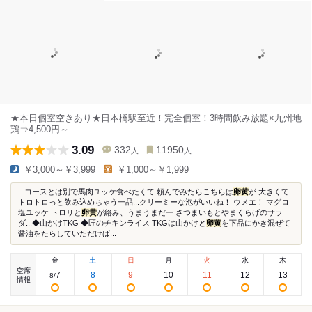
★本日個室空きあり★日本橋駅至近！完全個室！3時間飲み放題×九州地
鶏⇒4,500円～
3.09
332
11950
人
人
￥3,000～￥3,999
￥1,000～￥1,999
...コースとは別で馬肉ユッケ食べたくて 頼んでみたらこちらは
卵黄
が 大きくて
トロトロっと飲み込めちゃう一品...クリーミーな泡がいいね！ ウメエ！ マグロ
塩ユッケ トロリと
卵黄
が絡み、うまうまだー さつまいもとやまくらげのサラ
ダ...◆山かけTKG ◆匠のチキンライス TKGは山かけと
卵黄
を下品にかき混ぜて
醤油をたらしていただけば...
金
土
日
月
火
水
木
空席
7
8
9
10
11
12
13
8
/
情報