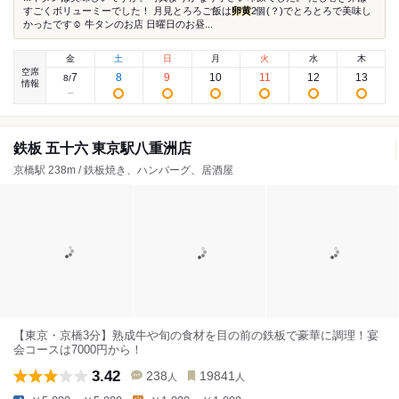
すごくボリューミーでした！ 月見とろろご飯は
卵黄
2個(？)でとろとろで美味し
かったです☺️ 牛タンのお店 日曜日のお昼...
金
土
日
月
火
水
木
空席
7
8
9
10
11
12
13
8
/
情報
鉄板 五十六 東京駅八重洲店
京橋駅 238m / 鉄板焼き、ハンバーグ、居酒屋
【東京・京橋3分】熟成牛や旬の食材を目の前の鉄板で豪華に調理！宴
会コースは7000円から！
3.42
238
19841
人
人