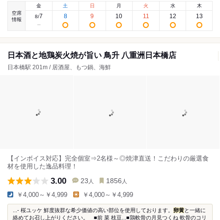
金
土
日
月
火
水
木
空席
7
8
9
10
11
12
13
8
/
情報
日本酒と地鶏炭火焼が旨い 鳥升 八重洲日本橋店
日本橋駅 201m / 居酒屋、もつ鍋、海鮮
【インボイス対応】完全個室⇒2名様～◎焼津直送！こだわりの厳選食
材を使用した逸品料理！
3.00
23
1856
人
人
￥4,000～￥4,999
￥4,000～￥4,999
...- 桜ユッケ 鮮度抜群な希少価値の高い部位を使用しております。
卵黄
と一緒に
絡めてお召し上がりください。 ■前 菜 枝豆...■鶏軟骨の月見つくね 軟骨のコリ