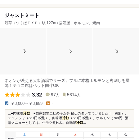
ジャストミート
浅草（つくばＥＸＰ）駅 127m / 居酒屋、ホルモン、焼肉
ネオンが映える大衆酒場でリーズナブルに本格ホルモンと肉刺しを堪
能！テラス席はペット同伴OK
3.32
97
5614
人
人
￥3,000～￥3,999
-
...■肉味噌
冷奴
■自家製甘エビのキムチ 秘伝のタレでつけました！...税別）、
チャンジャ（381円 税別）、肉味噌
冷奴
（381円 税別）、ホルモン（709円...酒
場メニューとしては、牛モツ煮込み、肉味噌
冷奴
...
土
日
月
火
水
木
金