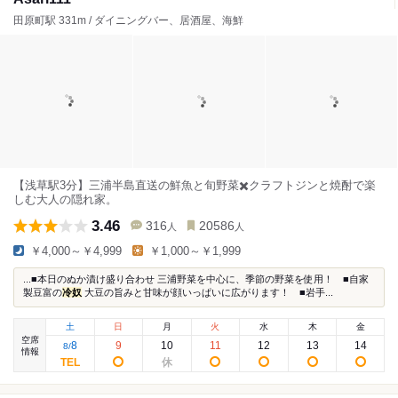
田原町駅 331m / ダイニングバー、居酒屋、海鮮
【浅草駅3分】三浦半島直送の鮮魚と旬野菜✖️クラフトジンと焼酎で楽
しむ大人の隠れ家。
3.46
316
20586
人
人
￥4,000～￥4,999
￥1,000～￥1,999
...■本日のぬか漬け盛り合わせ 三浦野菜を中心に、季節の野菜を使用！ ■自家
製豆富の
冷奴
大豆の旨みと甘味が顔いっぱいに広がります！ ■岩手...
土
日
月
火
水
木
金
空席
8
9
10
11
12
13
14
8
/
情報