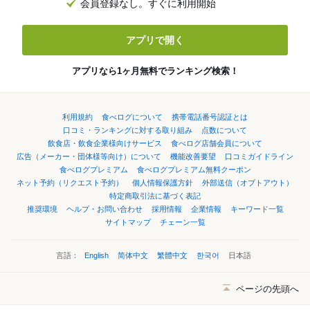
会員登録なし。すぐに利用開始
アプリで開く
アプリなら1ヶ月無料でランキング検索！
利用規約
食べログについて
携帯電話番号認証とは
口コミ・ランキングに対する取り組み
点数について
飲食店・飲食企業様向けサービス
食べログ店舗会員について
広告（メーカー・団体様等向け）について
機能改善要望
口コミガイドライン
食べログプレミアム
食べログプレミアム無料クーポン
ネット予約（リクエスト予約）
個人情報保護方針
外部送信（オプトアウト）
特定商取引法に基づく表記
推奨環境
ヘルプ・お問い合わせ
採用情報
企業情報
キーワード一覧
サイトマップ
チェーン一覧
言語：
English
简体中文
繁體中文
한국어
日本語
ページの先頭へ