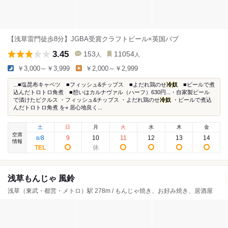
【浅草雷門徒歩8分】JGBA受賞クラフトビール×英国パブ
3.45
153
11054
人
人
￥3,000～￥3,999
￥2,000～￥2,999
...■塩昆布キャベツ ■フィッシュ&チップス ■よだれ鶏のせ
冷奴
■ビールで煮
込んだトロトロ角煮 ■想いはカルナヴァル（ハーフ）630円...・自家製ビール
で漬けたピクルス ・フィッシュ&チップス ・よだれ鶏のせ
冷奴
・ビールで煮込
んだトロトロ角煮 を⭐︎ 居心地良く...
土
日
月
火
水
木
金
空席
8
9
10
11
12
13
14
8
/
情報
浅草もんじゃ 風鈴
浅草（東武・都営・メトロ）駅 278m / もんじゃ焼き、お好み焼き、居酒屋