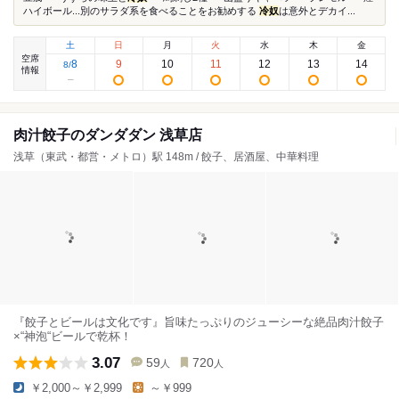
ハイボール...別のサラダ系を食べることをお勧めする
冷奴
は意外とデカイ...
土
日
月
火
水
木
金
空席
8
9
10
11
12
13
14
8
/
情報
肉汁餃子のダンダダン 浅草店
浅草（東武・都営・メトロ）駅 148m / 餃子、居酒屋、中華料理
『餃子とビールは文化です』旨味たっぷりのジューシーな絶品肉汁餃子
×“神泡“ビールで乾杯！
3.07
59
720
人
人
￥2,000～￥2,999
～￥999