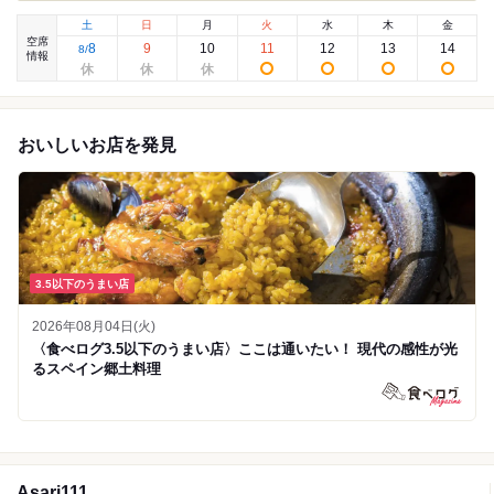
土
日
月
火
水
木
金
空席
8
9
10
11
12
13
14
8
/
情報
おいしいお店を発見
3.5以下のうまい店
2026年08月04日(火)
〈食べログ3.5以下のうまい店〉ここは通いたい！ 現代の感性が光
るスペイン郷土料理
Asari111