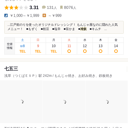
3.31
131
8076
人
人
￥1,000～￥1,999
～￥999
...江戸前のりを使ったオリジナルドレッシング！ もんじゃ屋なのに隠れた人気
メニュー！ ■もずく ■枝豆 ■塩辛 ■笹かま ■
冷奴
■キムチ ...
土
日
月
火
水
木
金
空席
8
9
10
11
12
13
14
8
/
情報
七五三
浅草（つくばＥＸＰ）駅 242m / もんじゃ焼き、お好み焼き、鉄板焼き