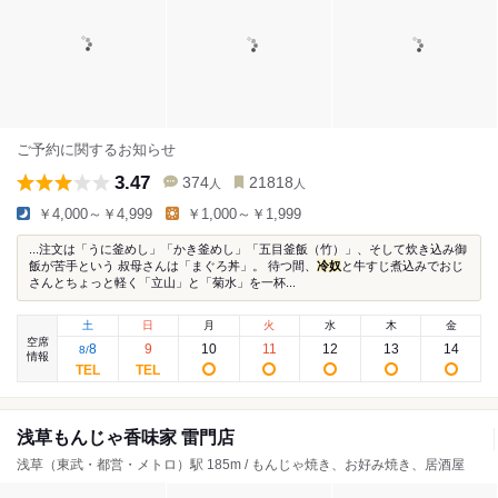
ご予約に関するお知らせ
3.47
374
21818
人
人
￥4,000～￥4,999
￥1,000～￥1,999
...注文は「うに釜めし」「かき釜めし」「五目釜飯（竹）」、そして炊き込み御
飯が苦手という 叔母さんは「まぐろ丼」。 待つ間、
冷奴
と牛すじ煮込みでおじ
さんとちょっと軽く「立山」と「菊水」を一杯...
土
日
月
火
水
木
金
空席
8
9
10
11
12
13
14
8
/
情報
浅草もんじゃ香味家 雷門店
浅草（東武・都営・メトロ）駅 185m / もんじゃ焼き、お好み焼き、居酒屋