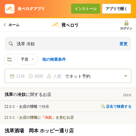
インストール
アプリで開く
ホーム
ログイン
変更
浅草 冷奴
予算
他の検索条件
日時
時間
人数
でネット予約
浅草
の
冷奴
に関する
お店
191
件
口コミ・お店の情報
で検索
店名で検索する
口コミ・お店の情報に
「冷奴」
を含むお店
浅草酒場 岡本 ホッピー通り店