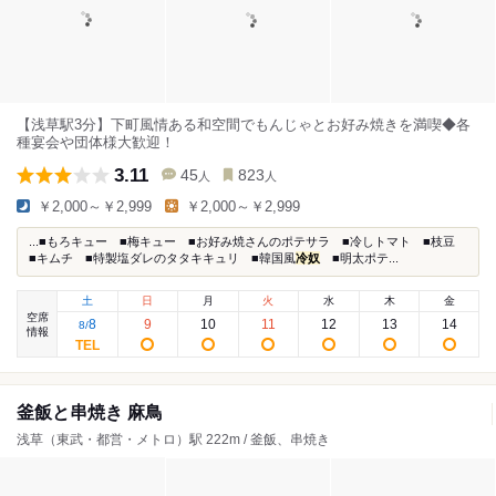
【浅草駅3分】下町風情ある和空間でもんじゃとお好み焼きを満喫◆各
種宴会や団体様大歓迎！
3.11
45
823
人
人
￥2,000～￥2,999
￥2,000～￥2,999
...■もろキュー ■梅キュー ■お好み焼さんのポテサラ ■冷しトマト ■枝豆
■キムチ ■特製塩ダレのタタキキュリ ■韓国風
冷奴
■明太ポテ...
土
日
月
火
水
木
金
空席
8
9
10
11
12
13
14
8
/
情報
釜飯と串焼き 麻鳥
浅草（東武・都営・メトロ）駅 222m / 釜飯、串焼き