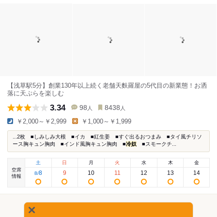
【浅草駅5分】創業130年以上続く老舗天麩羅屋の5代目の新業態！お洒
落に天ぷらを楽しむ
3.34
98
8438
人
人
￥2,000～￥2,999
￥1,000～￥1,999
...2枚 ■しみしみ大根 ■イカ ■紅生姜 ■すぐ出るおつまみ ■タイ風チリソ
ース胸キュン胸肉 ■インド風胸キュン胸肉 ■
冷奴
■スモークチ...
土
日
月
火
水
木
金
空席
8
9
10
11
12
13
14
8
/
情報