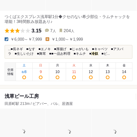
つくばエクスプレス浅草駅1分◆クセのない希少部位・ラムチャックを
堪能！3時間飲み放題あり♪
3.15
7
204
人
人
￥6,000～￥7,999
￥1,000～￥1,999
...■長ネギ ■なす ■エノキ ■厚揚げ ■じゃがいも ■キャベツ ■アスパ
ラ ■生しいたけ ■舞茸 ■■一品お料理 ■キムチ ■
冷奴
■ピ...
土
日
月
火
水
木
金
空席
8
9
10
11
12
13
14
8
/
情報
浅草ビール工房
田原町駅 213m / ビアバー、バル、居酒屋