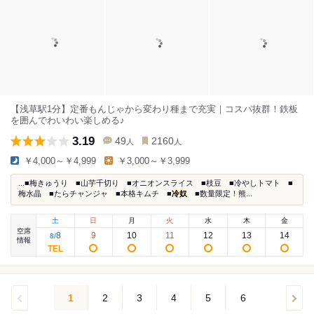
【浅草駅1分】定番もんじゃから変わり種まで充実｜コスパ抜群！鉄板
を囲んでわいわい楽しめる♪
3.19
49
2160
人
人
￥4,000～￥4,999
￥3,000～￥3,999
...■梅きゅうり ■山芋千切り ■オニオンスライス ■枝豆 ■冷やしトマト ■
梅水晶 ■たらチャンジャ ■本格キムチ ■
冷奴
■数量限定！熊...
土
日
月
火
水
木
金
空席
8
9
10
11
12
13
14
8
/
情報
1
2
3
4
5
6