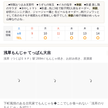
...■特製おつまみ支那竹 ■うずらの味玉 ■イカの塩辛 ■
冷奴
■倍盛 蒸し鶏
のサラダ ■冷やしトマト ■倍盛...先に3名で餃子間2人前をオーダー。
冷奴
、
砂肝のニンニク漬け、ジャージャー麺と 生ビールをオーダー...肉汁ジュワッと
そして衣のモチモチ相変わらず美味しい餃子でした
冷奴
の柚子胡椒がめっちゃ
山椒なのよね...
土
日
月
火
水
木
金
空席
8
9
10
11
12
13
14
8
/
情報
浅草もんじゃ てっぱん大吉
浅草（つくばＥＸＰ）駅 269m / もんじゃ焼き、お好み焼き、居酒屋
下町風情のある古民家でもんじゃを◆ここでしか食べれない「浅草のり
もんじゃ」をぜひ！