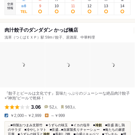
空席
8
9
10
11
12
13
14
8
/
情報
肉汁餃子のダンダダン かっぱ橋店
浅草（つくばＥＸＰ）駅 59m / 餃子、居酒屋、中華料理
『餃子とビールは文化です』旨味たっぷりのジューシーな絶品肉汁餃子
×“神泡“ビールで乾杯！
3.06
52
983
人
人
￥2,000～￥2,999
～￥999
...■特製おつまみ支那竹 ■うずらの味玉 ■イカの塩辛 ■
冷奴
■倍盛 蒸し鶏
のサラダ ■冷やしトマト ■倍盛...■自家製炙りチャーシュー ■俺たちの麻婆
豆腐 ■うずらの味玉と
冷奴
■馬刺し2種 ■山盛りキャベツ ■プレモル ■煙