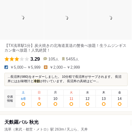
【TX浅草駅1分】炭火焼きの北海道直送の蟹食べ放題！生ラムジンギス
カン食べ放題！人気絶賛！
3.29
105
5455
人
人
￥5,000～￥5,999
￥2,000～￥2,999
...長沼丼(\980)をオーダーしました。 10分程で長沼丼がサーブされます。 長沼
丼にはお味噌汁と
冷奴
が付いています。 長沼丼の具材はピー...
土
日
月
火
水
木
金
空席
8
9
10
11
12
13
14
8
/
情報
天麩羅バル 秋光
浅草（東武・都営・メトロ）駅 263m / 天ぷら、天丼