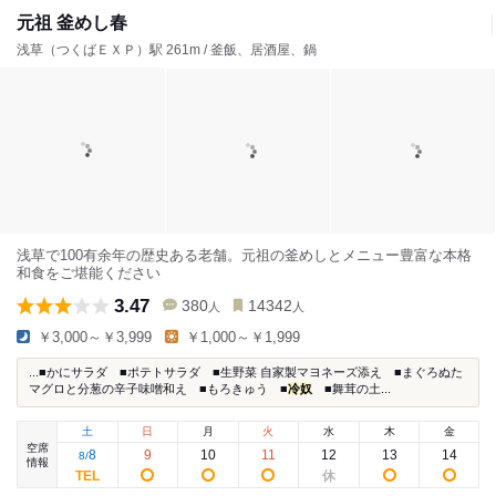
元祖 釜めし春
浅草（つくばＥＸＰ）駅 261m / 釜飯、居酒屋、鍋
浅草で100有余年の歴史ある老舗。元祖の釜めしとメニュー豊富な本格
和食をご堪能ください
3.47
380
14342
人
人
￥3,000～￥3,999
￥1,000～￥1,999
...■かにサラダ ■ポテトサラダ ■生野菜 自家製マヨネーズ添え ■まぐろぬた
マグロと分葱の辛子味噌和え ■もろきゅう ■
冷奴
■舞茸の土...
土
日
月
火
水
木
金
空席
8
9
10
11
12
13
14
8
/
情報