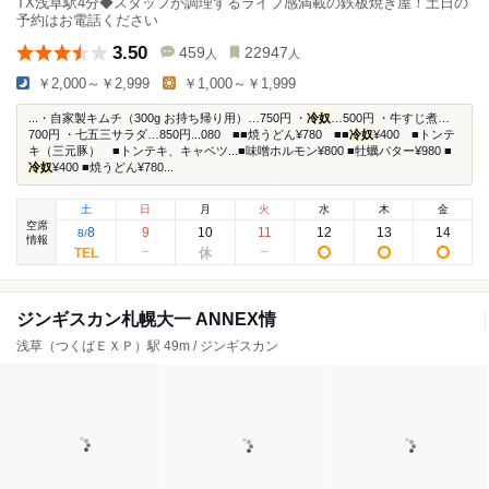
TX浅草駅4分◆スタッフが調理するライブ感満載の鉄板焼き屋！土日の
予約はお電話ください
3.50
459
22947
人
人
￥2,000～￥2,999
￥1,000～￥1,999
...・自家製キムチ（300g お持ち帰り用）…750円 ・
冷奴
…500円 ・牛すじ煮…
700円 ・七五三サラダ…850円...080 ■■焼うどん¥780 ■■
冷奴
¥400 ■トンテ
キ（三元豚） ■トンテキ、キャベツ...■味噌ホルモン¥800 ■牡蠣バター¥980 ■
冷奴
¥400 ■焼うどん¥780...
土
日
月
火
水
木
金
空席
8
9
10
11
12
13
14
8
/
情報
ジンギスカン札幌大一 ANNEX情
浅草（つくばＥＸＰ）駅 49m / ジンギスカン