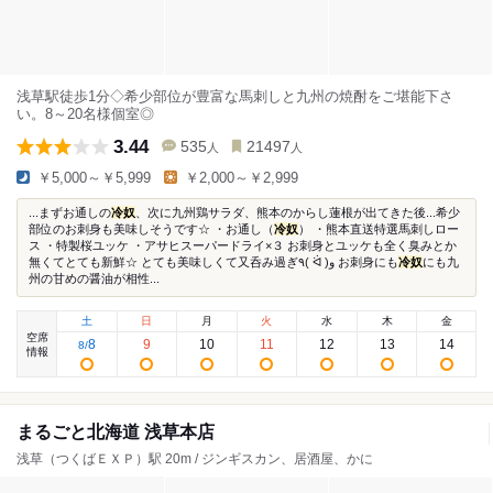
浅草駅徒歩1分◇希少部位が豊富な馬刺しと九州の焼酎をご堪能下さ
い。8～20名様個室◎
3.44
535
21497
人
人
￥5,000～￥5,999
￥2,000～￥2,999
...まずお通しの
冷奴
、次に九州鶏サラダ、熊本のからし蓮根が出てきた後...希少
部位のお刺身も美味しそうです☆ ・お通し（
冷奴
） ・熊本直送特選馬刺しロー
ス ・特製桜ユッケ ・アサヒスーパードライ×３ お刺身とユッケも全く臭みとか
無くてとても新鮮☆ とても美味しくて又呑み過ぎ٩( ᐛ )و お刺身にも
冷奴
にも九
州の甘めの醤油が相性...
土
日
月
火
水
木
金
空席
8
9
10
11
12
13
14
8
/
情報
まるごと北海道 浅草本店
浅草（つくばＥＸＰ）駅 20m / ジンギスカン、居酒屋、かに