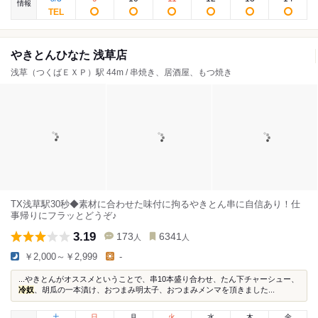
情報
やきとんひなた 浅草店
浅草（つくばＥＸＰ）駅 44m / 串焼き、居酒屋、もつ焼き
TX浅草駅30秒◆素材に合わせた味付に拘るやきとん串に自信あり！仕
事帰りにフラッとどうぞ♪
3.19
173
6341
人
人
￥2,000～￥2,999
-
...やきとんがオススメということで、串10本盛り合わせ、たん下チャーシュー、
冷奴
、胡瓜の一本漬け、おつまみ明太子、おつまみメンマを頂きました...
土
日
月
火
水
木
金