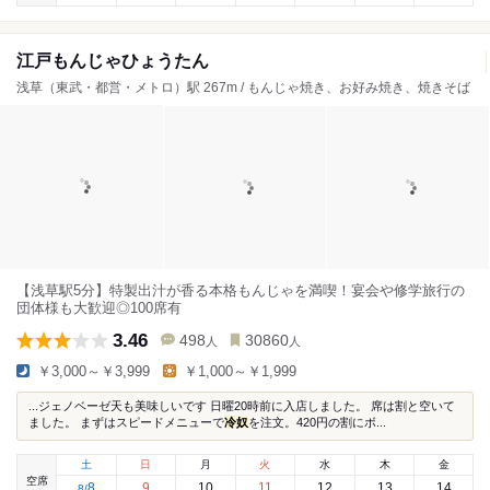
江戸もんじゃひょうたん
浅草（東武・都営・メトロ）駅 267m / もんじゃ焼き、お好み焼き、焼きそば
【浅草駅5分】特製出汁が香る本格もんじゃを満喫！宴会や修学旅行の
団体様も大歓迎◎100席有
3.46
498
30860
人
人
￥3,000～￥3,999
￥1,000～￥1,999
...ジェノベーゼ天も美味しいです 日曜20時前に入店しました。 席は割と空いて
ました。 まずはスピードメニューで
冷奴
を注文。420円の割にボ...
土
日
月
火
水
木
金
空席
8
9
10
11
12
13
14
8
/