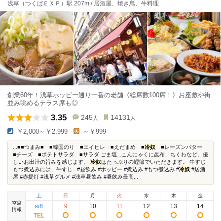
浅草（つくばＥＸＰ）駅 207m / 居酒屋、焼き鳥、牛料理
創業60年！浅草ホッピー通り一番の老舗《総席数100席！》お座敷や街
並み眺めるテラス席も◎
3.35
245
14131
人
人
￥2,000～￥2,999
～￥999
...■■つまみ■ ■韓国のり ■エイヒレ ■えだまめ ■
冷奴
■レーズンバター
■チーズ ■ポテトサラダ ■サラダ ごま塩...こんにゃくに昆布、ちくわなど。優
しいお出汁の旨みを感じます。
冷奴
はたっぷりの鰹節でいただきます。 牛すじ
もつ煮込みには、牛すじ...#昼飲み #ホッピー #煮込み #もつ煮込み #
冷奴
#居酒
屋 #赤提灯 #浅草グルメ #浅草昼飲み #昼飲み最高...
土
日
月
火
水
木
金
空席
8
9
10
11
12
13
14
8
/
情報