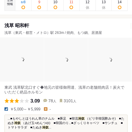
空席
8
9
10
11
12
13
14
8
/
情報
浅草 昭和軒
浅草（東武・都営・メトロ）駅 263m / 焼肉、もつ鍋、居酒屋
東武 浅草駅北口すぐ◆地元の皆様御用達、浅草の老舗焼肉店！炭火で
いただく絶品ホルモン
3.09
78
3101
人
人
￥5,000～￥5,999
-
...■もやしとほうれん草のナムル ■豚足 ■韓流
冷奴
（ピリ辛韓国酢みそ) ■た
ぬき
冷奴
（あげ玉+めんつゆ) ■韓国のり...■ざっくりキャベツ ■サンチュ ■
トマトサラダ ■たぬき
冷奴
...