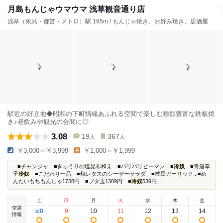
月島もんじゃウマウマ 浅草観音通り店
浅草（東武・都営・メトロ）駅 195m / もんじゃ焼き、お好み焼き、居酒屋
駅近の好立地◆昭和の下町情緒あふれる空間で楽しむ種類豊富な鉄板焼
き♪昼飲みや観光の合間に◎
3.08
19
367
人
人
￥3,000～￥3,999
￥1,000～￥1,999
...■チャンジャ ■きゅうりの塩昆布和え ■パリパリピーマン ■
冷奴
■青唐辛
子
冷奴
■こだわり一品 ■焼レタスのシーザーサラダ ■枝豆ガーリック...■め
んたいもちもんじゃ1738円 ■ブタ玉1309円 ■
冷奴
539円...
土
日
月
火
水
木
金
空席
8
9
10
11
12
13
14
8
/
情報