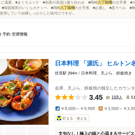
■生うに湯葉 ■まぐろユッケ ■旬菜の浅漬け盛り合わせ ■岡崎
八丁味噌
の土手煮 ■
 ■韓国海苔のいくらカナッペ ■岡崎
八丁味噌
の土手煮 ■お通し ■黒ラベル ■角
使用していて結構しっかりした味付けですが...
ト予約
空席情報
日本料理 「源氏」 ヒルトン
伏見駅 294m / 日本料理、天ぷら、鉄板焼き
会席、天ぷら、鉄板焼の独立したカウンタ
3.45
人
168
5
￥8,000～￥9,999
￥3,000～￥3,9
貯まる・使える
文句なし！極上の味と心温まるサービス