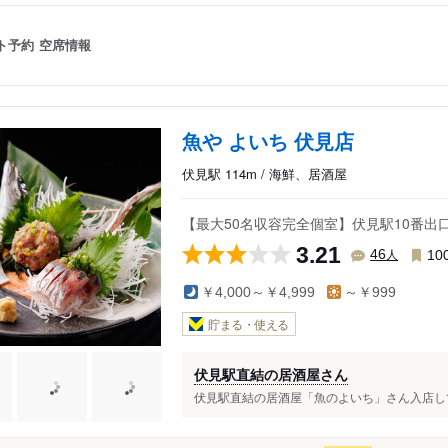
ト予約
空席情報
魚や よいち 伏見店
伏見駅 114m / 海鮮、居酒屋
【最大50名収容完全個室】伏見駅10番
3.21
人
46
10
￥4,000～￥4,999
～￥999
貯まる・使える
伏見駅直結の居酒屋さん
伏見駅直結の居酒屋「魚のよいち」さん入店して