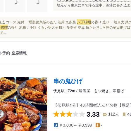
地元から東京に車で帰る途中、渋滞に巻き込まれ
800税込 コース 先付 ：燻製蛍烏賊のぬた 若芽 九条葱
八丁味噌
の香り 造り ：蛤真丈 菜の
丁味噌
の香り 木箱：小鉢 うるい明太子和え 多幸煮 空豆 鰆たたき...河豚の竜田
...
ト予約
空席情報
串の鬼ひげ
伏見駅 172m / 居酒屋、もつ焼き、串揚げ
【伏見駅1分】48時間煮込んだ名物【豚
3.33
人
112
4
￥3,000～￥3,999
-