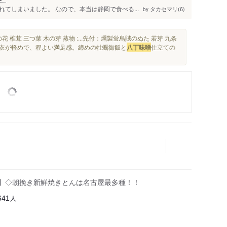
てしまいました。 なので、本当は静岡で食べる...
タカセマリ(6)
by
花 椎茸 三つ葉 木の芽 蒸物 :...先付：燻製蛍烏賊のぬた 若芽 九条
揚げは衣が軽めで、程よい満足感。締めの牡蠣御飯と
八丁味噌
仕立ての
足】◇朝挽き新鮮焼きとんは名古屋最多種！！
人
641