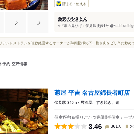
貯まる・使える
激安のやきとん
⭐️『串の鬼ひげ』伏見駅徒歩1分 @kushi.onihi
イタリアンレストランを複数経営するオーナーが陣頭指揮の下、挽き肉をピリ辛に炒め
ト予約
空席情報
葱屋 平吉 名古屋錦長者町店
伏見駅 345m / 居酒屋、すき焼き、鍋
個室座敷＆掘りごたつ完備!!半個室テーブ
3.46
人
361
2