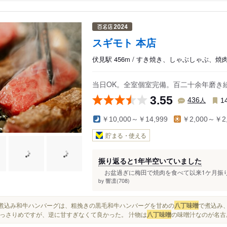
スギモト 本店
伏見駅 456m / すき焼き、しゃぶしゃぶ、焼
当日OK。全室個室完備。百二十余年磨き
3.55
人
436
1
￥10,000～￥14,999
￥2,000～￥2,
貯まる・使える
振り返ると1年半空いていました
お盆過ぎに梅田で焼肉を食べて以来1ケ月振り
響凛(708)
by
味噌煮込み和牛ハンバーグは、粗挽きの黒毛和牛ハンバーグを甘めの
八丁味噌
で煮込み
っさりめですが、逆に甘すぎなくて良かった。 汁物は
八丁味噌
の味噌汁なのが名古屋