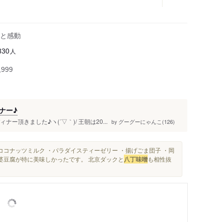
と感動
人
830
999
ナー♪
頂きました♪ヽ(´▽｀)/ 王朝は20...
グーグーにゃんこ(126)
by
ココナッツミルク ・パラダイスティーゼリー ・揚げごま団子 ・岡
麻婆豆腐が特に美味しかったです。 北京ダックと
八丁味噌
も相性抜