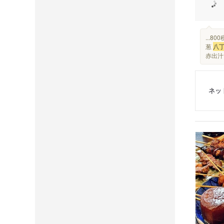
...
葱
八
赤出汁で
ネッ