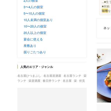
2人の個室
...
■本鮪
3〜4人の個室
味噌
を
5〜10人の個室
10人未満の個室あり
10〜20人の個室
ネッ
20人以上の個室
宴会に使える
座敷あり
掘りごたつあり
人気のエリア・ジャンル
名古屋ひつまぶし
名古屋居酒屋
名古屋ランチ
栄
ランチ
栄居酒屋
春日井ランチ
名古屋
栄
伏見