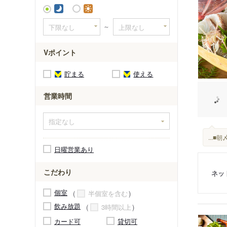
～
Vポイント
貯まる
使える
営業時間
...
日曜営業あり
こだわり
ネッ
個室
半個室を含む
飲み放題
3時間以上
カード可
貸切可