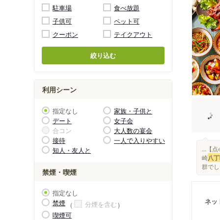
駐車場
食べ放題
子供可
ペット可
クーポン
テイクアウト
絞り込む
利用シーン
指定なし
家族・子供と
デート
女子会
合コン
大人数の宴会
接待
一人で入りやすい
...
知人・友人と
崎
八丁
群でした
禁煙・喫煙
指定なし
ネッ
禁煙
分煙を含む
喫煙可