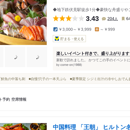
◆地下鉄伏見駅徒歩1分◆豪快な舟盛りや
3.43
人
204
6
￥3,000～￥3,999
～￥999
貯まる・使える
楽しいイベント付きで、盛り上がります
新歓で訪れました。 かつてこの手のイベントに
come-on(1988)
by
■朝〆鮮魚の中落ち刺 ■自慢!穴子の一本天ぷら ■夏季限定 シジミ出汁の冷やしおでん盛
ト予約
空席情報
中国料理 「王朝」 ヒルトン