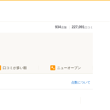
｜
934
227,091
店舗
口コミ
口コミが多い順
ニューオープン
点数について