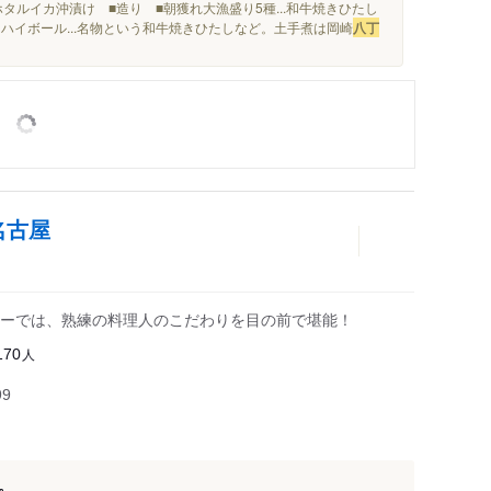
ホタルイカ沖漬け ■造り ■朝獲れ大漁盛り5種...和牛焼きひたし
ハイボール...名物という和牛焼きひたしなど。土手煮は岡崎
八丁
名古屋
ーでは、熟練の料理人のこだわりを目の前で堪能！
人
170
99
。