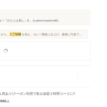
ge ✅『のどぶえ刺し』6...
pkemnmaster(483)
by
てから、
八丁味噌
を加え、カレー風味に仕上げ、最後に竹炭で...
ル席あり!クーポン利用で飲み放題２時間コースに!!
人
0986