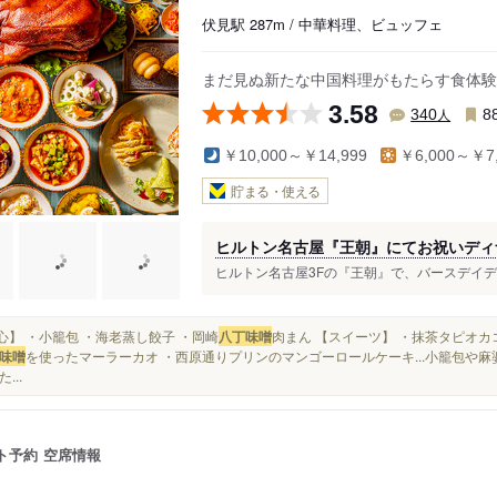
伏見駅 287m / 中華料理、ビュッフェ
まだ見ぬ新たな中国料理がもたらす食体験
3.58
人
340
8
￥10,000～￥14,999
￥6,000～￥7,
貯まる・使える
ヒルトン名古屋『王朝』にてお祝いディ
ヒルトン名古屋3Fの『王朝』で、バースデイディナー
【点心】 ・小籠包 ・海老蒸し餃子 ・岡崎
八丁味噌
肉まん 【スイーツ】 ・抹茶タピオカ
味噌
を使ったマーラーカオ ・西原通りプリンのマンゴーロールケーキ...小籠包や
...
ト予約
空席情報