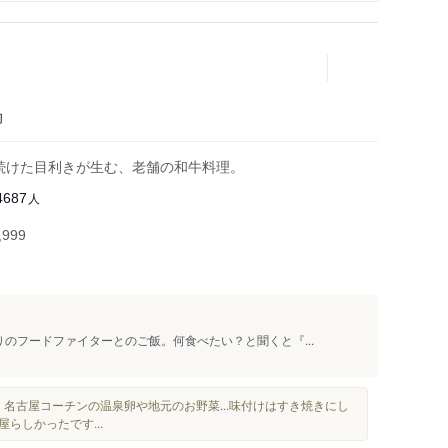
肉
続けた目利きが生む、老舗の和牛料理。
人
4687
999
のフードファイターとのご飯。何食べたい？と聞くと『...
、名古屋コーチンの温泉卵や地元のお野菜...味付けはすき焼きにし
らしかったです...