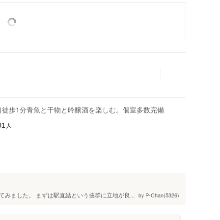
出口徒歩1分青魚と干物と吟醸酒を楽しむ。個室多数完備
人
01
みました。 まずは駅直結という抜群に立地が良...
P-Chan(5326)
by