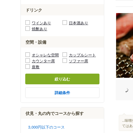
ドリンク
ワインあり
日本酒あり
焼酎あり
空間・設備
オシャレな空間
カップルシート
カウンター席
ソファー席
座敷
絞り込む
詳細条件
伏見・丸の内でコースから探す
...
てはあ
3,000円以下のコース