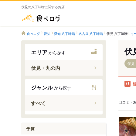
伏見の八丁味噌に関するお店
食べログ
食べログ
愛知
愛知 八丁味噌
名古屋 八丁味噌
キ
伏見 八丁味噌
伏
エリア
から探す
伏見
伏見・丸の内
伏見駅
ジャンル
から探す
丸の内駅
口コミ・
すべて
予算