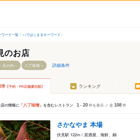
ーワード一覧
ハではじまるキーワード
見のお店
詳細条件
・丸の内
八丁味噌
標準
ランキング
【予約・PR店舗優先順】
八丁味噌
お店の情報に「
」を含むレストラン
1
～
20
件を表示
／
全
108
件
さかなやま 本場
伏見駅 122m / 居酒屋、海鮮、鍋