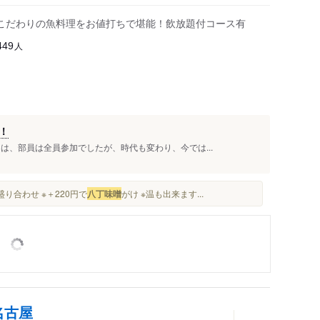
こだわりの魚料理をお値打ちで堪能！飲放題付コース有
人
449
！
は、部員は全員参加でしたが、時代も変わり、今では...
り合わせ ※＋220円で
八丁味噌
がけ ※温も出来ます...
名古屋