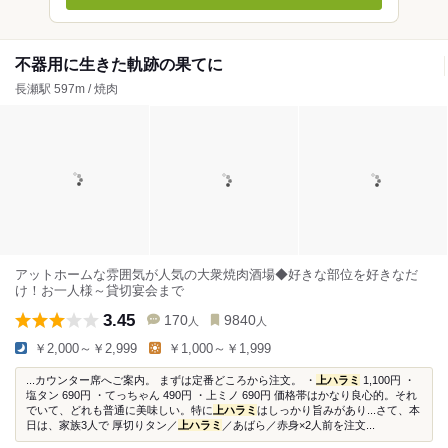
不器用に生きた軌跡の果てに
長瀬駅 597m / 焼肉
アットホームな雰囲気が人気の大衆焼肉酒場◆好きな部位を好きなだ
け！お一人様～貸切宴会まで
3.45
170
9840
人
人
￥2,000～￥2,999
￥1,000～￥1,999
...カウンター席へご案内。 まずは定番どころから注文。 ・
上ハラミ
1,100円 ・
塩タン 690円 ・てっちゃん 490円 ・上ミノ 690円 価格帯はかなり良心的。それ
でいて、どれも普通に美味しい。特に
上ハラミ
はしっかり旨みがあり...さて、本
日は、家族3人で 厚切りタン／
上ハラミ
／あばら／赤身×2人前を注文...