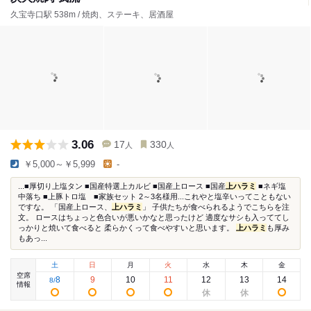
久宝寺口駅 538m / 焼肉、ステーキ、居酒屋
3.06
17
330
人
人
￥5,000～￥5,999
-
...■厚切り上塩タン ■国産特選上カルビ ■国産上ロース ■国産
上ハラミ
■ネギ塩
中落ち ■上豚トロ塩 ■家族セット 2～3名様用...これやと塩辛いってこともない
ですな。 「国産上ロース、
上ハラミ
」 子供たちが食べられるようでこちらを注
文。 ロースはちょっと色合いが悪いかなと思ったけど 適度なサシも入っててし
っかりと焼いて食べると 柔らかくって食べやすいと思います。
上ハラミ
も厚み
もあっ...
土
日
月
火
水
木
金
空席
8
9
10
11
12
13
14
8
/
情報