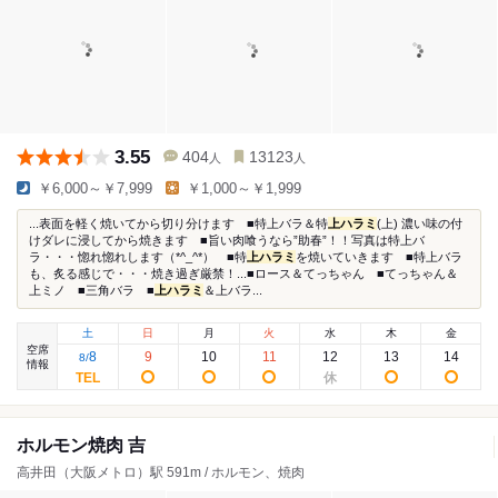
3.55
404
13123
人
人
￥6,000～￥7,999
￥1,000～￥1,999
...表面を軽く焼いてから切り分けます ■特上バラ＆特
上ハラミ
(上) 濃い味の付
けダレに浸してから焼きます ■旨い肉喰うなら”助春”！！写真は特上バ
ラ・・・惚れ惚れします（*^_^*） ■特
上ハラミ
を焼いていきます ■特上バラ
も、炙る感じで・・・焼き過ぎ厳禁！...■ロース＆てっちゃん ■てっちゃん＆
上ミノ ■三角バラ ■
上ハラミ
＆上バラ...
土
日
月
火
水
木
金
空席
8
9
10
11
12
13
14
8
/
情報
ホルモン焼肉 吉
高井田（大阪メトロ）駅 591m / ホルモン、焼肉