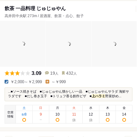
飲茶 一品料理 じゅじゅやん
高井田中央駅 273m / 居酒屋、飲茶・点心、餃子
3.09
19
432
人
人
￥2,000～￥2,999
～￥999
...■ソース焼きそば ■じゅじゅやん懐かしい一品 ■じゅじゅやんサラダ 海鮮サ
ラダです ■だし巻き玉子 ■トリュフ香る創作ピザ ■
上ハラミ
野菜炒め...
土
日
月
火
水
木
金
空席
8
9
10
11
12
13
14
8
/
情報