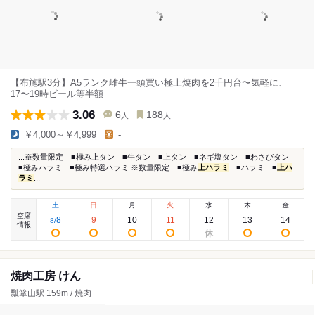
【布施駅3分】A5ランク雌牛一頭買い極上焼肉を2千円台〜気軽に、
17〜19時ビール等半額
3.06
6
188
人
人
￥4,000～￥4,999
-
...※数量限定 ■極み上タン ■牛タン ■上タン ■ネギ塩タン ■わさびタン
■極みハラミ ■極み特選ハラミ ※数量限定 ■極み
上ハラミ
■ハラミ ■
上ハ
ラミ
...
土
日
月
火
水
木
金
空席
8
9
10
11
12
13
14
8
/
情報
焼肉工房 けん
瓢箪山駅 159m / 焼肉