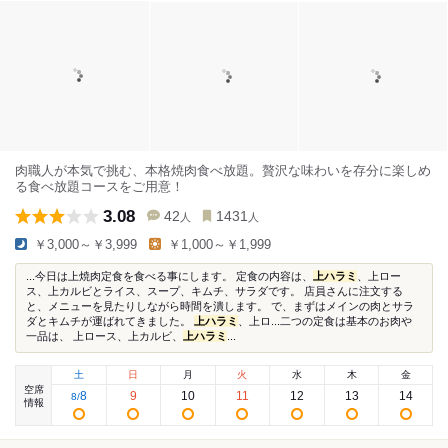
肉職人が本気で挑む、本格焼肉食べ放題。贅沢な味わいを存分に楽しめ
る食べ放題コースをご用意！
3.08
42
1431
人
人
￥3,000～￥3,999
￥1,000～￥1,999
...今日は上焼肉定食を食べる事にします。 定食の内容は、
上ハラミ
、上ロー
ス、上カルビとライス、スープ、キムチ、サラダです。 店員さんに注文する
と、メニューを見たりしながら時間を潰します。 で、まずはメインの肉とサラ
ダとキムチが運ばれてきました。
上ハラミ
、上ロ...二つの定食は基本のお肉や
一品は、 上ロース、上カルビ、
上ハラミ
...
土
日
月
火
水
木
金
空席
8
9
10
11
12
13
14
8
/
情報