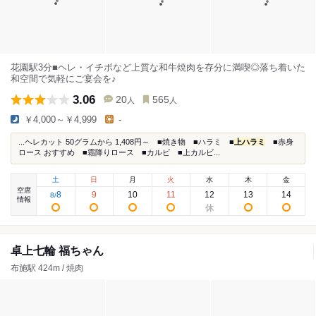
花園駅3分■ヘレ・イチボなど上質な和牛焼肉を存分に満喫◎落ち着いた
和空間で気軽にご宴会を♪
3.06
20
565
人
人
￥4,000～￥4,999
-
...ヘレカット 50グラムから 1,408円～ ■焼き物 ■ハラミ ■
上ハラミ
■赤身
ロース おすすめ ■霜降りロース ■カルビ ■上カルビ...
土
日
月
火
水
木
金
空席
8
9
10
11
12
13
14
8
/
情報
卓上七輪 福ちゃん
布施駅 424m / 焼肉