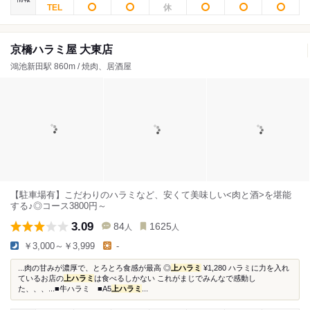
京橋ハラミ屋 大東店
鴻池新田駅 860m / 焼肉、居酒屋
【駐車場有】こだわりのハラミなど、安くて美味しい<肉と酒>を堪能
する♪◎コース3800円～
3.09
84
1625
人
人
￥3,000～￥3,999
-
...肉の甘みが濃厚で、とろとろ食感が最高 ◎
上ハラミ
¥1,280 ハラミに力を入れ
ているお店の
上ハラミ
は食べるしかない これがまじでみんなで感動し
た、、、...■牛ハラミ ■A5
上ハラミ
...