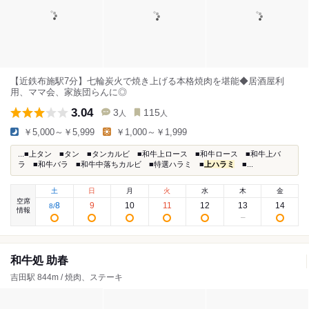
【近鉄布施駅7分】七輪炭火で焼き上げる本格焼肉を堪能◆居酒屋利
用、ママ会、家族団らんに◎
3.04
3
115
人
人
￥5,000～￥5,999
￥1,000～￥1,999
...■上タン ■タン ■タンカルビ ■和牛上ロース ■和牛ロース ■和牛上バ
ラ ■和牛バラ ■和牛中落ちカルビ ■特選ハラミ ■
上ハラミ
■...
土
日
月
火
水
木
金
空席
8
9
10
11
12
13
14
8
/
情報
和牛処 助春
吉田駅 844m / 焼肉、ステーキ