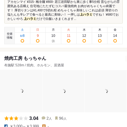
アカセンマイ ¥315- 梅冷麺 ¥800- 若江岩田駅から東に歩く事5分程 昔ながらの雰
囲気ある店構え 住宅地にたたずむコスパ最強焼肉 お肉がめちゃくちゃ綺麗で
す！ 厚切りタンは¥1,400で5切れ程 めちゃくちゃ美味しいこれは必須 薄切りの
塩たんも半レアで食べると最高に美味い！ 一押しは
上ハラミ
ですね！ ¥680でお
かしいやろ
上ハラミ
だけで白飯いきまくれます...
土
日
月
火
水
木
金
空席
8
9
10
11
12
13
14
8
/
情報
焼肉工房 もっちゃん
布施駅 528m / 焼肉、ホルモン、居酒屋
3.04
2
96
人
人
￥3,000～￥3,999
-