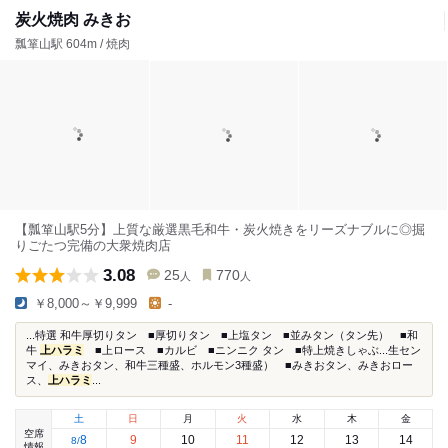
炭火焼肉 みきお
瓢箪山駅 604m / 焼肉
【瓢箪山駅5分】上質な厳選黒毛和牛・炭火焼きをリーズナブルに◎掘
りごたつ完備の大衆焼肉店
3.08
25
770
人
人
￥8,000～￥9,999
-
...特選 和牛厚切りタン ■厚切りタン ■上塩タン ■並みタン（タン先） ■和
牛
上ハラミ
■上ロース ■カルビ ■ニンニク タン ■特上焼きしゃぶ...生セン
マイ、みきおタン、和牛三種盛、ホルモン3種盛） ■みきおタン、みきおロー
ス、
上ハラミ
...
土
日
月
火
水
木
金
空席
8
9
10
11
12
13
14
8
/
情報