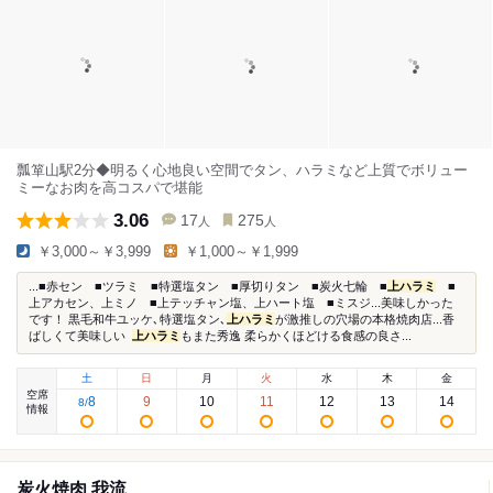
瓢箪山駅2分◆明るく心地良い空間でタン、ハラミなど上質でボリュー
ミーなお肉を高コスパで堪能
3.06
17
275
人
人
￥3,000～￥3,999
￥1,000～￥1,999
...■赤セン ■ツラミ ■特選塩タン ■厚切りタン ■炭火七輪 ■
上ハラミ
■
上アカセン、上ミノ ■上テッチャン塩、上ハート塩 ■ミスジ...美味しかった
です！ 黒毛和牛ユッケ､特選塩タン､
上ハラミ
が激推しの穴場の本格焼肉店...香
ばしくて美味しい ⁡
上ハラミ
もまた秀逸 柔らかくほどける食感の良さ...
土
日
月
火
水
木
金
空席
8
9
10
11
12
13
14
8
/
情報
炭火焼肉 我流