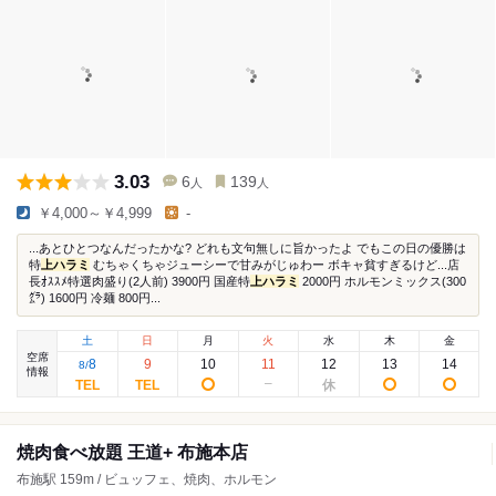
3.03
6
139
人
人
￥4,000～￥4,999
-
...あとひとつなんだったかな? どれも文句無しに旨かったよ でもこの日の優勝は
特
上ハラミ
むちゃくちゃジューシーで甘みがじゅわー ボキャ貧すぎるけど...店
長ｵｽｽﾒ特選肉盛り(2人前) 3900円 国産特
上ハラミ
2000円 ホルモンミックス(300
㌘) 1600円 冷麺 800円...
土
日
月
火
水
木
金
空席
8
9
10
11
12
13
14
8
/
情報
焼肉食べ放題 王道+ 布施本店
布施駅 159m / ビュッフェ、焼肉、ホルモン