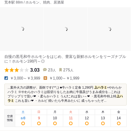
荒本駅 88m / ホルモン、焼肉、居酒屋
自慢の黒毛和牛ホルモンをはじめ、豊富な新鮮ホルモンをリーズナブル
に！ホルモン198円～◎
3.03
23
275
人
人
￥3,000～￥3,999
￥1,000～￥1,999
...案外火力の調整が、面倒です(^^;;) ■牛ハラミ定食 1,290円
上ハラミ
+やわらか
ハラミ ※やわらかハラミは筋切りをしたお肉に牛脂及びうまみ成分を...これは
プリップリで旨い❤ ・柔らかハラミ うん❗これは旨い～❤ ・黒毛和牛特上特
上ハ
ラミ
これも旨い❤ ・カルビ 焼いたら牛丼みたいに 成っちゃったぞ...
土
日
月
火
水
木
金
空席
8
9
10
11
12
13
14
8
/
情報