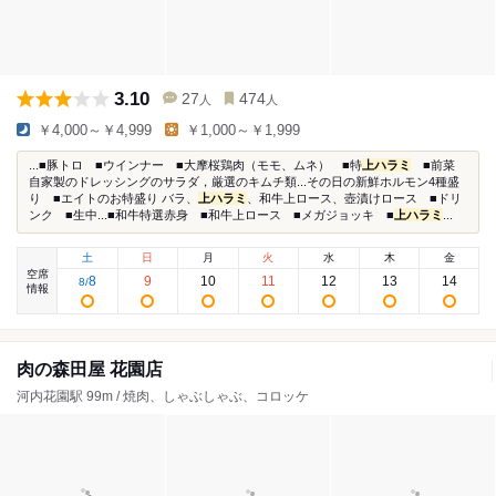
3.10
27
474
人
人
￥4,000～￥4,999
￥1,000～￥1,999
...■豚トロ ■ウインナー ■大摩桜鶏肉（モモ、ムネ） ■特
上ハラミ
■前菜
自家製のドレッシングのサラダ，厳選のキムチ類...その日の新鮮ホルモン4種盛
り ■エイトのお特盛り バラ、
上ハラミ
、和牛上ロース、壺漬けロース ■ドリ
ンク ■生中...■和牛特選赤身 ■和牛上ロース ■メガジョッキ ■
上ハラミ
...
土
日
月
火
水
木
金
空席
8
9
10
11
12
13
14
8
/
情報
肉の森田屋 花園店
河内花園駅 99m / 焼肉、しゃぶしゃぶ、コロッケ