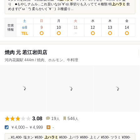
り ■もやしナムル...これ旨いな(о´∀`о) 厚切りも入ってて４種類 特
上ハラミ
飲
めます(*´ω｀*) 柔らかい( ´∀｀) ３種盛り...
土
日
月
火
水
木
金
空席
8
9
10
11
12
13
14
8
/
情報
焼肉 元 若江岩田店
河内花園駅 444m / 焼肉、ホルモン、牛料理
3.08
19
546
人
人
￥4,000～￥4,999
-
...¥1,400- 塩タン ¥630-
上ハラミ
¥630- 上バラ ¥680- 上ミノ ¥530- ツラミ ¥390-