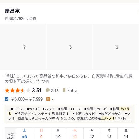
慶昌苑
長瀬駅 792m / 焼肉
“旨味”にこだわった高品質な和牛と秘伝のタレ、自家製料理に舌鼓◎最
大40名可の掘りごたつ有
3.51
28
756
人
人
￥6,000～￥7,999
-
...■ロース ■カルビ ■ハラミ ■特選上ロース ■特選上カルビ ■特選
上ハラ
ミ
■特選ザブトンステーキ 数量限定！ ■中落ちカルビ ■ねぎどっかん ■ツ
ラミ...慶昌苑ねぎどっかん 980 円 をはじめ、数量限定の特選
上ハラミ
1,480円 ...
土
日
月
火
水
木
金
空席
8
9
10
11
12
13
14
8
/
情報