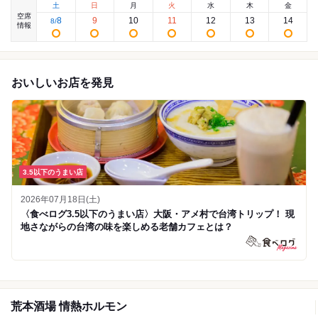
土
日
月
火
水
木
金
空席
8
9
10
11
12
13
14
8
/
情報
おいしいお店を発見
3.5以下のうまい店
2026年07月18日(土)
〈食べログ3.5以下のうまい店〉大阪・アメ村で台湾トリップ！ 現
地さながらの台湾の味を楽しめる老舗カフェとは？
荒本酒場 情熱ホルモン