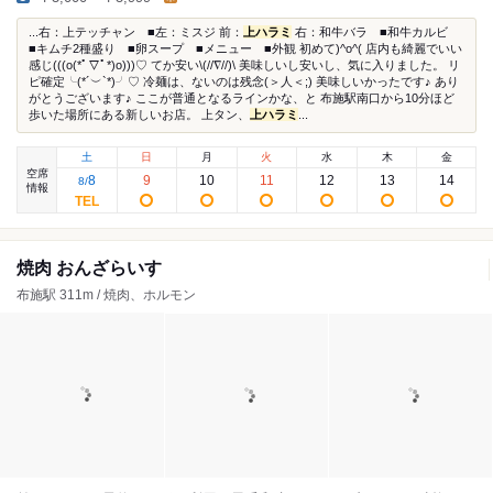
...右：上テッチャン ■左：ミスジ 前：
上ハラミ
右：和牛バラ ■和牛カルビ
■キムチ2種盛り ■卵スープ ■メニュー ■外観 初めて)^o^( 店内も綺麗でいい
感じ(((o(*ﾟ▽ﾟ*)o)))♡ てか安い\(//∇//)\ 美味しいし安いし、気に入りました。 リ
ピ確定╰(*´︶`*)╯♡ 冷麺は、ないのは残念(＞人＜;) 美味しいかったです♪ あり
がとうございます♪ ここが普通となるラインかな、と 布施駅南口から10分ほど
歩いた場所にある新しいお店。 上タン、
上ハラミ
...
土
日
月
火
水
木
金
空席
8
9
10
11
12
13
14
8
/
情報
焼肉 おんざらいす
布施駅 311m / 焼肉、ホルモン