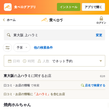
インストール
アプリで開く
ホーム
ログイン
変更
東大阪 上ハラミ
予算
他の検索条件
日時
時間
人数
でネット予約
東大阪
の
上ハラミ
に関する
お店
61
件
口コミ・お店の情報
で検索
店名で検索する
口コミ・お店の情報に
「上ハラミ」
を含むお店
焼肉ホルちゃん