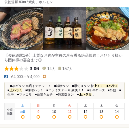
俊徳道駅 83m / 焼肉、ホルモン
【俊徳道駅1分】上質なお肉が主役の炭火香る絶品焼肉！おひとり様か
ら団体様の宴会まで◎
3.06
14
157
人
人
￥4,000～￥4,999
-
...■ネギタン 当店イチオシ！！ ■味噌タン ■厚切りタン 特
上！！ ■ハラミ
■
上ハラミ
■味噌ハラミ ■ハラミステーキ 豪快！！ ■和牛ロース...■外観 ■
生中 ■マッコリ ■白菜キムチ ■特選塩タン ■
上ハラミ
...
土
日
月
火
水
木
金
空席
8
9
10
11
12
13
14
8
/
情報