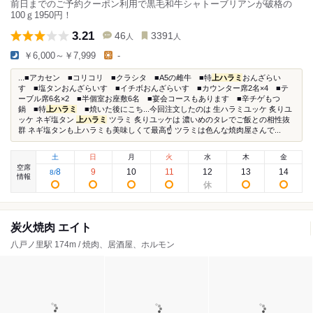
前日までのご予約クーポン利用で黒毛和牛シャトーブリアンが破格の
100ｇ1950円！
3.21
46
3391
人
人
￥6,000～￥7,999
-
...■アカセン ■コリコリ ■クラシタ ■A5の雌牛 ■特
上ハラミ
おんざらい
す ■塩タンおんざらいす ■イチボおんざらいす ■カウンター席2名×4 ■テ
ーブル席6名×2 ■半個室お座敷6名 ■宴会コースもあります ■辛チゲもつ
鍋 ■特
上ハラミ
■焼いた後にこち...今回注文したのは 生ハラミユッケ 炙りユ
ッケ ネギ塩タン
上ハラミ
ツラミ 炙りユッケは 濃いめのタレでご飯との相性抜
群 ネギ塩タンも上ハラミも美味しくて最高☝️ ツラミは色んな焼肉屋さんで...
土
日
月
火
水
木
金
空席
8
9
10
11
12
13
14
8
/
情報
炭火焼肉 エイト
八戸ノ里駅 174m / 焼肉、居酒屋、ホルモン