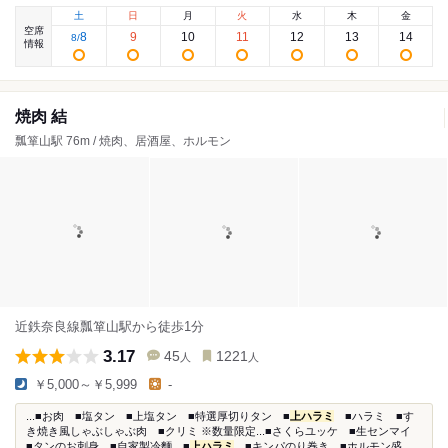
土
日
月
火
水
木
金
空席
8
9
10
11
12
13
14
8
/
情報
焼肉 結
瓢箪山駅 76m / 焼肉、居酒屋、ホルモン
近鉄奈良線瓢箪山駅から徒歩1分
3.17
45
1221
人
人
￥5,000～￥5,999
-
...■お肉 ■塩タン ■上塩タン ■特選厚切りタン ■
上ハラミ
■ハラミ ■す
き焼き風しゃぶしゃぶ肉 ■クリミ ※数量限定...■さくらユッケ ■生センマイ
■タンのお刺身 ■自家製冷麵 ■
上ハラミ
■キンパのり巻き ■ホルモン盛