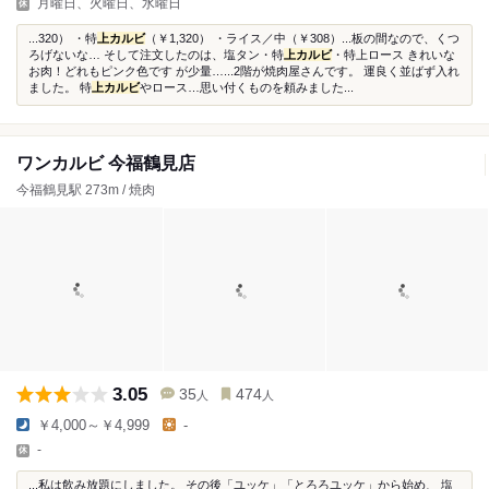
月曜日、火曜日、水曜日
...320） ・特
上カルビ
（￥1,320） ・ライス／中（￥308）...板の間なので、くつ
ろげないな… そして注文したのは、塩タン・特
上カルビ
・特上ロース きれいな
お肉！どれもピンク色です が少量…...2階が焼肉屋さんです。 運良く並ばず入れ
ました。 特
上カルビ
やロース…思い付くものを頼みました...
ワンカルビ 今福鶴見店
今福鶴見駅 273m / 焼肉
3.05
35
474
人
人
￥4,000～￥4,999
-
-
...私は飲み放題にしました。 その後「ユッケ」「とろろユッケ」から始め、 塩