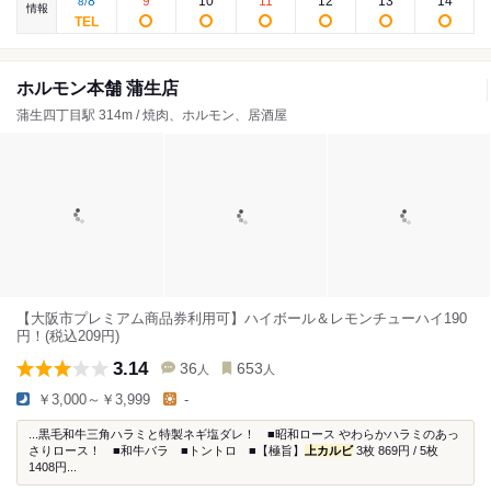
8
9
10
11
12
13
14
8
/
情報
ホルモン本舗 蒲生店
蒲生四丁目駅 314m / 焼肉、ホルモン、居酒屋
【大阪市プレミアム商品券利用可】ハイボール＆レモンチューハイ190
円！(税込209円)
3.14
36
653
人
人
￥3,000～￥3,999
-
...黒毛和牛三角ハラミと特製ネギ塩ダレ！ ■昭和ロース やわらかハラミのあっ
さりロース！ ■和牛バラ ■トントロ ■【極旨】
上カルビ
3枚 869円 / 5枚
1408円...