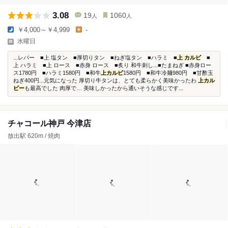
3.08
19
1060
人
人
￥4,000～￥4,999
-
水曜日
...レバー ■上 塩タン ■厚切りタン ■ねぎ塩タン ■ハラミ ■
上 カルビ
■
上 ハラミ ■上 ロース ■赤身 ロース ■炙り 和牛刺し...■たまねぎ ■赤身ロー
ス1780円 ■ハラミ1580円 ■和牛
上カルビ
1580円 ■和牛冷麺980円 ■甘酢玉
ねぎ400円...元気になった 厚切り牛タンは、とても柔らかく美味かったわ
上カル
ビー
も最高でした 肉厚で… 美味しかったから通いそうな感じです...
チャコール神戸 今津店
放出駅 620m / 焼肉