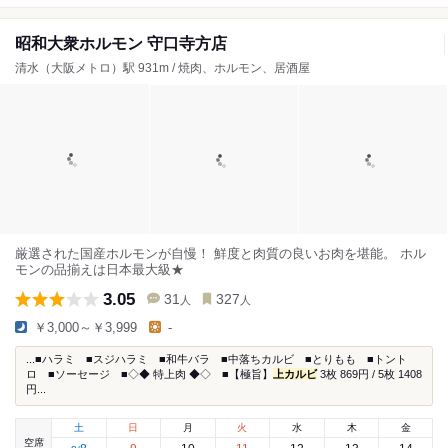
昭和大衆ホルモン 守口寺方店
清水（大阪メトロ）駅 931m / 焼肉、ホルモン、居酒屋
厳選された国産ホルモンが自慢！ 鮮度と肉質の良いお肉を堪能。 ホル
モンの品揃えは日本最大級★
3.05
31
327
人
人
￥3,000～￥3,999
-
...■ハラミ ■スジハラミ ■和牛バラ ■中落ちカルビ ■とりもも ■トント
ロ ■ソーセージ ■◇◆ 特上肉 ◆◇ ■【極旨】
上カルビ
3枚 869円 / 5枚 1408
円...
土
日
月
火
水
木
金
空席