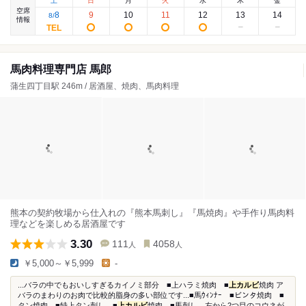
土
日
月
火
水
木
金
空席
8
9
10
11
12
13
14
8
/
情報
馬肉料理専門店 馬郎
蒲生四丁目駅 246m / 居酒屋、焼肉、馬肉料理
熊本の契約牧場から仕入れの『熊本馬刺し』『馬焼肉』や手作り馬肉料
理などを楽しめる居酒屋です
3.30
111
4058
人
人
￥5,000～￥5,999
-
...バラの中でもおいしすぎるカイノミ部分 ■上ハラミ焼肉 ■
上カルビ
焼肉 ア
バラのまわりのお肉で比較的脂身の多い部位です...■馬ｳｨﾝﾅｰ ■ビンタ焼肉 ■
タン焼肉 ■特上タン刺し ■
上カルビ
焼肉 ■馬刺し。左から2つ目のコウネが