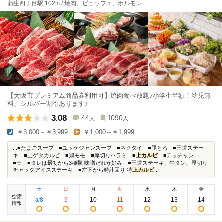
蒲生四丁目駅 102m / 焼肉、ビュッフェ、ホルモン
【大阪市プレミアム商品券利用可】焼肉食べ放題♪小学生半額！幼児無
料、シルバー割引あります♪
3.08
44
1090
人
人
￥3,000～￥3,999
￥1,000～￥1,999
...■たまごスープ ■ユッケジャンスープ ■ネクタイ ■豚とろ ■王道ステー
キ ■上ゲタカルビ ■鶏モモ ■厚切りハラミ ■
上カルビ
■テッチャン
■☆ ■タレは最初から3種類 味噌だれが好み ■王道ステーキ、牛タン、厚切り
チャックアイスステーキ ■左下から時計回り 特
上カルビ
...
土
日
月
火
水
木
金
空席
8
9
10
11
12
13
14
8
/
情報