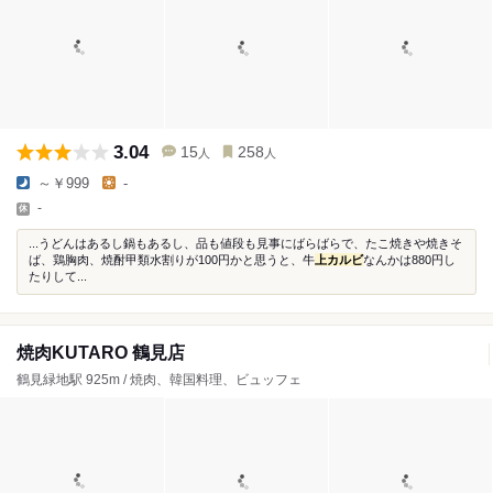
3.04
15
258
人
人
～￥999
-
-
...うどんはあるし鍋もあるし、品も値段も見事にばらばらで、たこ焼きや焼きそ
ば、鶏胸肉、焼酎甲類水割りが100円かと思うと、牛
上カルビ
なんかは880円し
たりして...
焼肉KUTARO 鶴見店
鶴見緑地駅 925m / 焼肉、韓国料理、ビュッフェ