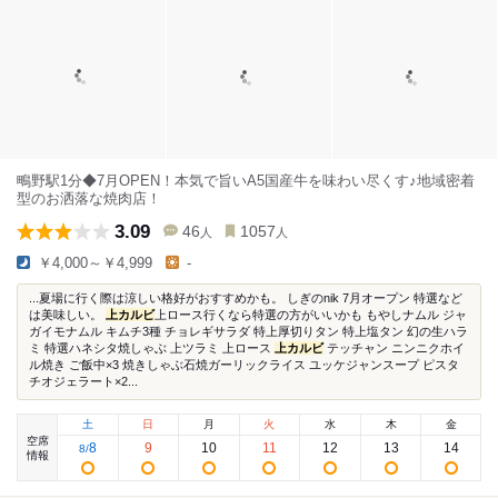
鴫野駅1分◆7月OPEN！本気で旨いA5国産牛を味わい尽くす♪地域密着
型のお洒落な焼肉店！
3.09
46
1057
人
人
￥4,000～￥4,999
-
...夏場に行く際は涼しい格好がおすすめかも。 しぎのnik 7月オープン 特選など
は美味しい。
上カルビ
上ロース行くなら特選の方がいいかも もやしナムル ジャ
ガイモナムル キムチ3種 チョレギサラダ 特上厚切りタン 特上塩タン 幻の生ハラ
ミ 特選ハネシタ焼しゃぶ 上ツラミ 上ロース
上カルビ
テッチャン ニンニクホイ
ル焼き ご飯中×3 焼きしゃぶ石焼ガーリックライス ユッケジャンスープ ピスタ
チオジェラート×2...
土
日
月
火
水
木
金
空席
8
9
10
11
12
13
14
8
/
情報