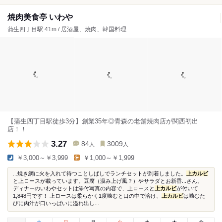
焼肉美食亭 いわや
蒲生四丁目駅 41m / 居酒屋、焼肉、韓国料理
【蒲生四丁目駅徒歩3分】創業35年◎青森の老舗焼肉店が関西初出
店！！
3.27
84
3009
人
人
￥3,000～￥3,999
￥1,000～￥1,999
...焼き網に火を入れて待つことしばしでランチセットが到着しました。
上カルビ
と上ロースが載っています。豆腐（汲み上げ風？）やサラダとお新香...さん。
ディナーのいわやセットは添付写真の内容で、上ロースと
上カルビ
が付いて
1,848円です！ 上ロースは柔らかく1度噛むと口の中で溶け、
上カルビ
は噛むた
びに肉汁が口いっぱいに溢れ出し...