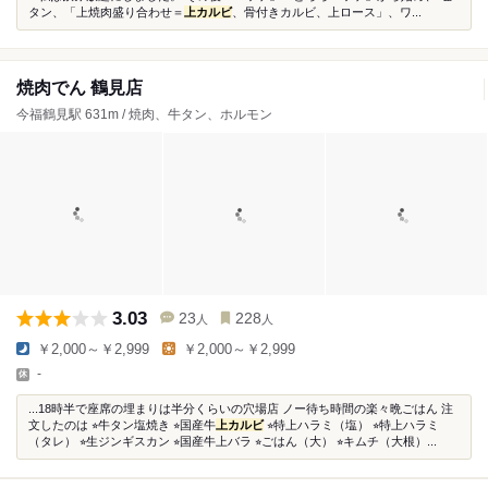
タン、「上焼肉盛り合わせ＝
上カルビ
、骨付きカルビ、上ロース」、ワ...
焼肉でん 鶴見店
今福鶴見駅 631m / 焼肉、牛タン、ホルモン
3.03
23
228
人
人
￥2,000～￥2,999
￥2,000～￥2,999
-
...18時半で座席の埋まりは半分くらいの穴場店 ノー待ち時間の楽々晩ごはん 注
文したのは ⭐︎牛タン塩焼き ⭐︎国産牛
上カルビ
⭐︎特上ハラミ（塩） ⭐︎特上ハラミ
（タレ） ⭐︎生ジンギスカン ⭐︎国産牛上バラ ⭐︎ごはん（大） ⭐︎キムチ（大根）...