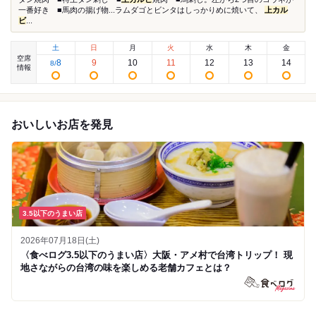
一番好き ■馬肉の揚げ物...ラムダゴとビンタはしっかりめに焼いて、
上カル
ビ
...
土
日
月
火
水
木
金
空席
8
9
10
11
12
13
14
8
/
情報
おいしいお店を発見
3.5以下のうまい店
2026年07月18日(土)
〈食べログ3.5以下のうまい店〉大阪・アメ村で台湾トリップ！ 現
地さながらの台湾の味を楽しめる老舗カフェとは？