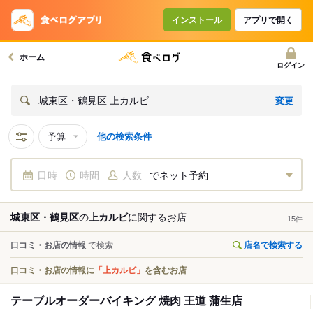
インストール
アプリで開く
ホーム
ログイン
変更
城東区・鶴見区 上カルビ
予算
他の検索条件
日時
時間
人数
でネット予約
城東区・鶴見区
の
上カルビ
に関する
お店
15
件
口コミ・お店の情報
で検索
店名で検索する
口コミ・お店の情報に
「上カルビ」
を含むお店
テーブルオーダーバイキング 焼肉 王道 蒲生店