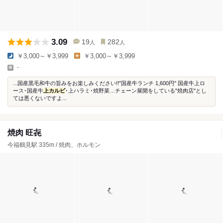
3.09
19
282
人
人
￥3,000～￥3,999
￥3,000～￥3,999
-
...国産黒毛和牛の旨みをお楽しみください!!"国産牛ランチ 1,600円" 国産牛上ロ
ース･国産牛
上カルビ
･上ハラミ･焼野菜…チェーン展開をしている"焼肉店"とし
ては悪くないですよ...
焼肉 旺㐂
今福鶴見駅 335m / 焼肉、ホルモン