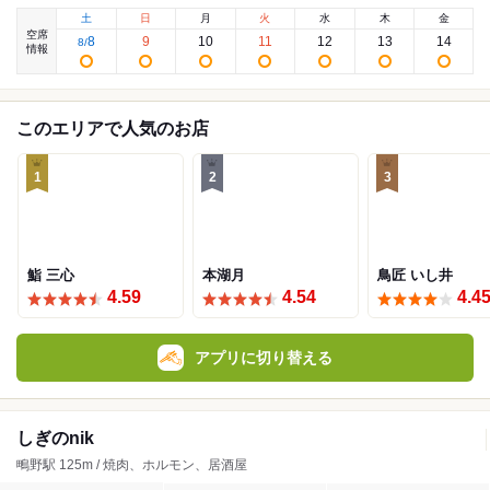
土
日
月
火
水
木
金
空席
8
9
10
11
12
13
14
8
/
情報
このエリアで人気のお店
1
2
3
鮨 三心
本湖月
鳥匠 いし井
4.59
4.54
4.4
アプリに切り替える
しぎのnik
鴫野駅 125m / 焼肉、ホルモン、居酒屋