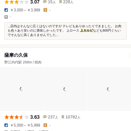
3.07
15
228
人
人
￥3,000～￥3,999
-
-
...店内はそんなに広くはないのですが テレビもありゆったりできました。 お肉
も色々あり安いのに美味しかったです。 上ロース
上カルビ
なども800円ぐらい
でそんなに高くありませんでした...
薩摩の久保
野江内代駅 268m / 焼肉
3.63
237
10782
人
人
￥5,000～￥5,999
-