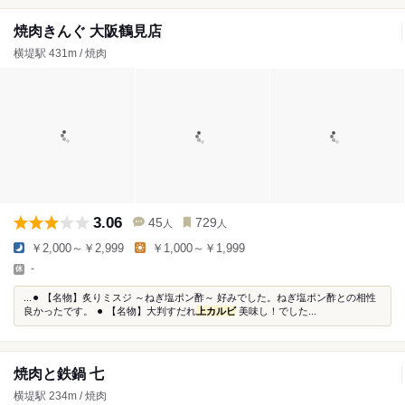
焼肉きんぐ 大阪鶴見店
横堤駅 431m / 焼肉
3.06
45
729
人
人
￥2,000～￥2,999
￥1,000～￥1,999
-
...⚫︎ 【名物】炙りミスジ ～ねぎ塩ポン酢～ 好みでした。ねぎ塩ポン酢との相性
良かったです。 ⚫︎ 【名物】大判すだれ
上カルビ
美味し！でした...
焼肉と鉄鍋 七
横堤駅 234m / 焼肉