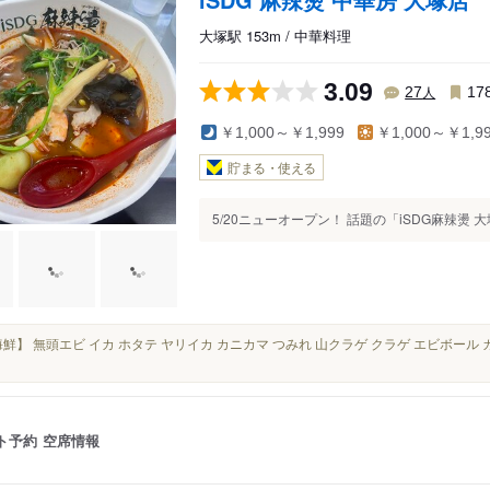
大塚駅 153m / 中華料理
3.09
人
27
17
￥1,000～￥1,999
￥1,000～￥1,9
貯まる・使える
5/20ニューオープン！ 話題の「iSDG麻辣燙 
■【海鮮】 無頭エビ イカ ホタテ ヤリイカ カニカマ つみれ 山クラゲ クラゲ エビボール
ト予約
空席情報