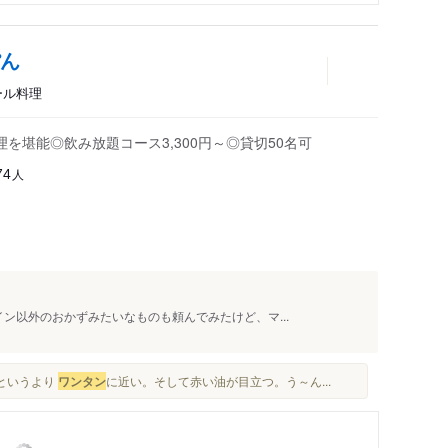
ぽん
ール料理
を堪能◎飲み放題コース3,300円～◎貸切50名可
人
74
イン以外のおかずみたいなものも頼んでみたけど、マ...
モというより
ワンタン
に近い。そして赤い油が目立つ。う～ん...