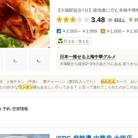
【大塚駅徒歩1分】路地裏に佇む本格中華
3.48
人
464
1
￥2,000～￥2,999
￥1,000～￥1,9
貯まる・使える
日本一推せる上海中華グルメ
大塚駅から徒歩2~3分のあたりにある 前々から
韮饅頭、上海チキン（半身）、蟹チャーハン（蟹2匹入ってた）、
わんたん
スープ。おい
たの好きな
ワンタン
麺もあるし）行ってみる？ と言って連れてこられたのがこのお店
ト予約
空席情報
iSDG 麻辣燙 中華房 大塚店