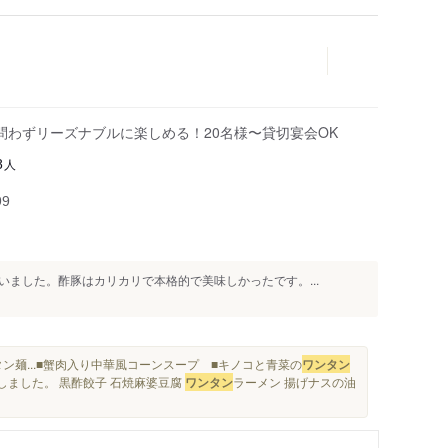
問わずリーズナブルに楽しめる！20名様〜貸切宴会OK
人
8
99
ました。酢豚はカリカリで本格的で美味しかったです。...
ン麺...■蟹肉入り中華風コーンスープ ■キノコと青菜の
ワンタン
しました。 黒酢餃子 石焼麻婆豆腐
ワンタン
ラーメン 揚げナスの油