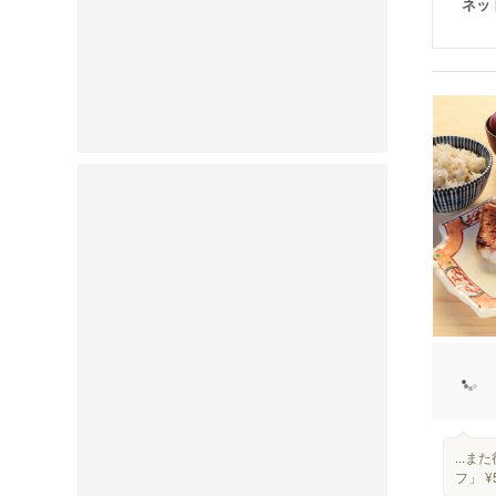
ネッ
...
フ」 