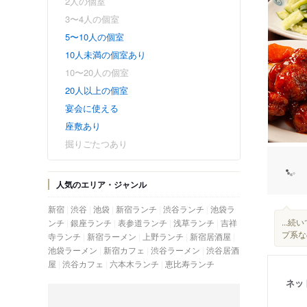
2人の個室
3〜4人の個室
5〜10人の個室
10人未満の個室あり
10〜20人の個室
20人以上の個室
宴会に使える
座敷あり
掘りごたつあり
人気のエリア・ジャンル
新宿
渋谷
池袋
新宿ランチ
渋谷ランチ
池袋ラ
...
ンチ
銀座ランチ
表参道ランチ
浅草ランチ
吉祥
プ系な
寺ランチ
新宿ラーメン
上野ランチ
新宿居酒屋
池袋ラーメン
新宿カフェ
渋谷ラーメン
渋谷居酒
屋
渋谷カフェ
六本木ランチ
恵比寿ランチ
ネッ