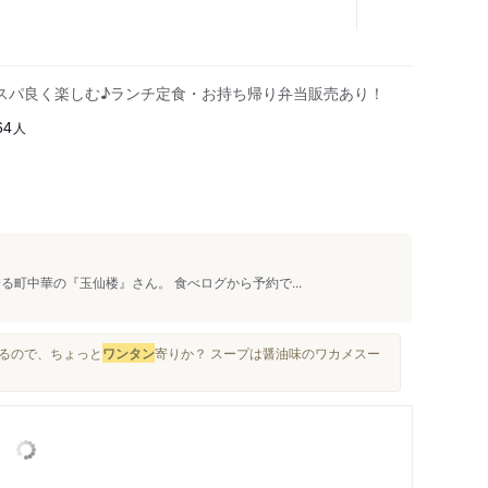
スパ良く楽しむ♪ランチ定食・お持ち帰り弁当販売あり！
人
64
る町中華の『玉仙楼』さん。 食べログから予約で...
いるので、ちょっと
ワンタン
寄りか？ スープは醤油味のワカメスー