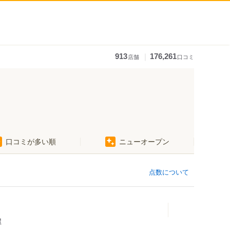
｜
913
176,261
店舗
口コミ
口コミが多い順
ニューオープン
点数について
屋