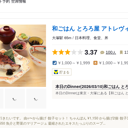
ト予約
空席情報
和ごはん とろろ屋 アトレヴ
大塚駅 65m / 日本料理、食堂、丼
3.37
人
100
1
￥1,000～￥1,999
￥1,000～￥1,9
貯まる
本日のDinner(2026/03/10)和ごは
本日のDinnerは東京・大塚にある【和ごはん と
また行きたいです。 由○〜から揚げ･餃子セット！ ちゃんぽん ¥1,150 から揚げ2個･餃子3
¥550 魚介と野菜のマリアージュ 凝縮されたエキスたっぷりのスープ...