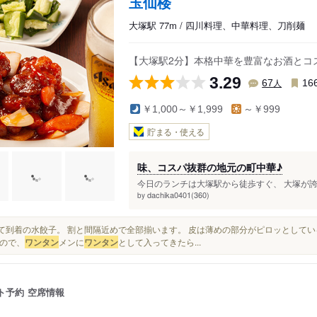
玉仙楼
大塚駅 77m / 四川料理、中華料理、刀削麺
【大塚駅2分】本格中華を豊富なお酒とコ
3.29
人
67
16
￥1,000～￥1,999
～￥999
貯まる・使える
味、コスパ抜群の地元の町中華♪
今日のランチは大塚駅から徒歩すぐ、 大塚が誇
dachika0401(360)
by
続いて到着の水餃子。 割と間隔近めで全部揃います。 皮は薄めの部分がピロッとして
ので、
ワンタン
メンに
ワンタン
として入ってきたら...
ト予約
空席情報