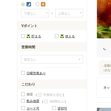
向原駅
～
Vポイント
貯まる
使える
営業時間
...
（おな
日曜営業あり
こだわり
ネッ
個室
半個室を含む
飲み放題
3時間以上
カード可
貸切可