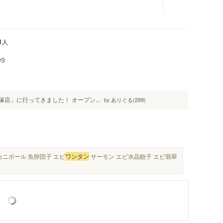
人
8
99
大塚店」に行ってきました！ オープン...
ありぐる(299)
by
 カニボール 魚卵団子 エビ
ワンタン
サーモン エビ水晶餃子 エビ翡翠