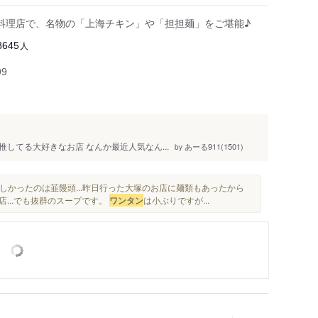
料理店で、名物の「上海チキン」や「担担麺」をご堪能♪
人
8645
99
推してる大好きなお店 なんか最近人気なん...
あーる911(1501)
by
しかったのは韮饅頭...昨日行った大塚のお店に麺類もあったから
...でも抜群のスープです。
ワンタン
は小ぶりですが...