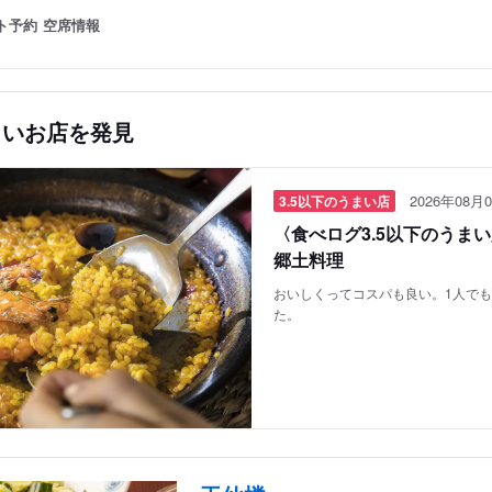
ト予約
空席情報
しいお店を発見
2026年08月0
3.5以下のうまい店
〈食べログ3.5以下のうま
郷土料理
おいしくってコスパも良い。1人で
た。