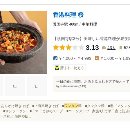
香港料理 桜
護国寺駅 460m / 中華料理
【護国寺駅3分】美味しい香港料理が昼夜
3.13
人
43
52
￥4,000～￥4,999
￥1,000～￥1,9
貯まる・使える
平日の夜に訪問。お酒を飲まれる方で賑わってい
Sabakunoinu(119)
by
■五目あんかけ焼きそば ■上海風焼きそば ■
ワンタン
麺 ■タンタン麺 ■黒ゴマタンタ
 ■サンラータン ■トマトと卵のスープ ■コーンスープ...家族3人で平日夜に訪店
ース和え 焼豚炒飯...