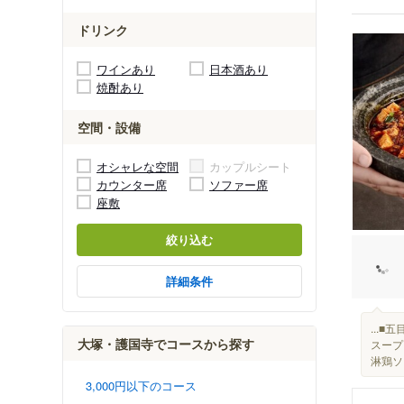
ドリンク
ワインあり
日本酒あり
焼酎あり
空間・設備
オシャレな空間
カップルシート
カウンター席
ソファー席
座敷
絞り込む
詳細条件
...
大塚・護国寺でコースから探す
スープ
淋鶏ソ
3,000円以下のコース