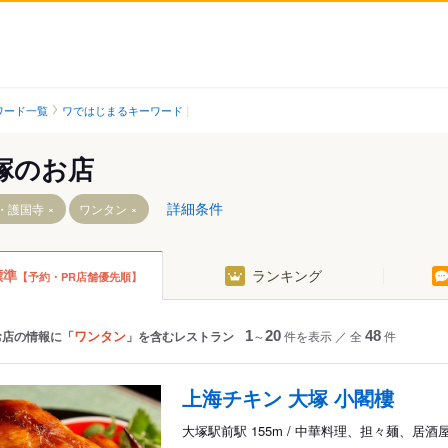
ワード一覧
ワではじまるキーワード
塚のお店
詳細条件
・護国寺
ワンタン
標準
ランキング
【予約・PR店舗優先順】
ワンタン
お店の情報に「
」を含むレストラン
1
～
20
件を表示
／
全
48
件
上海チキン 大塚 小閣樓
駅
大塚駅前駅 155m / 中華料理、担々麺、居酒
駅