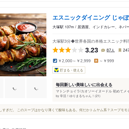
エスニックダイニング じゃ
大塚駅 137m / 居酒屋、インドカレー、ネパ
大塚駅3分◆世界各国の本格エスニック料理
3.23
人
87
24
￥2,000～￥2,999
～￥999
貯まる・使える
毎回新しい美味しいに出会える
マトンチョイラ/カオソーイヌードル 初めてメ
辛活！ゆりまるちゃん！(21)
by
加熱しすぎだ。 このスープはかなり薄くて酸味もある。何だかトムヤム系？スープモ