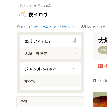
大塚のワンタンに関するお店
食べログ
食べログ
東京
東京 ワンタン
巣鴨 ワンタン
キー
大塚 ワンタン
大
エリア
から探す
大塚
大塚・護国寺
ジャンル
から探す
大塚駅
新大塚駅
口コミ・
すべて
茗荷谷駅
護国寺駅
巣鴨新田
予算
大塚駅前