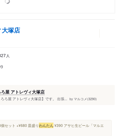
ィ大塚店
人
327
99
ん とろろ屋 アトレヴィ大塚店
ろろ屋 アトレヴィ大塚店】です。 出張...
マルコメ(3290)
by
個セット +¥680 皿盛り
わんたん
¥390 アサヒ生ビール「マルエ