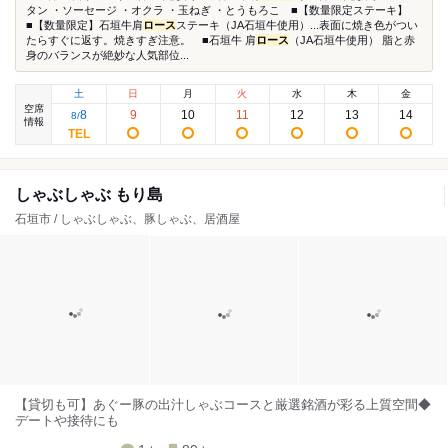
タン ・ソーセージ ・オクラ ・玉ねぎ ・とうもろこ ■【数量限定ステーキ】
■【数量限定】石垣牛肩
ロース
ステーキ（JA石垣牛使用）...表面に焼き色がつい
たらすぐに返す。焼きすぎ注意。 ■石垣牛 肩
ロース
（JA石垣牛使用） 脂と赤
身のバランスが絶妙な人気部位...
土
日
月
火
水
木
金
空席
8
9
10
11
12
13
14
8
/
情報
しゃぶしゃぶ もり島
石垣市 / しゃぶしゃぶ、豚しゃぶ、居酒屋
【貸切も可】あぐー豚の出汁しゃぶコースと厳選銘酒が彩る上質空間◆
デートや接待にも