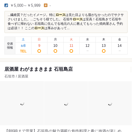
￥5,000～￥5,999
-
...繊維質？だったイメージ。特に
ロース
は見た目よりも脂がなかったのでサクサ
クいけました。...ごちそう様でした。 石垣牛
ロース
は至高！石垣島きて石垣牛
食べずに帰れない 石垣島に住んでる地元の人に教えてもらった焼肉屋さん 予約
は必須！！ ここの
ロース
は厚みがあって...
土
日
月
火
水
木
金
空席
8
9
10
11
12
13
14
8
/
情報
居酒屋 わがままきまま 石垣島店
石垣市 / 居酒屋
【朝6時まで営業】石垣島の魅力満載な創作料理と肴に地酒が楽しめ