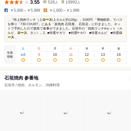
3.55
526
19992
人
人
￥5,000～￥5,999
￥1,000～￥1,999
...「特上焼肉ランチ（上
ロース
/上カルビ約120g）」3190円 「博物館前」でバス
を降り「730 COURT」にある「炭焼肉 石田屋。 石垣店」に行きました。ネッ
トで予約したので個室で食事ができました。石垣牛の「焼肉ランチAセット（カ
ルビ、
ロース
、タン）」2...■特選サガリ ■特選ｻｰﾛｲﾝ ■特選カルビ ■特選
ロ
ース
...
土
日
月
火
水
木
金
空席
8
9
10
11
12
13
14
8
/
情報
石垣焼肉 参番地
石垣市 / 焼肉、ホルモン、沖縄料理