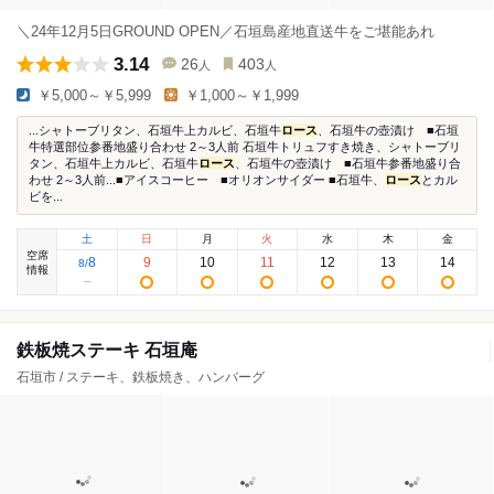
＼24年12月5日GROUND OPEN／石垣島産地直送牛をご堪能あれ
3.14
26
403
人
人
￥5,000～￥5,999
￥1,000～￥1,999
...シャトーブリタン、石垣牛上カルビ、石垣牛
ロース
、石垣牛の壺漬け ■石垣
牛特選部位参番地盛り合わせ 2～3人前 石垣牛トリュフすき焼き、シャトーブリ
タン、石垣牛上カルビ、石垣牛
ロース
、石垣牛の壺漬け ■石垣牛参番地盛り合
わせ 2～3人前...■アイスコーヒー ■オリオンサイダー ■石垣牛、
ロース
とカル
ビを...
土
日
月
火
水
木
金
空席
8
9
10
11
12
13
14
8
/
情報
鉄板焼ステーキ 石垣庵
石垣市 / ステーキ、鉄板焼き、ハンバーグ