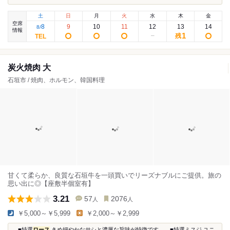
土
日
月
火
水
木
金
空席
8
9
10
11
12
13
14
8
/
情報
1
残
炭火焼肉 大
石垣市 / 焼肉、ホルモン、韓国料理
甘くて柔らか、良質な石垣牛を一頭買いでリーズナブルにご提供。旅の
思い出に◎【座敷半個室有】
3.21
57
2076
人
人
￥5,000～￥5,999
￥2,000～￥2,999
...■特選
ロース
きめ細やかなサシと濃厚な旨味が特徴です。 ■特選ミスジ ユニ