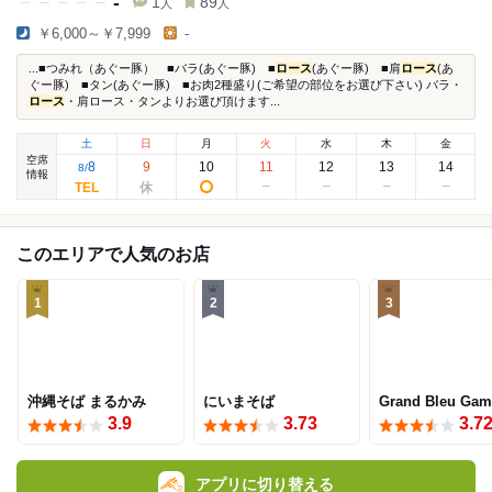
-
1
89
人
人
￥6,000～￥7,999
-
...■つみれ（あぐー豚） ■バラ(あぐー豚) ■
ロース
(あぐー豚) ■肩
ロース
(あ
ぐー豚) ■タン(あぐー豚) ■お肉2種盛り(ご希望の部位をお選び下さい) バラ・
ロース
・肩ロース・タンよりお選び頂けます...
土
日
月
火
水
木
金
空席
8
9
10
11
12
13
14
8
/
情報
このエリアで人気のお店
1
2
3
沖縄そば まるかみ
にいまそば
Grand Bleu Gam
3.9
3.73
3.7
アプリに切り替える