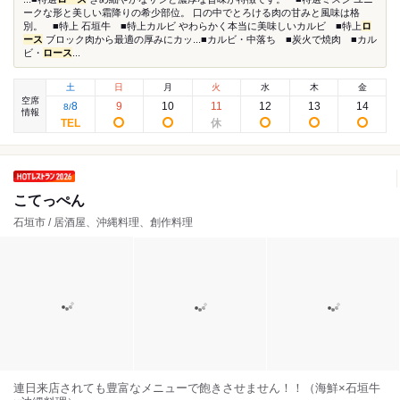
ークな形と美しい霜降りの希少部位。 口の中でとろける肉の甘みと風味は格
別。 ■特上 石垣牛 ■特上カルビ やわらかく本当に美味しいカルビ ■特上
ロ
ース
ブロック肉から最適の厚みにカッ...■カルビ・中落ち ■炭火で焼肉 ■カル
ビ・
ロース
...
土
日
月
火
水
木
金
空席
8
9
10
11
12
13
14
8
/
情報
こてっぺん
石垣市 / 居酒屋、沖縄料理、創作料理
連日来店されても豊富なメニューで飽きさせません！！（海鮮×石垣牛