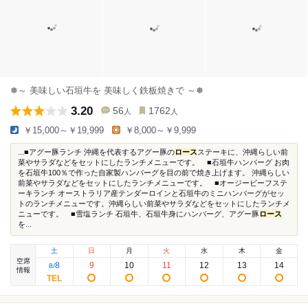
❅～ 美味しい石垣牛を 美味しく鉄板焼きで ～❅
3.20
56
1762
人
人
￥15,000～￥19,999
￥8,000～￥9,999
...■アグー豚ランチ 沖縄を代表するアグー豚の
ロース
ステーキに、沖縄らしい前
菜やサラダなどをセットにしたランチメニューです。 ■石垣牛ハンバーグ お肉
を石垣牛100％で作った自家製ハンバーグを目の前で焼き上げます。 沖縄らしい
前菜やサラダなどをセットにしたランチメニューです。 ■オージービーフステ
ーキランチ オーストラリア産テンダーロインと石垣牛のミニハンバーグがセッ
トのランチメニューです。沖縄らしい前菜やサラダなどをセットにしたランチメ
ニューです。 ■雪塩ランチ 石垣牛、石垣牛身にハンバーグ、アグー豚
ロース
を...
土
日
月
火
水
木
金
空席
8
9
10
11
12
13
14
8
/
情報