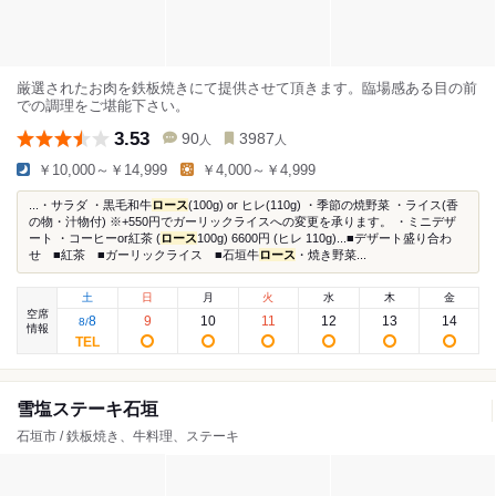
厳選されたお肉を鉄板焼きにて提供させて頂きます。臨場感ある目の前
での調理をご堪能下さい。
3.53
90
3987
人
人
￥10,000～￥14,999
￥4,000～￥4,999
...・サラダ ・黒毛和牛
ロース
(100g) or ヒレ(110g) ・季節の焼野菜 ・ライス(香
の物・汁物付) ※+550円でガーリックライスへの変更を承ります。 ・ミニデザ
ート ・コーヒーor紅茶 (
ロース
100g) 6600円 (ヒレ 110g)...■デザート盛り合わ
せ ■紅茶 ■ガーリックライス ■石垣牛
ロース
・焼き野菜...
土
日
月
火
水
木
金
空席
8
9
10
11
12
13
14
8
/
情報
雪塩ステーキ石垣
石垣市 / 鉄板焼き、牛料理、ステーキ