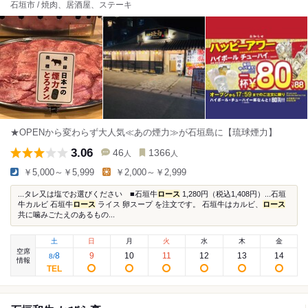
石垣市 / 焼肉、居酒屋、ステーキ
★OPENから変わらず大人気≪あの煙力≫が石垣島に【琉球煙力】
3.06
46
1366
人
人
￥5,000～￥5,999
￥2,000～￥2,999
...タレ又は塩でお選びください ■石垣牛
ロース
1,280円（税込1,408円）...石垣
牛カルビ 石垣牛
ロース
ライス 卵スープ を注文です。 石垣牛はカルビ、
ロース
共に噛みごたえのあるもの...
土
日
月
火
水
木
金
空席
8
9
10
11
12
13
14
8
/
情報