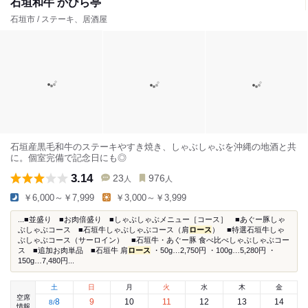
石垣和牛 かびら亭
石垣市 / ステーキ、居酒屋
石垣産黒毛和牛のステーキやすき焼き、しゃぶしゃぶを沖縄の地酒と共
に。個室完備で記念日にも◎
3.14
23
976
人
人
￥6,000～￥7,999
￥3,000～￥3,999
...■並盛り ■お肉倍盛り ■しゃぶしゃぶメニュー［コース］ ■あぐー豚しゃ
ぶしゃぶコース ■石垣牛しゃぶしゃぶコース（肩
ロース
） ■特選石垣牛しゃ
ぶしゃぶコース（サーロイン） ■石垣牛・あぐー豚 食べ比べしゃぶしゃぶコー
ス ■追加お肉単品 ■石垣牛 肩
ロース
・50g…2,750円 ・100g…5,280円 ・
150g…7,480円...
土
日
月
火
水
木
金
空席
8
9
10
11
12
13
14
8
/
情報