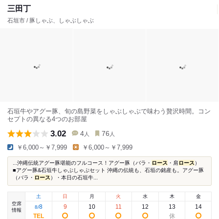
三田丁
石垣市 / 豚しゃぶ、しゃぶしゃぶ
石垣牛やアグー豚、旬の島野菜をしゃぶしゃぶで味わう贅沢時間。コン
セプトの異なる4つのお部屋
3.02
4
76
人
人
￥6,000～￥7,999
￥6,000～￥7,999
...沖縄伝統アグー豚堪能のフルコース！アグー豚（バラ・
ロース
・肩
ロース
）
■アグー豚&石垣牛しゃぶしゃぶセット 沖縄の伝統も、石垣の銘産も。アグー豚
（バラ・
ロース
）・本日の石垣牛...
土
日
月
火
水
木
金
空席
8
9
10
11
12
13
14
8
/
情報