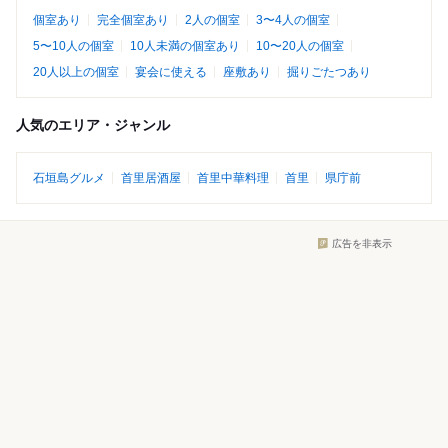
個室あり
完全個室あり
2人の個室
3〜4人の個室
5〜10人の個室
10人未満の個室あり
10〜20人の個室
20人以上の個室
宴会に使える
座敷あり
掘りごたつあり
人気のエリア・ジャンル
石垣島グルメ
首里居酒屋
首里中華料理
首里
県庁前
広告を非表示