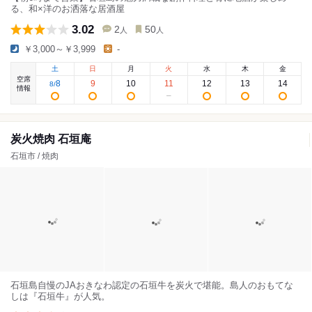
る、和×洋のお洒落な居酒屋
3.02
2
50
人
人
￥3,000～￥3,999
-
土
日
月
火
水
木
金
空席
8
9
10
11
12
13
14
8
/
情報
炭火焼肉 石垣庵
石垣市 / 焼肉
石垣島自慢のJAおきなわ認定の石垣牛を炭火で堪能。島人のおもてな
しは『石垣牛』が人気。