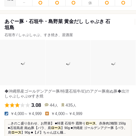
あぐー豚・石垣牛・島野菜 黄金だし しゃぶき 石
垣島
石垣市 / しゃぶしゃぶ、すき焼き、居酒屋
◆沖縄県産ゴールデンアグー豚/特選石垣牛/幻のアグー豚南ぬ豚◆出汁
しゃぶしゃぶorすき焼
3.08
44
435
人
人
￥4,000～￥4,999
￥4,000～￥4,999
...きのこ盛り合わせ、お野菜】 ■特選 石垣牛 霜降り
ロース
、赤身肉2種類 150g
■石垣島産 南ぬ豚【バラ、肩
ロース
】90g ■沖縄産 ゴールデンアグー豚【バラ、
肩
ロース
】90g ■【〆】ちゃんぽん麺...