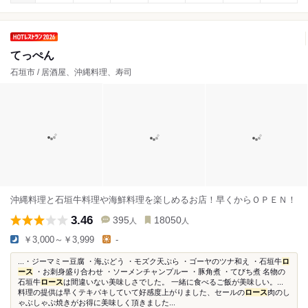
てっぺん
石垣市 / 居酒屋、沖縄料理、寿司
沖縄料理と石垣牛料理や海鮮料理を楽しめるお店！早くからＯＰＥＮ！
3.46
395
18050
人
人
￥3,000～￥3,999
-
...・ジーマミー豆腐 ・海ぶどう ・モズク天ぷら ・ゴーヤのツナ和え ・石垣牛
ロ
ース
・お刺身盛り合わせ ・ソーメンチャンプルー ・豚角煮 ・てびち煮 名物の
石垣牛
ロース
は間違いない美味しさでした。 一緒に食べるご飯が美味しい。...
料理の提供は早くテキパキしていて好感度上がりました、セールの
ロース
肉のし
ゃぶしゃぶ焼きがお得に美味しく頂きました...