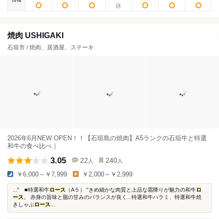
焼肉 USHIGAKI
石垣市 / 焼肉、居酒屋、ステーキ
2026年6月NEW OPEN！！【石垣島の焼肉】A5ランクの石垣牛と特選
和牛の食べ比べ｜
3.05
22
240
人
人
￥6,000～￥7,999
￥2,000～￥2,999
..." ■特選和牛
ロース
（A５） "きめ細かな肉質と上品な霜降りが魅力の和牛
ロ
ース
。 赤身の旨味と脂の甘みのバランスが良く...特選和牛ハラミ、特選和牛焼
きしゃぶ
ロース
...