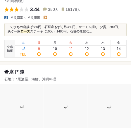
×沖縄料理）
3.44
350
16178
人
人
￥3,000～￥3,999
-
...てびちの唐揚げ880円、石垣産もずく酢380円、サーモン握り（2貫）280円、
あぐー豚
ロース
ステーキ（100g）1480円。石垣の無難な...
土
日
月
火
水
木
金
空席
8
9
10
11
12
13
14
8
/
情報
肴座 円陣
石垣市 / 居酒屋、海鮮、沖縄料理