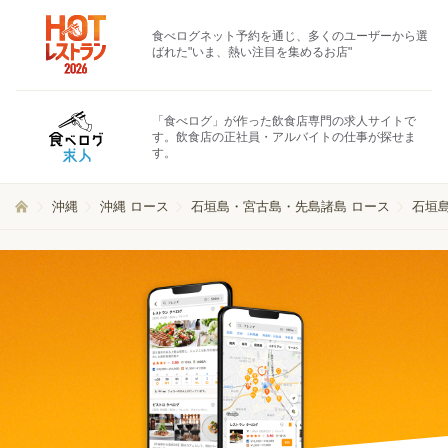
食べログネット予約を通じ、多くのユーザーから選
ばれた"いま、熱い注目を集めるお店"
「食べログ」が作った飲食店専門の求人サイトで
す。飲食店の正社員・アルバイトの仕事が探せま
す。
沖縄
沖縄 ロース
石垣島・宮古島・先島諸島 ロース
石垣島