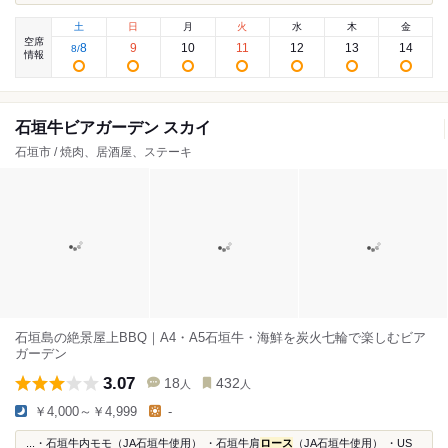
土
日
月
火
水
木
金
空席
8
9
10
11
12
13
14
8
/
情報
石垣牛ビアガーデン スカイ
石垣市 / 焼肉、居酒屋、ステーキ
石垣島の絶景屋上BBQ｜A4・A5石垣牛・海鮮を炭火七輪で楽しむビア
ガーデン
3.07
18
432
人
人
￥4,000～￥4,999
-
...・石垣牛内モモ（JA石垣牛使用） ・石垣牛肩
ロース
（JA石垣牛使用） ・US