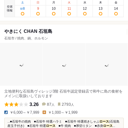
土
日
月
火
水
木
金
空席
8
9
10
11
12
13
14
8
/
情報
やきにく CHAN 石垣島
石垣市 / 焼肉、鍋、ホルモン
立地便利な石垣島ヴィレッジ3階 石垣牛認定登録店で和牛に島の食材を
メインに取扱いしております
3.26
87
2793
人
人
￥6,000～￥7,999
￥1,000～￥1,999
...■石垣牛の焼肉 ■石垣牛 特選ハラミ ■石垣牛 特選焼きしゃぶ
ロース
(石垣島
産玉子付き) ■石垣牛 特選
ロース
■牛 焼肉 ■厚切りタン ■赤身
ロース
...