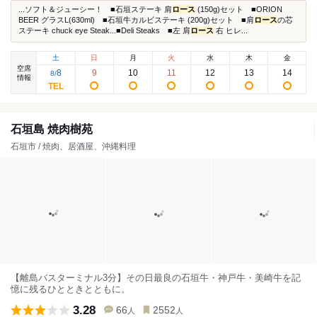
...ソフト＆ジューシー！ ■石垣ステーキ 肩
ロース
(150g)セット ■ORION
BEER グラスL(630ml) ■石垣牛カルビステーキ (200g)セット ■肩
ロース
の芯
ステーキ chuck eye Steak...■Deli Steaks ■左 肩
ロース
右 ヒレ...
土
日
月
火
水
木
金
空席
8
9
10
11
12
13
14
8
/
情報
石垣島 焼肉樹苑
石垣市 / 焼肉、居酒屋、沖縄料理
【離島バスターミナル3分】その日最良の石垣牛・神戸牛・美崎牛を記
憶に残るひとときとともに。
3.28
66
2552
人
人