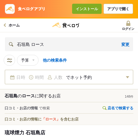
インストール
アプリで開く
ホーム
ログイン
変更
石垣島 ロース
予算
他の検索条件
日時
時間
人数
でネット予約
石垣島
の
ロース
に関する
お店
148
件
口コミ・お店の情報
で検索
店名で検索する
口コミ・お店の情報に
「ロース」
を含むお店
琉球煙力 石垣島店