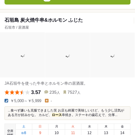
石垣島 炭火焼牛串&ホルモン ふじた
石垣市 / 居酒屋
JA石垣牛を使った牛串とホルモン串の居酒屋。
3.57
235
7527
人
人
￥5,000～￥5,999
-
...食べず嫌いも克服できました笑 お店も綺麗で美味しいけど、もう少し活気が
ある方が好みかな。 カルビ、
ロース
串焼き。ステーキの歯応えで、分厚...
土
日
月
火
水
木
金
空席
8
9
10
11
12
13
14
8
/
情報