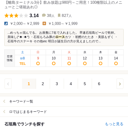
【離島ターミナル3分】飲み放題は980円～ご用意！100種類以上のメニ
ューとご堪能あれ◎
3.14
38
827
人
人
￥2,000～￥2,999
￥1,000～￥1,999
...めっちゃ混んでる。 お座敷に7名で入れました。 早速石垣島ビールで乾杯。
美味し(*☻-☻*) ・石垣もろみ豚の
ロース
カツ ・初鰹のたたき ・美肌もずく ・
石垣牛のステーキ その他etc 明日が誕生日の方が見えましたので...
土
日
月
火
水
木
金
空席
8
9
10
11
12
13
14
8
/
情報
1
2
3
4
5
6
キーワード一覧
ロではじまるキーワード
石垣島でランチを探す
もっと見る