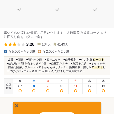
寒いぐらい涼しい個室ご用意いたします！３時間飲み放題コースあり！
片面炙り肉を白ダレで食す！
3.26
134
4149
人
人
￥5,000～￥5,999
￥2,000～￥2,999
...1貫 ■刺身 ■和牛ハツ刺 ■炙りユッケ ■白千枚刺 ■タン刺身
ロースト
■生牡蠣 ※2個から承ります 1個 ■自家製キムチ ■白菜キムチ ■オイキムチ...⁡
⁡ ⁡ 前菜5点盛り フルーツトマトからもやしナムル、挽肉豆腐、握りや
ロースト
ビ
ーフなどバラエティ豊富に1人1皿いただけまして満足度高め...
金
土
日
月
火
水
木
空席
7
8
9
10
11
12
13
8
/
情報