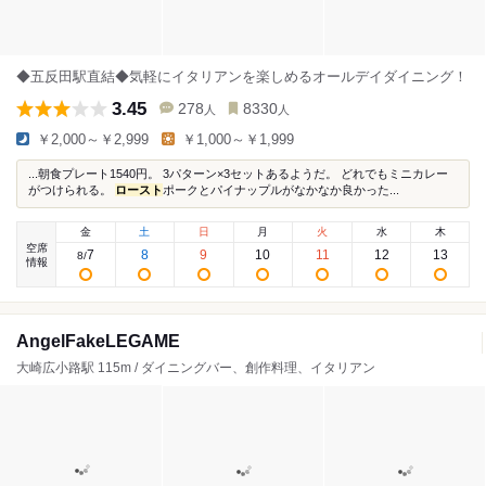
◆五反田駅直結◆気軽にイタリアンを楽しめるオールデイダイニング！
3.45
278
8330
人
人
￥2,000～￥2,999
￥1,000～￥1,999
...朝食プレート1540円。 3パターン×3セットあるようだ。 どれでもミニカレー
がつけられる。
ロースト
ポークとパイナップルがなかなか良かった...
金
土
日
月
火
水
木
空席
7
8
9
10
11
12
13
8
/
情報
AngelFakeLEGAME
大崎広小路駅 115m / ダイニングバー、創作料理、イタリアン