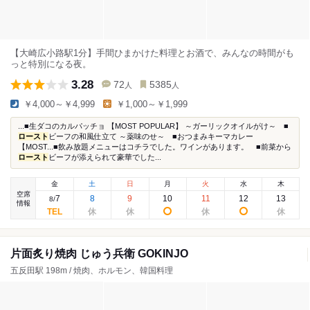
【大崎広小路駅1分】手間ひまかけた料理とお酒で、みんなの時間がも
っと特別になる夜。
3.28
72
5385
人
人
￥4,000～￥4,999
￥1,000～￥1,999
...■生ダコのカルパッチョ 【MOST POPULAR】 ～ガーリックオイルがけ～ ■
ロースト
ビーフの和風仕立て ～薬味のせ～ ■おつまみキーマカレー
【MOST...■飲み放題メニューはコチラでした。ワインがあります。 ■前菜から
ロースト
ビーフが添えられて豪華でした...
金
土
日
月
火
水
木
空席
7
8
9
10
11
12
13
8
/
情報
片面炙り焼肉 じゅう兵衛 GOKINJO
五反田駅 198m / 焼肉、ホルモン、韓国料理