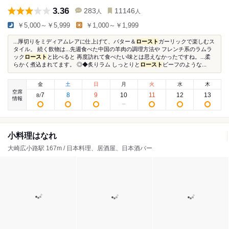
3.36
283
11146
人
人
￥5,000～￥5,999
￥1,000～￥1,999
...厚切りをミディアムレアに仕上げて、バター＆
ロースト
ガーリックで楽しむス
タイル。 続く飲物は...先週食べた中国の羊肉の調理方法や フレンチ系のラムラ
ック
ロースト
と比べると 再度訪れて食べたい味とは思えなかったですね。...柔
らかく煮込まれてます。 ◎◆炙りラム しっとりと
ロースト
ビーフのような...
金
土
日
月
火
水
木
空席
7
8
9
10
11
12
13
8
/
情報
小料理はなれ
大崎広小路駅 167m / 日本料理、居酒屋、日本酒バー