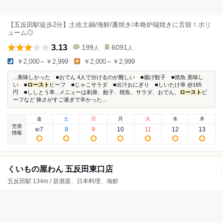
【五反田駅徒歩2分】土佐土鍋/海鮮/藁焼き/本格炉端焼きに舌鼓！ボリ
ューム◎
3.13
199
6091
人
人
￥2,000～￥2,999
￥2,000～￥2,999
...美味しかった ■おでん 4人で分けるのが難しい ■揚げ餃子 ■焼魚 美味し
い ■
ロースト
ビーフ ■じゃこサラダ ■出汁おにぎり ■しいたけ串 @165
円 ■ししとう串...メニューは刺身、餃子、焼魚、サラダ、おでん、
ロースト
ビ
ーフなど 狭さがすご過ぎで辛かった...
金
土
日
月
火
水
木
空席
7
8
9
10
11
12
13
8
/
情報
くいもの屋わん 五反田東口店
五反田駅 134m / 居酒屋、日本料理、海鮮