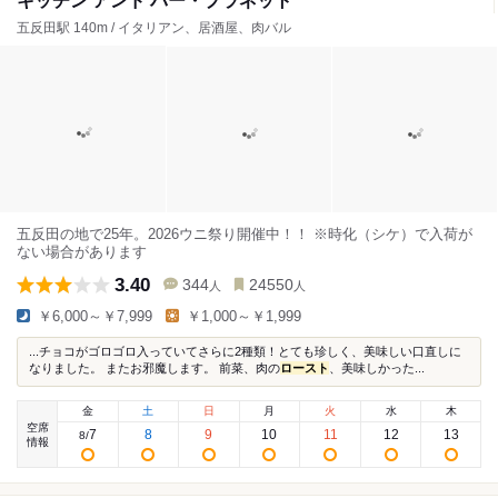
キッチン アンド バー・プラネット
五反田駅 140m / イタリアン、居酒屋、肉バル
五反田の地で25年。2026ウニ祭り開催中！！ ※時化（シケ）で入荷が
ない場合があります
3.40
344
24550
人
人
￥6,000～￥7,999
￥1,000～￥1,999
...チョコがゴロゴロ入っていてさらに2種類！とても珍しく、美味しい口直しに
なりました。 またお邪魔します。 前菜、肉の
ロースト
、美味しかった...
金
土
日
月
火
水
木
空席
7
8
9
10
11
12
13
8
/
情報