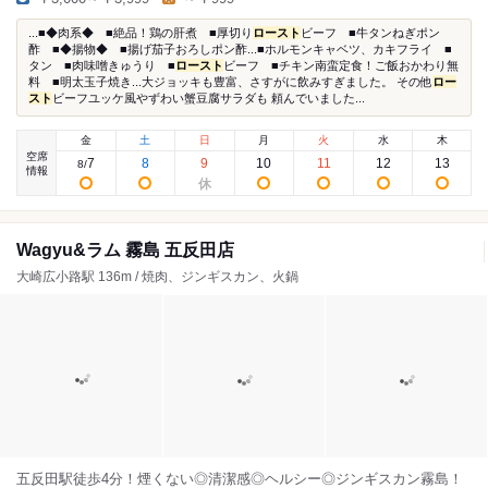
...■◆肉系◆ ■絶品！鶏の肝煮 ■厚切り
ロースト
ビーフ ■牛タンねぎポン
酢 ■◆揚物◆ ■揚げ茄子おろしポン酢...■ホルモンキャベツ、カキフライ ■
タン ■肉味噌きゅうり ■
ロースト
ビーフ ■チキン南蛮定食！ご飯おかわり無
料 ■明太玉子焼き...大ジョッキも豊富、さすがに飲みすぎました。 その他
ロー
スト
ビーフユッケ風やずわい蟹豆腐サラダも 頼んでいました...
金
土
日
月
火
水
木
空席
7
8
9
10
11
12
13
8
/
情報
Wagyu&ラム 霧島 五反田店
大崎広小路駅 136m / 焼肉、ジンギスカン、火鍋
五反田駅徒歩4分！煙くない◎清潔感◎ヘルシー◎ジンギスカン霧島！