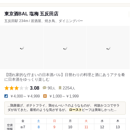
東京酒BAL 塩梅 五反田店
五反田駅 234m / 居酒屋、焼き鳥、ダイニングバー
【隠れ家的な佇まいの日本酒バル】日替わりの料理と酒にあうアテを肴
に日本酒をゆっくり楽しむ
3.08
90
2254
人
人
￥4,000～￥4,999
￥1,000～￥1,999
...鶏唐揚げ、ポテトフライ、鶏せんべい？のようなものが、 何故かココでサラ
ダが出てきた。最初のような気がするが。
ロースト
ビーフは美味しかった...
金
土
日
月
火
水
木
空席
7
8
9
10
11
12
13
8
/
情報