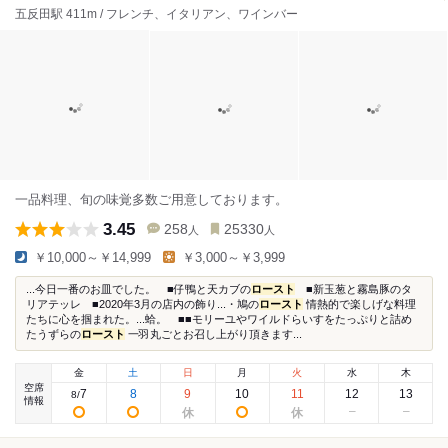
五反田駅 411m / フレンチ、イタリアン、ワインバー
一品料理、旬の味覚多数ご用意しております。
3.45
258
25330
人
人
￥10,000～￥14,999
￥3,000～￥3,999
...今日一番のお皿でした。 ■仔鴨と天カブの
ロースト
■新玉葱と霧島豚のタ
リアテッレ ■2020年3月の店内の飾り...・鳩の
ロースト
情熱的で楽しげな料理
たちに心を掴まれた。...蛤。 ■■モリーユやワイルドらいすをたっぷりと詰め
たうずらの
ロースト
一羽丸ごとお召し上がり頂きます...
金
土
日
月
火
水
木
空席
7
8
9
10
11
12
13
8
/
情報