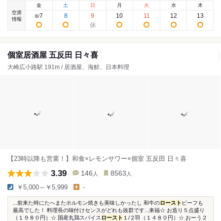
金
土
日
月
火
水
木
空席
7
8
9
10
11
12
13
8
/
情報
個室居酒屋 五反田 日々喜
大崎広小路駅 191m / 居酒屋、海鮮、日本料理
【23時以降も営業！】和食×レモンサワー×個室 五反田 日々喜
3.39
146
8563
人
人
￥5,000～￥5,999
-
...前来た時にたへまたホルモン焼きも美味しかったし 和牛の
ロースト
ビーフも
最高でした！ 料理長の味付けセンスがどれも抜群です...来福☆ お造り５点盛り
（１９８０円）☆ 国産丸鶏スパイス
ロースト
１/２羽（１４８０円）☆ おーう２