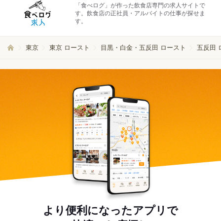
「食べログ」が作った飲食店専門の求人サイトで
す。飲食店の正社員・アルバイトの仕事が探せま
す。
東京
東京 ロースト
目黒・白金・五反田 ロースト
五反田 
より便利になったアプリで