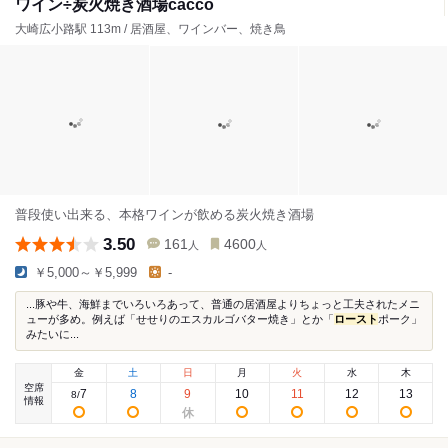
ワイン÷炭火焼き酒場cacco
大崎広小路駅 113m / 居酒屋、ワインバー、焼き鳥
普段使い出来る、本格ワインが飲める炭火焼き酒場
3.50
161
4600
人
人
￥5,000～￥5,999
-
...豚や牛、海鮮までいろいろあって、普通の居酒屋よりちょっと工夫されたメニ
ューが多め。例えば「せせりのエスカルゴバター焼き」とか「
ロースト
ポーク」
みたいに...
金
土
日
月
火
水
木
空席
7
8
9
10
11
12
13
8
/
情報