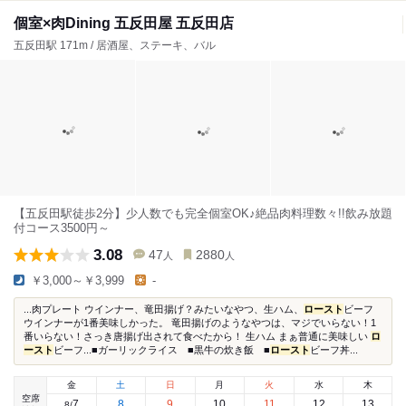
個室×肉Dining 五反田屋 五反田店
五反田駅 171m / 居酒屋、ステーキ、バル
【五反田駅徒歩2分】少人数でも完全個室OK♪絶品肉料理数々!!飲み放題
付コース3500円～
3.08
47
2880
人
人
￥3,000～￥3,999
-
...肉プレート ウインナー、竜田揚げ？みたいなやつ、生ハム、
ロースト
ビーフ
ウインナーが1番美味しかった。 竜田揚げのようなやつは、マジでいらない！1
番いらない！さっき唐揚げ出されて食べたから！ 生ハム まぁ普通に美味しい
ロ
ースト
ビーフ...■ガーリックライス ■黒牛の炊き飯 ■
ロースト
ビーフ丼...
金
土
日
月
火
水
木
空席
7
8
9
10
11
12
13
8
/