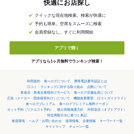
快適にお店探し
クイックな現在地検索。検索が快適に
予約も簡単。空席をスムーズに検索
会員登録なし。すぐに利用開始
アプリで開く
アプリなら1ヶ月無料でランキング検索！
利用規約
食べログについて
携帯電話番号認証とは
口コミ・ランキングに対する取り組み
点数について
飲食店・飲食企業様向けサービス
食べログ店舗会員について
広告（メーカー・団体様等向け）について
機能改善要望
口コミガイドライン
食べログプレミアム
食べログプレミアム無料クーポン
ネット予約（リクエスト予約）
個人情報保護方針
外部送信（オプトアウト）
特定商取引法に基づく表記
推奨環境
ヘルプ・お問い合わせ
採用情報
企業情報
キーワード一覧
サイトマップ
チェーン一覧