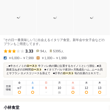
“その日一番美味しい”に出会えるイタリア食堂。新年会や女子会などの
プランもご用意してます。
3.33
94
5395
人
人
￥6,000～￥7,999
￥1,000～￥1,999
...■牛カイノミの
ロースト
牛フィレ肉の隣に位置するカイノミという部位...■淡
路産玉ねぎの10時間
ロースト
■イタリアパルマ産18ヶ月熟成生ハム...ムール貝
とサフラン ロメスコソースを添えて ■仔羊の
ロースト
旬の白菜のエキスで...
金
土
日
月
火
水
木
空席
7
8
9
10
11
12
13
8
/
情報
小林食堂