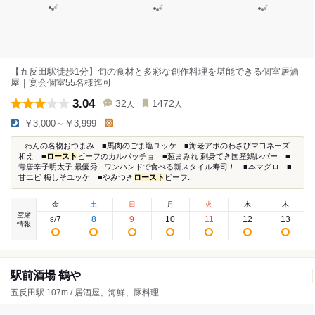
【五反田駅徒歩1分】旬の食材と多彩な創作料理を堪能できる個室居酒
屋｜宴会個室55名様迄可
3.04
32
1472
人
人
￥3,000～￥3,999
-
...わんの名物おつまみ ■馬肉のごま塩ユッケ ■海老アボのわさびマヨネーズ
和え ■
ロースト
ビーフのカルパッチョ ■葱まみれ 刺身てき国産鶏レバー ■
青唐辛子明太子 最優秀...ワンハンドで食べる新スタイル寿司！ ■本マグロ ■
甘エビ 梅しそユッケ ■やみつき
ロースト
ビーフ...
金
土
日
月
火
水
木
空席
7
8
9
10
11
12
13
8
/
情報
駅前酒場 鶴や
五反田駅 107m / 居酒屋、海鮮、豚料理