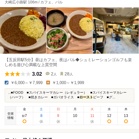
大崎広小路駅 106m / カフェ、バル
【五反田駅5分】昼はカフェ、夜はバル◆シュミレーションゴルフも楽
しめる遊び心満載な上質空間
3.02
2
28
人
人
￥6,000～￥7,999
￥1,000～￥1,999
...■FOOD ■スパイスキーマカレー（レギュラー） ■スパイスキーマカレー
（ハーフ） ■焼きカレー ■ガパオライス ■
ロースト
ビーフ ■グ...
金
土
日
月
火
水
木
空席
7
8
9
10
11
12
13
8
/
情報