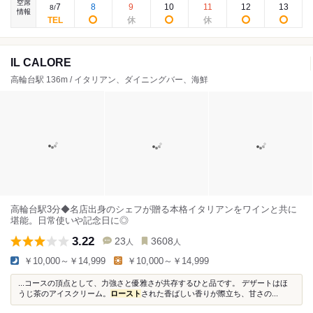
空席
7
8
9
10
11
12
13
8
/
情報
IL CALORE
高輪台駅 136m / イタリアン、ダイニングバー、海鮮
高輪台駅3分◆名店出身のシェフが贈る本格イタリアンをワインと共に
堪能。日常使いや記念日に◎
3.22
23
3608
人
人
￥10,000～￥14,999
￥10,000～￥14,999
...コースの頂点として、力強さと優雅さが共存するひと品です。 デザートはほ
うじ茶のアイスクリーム。
ロースト
された香ばしい香りが際立ち、甘さの...