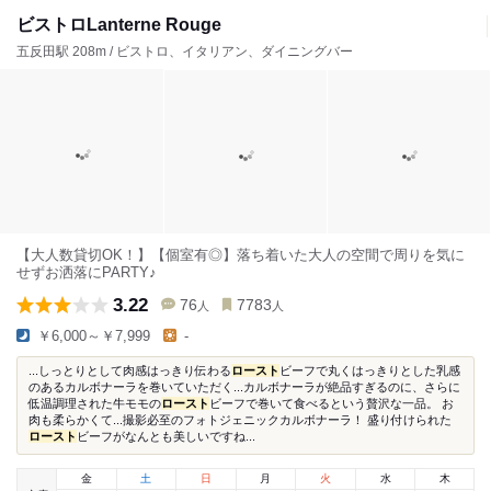
ビストロLanterne Rouge
五反田駅 208m / ビストロ、イタリアン、ダイニングバー
【大人数貸切OK！】【個室有◎】落ち着いた大人の空間で周りを気に
せずお洒落にPARTY♪
3.22
76
7783
人
人
￥6,000～￥7,999
-
...しっとりとして肉感はっきり伝わる
ロースト
ビーフで丸くはっきりとした乳感
のあるカルボナーラを巻いていただく...カルボナーラが絶品すぎるのに、さらに
低温調理された牛モモの
ロースト
ビーフで巻いて食べるという贅沢な一品。 お
肉も柔らかくて...撮影必至のフォトジェニックカルボナーラ！ 盛り付けられた
ロースト
ビーフがなんとも美しいですね...
金
土
日
月
火
水
木