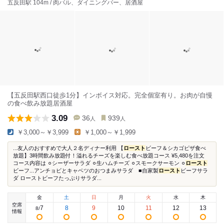
五反田駅 104m / 肉バル、ダイニングバー、居酒屋
【五反田駅西口徒歩1分】インボイス対応。完全個室有り。お肉が自慢
の食べ飲み放題居酒屋
3.09
36
939
人
人
￥3,000～￥3,999
￥1,000～￥1,999
...友人のおすすめで大人２名ディナー利用 【
ロースト
ビーフ＆シカゴピザ食べ
放題】3時間飲み放題付！溢れるチーズを楽しむ食べ放題コース ¥5,480を注文
コース内容は ⚪︎シーザーサラダ ⚪︎生ハムチーズ ⚪︎スモークサーモン ⚪︎
ロースト
ビーフ...アンチョビとキャベツのおつまみサラダ ■自家製
ロースト
ビーフサラ
ダ ローストビーフたっぷりサラダ...
金
土
日
月
火
水
木
空席
7
8
9
10
11
12
13
8
/
情報