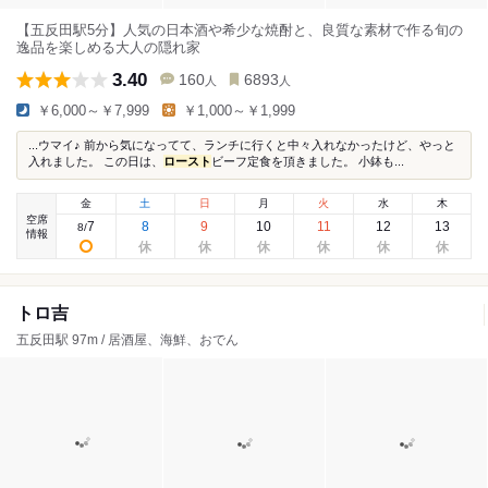
【五反田駅5分】人気の日本酒や希少な焼酎と、良質な素材で作る旬の
逸品を楽しめる大人の隠れ家
3.40
160
6893
人
人
￥6,000～￥7,999
￥1,000～￥1,999
...ウマイ♪ 前から気になってて、ランチに行くと中々入れなかったけど、やっと
入れました。 この日は、
ロースト
ビーフ定食を頂きました。 小鉢も...
金
土
日
月
火
水
木
空席
7
8
9
10
11
12
13
8
/
情報
トロ吉
五反田駅 97m / 居酒屋、海鮮、おでん