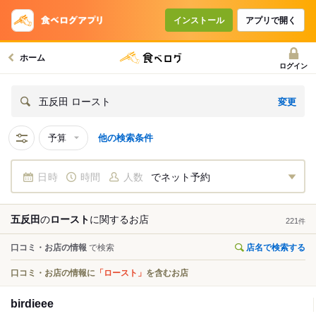
インストール
アプリで開く
ホーム
ログイン
変更
五反田 ロースト
予算
他の検索条件
日時
時間
人数
でネット予約
五反田
の
ロースト
に関する
お店
221
件
口コミ・お店の情報
で検索
店名で検索する
口コミ・お店の情報に
「ロースト」
を含むお店
birdieee