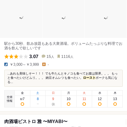
駅から30秒、飲み放題もある大衆酒場。ボリュームたっぷりな料理でお
酒を飲んで欲しいです
3.07
15
1116
人
人
￥3,000～￥3,999
-
...あれも美味しそー！！！ でも牛たんとキノコも食べてお腹は限界。。。 もっ
と食べたいけどムリ。。。 納豆オムレツも食べたい。
ロースト
ポークも気にな
る...
金
土
日
月
火
水
木
空席
7
8
9
10
11
12
13
8
/
情報
肉酒場ビストロ 雅 〜MIYABI〜