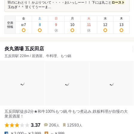
羽のにわとり！ かぶりついて・・・・おいっしーー！！ 下には丸ごと
ロースト
玉ねぎ＾＾ 甘くてうーーま...
金
土
日
月
火
水
木
空席
7
8
9
10
11
12
13
8
/
情報
炎丸酒場 五反田店
五反田駅 228m / 居酒屋、牛料理、もつ鍋
五反田駅徒歩2分★和牛100%もつ鍋,牛もつ煮込み,鉄板料理が自慢の大
衆居酒屋！
3.37
206
12593
人
人
￥3,000～￥3,999
～￥999