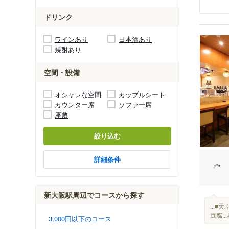
ドリンク
ワインあり
日本酒あり
焼酎あり
空間・設備
オシャレな空間
カップルシート
カウンター席
ソファー席
座敷
絞り込む
詳細条件
新大阪駅周辺でコースから探す
...
豆腐.
3,000円以下のコース