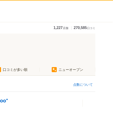
｜
1,227
270,585
店舗
口コミ
口コミが多い順
ニューオープン
点数について
o⁺