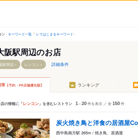
キーワード一覧
レではじまるキーワード
コン
大阪駅周辺のお店
詳細条件
阪駅周辺
レンコン
標準
ランキング
【予約・PR店舗優先順】
レンコン
お店の情報に「
」を含むレストラン
1
～
20
件を表示
／
全
150
件
方駅
炭火焼き鳥と洋食の居酒屋Coo
西中島南方駅 265m / 焼き鳥、居酒屋