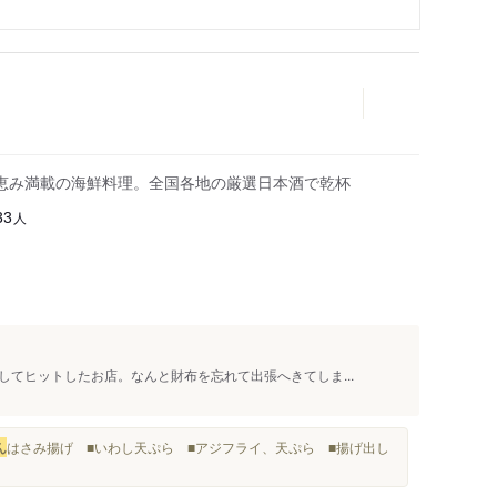
恵み満載の海鮮料理。全国各地の厳選日本酒で乾杯
人
33
てヒットしたお店。なんと財布を忘れて出張へきてしま...
ん
はさみ揚げ ■いわし天ぷら ■アジフライ、天ぷら ■揚げ出し