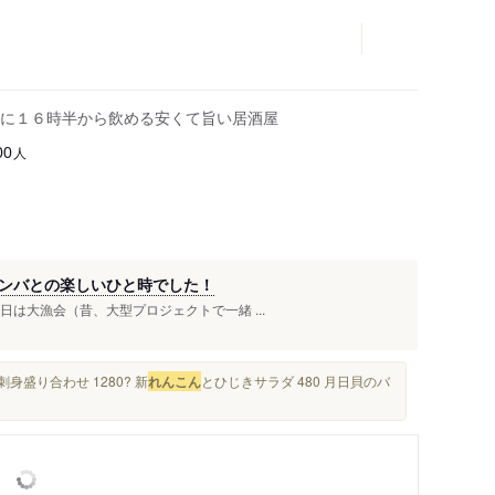
に１６時半から飲める安くて旨い居酒屋
人
00
ンバとの楽しいひと時でした！
本日は大漁会（昔、大型プロジェクトで一緒 ...
盛り合わせ 1280? 新
れんこん
とひじきサラダ 480 月日貝のバ