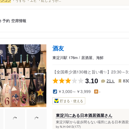
レンコン
・うずら ・エビ ・紅しょうが...
ト予約
空席情報
酒友
東淀川駅 176m / 居酒屋、海鮮
【全国希少酒130種と旨い肴✨】23:30～3
3.10
人
21
83
￥3,000～￥3,999
-
貯まる・使える
東淀川にある日本酒居酒屋さん
東淀川駅から徒歩間もない場所にある日本酒居酒
N.H-0413(177)
by