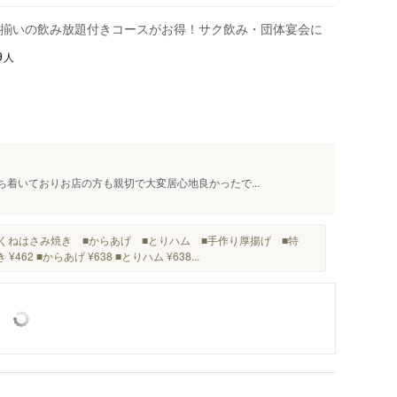
揃いの飲み放題付きコースがお得！サク飲み・団体宴会に
人
9
ち着いておりお店の方も親切で大変居心地良かったで...
くねはさみ焼き ■からあげ ■とりハム ■手作り厚揚げ ■特
462 ■からあげ ¥638 ■とりハム ¥638...