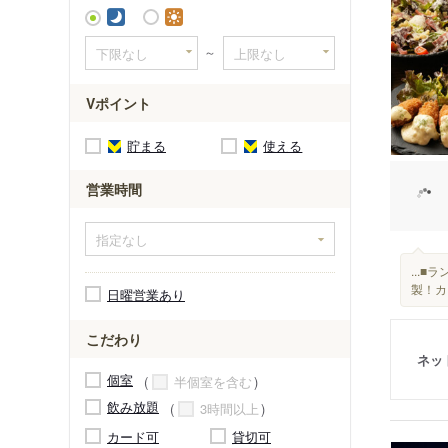
～
Vポイント
貯まる
使える
営業時間
...
製！カレ
日曜営業あり
こだわり
ネッ
個室
半個室を含む
飲み放題
3時間以上
カード可
貸切可