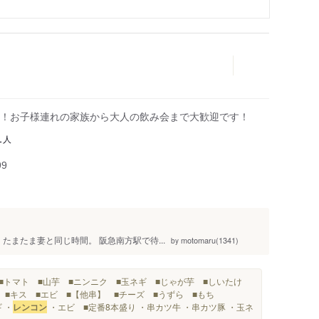
！お子様連れの家族から大人の飲み会まで大歓迎です！
人
1
99
たまたま妻と同じ時間。 阪急南方駅で待...
motomaru(1341)
by
 ■トマト ■山芋 ■ニンニク ■玉ネギ ■じゃが芋 ■しいたけ
こ ■キス ■エビ ■【他串】 ■チーズ ■うずら ■もち
 ・
レンコン
・エビ ■定番8本盛り ・串カツ牛 ・串カツ豚 ・玉ネ