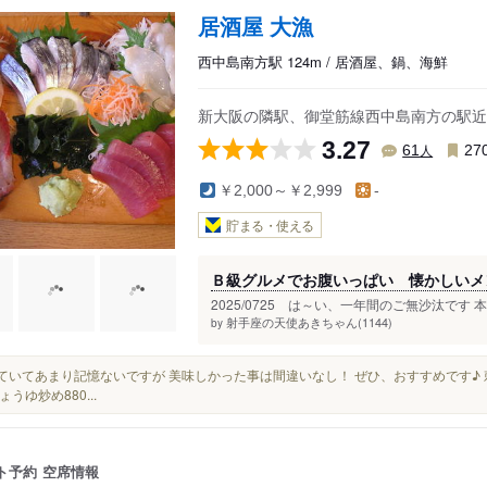
居酒屋 大漁
西中島南方駅 124m / 居酒屋、鍋、海鮮
新大阪の隣駅、御堂筋線西中島南方の駅近
3.27
人
61
27
￥2,000～￥2,999
-
貯まる・使える
Ｂ級グルメでお腹いっぱい 懐かしいメ
2025/0725 は～い、一年間のご無沙汰です 
射手座の天使あきちゃん(1144)
by
酔っていてあまり記憶ないですが 美味しかった事は間違いなし！ ぜひ、おすすめです♪ 刺身
うゆ炒め880...
ト予約
空席情報