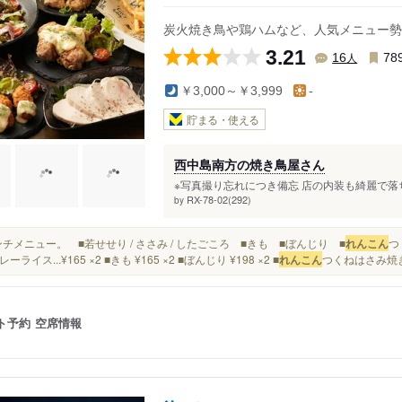
炭火焼き鳥や鶏ハムなど、人気メニュー勢
3.21
人
16
78
￥3,000～￥3,999
-
貯まる・使える
西中島南方の焼き鳥屋さん
※写真撮り忘れにつき備忘 店の内装も綺麗で落
RX-78-02(292)
by
■ランチメニュー。 ■若せせり / ささみ / したごころ ■きも ■ぼんじり ■
れんこん
つ
ーライス...¥165 ×2 ■きも ¥165 ×2 ■ぼんじり ¥198 ×2 ■
れんこん
つくねはさみ焼き ¥
ト予約
空席情報