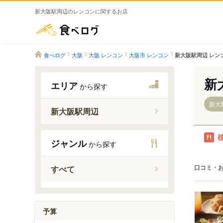
新大阪駅周辺のレンコンに関するお店
食べログ
食べログ
大阪
大阪 レンコン
大阪市 レンコン
新大阪駅周辺 レン
新
エリア
から探す
新大
新大阪駅周辺
東淀川駅
ジャンル
から探す
新大阪駅
東三国駅
口コミ・
すべて
西中島南
南方駅
予算