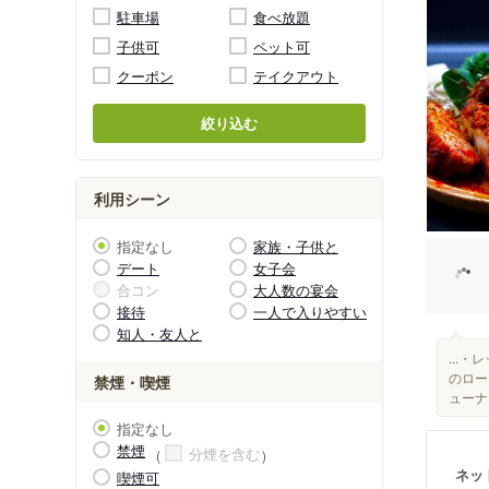
駐車場
食べ放題
子供可
ペット可
クーポン
テイクアウト
絞り込む
利用シーン
指定なし
家族・子供と
デート
女子会
合コン
大人数の宴会
接待
一人で入りやすい
知人・友人と
...
のロー
禁煙・喫煙
ューナ
指定なし
禁煙
分煙を含む
ネッ
喫煙可