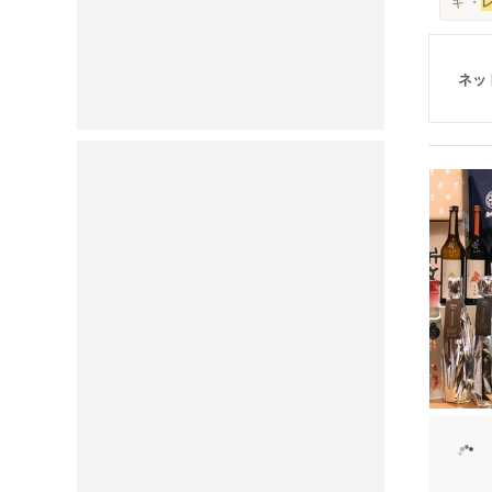
ギ ・
ネッ