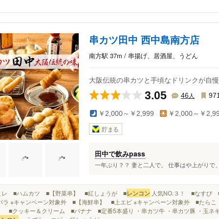
串カツ田中 西中島南方店
南方駅 37m / 串揚げ、居酒屋、うどん
大阪伝統の串カツと手頃なドリンクが自慢
3.05
人
46
97
￥2,000～￥2,999
￥2,000～￥2,9
貯まる
田中で飲みpass
一年ぶり？？ 妻と二人で。 仕事はや上がりで、
■豚ヒレ ■ハムカツ ■【野菜串】 ■紅しょうが ■
レンコン
人気NO.３！ ■なすび
パラ ※キャンペーン対象外 ■【海鮮串】 ■上エビ ※キャンペーン対象外 ■たら
】 ■クッキー＆クリーム ■バナナ ■定番5本盛り ・串カツ牛 ・串カツ豚 ・玉ネギ