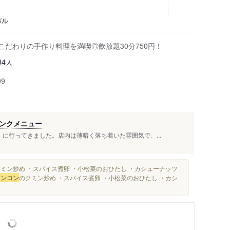
バル
こだわりの手作り料理を満喫◎飲放題30分750円！
人
84
99
ンクメニュー
に行ってきました。店内は薄暗く落ち着いた雰囲気で、...
ミン炒め ・スパイス煮卵 ・小松菜のおひたし ・カシューナッツ
レンコン
のクミン炒め ・スパイス煮卵 ・小松菜のおひたし ・カシ