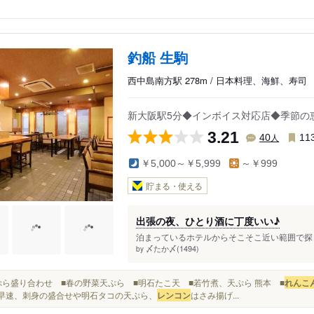
釣船 生駒
西中島南方駅 278m / 日本料理、海鮮、寿司
新大阪駅5分◆インボイス対応店◆季節の
3.21
人
40
11
￥5,000～￥5,999
～￥999
貯まる・使える
出張の夜、ひとり酒に丁度いい♪
泊まっているホテルからそこそこ近い範囲で探し
〆たか〆(1494)
by
■天ぷら盛り合わせ ■春の野菜天ぷら ■明石たこ天 ■若竹煮、天ぷら 熊本 ■
れんこ
..早速、刺身の盛合せや明石タコの天ぷら、
レンコン
はさみ揚げ...