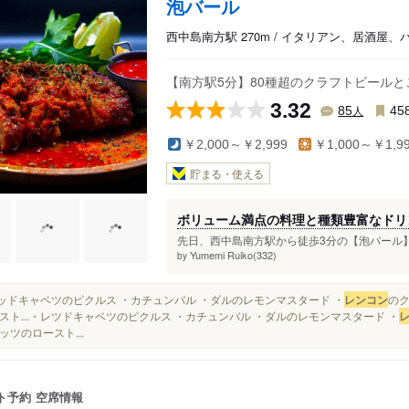
泡バール
西中島南方駅 270m / イタリアン、居酒屋、
【南方駅5分】80種超のクラフトビールと
3.32
人
85
45
￥2,000～￥2,999
￥1,000～￥1,9
貯まる・使える
ボリューム満点の料理と種類豊富なドリ
先日、西中島南方駅から徒歩3分の【泡バール】
Yumemi Ruiko(332)
by
・レッドキャベツのピクルス ・カチュンバル ・ダルのレモンマスタード ・
レンコン
のク
スト...・レツドキャベツのピクルス ・カチュンバル ・ダルのレモンマスタード ・
ッツのロースト...
ト予約
空席情報