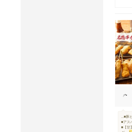
...
■アス
■【甘