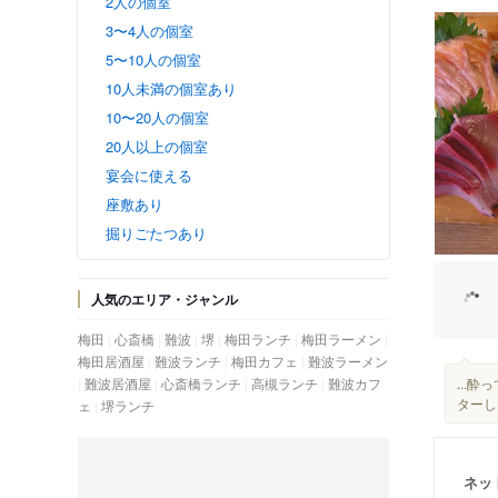
2人の個室
3〜4人の個室
5〜10人の個室
10人未満の個室あり
10〜20人の個室
20人以上の個室
宴会に使える
座敷あり
掘りごたつあり
人気のエリア・ジャンル
梅田
心斎橋
難波
堺
梅田ランチ
梅田ラーメン
梅田居酒屋
難波ランチ
梅田カフェ
難波ラーメン
難波居酒屋
心斎橋ランチ
高槻ランチ
難波カフ
...
ターしょ
ェ
堺ランチ
ネッ