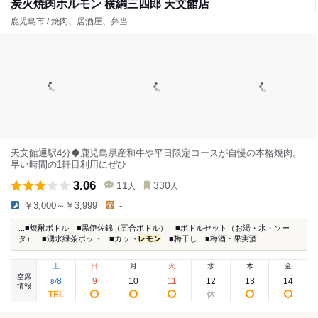
炭火焼肉ホルモン 横綱三四郎 天文館店
鹿児島市 / 焼肉、居酒屋、弁当
天文館通駅4分◆鹿児島県産和牛や平日限定コースが自慢の本格焼肉。
早い時間の1軒目利用にぜひ
3.06
11
330
人
人
￥3,000～￥3,999
-
...■焼酎ボトル ■黒伊佐錦（五合ボトル） ■ボトルセット（お湯・水・ソー
ダ） ■湧水緑茶ポット ■カット
レモン
■梅干し ■梅酒・果実酒 ...
土
日
月
火
水
木
金
空席
8
9
10
11
12
13
14
8
/
情報