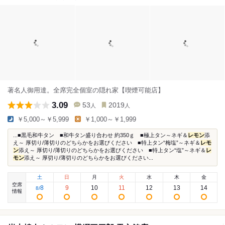
著名人御用達。全席完全個室の隠れ家【喫煙可能店】
3.09
53
2019
人
人
￥5,000～￥5,999
￥1,000～￥1,999
...■黒毛和牛タン ■和牛タン盛り合わせ 約350ｇ ■極上タン～ネギ＆
レモン
添
え～ 厚切り/薄切りのどちらかをお選びください ■特上タン“梅塩”～ネギ＆
レモ
ン
添え～ 厚切り/薄切りのどちらかをお選びください ■特上タン“塩”～ネギ＆
レ
モン
添え～ 厚切り/薄切りのどちらかをお選びください...
土
日
月
火
水
木
金
空席
8
9
10
11
12
13
14
8
/
情報