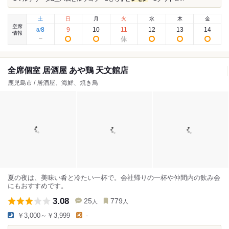
土
日
月
火
水
木
金
空席
8
9
10
11
12
13
14
8
/
情報
全席個室 居酒屋 あや鶏 天文館店
鹿児島市 / 居酒屋、海鮮、焼き鳥
夏の夜は、美味い肴と冷たい一杯で。会社帰りの一杯や仲間内の飲み会
にもおすすめです。
3.08
25
779
人
人
￥3,000～￥3,999
-