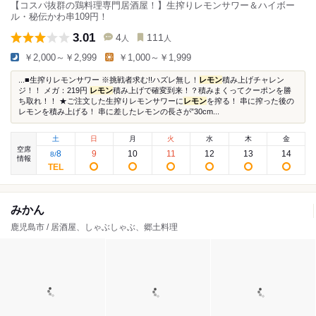
【コスパ抜群の鶏料理専門居酒屋！】生搾りレモンサワー＆ハイボー
ル・秘伝かわ串109円！
3.01
4
111
人
人
￥2,000～￥2,999
￥1,000～￥1,999
...■生搾りレモンサワー ※挑戦者求む!!ハズレ無し！
レモン
積み上げチャレン
ジ！！ メガ：219円
レモン
積み上げで確変到来！？積みまくってクーポンを勝
ち取れ！！ ★ご注文した生搾りレモンサワーに
レモン
を搾る！ 串に搾った後の
レモンを積み上げる！ 串に差したレモンの長さが”30cm...
土
日
月
火
水
木
金
空席
8
9
10
11
12
13
14
8
/
情報
みかん
鹿児島市 / 居酒屋、しゃぶしゃぶ、郷土料理