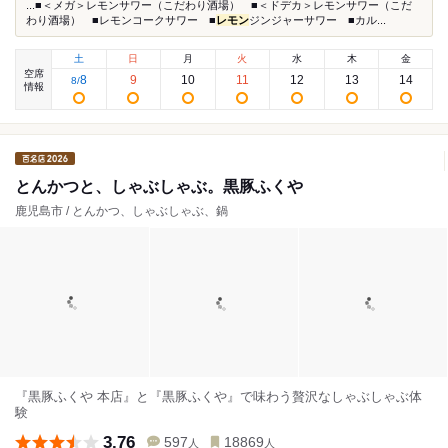
...■＜メガ＞レモンサワー（こだわり酒場） ■＜ドデカ＞レモンサワー（こだ
わり酒場） ■レモンコークサワー ■
レモン
ジンジャーサワー ■カル...
土
日
月
火
水
木
金
空席
8
9
10
11
12
13
14
8
/
情報
とんかつと、しゃぶしゃぶ。黒豚ふくや
鹿児島市 / とんかつ、しゃぶしゃぶ、鍋
『黒豚ふくや 本店』と『黒豚ふくや』で味わう贅沢なしゃぶしゃぶ体
験
3.76
597
18869
人
人