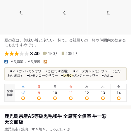
夏の夜は、美味い肴と冷たい一杯で。会社帰りの一杯や仲間内の飲み会
にもおすすめです。
3.40
150
4394
人
人
￥3,000～￥3,999
-
...■＜メガ＞レモンサワー（こだわり酒場） ■＜ドデカ＞レモンサワー（こだ
わり酒場） ■レモンコークサワー ■
レモン
ジンジャーサワー ■カル...
土
日
月
火
水
木
金
空席
8
9
10
11
12
13
14
8
/
情報
鹿児島県産A5等級黒毛和牛 全席完全個室 牛一彩
天文館店
鹿児島市 / 焼肉、すき焼き、しゃぶしゃぶ