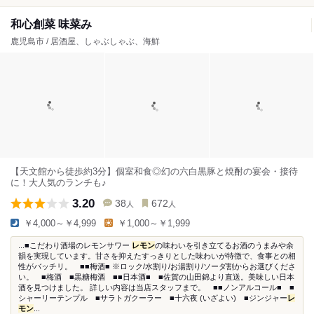
和心創菜 味菜み
鹿児島市 / 居酒屋、しゃぶしゃぶ、海鮮
【天文館から徒歩約3分】個室和食◎幻の六白黒豚と焼酎の宴会・接待
に！大人気のランチも♪
3.20
38
672
人
人
￥4,000～￥4,999
￥1,000～￥1,999
...■こだわり酒場のレモンサワー
レモン
の味わいを引き立てるお酒のうまみや余
韻を実現しています。甘さを抑えたすっきりとした味わいが特徴で、食事との相
性がバッチリ。 ■■梅酒■ ※ロック/水割り/お湯割り/ソーダ割からお選びくださ
い。 ■梅酒 ■黒糖梅酒 ■■日本酒■ ■佐賀の山田錦より直送。美味しい日本
酒を見つけました。 詳しい内容は当店スタッフまで。 ■■ノンアルコール■ ■
シャーリーテンプル ■サラトガクーラー ■十六夜 (いざよい) ■ジンジャー
レ
モン
...