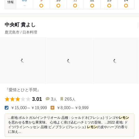
8
9
10
11
12
13
14
8
/
情報
中央町 貴よし
鹿児島市 / 日本料理
『愛情とひと手間』
3.01
3
265
人
人
￥15,000～￥19,999
￥8,000～￥9,999
...産地:ポルトガル/インテリオール 品種 : シャルドネ(フレシュ) リンゴや
レモン
を思わせる豊かな果実味、 心地よく溶け込むハチミツの旨味、...2022 産地: ド
イツ/ラインヘッセン 品種:ピノブラン (フレッシュ)
レモン
の皮やハーブの香り
に加え...