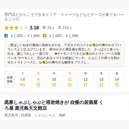
専門店だからこそできるドリア・スイーツなどなどチーズが奏でるハー
モニー◎
3.18
25
231
人
人
￥1,000～￥1,999
￥1,000～￥1,999
...香ばしいねぎの風味に塩味をきかせ、アボカドのコクと
レモン
の爽やかさでバ
ランスよく仕上げています。 軽やかさと満足感を両立した、さっぱりと食べら
れる、夏にうれしい一皿です。 ■サーモンマリネと
レモン
のトマトソース冷製
ペンネ サーモンと、甘みのあるトマトが絶妙にマッチ。 にんにくの香りを効か
せたトマトソースに、
レモン
の爽やかな酸味をプラスし...
土
日
月
火
水
木
金
空席
8
9
10
11
12
13
14
8
/
情報
黒豚しゃぶしゃぶと溶岩焼きが 自慢の居酒屋 く
ろ屋 鹿児島天文館店
鹿児島市 / 居酒屋、しゃぶしゃぶ、海鮮