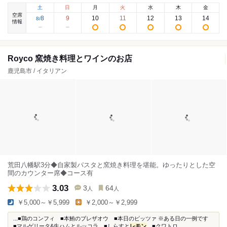
土
日
月
火
水
木
金
空席
8
9
10
11
12
13
14
8
/
情報
Royco 窯焼き料理とワインのお店
鹿児島市 / イタリアン
荒田八幡駅3分◆自家製パスタと窯焼き料理を堪能。ゆったりとした空
間のカウンター席◆コース有
3.03
3
64
人
人
￥5,000～￥5,999
￥2,000～￥2,999
...■鶏のコンフィ ■本鮪のブレザオウ ■本日のピッツァ ※ある日の一例です
■マルゲリータ&生ハムとルッコラ ■しらすと
レモン
■クワトロ...