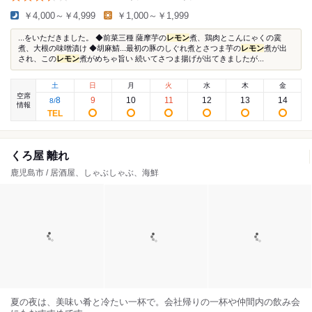
￥4,000～￥4,999
￥1,000～￥1,999
...をいただきました。 ◆前菜三種 薩摩芋の
レモン
煮、鶏肉とこんにゃくの霙
煮、大根の味噌漬け ◆胡麻鯖...最初の豚のしぐれ煮とさつま芋の
レモン
煮が出
され、この
レモン
煮がめちゃ旨い 続いてさつま揚げが出てきましたが...
土
日
月
火
水
木
金
空席
8
9
10
11
12
13
14
8
/
情報
くろ屋 離れ
鹿児島市 / 居酒屋、しゃぶしゃぶ、海鮮
夏の夜は、美味い肴と冷たい一杯で。会社帰りの一杯や仲間内の飲み会