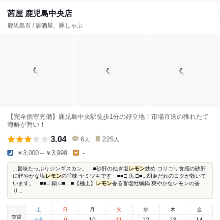
茜屋 鹿児島中央店
鹿児島市 / 居酒屋、豚しゃぶ
【完全個室完備】鹿児島中央駅徒歩1分の好立地！市場直送の獲れたて
海鮮が旨い！
3.04
6
225
人
人
￥3,000～￥3,999
-
...旨味たっぷりジンギスカン。 ■砂肝のねぎ塩
レモン
炒め コリコリ食感の砂肝
に軽やかな塩
レモン
の旨味 ヤミツキです ■■□ 魚 □■...胡麻だれのコクが効いて
います。 ■■□ 鍋 □■ ■【極上】
レモン
香る旨塩牡蠣鍋 爽やかなレモンの香
り...
土
日
月
火
水
木
金
空席