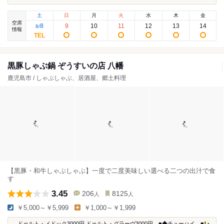
土
日
月
火
水
木
金
空席
8
9
10
11
12
13
14
8
/
情報
黒豚しゃぶ鍋 ぞうすいの店 八幡
鹿児島市 / しゃぶしゃぶ、居酒屋、郷土料理
【黒豚・和牛しゃぶしゃぶ】一度で二度美味しい選べる二つの出汁で食
す
3.45
206
8125
人
人
￥5,000～￥5,999
￥1,000～￥1,999
...ドゥルト・メドック3000円 ドゥルト・グラーヴ3000円 ■◆チューハイ ■
レ