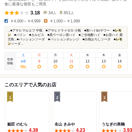
食に最適な個室もご用意
3.18
34
851
人
人
￥4,000～￥4,999
￥1,000～￥1,999
...■アサヒマルエフ 中瓶 ■アサヒドライゼロ 小瓶 ■酎ハイ&sサワー ■
レモ
ン
■パイン ■カルピス ■黒ウーロン茶ハイ ■ご当地酎ハイ ■お茶ハイ 鹿
児島...■パッションソーダ ■パッションオレンジ ■白桃おろしソーダ ■
レモ
ン
ソーダ...
土
日
月
火
水
木
金
空席
8
9
10
11
12
13
14
8
/
情報
このエリアで人気のお店
1
2
3
鮨匠 のむら
名山 きみや
うなぎの美鶴
4.38
4.23
3.9