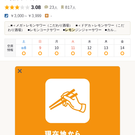
3.08
23
817
人
人
￥3,000～￥3,999
-
...■＜メガ＞レモンサワー（こだわり酒場） ■＜ドデカ＞レモンサワー（こだ
わり酒場） ■レモンコークサワー ■
レモン
ジンジャーサワー ■カル...
土
日
月
火
水
木
金
空席
8
9
10
11
12
13
14
8
/
情報