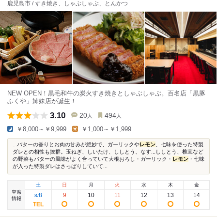
鹿児島市 / すき焼き、しゃぶしゃぶ、とんかつ
NEW OPEN！黒毛和牛の炭火すき焼きとしゃぶしゃぶ。百名店「黒豚
ふくや」姉妹店が誕生！
3.10
20
494
人
人
￥8,000～￥9,999
￥1,000～￥1,999
...バターの香りとお肉の甘みが絶妙で、ガーリックや
レモン
、七味を使った特製
ダレとの相性も抜群。玉ねぎ、しいたけ、ししとう、なす...ししとう、椎茸など
の野菜もバターの風味がよく合っていて大根おろし・ガーリック・
レモン
・七味
が入った特製ダレはさっぱりしていて...
土
日
月
火
水
木
金
空席
8
9
10
11
12
13
14
8
/
情報