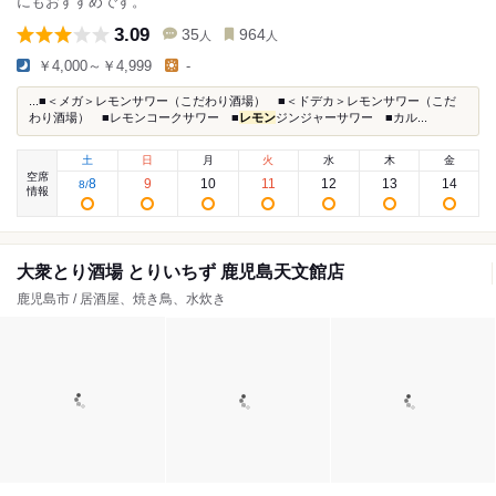
にもおすすめです。
3.09
35
964
人
人
￥4,000～￥4,999
-
...■＜メガ＞レモンサワー（こだわり酒場） ■＜ドデカ＞レモンサワー（こだ
わり酒場） ■レモンコークサワー ■
レモン
ジンジャーサワー ■カル...
土
日
月
火
水
木
金
空席
8
9
10
11
12
13
14
8
/
情報
大衆とり酒場 とりいちず 鹿児島天文館店
鹿児島市 / 居酒屋、焼き鳥、水炊き