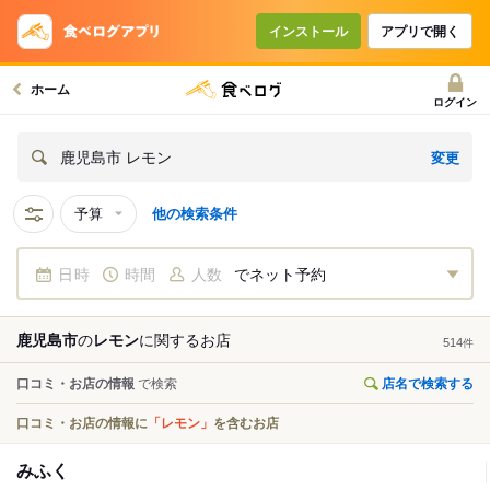
インストール
アプリで開く
ホーム
ログイン
変更
鹿児島市 レモン
予算
他の検索条件
日時
時間
人数
でネット予約
鹿児島市
の
レモン
に関する
お店
514
件
口コミ・お店の情報
で検索
店名で検索する
口コミ・お店の情報に
「レモン」
を含むお店
みふく