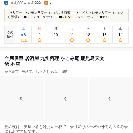
￥4,000～￥4,999
-
...■サワー ■レモンサワー（こだわり酒場） ■＜メガ＞レモンサワー（こだわ
り酒場） ■レモンコークサワー ■
レモン
ジンジャーサワー ■カル...
土
日
月
火
水
木
金
空席
8
9
10
11
12
13
14
8
/
情報
全席個室 居酒屋 九州料理 かこみ庵 鹿児島天文
館 本店
鹿児島市 / 居酒屋、しゃぶしゃぶ、海鮮
夏の夜は、美味い肴と冷たい一杯で。会社帰りの一杯や仲間内の飲み会
にもおすすめです。