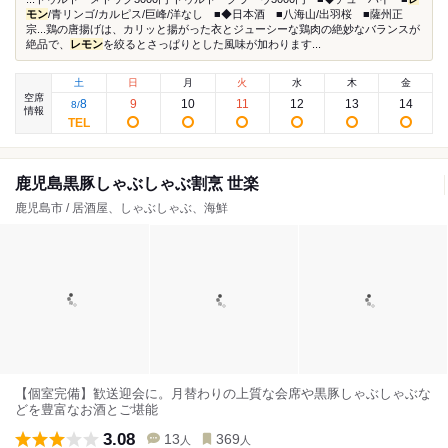
モン
/青リンゴ/カルピス/巨峰/洋なし ■◆日本酒 ■八海山/出羽桜 ■薩州正
宗...鶏の唐揚げは、カリッと揚がった衣とジューシーな鶏肉の絶妙なバランスが
絶品で、
レモン
を絞るとさっぱりとした風味が加わります...
土
日
月
火
水
木
金
空席
8
9
10
11
12
13
14
8
/
情報
鹿児島黒豚しゃぶしゃぶ割烹 世楽
鹿児島市 / 居酒屋、しゃぶしゃぶ、海鮮
【個室完備】歓送迎会に。月替わりの上質な会席や黒豚しゃぶしゃぶな
どを豊富なお酒とご堪能
3.08
13
369
人
人