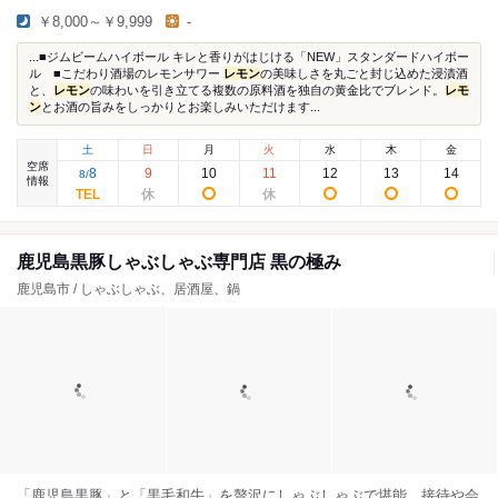
￥8,000～￥9,999
-
...■ジムビームハイボール キレと香りがはじける「NEW」スタンダードハイボー
ル ■こだわり酒場のレモンサワー
レモン
の美味しさを丸ごと封じ込めた浸漬酒
と、
レモン
の味わいを引き立てる複数の原料酒を独自の黄金比でブレンド。
レモ
ン
とお酒の旨みをしっかりとお楽しみいただけます...
土
日
月
火
水
木
金
空席
8
9
10
11
12
13
14
8
/
情報
鹿児島黒豚しゃぶしゃぶ専門店 黒の極み
鹿児島市 / しゃぶしゃぶ、居酒屋、鍋
「鹿児島黒豚」と「黒毛和牛」を贅沢にしゃぶしゃぶで堪能。接待や会