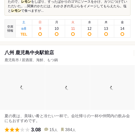
たので、
レモン
をしぼり、すったばかりのゴマにソースをかけ、カツにつけてい
ただいた。...関東のかたには、わかさぎの天ぷらをイメージしてもらえたら。塩
と
レモン
で食べますが...
土
日
月
火
水
木
金
空席
8
9
10
11
12
13
14
8
/
情報
八州 鹿児島中央駅前店
鹿児島市 / 居酒屋、海鮮、もつ鍋
夏の夜は、美味い肴と冷たい一杯で。会社帰りの一杯や仲間内の飲み会
にもおすすめです。
3.08
15
384
人
人