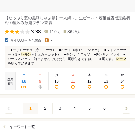
【たっぷり葱の黒豚しゃぶ鍋】一人鍋～。生ビール・焼酎当店指定銘柄
約90種飲み放題プラン登場
3.38
110
3625
人
人
￥4,000～￥4,999
-
...■カリモーチョ（赤＋コーラ） ■キティ（赤＋ジンジャー） ■ワインクーラ
ー（赤＋
レモン
＋シュガーカット） ■チンザノ ロッソ ■チンザノ ドライ ■
ハーフ＆ハーフ...知りませんでしたが、 尾頭付きですね。。 ４尾です。
レモン
を絞って頂きます...
土
日
月
火
水
木
金
空席
8
9
10
11
12
13
14
8
/
情報
1
2
3
4
5
6
キーワード一覧