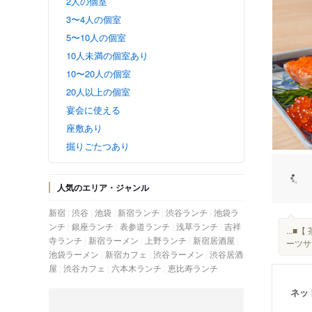
2人の個室
3〜4人の個室
5〜10人の個室
10人未満の個室あり
10〜20人の個室
20人以上の個室
宴会に使える
座敷あり
掘りごたつあり
人気のエリア・ジャンル
新宿
渋谷
池袋
新宿ランチ
渋谷ランチ
池袋ラ
ンチ
銀座ランチ
表参道ランチ
浅草ランチ
吉祥
...
寺ランチ
新宿ラーメン
上野ランチ
新宿居酒屋
ーツサ
池袋ラーメン
新宿カフェ
渋谷ラーメン
渋谷居酒
屋
渋谷カフェ
六本木ランチ
恵比寿ランチ
ネッ