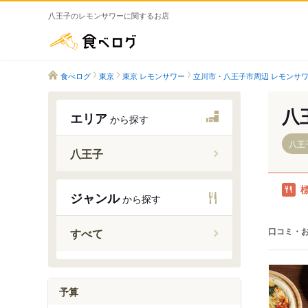
八王子のレモンサワーに関するお店
食べログ
食べログ
東京
東京 レモンサワー
立川市・八王子市周辺 レモンサ
八
エリア
から探す
八王
八王子
八王子み
ジャンル
から探す
片倉駅
八王子駅
口コミ・
すべて
西八王子
北八王子
小宮駅
予算
長沼駅