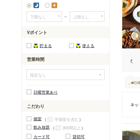
北野駅
～
Vポイント
貯まる
使える
営業時間
...
日曜営業あり
ネッ
こだわり
個室
半個室を含む
飲み放題
3時間以上
カード可
貸切可