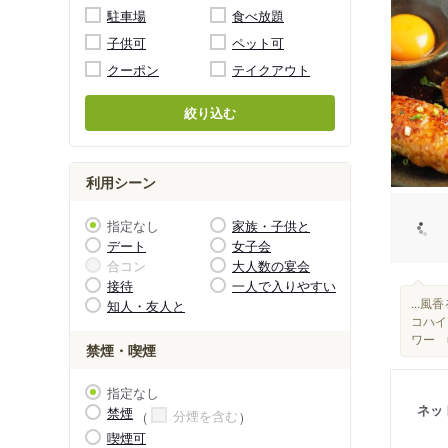
駐車場
食べ放題
子供可
ペット可
クーポン
テイクアウト
絞り込む
利用シーン
指定なし
家族・子供と
デート
女子会
合コン
大人数の宴会
接待
一人で入りやすい
...
知人・友人と
コハイ
ワー 
禁煙・喫煙
指定なし
ネッ
禁煙
分煙を含む
喫煙可