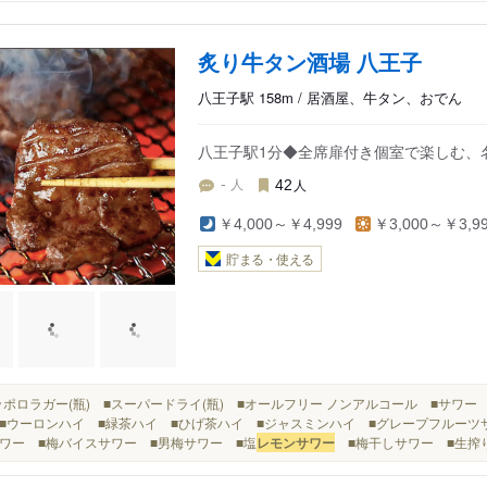
炙り牛タン酒場 八王子
八王子駅 158m / 居酒屋、牛タン、おでん
八王子駅1分◆全席扉付き個室で楽しむ、
人
人
-
42
￥4,000～￥4,999
￥3,000～￥3,9
貯まる・使える
■サッポロラガー(瓶) ■スーパードライ(瓶) ■オールフリー ノンアルコール ■サワ
■ウーロンハイ ■緑茶ハイ ■ひげ茶ハイ ■ジャスミンハイ ■グレープフルーツ
ワー ■梅バイスサワー ■男梅サワー ■塩
レモンサワー
■梅干しサワー ■生搾