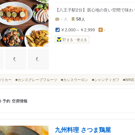
【八王子駅2分】居心地の良い空間で味わ
人
人
-
58
￥2,000～￥2,999
-
貯まる・使える
■巨峰リカー ■カシスグレープフルーツ ■カシスウーロン ■シャンディガフ ■WINE 
ト予約
空席情報
九州料理 さつま鶏屋