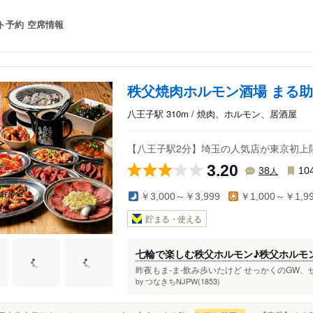
ト予約
空席情報
秩父焼肉ホルモン酒場 まる助
八王子駅 310m / 焼肉、ホルモン、居酒屋
【八王子駅2分】埼玉の人気店が東京初上陸
3.20
人
38
10
￥3,000～￥3,999
￥1,000～￥1,9
貯まる・使える
七輪で楽しむ秩父ホルモン♪秩父ホルモン協
昨夜もま-ま-飲み歩いたけど せっかくのGW、
つなきちNJPW(1853)
by