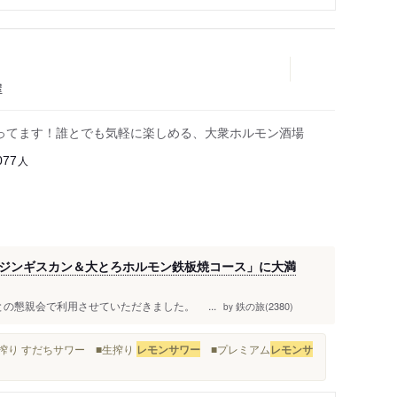
屋
やってます！誰とでも気軽に楽しめる、大衆ホルモン酒場
人
077
ジンギスカン＆大とろホルモン鉄板焼コース」に大満
との懇親会で利用させていただきました。 ...
鉄の旅(2380)
by
搾り すだちサワー ■生搾り
レモンサワー
■プレミアム
レモンサ