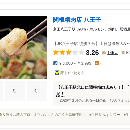
関根精肉店 八王子
京王八王子駅 398m / ホルモン、焼肉、居酒
【JR八王子駅 徒歩７分】土日は昼飲み
3.26
人
145
5
￥3,000～￥3,999
-
貯まる・使える
【八王子駅北口に関根精肉店あり！】「
足！
2026年２月のとある平日の夜、10人ちょっ
体に寄り添うお酢のプロ！ミツカンさんのざくろ黒酢使用！ ■生搾り ゆずサワー ■生