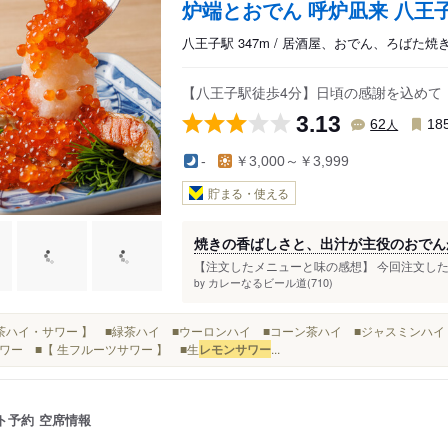
炉端とおでん 呼炉凪来 八王
八王子駅 347m / 居酒屋、おでん、ろばた焼
【八王子駅徒歩4分】日頃の感謝を込めて！2
3.13
人
62
18
-
￥3,000～￥3,999
貯まる・使える
焼きの香ばしさと、出汁が主役のおでん
【注文したメニューと味の感想】 今回注文した
カレーなるビール道(710)
by
■【 茶ハイ・サワー 】 ■緑茶ハイ ■ウーロンハイ ■コーン茶ハイ ■ジャスミンハ
ワー ■【 生フルーツサワー 】 ■生
レモンサワー
...
ト予約
空席情報