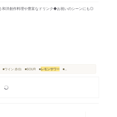
う和洋創作料理や豊富なドリンク◆お祝いのシーンにも◎
■ワイン 赤/白 ■SOUR ■
レモンサワー
■...