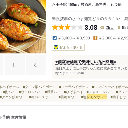
八王子駅 158m / 居酒屋、鳥料理、もつ鍋
鮮度抜群のさつま知覧どりのタタキや、濃
3.08
人
25
83
￥3,000～￥3,999
￥2,000～￥2,9
貯まる・使える
⭐︎個室居酒屋で美味しい九州料理⭐︎
先日八王子に仕事に行った際に飲み会で伺いまし
たま５５５５(90)
by
風香るハイボール ■クエン酸ハイボール ■コーラハイボール ■ジンジャーハイボー
 ■酎ハイ ■ウーロンハイ ■緑茶ハイ ■ひげ茶ハイ ■ジャスミンハイ ■グレ
■クエン酸サワー ■梅バイスサワー ■男梅サワー ■塩
レモンサワー
■梅干しサワ
ト予約
空席情報