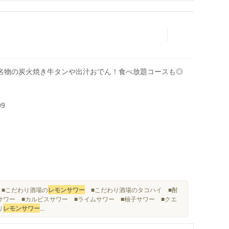
名物の炭火焼き牛タンや出汁おでん！食べ放題コースも◎
99
ー ■こだわり酒場の
レモンサワー
■こだわり酒場のタコハイ ■酎
サワー ■カルピスサワー ■ライムサワー ■柚子サワー ■クエ
り
レモンサワー
...