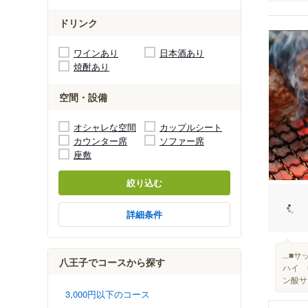
ドリンク
ワインあり
日本酒あり
焼酎あり
空間・設備
オシャレな空間
カップルシート
カウンター席
ソファー席
座敷
絞り込む
詳細条件
...
八王子でコースから探す
ハイ 
ン酸サ
3,000円以下のコース