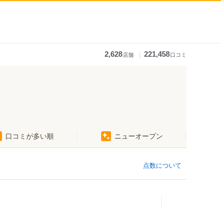
｜
2,628
221,458
店舗
口コミ
口コミが多い順
ニューオープン
点数について