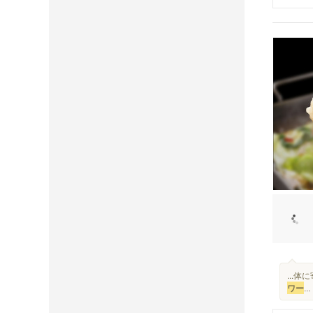
...
ワー
...