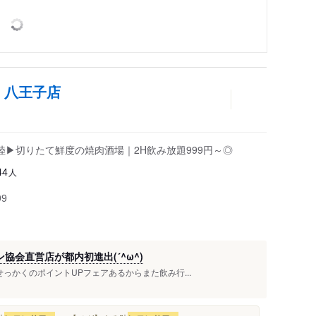
 八王子店
▶切りたて鮮度の焼肉酒場｜2H飲み放題999円～◎
人
44
99
会直営店が都内初進出(´^ω^)
せっかくのポイントUPフェアあるからまた飲み行...