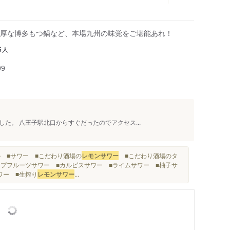
厚な博多もつ鍋など、本場九州の味覚をご堪能あれ！
人
6
99
た。 八王子駅北口からすぐだったのでアクセス...
ル ■サワー ■こだわり酒場の
レモンサワー
■こだわり酒場のタ
ープフルーツサワー ■カルピスサワー ■ライムサワー ■柚子サ
ー ■生搾り
レモンサワー
...