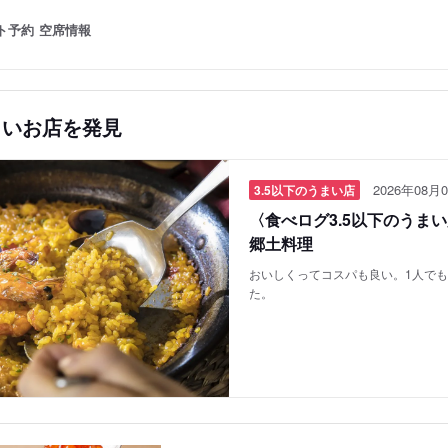
ト予約
空席情報
しいお店を発見
2026年08月0
3.5以下のうまい店
〈食べログ3.5以下のうま
郷土料理
おいしくってコスパも良い。1人で
た。