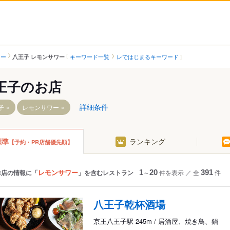
ワー
キーワード一覧
レではじまるキーワード
八王子 レモンサワー
王子のお店
詳細条件
子
レモンサワー
標準
ランキング
【予約・PR店舗優先順】
なみ野駅
京王八王子駅
京王堀之内駅
南大沢駅
レモンサワー
お店の情報に「
」を含むレストラン
1
～
20
件を表示
／
全
391
件
駅
京王片倉駅
駅
山田駅
八王子乾杯酒場
めじろ台駅
京王八王子駅 245m / 居酒屋、焼き鳥、鍋
狭間駅