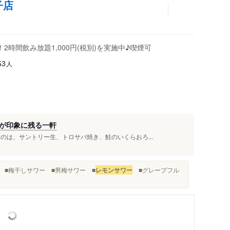
子店
き
時間飲み放題1,000円(税別)を実施中♪喫煙可
人
53
が印象に残る一軒
のは、サントリー生、トロサバ焼き、鮭のいくらおろ...
イ ■梅干しサワー ■男梅サワー ■
レモンサワー
■グレープフル